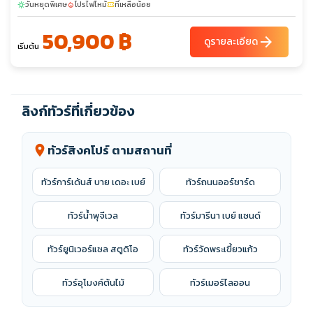
วันหยุดพิเศษ
โปรไฟไหม้
ที่เหลือน้อย
sunny
local_fire_department
confirmation_number
50,900 ฿
arrow_forward
ดูรายละเอียด
เริ่มต้น
ลิงก์ทัวร์ที่เกี่ยวข้อง
ทัวร์สิงคโปร์ ตามสถานที่
location_on
ทัวร์การ์เด้นส์ บาย เดอะ เบย์
ทัวร์ถนนออร์ชาร์ด
ทัวร์น้ำพุจีเวล
ทัวร์มารีนา เบย์ แซนด์
ทัวร์ยูนิเวอร์แซล สตูดิโอ
ทัวร์วัดพระเขี้ยวแก้ว
ทัวร์อุโมงค์ต้นไม้
ทัวร์เมอร์ไลออน