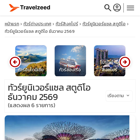
search
account_circle
menu
หน้าแรก
ทัวร์ต่างประเทศ
ทัวร์สิงคโปร์
ทัวร์ยูนิเวอร์แซล สตูดิโอ
ทัวร์ยูนิเวอร์แซล สตูดิโอ ธันวาคม 2569
close
arrow_circle_left
arrow_circle_right
โปรไฟไหม้
น
ทัวร์อินโดนีเซีย
ทัวร์ล่องเรือ
สิงคโปร์
ท
travel_explore
ทัวร์ยูนิเวอร์แซล สตูดิโอ
calendar_month
ธันวาคม 2569
เรียงตาม
keyboard_arrow_down
(แสดงผล 6 รายการ)
search