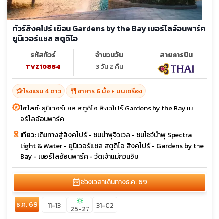
ทัวร์สิงคโปร์ เยือน Gardens by the Bay เมอร์ไลอ้อนพาร์ค
ยูนิเวอร์แซล สตูดิโอ
รหัสทัวร์
จำนวนวัน
สายการบิน
TVZ10884
3 วัน 2 คืน
hotel_class
restaurant
โรงแรม 4 ดาว
อาหาร 6 มื้อ + บนเครื่อง
ไฮไลท์:
ยูนิเวอร์แซล สตูดิโอ สิงคโปร์ Gardens by the Bay เม
อร์ไลอ้อนพาร์ค
เที่ยว:
เดินทางสู่สิงคโปร์ - ชมน้ำพุจิวเวล - ชมโชว์น้ำพุ Spectra
Light & Water - ยูนิเวอร์แซล สตูดิโอ สิงคโปร์ - Gardens by the
Bay - เมอร์ไลอ้อนพาร์ค - วัดเจ้าแม่กวนอิม
calendar_month
ช่วงเวลาเดินทาง
ธ.ค. 69
sunny
ธ.ค. 69
11-13
31-02
25-27