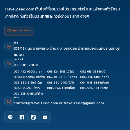
TravelZeed.com เว็บไซต์ที่รวมรวมโปรแกรมทัวร์ และแพ็กเกจทัวร์ครบ
มากที่สุด ทั้งทัวร์ในประเทศและทัวร์ต่างประเทศ ง่ายๆ
ใบอนุญาต เลขที่ 11/08038
ที่อยู่
105/12 ถนน ราชพฤกษ์ ตำบล บางรักน้อย อำเภอเมืองนนทบุรี นนทบุรี
11000
โทรศัพท์
02-108-7900
099-432-9990
(อาย)
095-524-5513
(เติร์ก)
082-913-3336
(นินิ)
080-082-9197
(รัสเซีย)
062-103-3313
(ใบเตย)
086-331-4402
(ลัคกี้)
093-889-5151
(ฟ้าใส)
061-889-9492
(วิววี่)
094-845-8881
(ก้อย)
097-091-7971
(โจริญ)
080-394-3310
(เก็บ)
081-639-8333
(แอม)
099-635-0416
(โฟล์ค)
อีเมล
contact@travelzeed.com
or
travelzeed@gmail.com