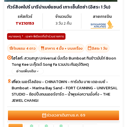
ทัวร์สิงคโปร์ มารีน่าเบย์แซนด์ เกาะเซ็นโตซ่า (อิสระ 1 วัน)
รหัสทัวร์
จำนวนวัน
สายการบิน
TVZ10153
3 วัน 2 คืน
หมายเหตุ * : เฉพาะพีเรียดที่เข้าร่วมรายการ
hotel_class
restaurant
calendar_today
โรงแรม 4 ดาว
อาหาร 4 มื้อ + บนเครื่อง
อิสระ 1 วัน
ไฮไลท์:
สวนสนุก Universal นั่งเรือ Bumboat กินข้าวมันไก่ Boon
Tong Kee บะกุ๊ดเต๋ Song Fa รวมประกันอุบัติเหตุ
อ่านเพิ่มเติม
เที่ยว:
เมอร์ไลอ้อน - CHINATOWN - การ์เด้น บาย เดอะเบย์ -
Bumboat - Marina Bay Sand - FORT CANNING - UNIVERSAL
STUDIO - ช้อปปิ้งถนนออร์ชาร์ด - น้ำพุแห่งความมั่งคั่ง - THE
JEWEL CHANGI
calendar_month
ช่วงเวลาเดินทาง
ธ.ค. 69
sunny
sunny
sunny