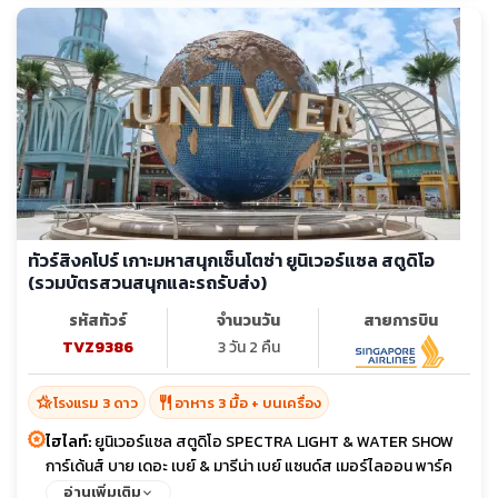
ทัวร์สิงคโปร์ เกาะมหาสนุกเซ็นโตซ่า ยูนิเวอร์แซล สตูดิโอ
(รวมบัตรสวนสนุกและรถรับส่ง)
รหัสทัวร์
จำนวนวัน
สายการบิน
TVZ9386
3 วัน 2 คืน
hotel_class
restaurant
โรงแรม 3 ดาว
อาหาร 3 มื้อ + บนเครื่อง
ไฮไลท์:
ยูนิเวอร์แซล สตูดิโอ SPECTRA LIGHT & WATER SHOW
การ์เด้นส์ บาย เดอะ เบย์ & มารีน่า เบย์ แซนด์ส เมอร์ไลออน พาร์ค
น้ำพุจีเวล น้ำพุแห่งความมั่งคั่ง
อ่านเพิ่มเติม