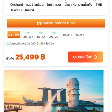
Orchard - เมอร์ไลอ้อน - ไชน่าทาวน์ – น้ำพุแห่งความมั่งคั่ง - THE
JEWEL CHANGI
calendar_month
ช่วงเวลาเดินทาง
ธ.ค. 69
sunny
sunny
sunny
ธ.ค. 69
30-01
31-02
05-07
10-12
25-27
วันหยุดพิเศษ
โปรไฟไหม้
ที่เหลือน้อย
sunny
local_fire_department
confirmation_number
25,499 ฿
arrow_forward
ดูรายละเอียด
เริ่มต้น