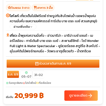
hotel_class
restaurant
โรงแรม 3 ดาว
อาหาร 3 มื้อ
ไฮไลท์:
เที่ยวเต็มไม่มีฟรีเดย์ ถ่ายรูปกับสิงโตพ่นน้ำ ขอพรน้ำพุแห่ง
ความมั่งคั่ง ชมความมหัศจรรย์ การ์เด้น บาย เดอะ เบย์ สวนสนุกยูนิ
เวอร์แซล สตูดิโอ
อ่านเพิ่มเติม
เที่ยว:
น้ำพุแห่งความมั่งคั่ง - อ่าวมารีน่า - มารีน่า เบย์ แซนด์ - เม
อร์ไลอ้อน - การ์เด้นส์ บาย เดอะ เบย์ - สะพานฮีลิกซ์ - โชว์ Wonder
Full Light & Water Spectacular - ยูนิเวอร์แซล สตูดิโอ สิงคโปร์ -
อุโมงค์ต้นไม้ฟอร์ทแคนนิ่ง - วัดพระธาตุเขี้ยวแก้ว - น้ำตกจีเวล
calendar_month
ช่วงเวลาเดินทาง
ธ.ค. 69
sunny
ธ.ค. 69
31-02
05-07
วันหยุดพิเศษ
โปรไฟไหม้
ที่เหลือน้อย
sunny
local_fire_department
confirmation_number
20,999 ฿
arrow_forward
ดูรายละเอียด
เริ่มต้น