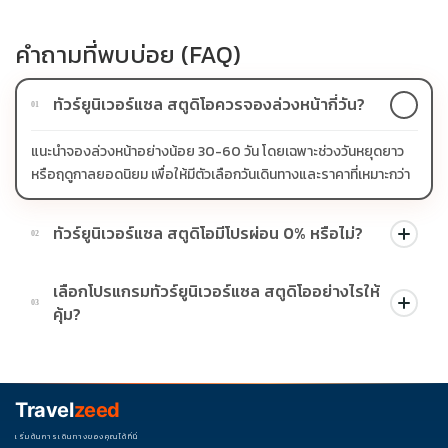
คำถามที่พบบ่อย (FAQ)
ทัวร์ยูนิเวอร์แซล สตูดิโอควรจองล่วงหน้ากี่วัน?
01
แนะนำจองล่วงหน้าอย่างน้อย 30-60 วัน โดยเฉพาะช่วงวันหยุดยาว
หรือฤดูกาลยอดนิยม เพื่อให้มีตัวเลือกวันเดินทางและราคาที่เหมาะกว่า
ทัวร์ยูนิเวอร์แซล สตูดิโอมีโปรผ่อน 0% หรือไม่?
02
บางโปรแกรมมีโปรผ่อน 0% หรือโปรโมชั่นบัตรเครดิตตามเงื่อนไขที่
เลือกโปรแกรมทัวร์ยูนิเวอร์แซล สตูดิโออย่างไรให้
บริษัทกำหนด สามารถดูสัญลักษณ์โปรโมชั่นในรายการทัวร์แต่ละ
03
คุ้ม?
รายการได้
ควรดูจำนวนวัน ไฮไลต์ที่รวมจริง โรงแรม สายการบิน มื้ออาหาร และ
ช่วงราคา ไม่ควรเทียบจากราคาต่ำสุดเพียงอย่างเดียว
Travel
zeed
เริ่มต้นการเดินทางของคุณได้ที่นี่