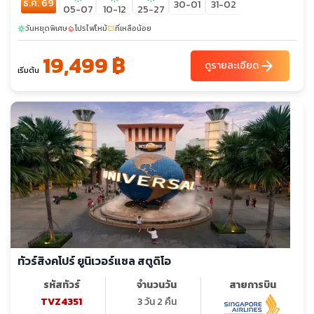
ธ.ค. 69
30-01
31-02
05-07
10-12
25-27
วันหยุดพิเศษ
โปรไฟไหม้
ที่เหลือน้อย
sunny
local_fire_department
confirmation_number
19,499 ฿
arrow_forward
ดูรายละเอียด
เริ่มต้น
ทัวร์สิงคโปร์ ยูนิเวอร์แซล สตูดิโอ
รหัสทัวร์
จำนวนวัน
สายการบิน
TVZ4351
3 วัน 2 คืน