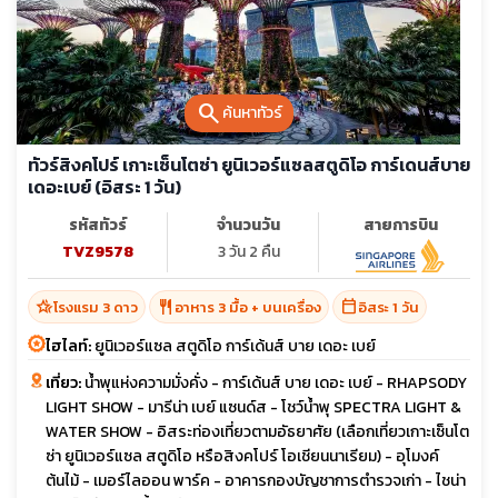
search
ค้นหาทัวร์
ทัวร์สิงคโปร์ เกาะเซ็นโตซ่า ยูนิเวอร์แซลสตูดิโอ การ์เดนส์บาย
เดอะเบย์ (อิสระ 1 วัน)
รหัสทัวร์
จำนวนวัน
สายการบิน
TVZ9578
3 วัน 2 คืน
hotel_class
restaurant
calendar_today
โรงแรม 3 ดาว
อาหาร 3 มื้อ + บนเครื่อง
อิสระ 1 วัน
ไฮไลท์:
ยูนิเวอร์แซล สตูดิโอ การ์เด้นส์ บาย เดอะ เบย์
เที่ยว:
น้ำพุแห่งความมั่งคั่ง - การ์เด้นส์ บาย เดอะ เบย์ - RHAPSODY
LIGHT SHOW - มารีน่า เบย์ แซนด์ส - โชว์น้ำพุ SPECTRA LIGHT &
WATER SHOW - อิสระท่องเที่ยวตามอัธยาศัย (เลือกเที่ยวเกาะเซ็นโต
ซ่า ยูนิเวอร์แซล สตูดิโอ หรือสิงคโปร์ โอเชียนนาเรียม) - อุโมงค์
ต้นไม้ - เมอร์ไลออน พาร์ค - อาคารกองบัญชาการตำรวจเก่า - ไชน่า