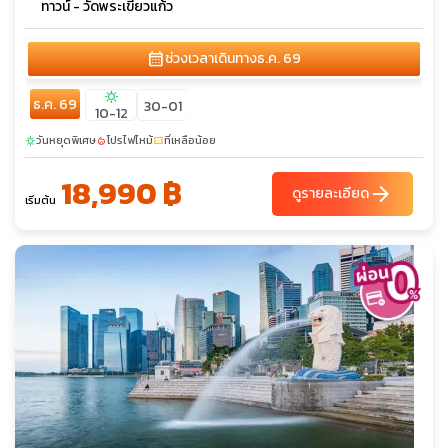
ทาวน์ - วัดพระเขี้ยวแก้ว
calendar_month
ช่วงเวลาเดินทาง
ธ.ค. 69
sunny
ธ.ค. 69
30-01
10-12
วันหยุดพิเศษ
โปรไฟไหม้
ที่เหลือน้อย
sunny
local_fire_department
confirmation_number
18,990 ฿
arrow_forward
ดูรายละเอียด
เริ่มต้น