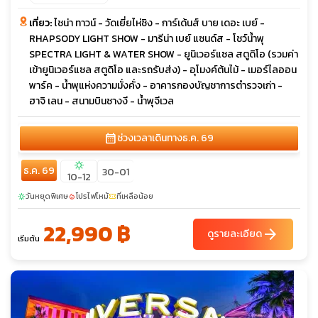
เที่ยว:
ไชน่า ทาวน์ - วัดเยี่ยไห่ชิง - การ์เด้นส์ บาย เดอะ เบย์ -
RHAPSODY LIGHT SHOW - มารีน่า เบย์ แซนด์ส - โชว์น้ำพุ
SPECTRA LIGHT & WATER SHOW - ยูนิเวอร์แซล สตูดิโอ (รวมค่า
เข้ายูนิเวอร์แซล สตูดิโอ และรถรับส่ง) - อุโมงค์ต้นไม้ - เมอร์ไลออน
พาร์ค - น้ำพุแห่งความมั่งคั่ง - อาคารกองบัญชาการตำรวจเก่า -
ฮาจิ เลน - สนามบินชางงี - น้ำพุจีเวล
calendar_month
ช่วงเวลาเดินทาง
ธ.ค. 69
sunny
ธ.ค. 69
30-01
10-12
วันหยุดพิเศษ
โปรไฟไหม้
ที่เหลือน้อย
sunny
local_fire_department
confirmation_number
22,990 ฿
arrow_forward
ดูรายละเอียด
เริ่มต้น