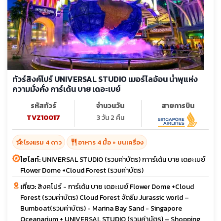
ทัวร์สิงค์โปร์ UNIVERSAL STUDIO เมอร์ไลอ้อน น้ำพุแห่ง
ความมั่งคั่ง การ์เด้น บาย เดอะเบย์
รหัสทัวร์
จำนวนวัน
สายการบิน
TVZ10017
3 วัน 2 คืน
hotel_class
restaurant
โรงแรม 4 ดาว
อาหาร 4 มื้อ + บนเครื่อง
ไฮไลท์:
UNIVERSAL STUDIO (รวมค่าบัตร) กาาร์เด้น บาย เดอะเบย์
Flower Dome +Cloud Forest (รวมค่าบัตร)
เที่ยว:
สิงคโปร์ - การ์เด้น บาย เดอะเบย์ Flower Dome +Cloud
Forest (รวมค่าบัตร) Cloud Forest จัดธีม Jurassic world –
Bumboat(รวมค่าบัตร) - Marina Bay Sand - Singapore
Oceanarium + UNIVERSAL STUDIO (รวมค่าบัตร) – Shopping