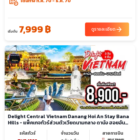
เดินทาง ก.ค. 70 - ธ.ค. 70
7,999 ฿
arrow_forward
ดูรายละเอียด
เริ่มต้น
Delight Central Vietnam Danang Hoi An Stay Bana
Hills - แพ็คเกจทัวร์ส่วนตัวเวียดนามกลาง ดานัง ฮอยอัน
พักบานาฮิลล์
รหัสทัวร์
จำนวนวัน
สายการบิน