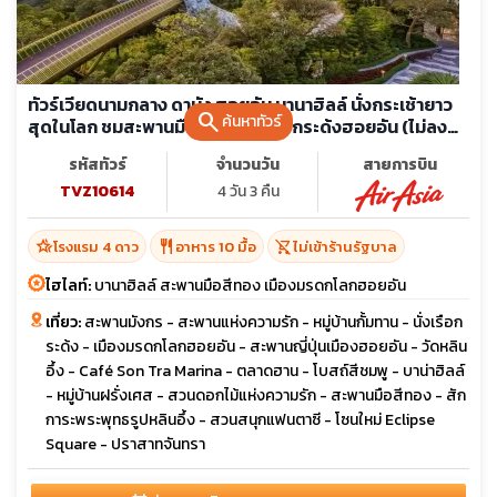
ทัวร์เวียดนามกลาง ดานัง ฮอยอัน บานาฮิลล์ นั่งกระเช้ายาว
search
ค้นหาทัวร์
สุดในโลก ชมสะพานมือสีทอง นั่งเรือกระด้งฮอยอัน (ไม่ลง
ร้าน)
รหัสทัวร์
จำนวนวัน
สายการบิน
TVZ10614
4 วัน 3 คืน
hotel_class
restaurant
shopping_cart_off
โรงแรม 4 ดาว
อาหาร 10 มื้อ
ไม่เข้าร้านรัฐบาล
ไฮไลท์:
บานาฮิลล์ สะพานมือสีทอง เมืองมรดกโลกฮอยอัน
เที่ยว:
สะพานมังกร - สะพานแห่งความรัก - หมู่บ้านกั้มทาน - นั่งเรือก
ระด้ง - เมืองมรดกโลกฮอยอัน - สะพานญี่ปุ่นเมืองฮอยอัน - วัดหลิน
อึ้ง - Café Son Tra Marina - ตลาดฮาน - โบสถ์สีชมพู - บาน่าฮิลล์
- หมู่บ้านฝรั่งเศส - สวนดอกไม้แห่งความรัก - สะพานมือสีทอง - สัก
การะพระพุทธรูปหลินอึ้ง - สวนสนุกแฟนตาซี - โซนใหม่ Eclipse
Square - ปราสาทจันทรา