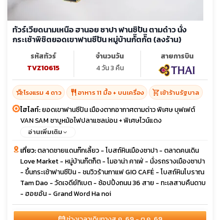
ทัวร์เวียดนามเหนือ ฮานอย ซาปา ฟานซิปัน ตามด๋าว นั่ง
กระเช้าพิชิตยอดเขาฟานซีปัน หมู่บ้านกั๊ตกั๊ต (ลงร้าน)
รหัสทัวร์
จำนวนวัน
สายการบิน
TVZ10615
4 วัน 3 คืน
hotel_class
restaurant
shopping_cart
โรงแรม 4 ดาว
อาหาร 11 มื้อ + บนเครื่อง
เข้าร้านรัฐบาล
ไฮไลท์:
ยอดเขาฟานซีปัน เมืองตากอากาศตามด่าว พิเศษ บุฟเฟต์
VAN SAM ชาบูหม้อไฟปลาแซลม่อน + พิเศษไวน์แดง
อ่านเพิ่มเติม
เที่ยว:
ตลาดชายแดนก๊กเลี้ยว - โบสถ์หินเมืองซาปา - ตลาดคนเดิน
Love Market - หมู่บ้านก๊ตก็ต - โมอาน่า คาเฟ่ - นั่งรถรางเมืองซาปา
- ขึ้นกระเช้าฟานซีปัน - ชมวิวร้านกาแฟ GIO CAFÉ - โบสถ์หินโบราณ
Tam Dao - วัดเจดีย์ทิเบต - ช้อปปิ้งถนน 36 สาย - ทะเลสาบคืนดาบ
- ฮอยอัน - Grand Word Ha noi
calendar_month
ช่วงเวลาเดินทาง
ส.ค. 69 - ต.ค. 69