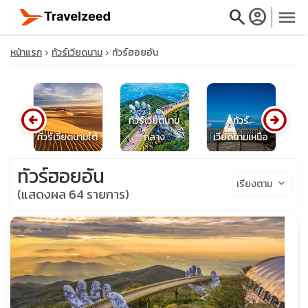
search
account_circle
menu
หน้าแรก
ทัวร์เวียดนาม
ทัวร์ฮอยอัน
arrow_circle_left
arrow_circle_right
close
้
ทัวร์เวียดนาม
ทัวร์
ทัวร์เวียดนามใต้
กลาง
เวียดนามเหนือ
ทั
travel_explore
ทัวร์ฮอยอัน
เรียงตาม
keyboard_arrow_down
(แสดงผล 64 รายการ)
calendar_month
search