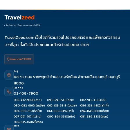
ควรดูจำนวนวัน ไฮไลต์ที่รวมจริง โรงแรม สายการบิน มื้ออาหาร และ
ช่วงราคา ไม่ควรเทียบจากราคาต่ำสุดเพียงอย่างเดียว
Travel
zeed
เริ่มต้นการเดินทางของคุณได้ที่นี่
TravelZeed.com เว็บไซต์ที่รวมรวมโปรแกรมทัวร์ และแพ็กเกจทัวร์ครบ
มากที่สุด ทั้งทัวร์ในประเทศและทัวร์ต่างประเทศ ง่ายๆ
ใบอนุญาต เลขที่ 11/08038
ที่อยู่
105/12 ถนน ราชพฤกษ์ ตำบล บางรักน้อย อำเภอเมืองนนทบุรี นนทบุรี
11000
โทรศัพท์
02-108-7900
099-432-9990
(อาย)
095-524-5513
(เติร์ก)
082-913-3336
(นินิ)
080-082-9197
(รัสเซีย)
062-103-3313
(ใบเตย)
086-331-4402
(ลัคกี้)
093-889-5151
(ฟ้าใส)
061-889-9492
(วิววี่)
094-845-8881
(ก้อย)
097-091-7971
(โจริญ)
080-394-3310
(เก็บ)
081-639-8333
(แอม)
099-635-0416
(โฟล์ค)
อีเมล