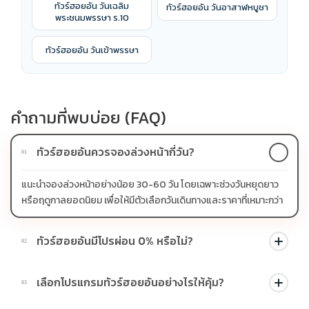
ทัวร์ฮอยอัน วันเฉลิม
ทัวร์ฮอยอัน วันอาสาฬหบูชา
พระชนมพรรษา ร.10
ทัวร์ฮอยอัน วันเข้าพรรษา
คำถามที่พบบ่อย (FAQ)
ทัวร์ฮอยอันควรจองล่วงหน้ากี่วัน?
01
แนะนำจองล่วงหน้าอย่างน้อย 30-60 วัน โดยเฉพาะช่วงวันหยุดยาว
หรือฤดูกาลยอดนิยม เพื่อให้มีตัวเลือกวันเดินทางและราคาที่เหมาะกว่า
ทัวร์ฮอยอันมีโปรผ่อน 0% หรือไม่?
02
บางโปรแกรมมีโปรผ่อน 0% หรือโปรโมชั่นบัตรเครดิตตามเงื่อนไขที่
เลือกโปรแกรมทัวร์ฮอยอันอย่างไรให้คุ้ม?
03
บริษัทกำหนด สามารถดูสัญลักษณ์โปรโมชั่นในรายการทัวร์แต่ละ
รายการได้