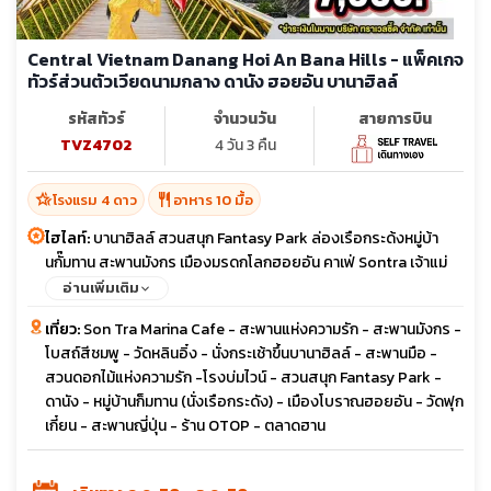
Central Vietnam Danang Hoi An Bana Hills - แพ็คเกจ
ทัวร์ส่วนตัวเวียดนามกลาง ดานัง ฮอยอัน บานาฮิลล์
รหัสทัวร์
จำนวนวัน
สายการบิน
TVZ4702
4 วัน 3 คืน
hotel_class
restaurant
โรงแรม 4 ดาว
อาหาร 10 มื้อ
ไฮไลท์:
บานาฮิลล์ สวนสนุก Fantasy Park ล่องเรือกระด้งหมู่บ้า
นกั๊มทาน สะพานมังกร เมืองมรดกโลกฮอยอัน คาเฟ่ Sontra เจ้าแม่
กวนอิมวัดหลินอึ๋ง
อ่านเพิ่มเติม
เที่ยว:
Son Tra Marina Cafe - สะพานแห่งความรัก - สะพานมังกร -
โบสถ์สีชมพู - วัดหลินอิ๋ง - นั่งกระเช้าขึ้นบานาฮิลล์ - สะพานมือ -
สวนดอกไม้แห่งความรัก -โรงบ่มไวน์ - สวนสนุก Fantasy Park -
ดานัง - หมู่บ้านก็มทาน (นั่งเรือกระดัง) - เมืองโบราณฮอยอัน - วัดฟุก
เกี๋ยน - สะพานญี่ปุ่น - ร้าน OTOP - ตลาดฮาน