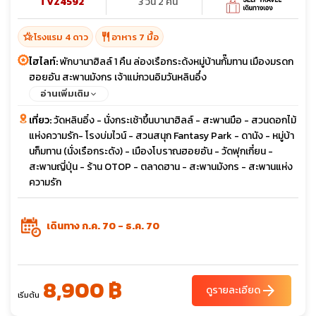
TVZ4592
3 วัน 2 คืน
hotel_class
restaurant
โรงแรม 4 ดาว
อาหาร 7 มื้อ
ไฮไลท์:
พักบานาฮิลล์ 1 คืน ล่องเรือกระด้งหมู่บ้านกั๊มทาน เมืองมรดก
ฮอยอัน สะพานมังกร เจ้าแม่กวนอิมวันหลินอึ๋ง
อ่านเพิ่มเติม
เที่ยว:
วัดหลินอิ๋ง - นั่งกระเช้าขึ้นบานาฮิลล์ - สะพานมือ - สวนดอกไม้
แห่งความรัก- โรงบ่มไวน์ - สวนสนุก Fantasy Park - ดานัง - หมู่บ้า
นก็มทาน (นั่งเรือกระดัง) - เมืองโบราณฮอยอัน - วัดฟุกเกี๋ยน -
สะพานญี่ปุ่น - ร้าน OTOP - ตลาดฮาน - สะพานมังกร - สะพานแห่ง
ความรัก
เดินทาง ก.ค. 70 - ธ.ค. 70
8,900 ฿
arrow_forward
ดูรายละเอียด
เริ่มต้น