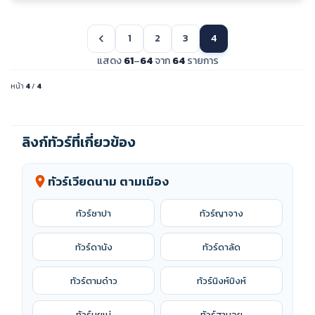
1
2
3
4
chevron_left
แสดง
61
–
64
จาก
64
รายการ
หน้า
4
/
4
ลิงก์ทัวร์ที่เกี่ยวข้อง
ทัวร์เวียดนาม ตามเมือง
location_on
ทัวร์ซาปา
ทัวร์ญาจาง
ทัวร์ดานัง
ทัวร์ดาลัด
ทัวร์ตามด๋าว
ทัวร์นิงห์บิงห์
ทัวร์มุยเน่
ทัวร์ฮานอย