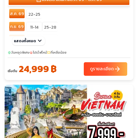
ส.ค. 69
22-25
ก.ย. 69
11-14
25-28
ต.ค. 69
keyboard_arrow_down
08-11
16-19
แสดงทั้งหมด
วันหยุดพิเศษ
โปรไฟไหม้
ที่เหลือน้อย
sunny
local_fire_department
confirmation_number
24,999 ฿
arrow_forward
ดูรายละเอียด
เริ่มต้น