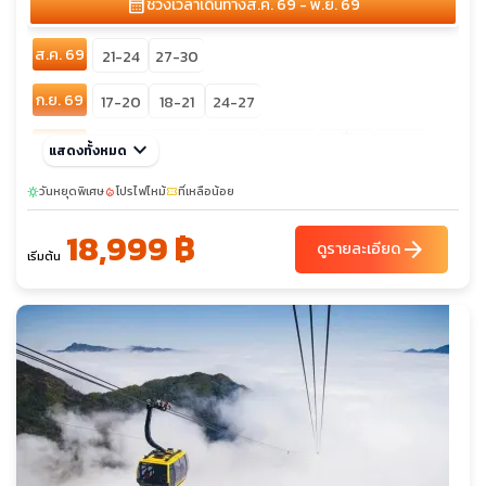
calendar_month
ช่วงเวลาเดินทาง
ส.ค. 69 - พ.ย. 69
ส.ค. 69
21-24
27-30
ก.ย. 69
17-20
18-21
24-27
sunny
ต.ค. 69
keyboard_arrow_down
01-04
11-14
15-18
17-20
29-01
แสดงทั้งหมด
23-26
วันหยุดพิเศษ
โปรไฟไหม้
ที่เหลือน้อย
sunny
local_fire_department
confirmation_number
18,999 ฿
arrow_forward
ดูรายละเอียด
เริ่มต้น