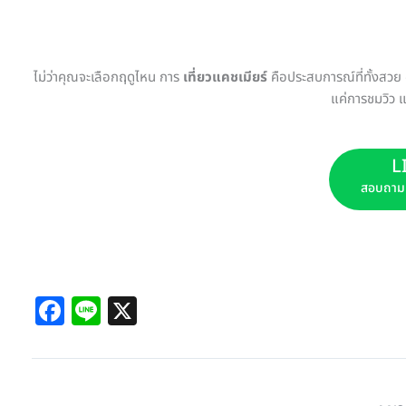
ไม่ว่าคุณจะเลือกฤดูไหน การ
เที่ยวแคชเมียร์
คือประสบการณ์ที่ทั้งสวย
แค่การชมวิว แ
L
สอบถาม จ
Facebook Comments
F
Li
X
a
n
c
e
e