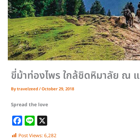
ขี่ม้าท่องไพร ใกล้ชิดหิมาลัย ณ
By
travelzeed
/
October 29, 2018
Spread the love
F
Li
X
a
n
Post Views:
6,282