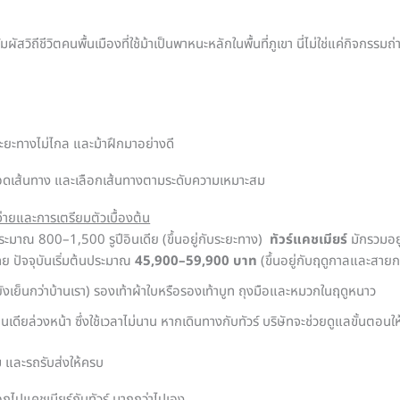
วิถีชีวิตคนพื้นเมืองที่ใช้ม้าเป็นพาหนะหลักในพื้นที่ภูเขา นี่ไม่ใช่แค่กิจกรรมถ่
ระยะทางไม่ไกล และม้าฝึกมาอย่างดี
ลอดเส้นทาง และเลือกเส้นทางตามระดับความเหมาะสม
้จ่ายและการเตรียมตัวเบื้องต้น
่ที่ประมาณ 800–1,500 รูปีอินเดีย (ขึ้นอยู่กับระยะทาง)
ทัวร์แคชเมียร์
มักรวมอยู
 ปัจจุบันเริ่มต้นประมาณ
45,900–59,900 บาท
(ขึ้นอยู่กับฤดูกาลและสายก
ยังเย็นกว่าบ้านเรา) รองเท้าผ้าใบหรือรองเท้าบูท ถุงมือและหมวกในฤดูหนาว
นเดียล่วงหน้า ซึ่งใช้เวลาไม่นาน หากเดินทางกับทัวร์ บริษัทจะช่วยดูแลขั้นตอนใ
ม และรถรับส่งให้ครบ
กไปแคชเมียร์กับทัวร์ มากกว่าไปเอง