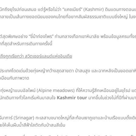
ึกถึงยุโรปก่อนเสมอ แต่รู้หรือไม่ว่า “แคชเมียร์” (Kashmir) ดินแดนทางตอน
ลายเป็นเส้นทางยอดนิยมของคนไทยที่อยากสัมผัสธรรมชาติแบบยิ่งใหญ่ ในงบที่
สุดพิเศษอย่าง “ขี่ม้าท่องไพร” ท่ามกลางเทือกเขาหิมาลัย พร้อมข้อมูลครบทั้งฤด
่าที่สุดสำหรับการเดินทางครั้งนี้
ถึงถูกเรียกว่า สวิตเซอร์แลนด์แห่งอินเดีย
ประเทศโดดเด่นด้วยทุ่งหญ้ากว้างสุดสายตา ป่าสนสูง และฉากหลังเป็นยอดเขาหิม
นเหมือนกับภาพวาด
ญ้าแบบอัลไพน์ (Alpine meadows) ที่ให้ความรู้สึกเหมือนอยู่ในยุโรป แต่
่นักเดินทางทั่วโลกเริ่มหันมาสนใจ
Kashmir tour
มากขึ้นในช่วงไม่กี่ปีที่ผ่านม
ีนาการ์ (Srinagar) ทะเลสาบขนาดใหญ่ที่สะท้อนเงาภูเขาและบ้านเรือแบบดั้งเดิ
ให้เห็นผืนน้ำสีฟ้าใสตัดกับป่าสนสีเข้ม