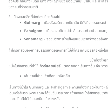
องค์ประกอบทั้งหมดนี้ มีทั้ง ทุ่งหญ้าเขียว ยอดเขาหิมะ ป่าสน และทะเลส
ของคนที่รักธรรมชาติ
3. เมืองยอดฮิตที่นักท่องเที่ยวต้องไป
Gulmarg
– เมืองรีสอร์ทกลางหิมาลัย มีทั้งกิจกรรมกระเช
Pahalgam
– เมืองสงบติดแม่น้ำ ล้อมรอบด้วยป่าสนและภู
Sonamarg
– จุดชมวิวธารน้ำแข็งและหุบเขากว้างสุดอลังก
ถ้าใครกำลังมองหาทริปธรรมชาติอลังการที่ไม่ซ้ำใคร แคชเมียร์คือหนึ่งในเส้น
ขี่ม้าท่องไพ
หนึ่งในกิจกรรมที่ทำให้
ทัวร์แคชเมียร์
แตกต่างจากเส้นทางอื่น คือ “การขี
เส้นทางขี่ม้าชมวิวเทือกเขาหิมาลัย
เส้นทางขี่ม้าใน Gulmarg และ Pahalgam จะพานักท่องเที่ยวผ่านทุ่งหญ้
เดินหรือขับรถ เพราะคุณจะได้ซึมซับบรรยากาศช้าลงและใกล้ชิดธรรมชาติมากข
กลายเป็นคีย์เวิร์ดยอดนิยมในช่วงหลัง