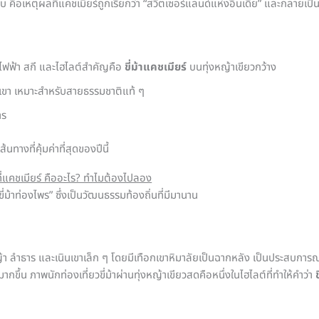
าบ คือเหตุผลที่แคชเมียร์ถูกเรียกว่า “สวิตเซอร์แลนด์แห่งอินเดีย” และกลายเป
้าไฟฟ้า สกี และไฮไลต์สำคัญคือ
ขี่ม้าแคชเมียร์
บนทุ่งหญ้าเขียวกว้าง
เขา เหมาะสำหรับสายธรรมชาติแท้ ๆ
าร
ทางที่คุ้มค่าที่สุดของปีนี้
รที่แคชเมียร์ คืออะไร? ทำไมต้องไปลอง
่ม้าท่องไพร” ซึ่งเป็นวัฒนธรรมท้องถิ่นที่มีมานาน
า ลำธาร และเนินเขาเล็ก ๆ โดยมีเทือกเขาหิมาลัยเป็นฉากหลัง เป็นประสบการณ์
ึ้น ภาพนักท่องเที่ยวขี่ม้าผ่านทุ่งหญ้าเขียวสดคือหนึ่งในไฮไลต์ที่ทำให้คำว่า