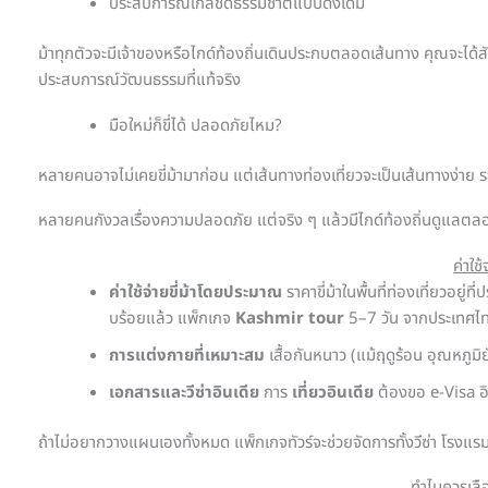
ประสบการณ์ใกล้ชิดธรรมชาติแบบดั้งเดิม
ม้าทุกตัวจะมีเจ้าของหรือไกด์ท้องถิ่นเดินประกบตลอดเส้นทาง คุณจะได้สัมผัส
ประสบการณ์วัฒนธรรมที่แท้จริง
มือใหม่ก็ขี่ได้ ปลอดภัยไหม?
หลายคนอาจไม่เคยขี่ม้ามาก่อน แต่เส้นทางท่องเที่ยวจะเป็นเส้นทางง่าย 
หลายคนกังวลเรื่องความปลอดภัย แต่จริง ๆ แล้วมีไกด์ท้องถิ่นดูแลต
ค่าใช
ค่าใช้จ่ายขี่ม้าโดยประมาณ
ราคาขี่ม้าในพื้นที่ท่องเที่ยวอยู
บร้อยแล้ว
แพ็กเกจ
Kashmir tour
5–7 วัน จากประเทศไทย
การแต่งกายที่เหมาะสม
เสื้อกันหนาว (แม้ฤดูร้อน อุณหภูมิ
เอกสารและวีซ่าอินเดีย
การ
เที่ยวอินเดีย
ต้องขอ e-Visa อิ
ถ้าไม่อยากวางแผนเองทั้งหมด แพ็กเกจทัวร์จะช่วยจัดการทั้งวีซ่า โรงแร
ทำไมควรเลือ