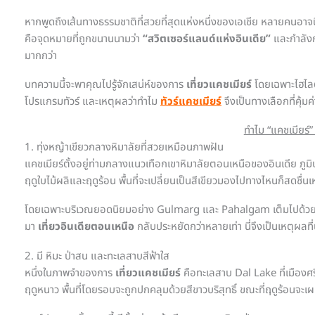
c
e
e
หากพูดถึงเส้นทางธรรมชาติที่สวยที่สุดแห่งหนึ่งของเอเชีย หลายคนอาจน
b
คือจุดหมายที่ถูกขนานนามว่า
“สวิตเซอร์แลนด์แห่งอินเดีย”
และกำลังก
มากกว่า
o
o
บทความนี้จะพาคุณไปรู้จักเสน่ห์ของการ
เที่ยวแคชเมียร์
โดยเฉพาะไฮไลต์
โปรแกรมทัวร์ และเหตุผลว่าทำไม
ทัวร์แคชเมียร์
จึงเป็นทางเลือกที่คุ้มค
k
ทำไม “แคชเมียร์” 
1. ทุ่งหญ้าเขียวกลางหิมาลัยที่สวยเหมือนภาพฝัน
แคชเมียร์ตั้งอยู่ท่ามกลางแนวเทือกเขาหิมาลัยตอนเหนือของอินเดีย ภูมิ
ฤดูใบไม้ผลิและฤดูร้อน พื้นที่จะเปลี่ยนเป็นสีเขียวมองไปทางไหนก็สดชื่
โดยเฉพาะบริเวณยอดนิยมอย่าง Gulmarg และ Pahalgam เต็มไปด้วยทุ่งห
มา
เที่ยวอินเดียตอนเหนือ
กลับประหยัดกว่าหลายเท่า นี่จึงเป็นเหตุผลที
2. มี หิมะ ป่าสน และทะเลสาบสีฟ้าใส
หนึ่งในภาพจำของการ
เที่ยวแคชเมียร์
คือทะเลสาบ Dal Lake ที่เมืองศร
ฤดูหนาว พื้นที่โดยรอบจะถูกปกคลุมด้วยสีขาวบริสุทธิ์ ขณะที่ฤดูร้อนจะเผย