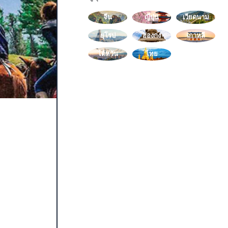
จีน
ญี่ปุ่น
เวียดนาม
ยุโรป
ฮ่องกง
เกาหลี
ไต้หวัน
ไทย