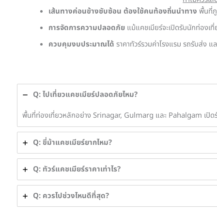
เส้นทางค่อนข้างซับซ้อน ต้องใช้คนท้องถิ่นนำทาง
พื้นที
การจัดการความปลอดภัย
แม้แคชเมียร์จะเปิดรับนักท่องเที
ควบคุมงบประมาณได้
ราคาทัวร์รวมค่าโรงแรม รถรับส่ง 
Q: ไปเที่ยวแคชเมียร์ปลอดภัยไหม?
พื้นที่ท่องเที่ยวหลักอย่าง Srinagar, Gulmarg และ Pahalgam เปิดรับ
Q: ขี่ม้าแคชเมียร์ยากไหม?
Q: ทัวร์แคชเมียร์ราคาเท่าไร?
Q: ควรไปช่วงไหนดีที่สุด?