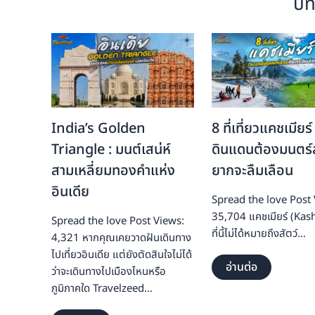
บท
b
o
o
k
India’s Golden
8 ที่เที่ยวแคชเมียร์
Triangle : มนต์เสน่ห์
ดินแดนต้องมนตร์ส
สามเหลี่ยมทองคำแห่ง
ยากจะลืมเลือน
อินเดีย
Spread the love Post 
35,704 แคชเมียร์ (Kas
Spread the love Post Views:
ที่นี้ไม่ได้หมายถึงสัตว์…
4,321 หากคุณเคยวาดฝันเดินทาง
ไปเที่ยวอินเดีย แต่ยังตัดสินใจไม่ได้
อ่านต่อ
ว่าจะเดินทางไปเมืองไหนหรือ
ภูมิภาคใด Travelzeed…