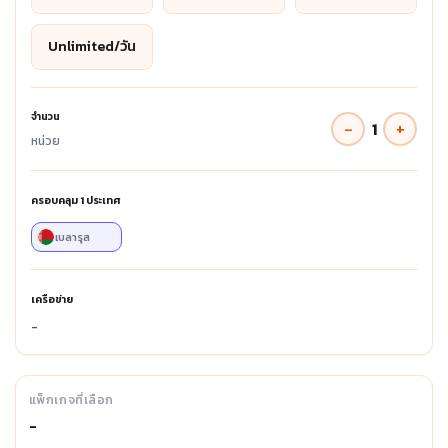
Unlimited/วัน
จำนวน
−
+
1
หน่วย
ครอบคลุม
1
ประเทศ
เบลารุส
เครือข่าย
-
แพ็กเกจที่เลือก
-