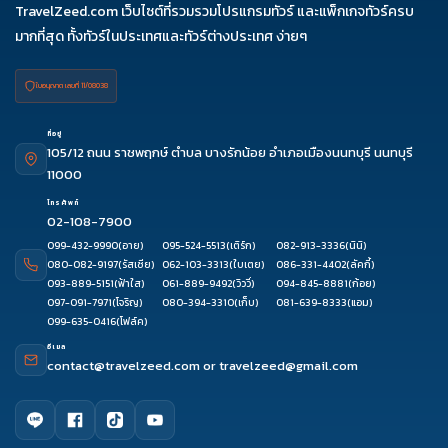
TravelZeed.com เว็บไซต์ที่รวมรวมโปรแกรมทัวร์ และแพ็กเกจทัวร์ครบ
มากที่สุด ทั้งทัวร์ในประเทศและทัวร์ต่างประเทศ ง่ายๆ
ใบอนุญาต เลขที่ 11/08038
ที่อยู่
105/12 ถนน ราชพฤกษ์ ตำบล บางรักน้อย อำเภอเมืองนนทบุรี นนทบุรี
11000
โทรศัพท์
02-108-7900
099-432-9990
(อาย)
095-524-5513
(เติร์ก)
082-913-3336
(นินิ)
080-082-9197
(รัสเซีย)
062-103-3313
(ใบเตย)
086-331-4402
(ลัคกี้)
093-889-5151
(ฟ้าใส)
061-889-9492
(วิววี่)
094-845-8881
(ก้อย)
097-091-7971
(โจริญ)
080-394-3310
(เก็บ)
081-639-8333
(แอม)
099-635-0416
(โฟล์ค)
อีเมล
contact@travelzeed.com
or
travelzeed@gmail.com
บริการลูกค้า