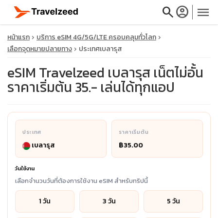
search
account_circle
menu
หน้าแรก
บริการ eSIM 4G/5G/LTE ครอบคลุมทั่วโลก
เลือกจุดหมายปลายทาง
ประเทศเบลารุส
eSIM Travelzeed เบลารุส เน็ตไม่อั้น
ราคาเริ่มต้น 35.- เล่นได้ทุกแอป
close
travel_explore
ประเทศ
ราคาเริ่มต้น
calendar_month
เบลารุส
฿35.00
search
วันใช้งาน
เลือกจำนวนวันที่ต้องการใช้งาน eSIM สำหรับทริปนี้
1 วัน
3 วัน
5 วัน