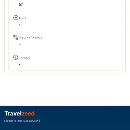
ได้
add_circle
Top Up
-
phone_in_talk
โทร / ส่งข้อความ
-
info
Remark
-
Travel
zeed
เริ่มต้นการเดินทางของคุณได้ที่นี่