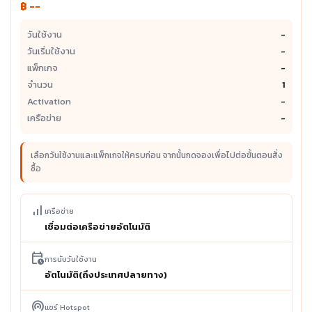
฿ --
วันใช้งาน
-
วันเริ่มใช้งาน
-
แพ็กเกจ
-
จำนวน
1
Activation
-
เครือข่าย
-
เลือกวันใช้งานและแพ็กเกจให้ครบก่อน จากนั้นกดจองเพื่อไปต่อขั้นตอนสั่ง
ซื้อ
signal_cellular_alt
เครือข่าย
เชื่อมต่อเครือข่ายอัตโนมัติ
calendar_clock
การนับวันใช้งาน
อัตโนมัติ(ถึงประเทศปลายทาง)
wifi_tethering
แชร์ Hotspot