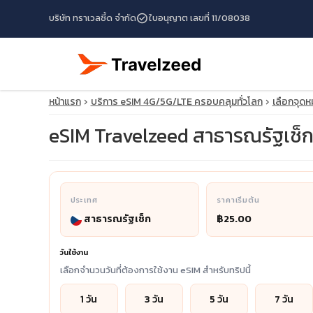
check_circle
บริษัท ทราเวลซี้ด จำกัด
ใบอนุญาต เลขที่ 11/08038
หน้าแรก
บริการ eSIM 4G/5G/LTE ครอบคลุมทั่วโลก
เลือกจุด
eSIM Travelzeed สาธารณรัฐเช็ก เน
ประเทศ
ราคาเริ่มต้น
สาธารณรัฐเช็ก
฿25.00
travel_explore
วันใช้งาน
calendar_month
เลือกจำนวนวันที่ต้องการใช้งาน eSIM สำหรับทริปนี้
search
1 วัน
3 วัน
5 วัน
7 วัน