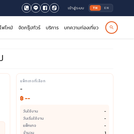
เข้าสู่ระบบ
TH
EN
รไฟไหม้
จัดกรุ๊ปทัวร์
บริการ
บทความท่องเที่ยว
search
อป
แพ็กเกจที่เลือก
-
฿ --
วันใช้งาน
-
วันเริ่มใช้งาน
-
แพ็กเกจ
-
จำนวน
1