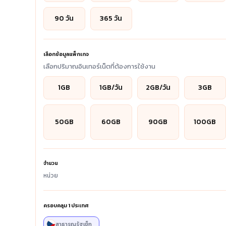
90 วัน
365 วัน
เลือกข้อมูลแพ็กเกจ
เลือกปริมาณอินเทอร์เน็ตที่ต้องการใช้งาน
1GB
1GB/วัน
2GB/วัน
3GB
50GB
60GB
90GB
100GB
จำนวน
หน่วย
ครอบคลุม
1
ประเทศ
สาธารณรัฐเช็ก