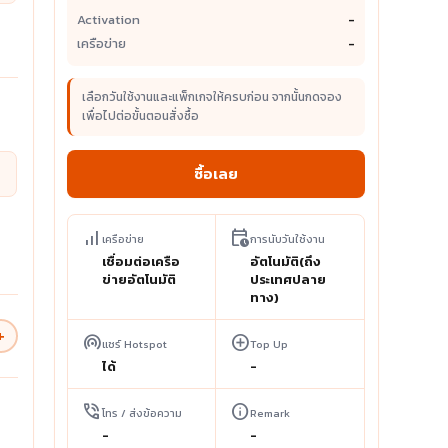
Activation
-
เครือข่าย
-
เลือกวันใช้งานและแพ็กเกจให้ครบก่อน จากนั้นกดจอง
เพื่อไปต่อขั้นตอนสั่งซื้อ
ซื้อเลย
signal_cellular_alt
calendar_clock
เครือข่าย
การนับวันใช้งาน
เชื่อมต่อเครือ
อัตโนมัติ(ถึง
ข่ายอัตโนมัติ
ประเทศปลาย
ทาง)
+
wifi_tethering
add_circle
แชร์ Hotspot
Top Up
ได้
-
phone_in_talk
info
โทร / ส่งข้อความ
Remark
-
-