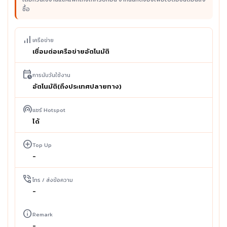
ซื้อ
signal_cellular_alt
เครือข่าย
เชื่อมต่อเครือข่ายอัตโนมัติ
calendar_clock
การนับวันใช้งาน
อัตโนมัติ(ถึงประเทศปลายทาง)
wifi_tethering
แชร์ Hotspot
ได้
add_circle
Top Up
-
phone_in_talk
โทร / ส่งข้อความ
-
info
Remark
-