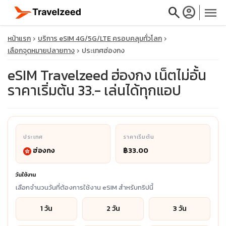
search
account_circle
menu
หน้าแรก
บริการ eSIM 4G/5G/LTE ครอบคลุมทั่วโลก
เลือกจุดหมายปลายทาง
ประเทศฮ่องกง
eSIM Travelzeed ฮ่องกง เน็ตไม่อั้น
ราคาเริ่มต้น 33.- เล่นได้ทุกแอป
close
travel_explore
ประเทศ
ราคาเริ่มต้น
calendar_month
ฮ่องกง
฿33.00
search
วันใช้งาน
เลือกจำนวนวันที่ต้องการใช้งาน eSIM สำหรับทริปนี้
1 วัน
2 วัน
3 วัน