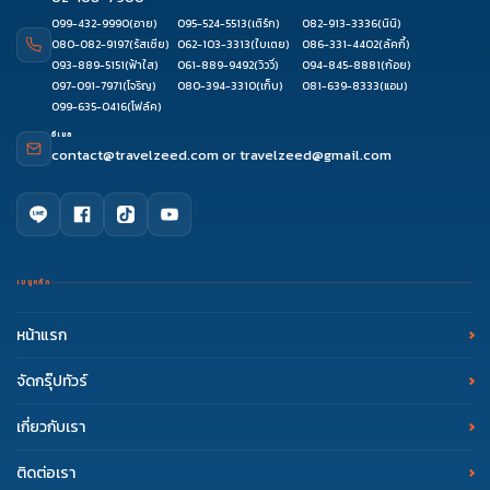
099-432-9990
(อาย)
095-524-5513
(เติร์ก)
082-913-3336
(นินิ)
080-082-9197
(รัสเซีย)
062-103-3313
(ใบเตย)
086-331-4402
(ลัคกี้)
093-889-5151
(ฟ้าใส)
061-889-9492
(วิววี่)
094-845-8881
(ก้อย)
097-091-7971
(โจริญ)
080-394-3310
(เก็บ)
081-639-8333
(แอม)
099-635-0416
(โฟล์ค)
อีเมล
contact@travelzeed.com
or
travelzeed@gmail.com
บริการลูกค้า
mail
support.esim@travelzeed.com
ทุกวัน ตลอด 24 ชั่วโมง
เมนูหลัก
หน้าแรก
ติดต่อ eSIM Travelzeed
phone
02 108 7900
จัดกรุ๊ปทัวร์
จันทร์ - ศุกร์ 09:00 - 18:00 น.
เกี่ยวกับเรา
Facebook Messenger
eSIM Travelzeed
ติดต่อเรา
จันทร์ - ศุกร์ 09:00 - 18:00 น.