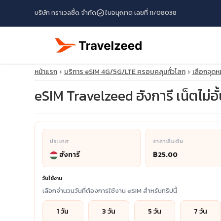
check_circle
บริษัท ทราเวลซี้ด จำกัด
ใบอนุญาต เลขที่ 11/08038
หน้าแรก
บริการ eSIM 4G/5G/LTE ครอบคลุมทั่วโลก
เลือกจุด
eSIM Travelzeed ฮังการี เน็ตไม่อั้
ประเทศ
ราคาเริ่มต้น
ฮังการี
฿25.00
travel_explore
วันใช้งาน
calendar_month
เลือกจำนวนวันที่ต้องการใช้งาน eSIM สำหรับทริปนี้
search
1 วัน
3 วัน
5 วัน
7 วัน