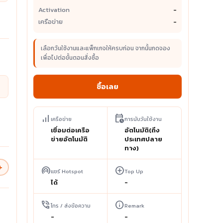
Activation
-
เครือข่าย
-
เลือกวันใช้งานและแพ็กเกจให้ครบก่อน จากนั้นกดจอง
เพื่อไปต่อขั้นตอนสั่งซื้อ
ซื้อเลย
signal_cellular_alt
calendar_clock
เครือข่าย
การนับวันใช้งาน
เชื่อมต่อเครือ
อัตโนมัติ(ถึง
ข่ายอัตโนมัติ
ประเทศปลาย
ทาง)
+
wifi_tethering
add_circle
แชร์ Hotspot
Top Up
ได้
-
phone_in_talk
info
โทร / ส่งข้อความ
Remark
-
-