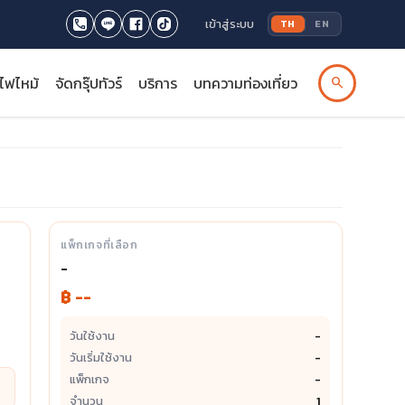
เข้าสู่ระบบ
TH
EN
รไฟไหม้
จัดกรุ๊ปทัวร์
บริการ
บทความท่องเที่ยว
search
แพ็กเกจที่เลือก
-
฿ --
วันใช้งาน
-
วันเริ่มใช้งาน
-
แพ็กเกจ
-
จำนวน
1