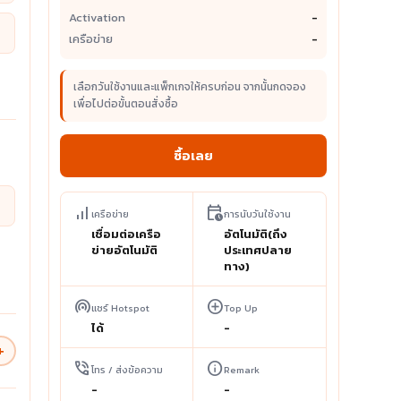
Activation
-
เครือข่าย
-
เลือกวันใช้งานและแพ็กเกจให้ครบก่อน จากนั้นกดจอง
เพื่อไปต่อขั้นตอนสั่งซื้อ
ซื้อเลย
signal_cellular_alt
calendar_clock
เครือข่าย
การนับวันใช้งาน
เชื่อมต่อเครือ
อัตโนมัติ(ถึง
ข่ายอัตโนมัติ
ประเทศปลาย
ทาง)
wifi_tethering
add_circle
แชร์ Hotspot
Top Up
ได้
-
+
phone_in_talk
info
โทร / ส่งข้อความ
Remark
-
-