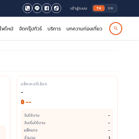
เข้าสู่ระบบ
TH
EN
รไฟไหม้
จัดกรุ๊ปทัวร์
บริการ
บทความท่องเที่ยว
search
แพ็กเกจที่เลือก
-
฿ --
วันใช้งาน
-
วันเริ่มใช้งาน
-
แพ็กเกจ
-
จำนวน
1