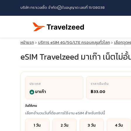
check_circle
บริษัท ทราเวลซี้ด จำกัด
ใบอนุญาต เลขที่ 11/08038
หน้าแรก
บริการ eSIM 4G/5G/LTE ครอบคลุมทั่วโลก
เลือกจุด
eSIM Travelzeed มาเก๊า เน็ตไม่อั้น
ประเทศ
ราคาเริ่มต้น
มาเก๊า
฿33.00
travel_explore
วันใช้งาน
calendar_month
เลือกจำนวนวันที่ต้องการใช้งาน eSIM สำหรับทริปนี้
search
1 วัน
2 วัน
3 วัน
4 วัน