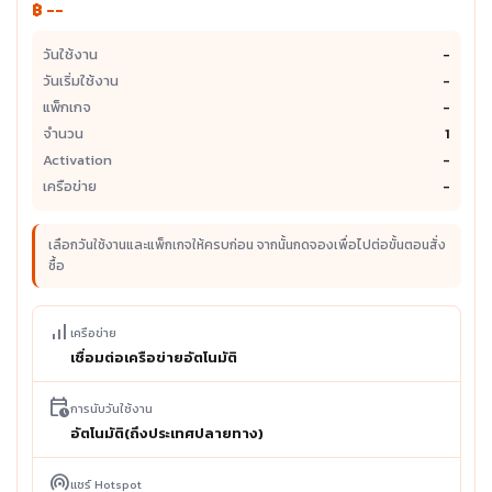
฿ --
วันใช้งาน
-
วันเริ่มใช้งาน
-
แพ็กเกจ
-
จำนวน
1
Activation
-
เครือข่าย
-
เลือกวันใช้งานและแพ็กเกจให้ครบก่อน จากนั้นกดจองเพื่อไปต่อขั้นตอนสั่ง
ซื้อ
signal_cellular_alt
เครือข่าย
เชื่อมต่อเครือข่ายอัตโนมัติ
calendar_clock
การนับวันใช้งาน
อัตโนมัติ(ถึงประเทศปลายทาง)
wifi_tethering
แชร์ Hotspot