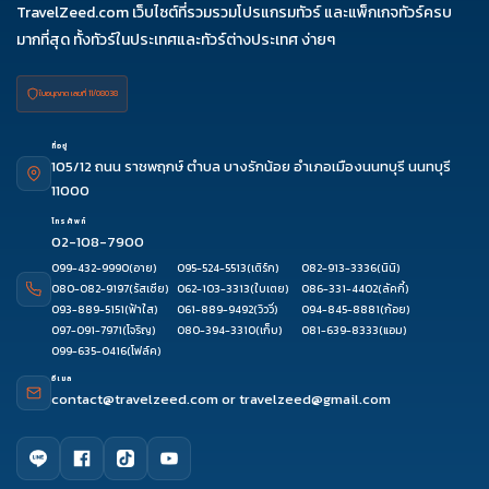
TravelZeed.com เว็บไซต์ที่รวมรวมโปรแกรมทัวร์ และแพ็กเกจทัวร์ครบ
มากที่สุด ทั้งทัวร์ในประเทศและทัวร์ต่างประเทศ ง่ายๆ
ใบอนุญาต เลขที่ 11/08038
ที่อยู่
105/12 ถนน ราชพฤกษ์ ตำบล บางรักน้อย อำเภอเมืองนนทบุรี นนทบุรี
11000
โทรศัพท์
02-108-7900
099-432-9990
(อาย)
095-524-5513
(เติร์ก)
082-913-3336
(นินิ)
080-082-9197
(รัสเซีย)
062-103-3313
(ใบเตย)
086-331-4402
(ลัคกี้)
093-889-5151
(ฟ้าใส)
061-889-9492
(วิววี่)
094-845-8881
(ก้อย)
097-091-7971
(โจริญ)
080-394-3310
(เก็บ)
081-639-8333
(แอม)
099-635-0416
(โฟล์ค)
อีเมล
contact@travelzeed.com
or
travelzeed@gmail.com
บริการลูกค้า