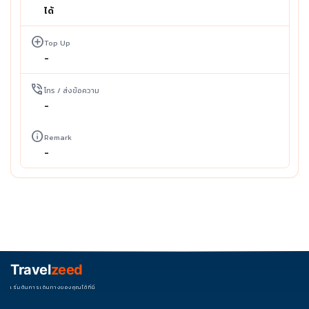
ได้
add_circle
Top Up
-
phone_in_talk
โทร / ส่งข้อความ
-
info
Remark
-
Travel
zeed
เริ่มต้นการเดินทางของคุณได้ที่นี่