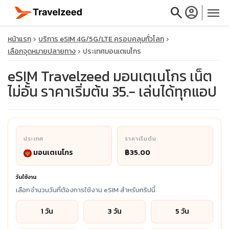
search
account_circle
menu
หน้าแรก
บริการ eSIM 4G/5G/LTE ครอบคลุมทั่วโลก
เลือกจุดหมายปลายทาง
ประเทศมอนเตเนโกร
eSIM Travelzeed มอนเตเนโกร เน็ต
ไม่อั้น ราคาเริ่มต้น 35.- เล่นได้ทุกแอป
close
travel_explore
ประเทศ
ราคาเริ่มต้น
calendar_month
มอนเตเนโกร
฿35.00
search
วันใช้งาน
เลือกจำนวนวันที่ต้องการใช้งาน eSIM สำหรับทริปนี้
1 วัน
3 วัน
5 วัน