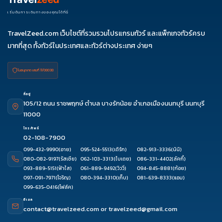
เริ่มต้นการเดินทางของคุณได้ที่นี่
TravelZeed.com เว็บไซต์ที่รวมรวมโปรแกรมทัวร์ และแพ็กเกจทัวร์ครบ
มากที่สุด ทั้งทัวร์ในประเทศและทัวร์ต่างประเทศ ง่ายๆ
ใบอนุญาต เลขที่ 11/08038
ที่อยู่
105/12 ถนน ราชพฤกษ์ ตำบล บางรักน้อย อำเภอเมืองนนทบุรี นนทบุรี
11000
โทรศัพท์
02-108-7900
099-432-9990
(อาย)
095-524-5513
(เติร์ก)
082-913-3336
(นินิ)
080-082-9197
(รัสเซีย)
062-103-3313
(ใบเตย)
086-331-4402
(ลัคกี้)
093-889-5151
(ฟ้าใส)
061-889-9492
(วิววี่)
094-845-8881
(ก้อย)
097-091-7971
(โจริญ)
080-394-3310
(เก็บ)
081-639-8333
(แอม)
099-635-0416
(โฟล์ค)
อีเมล
contact@travelzeed.com
or
travelzeed@gmail.com