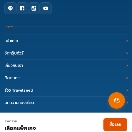
บริการลูกค้า
mail
support.esim@travelzeed.com
ทุกวัน ตลอด 24 ชั่วโมง
เมนูหลัก
หน้าแรก
ติดต่อ eSIM Travelzeed
phone
02 108 7900
จัดกรุ๊ปทัวร์
จันทร์ - ศุกร์ 09:00 - 18:00 น.
เกี่ยวกับเรา
Facebook Messenger
eSIM Travelzeed
ติดต่อเรา
จันทร์ - ศุกร์ 09:00 - 18:00 น.
รีวิว Travelzeed
support_agent
บทความท่องเที่ยว
Copyright © 2017 Travelzeed. All Rights Reserved.
ราคารวม
ซื้อเลย
เลือกแพ็กเกจ
Terms of Use
Privacy Policy
|