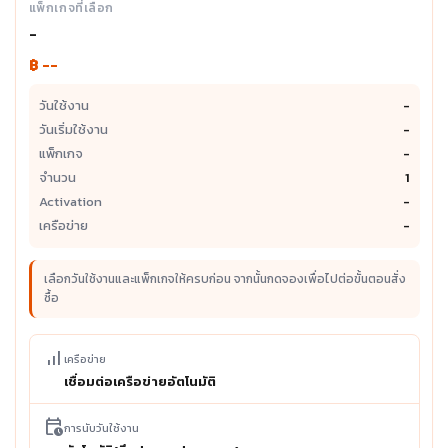
แพ็กเกจที่เลือก
-
฿ --
วันใช้งาน
-
วันเริ่มใช้งาน
-
แพ็กเกจ
-
จำนวน
1
Activation
-
เครือข่าย
-
เลือกวันใช้งานและแพ็กเกจให้ครบก่อน จากนั้นกดจองเพื่อไปต่อขั้นตอนสั่ง
ซื้อ
signal_cellular_alt
เครือข่าย
เชื่อมต่อเครือข่ายอัตโนมัติ
calendar_clock
การนับวันใช้งาน