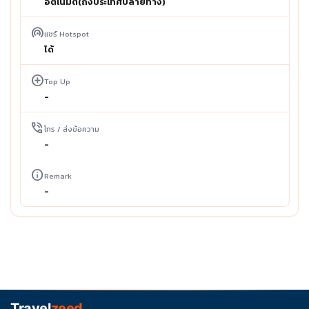
อัตโนมัติ(ถึงประเทศปลายทาง)
wifi_tethering
แชร์ Hotspot
ได้
add_circle
Top Up
-
phone_in_talk
โทร / ส่งข้อความ
-
info
Remark
-
Travel
zeed