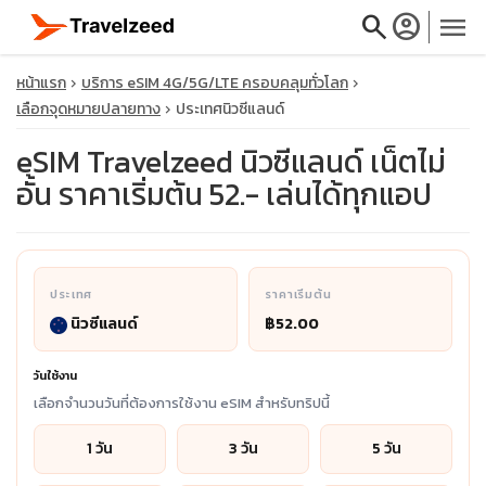
search
account_circle
menu
หน้าแรก
บริการ eSIM 4G/5G/LTE ครอบคลุมทั่วโลก
เลือกจุดหมายปลายทาง
ประเทศนิวซีแลนด์
eSIM Travelzeed นิวซีแลนด์ เน็ตไม่
อั้น ราคาเริ่มต้น 52.- เล่นได้ทุกแอป
close
travel_explore
ประเทศ
ราคาเริ่มต้น
calendar_month
นิวซีแลนด์
฿52.00
search
วันใช้งาน
เลือกจำนวนวันที่ต้องการใช้งาน eSIM สำหรับทริปนี้
1 วัน
3 วัน
5 วัน