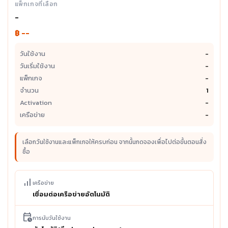
แพ็กเกจที่เลือก
-
฿ --
วันใช้งาน
-
วันเริ่มใช้งาน
-
แพ็กเกจ
-
จำนวน
1
Activation
-
เครือข่าย
-
เลือกวันใช้งานและแพ็กเกจให้ครบก่อน จากนั้นกดจองเพื่อไปต่อขั้นตอนสั่ง
ซื้อ
signal_cellular_alt
เครือข่าย
เชื่อมต่อเครือข่ายอัตโนมัติ
calendar_clock
การนับวันใช้งาน