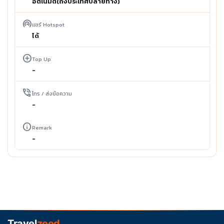
อัตโนมัติ(ถึงประเทศปลายทาง)
wifi_tethering
แชร์ Hotspot
ได้
add_circle
Top Up
-
phone_in_talk
โทร / ส่งข้อความ
-
info
Remark
-
Travel
zeed