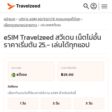
search
account_circle
menu
หน้าแรก
บริการ eSIM 4G/5G/LTE ครอบคลุมทั่วโลก
เลือกจุดหมายปลายทาง
ประเทศสวีเดน
eSIM Travelzeed สวีเดน เน็ตไม่อั้น
ราคาเริ่มต้น 25.- เล่นได้ทุกแอป
close
travel_explore
ประเทศ
ราคาเริ่มต้น
calendar_month
สวีเดน
฿25.00
search
วันใช้งาน
เลือกจำนวนวันที่ต้องการใช้งาน eSIM สำหรับทริปนี้
1 วัน
3 วัน
5 วัน