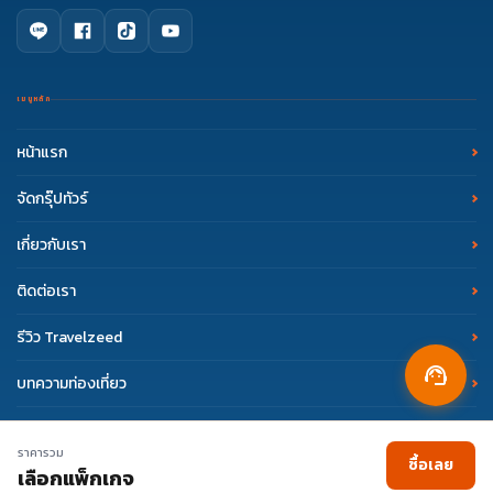
บริการลูกค้า
mail
support.esim@travelzeed.com
ทุกวัน ตลอด 24 ชั่วโมง
เมนูหลัก
หน้าแรก
ติดต่อ eSIM Travelzeed
phone
02 108 7900
จัดกรุ๊ปทัวร์
จันทร์ - ศุกร์ 09:00 - 18:00 น.
เกี่ยวกับเรา
Facebook Messenger
eSIM Travelzeed
ติดต่อเรา
จันทร์ - ศุกร์ 09:00 - 18:00 น.
รีวิว Travelzeed
support_agent
บทความท่องเที่ยว
Copyright © 2017 Travelzeed. All Rights Reserved.
ราคารวม
ซื้อเลย
เลือกแพ็กเกจ
Terms of Use
Privacy Policy
|