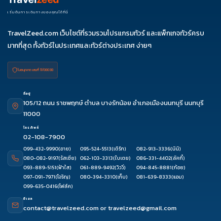
เริ่มต้นการเดินทางของคุณได้ที่นี่
TravelZeed.com เว็บไซต์ที่รวมรวมโปรแกรมทัวร์ และแพ็กเกจทัวร์ครบ
มากที่สุด ทั้งทัวร์ในประเทศและทัวร์ต่างประเทศ ง่ายๆ
ใบอนุญาต เลขที่ 11/08038
ที่อยู่
105/12 ถนน ราชพฤกษ์ ตำบล บางรักน้อย อำเภอเมืองนนทบุรี นนทบุรี
11000
โทรศัพท์
02-108-7900
099-432-9990
(อาย)
095-524-5513
(เติร์ก)
082-913-3336
(นินิ)
080-082-9197
(รัสเซีย)
062-103-3313
(ใบเตย)
086-331-4402
(ลัคกี้)
093-889-5151
(ฟ้าใส)
061-889-9492
(วิววี่)
094-845-8881
(ก้อย)
097-091-7971
(โจริญ)
080-394-3310
(เก็บ)
081-639-8333
(แอม)
099-635-0416
(โฟล์ค)
อีเมล
contact@travelzeed.com
or
travelzeed@gmail.com