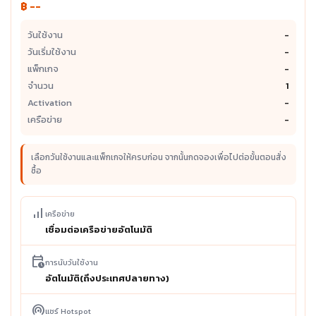
฿ --
วันใช้งาน
-
วันเริ่มใช้งาน
-
แพ็กเกจ
-
จำนวน
1
Activation
-
เครือข่าย
-
เลือกวันใช้งานและแพ็กเกจให้ครบก่อน จากนั้นกดจองเพื่อไปต่อขั้นตอนสั่ง
ซื้อ
signal_cellular_alt
เครือข่าย
เชื่อมต่อเครือข่ายอัตโนมัติ
calendar_clock
การนับวันใช้งาน
อัตโนมัติ(ถึงประเทศปลายทาง)
wifi_tethering
แชร์ Hotspot