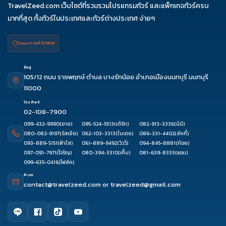
TravelZeed.com เว็บไซต์ที่รวมรวมโปรแกรมทัวร์ และแพ็กเกจทัวร์ครบ
มากที่สุด ทั้งทัวร์ในประเทศและทัวร์ต่างประเทศ ง่ายๆ
ใบอนุญาต เลขที่ 11/08038
ที่อยู่
105/12 ถนน ราชพฤกษ์ ตำบล บางรักน้อย อำเภอเมืองนนทบุรี นนทบุรี
11000
โทรศัพท์
02-108-7900
099-432-9990
(อาย)
095-524-5513
(เติร์ก)
082-913-3336
(นินิ)
080-082-9197
(รัสเซีย)
062-103-3313
(ใบเตย)
086-331-4402
(ลัคกี้)
093-889-5151
(ฟ้าใส)
061-889-9492
(วิววี่)
094-845-8881
(ก้อย)
097-091-7971
(โจริญ)
080-394-3310
(เก็บ)
081-639-8333
(แอม)
099-635-0416
(โฟล์ค)
อีเมล
contact@travelzeed.com
or
travelzeed@gmail.com
บริการลูกค้า