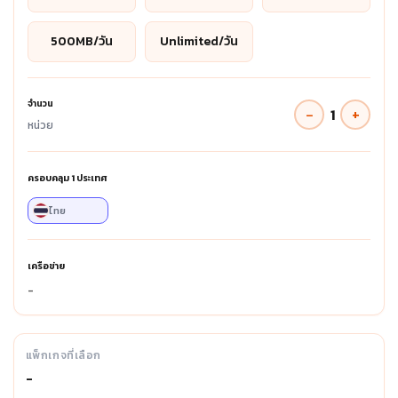
500MB/วัน
Unlimited/วัน
จำนวน
−
+
1
หน่วย
ครอบคลุม
1
ประเทศ
ไทย
เครือข่าย
-
แพ็กเกจที่เลือก
-