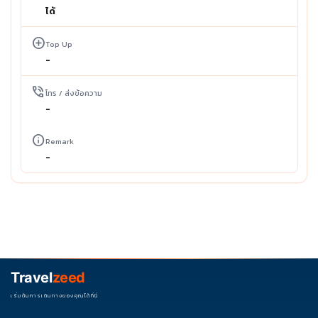
ได้
add_circle
Top Up
-
phone_in_talk
โทร / ส่งข้อความ
-
info
Remark
-
Travel
zeed
เริ่มต้นการเดินทางของคุณได้ที่นี่