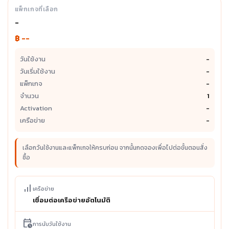
แพ็กเกจที่เลือก
-
฿ --
วันใช้งาน
-
วันเริ่มใช้งาน
-
แพ็กเกจ
-
จำนวน
1
Activation
-
เครือข่าย
-
เลือกวันใช้งานและแพ็กเกจให้ครบก่อน จากนั้นกดจองเพื่อไปต่อขั้นตอนสั่ง
ซื้อ
signal_cellular_alt
เครือข่าย
เชื่อมต่อเครือข่ายอัตโนมัติ
calendar_clock
การนับวันใช้งาน