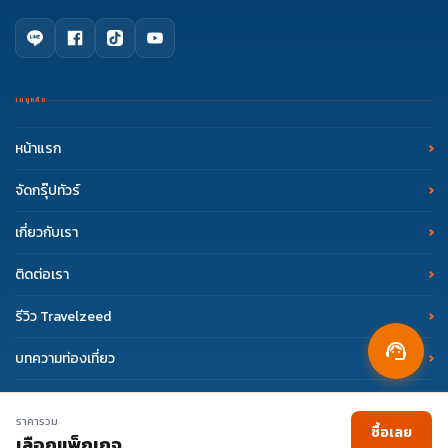
บริการลูกค้า
mail
support.esim@travelzeed.com
ทุกวัน ตลอด 24 ชั่วโมง
เมนูหลัก
หน้าแรก
ติดต่อ eSIM Travelzeed
phone
02 108 7900
จัดกรุ๊ปทัวร์
จันทร์ - ศุกร์ 09:00 - 18:00 น.
เกี่ยวกับเรา
Facebook Messenger
eSIM Travelzeed
ติดต่อเรา
จันทร์ - ศุกร์ 09:00 - 18:00 น.
รีวิว Travelzeed
support_agent
บทความท่องเที่ยว
Copyright © 2017 Travelzeed. All Rights Reserved.
ราคารวม
ซื้อเลย
เลือกแพ็กเกจ
Terms of Use
Privacy Policy
|