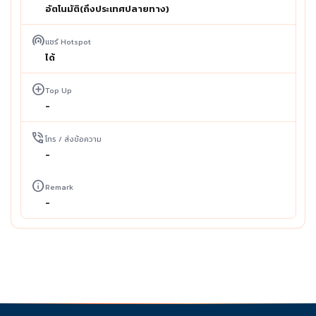
อัตโนมัติ(ถึงประเทศปลายทาง)
wifi_tethering
แชร์ Hotspot
ได้
add_circle
Top Up
-
phone_in_talk
โทร / ส่งข้อความ
-
info
Remark
-