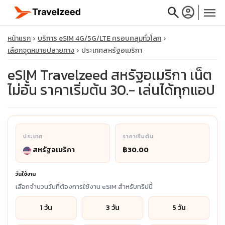
search
account_circle
menu
หน้าแรก
บริการ eSIM 4G/5G/LTE ครอบคลุมทั่วโลก
เลือกจุดหมายปลายทาง
ประเทศสหรัฐอเมริกา
eSIM Travelzeed สหรัฐอเมริกา เน็ต
ไม่อั้น ราคาเริ่มต้น 30.- เล่นได้ทุกแอป
close
travel_explore
ประเทศ
ราคาเริ่มต้น
calendar_month
สหรัฐอเมริกา
฿30.00
search
วันใช้งาน
เลือกจำนวนวันที่ต้องการใช้งาน eSIM สำหรับทริปนี้
1 วัน
3 วัน
5 วัน