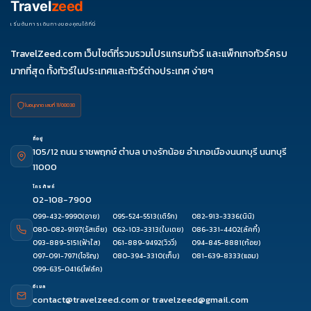
Travel
zeed
เริ่มต้นการเดินทางของคุณได้ที่นี่
TravelZeed.com เว็บไซต์ที่รวมรวมโปรแกรมทัวร์ และแพ็กเกจทัวร์ครบ
มากที่สุด ทั้งทัวร์ในประเทศและทัวร์ต่างประเทศ ง่ายๆ
ใบอนุญาต เลขที่ 11/08038
ที่อยู่
105/12 ถนน ราชพฤกษ์ ตำบล บางรักน้อย อำเภอเมืองนนทบุรี นนทบุรี
11000
โทรศัพท์
02-108-7900
099-432-9990
(อาย)
095-524-5513
(เติร์ก)
082-913-3336
(นินิ)
080-082-9197
(รัสเซีย)
062-103-3313
(ใบเตย)
086-331-4402
(ลัคกี้)
093-889-5151
(ฟ้าใส)
061-889-9492
(วิววี่)
094-845-8881
(ก้อย)
097-091-7971
(โจริญ)
080-394-3310
(เก็บ)
081-639-8333
(แอม)
099-635-0416
(โฟล์ค)
อีเมล
contact@travelzeed.com
or
travelzeed@gmail.com