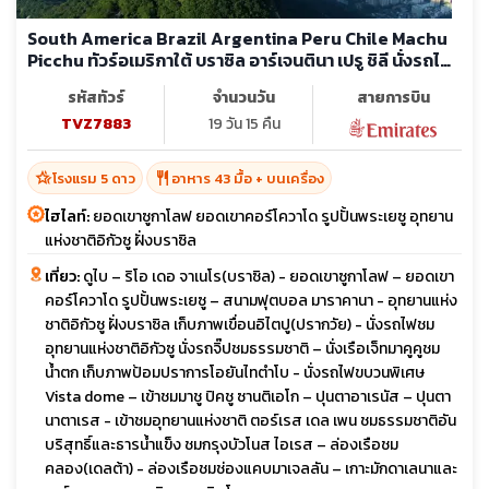
South America Brazil Argentina Peru Chile Machu
Picchu ทัวร์อเมริกาใต้ บราซิล อาร์เจนตินา เปรู ชิลี นั่งรถไฟ
สู่ มาชู ปิคชู ชม 1 ใน7 สิ่งมหัศจรรย์ใหม่ของโลก (บิน
รหัสทัวร์
จำนวนวัน
สายการบิน
ภายใน7ขา)
TVZ7883
19 วัน 15 คืน
hotel_class
restaurant
โรงแรม 5 ดาว
อาหาร 43 มื้อ + บนเครื่อง
ไฮไลท์:
ยอดเขาซูกาโลฟ ยอดเขาคอร์โควาโด รูปปั้นพระเยซู อุทยาน
แห่งชาติอิกัวซู ฝั่งบราซิล
เที่ยว:
ดูไบ – ริโอ เดอ จาเนโร(บราซิล) - ยอดเขาซูกาโลฟ – ยอดเขา
คอร์โควาโด รูปปั้นพระเยซู – สนามฟุตบอล มาราคานา - อุทยานแห่ง
ชาติอิกัวซู ฝั่งบราซิล เก็บภาพเขื่อนอิไตปู(ปรากวัย) - นั่งรถไฟชม
อุทยานแห่งชาติอิกัวซู นั่งรถจิ๊ปชมธรรมชาติ – นั่งเรือเจ็ทมาคูคูชม
น้ำตก เก็บภาพป้อมปราการโอยันไทตำโบ - นั่งรถไฟขบวนพิเศษ
Vista dome – เข้าชมมาชู ปิคชู ซานติเอโก – ปุนตาอาเรนัส – ปุนตา
นาตาเรส - เข้าชมอุทยานแห่งชาติ ตอร์เรส เดล เพน ชมธรรมชาติอัน
บริสุทธิ์และธารน้ำแข็ง ชมกรุงบัวโนส ไอเรส – ล่องเรือชม
คลอง(เดลต้า) - ล่องเรือชมช่องแคบมาเจลลัน – เกาะมักดาเลนาและ