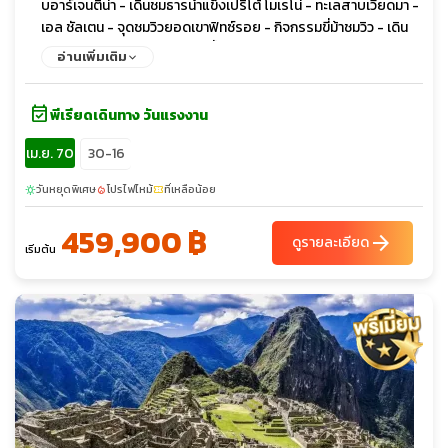
บอาร์เจนติน่า - เดินชมธารน้ำแข็งเปริโต้ โมเรโน่ - ทะเลสาบเวียดมา -
เอล ชัลเตน - จุดชมวิวยอดเขาฟิทซ์รอย - กิจกรรมขี่ม้าชมวิว - เดิน
ชมวิว - พายเรือคายัค - BBQ พื้นเมือง - อูซัวยา - ชมเมืองอูซัวยา -
อ่านเพิ่มเติม
Beagle Channel and Penguin Tour - ชมเพนกวิน - ชมแมวน้ำ -
ประภาคารเลส เอแคลร์เรอร์ - End of the World Train - บัวโนส
event_available
ไอเรส - ชมระบำแทงโก้ - ชมเมือง บัวโนส ไอเรส - มหาวิหารเมโทรโพ
พีเรียดเดินทาง วันแรงงาน
ลิตัน - ล่องเรือชมคลองเดลต้า
เม.ย. 70
30-16
วันหยุดพิเศษ
โปรไฟไหม้
ที่เหลือน้อย
sunny
local_fire_department
confirmation_number
459,900 ฿
arrow_forward
ดูรายละเอียด
เริ่มต้น