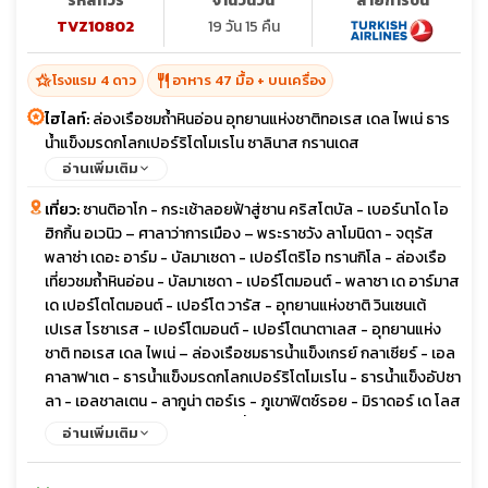
รหัสทัวร์
จำนวนวัน
สายการบิน
TVZ10802
19 วัน 15 คืน
hotel_class
restaurant
โรงแรม 4 ดาว
อาหาร 47 มื้อ + บนเครื่อง
ไฮไลท์:
ล่องเรือชมถ้ำหินอ่อน อุทยานแห่งชาติทอเรส เดล ไพเน่ ธาร
น้ำแข็งมรดกโลกเปอร์ริโตโมเรโน ซาลินาส กรานเดส
อ่านเพิ่มเติม
เที่ยว:
ซานติอาโก - กระเช้าลอยฟ้าสู่ซาน คริสโตบัล - เบอร์นาโด โอ
ฮิกกิ้น อเวนิว – ศาลาว่าการเมือง – พระราชวัง ลาโมนิดา - จตุรัส
พลาซ่า เดอะ อาร์ม - บัลมาเซดา - เปอร์โตริโอ ทรานกิโล - ล่องเรือ
เที่ยวชมถ้ำหินอ่อน - บัลมาเซดา - เปอร์โตมอนต์ - พลาซา เด อาร์มาส
เด เปอร์โตโตมอนต์ - เปอร์โต วารัส - อุทยานแห่งชาติ วินเซนเต้
เปเรส โรซาเรส - เปอร์โตมอนต์ - เปอร์โตนาตาเลส - อุทยานแห่ง
ชาติ ทอเรส เดล ไพเน่ – ล่องเรือชมธารน้ำแข็งเกรย์ กลาเซียร์ - เอล
คาลาฟาเต - ธารน้ำแข็งมรดกโลกเปอร์ริโตโมเรโน - ธารน้ำแข็งอัปซา
ลา - เอลชาลเตน - ลากูน่า ตอร์เร - ภูเขาฟิตซ์รอย - มิราดอร์ เด โลส
- เอลคาลาฟาเต - จอร์จ นิวเบอรี่ - ซอลตา - พลาซ่า 9 เดอ จูลิโอ –
อ่านเพิ่มเติม
ซานเบอร์นาร์โด – ฮูแมนฮัวคา - ทิลคารา - ภูเขาสีรุ้ง (ภูเขา 14 สี) -
ซาลินาส กรานเดส – ทะเลเกลือ - บัวโนสไอเรส