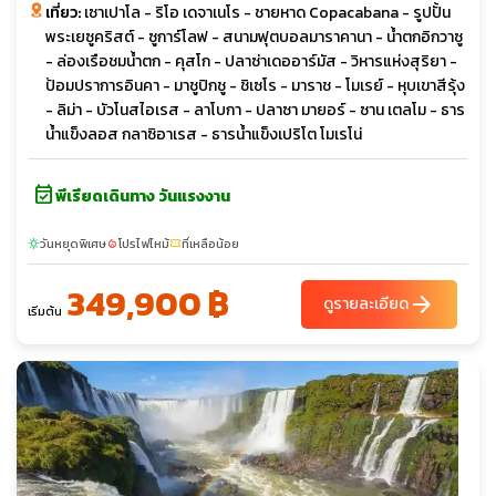
เที่ยว:
เซาเปาโล - ริโอ เดจาเนโร - ชายหาด Copacabana - รูปปั้น
พระเยซูคริสต์ - ซูการ์โลฟ - สนามฟุตบอลมาราคานา - น้ำตกอิกวาซู
- ล่องเรือชมน้ำตก - คุสโก - ปลาซ่าเดออาร์มัส - วิหารแห่งสุริยา -
ป้อมปราการอินคา - มาชูปิกชู - ชิเซโร - มาราช - โมเรย์ - หุบเขาสีรุ้ง
- ลิม่า - บัวโนสไอเรส - ลาโบกา - ปลาซา มายอร์ - ซาน เตลโม - ธาร
น้ำแข็งลอส กลาซิอาเรส - ธารน้ำแข็งเปริโต โมเรโน่
event_available
พีเรียดเดินทาง วันแรงงาน
วันหยุดพิเศษ
โปรไฟไหม้
ที่เหลือน้อย
sunny
local_fire_department
confirmation_number
349,900 ฿
arrow_forward
ดูรายละเอียด
เริ่มต้น