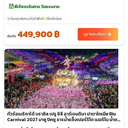
event_available
โรชาดา - โรงอุปรากรเดอาโตร โกลอน
พีเรียดเดินทาง วันแรงงาน
วันหยุดพิเศษ
โปรไฟไหม้
ที่เหลือน้อย
sunny
local_fire_department
confirmation_number
449,900 ฿
arrow_forward
ดูรายละเอียด
เริ่มต้น
ทัวร์อเมริกาใต้ บราซิล เปรู ชิลี อาร์เจนตินา ปาตาโกเนีย Rio
Carnival 2027 มาชู ปิคชู ธารน้ำแข็งเปอร์ริโต เมอริโน น้ำตก
อิกวาซูฟอลส์