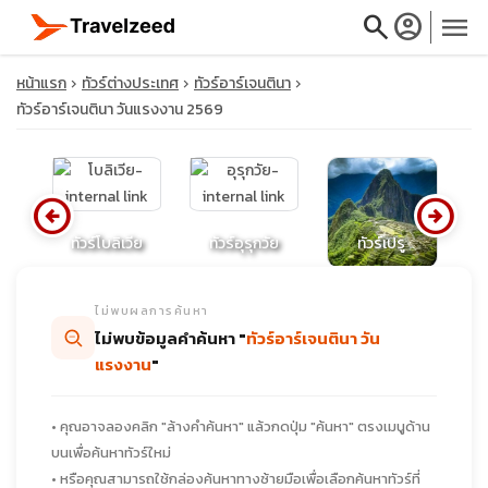
search
account_circle
menu
หน้าแรก
ทัวร์ต่างประเทศ
ทัวร์อาร์เจนตินา
ทัวร์อาร์เจนตินา วันแรงงาน 2569
close
arrow_circle_left
arrow_circle_right
ียนา
ทัวร์โบลิเวีย
ทัวร์อุรุกวัย
ทัวร์เปรู
ทั
travel_explore
ไม่พบผลการค้นหา
calendar_month
ไม่พบข้อมูลคำค้นหา "
ทัวร์อาร์เจนตินา วัน
แรงงาน
"
search
• คุณอาจลองคลิก "ล้างคำค้นหา" แล้วกดปุ่ม "ค้นหา" ตรงเมนูด้าน
บนเพื่อค้นหาทัวร์ใหม่
• หรือคุณสามารถใช้กล่องค้นหาทางซ้ายมือเพื่อเลือกค้นหาทัวร์ที่