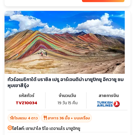
ทัวร์อเมริกาใต้ บราซิล เปรู อาร์เจนติน่า มาชูปิกชู อิกวาซู ชม
หุบเขาสีรุ้ง
รหัสทัวร์
จำนวนวัน
สายการบิน
TVZ10034
19 วัน 15 คืน
hotel_class
restaurant
โรงแรม 4 ดาว
อาหาร 36 มื้อ + บนเครื่อง
ไฮไลท์:
เซาเปาโล ริโอ เดจาเนโร มาชูปิกชู