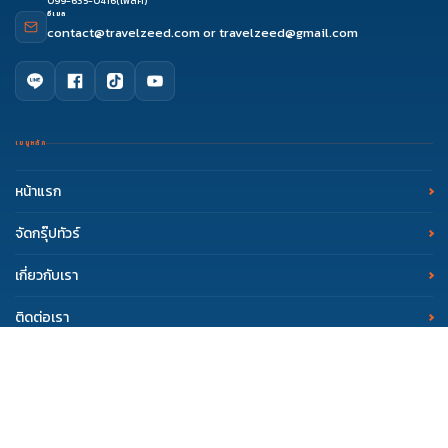
099-635-0416
(โฟล์ค)
อีเมล
contact@travelzeed.com
or
travelzeed@gmail.com
เมนูหลัก
หน้าแรก
จัดกรุ๊ปทัวร์
เกี่ยวกับเรา
ดูรีวิว
จองผ่านแชท
จองผ่านไลน์
ติดต่อเซล
ติดต่อเรา
รีวิว Travelzeed
บทความท่องเที่ยว