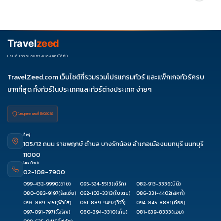
รายการได้
ควรดูจำนวนวัน ไฮไลต์ที่รวมจริง โรงแรม สายการบิน มื้ออาหาร และ
ช่วงราคา ไม่ควรเทียบจากราคาต่ำสุดเพียงอย่างเดียว
Travel
zeed
เริ่มต้นการเดินทางของคุณได้ที่นี่
TravelZeed.com เว็บไซต์ที่รวมรวมโปรแกรมทัวร์ และแพ็กเกจทัวร์ครบ
มากที่สุด ทั้งทัวร์ในประเทศและทัวร์ต่างประเทศ ง่ายๆ
ใบอนุญาต เลขที่ 11/08038
ที่อยู่
105/12 ถนน ราชพฤกษ์ ตำบล บางรักน้อย อำเภอเมืองนนทบุรี นนทบุรี
11000
โทรศัพท์
02-108-7900
099-432-9990
(อาย)
095-524-5513
(เติร์ก)
082-913-3336
(นินิ)
080-082-9197
(รัสเซีย)
062-103-3313
(ใบเตย)
086-331-4402
(ลัคกี้)
093-889-5151
(ฟ้าใส)
061-889-9492
(วิววี่)
094-845-8881
(ก้อย)
097-091-7971
(โจริญ)
080-394-3310
(เก็บ)
081-639-8333
(แอม)