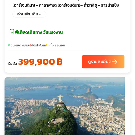
(อาร์เจนตินา) - คาลาฟาเต (อาร์เจนตินา)– ถ้ำวาลิชู - ธารน้ำแข็ง
เปอร์ริโตเมอร์ริโน - ล่องเรือชมธารน้ำแข็งเปอร์ริโตเมอร์ริโน่ - คา
อ่านเพิ่มเติม
ลาฟาเต - อิสตันบูล
event_available
พีเรียดเดินทาง วันแรงงาน
วันหยุดพิเศษ
โปรไฟไหม้
ที่เหลือน้อย
sunny
local_fire_department
confirmation_number
399,900 ฿
arrow_forward
ดูรายละเอียด
เริ่มต้น