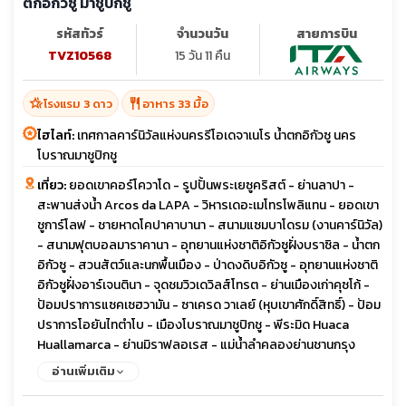
ตกอิกัวซู มาชูปิกชู
รหัสทัวร์
จำนวนวัน
สายการบิน
TVZ10568
15 วัน 11 คืน
hotel_class
restaurant
โรงแรม 3 ดาว
อาหาร 33 มื้อ
ไฮไลท์:
เทศกาลคาร์นิวัลแห่งนครรีโอเดจาเนโร น้ำตกอิกัวซู นคร
โบราณมาชูปิกชู
เที่ยว:
ยอดเขาคอร์โควาโด - รูปปั้นพระเยซูคริสต์ - ย่านลาปา -
สะพานส่งน้ำ Arcos da LAPA - วิหารเดอะเมโทรโพลิแทน - ยอดเขา
ชูการ์โลฟ - ชายหาดโคปาคาบานา - สนามแซมบาโดรม (งานคาร์นิวัล)
- สนามฟุตบอลมาราคานา - อุทยานแห่งชาติอิกัวซูฝั่งบราซิล - น้ำตก
อิกัวซู - สวนสัตว์และนกพื้นเมือง - ป่าดงดิบอิกัวซู - อุทยานแห่งชาติ
อิกัวซูฝั่งอาร์เจนตินา - จุดชมวิวเดวิลส์โทรต - ย่านเมืองเก่าคุซโก้ -
ป้อมปราการแซคเซฮวามัน - ซาเครด วาเลย์ (หุบเขาศักดิ์สิทธิ์) - ป้อม
ปราการโอยันไทตำโบ - เมืองโบราณมาชูปิกชู - พีระมิด Huaca
Huallamarca - ย่านมิราฟลอเรส - แม่น้ำลำคลองย่านชานกรุง
บัวโนสไอเรส - ร้านหนังสือ El Ateneo - หมู่บ้านแทงโก - ย่านโบกา
อ่านเพิ่มเติม
ดิสทริค - มหาวิหารใหญ่โรเซอแรตด้า - อุทยานป่าเลอโมด - ถนนอ
เวนิด้า เนิฟ เดอ ฮูลิโอ - ย่านพลาซ่า เดอ มาโย - ทำเนียบรัฐบาลคาซา