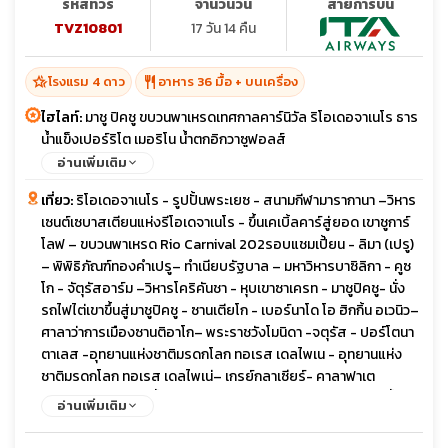
รหัสทัวร์
จำนวนวัน
สายการบิน
TVZ10801
17 วัน 14 คืน
hotel_class
restaurant
โรงแรม 4 ดาว
อาหาร 36 มื้อ + บนเครื่อง
ไฮไลท์:
มาชู ปิคชู ขบวนพาเหรดเทศกาลคาร์นิวัล ริโอเดอจาเนโร ธาร
น้ำแข็งเปอร์ริโต เมอริโน น้ำตกอิกวาซูฟอลส์
อ่านเพิ่มเติม
เที่ยว:
ริโอเดอจาเนโร - รูปปั้นพระเยซ - สนามกีฬามารากานา –วิหาร
เซนต์เซบาสเตียนแห่งรีโอเดจาเนโร - ขึ้นเคเบิ้ลคาร์สู่ยอด เขาชูการ์
โลฟ – ขบวนพาเหรด Rio Carnival 202รอบแชมเปี้ยน - ลิมา (เปรู)
– พิพิธิภัณฑ์ทองคำเปรู– ทำเนียบรัฐบาล – มหาวิหารบาซิลิกา - คูซ
โก - จัตุรัสอาร์ม –วิหารโคริคันชา - หุบเขาซาเครท - มาชูปิคชู- นั่ง
รถไฟไต่เขาขึ้นสู่มาชูปิคชู - ซานเตียโก - เบอร์นาโด โอ ฮิกกิ้น อเวนิว–
ศาลาว่าการเมืองซานติอาโก– พระราชวังโมนิดา -จตุรัส - ปอร์โตนา
ตาเลส -อุทยานแห่งชาติมรดกโลก ทอเรส เดลไพเน - อุทยานแห่ง
ชาติมรดกโลก ทอเรส เดลไพเน่– เกรย์กลาเซียร์- คาลาฟาเต
(อาร์เจนตินา) - ธารน้ำแข็งเปอร์ริโตเมอร์ริโน -ล่องเรือชมธารน้ำ
อ่านเพิ่มเติม
แข็งเปอร์ริโตเมอร์ริโน - คาลาฟาเต (อาร์เจนตินา) - บัวโนสไอเรส -
อีกวาซู - เขื่อนอิไตปู– น้ำตกอิกวาสซูฟอลส์ (ฝั่งบลาซิล) - นั่งเรือ