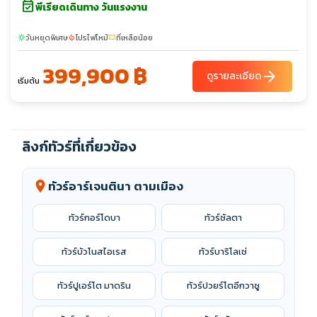
event_available
พีเรียดเดินทาง วันแรงงาน
วันหยุดพิเศษ
โปรไฟไหม้
ที่เหลือน้อย
sunny
local_fire_department
confirmation_number
399,900 ฿
arrow_forward
ดูรายละเอียด
เริ่มต้น
ลิงก์ทัวร์ที่เกี่ยวข้อง
ทัวร์อาร์เจนตินา ตามเมือง
location_on
ทัวร์กอร์โดบา
ทัวร์ซัลตา
ทัวร์บัวโนสไอเรส
ทัวร์บาริโลเช่
ทัวร์ปูเอร์โต มาดริน
ทัวร์ปวยร์โตอีกวาซู