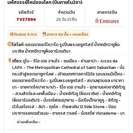
มหัศจรรย์ใหม่ของโลก (บินภายใน2ขา)
รหัสทัวร์
จำนวนวัน
สายการบิน
TVZ7894
25 วัน 21 คืน
hotel_class
restaurant
โรงแรม 5 ดาว
อาหาร 62 มื้อ + บนเครื่อง
ไฮไลท์:
ยอดเขาคอร์โควาโด รูปปั้นพระเยซูคริสต์ น้ำตกอีกวาซูฝั่ง
บราซิล น้ำตกอีกวาซูฝั่งอาร์เจนตินา
เที่ยว:
ดูไบ - ริโอ เดอ จาเนโร - ชมเมือง - ย่านลาปา - Arcos da
LAPA - The Metropolitan Cathedral of Saint Sebastian - นั่ง
กระเช้าสู่ยอดเขาซูกาโลฟ - เข้าชมเทศกาลคาร์นิวัล รอบแชมป์เปี้ยน -
ยอดเขาคอร์โควาโด - รูปปั้นพระเยซูคริสต์ - สนามฟุตบอล มาราคา
นา - ชายหาดโคปาคาบาน่า - ริโอ เดอ จาเนโร - อุทยานแห่งชาติอิกัวซู
- สวนสัตว์และนกพื้นเมือง - น้ำตกอิกัวซู (ฝั่งบราซิล) - น้ำตกอิกัวซู
(ฝั่งอาร์เจนตินา) - นั่งรถไฟชมอุทยาน - นั่งเรือเจ็ทมาคูคู - อิกัวซู -
บัวโนสไอเรส - ลิม่า - คุชโค - กำแพงหิน 12 Side Stone - ป้อม
ปราการแซคเซฮัวแมน - ซาเครส วาเลย์ - นั่งรถไฟ Vistadome - มา
ชูปิกชู นครที่หายสาบสูญ - นั่งรถไฟ Vistadome - ป้อมปราการโอ
อ่านเพิ่มเติม
ยันไทตำโบ - คุซโค - ลิมา - พีระมิด Huaca Huallamarca - ย่านมิรา
ฟลอเร - ซานติเอโก - เนินเขาซานตา ลูเชีย - ทำเนียบรัฐบาล - ย่าน