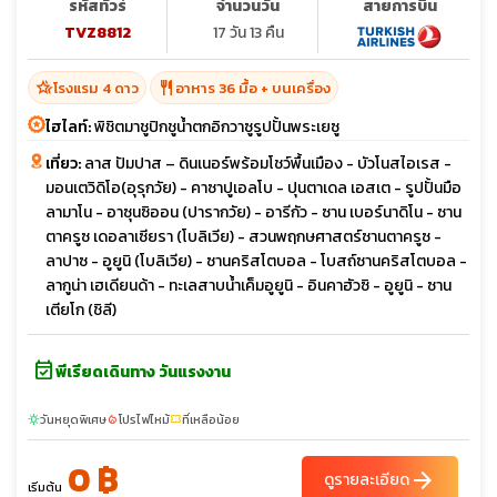
รหัสทัวร์
จำนวนวัน
สายการบิน
TVZ8812
17 วัน 13 คืน
hotel_class
restaurant
โรงแรม 4 ดาว
อาหาร 36 มื้อ + บนเครื่อง
ไฮไลท์:
พิชิตมาชูปิกชูน้ำตกอิกวาซูรูปปั้นพระเยซู
เที่ยว:
ลาส ปัมปาส – ดินเนอร์พร้อมโชว์พื้นเมือง - บัวโนสไอเรส -
มอนเตวิดิโอ(อุรุกวัย) - คาซาปูเอลโบ - ปุนตาเดล เอสเต - รูปปั้นมือ
ลามาโน - อาซุนซิออน (ปารากวัย) - อารีกัว - ซาน เบอร์นาดิโน - ซาน
ตาครูซ เดอลาเซียรา (โบลิเวีย) - สวนพฤกษศาสตร์ซานตาครูซ -
ลาปาซ - อูยูนิ (โบลิเวีย) - ซานคริสโตบอล - โบสถ์ซานคริสโตบอล -
ลากูน่า เฮเดียนด้า - ทะเลสาบน้ำเค็มอูยูนิ - อินคาฮัวซิ - อูยูนิ - ซาน
เตียโก (ชิลี)
event_available
พีเรียดเดินทาง วันแรงงาน
วันหยุดพิเศษ
โปรไฟไหม้
ที่เหลือน้อย
sunny
local_fire_department
confirmation_number
0 ฿
arrow_forward
ดูรายละเอียด
เริ่มต้น