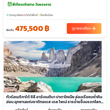
event_available
ซาฟารี Macuco ชมน้ำตก - น้ำตกอิกวาซู(ฝั่งอาร์เจนตินา) – ชม
พีเรียดเดินทาง วันแรงงาน
ช่องแคบคอปีศาจ- บัวโนสไอเรส - คาซา โรซาดา –จัตุรัสมาโย–
อาสนวิหารบัวโนสไอเรส
วันหยุดพิเศษ
โปรไฟไหม้
ที่เหลือน้อย
sunny
local_fire_department
confirmation_number
475,500 ฿
arrow_forward
ดูรายละเอียด
เริ่มต้น
ทัวร์อเมริกาใต้ ชิลี อาร์เจนตินา ปาตาโกเนีย ล่องเรือชมถ้ำหิน
อ่อน อุทยานแห่งชาติทอเรส เดล ไพเน่ ธารน้ำแข็งมรดกโลก
เปอร์ริโตโมเรโน ซาลินาส กรานเดส