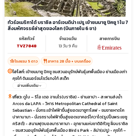
ทัวร์อเมริกาใต้ บราซิล อาร์เจนติน่า เปรู เข้าชมมาชู ปิคชู 1 ใน 7
สิ่งมหัศจรรย์ล่าสุดของโลก (บินภายใน 6 ขา)
รหัสทัวร์
จำนวนวัน
สายการบิน
TVZ7848
13 วัน 9 คืน
hotel_class
restaurant
โรงแรม 5 ดาว
อาหาร 28 มื้อ + บนเครื่อง
ไฮไลท์:
เข้าชมมาชู ปิคชู ชมสวนอนุรักษ์พันธุ์นกพื้นเมือง ย่านเมืองเก่า
คุซโก้ ดินเนอร์ชมโชว์แทงโก้ สเต็ก
อ่านเพิ่มเติม
เที่ยว:
ดูไบ – ริโอ เดอ จาเนโร(บราซิล) - ย่านลาปา - สะพานส่งน้ำ
Arcos da LAPA - วิหาร Metropolitan Cathedral of Saint
Sebastian - นั่งกระเช้าไฟฟ้าขึ้นสู่ยอดเขาซูกาโลฟ - ชมชายหาดโค
ปาคาบานา - นั่งรถรางไฟฟ้าขึ้นสู่ยอดเขาคอร์โควาโด(รูปปั้นพระเยซู
คริสต์) - สนามฟุตบอลมาราคานา - อุทยานแห่งชาติอิกัวซู ฝั่งบราซิล
- ชมสวนอนุรักษ์พันธุ์นกพื้นเมือง Bird s Park - ลิม่า(เปรู) - คุซโก้ –