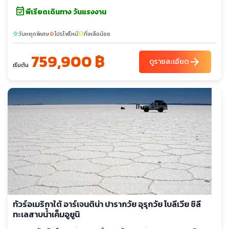
event_available
เบลลาวิสตา - เกาะอีสเตอร์ - ชมโมอาย - เหมืองหินราโนราราคู -
พีเรียดเดินทาง วันแรงงาน
อุทยานแห่งชาติราปานุย - เหมืองหิน ราโน ราราคู - ปากปล่องภูเขาไฟ
- โมอาย อาฮูตองการิกิ - ปูนาเปา - ภูเขาไฟราโนเกา - หมู่บ้านโอรอง
วันหยุดพิเศษ
โปรไฟไหม้
ที่เหลือน้อย
sunny
local_fire_department
confirmation_number
โก - ซานติเอโก - ปูนตาอาเรนัส - ป้อมบูลเนส - ช่องแคบแมคเจน
759,900 ฿
แลน - ล่องเรือช่องแคบมาเจลลัน - เกาะมักดาเลนา - เกาะมาร์ตา -
arrow_forward
ดูรายละเอียด
เริ่มต้น
เก็บภาพนกเพนกวินและสิงโตทะเล - ปูนตา นาตาเรส - ชมเมืองปูนตา
นาตาเรส - ชมฟยอร์ด - อุทยานแห่งชาติตอเรส์ เดล เพเน - ยอดเขา
Cuernos del Paine - ทะเลสาบเพโฮ - ธารน้ำแข็งเกรย์ - ข้าม
พรมแดนสู่ เอล คาลาฟาเต้ - ชมพิพิธภัณฑ์น้ำแข็ง - ไอซ์บาร์ -
อุทยานแห่งชาติ ลอส กลาซิอาเรส - ล่องเรือชมธารน้ำแข็งอัปซาลา -
ทะเลสาบอาร์เจนติน่า - จุดชมวิว The Balcony - ธารน้ำแข็ง เปริโต
มอเรโน - บัวโนส ไอเรส - ชมกรุงบัวโนสไอเรส - ถนนอเวนิด้า เนิฟ
เดอ ฮูลิโอ้ - ทำเนียบรัฐบาล - โชว์เต้นแทงโก้ - วิหารเมโทรโพลิตัน -
อุทยานป่า Palermo - ร้านหนังสือ EI Ateneo - ล่องเรือชมคลอง
เดลต้า
ทัวร์อเมริกาใต้ อาร์เจนติน่า ปารากวัย อุรุกวัย โบลีเวีย ชิลี
ทะเลสาบน้ำเค็มอูยูนิ