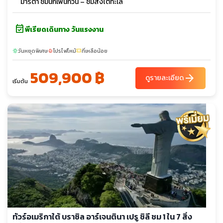
มาร์ตา ชมนกเพนกวิน – ชมสิงโตทะเล
event_available
พีเรียดเดินทาง วันแรงงาน
วันหยุดพิเศษ
โปรไฟไหม้
ที่เหลือน้อย
sunny
local_fire_department
confirmation_number
509,900 ฿
arrow_forward
ดูรายละเอียด
เริ่มต้น
ทัวร์อเมริกาใต้ บราซิล อาร์เจนตินา เปรู ชิลี ชม 1 ใน 7 สิ่ง