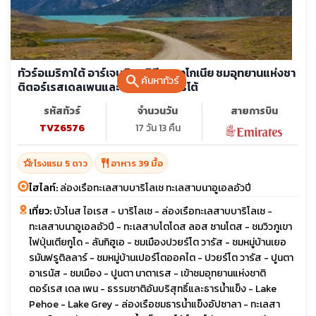
ทัวร์อเมริกาใต้ อาร์เจนตินา ชิลี ปาตาโกเนีย ชมอุทยานแห่งชา
search
ค้นหาทัวร์
ติตอร์เรสเดลเพนและธารน้ำแข็งเปริโต้
รหัสทัวร์
จำนวนวัน
สายการบิน
TVZ6576
17 วัน 13 คืน
hotel_class
restaurant
โรงแรม 5 ดาว
อาหาร 39 มื้อ
ไฮไลท์:
ล่องเรือทะเลสาบบาริโลเช ทะเลสาบนาอูเอลอัวปี
เที่ยว:
บัวโนส ไอเรส - บาริโลเช - ล่องเรือทะเลสาบบาริโลเช -
ทะเลสาบนาอูเอลอัวปี - ทะเลสาบโตโดส ลอส ซานโตส - ชมวิวภูเขา
ไฟปุ่นเตียกูโด - ลันกิฮูเอ - ชมเมืองปวยร์โต วารัส - ชมหมู่บ้านเยอ
รมันฟรูติลลาร์ - ชมหมู่บ้านเปอร์โตออคไต - ปวยร์โต วารัส - ปูนตา
อาเรนัส - ชมเมือง - ปูนตา นาตาเรส - เข้าชมอุทยานแห่งชาติ
ตอร์เรส เดล เพน - ธรรมชาติอันบริสุทธิ์และธารน้ำแข็ง - Lake
Pehoe - Lake Grey - ล่องเรือชมธารน้ำแข็งอัปซาลา - ทะเลสา