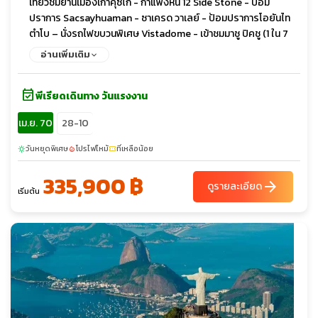
เที่ยวชมย่านเมืองเก่าคุซโก้ - กำแพงหิน 12 Side Stone - ป้อม
ปราการ Sacsayhuaman - ซาเครด วาเลย์ - ป้อมปราการโอยันไท
ตำโบ – นั่งรถไฟขบวนพิเศษ Vistadome - เข้าชมมาชู ปิคชู (1 ใน 7
สิ่งมหัศจรรย์ล่าสุดของโลก) – ลิม่า - บัวโนส ไอเรส – ดินเนอร์
อ่านเพิ่มเติม
พร้อมชมโชว์แทงโก้ - ล่องเรือชมคลอง(เดลต้า) - หมู่บ้านแทงโก -
ย่านโบกา ดิสทริค - ถนนอเวนิด้า เนิฟ เดอ ฮูลิโอ้ - ทำเนียบรัฐบาลตึก
event_available
รัฐสภา
พีเรียดเดินทาง วันแรงงาน
เม.ย. 70
28-10
วันหยุดพิเศษ
โปรไฟไหม้
ที่เหลือน้อย
sunny
local_fire_department
confirmation_number
335,900 ฿
arrow_forward
ดูรายละเอียด
เริ่มต้น