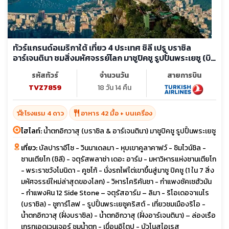
ทัวร์แกรนด์อเมริกาใต้ เที่ยว 4 ประเทศ ชิลี เปรู บราซิล
อาร์เจนตินา ชมสิ่งมหัศจรรย์โลก มาชูปิคชู รูปปั้นพระเยซู (บิน
ภายใน7ขา)
รหัสทัวร์
จำนวนวัน
สายการบิน
TVZ7859
18 วัน 14 คืน
hotel_class
restaurant
โรงแรม 4 ดาว
อาหาร 42 มื้อ + บนเครื่อง
ไฮไลท์:
น้ำตกอิกวาสุ (บราซิล & อาร์เจนตินา) มาชูปิคชู รูปปั้นพระเยซู
เที่ยว:
บัลปาราอีโซ - วินนาเดลมา - หุบเขาคูลาคาฟว์ - ชิมไวน์ชิล -
ซานเตียโก (ชิลี) - จตุรัสพลาซ่า เดอะ อาร์ม - มหาวิหารแห่งซานเตียโก
- พระราชวังโมนิดา - คูซโก้ - นั่งรถไฟไต่เขาขึ้นสู่มาชู ปิคชู (1 ใน 7 สิ่ง
มหัศจรรย์ใหม่ล่าสุดของโลก) - วิหารโคริคันชา - กำแพงซัคเซฮัวมัน
- กำแพงหิน 12 Side Stone – จตุรัสอาร์ม – ลิมา - ริโอเดอจาเนโร
(บราซิล) - ชูการ์โลฟ - รูปปั้นพระเยซูคริสต์ - เที่ยวชมเมืองริโอ -
น้ำตกอิกวาสุ (ฝั่งบราซิล) - น้ำตกอิกวาสุ (ฝั่งอาร์เจนตินา) – ล่องเรือ
เกรทเอดเวนเจอร์ ชมน้ำตก - เขื่อนอิไตปู - บัวโนสไอเรส