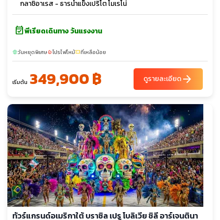
กลาซิอาเรส - ธารน้ำแข็งเปริโต โมเรโน่
event_available
พีเรียดเดินทาง วันแรงงาน
วันหยุดพิเศษ
โปรไฟไหม้
ที่เหลือน้อย
sunny
local_fire_department
confirmation_number
349,900 ฿
arrow_forward
ดูรายละเอียด
เริ่มต้น
ทัวร์แกรนด์อเมริกาใต้ บราซิล เปรู โบลิเวีย ชิลี อาร์เจนตินา