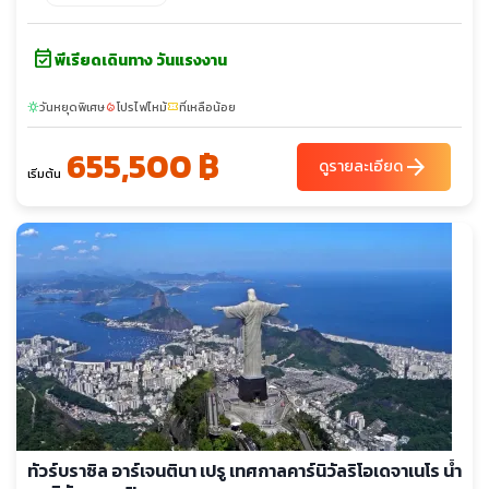
หมู่บ้านโอรองโก - อุทยานแห่งชาติทอเรส เดล ไพเน่ - ธารน้ำแข็งเก
รย์ - ธารน้ำแข็งเปอร์ริโตเมอร์ริโน - พิพิธภัณฑ์กลาเซียเรียม - เขื่อน
event_available
อิไตปู - น้ำตกอิกวาซูฟอลส์ - ช่องแคบคอปีศาจ - คาซา โรซาดา -
พีเรียดเดินทาง วันแรงงาน
อาสนวิหารบัวโนสไอเรส - สุสานของเอวา เปรอน - ย่านคาร์เมนนิโต้
วันหยุดพิเศษ
โปรไฟไหม้
ที่เหลือน้อย
sunny
local_fire_department
confirmation_number
655,500 ฿
arrow_forward
ดูรายละเอียด
เริ่มต้น
ทัวร์บราซิล อาร์เจนตินา เปรู เทศกาลคาร์นิวัลริโอเดจาเนโร น้ำ