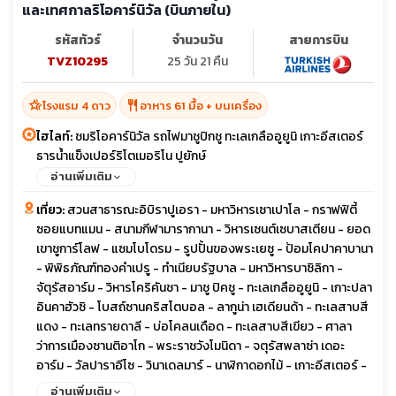
และเทศกาลริโอคาร์นิวัล (บินภายใน)
รหัสทัวร์
จำนวนวัน
สายการบิน
TVZ10295
25 วัน 21 คืน
hotel_class
restaurant
โรงแรม 4 ดาว
อาหาร 61 มื้อ + บนเครื่อง
ไฮไลท์:
ชมริโอคาร์นิวัล รถไฟมาชูปิกชู ทะเลเกลืออูยูนิ เกาะอีสเตอร์
ธารน้ำแข็งเปอร์ริโตเมอริโน ปูยักษ์
อ่านเพิ่มเติม
เที่ยว:
สวนสาธารณะอิบิราปูเอรา - มหาวิหารเซาเปาโล - กราฟฟิตี้
ซอยแบทแมน - สนามกีฬามารากานา - วิหารเซนต์เซบาสเตียน - ยอด
เขาชูการ์โลฟ - แซมโบโดรม - รูปปั้นของพระเยซู - ป้อมโคปาคาบานา
- พิพิธภัณฑ์ทองคำเปรู - ทำเนียบรัฐบาล - มหาวิหารบาซิลิกา -
จัตุรัสอาร์ม - วิหารโคริคันชา - มาชู ปิคชู - ทะเลเกลืออูยูนิ - เกาะปลา
อินคาฮัวซิ - โบสถ์ซานคริสโตบอล - ลากูน่า เฮเดียนด้า - ทะเลสาบสี
แดง - ทะเลทรายดาลี - บ่อโคลนเดือด - ทะเลสาบสีเขียว - ศาลา
ว่าการเมืองซานติอาโก - พระราชวังโมนิดา - จตุรัสพลาซ่า เดอะ
อาร์ม - วัลปาราอีโซ - วินาเดลมาร์ - นาฬิกาดอกไม้ - เกาะอีสเตอร์ -
อาฮู อากิวี โมอาย - ราโน ราราคู - อาฮูตองการิกิ - ภูเขาไฟราโนเกา -
อ่านเพิ่มเติม