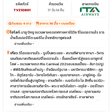
อิกวาซูฟอลส์
รหัสทัวร์
จำนวนวัน
สายการบิน
TVZ10801
17 วัน 14 คืน
hotel_class
restaurant
โรงแรม 4 ดาว
อาหาร 36 มื้อ + บนเครื่อง
ไฮไลท์:
มาชู ปิคชู ขบวนพาเหรดเทศกาลคาร์นิวัล ริโอเดอจาเนโร ธาร
น้ำแข็งเปอร์ริโต เมอริโน น้ำตกอิกวาซูฟอลส์
อ่านเพิ่มเติม
เที่ยว:
ริโอเดอจาเนโร - รูปปั้นพระเยซ - สนามกีฬามารากานา –วิหาร
เซนต์เซบาสเตียนแห่งรีโอเดจาเนโร - ขึ้นเคเบิ้ลคาร์สู่ยอด เขาชูการ์
โลฟ – ขบวนพาเหรด Rio Carnival 202รอบแชมเปี้ยน - ลิมา (เปรู)
– พิพิธิภัณฑ์ทองคำเปรู– ทำเนียบรัฐบาล – มหาวิหารบาซิลิกา - คูซ
โก - จัตุรัสอาร์ม –วิหารโคริคันชา - หุบเขาซาเครท - มาชูปิคชู- นั่ง
รถไฟไต่เขาขึ้นสู่มาชูปิคชู - ซานเตียโก - เบอร์นาโด โอ ฮิกกิ้น อเวนิว–
ศาลาว่าการเมืองซานติอาโก– พระราชวังโมนิดา -จตุรัส - ปอร์โตนา
ตาเลส -อุทยานแห่งชาติมรดกโลก ทอเรส เดลไพเน - อุทยานแห่ง
ชาติมรดกโลก ทอเรส เดลไพเน่– เกรย์กลาเซียร์- คาลาฟาเต
(อาร์เจนตินา) - ธารน้ำแข็งเปอร์ริโตเมอร์ริโน -ล่องเรือชมธารน้ำ
อ่านเพิ่มเติม
แข็งเปอร์ริโตเมอร์ริโน - คาลาฟาเต (อาร์เจนตินา) - บัวโนสไอเรส -