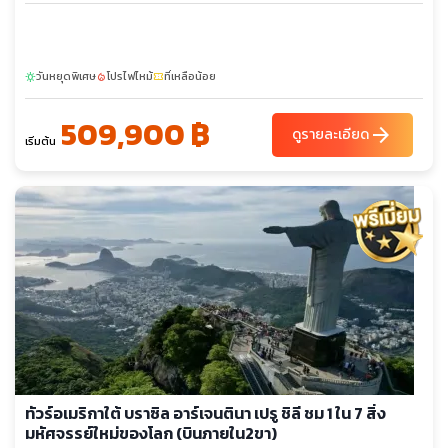
วันหยุดพิเศษ
โปรไฟไหม้
ที่เหลือน้อย
sunny
local_fire_department
confirmation_number
509,900 ฿
arrow_forward
ดูรายละเอียด
เริ่มต้น
ทัวร์อเมริกาใต้ บราซิล อาร์เจนตินา เปรู ชิลี ชม 1 ใน 7 สิ่ง
มหัศจรรย์ใหม่ของโลก (บินภายใน2ขา)