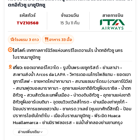
ตกอิกัวซู มาชูปิกชู
รหัสทัวร์
จำนวนวัน
สายการบิน
TVZ10568
15 วัน 11 คืน
hotel_class
restaurant
โรงแรม 3 ดาว
อาหาร 33 มื้อ
ไฮไลท์:
เทศกาลคาร์นิวัลแห่งนครรีโอเดจาเนโร น้ำตกอิกัวซู นคร
โบราณมาชูปิกชู
เที่ยว:
ยอดเขาคอร์โควาโด - รูปปั้นพระเยซูคริสต์ - ย่านลาปา -
สะพานส่งน้ำ Arcos da LAPA - วิหารเดอะเมโทรโพลิแทน - ยอดเขา
ชูการ์โลฟ - ชายหาดโคปาคาบานา - สนามแซมบาโดรม (งานคาร์นิวัล)
- สนามฟุตบอลมาราคานา - อุทยานแห่งชาติอิกัวซูฝั่งบราซิล - น้ำตก
อิกัวซู - สวนสัตว์และนกพื้นเมือง - ป่าดงดิบอิกัวซู - อุทยานแห่งชาติ
อิกัวซูฝั่งอาร์เจนตินา - จุดชมวิวเดวิลส์โทรต - ย่านเมืองเก่าคุซโก้ -
ป้อมปราการแซคเซฮวามัน - ซาเครด วาเลย์ (หุบเขาศักดิ์สิทธิ์) - ป้อม
ปราการโอยันไทตำโบ - เมืองโบราณมาชูปิกชู - พีระมิด Huaca
Huallamarca - ย่านมิราฟลอเรส - แม่น้ำลำคลองย่านชานกรุง
บัวโนสไอเรส - ร้านหนังสือ El Ateneo - หมู่บ้านแทงโก - ย่านโบกา
อ่านเพิ่มเติม
ดิสทริค - มหาวิหารใหญ่โรเซอแรตด้า - อุทยานป่าเลอโมด - ถนนอ