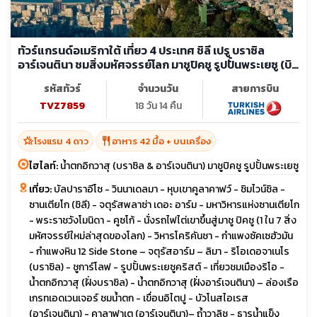
ทัวร์แกรนด์อเมริกาใต้ เที่ยว 4 ประเทศ ชิลี เปรู บราซิล
อาร์เจนตินา ชมสิ่งมหัศจรรย์โลก มาชูปิคชู รูปปั้นพระเยซู (บิน
ภายใน7ขา)
รหัสทัวร์
จำนวนวัน
สายการบิน
TVZ7859
18 วัน 14 คืน
hotel_class
restaurant
โรงแรม 4 ดาว
อาหาร 42 มื้อ + บนเครื่อง
ไฮไลท์:
น้ำตกอิกวาสุ (บราซิล & อาร์เจนตินา) มาชูปิคชู รูปปั้นพระเยซู
เที่ยว:
บัลปาราอีโซ - วินนาเดลมา - หุบเขาคูลาคาฟว์ - ชิมไวน์ชิล -
ซานเตียโก (ชิลี) - จตุรัสพลาซ่า เดอะ อาร์ม - มหาวิหารแห่งซานเตียโก
- พระราชวังโมนิดา - คูซโก้ - นั่งรถไฟไต่เขาขึ้นสู่มาชู ปิคชู (1 ใน 7 สิ่ง
มหัศจรรย์ใหม่ล่าสุดของโลก) - วิหารโคริคันชา - กำแพงซัคเซฮัวมัน
- กำแพงหิน 12 Side Stone – จตุรัสอาร์ม – ลิมา - ริโอเดอจาเนโร
(บราซิล) - ชูการ์โลฟ - รูปปั้นพระเยซูคริสต์ - เที่ยวชมเมืองริโอ -
น้ำตกอิกวาสุ (ฝั่งบราซิล) - น้ำตกอิกวาสุ (ฝั่งอาร์เจนตินา) – ล่องเรือ
เกรทเอดเวนเจอร์ ชมน้ำตก - เขื่อนอิไตปู - บัวโนสไอเรส
(อาร์เจนตินา) - คาลาฟาเต (อาร์เจนตินา)– ถ้ำวาลิชู - ธารน้ำแข็ง