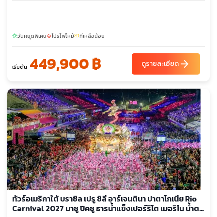
เวนิด้า เนิฟ เดอ ฮูลิโอ - ย่านพลาซ่า เดอ มาโย - ทำเนียบรัฐบาลคาซา
โรชาดา - โรงอุปรากรเดอาโตร โกลอน
วันหยุดพิเศษ
โปรไฟไหม้
ที่เหลือน้อย
sunny
local_fire_department
confirmation_number
449,900 ฿
arrow_forward
ดูรายละเอียด
เริ่มต้น
ทัวร์อเมริกาใต้ บราซิล เปรู ชิลี อาร์เจนตินา ปาตาโกเนีย Rio
Carnival 2027 มาชู ปิคชู ธารน้ำแข็งเปอร์ริโต เมอริโน น้ำตก