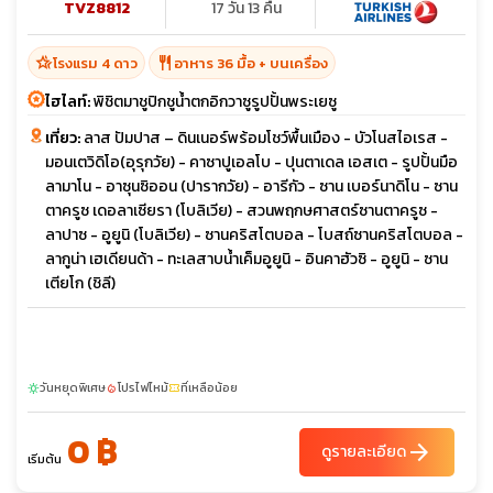
TVZ8812
17 วัน 13 คืน
hotel_class
restaurant
โรงแรม 4 ดาว
อาหาร 36 มื้อ + บนเครื่อง
ไฮไลท์:
พิชิตมาชูปิกชูน้ำตกอิกวาซูรูปปั้นพระเยซู
เที่ยว:
ลาส ปัมปาส – ดินเนอร์พร้อมโชว์พื้นเมือง - บัวโนสไอเรส -
มอนเตวิดิโอ(อุรุกวัย) - คาซาปูเอลโบ - ปุนตาเดล เอสเต - รูปปั้นมือ
ลามาโน - อาซุนซิออน (ปารากวัย) - อารีกัว - ซาน เบอร์นาดิโน - ซาน
ตาครูซ เดอลาเซียรา (โบลิเวีย) - สวนพฤกษศาสตร์ซานตาครูซ -
ลาปาซ - อูยูนิ (โบลิเวีย) - ซานคริสโตบอล - โบสถ์ซานคริสโตบอล -
ลากูน่า เฮเดียนด้า - ทะเลสาบน้ำเค็มอูยูนิ - อินคาฮัวซิ - อูยูนิ - ซาน
เตียโก (ชิลี)
วันหยุดพิเศษ
โปรไฟไหม้
ที่เหลือน้อย
sunny
local_fire_department
confirmation_number
0 ฿
arrow_forward
ดูรายละเอียด
เริ่มต้น