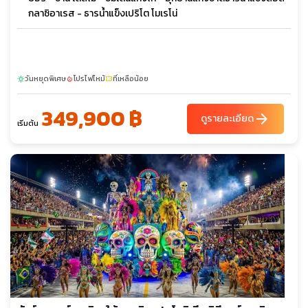
กลาซิอาเรส - ธารน้ำแข็งเปริโต โมเรโน่
วันหยุดพิเศษ
โปรไฟไหม้
ที่เหลือน้อย
sunny
local_fire_department
confirmation_number
349,900 ฿
arrow_forward
ดูรายละเอียด
เริ่มต้น