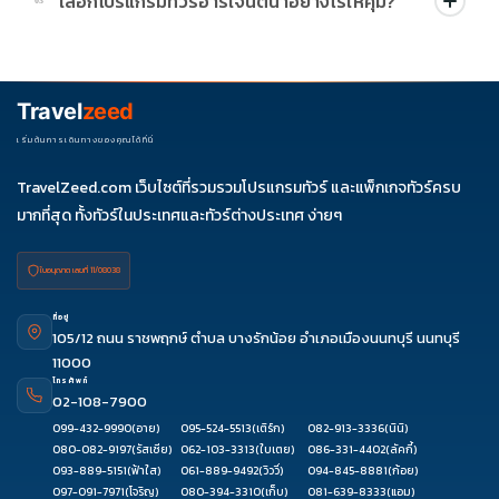
เลือกโปรแกรมทัวร์อาร์เจนตินาอย่างไรให้คุ้ม?
03
บริษัทกำหนด สามารถดูสัญลักษณ์โปรโมชั่นในรายการทัวร์แต่ละ
รายการได้
ควรดูจำนวนวัน ไฮไลต์ที่รวมจริง โรงแรม สายการบิน มื้ออาหาร และ
ช่วงราคา ไม่ควรเทียบจากราคาต่ำสุดเพียงอย่างเดียว
Travel
zeed
เริ่มต้นการเดินทางของคุณได้ที่นี่
TravelZeed.com เว็บไซต์ที่รวมรวมโปรแกรมทัวร์ และแพ็กเกจทัวร์ครบ
มากที่สุด ทั้งทัวร์ในประเทศและทัวร์ต่างประเทศ ง่ายๆ
ใบอนุญาต เลขที่ 11/08038
ที่อยู่
105/12 ถนน ราชพฤกษ์ ตำบล บางรักน้อย อำเภอเมืองนนทบุรี นนทบุรี
11000
โทรศัพท์
02-108-7900
099-432-9990
(อาย)
095-524-5513
(เติร์ก)
082-913-3336
(นินิ)
080-082-9197
(รัสเซีย)
062-103-3313
(ใบเตย)
086-331-4402
(ลัคกี้)
093-889-5151
(ฟ้าใส)
061-889-9492
(วิววี่)
094-845-8881
(ก้อย)
097-091-7971
(โจริญ)
080-394-3310
(เก็บ)
081-639-8333
(แอม)