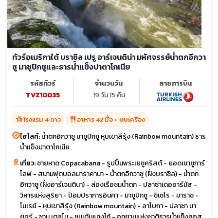
ทัวร์อเมริกาใต้ บราซิล เปรู อาร์เจนติน่า มหัศจรรย์น้ำตกอีกวา
ซู มาชูปิกชูและธารน้ำแข็งปาตาโกเนีย
รหัสทัวร์
จำนวนวัน
สายการบิน
TVZ10035
19 วัน 15 คืน
hotel_class
restaurant
โรงแรม 4 ดาว
อาหาร 42 มื้อ + บนเครื่อง
ไฮไลท์:
น้ำตกอิกวาซู มาชูปิกชู หุบเขาสีรุ้ง (Rainbow mountain) ธาร
น้ำแข็งปาตาโกเนีย
เที่ยว:
ชายหาด Copacabana - รูปปั้นพระเยซูคริสต์ - ยอดเขาซูการ์
โลฟ - สนามฟุตบอลมาราคานา - น้ำตกอิกวาซู (ฝั่งบราซิล) - น้ำตก
อิกวาซู (ฝั่งอาร์เจนตินา) - ล่องเรือชมน้ำตก - ปลาซ่าเดออาร์มัส -
วิหารแห่งสุริยา - ป้อมปราการอินคา - มาชูปิกชู - ชิเซโร - มาราช -
โมเรย์ - หุบเขาสีรุ้ง (Rainbow mountain) - ลาโบกา - ปลาซา มา
ยอร์ - ซาน เตลโม - ชมเต้นแทงโก้ - อุทยานแห่งชาติธารน้ำแข็งลอส