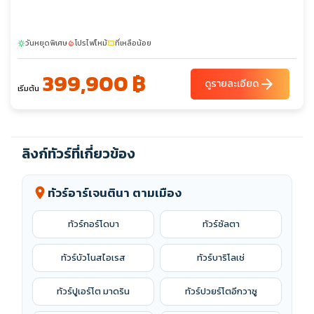
วันหยุดพิเศษ
โปรไฟไหม้
ที่เหลือน้อย
sunny
local_fire_department
confirmation_number
399,900 ฿
arrow_forward
ดูรายละเอียด
เริ่มต้น
ลิงก์ทัวร์ที่เกี่ยวข้อง
ทัวร์อาร์เจนตินา ตามเมือง
location_on
ทัวร์กอร์โดบา
ทัวร์ซัลตา
ทัวร์บัวโนสไอเรส
ทัวร์บาริโลเช่
ทัวร์ปูเอร์โต มาดริน
ทัวร์ปวยร์โตอีกวาซู