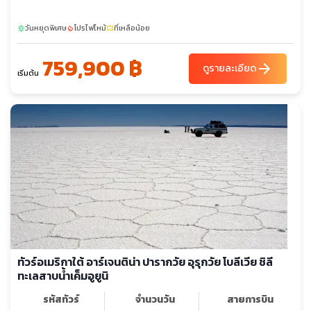
อุทยานแห่งชาติราปานุย - เหมืองหิน ราโน ราราคู - ปากปล่องภูเขาไฟ
วันหยุดพิเศษ
โปรไฟไหม้
ที่เหลือน้อย
- โมอาย อาฮูตองการิกิ - ปูนาเปา - ภูเขาไฟราโนเกา - หมู่บ้านโอรอง
sunny
local_fire_department
confirmation_number
โก - ซานติเอโก - ปูนตาอาเรนัส - ป้อมบูลเนส - ช่องแคบแมคเจน
759,900 ฿
แลน - ล่องเรือช่องแคบมาเจลลัน - เกาะมักดาเลนา - เกาะมาร์ตา -
arrow_forward
ดูรายละเอียด
เริ่มต้น
เก็บภาพนกเพนกวินและสิงโตทะเล - ปูนตา นาตาเรส - ชมเมืองปูนตา
นาตาเรส - ชมฟยอร์ด - อุทยานแห่งชาติตอเรส์ เดล เพเน - ยอดเขา
Cuernos del Paine - ทะเลสาบเพโฮ - ธารน้ำแข็งเกรย์ - ข้าม
พรมแดนสู่ เอล คาลาฟาเต้ - ชมพิพิธภัณฑ์น้ำแข็ง - ไอซ์บาร์ -
อุทยานแห่งชาติ ลอส กลาซิอาเรส - ล่องเรือชมธารน้ำแข็งอัปซาลา -
ทะเลสาบอาร์เจนติน่า - จุดชมวิว The Balcony - ธารน้ำแข็ง เปริโต
มอเรโน - บัวโนส ไอเรส - ชมกรุงบัวโนสไอเรส - ถนนอเวนิด้า เนิฟ
เดอ ฮูลิโอ้ - ทำเนียบรัฐบาล - โชว์เต้นแทงโก้ - วิหารเมโทรโพลิตัน -
อุทยานป่า Palermo - ร้านหนังสือ EI Ateneo - ล่องเรือชมคลอง
เดลต้า
ทัวร์อเมริกาใต้ อาร์เจนติน่า ปารากวัย อุรุกวัย โบลีเวีย ชิลี
ทะเลสาบน้ำเค็มอูยูนิ
รหัสทัวร์
จำนวนวัน
สายการบิน