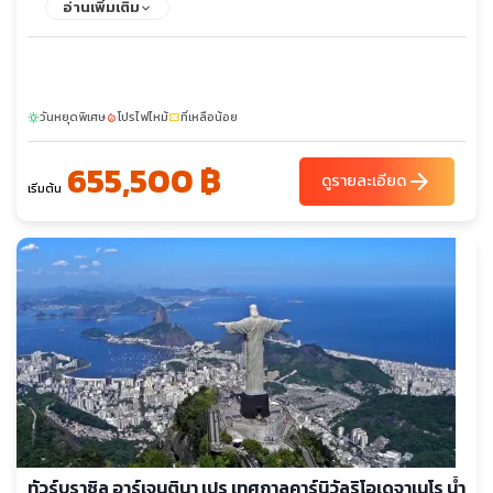
อ่านเพิ่มเติม
หมู่บ้านโอรองโก - อุทยานแห่งชาติทอเรส เดล ไพเน่ - ธารน้ำแข็งเก
รย์ - ธารน้ำแข็งเปอร์ริโตเมอร์ริโน - พิพิธภัณฑ์กลาเซียเรียม - เขื่อน
อิไตปู - น้ำตกอิกวาซูฟอลส์ - ช่องแคบคอปีศาจ - คาซา โรซาดา -
อาสนวิหารบัวโนสไอเรส - สุสานของเอวา เปรอน - ย่านคาร์เมนนิโต้
วันหยุดพิเศษ
โปรไฟไหม้
ที่เหลือน้อย
sunny
local_fire_department
confirmation_number
655,500 ฿
arrow_forward
ดูรายละเอียด
เริ่มต้น
ทัวร์บราซิล อาร์เจนตินา เปรู เทศกาลคาร์นิวัลริโอเดจาเนโร น้ำ