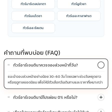
ทัวร์มาร์เดลปลาตา
ทัวร์อูชัวยา
ทัวร์เมนโดซา
ทัวร์เอล คาลาฟาเต
ทัวร์เอล ชัลเตน
คำถามที่พบบ่อย (FAQ)
ทัวร์อาร์เจนตินาควรจองล่วงหน้ากี่วัน?
01
แนะนำจองล่วงหน้าอย่างน้อย 30-60 วัน โดยเฉพาะช่วงวันหยุดยาว
หรือฤดูกาลยอดนิยม เพื่อให้มีตัวเลือกวันเดินทางและราคาที่เหมาะกว่า
ทัวร์อาร์เจนตินามีโปรผ่อน 0% หรือไม่?
02
บางโปรแกรมมีโปรผ่อน 0% หรือโปรโมชั่นบัตรเครดิตตามเงื่อนไขที่