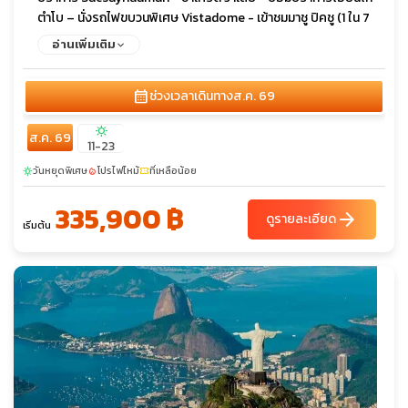
ตำโบ – นั่งรถไฟขบวนพิเศษ Vistadome - เข้าชมมาชู ปิคชู (1 ใน 7
สิ่งมหัศจรรย์ล่าสุดของโลก) – ลิม่า - บัวโนส ไอเรส – ดินเนอร์
อ่านเพิ่มเติม
พร้อมชมโชว์แทงโก้ - ล่องเรือชมคลอง(เดลต้า) - หมู่บ้านแทงโก -
ย่านโบกา ดิสทริค - ถนนอเวนิด้า เนิฟ เดอ ฮูลิโอ้ - ทำเนียบรัฐบาลตึก
calendar_month
ช่วงเวลาเดินทาง
ส.ค. 69
รัฐสภา
sunny
ส.ค. 69
11-23
วันหยุดพิเศษ
โปรไฟไหม้
ที่เหลือน้อย
sunny
local_fire_department
confirmation_number
335,900 ฿
arrow_forward
ดูรายละเอียด
เริ่มต้น