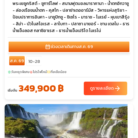
พระเยซูคริสต์ - ซูการ์โลฟ - สนามฟุตบอลมาราคานา - น้ำตกอิกวาซู
- ล่องเรือชมน้ำตก - คุสโก - ปลาซ่าเดออาร์มัส - วิหารแห่งสุริยา -
ป้อมปราการอินคา - มาชูปิกชู - ชิเซโร - มาราช - โมเรย์ - หุบเขาสีรุ้ง
- ลิม่า - บัวโนสไอเรส - ลาโบกา - ปลาซา มายอร์ - ซาน เตลโม - ธาร
น้ำแข็งลอส กลาซิอาเรส - ธารน้ำแข็งเปริโต โมเรโน่
calendar_month
ช่วงเวลาเดินทาง
ส.ค. 69
ส.ค. 69
10-28
วันหยุดพิเศษ
โปรไฟไหม้
ที่เหลือน้อย
sunny
local_fire_department
confirmation_number
349,900 ฿
arrow_forward
ดูรายละเอียด
เริ่มต้น