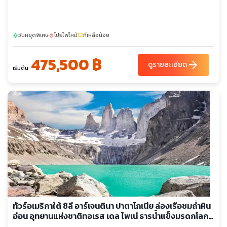
อีกวาซู - เขื่อนอิไตปู– น้ำตกอิกวาสซูฟอลส์ (ฝั่งบลาซิล) - นั่งเรือ
ซาฟารี Macuco ชมน้ำตก - น้ำตกอิกวาซู(ฝั่งอาร์เจนตินา) – ชม
ช่องแคบคอปีศาจ- บัวโนสไอเรส - คาซา โรซาดา –จัตุรัสมาโย–
วันหยุดพิเศษ
โปรไฟไหม้
ที่เหลือน้อย
อาสนวิหารบัวโนสไอเรส
sunny
local_fire_department
confirmation_number
475,500 ฿
arrow_forward
ดูรายละเอียด
เริ่มต้น
ทัวร์อเมริกาใต้ ชิลี อาร์เจนตินา ปาตาโกเนีย ล่องเรือชมถ้ำหิน
อ่อน อุทยานแห่งชาติทอเรส เดล ไพเน่ ธารน้ำแข็งมรดกโลก
เปอร์ริโตโมเรโน ซาลินาส กรานเดส