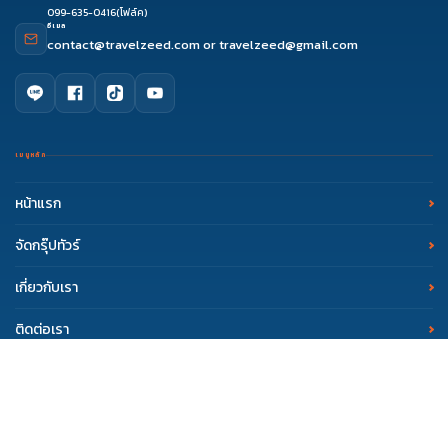
099-635-0416
(โฟล์ค)
อีเมล
contact@travelzeed.com
or
travelzeed@gmail.com
เมนูหลัก
หน้าแรก
จัดกรุ๊ปทัวร์
เกี่ยวกับเรา
ดูรีวิว
จองผ่านแชท
จองผ่านไลน์
ติดต่อเซล
ติดต่อเรา
รีวิว Travelzeed
บทความท่องเที่ยว