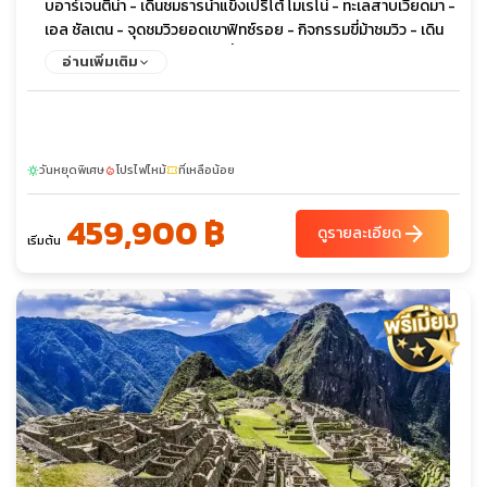
บอาร์เจนติน่า - เดินชมธารน้ำแข็งเปริโต้ โมเรโน่ - ทะเลสาบเวียดมา -
เอล ชัลเตน - จุดชมวิวยอดเขาฟิทซ์รอย - กิจกรรมขี่ม้าชมวิว - เดิน
ชมวิว - พายเรือคายัค - BBQ พื้นเมือง - อูซัวยา - ชมเมืองอูซัวยา -
อ่านเพิ่มเติม
Beagle Channel and Penguin Tour - ชมเพนกวิน - ชมแมวน้ำ -
ประภาคารเลส เอแคลร์เรอร์ - End of the World Train - บัวโนส
ไอเรส - ชมระบำแทงโก้ - ชมเมือง บัวโนส ไอเรส - มหาวิหารเมโทรโพ
ลิตัน - ล่องเรือชมคลองเดลต้า
วันหยุดพิเศษ
โปรไฟไหม้
ที่เหลือน้อย
sunny
local_fire_department
confirmation_number
459,900 ฿
arrow_forward
ดูรายละเอียด
เริ่มต้น