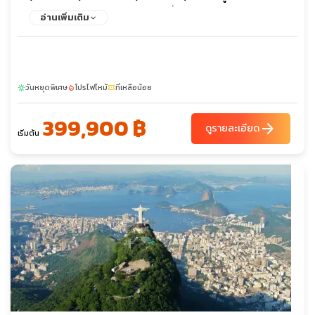
เปอร์ริโตเมอร์ริโน - ล่องเรือชมธารน้ำแข็งเปอร์ริโตเมอร์ริโน่ - คา
อ่านเพิ่มเติม
ลาฟาเต - อิสตันบูล
วันหยุดพิเศษ
โปรไฟไหม้
ที่เหลือน้อย
sunny
local_fire_department
confirmation_number
399,900 ฿
arrow_forward
ดูรายละเอียด
เริ่มต้น