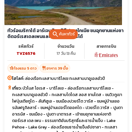
ทัวร์อเมริกาใต้ อาร์เจนตินา ชิลี ปาตาโกเนีย ชมอุทยานแห่งชา
search
ค้นหาทัวร์
ติตอร์เรสเดลเพนและธารน้ำแข็งเปริโต้
รหัสทัวร์
จำนวนวัน
สายการบิน
TVZ6576
17 วัน 13 คืน
hotel_class
restaurant
โรงแรม 5 ดาว
อาหาร 39 มื้อ
ไฮไลท์:
ล่องเรือทะเลสาบบาริโลเช ทะเลสาบนาอูเอลอัวปี
เที่ยว:
บัวโนส ไอเรส - บาริโลเช - ล่องเรือทะเลสาบบาริโลเช -
ทะเลสาบนาอูเอลอัวปี - ทะเลสาบโตโดส ลอส ซานโตส - ชมวิวภูเขา
ไฟปุ่นเตียกูโด - ลันกิฮูเอ - ชมเมืองปวยร์โต วารัส - ชมหมู่บ้านเยอ
รมันฟรูติลลาร์ - ชมหมู่บ้านเปอร์โตออคไต - ปวยร์โต วารัส - ปูนตา
อาเรนัส - ชมเมือง - ปูนตา นาตาเรส - เข้าชมอุทยานแห่งชาติ
ตอร์เรส เดล เพน - ธรรมชาติอันบริสุทธิ์และธารน้ำแข็ง - Lake
Pehoe - Lake Grey - ล่องเรือชมธารน้ำแข็งอัปซาลา - ทะเลสา