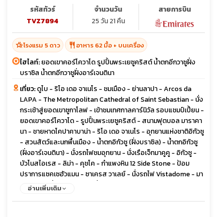
รหัสทัวร์
จำนวนวัน
สายการบิน
TVZ7894
25 วัน 21 คืน
hotel_class
restaurant
โรงแรม 5 ดาว
อาหาร 62 มื้อ + บนเครื่อง
ไฮไลท์:
ยอดเขาคอร์โควาโด รูปปั้นพระเยซูคริสต์ น้ำตกอีกวาซูฝั่ง
บราซิล น้ำตกอีกวาซูฝั่งอาร์เจนตินา
เที่ยว:
ดูไบ - ริโอ เดอ จาเนโร - ชมเมือง - ย่านลาปา - Arcos da
LAPA - The Metropolitan Cathedral of Saint Sebastian - นั่ง
กระเช้าสู่ยอดเขาซูกาโลฟ - เข้าชมเทศกาลคาร์นิวัล รอบแชมป์เปี้ยน -
ยอดเขาคอร์โควาโด - รูปปั้นพระเยซูคริสต์ - สนามฟุตบอล มาราคา
นา - ชายหาดโคปาคาบาน่า - ริโอ เดอ จาเนโร - อุทยานแห่งชาติอิกัวซู
- สวนสัตว์และนกพื้นเมือง - น้ำตกอิกัวซู (ฝั่งบราซิล) - น้ำตกอิกัวซู
(ฝั่งอาร์เจนตินา) - นั่งรถไฟชมอุทยาน - นั่งเรือเจ็ทมาคูคู - อิกัวซู -
บัวโนสไอเรส - ลิม่า - คุชโค - กำแพงหิน 12 Side Stone - ป้อม
ปราการแซคเซฮัวแมน - ซาเครส วาเลย์ - นั่งรถไฟ Vistadome - มา
ชูปิกชู นครที่หายสาบสูญ - นั่งรถไฟ Vistadome - ป้อมปราการโอ
อ่านเพิ่มเติม
ยันไทตำโบ - คุซโค - ลิมา - พีระมิด Huaca Huallamarca - ย่านมิรา
ฟลอเร - ซานติเอโก - เนินเขาซานตา ลูเชีย - ทำเนียบรัฐบาล - ย่าน
เบลลาวิสตา - เกาะอีสเตอร์ - ชมโมอาย - เหมืองหินราโนราราคู -