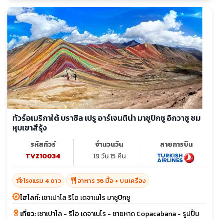
ทัวร์อเมริกาใต้ บราซิล เปรู อาร์เจนติน่า มาชูปิกชู อิกวาซู ชม
หุบเขาสีรุ้ง
รหัสทัวร์
จำนวนวัน
สายการบิน
TVZ10034
19 วัน 15 คืน
hotel_class
restaurant
โรงแรม 4 ดาว
อาหาร 36 มื้อ + บนเครื่อง
ไฮไลท์:
เซาเปาโล ริโอ เดจาเนโร มาชูปิกชู
เที่ยว:
เซาเปาโล - ริโอ เดจาเนโร - ชายหาด Copacabana - รูปปั้น