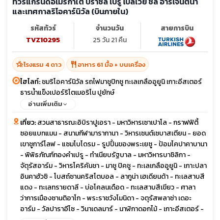
ทัวร์แกรนด์อเมริกาใต้ บราซิล เปรู โบลิเวีย ชิลี อาร์เจนตินา
และเทศกาลริโอคาร์นิวัล (บินภายใน)
รหัสทัวร์
จำนวนวัน
สายการบิน
TVZ10295
25 วัน 21 คืน
hotel_class
restaurant
โรงแรม 4 ดาว
อาหาร 61 มื้อ + บนเครื่อง
ไฮไลท์:
ชมริโอคาร์นิวัล รถไฟมาชูปิกชู ทะเลเกลืออูยูนิ เกาะอีสเตอร์
ธารน้ำแข็งเปอร์ริโตเมอริโน ปูยักษ์
อ่านเพิ่มเติม
เที่ยว:
สวนสาธารณะอิบิราปูเอรา - มหาวิหารเซาเปาโล - กราฟฟิตี้
ซอยแบทแมน - สนามกีฬามารากานา - วิหารเซนต์เซบาสเตียน - ยอด
เขาชูการ์โลฟ - แซมโบโดรม - รูปปั้นของพระเยซู - ป้อมโคปาคาบานา
- พิพิธภัณฑ์ทองคำเปรู - ทำเนียบรัฐบาล - มหาวิหารบาซิลิกา -
จัตุรัสอาร์ม - วิหารโคริคันชา - มาชู ปิคชู - ทะเลเกลืออูยูนิ - เกาะปลา
อินคาฮัวซิ - โบสถ์ซานคริสโตบอล - ลากูน่า เฮเดียนด้า - ทะเลสาบสี
แดง - ทะเลทรายดาลี - บ่อโคลนเดือด - ทะเลสาบสีเขียว - ศาลา
ว่าการเมืองซานติอาโก - พระราชวังโมนิดา - จตุรัสพลาซ่า เดอะ
อาร์ม - วัลปาราอีโซ - วินาเดลมาร์ - นาฬิกาดอกไม้ - เกาะอีสเตอร์ -
อาฮู อากิวี โมอาย - ราโน ราราคู - อาฮูตองการิกิ - ภูเขาไฟราโนเกา -