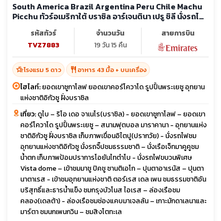
South America Brazil Argentina Peru Chile Machu
Picchu ทัวร์อเมริกาใต้ บราซิล อาร์เจนตินา เปรู ชิลี นั่งรถไฟ
สู่ มาชู ปิคชู ชม 1 ใน7 สิ่งมหัศจรรย์ใหม่ของโลก (บิน
รหัสทัวร์
จำนวนวัน
สายการบิน
ภายใน7ขา)
TVZ7883
19 วัน 15 คืน
hotel_class
restaurant
โรงแรม 5 ดาว
อาหาร 43 มื้อ + บนเครื่อง
ไฮไลท์:
ยอดเขาซูกาโลฟ ยอดเขาคอร์โควาโด รูปปั้นพระเยซู อุทยาน
แห่งชาติอิกัวซู ฝั่งบราซิล
เที่ยว:
ดูไบ – ริโอ เดอ จาเนโร(บราซิล) - ยอดเขาซูกาโลฟ – ยอดเขา
คอร์โควาโด รูปปั้นพระเยซู – สนามฟุตบอล มาราคานา - อุทยานแห่ง
ชาติอิกัวซู ฝั่งบราซิล เก็บภาพเขื่อนอิไตปู(ปรากวัย) - นั่งรถไฟชม
อุทยานแห่งชาติอิกัวซู นั่งรถจิ๊ปชมธรรมชาติ – นั่งเรือเจ็ทมาคูคูชม
น้ำตก เก็บภาพป้อมปราการโอยันไทตำโบ - นั่งรถไฟขบวนพิเศษ
Vista dome – เข้าชมมาชู ปิคชู ซานติเอโก – ปุนตาอาเรนัส – ปุนตา
นาตาเรส - เข้าชมอุทยานแห่งชาติ ตอร์เรส เดล เพน ชมธรรมชาติอัน
บริสุทธิ์และธารน้ำแข็ง ชมกรุงบัวโนส ไอเรส – ล่องเรือชม
คลอง(เดลต้า) - ล่องเรือชมช่องแคบมาเจลลัน – เกาะมักดาเลนาและ
มาร์ตา ชมนกเพนกวิน – ชมสิงโตทะเล