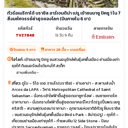
ทัวร์อเมริกาใต้ บราซิล อาร์เจนติน่า เปรู เข้าชมมาชู ปิคชู 1 ใน 7
สิ่งมหัศจรรย์ล่าสุดของโลก (บินภายใน 6 ขา)
รหัสทัวร์
จำนวนวัน
สายการบิน
TVZ7848
13 วัน 9 คืน
hotel_class
restaurant
โรงแรม 5 ดาว
อาหาร 28 มื้อ + บนเครื่อง
ไฮไลท์:
เข้าชมมาชู ปิคชู ชมสวนอนุรักษ์พันธุ์นกพื้นเมือง ย่านเมืองเก่า
คุซโก้ ดินเนอร์ชมโชว์แทงโก้ สเต็ก
อ่านเพิ่มเติม
เที่ยว:
ดูไบ – ริโอ เดอ จาเนโร(บราซิล) - ย่านลาปา - สะพานส่งน้ำ
Arcos da LAPA - วิหาร Metropolitan Cathedral of Saint
Sebastian - นั่งกระเช้าไฟฟ้าขึ้นสู่ยอดเขาซูกาโลฟ - ชมชายหาดโค
ปาคาบานา - นั่งรถรางไฟฟ้าขึ้นสู่ยอดเขาคอร์โควาโด(รูปปั้นพระเยซู
คริสต์) - สนามฟุตบอลมาราคานา - อุทยานแห่งชาติอิกัวซู ฝั่งบราซิล
- ชมสวนอนุรักษ์พันธุ์นกพื้นเมือง Bird s Park - ลิม่า(เปรู) - คุซโก้ –
เที่ยวชมย่านเมืองเก่าคุซโก้ - กำแพงหิน 12 Side Stone - ป้อม
ปราการ Sacsayhuaman - ซาเครด วาเลย์ - ป้อมปราการโอยันไท