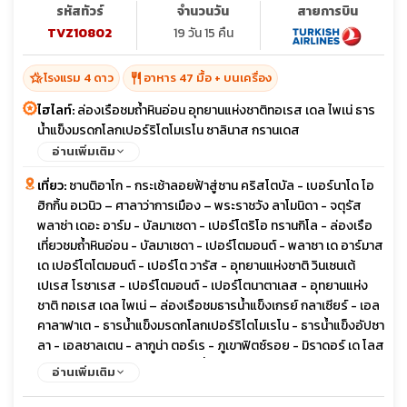
รหัสทัวร์
จำนวนวัน
สายการบิน
TVZ10802
19 วัน 15 คืน
hotel_class
restaurant
โรงแรม 4 ดาว
อาหาร 47 มื้อ + บนเครื่อง
ไฮไลท์:
ล่องเรือชมถ้ำหินอ่อน อุทยานแห่งชาติทอเรส เดล ไพเน่ ธาร
น้ำแข็งมรดกโลกเปอร์ริโตโมเรโน ซาลินาส กรานเดส
อ่านเพิ่มเติม
เที่ยว:
ซานติอาโก - กระเช้าลอยฟ้าสู่ซาน คริสโตบัล - เบอร์นาโด โอ
ฮิกกิ้น อเวนิว – ศาลาว่าการเมือง – พระราชวัง ลาโมนิดา - จตุรัส
พลาซ่า เดอะ อาร์ม - บัลมาเซดา - เปอร์โตริโอ ทรานกิโล - ล่องเรือ
เที่ยวชมถ้ำหินอ่อน - บัลมาเซดา - เปอร์โตมอนต์ - พลาซา เด อาร์มาส
เด เปอร์โตโตมอนต์ - เปอร์โต วารัส - อุทยานแห่งชาติ วินเซนเต้
เปเรส โรซาเรส - เปอร์โตมอนต์ - เปอร์โตนาตาเลส - อุทยานแห่ง
ชาติ ทอเรส เดล ไพเน่ – ล่องเรือชมธารน้ำแข็งเกรย์ กลาเซียร์ - เอล
คาลาฟาเต - ธารน้ำแข็งมรดกโลกเปอร์ริโตโมเรโน - ธารน้ำแข็งอัปซา
ลา - เอลชาลเตน - ลากูน่า ตอร์เร - ภูเขาฟิตซ์รอย - มิราดอร์ เด โลส
- เอลคาลาฟาเต - จอร์จ นิวเบอรี่ - ซอลตา - พลาซ่า 9 เดอ จูลิโอ –
อ่านเพิ่มเติม
ซานเบอร์นาร์โด – ฮูแมนฮัวคา - ทิลคารา - ภูเขาสีรุ้ง (ภูเขา 14 สี) -
ซาลินาส กรานเดส – ทะเลเกลือ - บัวโนสไอเรส