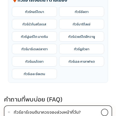
ทัวร์อาร์เจนตินา ตามเมือง
location_on
เดลต้า
ทัวร์กอร์โดบา
ทัวร์ซัลตา
ทัวร์บัวโนสไอเรส
ทัวร์บาริโลเช่
ทัวร์ปูเอร์โต มาดริน
ทัวร์ปวยร์โตอีกวาซู
ทัวร์มาร์เดลปลาตา
ทัวร์อูชัวยา
ทัวร์เมนโดซา
ทัวร์เอล คาลาฟาเต
ทัวร์เอล ชัลเตน
คำถามที่พบบ่อย (FAQ)
ทัวร์อาร์เจนตินาควรจองล่วงหน้ากี่วัน?
01