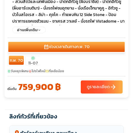
- สวนสัตว์และนกพื้นเมือง - น้ำตกอิกัวซู (ฝั่งบราซิล) - น้ำตกอิกัวซู
(ฝั่งอาร์เจนตินา) - นั่งรถไฟชมอุทยาน - นั่งเรือเจ็ทมาคูคู - อิกัวซู -
บัวโนสไอเรส - ลิม่า - คุชโค - กำแพงหิน 12 Side Stone - ป้อม
ปราการแซคเซฮัวแมน - ซาเครส วาเลย์ - นั่งรถไฟ Vistadome - มา
ชูปิกชู นครที่หายสาบสูญ - นั่งรถไฟ Vistadome - ป้อมปราการโอ
อ่านเพิ่มเติม
ยันไทตำโบ - คุซโค - ลิมา - พีระมิด Huaca Huallamarca - ย่านมิรา
ฟลอเร - ซานติเอโก - เนินเขาซานตา ลูเชีย - ทำเนียบรัฐบาล - ย่าน
calendar_month
ช่วงเวลาเดินทาง
ก.พ. 70
เบลลาวิสตา - เกาะอีสเตอร์ - ชมโมอาย - เหมืองหินราโนราราคู -
อุทยานแห่งชาติราปานุย - เหมืองหิน ราโน ราราคู - ปากปล่องภูเขาไฟ
sunny
ก.พ. 70
- โมอาย อาฮูตองการิกิ - ปูนาเปา - ภูเขาไฟราโนเกา - หมู่บ้านโอรอง
11-07
โก - ซานติเอโก - ปูนตาอาเรนัส - ป้อมบูลเนส - ช่องแคบแมคเจน
วันหยุดพิเศษ
โปรไฟไหม้
ที่เหลือน้อย
sunny
local_fire_department
confirmation_number
แลน - ล่องเรือช่องแคบมาเจลลัน - เกาะมักดาเลนา - เกาะมาร์ตา -
เก็บภาพนกเพนกวินและสิงโตทะเล - ปูนตา นาตาเรส - ชมเมืองปูนตา
759,900 ฿
arrow_forward
นาตาเรส - ชมฟยอร์ด - อุทยานแห่งชาติตอเรส์ เดล เพเน - ยอดเขา
ดูรายละเอียด
เริ่มต้น
Cuernos del Paine - ทะเลสาบเพโฮ - ธารน้ำแข็งเกรย์ - ข้าม
พรมแดนสู่ เอล คาลาฟาเต้ - ชมพิพิธภัณฑ์น้ำแข็ง - ไอซ์บาร์ -
อุทยานแห่งชาติ ลอส กลาซิอาเรส - ล่องเรือชมธารน้ำแข็งอัปซาลา -
ทะเลสาบอาร์เจนติน่า - จุดชมวิว The Balcony - ธารน้ำแข็ง เปริโต
ลิงก์ทัวร์ที่เกี่ยวข้อง
มอเรโน - บัวโนส ไอเรส - ชมกรุงบัวโนสไอเรส - ถนนอเวนิด้า เนิฟ
เดอ ฮูลิโอ้ - ทำเนียบรัฐบาล - โชว์เต้นแทงโก้ - วิหารเมโทรโพลิตัน -
อุทยานป่า Palermo - ร้านหนังสือ EI Ateneo - ล่องเรือชมคลอง