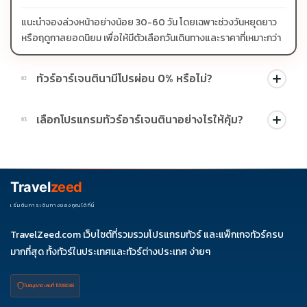
แนะนำจองล่วงหน้าอย่างน้อย 30-60 วัน โดยเฉพาะช่วงวันหยุดยาว
หรือฤดูกาลยอดนิยม เพื่อให้มีตัวเลือกวันเดินทางและราคาที่เหมาะกว่า
ทัวร์อาร์เจนตินามีโปรผ่อน 0% หรือไม่?
02
บางโปรแกรมมีโปรผ่อน 0% หรือโปรโมชั่นบัตรเครดิตตามเงื่อนไขที่
เลือกโปรแกรมทัวร์อาร์เจนตินาอย่างไรให้คุ้ม?
03
บริษัทกำหนด สามารถดูสัญลักษณ์โปรโมชั่นในรายการทัวร์แต่ละ
รายการได้
ควรดูจำนวนวัน ไฮไลต์ที่รวมจริง โรงแรม สายการบิน มื้ออาหาร และ
ช่วงราคา ไม่ควรเทียบจากราคาต่ำสุดเพียงอย่างเดียว
Travel
zeed
เริ่มต้นการเดินทางของคุณได้ที่นี่
TravelZeed.com เว็บไซต์ที่รวมรวมโปรแกรมทัวร์ และแพ็กเกจทัวร์ครบ
มากที่สุด ทั้งทัวร์ในประเทศและทัวร์ต่างประเทศ ง่ายๆ
ใบอนุญาต เลขที่ 11/08038