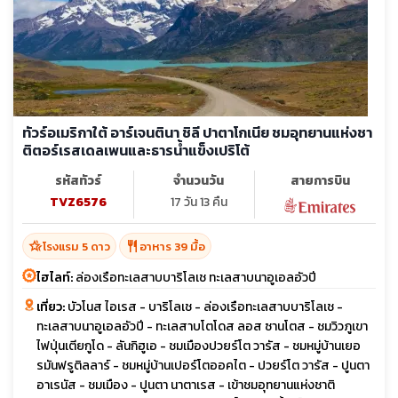
ทัวร์อเมริกาใต้ อาร์เจนตินา ชิลี ปาตาโกเนีย ชมอุทยานแห่งชา
ติตอร์เรสเดลเพนและธารน้ำแข็งเปริโต้
รหัสทัวร์
จำนวนวัน
สายการบิน
TVZ6576
17 วัน 13 คืน
hotel_class
restaurant
โรงแรม 5 ดาว
อาหาร 39 มื้อ
ไฮไลท์:
ล่องเรือทะเลสาบบาริโลเช ทะเลสาบนาอูเอลอัวปี
เที่ยว:
บัวโนส ไอเรส - บาริโลเช - ล่องเรือทะเลสาบบาริโลเช -
ทะเลสาบนาอูเอลอัวปี - ทะเลสาบโตโดส ลอส ซานโตส - ชมวิวภูเขา
ไฟปุ่นเตียกูโด - ลันกิฮูเอ - ชมเมืองปวยร์โต วารัส - ชมหมู่บ้านเยอ
รมันฟรูติลลาร์ - ชมหมู่บ้านเปอร์โตออคไต - ปวยร์โต วารัส - ปูนตา
อาเรนัส - ชมเมือง - ปูนตา นาตาเรส - เข้าชมอุทยานแห่งชาติ