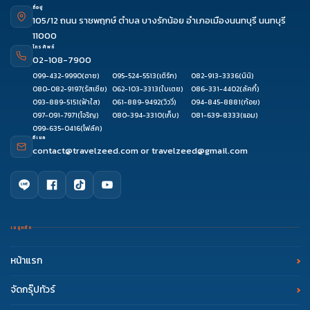
ที่อยู่
105/12 ถนน ราชพฤกษ์ ตำบล บางรักน้อย อำเภอเมืองนนทบุรี นนทบุรี
11000
โทรศัพท์
02-108-7900
099-432-9990
(อาย)
095-524-5513
(เติร์ก)
082-913-3336
(นินิ)
080-082-9197
(รัสเซีย)
062-103-3313
(ใบเตย)
086-331-4402
(ลัคกี้)
093-889-5151
(ฟ้าใส)
061-889-9492
(วิววี่)
094-845-8881
(ก้อย)
097-091-7971
(โจริญ)
080-394-3310
(เก็บ)
081-639-8333
(แอม)
099-635-0416
(โฟล์ค)
อีเมล
contact@travelzeed.com
or
travelzeed@gmail.com
เมนูหลัก
หน้าแรก
จัดกรุ๊ปทัวร์