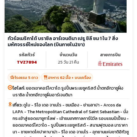
ทัวร์อเมริกาใต้ บราซิล อาร์เจนตินา เปรู ชิลี ชม 1 ใน 7 สิ่ง
มหัศจรรย์ใหม่ของโลก (บินภายใน2ขา)
รหัสทัวร์
จำนวนวัน
สายการบิน
TVZ7894
25 วัน 21 คืน
hotel_class
restaurant
โรงแรม 5 ดาว
อาหาร 62 มื้อ + บนเครื่อง
ไฮไลท์:
ยอดเขาคอร์โควาโด รูปปั้นพระเยซูคริสต์ น้ำตกอีกวาซูฝั่ง
บราซิล น้ำตกอีกวาซูฝั่งอาร์เจนตินา
เที่ยว:
ดูไบ - ริโอ เดอ จาเนโร - ชมเมือง - ย่านลาปา - Arcos da
LAPA - The Metropolitan Cathedral of Saint Sebastian - นั่ง
กระเช้าสู่ยอดเขาซูกาโลฟ - เข้าชมเทศกาลคาร์นิวัล รอบแชมป์เปี้ยน -
ยอดเขาคอร์โควาโด - รูปปั้นพระเยซูคริสต์ - สนามฟุตบอล มาราคา
นา - ชายหาดโคปาคาบาน่า - ริโอ เดอ จาเนโร - อุทยานแห่งชาติอิกัวซู