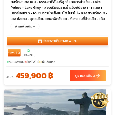
ตอร์เรส เดล เพน - ธรรมชาติอันบริสุทธิ์และธารน้ำแข็ง - Lake
Pehoe - Lake Grey - ล่องเรือชมธารน้ำแข็งอัปซาลา - ทะเลสา
บอาร์เจนติน่า - เดินชมธารน้ำแข็งเปริโต้ โมเรโน่ - ทะเลสาบเวียดมา -
เอล ชัลเตน - จุดชมวิวยอดเขาฟิทซ์รอย - กิจกรรมขี่ม้าชมวิว - เดิน
ชมวิว - พายเรือคายัค - BBQ พื้นเมือง - อูซัวยา - ชมเมืองอูซัวยา -
อ่านเพิ่มเติม
Beagle Channel and Penguin Tour - ชมเพนกวิน - ชมแมวน้ำ -
ประภาคารเลส เอแคลร์เรอร์ - End of the World Train - บัวโนส
calendar_month
ช่วงเวลาเดินทาง
ก.พ. 70
ไอเรส - ชมระบำแทงโก้ - ชมเมือง บัวโนส ไอเรส - มหาวิหารเมโทรโพ
ลิตัน - ล่องเรือชมคลองเดลต้า
sunny
ก.พ. 70
10-26
วันหยุดพิเศษ
โปรไฟไหม้
ที่เหลือน้อย
sunny
local_fire_department
confirmation_number
459,900 ฿
arrow_forward
ดูรายละเอียด
เริ่มต้น