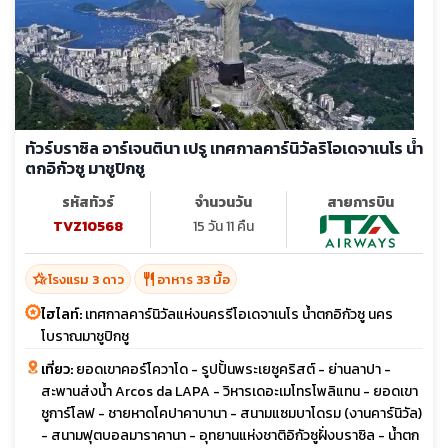
ทัวร์บราซิล อาร์เจนตินา เปรู เทศกาลคาร์นิวัลริโอเดจาเนโร น้ำ
ตกอิกัวซู มาชูปิกชู
รหัสทัวร์
จำนวนวัน
สายการบิน
TVZ10568
15 วัน 11 คืน
hotel_class
restaurant
โรงแรม 3 ดาว
อาหาร 33 มื้อ
ไฮไลท์:
เทศกาลคาร์นิวัลแห่งนครรีโอเดจาเนโร น้ำตกอิกัวซู นคร
โบราณมาชูปิกชู
เที่ยว:
ยอดเขาคอร์โควาโด - รูปปั้นพระเยซูคริสต์ - ย่านลาปา -
สะพานส่งน้ำ Arcos da LAPA - วิหารเดอะเมโทรโพลิแทน - ยอดเขา
ชูการ์โลฟ - ชายหาดโคปาคาบานา - สนามแซมบาโดรม (งานคาร์นิวัล)
- สนามฟุตบอลมาราคานา - อุทยานแห่งชาติอิกัวซูฝั่งบราซิล - น้ำตก