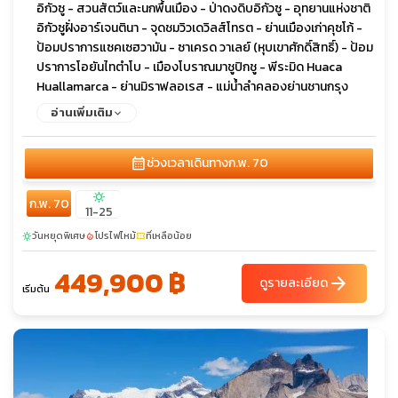
อิกัวซู - สวนสัตว์และนกพื้นเมือง - ป่าดงดิบอิกัวซู - อุทยานแห่งชาติ
อิกัวซูฝั่งอาร์เจนตินา - จุดชมวิวเดวิลส์โทรต - ย่านเมืองเก่าคุซโก้ -
ป้อมปราการแซคเซฮวามัน - ซาเครด วาเลย์ (หุบเขาศักดิ์สิทธิ์) - ป้อม
ปราการโอยันไทตำโบ - เมืองโบราณมาชูปิกชู - พีระมิด Huaca
Huallamarca - ย่านมิราฟลอเรส - แม่น้ำลำคลองย่านชานกรุง
บัวโนสไอเรส - ร้านหนังสือ El Ateneo - หมู่บ้านแทงโก - ย่านโบกา
อ่านเพิ่มเติม
ดิสทริค - มหาวิหารใหญ่โรเซอแรตด้า - อุทยานป่าเลอโมด - ถนนอ
เวนิด้า เนิฟ เดอ ฮูลิโอ - ย่านพลาซ่า เดอ มาโย - ทำเนียบรัฐบาลคาซา
calendar_month
ช่วงเวลาเดินทาง
ก.พ. 70
โรชาดา - โรงอุปรากรเดอาโตร โกลอน
sunny
ก.พ. 70
11-25
วันหยุดพิเศษ
โปรไฟไหม้
ที่เหลือน้อย
sunny
local_fire_department
confirmation_number
449,900 ฿
arrow_forward
ดูรายละเอียด
เริ่มต้น