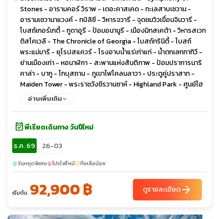
Stones - อารามคอร์ วิราพ - เดอะคาสเคด - ทะเลสาบเซวาน -
อารามเซวานาแวงค์ - ทบิลิซี - วิหารจวารี - จุดชมวิวเขื่อนจินวารี -
โบสถ์เกอร์เกตี้ - กูดาอูรี - ป้อมอนานูรี - เมืองมิทสเคต้า - วิหารสเวท
ติสโคเวลี - The Chronicle of Georgia - โบสถ์ทรินิตี้ - โบสถ์
พระแม่มารี - ยุโรปสแควร์ - โรงอาบน้ำแร่เก่าแก่ - น้ำตกเลกทากิวี -
ย่านเมืองเก่า - หอนาฬิกา - สะพานแห่งสันติภาพ - ป้อมปราการนาริ
คาล่า - บากู - โกบุสถาน - ภูเขาไฟโคลนลาวา - ประตูคู่ปราสาท -
Maiden Tower - พระราชวังชีรวานซาห์ - Highland Park - ศูนย์ไฮ
ดาร์ อาลิเยฟ - ยานาร์แด็ก - วิหารแห่งไฟ
อ่านเพิ่มเติม
event_available
พีเรียดเดินทาง วันปีใหม่
ธ.ค. 69
26-03
วันหยุดพิเศษ
โปรไฟไหม้
ที่เหลือน้อย
sunny
local_fire_department
confirmation_number
92,900 ฿
arrow_forward
ดูรายละเอียด
เริ่มต้น