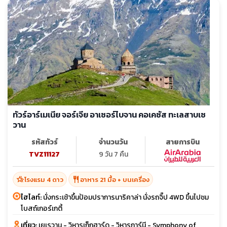
ทัวร์อาร์เมเนีย จอร์เจีย อาเซอร์ไบจาน คอเคซัส ทะเลสาบเซ
วาน
รหัสทัวร์
จำนวนวัน
สายการบิน
TVZ11127
9 วัน 7 คืน
hotel_class
restaurant
โรงแรม 4 ดาว
อาหาร 21 มื้อ + บนเครื่อง
ไฮไลท์:
นั่งกระเช้าขึ้นป้อมปราการนาริคาล่า นั่งรถจิ๊ป 4WD ขึ้นไปชม
โบสถ์เกอร์เกตี้
เที่ยว:
เยเรวาน - วิหารเก็กฮาร์ด - วิหารการ์นี - Symphony of