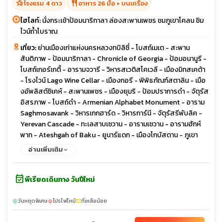
hotel_class
restaurant
โรงแรม 4 ดาว
อาหาร 26 มื้อ + บนเครื่อง
ไฮไลท์:
นั่งกระเช้าป้อมนาริกาลา ล่องสะพานเพชร ชมภูเขาโคลน ชิม
ไวน์ถ้ำโบราณ
เที่ยว:
ย่านเมืองเก่าแห่งนครหลวงทบิลิซี่ - โบสถ์เมเต - สะพาน
สันติภาพ - ป้อมนาริกาลา - Chronicle of Georgia - ป้อมอนานูรี -
โบสถ์เกอร์เกตี้ - อารามจวารี - วิหารสเวติสโคเวลี - เมืองมิทสเคต้า
- โรงไวน์ Lago Wine Cellar - เมืองกอรี - พิพิธภัณฑ์สตาลิน - เมือ
งอัพลิสต์ซิเคห์ - สะพานเพชร - เมืองยุมริ - ป้อมปราการดำ - จัตุรัส
อิสรภาพ - โบสถ์ดำ - Armenian Alphabet Monument - อาราม
Saghmosavank - วิหารเกกฮาร์ด - วิหารการ์นี - จัตุรัสรีพับลิค -
Yerevan Cascade - ทะเลสาบเซวาน - อารามเซวาน - อารามฮักห์
พาท - Ateshgah of Baku - ยูนาร์แดก - เมืองโกบัสตาน - ภูเขา
โคลน - เมืองเก่าบากู - พระราชวังแห่งราชวงศ์เชอร์วาน - คาราวาน
อ่านเพิ่มเติม
ซาราย - หอคอยไมเต้น
event_available
พีเรียดเดินทาง วันปีใหม่
วันหยุดพิเศษ
โปรไฟไหม้
ที่เหลือน้อย
sunny
local_fire_department
confirmation_number