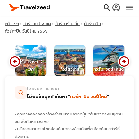
search
account_circle
menu
หน้าแรก
ทัวร์ต่างประเทศ
ทัวร์อาร์เมเนีย
ทัวร์กาปัน
ทัวร์กาปัน วันปีใหม่ 2569
close
arrow_circle_left
arrow_circle_right
ทัวร์สาธารณรัฐ
รีย
เช็ก
ทัวร์สวีเดน
ทัวร์เนเธอร์แลนด์
ท
travel_explore
ไม่พบผลการค้นหา
calendar_month
ไม่พบข้อมูลคำค้นหา "
ทัวร์กาปัน วันปีใหม่
"
search
• คุณอาจลองคลิก "ล้างคำค้นหา" แล้วกดปุ่ม "ค้นหา" ตรงเมนูด้าน
บนเพื่อค้นหาทัวร์ใหม่
• หรือคุณสามารถใช้กล่องค้นหาทางซ้ายมือเพื่อเลือกค้นหาทัวร์ที่
ต้องการ