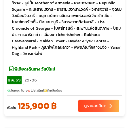
วิราพ - รูปปั้น Mother of Armenia - เดอะคาสเคด - Republic
Square - ทะเลสาบเซวาน - อารามเซวานาแวงค์ - วิหารจวารี - จุดชม
วิวเขื่อนจินวารี - อนุสรณ์สถานมิตรภาพแห่งจอร์เจีย-รัสเซีย -
โบสถ์เกอร์เกตี้ - ป้อมอนานูรี - วิหารสเวทติสโคเวลี - The
Chronicle of Georgia - โบสถ์ทรินิตี้ - สะพานแห่งสันติภาพ - ป้อม
ปราการนาริคาล่า - เมืองเก่า Icherisheher - Bukhara
Caravansarai - Maiden Tower - Heydar Aliyev Center -
Highland Park - ภูเขาไฟโคลนลาวา - พิพิธภัณฑ์กลางแจ้ง - Yanar
Dag - วิหารแห่งไฟ
event_available
พีเรียดเดินทาง วันปีใหม่
ธ.ค. 69
29-06
วันหยุดพิเศษ
โปรไฟไหม้
ที่เหลือน้อย
sunny
local_fire_department
confirmation_number
125,900 ฿
arrow_forward
ดูรายละเอียด
เริ่มต้น