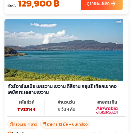
129,900 ฿
arrow_forward
ดูรายละเอียด
เริ่มต้น
ทัวร์อาร์เมเนีย เยเรวาน เซวาน ดิลิจาน กยุมริ เทือกเขาคอ
เคซัส ทะเลสาบเซวาน
รหัสทัวร์
จำนวนวัน
สายการบิน
TVZ3144
6 วัน 4 คืน
hotel_class
restaurant
โรงแรม 4 ดาว
อาหาร 12 มื้อ + บนเครื่อง