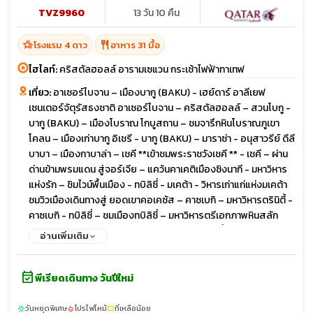
TVZ9960
13 วัน 10 คืน
hotel_class
restaurant
โรงแรม 4 ดาว
อาหาร 31 มื้อ
ไฮไลท์:
คริสตัลฮอลล์ อารามเซแวน กระเช้าไฟฟ้าทาเทฟ
เที่ยว:
อาเซอร์ไบจาน – เมืองบากู (BAKU) - เฮย์ดาร์ อาลีเยฟ
เซนเตอร์จัตุรัสธงชาติ อาเซอร์ไบจาน – คริสตัลฮอลล์ – สวนโบกู -
บากู (BAKU) – เมืองโบราณ โกบูสถาน – ชมจารึกหินโบราณภูเขา
โคลน – เมืองเก่าบากู อิเชรี - บากู (BAKU) – มาราซ่า - อนุสาวรีย์ ดีลี
บาบา – เมืองกาบาล่า – เชคี **เข้าชมพระราชวังเชคี ** - เชคี – ผ่าน
ด่านข้ามพรมแดน สู่จอร์เจีย – แคว้นคาเคติเมืองซิงนากี - มหาวิหาร
แห่งรัก – ชิมไวน์พื้นเมือง - ทบิลิซี่ - มเคต้า - วิหารเก่าแก่แห่งมเคต้า
ชมวิวเมืองเดินทางสู่ ยอดเขาคอเคซัส – คาซเบกิ – มหาวิหารตรินิตี้ -
คาซเบกิ - ทบิลิซี่ – ชมเมืองทบิลิซี่ – มหาวิหารตรีเอกภาพหินสลัก
จอร์เจียน - สะพานสันติภาพ – ชมวิวเมือง - ทบิลิซี่ – เมืองโบราณ
อ่านเพิ่มเติม
อัพลิสทิคเฮ - โกรี – สตาลิน มิวเซียมเมืองเก่าจอร์เจีย ป้อมนาริคาร่า
- ชมเมืองเก่าทิบิลิซี่ - เมืองซาดาโคล – ข้ามพรมแดนสู่ ซาดาโคลอา
event_available
รามฮักพัท – เมืองดิลิจัน (The Little Switzerland) - ดิลิจัน – แคว้น
พีเรียดเดินทาง วันปีใหม่
ทะเลสาบเซวาน – ล่องเรือทะเลสาบเซวานอารามเซวานาแว๊งค์
(SEVANAVANK) - เมืองน้ำแร่เจอร์มุก - คันซอเรฟท์ - กระเช้าไฟฟ้า
วันหยุดพิเศษ
โปรไฟไหม้
ที่เหลือน้อย
sunny
local_fire_department
confirmation_number