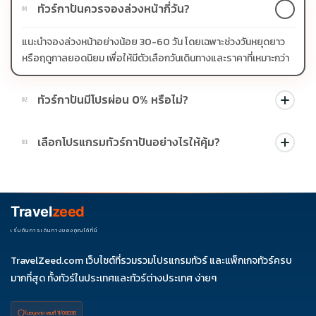
ทัวร์กาปันควรจองล่วงหน้ากี่วัน?
01
แนะนำจองล่วงหน้าอย่างน้อย 30-60 วัน โดยเฉพาะช่วงวันหยุดยาว
หรือฤดูกาลยอดนิยม เพื่อให้มีตัวเลือกวันเดินทางและราคาที่เหมาะกว่า
ทัวร์กาปันมีโปรผ่อน 0% หรือไม่?
02
บางโปรแกรมมีโปรผ่อน 0% หรือโปรโมชั่นบัตรเครดิตตามเงื่อนไขที่
เลือกโปรแกรมทัวร์กาปันอย่างไรให้คุ้ม?
03
บริษัทกำหนด สามารถดูสัญลักษณ์โปรโมชั่นในรายการทัวร์แต่ละ
รายการได้
ควรดูจำนวนวัน ไฮไลต์ที่รวมจริง โรงแรม สายการบิน มื้ออาหาร และ
ช่วงราคา ไม่ควรเทียบจากราคาต่ำสุดเพียงอย่างเดียว
Travel
zeed
เริ่มต้นการเดินทางของคุณได้ที่นี่
TravelZeed.com เว็บไซต์ที่รวมรวมโปรแกรมทัวร์ และแพ็กเกจทัวร์ครบ
มากที่สุด ทั้งทัวร์ในประเทศและทัวร์ต่างประเทศ ง่ายๆ
ใบอนุญาต เลขที่ 11/08038