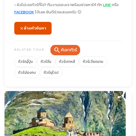
• ยังไม่เจอทัวร์ที่ใช่? ทีมงานของเราพร้อมช่วยหาให้ ทัก
LINE
หรือ
FACEBOOK
ได้เลย ยินดีช่วยเสมอครับ 😊
ล้างคำค้นหา
search
ค้นหาทัวร์
RELATED TOUR
ทัวร์ญี่ปุ่น
ทัวร์จีน
ทัวร์เกาหลี
ทัวร์เวียดนาม
ทัวร์ฮ่องกง
ทัวร์ยุโรป