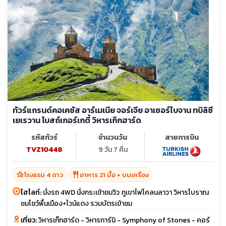
ทัวร์แกรนด์คอเคซัส อาร์เมเนีย จอร์เจีย อาเซอร์ไบจาน ทบิลิซี
เยเรวาน โบสถ์เกอร์เกตี้ วิหารเก๊กฮาร์ด
รหัสทัวร์
จำนวนวัน
สายการบิน
TVZ10448
9 วัน 7 คืน
hotel_class
restaurant
โรงแรม 4 ดาว
อาหาร 21 มื้อ + บนเครื่อง
ไฮไลท์:
นั่งรถ 4WD นั่งกระเช้าชมวิว ภูเขาไฟโคลนลาวา วิหารโบราณ
ชมโชว์พื้นเมือง+ไวน์แดง รวมบัตรเข้าชม
เที่ยว:
วิหารเก๊กฮาร์ด - วิหารการ์นิ - Symphony of Stones - คอร์