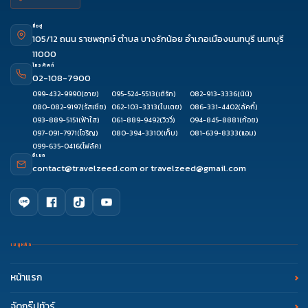
ที่อยู่
105/12 ถนน ราชพฤกษ์ ตำบล บางรักน้อย อำเภอเมืองนนทบุรี นนทบุรี
11000
โทรศัพท์
02-108-7900
099-432-9990
(อาย)
095-524-5513
(เติร์ก)
082-913-3336
(นินิ)
080-082-9197
(รัสเซีย)
062-103-3313
(ใบเตย)
086-331-4402
(ลัคกี้)
093-889-5151
(ฟ้าใส)
061-889-9492
(วิววี่)
094-845-8881
(ก้อย)
097-091-7971
(โจริญ)
080-394-3310
(เก็บ)
081-639-8333
(แอม)
099-635-0416
(โฟล์ค)
อีเมล
contact@travelzeed.com
or
travelzeed@gmail.com
เมนูหลัก
หน้าแรก
จัดกรุ๊ปทัวร์