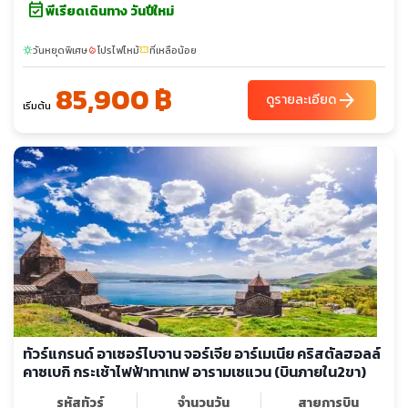
event_available
พีเรียดเดินทาง วันปีใหม่
วันหยุดพิเศษ
โปรไฟไหม้
ที่เหลือน้อย
sunny
local_fire_department
confirmation_number
85,900 ฿
arrow_forward
ดูรายละเอียด
เริ่มต้น
ทัวร์แกรนด์ อาเซอร์ไบจาน จอร์เจีย อาร์เมเนีย คริสตัลฮอลล์
คาซเบกิ กระเช้าไฟฟ้าทาเทฟ อารามเซแวน (บินภายใน2ขา)
รหัสทัวร์
จำนวนวัน
สายการบิน