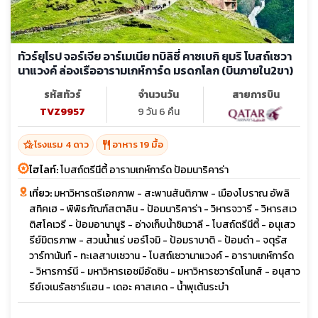
ทัวร์ยุโรป จอร์เจีย อาร์เมเนีย ทบิลิซี่ คาซเบกิ ยุมริ โบสถ์เซวา
นาแวงค์ ล่องเรืออารามเกห์การ์ด มรดกโลก (บินภายใน2ขา)
รหัสทัวร์
จำนวนวัน
สายการบิน
TVZ9957
9 วัน 6 คืน
hotel_class
restaurant
โรงแรม 4 ดาว
อาหาร 19 มื้อ
ไฮไลท์:
โบสถ์ตรีนีตี้ อารามเกห์การ์ด ป้อมนาริคาร่า
เที่ยว:
มหาวิหารตรีเอกภาพ - สะพานสันติภาพ - เมืองโบราณ อัพลิ
สทิคเฮ - พิพิธภัณฑ์สตาลิน - ป้อมนาริคาร่า - วิหารจวารี - วิหารสเว
ติสโคเวรี - ป้อมอานานูริ - อ่างเก็บน้ำซินวาลี - โบสถ์ตรีนีตี้ - อนุเสว
รีย์มิตรภาพ - สวนน้ำแร่ บอร์โจมิ - ป้อมราบาติ - ป้อมดำ - จตุรัส
วาร์ทานันท์ - ทะเลสาบเซวาน - โบสถ์เซวานาแวงค์ - อารามเกห์การ์ด
- วิหารการ์นี - มหาวิหารเอชมีอัดซิน - มหาวิหารซวาร์ตโนทส์ - อนุสาว
รีย์เจเนรัลซาร์แฮน - เดอะ คาสเคด - น้ำพุเต้นระบำ