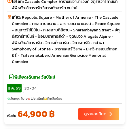
ไฮไลท์:
Cascade Complex อารามเซวานาแวงค์ จัตุรัสวาร์ทานันท์
พิพิธภัณฑ์อารารัต วิหารเก๊กฮาร์ด ชมไวน์
เที่ยว:
Republic Square - Mother of Armenia - The Cascade
Complex - ทะเลสาบเซวาน - อารามเซวานาแวงค์ - Peace Square
- อนุสาวรีย์มิมิโน - ทะเลสาบดิลิจาน - Sharambeyan Street - จัตุ
รัสวาร์ทานันท์ - ป้อมปราการสีดำ - จุดชมวิว Aragats Alpine -
พิพิธภัณฑ์อารารัต - วิหารเก๊กฮาร์ด - วิหารการ์นิ - หน้าผา
Symphony of Stones - อารามคอร์ วิราพ - มหาวิหารเซนต์เกรก
อรี่ - Tsitsernakaberd Armenian Genocide Memorial
Complex
event_available
พีเรียดเดินทาง วันปีใหม่
ธ.ค. 69
30-04
วันหยุดพิเศษ
โปรไฟไหม้
ที่เหลือน้อย
sunny
local_fire_department
confirmation_number
64,900 ฿
arrow_forward
ดูรายละเอียด
เริ่มต้น