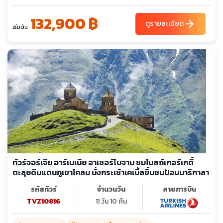
ทาเทฟ (ยาวที่สุดในโลก)มหาวิหารทาเทฟกลางหุบเขา – โนราแวงค์ -
132,900 ฿
เยเรวาน - เมืองเอชมีอัดซิน – มหาวิหารซวาร์ตโนทส์ชมเมืองเยเรวาน
arrow_forward
ดูรายละเอียด
เริ่มต้น
- เดอะคาสเคส - น้ำพุเต้นระบำ
ทัวร์จอร์เจีย อาร์เมเนีย อาเซอร์ไบจาน ชมโบสถ์เกอร์เกตี้
ตะลุยดินแดนภูเขาโคลน นั่งกระเช้าเคเบิ้ลขึ้นชมป้อมนาริกาลา
รหัสทัวร์
จำนวนวัน
สายการบิน
TVZ10816
11 วัน 10 คืน