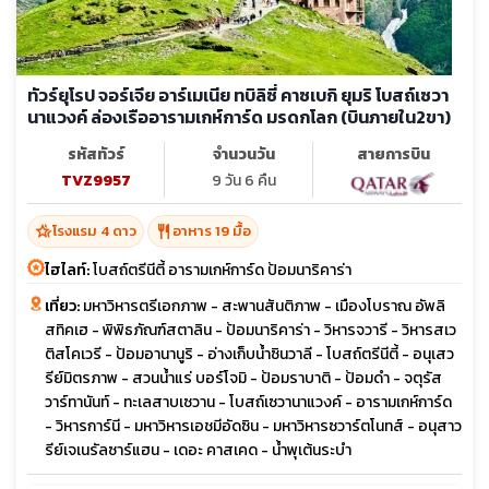
ทัวร์ยุโรป จอร์เจีย อาร์เมเนีย ทบิลิซี่ คาซเบกิ ยุมริ โบสถ์เซวา
นาแวงค์ ล่องเรืออารามเกห์การ์ด มรดกโลก (บินภายใน2ขา)
รหัสทัวร์
จำนวนวัน
สายการบิน
TVZ9957
9 วัน 6 คืน
hotel_class
restaurant
โรงแรม 4 ดาว
อาหาร 19 มื้อ
ไฮไลท์:
โบสถ์ตรีนีตี้ อารามเกห์การ์ด ป้อมนาริคาร่า
เที่ยว:
มหาวิหารตรีเอกภาพ - สะพานสันติภาพ - เมืองโบราณ อัพลิ
สทิคเฮ - พิพิธภัณฑ์สตาลิน - ป้อมนาริคาร่า - วิหารจวารี - วิหารสเว
ติสโคเวรี - ป้อมอานานูริ - อ่างเก็บน้ำซินวาลี - โบสถ์ตรีนีตี้ - อนุเสว
รีย์มิตรภาพ - สวนน้ำแร่ บอร์โจมิ - ป้อมราบาติ - ป้อมดำ - จตุรัส
วาร์ทานันท์ - ทะเลสาบเซวาน - โบสถ์เซวานาแวงค์ - อารามเกห์การ์ด
- วิหารการ์นี - มหาวิหารเอชมีอัดซิน - มหาวิหารซวาร์ตโนทส์ - อนุสาว
รีย์เจเนรัลซาร์แฮน - เดอะ คาสเคด - น้ำพุเต้นระบำ