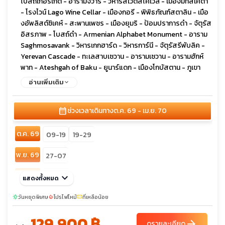
โบสถ์เกอร์เกตี้ - อารามจวารี - วิหารสเวติสโคเวลี - เมืองมิทสเคต้า
- โรงไวน์ Lago Wine Cellar - เมืองกอรี - พิพิธภัณฑ์สตาลิน - เมือ
งอัพลิสต์ซิเคห์ - สะพานเพชร - เมืองยุมริ - ป้อมปราการดำ - จัตุรัส
อิสรภาพ - โบสถ์ดำ - Armenian Alphabet Monument - อาราม
Saghmosavank - วิหารเกกฮาร์ด - วิหารการ์นี - จัตุรัสรีพับลิค -
Yerevan Cascade - ทะเลสาบเซวาน - อารามเซวาน - อารามฮักห์
พาท - Ateshgah of Baku - ยูนาร์แดก - เมืองโกบัสตาน - ภูเขา
โคลน - เมืองเก่าบากู - พระราชวังแห่งราชวงศ์เชอร์วาน - คาราวาน
อ่านเพิ่มเติม
ซาราย - หอคอยไมเต้น
calendar_month
ช่วงเวลาเดินทาง
ต.ค. 69 - เม.ย. 70
ต.ค. 69
09-19
19-29
พ.ย. 69
27-07
ม.ค. 70
keyboard_arrow_down
18-28
แสดงทั้งหมด
ก.พ. 70
วันหยุดพิเศษ
10-20
โปรไฟไหม้
ที่เหลือน้อย
sunny
local_fire_department
confirmation_number
129,900 ฿
มี.ค. 70
08-18
arrow_forward
ดูรายละเอียด