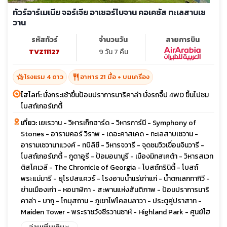
ทัวร์อาร์เมเนีย จอร์เจีย อาเซอร์ไบจาน คอเคซัส ทะเลสาบเซ
วาน
รหัสทัวร์
จำนวนวัน
สายการบิน
TVZ11127
9 วัน 7 คืน
hotel_class
restaurant
โรงแรม 4 ดาว
อาหาร 21 มื้อ + บนเครื่อง
ไฮไลท์:
นั่งกระเช้าขึ้นป้อมปราการนาริคาล่า นั่งรถจิ๊ป 4WD ขึ้นไปชม
โบสถ์เกอร์เกตี้
เที่ยว:
เยเรวาน - วิหารเก็กฮาร์ด - วิหารการ์นี - Symphony of
Stones - อารามคอร์ วิราพ - เดอะคาสเคด - ทะเลสาบเซวาน -
อารามเซวานาแวงค์ - ทบิลิซี - วิหารจวารี - จุดชมวิวเขื่อนจินวารี -
โบสถ์เกอร์เกตี้ - กูดาอูรี - ป้อมอนานูรี - เมืองมิทสเคต้า - วิหารสเวท
ติสโคเวลี - The Chronicle of Georgia - โบสถ์ทรินิตี้ - โบสถ์
พระแม่มารี - ยุโรปสแควร์ - โรงอาบน้ำแร่เก่าแก่ - น้ำตกเลกทากิวี -
ย่านเมืองเก่า - หอนาฬิกา - สะพานแห่งสันติภาพ - ป้อมปราการนาริ
คาล่า - บากู - โกบุสถาน - ภูเขาไฟโคลนลาวา - ประตูคู่ปราสาท -
Maiden Tower - พระราชวังชีรวานซาห์ - Highland Park - ศูนย์ไฮ
ดาร์ อาลิเยฟ - ยานาร์แด็ก - วิหารแห่งไฟ
อ่านเพิ่มเติม