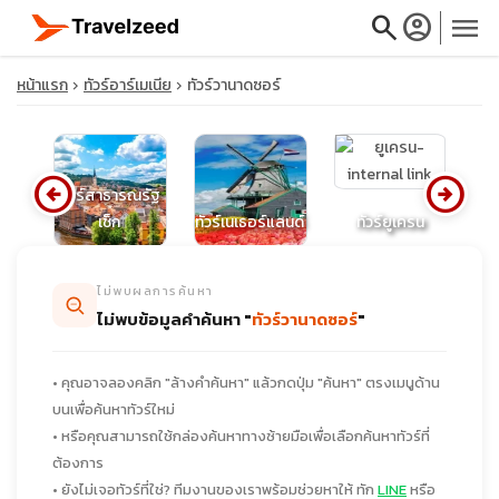
search
account_circle
menu
หน้าแรก
ทัวร์อาร์เมเนีย
ทัวร์วานาดซอร์
arrow_circle_left
arrow_circle_right
close
ทัวร์สาธารณรัฐ
ีโน
เช็ก
ทัวร์เนเธอร์แลนด์
ทัวร์ยูเครน
ทั
travel_explore
ไม่พบผลการค้นหา
ไม่พบข้อมูลคำค้นหา "
ทัวร์วานาดซอร์
"
calendar_month
• คุณอาจลองคลิก "ล้างคำค้นหา" แล้วกดปุ่ม "ค้นหา" ตรงเมนูด้าน
search
บนเพื่อค้นหาทัวร์ใหม่
• หรือคุณสามารถใช้กล่องค้นหาทางซ้ายมือเพื่อเลือกค้นหาทัวร์ที่
ต้องการ
• ยังไม่เจอทัวร์ที่ใช่? ทีมงานของเราพร้อมช่วยหาให้ ทัก
LINE
หรือ