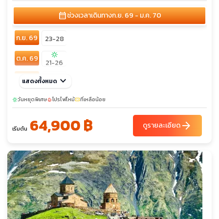
calendar_month
ช่วงเวลาเดินทาง
ก.ย. 69 - ม.ค. 70
ก.ย. 69
23-28
sunny
ต.ค. 69
21-26
พ.ย. 69
keyboard_arrow_down
18-23
แสดงทั้งหมด
sunny
sunny
sunny
ธ.ค. 69
วันหยุดพิเศษ
โปรไฟไหม้
ที่เหลือน้อย
sunny
local_fire_department
confirmation_number
02-07
09-14
30-04
64,900 ฿
arrow_forward
ดูรายละเอียด
เริ่มต้น