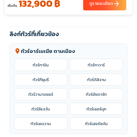
132,900 ฿
arrow_forward
ดูรายละเอียด
เริ่มต้น
ลิงก์ทัวร์ที่เกี่ยวข้อง
ทัวร์อาร์เมเนีย ตามเมือง
location_on
ทัวร์กาปัน
ทัวร์กาวาร์
ทัวร์กียุมรี
ทัวร์ดิลิจาน
ทัวร์วานาดซอร์
ทัวร์อัชตารัก
ทัวร์อีแจวัน
ทัวร์เยอร์มุก
ทัวร์เยเรวาน
ทัวร์เฮอรัซดัน