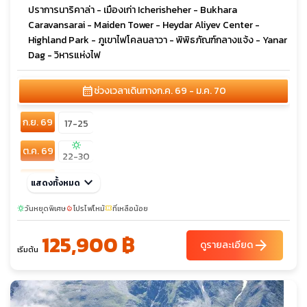
ปราการนาริคาล่า - เมืองเก่า Icherisheher - Bukhara
Caravansarai - Maiden Tower - Heydar Aliyev Center -
Highland Park - ภูเขาไฟโคลนลาวา - พิพิธภัณฑ์กลางแจ้ง - Yanar
Dag - วิหารแห่งไฟ
calendar_month
ช่วงเวลาเดินทาง
ก.ค. 69 - ม.ค. 70
ก.ย. 69
17-25
sunny
ต.ค. 69
22-30
พ.ย. 69
keyboard_arrow_down
03-11
แสดงทั้งหมด
sunny
ธ.ค. 69
วันหยุดพิเศษ
โปรไฟไหม้
ที่เหลือน้อย
sunny
local_fire_department
confirmation_number
29-06
125,900 ฿
arrow_forward
ดูรายละเอียด
เริ่มต้น