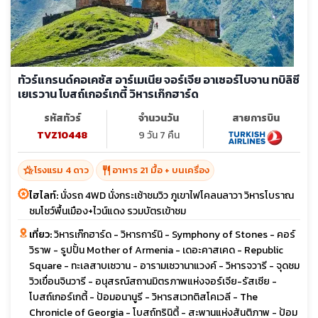
ทัวร์แกรนด์คอเคซัส อาร์เมเนีย จอร์เจีย อาเซอร์ไบจาน ทบิลิซี
เยเรวาน โบสถ์เกอร์เกตี้ วิหารเก๊กฮาร์ด
รหัสทัวร์
จำนวนวัน
สายการบิน
TVZ10448
9 วัน 7 คืน
hotel_class
restaurant
โรงแรม 4 ดาว
อาหาร 21 มื้อ + บนเครื่อง
ไฮไลท์:
นั่งรถ 4WD นั่งกระเช้าชมวิว ภูเขาไฟโคลนลาวา วิหารโบราณ
ชมโชว์พื้นเมือง+ไวน์แดง รวมบัตรเข้าชม
เที่ยว:
วิหารเก๊กฮาร์ด - วิหารการ์นิ - Symphony of Stones - คอร์
วิราพ - รูปปั้น Mother of Armenia - เดอะคาสเคด - Republic
Square - ทะเลสาบเซวาน - อารามเซวานาแวงค์ - วิหารจวารี - จุดชม
วิวเขื่อนจินวารี - อนุสรณ์สถานมิตรภาพแห่งจอร์เจีย-รัสเซีย -
โบสถ์เกอร์เกตี้ - ป้อมอนานูรี - วิหารสเวทติสโคเวลี - The
Chronicle of Georgia - โบสถ์ทรินิตี้ - สะพานแห่งสันติภาพ - ป้อม