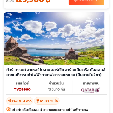
เริ่มต้น
sunny
เม.ย. 70
06-16
ทัวร์แกรนด์ อาเซอร์ไบจาน จอร์เจีย อาร์เมเนีย คริสตัลฮอลล์
คาซเบกิ กระเช้าไฟฟ้าทาเทฟ อารามเซแวน (บินภายใน2ขา)
รหัสทัวร์
จำนวนวัน
สายการบิน
TVZ9960
13 วัน 10 คืน
hotel_class
restaurant
โรงแรม 4 ดาว
อาหาร 31 มื้อ
ไฮไลท์:
คริสตัลฮอลล์ อารามเซแวน กระเช้าไฟฟ้าทาเทฟ