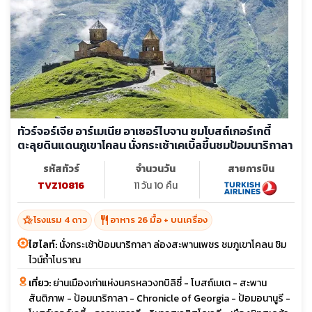
ทัวร์จอร์เจีย อาร์เมเนีย อาเซอร์ไบจาน ชมโบสถ์เกอร์เกตี้
ตะลุยดินแดนภูเขาโคลน นั่งกระเช้าเคเบิ้ลขึ้นชมป้อมนาริกาลา
รหัสทัวร์
จำนวนวัน
สายการบิน
TVZ10816
11 วัน 10 คืน
hotel_class
restaurant
โรงแรม 4 ดาว
อาหาร 26 มื้อ + บนเครื่อง
ไฮไลท์:
นั่งกระเช้าป้อมนาริกาลา ล่องสะพานเพชร ชมภูเขาโคลน ชิม
ไวน์ถ้ำโบราณ
เที่ยว:
ย่านเมืองเก่าแห่งนครหลวงทบิลิซี่ - โบสถ์เมเต - สะพาน
สันติภาพ - ป้อมนาริกาลา - Chronicle of Georgia - ป้อมอนานูรี -