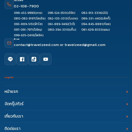
โทรศัพท์
02-108-7900
099-432-9990
(อาย)
095-524-5513
(เติร์ก)
082-913-3336
(นินิ)
080-082-9197
(รัสเซีย)
062-103-3313
(ใบเตย)
086-331-4402
(ลัคกี้)
093-889-5151
(ฟ้าใส)
061-889-9492
(วิววี่)
094-845-8881
(ก้อย)
097-091-7971
(โจริญ)
080-394-3310
(เก็บ)
081-639-8333
(แอม)
099-635-0416
(โฟล์ค)
อีเมล
contact@travelzeed.com
or
travelzeed@gmail.com
เมนูหลัก
หน้าแรก
จัดกรุ๊ปทัวร์
เกี่ยวกับเรา
ติดต่อเรา