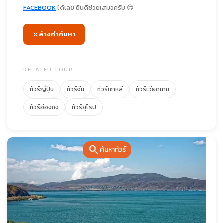
FACEBOOK
ได้เลย ยินดีช่วยเสมอครับ 😊
ล้างคำค้นหา
RELATED TOUR
ทัวร์ญี่ปุ่น
ทัวร์จีน
ทัวร์เกาหลี
ทัวร์เวียดนาม
ทัวร์ฮ่องกง
ทัวร์ยุโรป
search
ค้นหาทัวร์