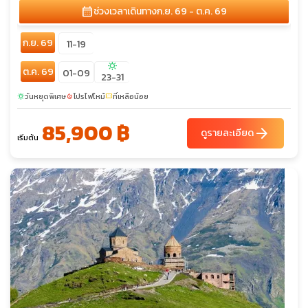
calendar_month
ช่วงเวลาเดินทาง
ก.ย. 69 - ต.ค. 69
ก.ย. 69
11-19
sunny
ต.ค. 69
01-09
23-31
วันหยุดพิเศษ
โปรไฟไหม้
ที่เหลือน้อย
sunny
local_fire_department
confirmation_number
85,900 ฿
arrow_forward
ดูรายละเอียด
เริ่มต้น