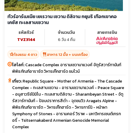
ทัวร์อาร์เมเนีย เยเรวาน เซวาน ดิลิจาน กยุมริ เทือกเขาคอ
เคซัส ทะเลสาบเซวาน
รหัสทัวร์
จำนวนวัน
สายการบิน
TVZ3144
6 วัน 4 คืน
hotel_class
restaurant
โรงแรม 4 ดาว
อาหาร 12 มื้อ + บนเครื่อง
ไฮไลท์:
Cascade Complex อารามเซวานาแวงค์ จัตุรัสวาร์ทานันท์
พิพิธภัณฑ์อารารัต วิหารเก๊กฮาร์ด ชมไวน์
เที่ยว:
Republic Square - Mother of Armenia - The Cascade
Complex - ทะเลสาบเซวาน - อารามเซวานาแวงค์ - Peace Square
- อนุสาวรีย์มิมิโน - ทะเลสาบดิลิจาน - Sharambeyan Street - จัตุ
รัสวาร์ทานันท์ - ป้อมปราการสีดำ - จุดชมวิว Aragats Alpine -
พิพิธภัณฑ์อารารัต - วิหารเก๊กฮาร์ด - วิหารการ์นิ - หน้าผา
Symphony of Stones - อารามคอร์ วิราพ - มหาวิหารเซนต์เกรก
อรี่ - Tsitsernakaberd Armenian Genocide Memorial
Complex