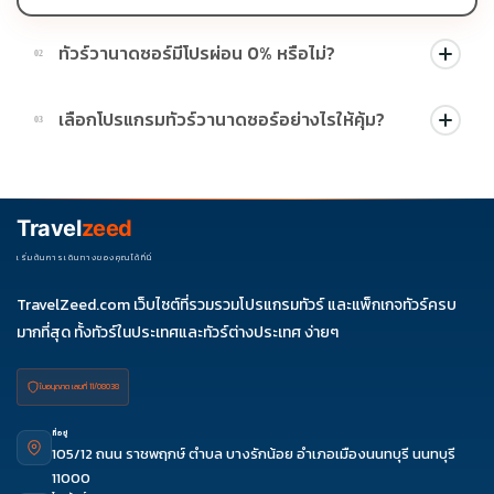
ทัวร์วานาดซอร์มีโปรผ่อน 0% หรือไม่?
02
บางโปรแกรมมีโปรผ่อน 0% หรือโปรโมชั่นบัตรเครดิตตามเงื่อนไขที่
เลือกโปรแกรมทัวร์วานาดซอร์อย่างไรให้คุ้ม?
03
บริษัทกำหนด สามารถดูสัญลักษณ์โปรโมชั่นในรายการทัวร์แต่ละ
รายการได้
ควรดูจำนวนวัน ไฮไลต์ที่รวมจริง โรงแรม สายการบิน มื้ออาหาร และ
ช่วงราคา ไม่ควรเทียบจากราคาต่ำสุดเพียงอย่างเดียว
Travel
zeed
เริ่มต้นการเดินทางของคุณได้ที่นี่
TravelZeed.com เว็บไซต์ที่รวมรวมโปรแกรมทัวร์ และแพ็กเกจทัวร์ครบ
มากที่สุด ทั้งทัวร์ในประเทศและทัวร์ต่างประเทศ ง่ายๆ
ใบอนุญาต เลขที่ 11/08038
ที่อยู่
105/12 ถนน ราชพฤกษ์ ตำบล บางรักน้อย อำเภอเมืองนนทบุรี นนทบุรี
11000