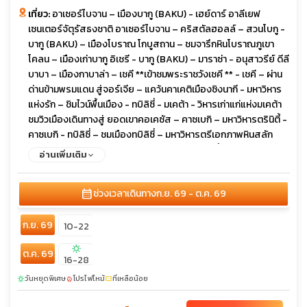
เที่ยว:
อาเซอร์ไบจาน – เมืองบากู (BAKU) - เฮย์ดาร์ อาลีเยฟ
เซนเตอร์จัตุรัสธงชาติ อาเซอร์ไบจาน – คริสตัลฮอลล์ – สวนโบกู -
บากู (BAKU) – เมืองโบราณ โกบูสถาน – ชมจารึกหินโบราณภูเขา
โคลน – เมืองเก่าบากู อิเชรี - บากู (BAKU) – มาราซ่า - อนุสาวรีย์ ดีลี
บาบา – เมืองกาบาล่า – เชคี **เข้าชมพระราชวังเชคี ** - เชคี – ผ่าน
ด่านข้ามพรมแดน สู่จอร์เจีย – แคว้นคาเคติเมืองซิงนากี - มหาวิหาร
แห่งรัก – ชิมไวน์พื้นเมือง - ทบิลิซี่ - มเคต้า - วิหารเก่าแก่แห่งมเคต้า
ชมวิวเมืองเดินทางสู่ ยอดเขาคอเคซัส – คาซเบกิ – มหาวิหารตรินิตี้ -
คาซเบกิ - ทบิลิซี่ – ชมเมืองทบิลิซี่ – มหาวิหารตรีเอกภาพหินสลัก
จอร์เจียน - สะพานสันติภาพ – ชมวิวเมือง - ทบิลิซี่ – เมืองโบราณ
อ่านเพิ่มเติม
อัพลิสทิคเฮ - โกรี – สตาลิน มิวเซียมเมืองเก่าจอร์เจีย ป้อมนาริคาร่า
- ชมเมืองเก่าทิบิลิซี่ - เมืองซาดาโคล – ข้ามพรมแดนสู่ ซาดาโคลอา
calendar_month
ช่วงเวลาเดินทาง
ก.ย. 69 - ต.ค. 69
รามฮักพัท – เมืองดิลิจัน (The Little Switzerland) - ดิลิจัน – แคว้น
ทะเลสาบเซวาน – ล่องเรือทะเลสาบเซวานอารามเซวานาแว๊งค์
ก.ย. 69
(SEVANAVANK) - เมืองน้ำแร่เจอร์มุก - คันซอเรฟท์ - กระเช้าไฟฟ้า
10-22
ทาเทฟ (ยาวที่สุดในโลก)มหาวิหารทาเทฟกลางหุบเขา – โนราแวงค์ -
sunny
ต.ค. 69
เยเรวาน - เมืองเอชมีอัดซิน – มหาวิหารซวาร์ตโนทส์ชมเมืองเยเรวาน
16-28
- เดอะคาสเคส - น้ำพุเต้นระบำ
วันหยุดพิเศษ
โปรไฟไหม้
ที่เหลือน้อย
sunny
local_fire_department
confirmation_number