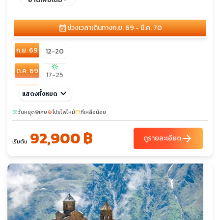
calendar_month
ช่วงเวลาเดินทาง
ก.ย. 69 - มี.ค. 70
ก.ย. 69
12-20
sunny
ต.ค. 69
17-25
พ.ย. 69
keyboard_arrow_down
14-22
แสดงทั้งหมด
sunny
sunny
ธ.ค. 69
วันหยุดพิเศษ
โปรไฟไหม้
ที่เหลือน้อย
sunny
local_fire_department
confirmation_number
05-13
26-03
92,900 ฿
ม.ค. 70
23-31
arrow_forward
ดูรายละเอียด
เริ่มต้น
ก.พ. 70
20-28
มี.ค. 70
20-28