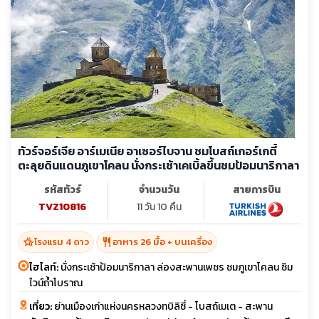
ทัวร์จอร์เจีย อาร์เมเนีย อาเซอร์ไบจาน ชมโบสถ์เกอร์เกตี้
ตะลุยดินแดนภูเขาโคลน นั่งกระเช้าเคเบิ้ลขึ้นชมป้อมนาริกาลา
รหัสทัวร์
จำนวนวัน
สายการบิน
TVZ10816
11 วัน 10 คืน
hotel_class
restaurant
โรงแรม 4 ดาว
อาหาร 26 มื้อ + บนเครื่อง
ไฮไลท์:
นั่งกระเช้าป้อมนาริกาลา ล่องสะพานเพชร ชมภูเขาโคลน ชิม
ไวน์ถ้ำโบราณ
เที่ยว:
ย่านเมืองเก่าแห่งนครหลวงทบิลิซี่ - โบสถ์เมเต - สะพาน