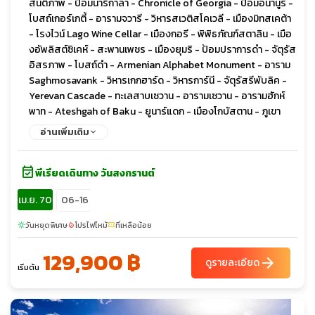
สันติภาพ - ป้อมนาริกาลา - Chronicle of Georgia - ป้อมอนานูรี -
โบสถ์เกอร์เกตี้ - อารามจวารี - วิหารสเวติสโคเวลี - เมืองมิทสเคต้า
- โรงไวน์ Lago Wine Cellar - เมืองกอรี - พิพิธภัณฑ์สตาลิน - เมือ
งอัพลิสต์ซิเคห์ - สะพานเพชร - เมืองยุมริ - ป้อมปราการดำ - จัตุรัส
อิสรภาพ - โบสถ์ดำ - Armenian Alphabet Monument - อาราม
Saghmosavank - วิหารเกกฮาร์ด - วิหารการ์นี - จัตุรัสรีพับลิค -
Yerevan Cascade - ทะเลสาบเซวาน - อารามเซวาน - อารามฮักห์
พาท - Ateshgah of Baku - ยูนาร์แดก - เมืองโกบัสตาน - ภูเขา
โคลน - เมืองเก่าบากู - พระราชวังแห่งราชวงศ์เชอร์วาน - คาราวาน
อ่านเพิ่มเติม
ซาราย - หอคอยไมเต้น
event_available
พีเรียดเดินทาง วันสงกรานต์
เม.ย. 70
06-16
วันหยุดพิเศษ
โปรไฟไหม้
ที่เหลือน้อย
sunny
local_fire_department
confirmation_number
129,900 ฿
arrow_forward
ดูรายละเอียด
เริ่มต้น