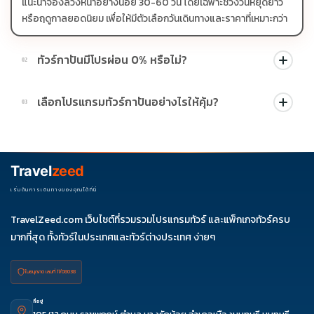
แนะนำจองล่วงหน้าอย่างน้อย 30-60 วัน โดยเฉพาะช่วงวันหยุดยาว
หรือฤดูกาลยอดนิยม เพื่อให้มีตัวเลือกวันเดินทางและราคาที่เหมาะกว่า
ทัวร์กาปันมีโปรผ่อน 0% หรือไม่?
02
บางโปรแกรมมีโปรผ่อน 0% หรือโปรโมชั่นบัตรเครดิตตามเงื่อนไขที่
เลือกโปรแกรมทัวร์กาปันอย่างไรให้คุ้ม?
03
บริษัทกำหนด สามารถดูสัญลักษณ์โปรโมชั่นในรายการทัวร์แต่ละ
รายการได้
ควรดูจำนวนวัน ไฮไลต์ที่รวมจริง โรงแรม สายการบิน มื้ออาหาร และ
ช่วงราคา ไม่ควรเทียบจากราคาต่ำสุดเพียงอย่างเดียว
Travel
zeed
เริ่มต้นการเดินทางของคุณได้ที่นี่
TravelZeed.com เว็บไซต์ที่รวมรวมโปรแกรมทัวร์ และแพ็กเกจทัวร์ครบ
มากที่สุด ทั้งทัวร์ในประเทศและทัวร์ต่างประเทศ ง่ายๆ
ใบอนุญาต เลขที่ 11/08038
ที่อยู่