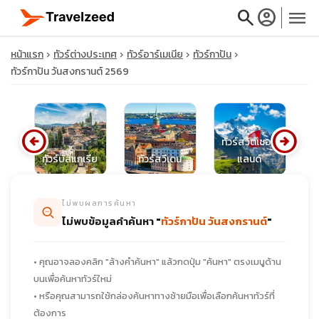
search
account_circle
menu
หน้าแรก
ทัวร์ต่างประเทศ
ทัวร์อาร์เมเนีย
ทัวร์กาปัน
ทัวร์กาปัน วันสงกรานต์ 2569
close
arrow_circle_left
arrow_circle_right
ทัวร์สวิตเซอร์
ย์
ทัวร์บัลแกเรีย
ทัวร์สวีเดน
แลนด์
travel_explore
ไม่พบผลการค้นหา
calendar_month
ไม่พบข้อมูลคำค้นหา "
ทัวร์กาปัน วันสงกรานต์
"
search
• คุณอาจลองคลิก "ล้างคำค้นหา" แล้วกดปุ่ม "ค้นหา" ตรงเมนูด้าน
บนเพื่อค้นหาทัวร์ใหม่
• หรือคุณสามารถใช้กล่องค้นหาทางซ้ายมือเพื่อเลือกค้นหาทัวร์ที่
ต้องการ