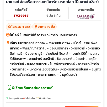
นาแวงค์ ล่องเรืออารามเกห์การ์ด มรดกโลก (บินภายใน2ขา)
รหัสทัวร์
จำนวนวัน
สายการบิน
TVZ9957
9 วัน 6 คืน
hotel_class
restaurant
โรงแรม 4 ดาว
อาหาร 19 มื้อ
ไฮไลท์:
โบสถ์ตรีนีตี้ อารามเกห์การ์ด ป้อมนาริคาร่า
เที่ยว:
มหาวิหารตรีเอกภาพ - สะพานสันติภาพ - เมืองโบราณ อัพลิ
สทิคเฮ - พิพิธภัณฑ์สตาลิน - ป้อมนาริคาร่า - วิหารจวารี - วิหารสเว
ติสโคเวรี - ป้อมอานานูริ - อ่างเก็บน้ำซินวาลี - โบสถ์ตรีนีตี้ - อนุเสว
รีย์มิตรภาพ - สวนน้ำแร่ บอร์โจมิ - ป้อมราบาติ - ป้อมดำ - จตุรัส
วาร์ทานันท์ - ทะเลสาบเซวาน - โบสถ์เซวานาแวงค์ - อารามเกห์การ์ด
- วิหารการ์นี - มหาวิหารเอชมีอัดซิน - มหาวิหารซวาร์ตโนทส์ - อนุสาว
รีย์เจเนรัลซาร์แฮน - เดอะ คาสเคด - น้ำพุเต้นระบำ
event_available
พีเรียดเดินทาง วันสงกรานต์
วันหยุดพิเศษ
โปรไฟไหม้
ที่เหลือน้อย
sunny
local_fire_department
confirmation_number