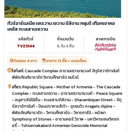
ทัวร์อาร์เมเนีย เยเรวาน เซวาน ดิลิจาน กยุมริ เทือกเขาคอ
เคซัส ทะเลสาบเซวาน
รหัสทัวร์
จำนวนวัน
สายการบิน
TVZ3144
6 วัน 4 คืน
hotel_class
restaurant
โรงแรม 4 ดาว
อาหาร 12 มื้อ + บนเครื่อง
ไฮไลท์:
Cascade Complex อารามเซวานาแวงค์ จัตุรัสวาร์ทานันท์
พิพิธภัณฑ์อารารัต วิหารเก๊กฮาร์ด ชมไวน์
เที่ยว:
Republic Square - Mother of Armenia - The Cascade
Complex - ทะเลสาบเซวาน - อารามเซวานาแวงค์ - Peace Square
- อนุสาวรีย์มิมิโน - ทะเลสาบดิลิจาน - Sharambeyan Street - จัตุ
รัสวาร์ทานันท์ - ป้อมปราการสีดำ - จุดชมวิว Aragats Alpine -
พิพิธภัณฑ์อารารัต - วิหารเก๊กฮาร์ด - วิหารการ์นิ - หน้าผา
Symphony of Stones - อารามคอร์ วิราพ - มหาวิหารเซนต์เกรก
อรี่ - Tsitsernakaberd Armenian Genocide Memorial