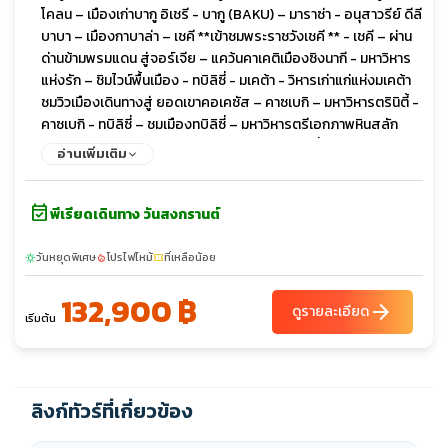
โคลน – เมืองเก่าบากู อิเชรี - บากู (BAKU) – มาราซ่า - อนุสาวรีย์ ดีลี
บาบา – เมืองกาบาล่า – เชคี **เข้าชมพระราชวังเชคี ** - เชคี – ผ่าน
ด่านข้ามพรมแดน สู่จอร์เจีย – แคว้นคาเคติเมืองซิงนากี - มหาวิหาร
แห่งรัก – ชิมไวน์พื้นเมือง - ทบิลิซี่ - มเคต้า - วิหารเก่าแก่แห่งมเคต้า
ชมวิวเมืองเดินทางสู่ ยอดเขาคอเคซัส – คาซเบกิ – มหาวิหารตรินิตี้ -
คาซเบกิ - ทบิลิซี่ – ชมเมืองทบิลิซี่ – มหาวิหารตรีเอกภาพหินสลัก
จอร์เจียน - สะพานสันติภาพ – ชมวิวเมือง - ทบิลิซี่ – เมืองโบราณ
อ่านเพิ่มเติม
อัพลิสทิคเฮ - โกรี – สตาลิน มิวเซียมเมืองเก่าจอร์เจีย ป้อมนาริคาร่า
- ชมเมืองเก่าทิบิลิซี่ - เมืองซาดาโคล – ข้ามพรมแดนสู่ ซาดาโคลอา
event_available
รามฮักพัท – เมืองดิลิจัน (The Little Switzerland) - ดิลิจัน – แคว้น
พีเรียดเดินทาง วันสงกรานต์
ทะเลสาบเซวาน – ล่องเรือทะเลสาบเซวานอารามเซวานาแว๊งค์
(SEVANAVANK) - เมืองน้ำแร่เจอร์มุก - คันซอเรฟท์ - กระเช้าไฟฟ้า
วันหยุดพิเศษ
โปรไฟไหม้
ที่เหลือน้อย
sunny
local_fire_department
confirmation_number
ทาเทฟ (ยาวที่สุดในโลก)มหาวิหารทาเทฟกลางหุบเขา – โนราแวงค์ -
132,900 ฿
เยเรวาน - เมืองเอชมีอัดซิน – มหาวิหารซวาร์ตโนทส์ชมเมืองเยเรวาน
arrow_forward
ดูรายละเอียด
เริ่มต้น
- เดอะคาสเคส - น้ำพุเต้นระบำ
ลิงก์ทัวร์ที่เกี่ยวข้อง