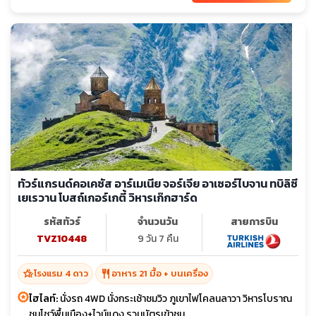
ทัวร์แกรนด์คอเคซัส อาร์เมเนีย จอร์เจีย อาเซอร์ไบจาน ทบิลิซี
เยเรวาน โบสถ์เกอร์เกตี้ วิหารเก๊กฮาร์ด
รหัสทัวร์
จำนวนวัน
สายการบิน
TVZ10448
9 วัน 7 คืน
hotel_class
restaurant
โรงแรม 4 ดาว
อาหาร 21 มื้อ + บนเครื่อง
ไฮไลท์:
นั่งรถ 4WD นั่งกระเช้าชมวิว ภูเขาไฟโคลนลาวา วิหารโบราณ
ชมโชว์พื้นเมือง+ไวน์แดง รวมบัตรเข้าชม