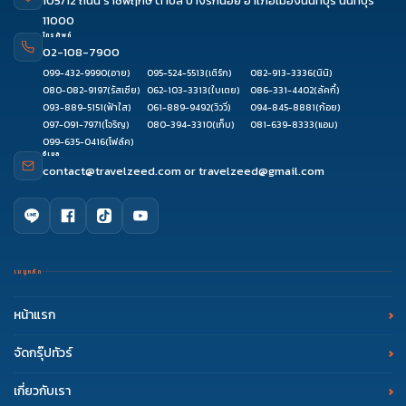
105/12 ถนน ราชพฤกษ์ ตำบล บางรักน้อย อำเภอเมืองนนทบุรี นนทบุรี
11000
โทรศัพท์
02-108-7900
099-432-9990
(อาย)
095-524-5513
(เติร์ก)
082-913-3336
(นินิ)
080-082-9197
(รัสเซีย)
062-103-3313
(ใบเตย)
086-331-4402
(ลัคกี้)
093-889-5151
(ฟ้าใส)
061-889-9492
(วิววี่)
094-845-8881
(ก้อย)
097-091-7971
(โจริญ)
080-394-3310
(เก็บ)
081-639-8333
(แอม)
099-635-0416
(โฟล์ค)
อีเมล
contact@travelzeed.com
or
travelzeed@gmail.com
เมนูหลัก
หน้าแรก
จัดกรุ๊ปทัวร์
เกี่ยวกับเรา