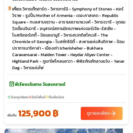
เที่ยว:
วิหารเก๊กฮาร์ด - วิหารการ์นิ - Symphony of Stones - คอร์
วิราพ - รูปปั้น Mother of Armenia - เดอะคาสเคด - Republic
Square - ทะเลสาบเซวาน - อารามเซวานาแวงค์ - วิหารจวารี - จุดชม
วิวเขื่อนจินวารี - อนุสรณ์สถานมิตรภาพแห่งจอร์เจีย-รัสเซีย -
โบสถ์เกอร์เกตี้ - ป้อมอนานูรี - วิหารสเวทติสโคเวลี - The
Chronicle of Georgia - โบสถ์ทรินิตี้ - สะพานแห่งสันติภาพ - ป้อม
ปราการนาริคาล่า - เมืองเก่า Icherisheher - Bukhara
Caravansarai - Maiden Tower - Heydar Aliyev Center -
Highland Park - ภูเขาไฟโคลนลาวา - พิพิธภัณฑ์กลางแจ้ง - Yanar
Dag - วิหารแห่งไฟ
event_available
พีเรียดเดินทาง วันสงกรานต์
วันหยุดพิเศษ
โปรไฟไหม้
ที่เหลือน้อย
sunny
local_fire_department
confirmation_number
125,900 ฿
arrow_forward
ดูรายละเอียด
เริ่มต้น