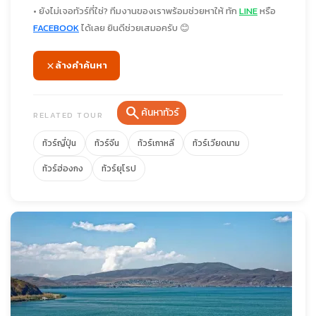
• ยังไม่เจอทัวร์ที่ใช่? ทีมงานของเราพร้อมช่วยหาให้ ทัก
LINE
หรือ
FACEBOOK
ได้เลย ยินดีช่วยเสมอครับ 😊
ล้างคำค้นหา
search
ค้นหาทัวร์
RELATED TOUR
ทัวร์ญี่ปุ่น
ทัวร์จีน
ทัวร์เกาหลี
ทัวร์เวียดนาม
ทัวร์ฮ่องกง
ทัวร์ยุโรป