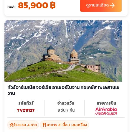
85,900 ฿
arrow_forward
ดูรายละเอียด
เริ่มต้น
ทัวร์อาร์เมเนีย จอร์เจีย อาเซอร์ไบจาน คอเคซัส ทะเลสาบเซ
วาน
รหัสทัวร์
จำนวนวัน
สายการบิน
TVZ11127
9 วัน 7 คืน
hotel_class
restaurant
โรงแรม 4 ดาว
อาหาร 21 มื้อ + บนเครื่อง