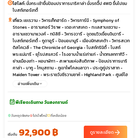
ไฮไลท์:
นั่งกระเช้าขึ้นป้อมปราการนาริคาล่า นั่งรถจิ๊ป 4WD ขึ้นไปชม
โบสถ์เกอร์เกตี้
เที่ยว:
เยเรวาน - วิหารเก็กฮาร์ด - วิหารการ์นี - Symphony of
Stones - อารามคอร์ วิราพ - เดอะคาสเคด - ทะเลสาบเซวาน -
อารามเซวานาแวงค์ - ทบิลิซี - วิหารจวารี - จุดชมวิวเขื่อนจินวารี -
โบสถ์เกอร์เกตี้ - กูดาอูรี - ป้อมอนานูรี - เมืองมิทสเคต้า - วิหารสเวท
ติสโคเวลี - The Chronicle of Georgia - โบสถ์ทรินิตี้ - โบสถ์
พระแม่มารี - ยุโรปสแควร์ - โรงอาบน้ำแร่เก่าแก่ - น้ำตกเลกทากิวี -
ย่านเมืองเก่า - หอนาฬิกา - สะพานแห่งสันติภาพ - ป้อมปราการนาริ
คาล่า - บากู - โกบุสถาน - ภูเขาไฟโคลนลาวา - ประตูคู่ปราสาท -
Maiden Tower - พระราชวังชีรวานซาห์ - Highland Park - ศูนย์ไฮ
ดาร์ อาลิเยฟ - ยานาร์แด็ก - วิหารแห่งไฟ
อ่านเพิ่มเติม
event_available
พีเรียดเดินทาง วันสงกรานต์
วันหยุดพิเศษ
โปรไฟไหม้
ที่เหลือน้อย
sunny
local_fire_department
confirmation_number
92,900 ฿
arrow_forward
ดูรายละเอียด
เริ่มต้น