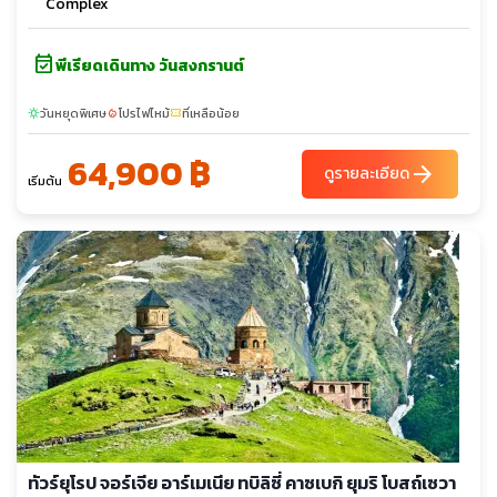
Complex
event_available
พีเรียดเดินทาง วันสงกรานต์
วันหยุดพิเศษ
โปรไฟไหม้
ที่เหลือน้อย
sunny
local_fire_department
confirmation_number
64,900 ฿
arrow_forward
ดูรายละเอียด
เริ่มต้น
ทัวร์ยุโรป จอร์เจีย อาร์เมเนีย ทบิลิซี่ คาซเบกิ ยุมริ โบสถ์เซวา