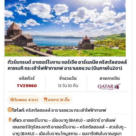
ทัวร์แกรนด์ อาเซอร์ไบจาน จอร์เจีย อาร์เมเนีย คริสตัลฮอลล์
คาซเบกิ กระเช้าไฟฟ้าทาเทฟ อารามเซแวน (บินภายใน2ขา)
รหัสทัวร์
จำนวนวัน
สายการบิน
TVZ9960
13 วัน 10 คืน
hotel_class
restaurant
โรงแรม 4 ดาว
อาหาร 31 มื้อ
ไฮไลท์:
คริสตัลฮอลล์ อารามเซแวน กระเช้าไฟฟ้าทาเทฟ
เที่ยว:
อาเซอร์ไบจาน – เมืองบากู (BAKU) - เฮย์ดาร์ อาลีเยฟ
เซนเตอร์จัตุรัสธงชาติ อาเซอร์ไบจาน – คริสตัลฮอลล์ – สวนโบกู -
บากู (BAKU) – เมืองโบราณ โกบูสถาน – ชมจารึกหินโบราณภูเขา