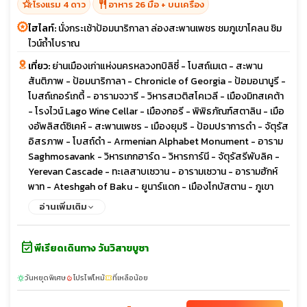
hotel_class
restaurant
โรงแรม 4 ดาว
อาหาร 26 มื้อ + บนเครื่อง
ไฮไลท์:
นั่งกระเช้าป้อมนาริกาลา ล่องสะพานเพชร ชมภูเขาโคลน ชิม
ไวน์ถ้ำโบราณ
เที่ยว:
ย่านเมืองเก่าแห่งนครหลวงทบิลิซี่ - โบสถ์เมเต - สะพาน
สันติภาพ - ป้อมนาริกาลา - Chronicle of Georgia - ป้อมอนานูรี -
โบสถ์เกอร์เกตี้ - อารามจวารี - วิหารสเวติสโคเวลี - เมืองมิทสเคต้า
- โรงไวน์ Lago Wine Cellar - เมืองกอรี - พิพิธภัณฑ์สตาลิน - เมือ
งอัพลิสต์ซิเคห์ - สะพานเพชร - เมืองยุมริ - ป้อมปราการดำ - จัตุรัส
อิสรภาพ - โบสถ์ดำ - Armenian Alphabet Monument - อาราม
Saghmosavank - วิหารเกกฮาร์ด - วิหารการ์นี - จัตุรัสรีพับลิค -
Yerevan Cascade - ทะเลสาบเซวาน - อารามเซวาน - อารามฮักห์
พาท - Ateshgah of Baku - ยูนาร์แดก - เมืองโกบัสตาน - ภูเขา
โคลน - เมืองเก่าบากู - พระราชวังแห่งราชวงศ์เชอร์วาน - คาราวาน
อ่านเพิ่มเติม
ซาราย - หอคอยไมเต้น
event_available
พีเรียดเดินทาง วันวิสาขบูชา
วันหยุดพิเศษ
โปรไฟไหม้
ที่เหลือน้อย
sunny
local_fire_department
confirmation_number