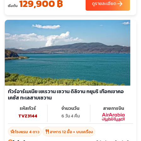
129,900 ฿
arrow_forward
ดูรายละเอียด
เริ่มต้น
ทัวร์อาร์เมเนีย เยเรวาน เซวาน ดิลิจาน กยุมริ เทือกเขาคอ
เคซัส ทะเลสาบเซวาน
รหัสทัวร์
จำนวนวัน
สายการบิน
TVZ3144
6 วัน 4 คืน
hotel_class
restaurant
โรงแรม 4 ดาว
อาหาร 12 มื้อ + บนเครื่อง