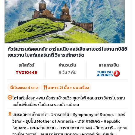
ทัวร์แกรนด์คอเคซัส อาร์เมเนีย จอร์เจีย อาเซอร์ไบจาน ทบิลิซี
เยเรวาน โบสถ์เกอร์เกตี้ วิหารเก๊กฮาร์ด
รหัสทัวร์
จำนวนวัน
สายการบิน
TVZ10448
9 วัน 7 คืน
hotel_class
restaurant
โรงแรม 4 ดาว
อาหาร 21 มื้อ + บนเครื่อง
ไฮไลท์:
นั่งรถ 4WD นั่งกระเช้าชมวิว ภูเขาไฟโคลนลาวา วิหารโบราณ
ชมโชว์พื้นเมือง+ไวน์แดง รวมบัตรเข้าชม
เที่ยว:
วิหารเก๊กฮาร์ด - วิหารการ์นิ - Symphony of Stones - คอร์
วิราพ - รูปปั้น Mother of Armenia - เดอะคาสเคด - Republic
Square - ทะเลสาบเซวาน - อารามเซวานาแวงค์ - วิหารจวารี - จุดชม
วิวเขื่อนจินวารี - อนุสรณ์สถานมิตรภาพแห่งจอร์เจีย-รัสเซีย -