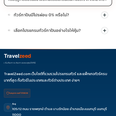
ทัวร์กาปันมีโปรผ่อน 0% หรือไม่?
02
บางโปรแกรมมีโปรผ่อน 0% หรือโปรโมชั่นบัตรเครดิตตามเงื่อนไขที่
เลือกโปรแกรมทัวร์กาปันอย่างไรให้คุ้ม?
03
บริษัทกำหนด สามารถดูสัญลักษณ์โปรโมชั่นในรายการทัวร์แต่ละ
รายการได้
ควรดูจำนวนวัน ไฮไลต์ที่รวมจริง โรงแรม สายการบิน มื้ออาหาร และ
ช่วงราคา ไม่ควรเทียบจากราคาต่ำสุดเพียงอย่างเดียว
Travel
zeed
เริ่มต้นการเดินทางของคุณได้ที่นี่
TravelZeed.com เว็บไซต์ที่รวมรวมโปรแกรมทัวร์ และแพ็กเกจทัวร์ครบ
มากที่สุด ทั้งทัวร์ในประเทศและทัวร์ต่างประเทศ ง่ายๆ
ใบอนุญาต เลขที่ 11/08038
ที่อยู่
105/12 ถนน ราชพฤกษ์ ตำบล บางรักน้อย อำเภอเมืองนนทบุรี นนทบุรี
11000