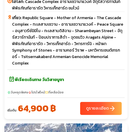
ไฮไลท์:
Cascade Complex อารามเซวานาแวงค์ จัตุรัสวาร์ทานันท์
พิพิธภัณฑ์อารารัต วิหารเก๊กฮาร์ด ชมไวน์
เที่ยว:
Republic Square - Mother of Armenia - The Cascade
Complex - ทะเลสาบเซวาน - อารามเซวานาแวงค์ - Peace Square
- อนุสาวรีย์มิมิโน - ทะเลสาบดิลิจาน - Sharambeyan Street - จัตุ
รัสวาร์ทานันท์ - ป้อมปราการสีดำ - จุดชมวิว Aragats Alpine -
พิพิธภัณฑ์อารารัต - วิหารเก๊กฮาร์ด - วิหารการ์นิ - หน้าผา
Symphony of Stones - อารามคอร์ วิราพ - มหาวิหารเซนต์เกรก
อรี่ - Tsitsernakaberd Armenian Genocide Memorial
Complex
event_available
พีเรียดเดินทาง วันวิสาขบูชา
วันหยุดพิเศษ
โปรไฟไหม้
ที่เหลือน้อย
sunny
local_fire_department
confirmation_number
64,900 ฿
arrow_forward
ดูรายละเอียด
เริ่มต้น