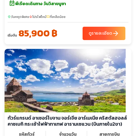
event_available
พีเรียดเดินทาง วันวิสาขบูชา
วันหยุดพิเศษ
โปรไฟไหม้
ที่เหลือน้อย
sunny
local_fire_department
confirmation_number
85,900 ฿
arrow_forward
ดูรายละเอียด
เริ่มต้น
ทัวร์แกรนด์ อาเซอร์ไบจาน จอร์เจีย อาร์เมเนีย คริสตัลฮอลล์
คาซเบกิ กระเช้าไฟฟ้าทาเทฟ อารามเซแวน (บินภายใน2ขา)
รหัสทัวร์
จำนวนวัน
สายการบิน