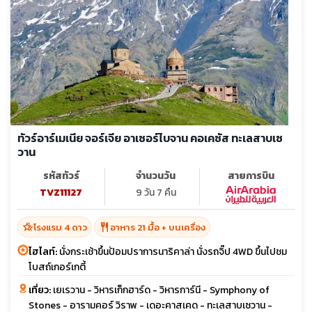
ทัวร์อาร์เมเนีย จอร์เจีย อาเซอร์ไบจาน คอเคซัส ทะเลสาบเซ
วาน
รหัสทัวร์
จำนวนวัน
สายการบิน
TVZ11127
9 วัน 7 คืน
hotel_class
restaurant
โรงแรม 4 ดาว
อาหาร 21 มื้อ + บนเครื่อง
ไฮไลท์:
นั่งกระเช้าขึ้นป้อมปราการนาริคาล่า นั่งรถจิ๊ป 4WD ขึ้นไปชม
โบสถ์เกอร์เกตี้
เที่ยว:
เยเรวาน - วิหารเก็กฮาร์ด - วิหารการ์นี - Symphony of
Stones - อารามคอร์ วิราพ - เดอะคาสเคด - ทะเลสาบเซวาน -