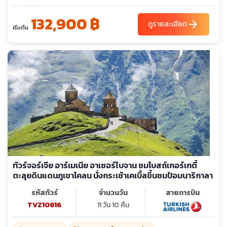
ทาเทฟ (ยาวที่สุดในโลก)มหาวิหารทาเทฟกลางหุบเขา – โนราแวงค์ -
132,900 ฿
เยเรวาน - เมืองเอชมีอัดซิน – มหาวิหารซวาร์ตโนทส์ชมเมืองเยเรวาน
arrow_forward
ดูรายละเอียด
เริ่มต้น
- เดอะคาสเคส - น้ำพุเต้นระบำ
ทัวร์จอร์เจีย อาร์เมเนีย อาเซอร์ไบจาน ชมโบสถ์เกอร์เกตี้
ตะลุยดินแดนภูเขาโคลน นั่งกระเช้าเคเบิ้ลขึ้นชมป้อมนาริกาลา
รหัสทัวร์
จำนวนวัน
สายการบิน
TVZ10816
11 วัน 10 คืน