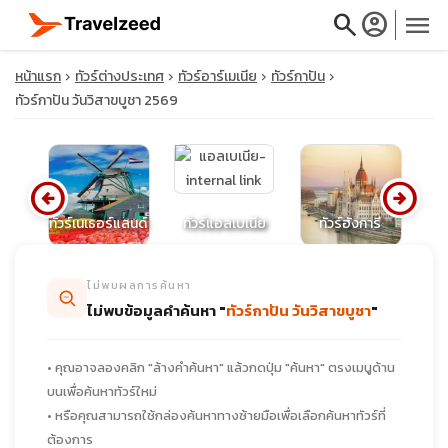
search
account_circle
menu
หน้าแรก
ทัวร์ต่างประเทศ
ทัวร์อาร์เมเนีย
ทัวร์กาปัน
ทัวร์กาปัน วันวิสาขบูชา 2569
close
arrow_circle_left
arrow_circle_right
ย์
ทัวร์เนเธอร์แลนด์
ทัวร์แอลเบเนีย
ทัวร์ฮังการี
ท
travel_explore
ไม่พบผลการค้นหา
calendar_month
ไม่พบข้อมูลคำค้นหา "
ทัวร์กาปัน วันวิสาขบูชา
"
search
• คุณอาจลองคลิก "ล้างคำค้นหา" แล้วกดปุ่ม "ค้นหา" ตรงเมนูด้าน
บนเพื่อค้นหาทัวร์ใหม่
• หรือคุณสามารถใช้กล่องค้นหาทางซ้ายมือเพื่อเลือกค้นหาทัวร์ที่
ต้องการ