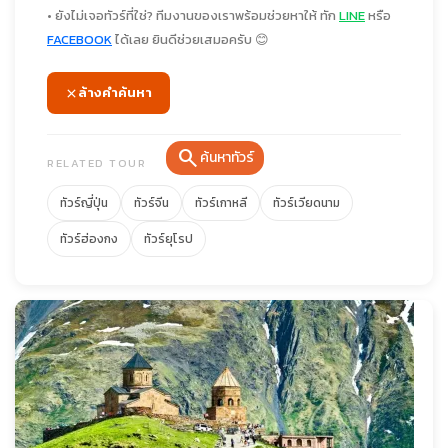
• ยังไม่เจอทัวร์ที่ใช่? ทีมงานของเราพร้อมช่วยหาให้ ทัก
LINE
หรือ
FACEBOOK
ได้เลย ยินดีช่วยเสมอครับ 😊
ล้างคำค้นหา
search
ค้นหาทัวร์
RELATED TOUR
ทัวร์ญี่ปุ่น
ทัวร์จีน
ทัวร์เกาหลี
ทัวร์เวียดนาม
ทัวร์ฮ่องกง
ทัวร์ยุโรป