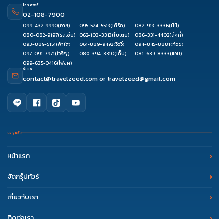
โทรศัพท์
02-108-7900
099-432-9990
(อาย)
095-524-5513
(เติร์ก)
082-913-3336
(นินิ)
080-082-9197
(รัสเซีย)
062-103-3313
(ใบเตย)
086-331-4402
(ลัคกี้)
093-889-5151
(ฟ้าใส)
061-889-9492
(วิววี่)
094-845-8881
(ก้อย)
097-091-7971
(โจริญ)
080-394-3310
(เก็บ)
081-639-8333
(แอม)
099-635-0416
(โฟล์ค)
อีเมล
contact@travelzeed.com
or
travelzeed@gmail.com
เมนูหลัก
หน้าแรก
จัดกรุ๊ปทัวร์
เกี่ยวกับเรา
ติดต่อเรา