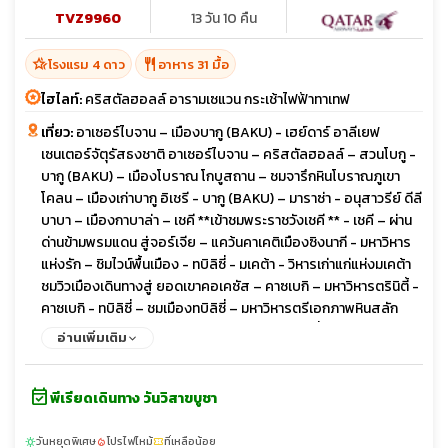
TVZ9960
13 วัน 10 คืน
hotel_class
restaurant
โรงแรม 4 ดาว
อาหาร 31 มื้อ
ไฮไลท์:
คริสตัลฮอลล์ อารามเซแวน กระเช้าไฟฟ้าทาเทฟ
เที่ยว:
อาเซอร์ไบจาน – เมืองบากู (BAKU) - เฮย์ดาร์ อาลีเยฟ
เซนเตอร์จัตุรัสธงชาติ อาเซอร์ไบจาน – คริสตัลฮอลล์ – สวนโบกู -
บากู (BAKU) – เมืองโบราณ โกบูสถาน – ชมจารึกหินโบราณภูเขา
โคลน – เมืองเก่าบากู อิเชรี - บากู (BAKU) – มาราซ่า - อนุสาวรีย์ ดีลี
บาบา – เมืองกาบาล่า – เชคี **เข้าชมพระราชวังเชคี ** - เชคี – ผ่าน
ด่านข้ามพรมแดน สู่จอร์เจีย – แคว้นคาเคติเมืองซิงนากี - มหาวิหาร
แห่งรัก – ชิมไวน์พื้นเมือง - ทบิลิซี่ - มเคต้า - วิหารเก่าแก่แห่งมเคต้า
ชมวิวเมืองเดินทางสู่ ยอดเขาคอเคซัส – คาซเบกิ – มหาวิหารตรินิตี้ -
คาซเบกิ - ทบิลิซี่ – ชมเมืองทบิลิซี่ – มหาวิหารตรีเอกภาพหินสลัก
จอร์เจียน - สะพานสันติภาพ – ชมวิวเมือง - ทบิลิซี่ – เมืองโบราณ
อ่านเพิ่มเติม
อัพลิสทิคเฮ - โกรี – สตาลิน มิวเซียมเมืองเก่าจอร์เจีย ป้อมนาริคาร่า
- ชมเมืองเก่าทิบิลิซี่ - เมืองซาดาโคล – ข้ามพรมแดนสู่ ซาดาโคลอา
event_available
รามฮักพัท – เมืองดิลิจัน (The Little Switzerland) - ดิลิจัน – แคว้น
พีเรียดเดินทาง วันวิสาขบูชา
ทะเลสาบเซวาน – ล่องเรือทะเลสาบเซวานอารามเซวานาแว๊งค์
(SEVANAVANK) - เมืองน้ำแร่เจอร์มุก - คันซอเรฟท์ - กระเช้าไฟฟ้า
วันหยุดพิเศษ
โปรไฟไหม้
ที่เหลือน้อย
sunny
local_fire_department
confirmation_number