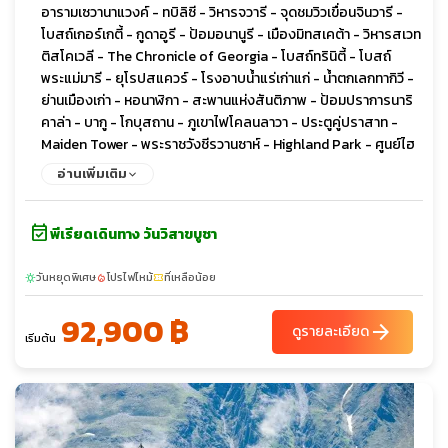
อารามเซวานาแวงค์ - ทบิลิซี - วิหารจวารี - จุดชมวิวเขื่อนจินวารี -
โบสถ์เกอร์เกตี้ - กูดาอูรี - ป้อมอนานูรี - เมืองมิทสเคต้า - วิหารสเวท
ติสโคเวลี - The Chronicle of Georgia - โบสถ์ทรินิตี้ - โบสถ์
พระแม่มารี - ยุโรปสแควร์ - โรงอาบน้ำแร่เก่าแก่ - น้ำตกเลกทากิวี -
ย่านเมืองเก่า - หอนาฬิกา - สะพานแห่งสันติภาพ - ป้อมปราการนาริ
คาล่า - บากู - โกบุสถาน - ภูเขาไฟโคลนลาวา - ประตูคู่ปราสาท -
Maiden Tower - พระราชวังชีรวานซาห์ - Highland Park - ศูนย์ไฮ
ดาร์ อาลิเยฟ - ยานาร์แด็ก - วิหารแห่งไฟ
อ่านเพิ่มเติม
event_available
พีเรียดเดินทาง วันวิสาขบูชา
วันหยุดพิเศษ
โปรไฟไหม้
ที่เหลือน้อย
sunny
local_fire_department
confirmation_number
92,900 ฿
arrow_forward
ดูรายละเอียด
เริ่มต้น