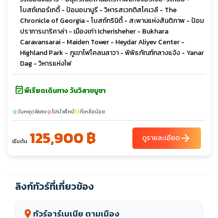
โบสถ์เกอร์เกตี้ - ป้อมอนานูรี - วิหารสเวทติสโคเวลี - The
Chronicle of Georgia - โบสถ์ทรินิตี้ - สะพานแห่งสันติภาพ - ป้อม
ปราการนาริคาล่า - เมืองเก่า Icherisheher - Bukhara
Caravansarai - Maiden Tower - Heydar Aliyev Center -
Highland Park - ภูเขาไฟโคลนลาวา - พิพิธภัณฑ์กลางแจ้ง - Yanar
Dag - วิหารแห่งไฟ
event_available
พีเรียดเดินทาง วันวิสาขบูชา
วันหยุดพิเศษ
โปรไฟไหม้
ที่เหลือน้อย
sunny
local_fire_department
confirmation_number
125,900 ฿
arrow_forward
ดูรายละเอียด
เริ่มต้น
ลิงก์ทัวร์ที่เกี่ยวข้อง
ทัวร์อาร์เมเนีย ตามเมือง
location_on