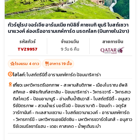
ทัวร์ยุโรป จอร์เจีย อาร์เมเนีย ทบิลิซี่ คาซเบกิ ยุมริ โบสถ์เซวา
นาแวงค์ ล่องเรืออารามเกห์การ์ด มรดกโลก (บินภายใน2ขา)
รหัสทัวร์
จำนวนวัน
สายการบิน
TVZ9957
9 วัน 6 คืน
hotel_class
restaurant
โรงแรม 4 ดาว
อาหาร 19 มื้อ
ไฮไลท์:
โบสถ์ตรีนีตี้ อารามเกห์การ์ด ป้อมนาริคาร่า
เที่ยว:
มหาวิหารตรีเอกภาพ - สะพานสันติภาพ - เมืองโบราณ อัพลิ
สทิคเฮ - พิพิธภัณฑ์สตาลิน - ป้อมนาริคาร่า - วิหารจวารี - วิหารสเว
ติสโคเวรี - ป้อมอานานูริ - อ่างเก็บน้ำซินวาลี - โบสถ์ตรีนีตี้ - อนุเสว
รีย์มิตรภาพ - สวนน้ำแร่ บอร์โจมิ - ป้อมราบาติ - ป้อมดำ - จตุรัส
วาร์ทานันท์ - ทะเลสาบเซวาน - โบสถ์เซวานาแวงค์ - อารามเกห์การ์ด
- วิหารการ์นี - มหาวิหารเอชมีอัดซิน - มหาวิหารซวาร์ตโนทส์ - อนุสาว
รีย์เจเนรัลซาร์แฮน - เดอะ คาสเคด - น้ำพุเต้นระบำ