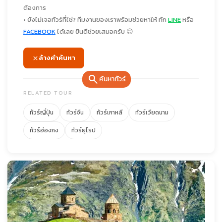
ต้องการ
• ยังไม่เจอทัวร์ที่ใช่? ทีมงานของเราพร้อมช่วยหาให้ ทัก
LINE
หรือ
FACEBOOK
ได้เลย ยินดีช่วยเสมอครับ 😊
ล้างคำค้นหา
search
ค้นหาทัวร์
RELATED TOUR
ทัวร์ญี่ปุ่น
ทัวร์จีน
ทัวร์เกาหลี
ทัวร์เวียดนาม
ทัวร์ฮ่องกง
ทัวร์ยุโรป