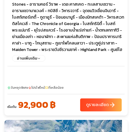
Stones - อารามคอร์ วิราพ - เดอะคาสเคด - ทะเลสาบเซวาน -
อารามเซวานาแวงค์ - ทบิลิซี - วิหารจวารี - จุดชมวิวเขื่อนจินวารี -
โบสถ์เกอร์เกตี้ - กูดาอูรี - ป้อมอนานูรี - เมืองมิทสเคต้า - วิหารสเวท
ติสโคเวลี - The Chronicle of Georgia - โบสถ์ทรินิตี้ - โบสถ์
พระแม่มารี - ยุโรปสแควร์ - โรงอาบน้ำแร่เก่าแก่ - น้ำตกเลกทากิวี -
ย่านเมืองเก่า - หอนาฬิกา - สะพานแห่งสันติภาพ - ป้อมปราการนาริ
คาล่า - บากู - โกบุสถาน - ภูเขาไฟโคลนลาวา - ประตูคู่ปราสาท -
Maiden Tower - พระราชวังชีรวานซาห์ - Highland Park - ศูนย์ไฮ
ดาร์ อาลิเยฟ - ยานาร์แด็ก - วิหารแห่งไฟ
อ่านเพิ่มเติม
วันหยุดพิเศษ
โปรไฟไหม้
ที่เหลือน้อย
sunny
local_fire_department
confirmation_number
92,900 ฿
arrow_forward
ดูรายละเอียด
เริ่มต้น