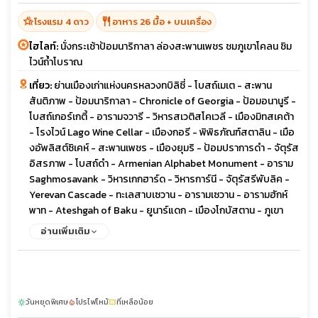
hotel_class
restaurant
โรงแรม 4 ดาว
อาหาร 26 มื้อ + บนเครื่อง
ไฮไลท์:
นั่งกระเช้าป้อมนาริกาลา ล่องสะพานเพชร ชมภูเขาโคลน ชิม
ไวน์ถ้ำโบราณ
เที่ยว:
ย่านเมืองเก่าแห่งนครหลวงทบิลิซี่ - โบสถ์เมเต - สะพาน
สันติภาพ - ป้อมนาริกาลา - Chronicle of Georgia - ป้อมอนานูรี -
โบสถ์เกอร์เกตี้ - อารามจวารี - วิหารสเวติสโคเวลี - เมืองมิทสเคต้า
- โรงไวน์ Lago Wine Cellar - เมืองกอรี - พิพิธภัณฑ์สตาลิน - เมือ
งอัพลิสต์ซิเคห์ - สะพานเพชร - เมืองยุมริ - ป้อมปราการดำ - จัตุรัส
อิสรภาพ - โบสถ์ดำ - Armenian Alphabet Monument - อาราม
Saghmosavank - วิหารเกกฮาร์ด - วิหารการ์นี - จัตุรัสรีพับลิค -
Yerevan Cascade - ทะเลสาบเซวาน - อารามเซวาน - อารามฮักห์
พาท - Ateshgah of Baku - ยูนาร์แดก - เมืองโกบัสตาน - ภูเขา
โคลน - เมืองเก่าบากู - พระราชวังแห่งราชวงศ์เชอร์วาน - คาราวาน
อ่านเพิ่มเติม
ซาราย - หอคอยไมเต้น
วันหยุดพิเศษ
โปรไฟไหม้
ที่เหลือน้อย
sunny
local_fire_department
confirmation_number