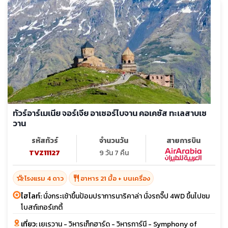
ทัวร์อาร์เมเนีย จอร์เจีย อาเซอร์ไบจาน คอเคซัส ทะเลสาบเซ
วาน
รหัสทัวร์
จำนวนวัน
สายการบิน
TVZ11127
9 วัน 7 คืน
hotel_class
restaurant
โรงแรม 4 ดาว
อาหาร 21 มื้อ + บนเครื่อง
ไฮไลท์:
นั่งกระเช้าขึ้นป้อมปราการนาริคาล่า นั่งรถจิ๊ป 4WD ขึ้นไปชม
โบสถ์เกอร์เกตี้
เที่ยว:
เยเรวาน - วิหารเก็กฮาร์ด - วิหารการ์นี - Symphony of