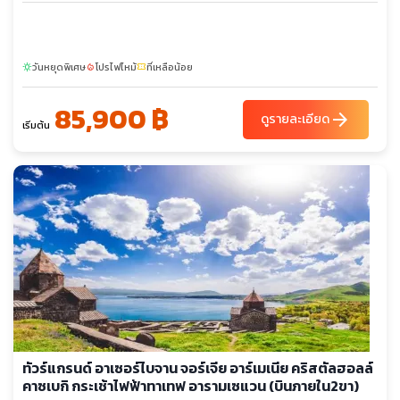
วันหยุดพิเศษ
โปรไฟไหม้
ที่เหลือน้อย
sunny
local_fire_department
confirmation_number
85,900 ฿
arrow_forward
ดูรายละเอียด
เริ่มต้น
ทัวร์แกรนด์ อาเซอร์ไบจาน จอร์เจีย อาร์เมเนีย คริสตัลฮอลล์
คาซเบกิ กระเช้าไฟฟ้าทาเทฟ อารามเซแวน (บินภายใน2ขา)