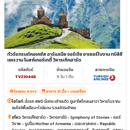
ทัวร์แกรนด์คอเคซัส อาร์เมเนีย จอร์เจีย อาเซอร์ไบจาน ทบิลิซี
เยเรวาน โบสถ์เกอร์เกตี้ วิหารเก๊กฮาร์ด
รหัสทัวร์
จำนวนวัน
สายการบิน
TVZ10448
9 วัน 7 คืน
hotel_class
restaurant
โรงแรม 4 ดาว
อาหาร 21 มื้อ + บนเครื่อง
ไฮไลท์:
นั่งรถ 4WD นั่งกระเช้าชมวิว ภูเขาไฟโคลนลาวา วิหารโบราณ
ชมโชว์พื้นเมือง+ไวน์แดง รวมบัตรเข้าชม
เที่ยว:
วิหารเก๊กฮาร์ด - วิหารการ์นิ - Symphony of Stones - คอร์
วิราพ - รูปปั้น Mother of Armenia - เดอะคาสเคด - Republic