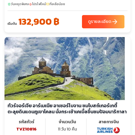
วันหยุดพิเศษ
โปรไฟไหม้
ที่เหลือน้อย
(SEVANAVANK) - เมืองน้ำแร่เจอร์มุก - คันซอเรฟท์ - กระเช้าไฟฟ้า
sunny
local_fire_department
confirmation_number
ทาเทฟ (ยาวที่สุดในโลก)มหาวิหารทาเทฟกลางหุบเขา – โนราแวงค์ -
132,900 ฿
เยเรวาน - เมืองเอชมีอัดซิน – มหาวิหารซวาร์ตโนทส์ชมเมืองเยเรวาน
arrow_forward
ดูรายละเอียด
เริ่มต้น
- เดอะคาสเคส - น้ำพุเต้นระบำ
ทัวร์จอร์เจีย อาร์เมเนีย อาเซอร์ไบจาน ชมโบสถ์เกอร์เกตี้
ตะลุยดินแดนภูเขาโคลน นั่งกระเช้าเคเบิ้ลขึ้นชมป้อมนาริกาลา
รหัสทัวร์
จำนวนวัน
สายการบิน
TVZ10816
11 วัน 10 คืน