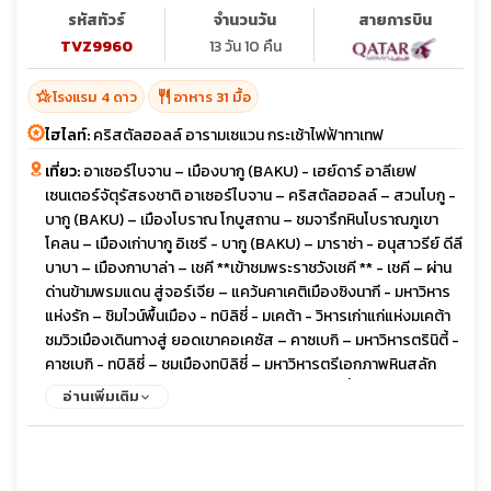
รหัสทัวร์
จำนวนวัน
สายการบิน
TVZ9960
13 วัน 10 คืน
hotel_class
restaurant
โรงแรม 4 ดาว
อาหาร 31 มื้อ
ไฮไลท์:
คริสตัลฮอลล์ อารามเซแวน กระเช้าไฟฟ้าทาเทฟ
เที่ยว:
อาเซอร์ไบจาน – เมืองบากู (BAKU) - เฮย์ดาร์ อาลีเยฟ
เซนเตอร์จัตุรัสธงชาติ อาเซอร์ไบจาน – คริสตัลฮอลล์ – สวนโบกู -
บากู (BAKU) – เมืองโบราณ โกบูสถาน – ชมจารึกหินโบราณภูเขา
โคลน – เมืองเก่าบากู อิเชรี - บากู (BAKU) – มาราซ่า - อนุสาวรีย์ ดีลี
บาบา – เมืองกาบาล่า – เชคี **เข้าชมพระราชวังเชคี ** - เชคี – ผ่าน
ด่านข้ามพรมแดน สู่จอร์เจีย – แคว้นคาเคติเมืองซิงนากี - มหาวิหาร
แห่งรัก – ชิมไวน์พื้นเมือง - ทบิลิซี่ - มเคต้า - วิหารเก่าแก่แห่งมเคต้า
ชมวิวเมืองเดินทางสู่ ยอดเขาคอเคซัส – คาซเบกิ – มหาวิหารตรินิตี้ -
คาซเบกิ - ทบิลิซี่ – ชมเมืองทบิลิซี่ – มหาวิหารตรีเอกภาพหินสลัก
จอร์เจียน - สะพานสันติภาพ – ชมวิวเมือง - ทบิลิซี่ – เมืองโบราณ
อ่านเพิ่มเติม
อัพลิสทิคเฮ - โกรี – สตาลิน มิวเซียมเมืองเก่าจอร์เจีย ป้อมนาริคาร่า
- ชมเมืองเก่าทิบิลิซี่ - เมืองซาดาโคล – ข้ามพรมแดนสู่ ซาดาโคลอา
รามฮักพัท – เมืองดิลิจัน (The Little Switzerland) - ดิลิจัน – แคว้น
ทะเลสาบเซวาน – ล่องเรือทะเลสาบเซวานอารามเซวานาแว๊งค์