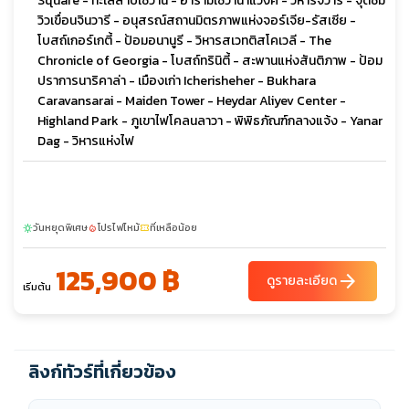
Square - ทะเลสาบเซวาน - อารามเซวานาแวงค์ - วิหารจวารี - จุดชม
วิวเขื่อนจินวารี - อนุสรณ์สถานมิตรภาพแห่งจอร์เจีย-รัสเซีย -
โบสถ์เกอร์เกตี้ - ป้อมอนานูรี - วิหารสเวทติสโคเวลี - The
Chronicle of Georgia - โบสถ์ทรินิตี้ - สะพานแห่งสันติภาพ - ป้อม
ปราการนาริคาล่า - เมืองเก่า Icherisheher - Bukhara
Caravansarai - Maiden Tower - Heydar Aliyev Center -
Highland Park - ภูเขาไฟโคลนลาวา - พิพิธภัณฑ์กลางแจ้ง - Yanar
Dag - วิหารแห่งไฟ
วันหยุดพิเศษ
โปรไฟไหม้
ที่เหลือน้อย
sunny
local_fire_department
confirmation_number
125,900 ฿
arrow_forward
ดูรายละเอียด
เริ่มต้น
ลิงก์ทัวร์ที่เกี่ยวข้อง