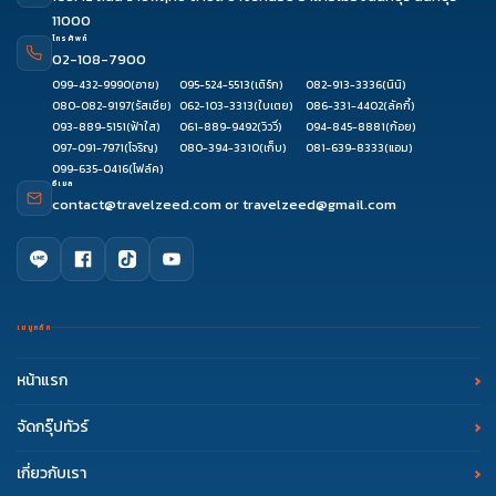
11000
โทรศัพท์
02-108-7900
099-432-9990
(อาย)
095-524-5513
(เติร์ก)
082-913-3336
(นินิ)
080-082-9197
(รัสเซีย)
062-103-3313
(ใบเตย)
086-331-4402
(ลัคกี้)
093-889-5151
(ฟ้าใส)
061-889-9492
(วิววี่)
094-845-8881
(ก้อย)
097-091-7971
(โจริญ)
080-394-3310
(เก็บ)
081-639-8333
(แอม)
099-635-0416
(โฟล์ค)
อีเมล
contact@travelzeed.com
or
travelzeed@gmail.com
เมนูหลัก
หน้าแรก
จัดกรุ๊ปทัวร์
เกี่ยวกับเรา