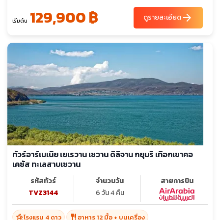
129,900 ฿
arrow_forward
ดูรายละเอียด
เริ่มต้น
ทัวร์อาร์เมเนีย เยเรวาน เซวาน ดิลิจาน กยุมริ เทือกเขาคอ
เคซัส ทะเลสาบเซวาน
รหัสทัวร์
จำนวนวัน
สายการบิน
TVZ3144
6 วัน 4 คืน
hotel_class
restaurant
โรงแรม 4 ดาว
อาหาร 12 มื้อ + บนเครื่อง