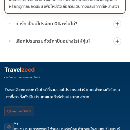
หรือฤดูกาลยอดนิยม เพื่อให้มีตัวเลือกวันเดินทางและราคาที่เหมาะกว่า
ทัวร์กาปันมีโปรผ่อน 0% หรือไม่?
02
บางโปรแกรมมีโปรผ่อน 0% หรือโปรโมชั่นบัตรเครดิตตามเงื่อนไขที่
เลือกโปรแกรมทัวร์กาปันอย่างไรให้คุ้ม?
03
บริษัทกำหนด สามารถดูสัญลักษณ์โปรโมชั่นในรายการทัวร์แต่ละ
รายการได้
ควรดูจำนวนวัน ไฮไลต์ที่รวมจริง โรงแรม สายการบิน มื้ออาหาร และ
ช่วงราคา ไม่ควรเทียบจากราคาต่ำสุดเพียงอย่างเดียว
Travel
zeed
เริ่มต้นการเดินทางของคุณได้ที่นี่
TravelZeed.com เว็บไซต์ที่รวมรวมโปรแกรมทัวร์ และแพ็กเกจทัวร์ครบ
มากที่สุด ทั้งทัวร์ในประเทศและทัวร์ต่างประเทศ ง่ายๆ
ใบอนุญาต เลขที่ 11/08038
ที่อยู่
105/12 ถนน ราชพฤกษ์ ตำบล บางรักน้อย อำเภอเมืองนนทบุรี นนทบุรี