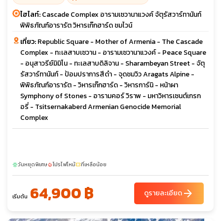
ไฮไลท์:
Cascade Complex อารามเซวานาแวงค์ จัตุรัสวาร์ทานันท์
พิพิธภัณฑ์อารารัต วิหารเก๊กฮาร์ด ชมไวน์
เที่ยว:
Republic Square - Mother of Armenia - The Cascade
Complex - ทะเลสาบเซวาน - อารามเซวานาแวงค์ - Peace Square
- อนุสาวรีย์มิมิโน - ทะเลสาบดิลิจาน - Sharambeyan Street - จัตุ
รัสวาร์ทานันท์ - ป้อมปราการสีดำ - จุดชมวิว Aragats Alpine -
พิพิธภัณฑ์อารารัต - วิหารเก๊กฮาร์ด - วิหารการ์นิ - หน้าผา
Symphony of Stones - อารามคอร์ วิราพ - มหาวิหารเซนต์เกรก
อรี่ - Tsitsernakaberd Armenian Genocide Memorial
Complex
วันหยุดพิเศษ
โปรไฟไหม้
ที่เหลือน้อย
sunny
local_fire_department
confirmation_number
64,900 ฿
arrow_forward
ดูรายละเอียด
เริ่มต้น