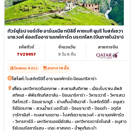
ทัวร์ยุโรป จอร์เจีย อาร์เมเนีย ทบิลิซี่ คาซเบกิ ยุมริ โบสถ์เซวา
นาแวงค์ ล่องเรืออารามเกห์การ์ด มรดกโลก (บินภายใน2ขา)
รหัสทัวร์
จำนวนวัน
สายการบิน
TVZ9957
9 วัน 6 คืน
hotel_class
restaurant
โรงแรม 4 ดาว
อาหาร 19 มื้อ
ไฮไลท์:
โบสถ์ตรีนีตี้ อารามเกห์การ์ด ป้อมนาริคาร่า
เที่ยว:
มหาวิหารตรีเอกภาพ - สะพานสันติภาพ - เมืองโบราณ อัพลิ
สทิคเฮ - พิพิธภัณฑ์สตาลิน - ป้อมนาริคาร่า - วิหารจวารี - วิหารสเว
ติสโคเวรี - ป้อมอานานูริ - อ่างเก็บน้ำซินวาลี - โบสถ์ตรีนีตี้ - อนุเสว
รีย์มิตรภาพ - สวนน้ำแร่ บอร์โจมิ - ป้อมราบาติ - ป้อมดำ - จตุรัส
วาร์ทานันท์ - ทะเลสาบเซวาน - โบสถ์เซวานาแวงค์ - อารามเกห์การ์ด
- วิหารการ์นี - มหาวิหารเอชมีอัดซิน - มหาวิหารซวาร์ตโนทส์ - อนุสาว
รีย์เจเนรัลซาร์แฮน - เดอะ คาสเคด - น้ำพุเต้นระบำ