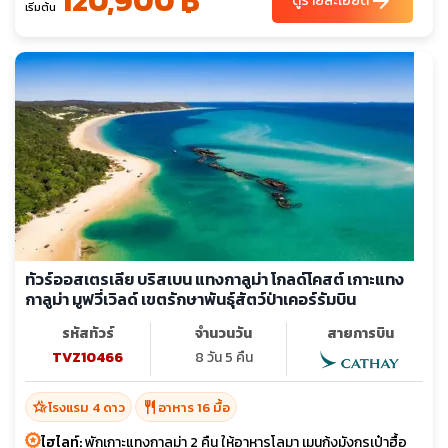
120,900 ฿
arrow_forward
ดูรายละเอียด
เริ่มต้น
ทัวร์ออสเตรเลีย บริสเบน แทงกาลูม่า โกลด์โคสต์ เกาะแทง
กาลูม่า มูฟวี่เวิลด์ เขตรักษาพันธุ์สัตว์ป่าเคอร์รัมบิน
รหัสทัวร์
จำนวนวัน
สายการบิน
TVZ10466
8 วัน 5 คืน
hotel_class
restaurant
โรงแรม 4 ดาว
อาหาร 16 มื้อ
ไฮไลท์:
พักเกาะแทงกาลูม่า 2 คืน ให้อาหารโลมา เมนูกุ้งมังกรเป๋าฮื้อ