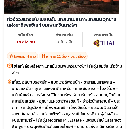
ทัวร์ออสเตรเลีย เมลเบิร์น แทสมาเนีย เกาะแทสมัน อุทยาน
แห่งชาติเฟรซิเนท์ ชมเพนกวินนางฟ้า
รหัสทัวร์
จำนวนวัน
สายการบิน
TVZ12190
10 วัน 7 คืน
hotel_class
restaurant
โรงแรม 4 ดาว
อาหาร 22 มื้อ + บนเครื่อง
ไฮไลท์:
ล่องเรือเกาะแทสมัน ชมเพนกวินนางฟ้า ไร่องุ่น ชิมชีส เรือข้าม
ฟาก
เที่ยว:
อลิซาเบธสตรีท - แบตเตอรี่พ้อยน์ท - ซาลาแมนกาเพลส -
เกาะแทสมัน - อุทยานแห่งชาติแทสมัน - แทสมันอาร์ก - โบลว์โฮล -
เดวิลคิทเช่น - แหล่งประวัติศาสตร์พอร์ตอาร์เธอร์ - สวนอนุรักษ์แท
สมาเนียนเดวิล - อุทยานแห่งชาติเฟรซิเนท์ - อ่าวไวน์กลาสเบย์ - ประ
ภาคารเคปตูร์วิลล์ - เมืองสวอนซี - เมืองบิเชโน - ชมเพนกวินนางฟ้า
- เซนต์เฮเลนส์ - เบย์ออฟไฟร์ - อนุสรณ์ไม้แกะสลักแค่ผู้ล่วงลับ -
หุบเขาทามาร์ - ไร่องุ่น Moores Hill Estate - เขตอนุรักษ์ Cataract
Gorge - ประตูผลิตภัณฑ์นมแอชโกรฟ - อุทยานแห่งชาติเครเดิลเมาน์