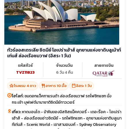
ทัวร์ออสเตรเลีย ซิดนีย์ โอเปร่าเฮ้าส์ อุทยานแห่งชาติบลูเม้าท์
เท่นส์ ล่องเรือชมวาฬ (อิสระ 1 วัน)
รหัสทัวร์
จำนวนวัน
สายการบิน
TVZ11823
6 วัน 4 คืน
hotel_class
restaurant
calendar_today
โรงแรม 4 ดาว
อาหาร 10 มื้อ
อิสระ 1 วัน
ไฮไลท์:
ชมดอกแจ็คกาแรนด้า ล่องเรือชมวาฬ รถไฟซิกแซก นั่ง
กระเช้า บุฟเฟต์นานาชาติซิดนีย์ทาวเวอร์
เที่ยว:
หาดบอนได - ม้าหินของมิสซิสแม็คควอรี่ - เดอะร๊อค - โอเปร่า
เฮ้าส์ - ล่องเรือชมอ่าวซิดนีย์ - รถไฟซิกแซก - อุทยานแห่งชาติบลูเมา
ท์เท่นส์ - Scenic World - เขาสามอนงค์ - Sydney Observatory