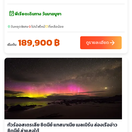
event_available
พีเรียดเดินทาง วันมาฆบูชา
วันหยุดพิเศษ
โปรไฟไหม้
ที่เหลือน้อย
sunny
local_fire_department
confirmation_number
189,900 ฿
arrow_forward
ดูรายละเอียด
เริ่มต้น
ทัวร์ออสเตรเลีย ซิดนีย์ แทสมาเนีย เมลเบิร์น ล่องเรืออ่าว
ซิดนีย์ ล่าแสงใต้