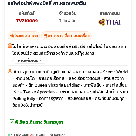
รถไฟไอน้ำพัฟฟิงบิลลี่ พาเหรดเพนกวิน
รหัสทัวร์
จำนวนวัน
สายการบิน
TVZ10089
7 วัน 4 คืน
hotel_class
restaurant
โรงแรม 4 ดาว
อาหาร 13 มื้อ + บนเครื่อง
ไฮไลท์:
พาเหรดเพนกวิน ล่องเรืออ่าวซิดนีย์ รถไฟไอน้ำโบราณ เกรท
โอเชี่ยนโร้ด สวนสัตว์ทารองก้า ดินเนอร์กุ้งมังกร
อ่านเพิ่มเติม
เที่ยว:
อุทยานแห่งชาติบลูเม้าท์เท่นส์ - เขาสามอนงค์ - Scenic World
- หาดบอนได - ย่านเดอะร็อคส์ - ล่องเรืออ่าวซิดนี่ย์ - สวนสัตว์ทา
รองก้า - ตึก Queen Victoria Building - เกาะฟิลลิป - เกรทโอเชี่ยน
โร้ด - Twelve Apostles - สะพานลอนดอน - รถไฟจักรไอน้ำโบราณ
Puffing Billy - อาคารรัฐสภา - สวนฟิตซรอย - กระท่อมกัปตันคุก -
ช้อปปิ้งไชน่าทาวน์
event_available
พีเรียดเดินทาง วันมาฆบูชา
วันหยุดพิเศษ
โปรไฟไหม้
ที่เหลือน้อย
sunny
local_fire_department
confirmation_number