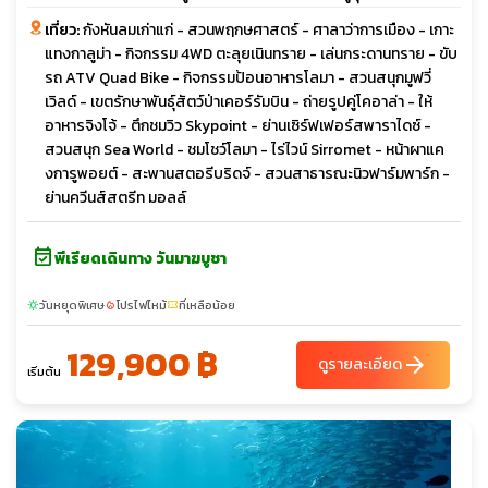
เที่ยว:
กังหันลมเก่าแก่ - สวนพฤกษศาสตร์ - ศาลาว่าการเมือง - เกาะ
แทงกาลูม่า - กิจกรรม 4WD ตะลุยเนินทราย - เล่นกระดานทราย - ขับ
รถ ATV Quad Bike - กิจกรรมป้อนอาหารโลมา - สวนสนุกมูฟวี่
เวิลด์ - เขตรักษาพันธุ์สัตว์ป่าเคอร์รัมบิน - ถ่ายรูปคู่โคอาล่า - ให้
อาหารจิงโจ้ - ตึกชมวิว Skypoint - ย่านเซิร์ฟเฟอร์สพาราไดซ์ -
สวนสนุก Sea World - ชมโชว์โลมา - ไร่ไวน์ Sirromet - หน้าผาแค
งการูพอยต์ - สะพานสตอรีบริดจ์ - สวนสาธารณะนิวฟาร์มพาร์ก -
ย่านควีนส์สตรีท มอลล์
event_available
พีเรียดเดินทาง วันมาฆบูชา
วันหยุดพิเศษ
โปรไฟไหม้
ที่เหลือน้อย
sunny
local_fire_department
confirmation_number
129,900 ฿
arrow_forward
ดูรายละเอียด
เริ่มต้น