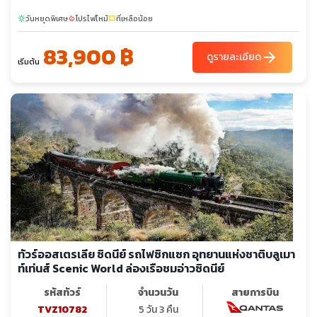
วันหยุดพิเศษ
โปรไฟไหม้
ที่เหลือน้อย
sunny
local_fire_department
confirmation_number
83,900 ฿
arrow_forward
ดูรายละเอียด
เริ่มต้น
ทัวร์ออสเตรเลีย ซิดนีย์ รถไฟซิกแซก อุทยานแห่งชาติบลูเมา
ท์เท่นส์ Scenic World ล่องเรือชมอ่าวซิดนีย์
รหัสทัวร์
จำนวนวัน
สายการบิน
TVZ10782
5 วัน 3 คืน