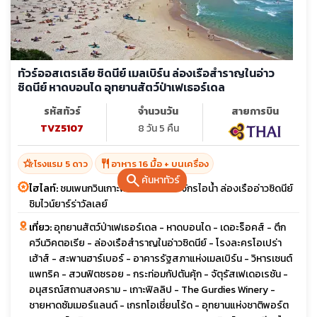
ทัวร์ออสเตรเลีย ซิดนีย์ เมลเบิร์น ล่องเรือสำราญในอ่าว
ซิดนีย์ หาดบอนได อุทยานสัตว์ป่าเฟเธอร์เดล
รหัสทัวร์
จำนวนวัน
สายการบิน
TVZ5107
8 วัน 5 คืน
hotel_class
restaurant
โรงแรม 5 ดาว
อาหาร 16 มื้อ + บนเครื่อง
search
ค้นหาทัวร์
ไฮไลท์:
ชมเพนกวินเกาะฟิลลิป นั่งรถไฟจักรไอน้ำ ล่องเรืออ่าวซิดนีย์
ชิมไวน์ยาร์ร่าวัลเลย์
เที่ยว:
อุทยานสัตว์ป่าเฟเธอร์เดล - หาดบอนได - เดอะร็อคส์ - ตึก
ควีนวิคตอเรีย - ล่องเรือสำราญในอ่าวซิดนีย์ - โรงละครโอเปร่า
เฮ้าส์ - สะพานฮาร์เบอร์ - อาคารรัฐสภาแห่งเมลเบิร์น - วิหารเซนต์
แพทริค - สวนฟิตซรอย - กระท่อมกัปตันคุ้ก - จัตุรัสเฟเดอเรชัน -
อนุสรณ์สถานสงคราม - เกาะฟิลลิป - The Gurdies Winery -
ชายหาดซัมเมอร์แลนด์ - เกรทโอเชี่ยนโร้ด - อุทยานแห่งชาติพอร์ต