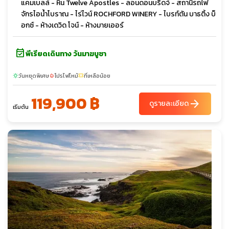
แคมเบลล์ - หิน Twelve Apostles - ลอนดอนบริดจ์ - สถานีรถไฟ
จักรไอน้ำโบราณ - ไร่ไวน์ ROCHFORD WINERY - ไบรท์ตัน บาธติ้ง บ็
อกซ์ - ห้างเดวิด โจน์ - ห้างมายเออร์
event_available
พีเรียดเดินทาง วันมาฆบูชา
วันหยุดพิเศษ
โปรไฟไหม้
ที่เหลือน้อย
sunny
local_fire_department
confirmation_number
119,900 ฿
arrow_forward
ดูรายละเอียด
เริ่มต้น