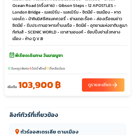
Ocean Road (ครึ่งสาย) - Gibson Steps - 12 APOSTLES -
London Bridge - เมลเบิร์น - เมลเบิร์น - ซิดนีย์ - ชมเมือง - หาด
บอนได - ม้าหินมิสซีสแมคควอรี่ - ย่านเดอะร๊อค - ล่องเรือชมอ่าว
ซิดนีย์ - รับประทานอาหารค่ำบนเรือ - ซิดนีย์ - อุทยานแห่งชาติบลูเมา
ท์เท่นส์ - SCENIC WORLD - เขาสามอนงค์ - ช้อปปิ้งย่านใจกลาง
เมือง - ห้าง Q.V.B
event_available
พีเรียดเดินทาง วันมาฆบูชา
วันหยุดพิเศษ
โปรไฟไหม้
ที่เหลือน้อย
sunny
local_fire_department
confirmation_number
103,900 ฿
arrow_forward
ดูรายละเอียด
เริ่มต้น
ลิงก์ทัวร์ที่เกี่ยวข้อง
ทัวร์ออสเตรเลีย ตามเมือง
location_on