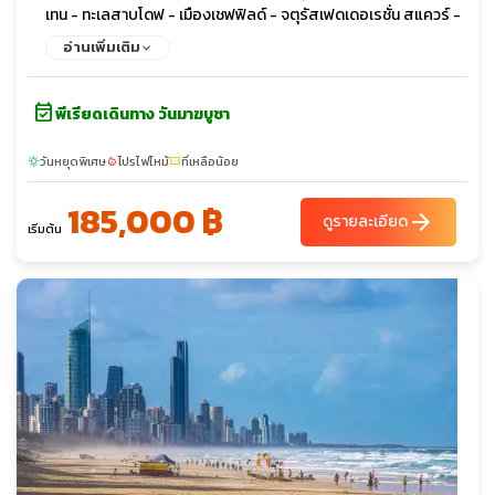
เทน - ทะเลสาบโดฟ - เมืองเชฟฟิลด์ - จตุรัสเฟดเดอเรชั่น สแควร์ -
สวนฟิซรอย - บ้านกัปตันตุ๊ก - โบสถ์เซนต์แพทริค - ตลาดควีน
อ่านเพิ่มเติม
วิกตอเรีย
event_available
พีเรียดเดินทาง วันมาฆบูชา
วันหยุดพิเศษ
โปรไฟไหม้
ที่เหลือน้อย
sunny
local_fire_department
confirmation_number
185,000 ฿
arrow_forward
ดูรายละเอียด
เริ่มต้น