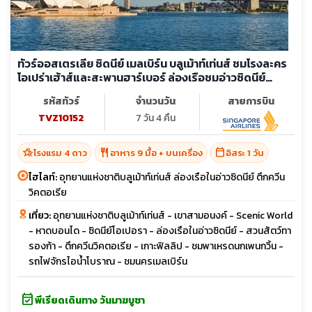
ทัวร์ออสเตรเลีย ซิดนีย์ เมลเบิร์น บลูเม้าท์เท่นส์ ชมโรงละคร
โอเปร่าเฮ้าส์และสะพานฮาร์เบอร์ ล่องเรือชมอ่าวซิดนีย์
(อิสระ 1 วัน)
รหัสทัวร์
จำนวนวัน
สายการบิน
TVZ10152
7 วัน 4 คืน
hotel_class
restaurant
calendar_today
โรงแรม 4 ดาว
อาหาร 9 มื้อ + บนเครื่อง
อิสระ 1 วัน
ไฮไลท์:
อุทยานแห่งชาติบลูเม้าท์เท่นส์ ล่องเรือในอ่าวซิดนีย์ ตึกควีน
วิคตอเรีย
เที่ยว:
อุทยานแห่งชาติบลูเม้าท์เท่นส์ - เขาสามอนงค์ - Scenic World
- หาดบอนได - ซิดนีย์โอเปอรา - ล่องเรือในอ่าวซิดนีย์ - สวนสัตว์ทา
รองก้า - ตึกควีนวิคตอเรีย - เกาะฟิลลิป - ชมพาเหรดนกเพนกวิ้น -
รถไฟจักรไอน้ำโบราณ - ชมนครเมลเบิร์น
event_available
พีเรียดเดินทาง วันมาฆบูชา