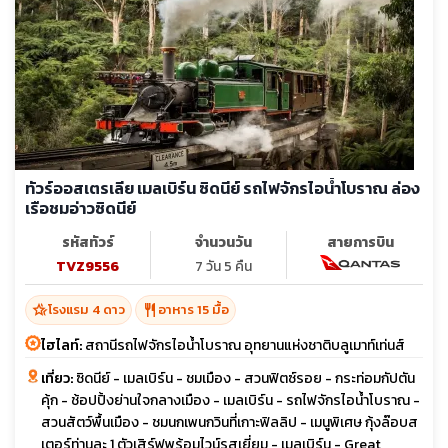
ทัวร์ออสเตรเลีย เมลเบิร์น ซิดนีย์ รถไฟจักรไอน้ำโบราณ ล่อง
เรือชมอ่าวซิดนีย์
รหัสทัวร์
จำนวนวัน
สายการบิน
TVZ9556
7 วัน 5 คืน
hotel_class
restaurant
โรงแรม 4 ดาว
อาหาร 15 มื้อ
ไฮไลท์:
สถานีรถไฟจักรไอน้ำโบราณ อุทยานแห่งชาติบลูเมาท์เท่นส์
เที่ยว:
ซิดนีย์ - เมลเบิร์น - ชมเมือง - สวนฟิตซ์รอย - กระท่อมกัปตัน
คุ้ก - ช้อปปิ้งย่านใจกลางเมือง - เมลเบิร์น - รถไฟจักรไอน้ำโบราณ -
สวนสัตว์พื้นเมือง - ชมนกเพนกวินที่เกาะฟิลลิป - เมนูพิเศษ กุ้งล๊อบส
เตอร์ท่านละ 1 ตัวเสิร์ฟพร้อมไวน์รสเยี่ยม - เมลเบิร์น - Great