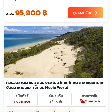
95,900 ฿
arrow_forward
ดูรายละเอียด
เริ่มต้น
ทัวร์ออสเตรเลีย ซิดนีย์ บริสเบน โกลด์โคสต์ ตะลุยเนินทราย
ป้อนอาหารโลมา เช็คอิน Movie World
รหัสทัวร์
จำนวนวัน
สายการบิน
TVZ10159
8 วัน 5 คืน