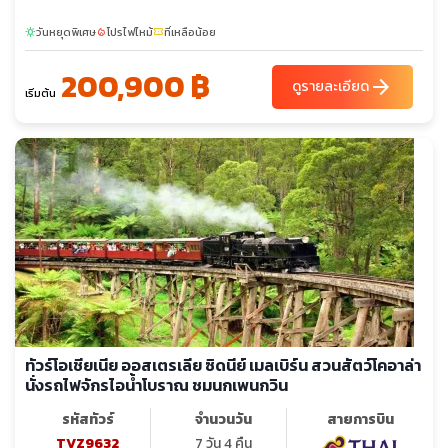
วันหยุดพิเศษ
โปรไฟไหม้
ที่เหลือน้อย
sunny
local_fire_department
confirmation_number
200,900 ฿
arrow_forward
ดูรายละเอียด
เริ่มต้น
ทัวร์โอเชียเนีย ออสเตรเลีย ซิดนีย์ เมลเบิร์น สวนสัตว์โคอาล่า
นั่งรถไฟจักรไอน้ำโบราณ ชมนกเพนกวิน
รหัสทัวร์
จำนวนวัน
สายการบิน
TVZ9632
7 วัน 4 คืน