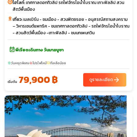
ไฮไลท์:
เทศกาลดอกทิวลิป รถไฟจักรไอน้ำโบราณ เกาะฟิลลิป สวน
สัตว์พื้นเมือง
เที่ยว:
เมลเบิร์น - ชมเมือง - สวนฟิตซรอย - อนุสรณ์สถานสงคราม
– วิหารเซนต์แพทริค - ชมเทศกาลดอกทิวลิป - รถไฟจักรไอน้ำโบราณ
- สวนสัตว์พื้นเมือง -เกาะฟิลลิป - ชมนกเพนกวิน
event_available
พีเรียดเดินทาง วันมาฆบูชา
วันหยุดพิเศษ
โปรไฟไหม้
ที่เหลือน้อย
sunny
local_fire_department
confirmation_number
79,900 ฿
arrow_forward
ดูรายละเอียด
เริ่มต้น