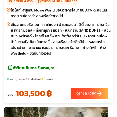
hotel_class
restaurant
โรงแรม 4 ดาว
อาหาร 14 มื้อ + บนเครื่อง
ไฮไลท์:
สนุกกับ Movie World ป้อนอาหารโลมา ขับ ATV ตะลุยเนิน
ทราย ชมโคอาล่า ล่องเรืออ่าวซิดนีย์
เที่ยว:
นครบริสเบน - เซาท์แบงค์ ปาร์กแลนด์ - ซิตี้ ฮอลล์ - ย่านควีน
ส์สตรีท มอลล์ - ทั้งกาลูมา รีสอร์ท - เนินทราย SAND DUNES - สวน
สนุกมูฟวี่เวิลด์ - โกลด์โคสท์ - สวนสัตว์เคอร์รัมบิน - หาดบอนได -
ม้าหินของมิสซิสแม็คควอรี่ - ล่องเรือชมอ่าวซิดนีย์ - โรงละครโอ
เปร่าเฮ้าส์ - สะพานฮาร์เบอร์ - ย่านเดอะ ร็อคส์ - ห้าง QVB - ห้าง
Westfield - ซิดนีย์ทาวเวอร์
event_available
พีเรียดเดินทาง วันมาฆบูชา
วันหยุดพิเศษ
โปรไฟไหม้
ที่เหลือน้อย
sunny
local_fire_department
confirmation_number
103,500 ฿
arrow_forward
ดูรายละเอียด
เริ่มต้น