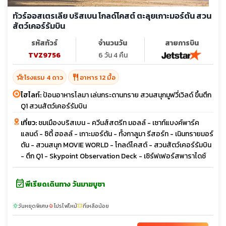
ทัวร์ออสเตรเลีย บริสเบน โกลด์โคสต์ ตะลุยเกาะมอร์ตัน สวน
สัตว์เคอร์รัมบิน
รหัสทัวร์
จำนวนวัน
สายการบิน
TVZ9756
6 วัน 4 คืน
hotel_class
restaurant
โรงแรม 4 ดาว
อาหาร 12 มื้อ
ไฮไลท์:
ป้อนอาหารโลมา เล่นกระดานทราย สวนสนุกมูฟวี่เวิลด์ ขึ้นตึก
Q1 สวนสัตว์เคอร์รัมบิน
เที่ยว:
ชมเมืองบริสเบน - ควีนส์สตรีท มอลล์ - เซาท์แบงค์พาร์ค
แลนด์ - ซิตี้ ฮอลล์ - เกาะมอร์ตัน - ทั้งกาลูมา รีสอร์ท - เนินทรายมอร์
ตัน - สวนสนุก MOVIE WORLD - โกลด์โคสต์ - สวนสัตว์เคอร์รัมบิน
- ตึก Q1 - Skypoint Observation Deck - เซิร์ฟเฟอร์สพาราไดซ์
event_available
พีเรียดเดินทาง วันมาฆบูชา
วันหยุดพิเศษ
โปรไฟไหม้
ที่เหลือน้อย
sunny
local_fire_department
confirmation_number