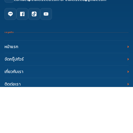
เมนูหลัก
หน้าแรก
จัดกรุ๊ปทัวร์
เกี่ยวกับเรา
ดูรีวิว
โทรจองทัวร์
จองผ่านแชท
จองผ่านไลน์
ติดต่อเรา
รีวิว Travelzeed
บทความท่องเที่ยว
Copyright © 2017 Travelzeed. All Rights Reserved.