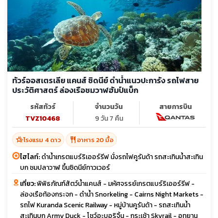
ทัวร์ออสเตรเลีย แคนส์ ซิดนีย์ ดำน้ำแนวปะการัง รถไฟสาย
ประวัติศาสตร์ ล่องเรือชมวาฬฮัมป์แบ็ก
รหัสทัวร์
จำนวนวัน
สายการบิน
TVZ10468
9 วัน 7 คืน
hotel_class
restaurant
โรงแรม 4 ดาว
อาหาร 20 มื้อ
ไฮไลท์:
ดำน้ำเกรตแบร์ริเออร์รีฟ นั่งรถไฟคูรันด้า รถสะเทินน้ำสะเทิน
บก ชมปลาวาฬ ขึ้นซิดนีย์ทาวเวอร์
เที่ยว:
พิพิธภัณฑ์สัตว์น้ำแคนส์ - มหัศจรรย์เกรตแบร์ริเออร์รีฟ -
ล่องเรือท้องกระจก - ดำน้ำ Snorkeling - Cairns Night Markets -
รถไฟ Kuranda Scenic Railway - หมู่บ้านคูรันด้า - รถสะเทินน้ำ
สะเทินบก Army Duck - โชว์อะบอริจิ้น - กระเช้า Skyrail - อุทยาน