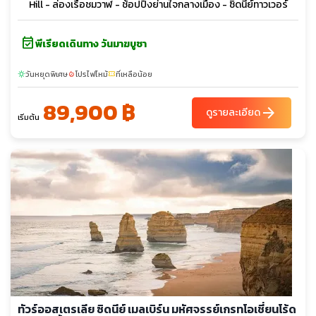
Hill - ล่องเรือชมวาฬ - ช้อปปิ้งย่านใจกลางเมือง - ซิดนีย์ทาวเวอร์
event_available
พีเรียดเดินทาง วันมาฆบูชา
วันหยุดพิเศษ
โปรไฟไหม้
ที่เหลือน้อย
sunny
local_fire_department
confirmation_number
89,900 ฿
arrow_forward
ดูรายละเอียด
เริ่มต้น
ทัวร์ออสเตรเลีย ซิดนีย์ เมลเบิร์น มหัศจรรย์เกรทโอเชี่ยนโร้ด