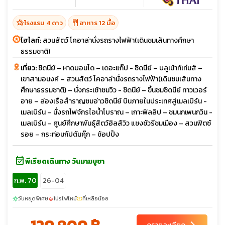
hotel_class
restaurant
โรงแรม 4 ดาว
อาหาร 12 มื้อ
ไฮไลท์:
สวนสัตว์ โคอาล่านั่งรถรางไฟฟ้า(เดินชมเส้นทางศึกษา
ธรรมชาติ)
เที่ยว:
ซิดนีย์ – หาดบอนได – เดอะแก๊ป - ซิดนีย์ – บลูเม้าท์เท่นส์ –
เขาสามอนงค์ – สวนสัตว์ โคอาล่านั่งรถรางไฟฟ้า(เดินชมเส้นทาง
ศึกษาธรรมชาติ) – นั่งกระเช้าชมวิว - ซิดนีย์ – ขึ้นชมซิดนีย์ ทาวเวอร์
อาย – ล่องเรือสำราญชมอ่าวซิดนีย์ บินภายในประเทศสู่เมลเบิร์น -
เมลเบิร์น – นั่งรถไฟจักรไอน้ำโบราณ – เกาะฟิลลิป – ชมนกเพนกวิน -
เมลเบิร์น – ศูนย์ศึกษาพันธุ์สัตว์ฮิลส์วิว แซงชัวรีชมเมือง – สวนฟิตซ์
รอย – กระท่อมกัปตันคุ๊ก – ช้อปปิ้ง
event_available
พีเรียดเดินทาง วันมาฆบูชา
ก.พ. 70
26-04
วันหยุดพิเศษ
โปรไฟไหม้
ที่เหลือน้อย
sunny
local_fire_department
confirmation_number