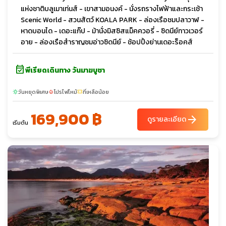
แห่งชาติบลูเมาเท่นส์ - เขาสามอนงค์ - นั่งรถรางไฟฟ้าและกระเช้า
Scenic World - สวนสัตว์ KOALA PARK - ล่องเรือชมปลาวาฬ -
หาดบอนได - เดอะแก๊ป - ม้านั่งมิสซิสแม็คควอรี่ - ซิดนีย์ทาวเวอร์
อาย - ล่องเรือสำราญชมอ่าวซิดนีย์ - ช้อปปิ้งย่านเดอะร็อคส์
event_available
พีเรียดเดินทาง วันมาฆบูชา
วันหยุดพิเศษ
โปรไฟไหม้
ที่เหลือน้อย
sunny
local_fire_department
confirmation_number
169,900 ฿
arrow_forward
ดูรายละเอียด
เริ่มต้น