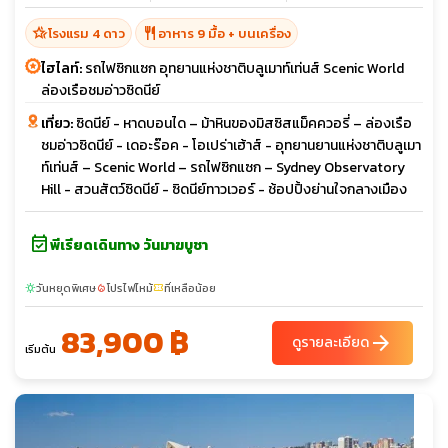
hotel_class
restaurant
โรงแรม 4 ดาว
อาหาร 9 มื้อ + บนเครื่อง
ไฮไลท์:
รถไฟซิกแซก อุทยานแห่งชาติบลูเมาท์เท่นส์ Scenic World
ล่องเรือชมอ่าวซิดนีย์
เที่ยว:
ซิดนีย์ - หาดบอนได – ม้าหินของมิสซิสแม็คควอรี่ – ล่องเรือ
ชมอ่าวซิดนีย์ - เดอะร๊อค - โอเปร่าเฮ้าส์ - อุทยานยานแห่งชาติบลูเมา
ท์เท่นส์ – Scenic World – รถไฟซิกแซก – Sydney Observatory
Hill - สวนสัตว์ซิดนีย์ - ซิดนีย์ทาวเวอร์ - ช้อปปิ้งย่านใจกลางเมือง
event_available
พีเรียดเดินทาง วันมาฆบูชา
วันหยุดพิเศษ
โปรไฟไหม้
ที่เหลือน้อย
sunny
local_fire_department
confirmation_number
83,900 ฿
arrow_forward
ดูรายละเอียด
เริ่มต้น