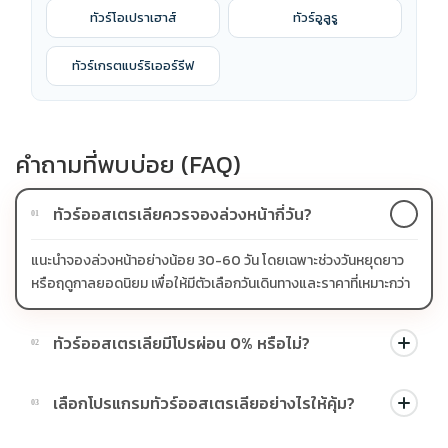
ทัวร์โอเปราเฮาส์
ทัวร์อูลูรู
ทัวร์เกรตแบร์ริเออร์รีฟ
คำถามที่พบบ่อย (FAQ)
ทัวร์ออสเตรเลียควรจองล่วงหน้ากี่วัน?
01
แนะนำจองล่วงหน้าอย่างน้อย 30-60 วัน โดยเฉพาะช่วงวันหยุดยาว
หรือฤดูกาลยอดนิยม เพื่อให้มีตัวเลือกวันเดินทางและราคาที่เหมาะกว่า
ทัวร์ออสเตรเลียมีโปรผ่อน 0% หรือไม่?
02
บางโปรแกรมมีโปรผ่อน 0% หรือโปรโมชั่นบัตรเครดิตตามเงื่อนไขที่
เลือกโปรแกรมทัวร์ออสเตรเลียอย่างไรให้คุ้ม?
03
บริษัทกำหนด สามารถดูสัญลักษณ์โปรโมชั่นในรายการทัวร์แต่ละ
รายการได้