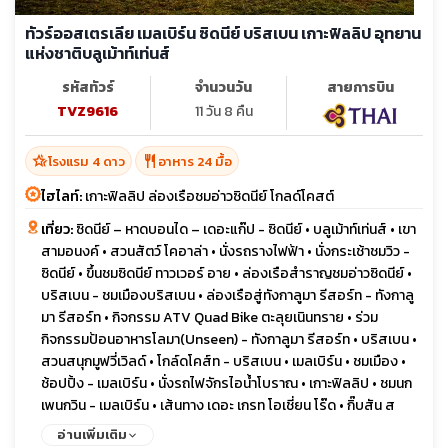
ทัวร์ออสเตรเลีย เมลเบิร์น ซิดนีย์ บริสเบน เกาะฟิลลิป อุทยาน
แห่งชาติบลูเม้าท์เท่นส์
รหัสทัวร์
จำนวนวัน
สายการบิน
TVZ9616
11 วัน 8 คืน
hotel_class
restaurant
โรงแรม 4 ดาว
อาหาร 24 มื้อ
ไฮไลท์:
เกาะฟิลลิป ล่องเรือชมอ่าวซิดนีย์ โกลด์โคสต์
เที่ยว:
ซิดนีย์ – หาดบอนได – เดอะแก๊ป - ซิดนีย์ • บลูเม้าท์เท่นส์ • เขา
สามอนงค์ • สวนสัตว์ โคอาล่า • นั่งรถรางไฟฟ้า • นั่งกระเช้าชมวิว -
ซิดนีย์ • ขึ้นชมซิดนีย์ ทาวเวอร์ อาย • ล่องเรือสำราญชมอ่าวซิดนีย์ •
บริสเบน - ชมเมืองบริสเบน • ล่องเรือสู่ทังกาลูมา รีสอร์ท - ทังกาลู
มา รีสอร์ท • กิจกรรม ATV Quad Bike ตะลุยเนินทราย • ร่วม
กิจกรรมป้อนอาหารโลมา(Unseen) - ทังกาลูมา รีสอร์ท • บริสเบน •
สวนสนุกมูฟวี่เวิลด์ • โกล์ดโคส์ท - บริสเบน • เมลเบิร์น • ชมเมือง •
ช้อปปิ้ง - เมลเบิร์น • นั่งรถไฟจักรไอน้ำโบราณ • เกาะฟิลลิป • ชมนก
เพนกวิน - เมลเบิร์น • เส้นทาง เดอะ เกรท โอเชี่ยน โร๊ด • กิ๊บสัน ส
เต็ปส์ • Twelve Apostles • ลอนดอน บริดจ์
อ่านเพิ่มเติม