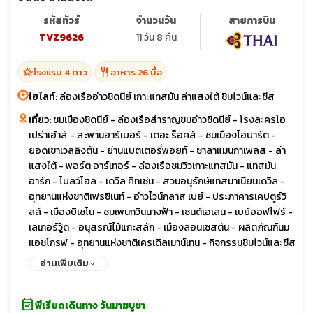
รหัสทัวร์
จำนวนวัน
สายการบิน
TVZ9626
11 วัน 8 คืน
hotel_class
restaurant
โรงแรม 4 ดาว
อาหาร 26 มื้อ
ไฮไลท์:
ล่องเรืออ่าวซิดนีย์ เกาะแทสมัน ล่าแสงใต้ ชิมไวน์และชีส
เที่ยว:
ชมเมืองซิดนีย์ - ล่องเรือสำราญชมอ่าวซิดนีย์ - โรงละครโอ
เปร่าเฮ้าส์ - สะพานฮาร์เบอร์ - เดอะ ร็อคส์ - ชมเมืองโฮบาร์ต -
ยอดเขาเวลลิงตัน - ย่านแบตเตอรี่พอยท์ - ซาลาแมนกาเพลส - ล่า
แสงใต้ - พอร์ต อาร์เทอร์ - ล่องเรือชมวิวเกาะแทสมัน - แทสมัน
อาร์ก - โบลว์โฮล - เดวิล คิทเช่น - สวนอนุรักษ์แทสมาเนียนเดวิล -
อุทยานแห่งชาติเฟรซิเนท์ - อ่าวไวน์กลาส เบย์ - ประภาคารเคปตูร์วิ
ลล์ - เมืองบิเชโน - ชมเพนกวินนางฟ้า - เซนต์เฮเลน - เบย์ออฟไฟร์ -
เลเกอร์วู้ด - อนุสรณ์ไม้แกะสลัก - เมืองลอนเซสตัน - ผลิตภัณฑ์นม
แอชโกรฟ - อุทยานแห่งชาติเครเดิลเมาน์เทน - กิจกรรมชิมไวน์และชีส
- ทะเลสาบโดฟ - เมืองเชฟฟิลด์ - ล่องเรือเฟอร์รี่ Spirit of
อ่านเพิ่มเติม
Tasmania - เมืองเมลเบิร์น - สวนฟิตซรอย - กระท่อมกัปตันคุ้ก -
โบสถ์เซนต์แพทริค - ตลาดควีนวิกตอเรีย - ช้อปปิ้งย่านใจกลางเมือง
event_available
พีเรียดเดินทาง วันมาฆบูชา