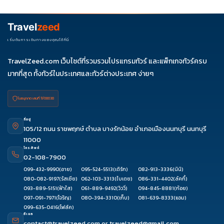
ควรดูจำนวนวัน ไฮไลต์ที่รวมจริง โรงแรม สายการบิน มื้ออาหาร และ
ช่วงราคา ไม่ควรเทียบจากราคาต่ำสุดเพียงอย่างเดียว
Travel
zeed
เริ่มต้นการเดินทางของคุณได้ที่นี่
TravelZeed.com เว็บไซต์ที่รวมรวมโปรแกรมทัวร์ และแพ็กเกจทัวร์ครบ
มากที่สุด ทั้งทัวร์ในประเทศและทัวร์ต่างประเทศ ง่ายๆ
ใบอนุญาต เลขที่ 11/08038
ที่อยู่
105/12 ถนน ราชพฤกษ์ ตำบล บางรักน้อย อำเภอเมืองนนทบุรี นนทบุรี
11000
โทรศัพท์
02-108-7900
099-432-9990
(อาย)
095-524-5513
(เติร์ก)
082-913-3336
(นินิ)
080-082-9197
(รัสเซีย)
062-103-3313
(ใบเตย)
086-331-4402
(ลัคกี้)
093-889-5151
(ฟ้าใส)
061-889-9492
(วิววี่)
094-845-8881
(ก้อย)
097-091-7971
(โจริญ)
080-394-3310
(เก็บ)
081-639-8333
(แอม)
099-635-0416
(โฟล์ค)
อีเมล
contact@travelzeed.com
or
travelzeed@gmail.com