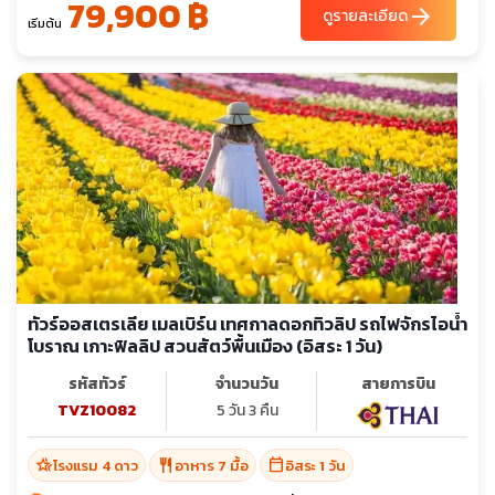
79,900 ฿
arrow_forward
ดูรายละเอียด
เริ่มต้น
ทัวร์ออสเตรเลีย เมลเบิร์น เทศกาลดอกทิวลิป รถไฟจักรไอน้ำ
โบราณ เกาะฟิลลิป สวนสัตว์พื้นเมือง (อิสระ 1 วัน)
รหัสทัวร์
จำนวนวัน
สายการบิน
TVZ10082
5 วัน 3 คืน
hotel_class
restaurant
calendar_today
โรงแรม 4 ดาว
อาหาร 7 มื้อ
อิสระ 1 วัน