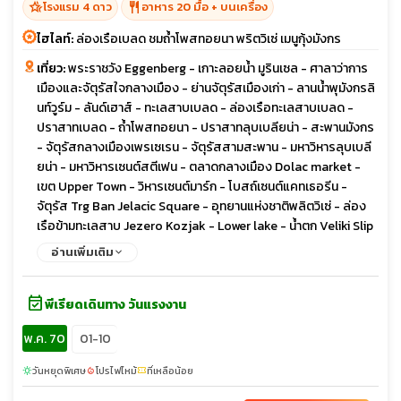
hotel_class
restaurant
โรงแรม 4 ดาว
อาหาร 20 มื้อ + บนเครื่อง
ไฮไลท์:
ล่องเรือเบลด ชมถ้ำโพสทอยนา พริตวิเซ่ เมนูกุ้งมังกร
เที่ยว:
พระราชวัง Eggenberg - เกาะลอยน้ำ มูรินเซล - ศาลาว่าการ
เมืองและจัตุรัสใจกลางเมือง - ย่านจัตุรัสเมืองเก่า - ลานน้ำพุมังกรลิ
นท์วูร์ม - ลันด์เฮาส์ - ทะเลสาบเบลด - ล่องเรือทะเลสาบเบลด -
ปราสาทเบลด - ถ้ำโพสทอยนา - ปราสาทลุบเบลียน่า - สะพานมังกร
- จัตุรัสกลางเมืองเพรเซเรน - จัตุรัสสามสะพาน - มหาวิหารลุบเบลี
ยน่า - มหาวิหารเซนต์สตีเฟน - ตลาดกลางเมือง Dolac market -
เขต Upper Town - วิหารเซนต์มาร์ก - โบสถ์เซนต์แคทเธอรีน -
จัตุรัส Trg Ban Jelacic Square - อุทยานแห่งชาติพลิตวิเซ่ - ล่อง
เรือข้ามทะเลสาบ Jezero Kozjak - Lower lake - น้ำตก Veliki Slip
- โบสถ์อนาสตาเชีย - โบสถ์เซนต์ โดแนท - โรมันฟอรัม - พระรา
อ่านเพิ่มเติม
ชวังดิโอคลีเชี่ยน - ประตู Pile Gate - น้ำพุ Onofrio - The
Cathedral - หอนาฬิกาโบราณ - พระราชวังเรคเตอร์ - สปอนซา พา
event_available
เลส - ถนนสตราดัน - สะพานโบราณ สตารี มอสต์ - ย่านเมืองเก่า -
พีเรียดเดินทาง วันแรงงาน
มัสยิดโกสกี้ เมห์เมด ปาซ่า - อุโมงค์สงคราม - ย่านเมืองเก่าบาสคาซิ
พ.ค. 70
01-10
จา - ย่านเมืองเก่าซาราเยโว - สุเหร่า Gazi Husrev-Beg Mosque -
มหาวิหารประจำเมืองซาราเยโว - โบสถ์คริสต์ออโธด๊อกซ์ - โบสถ์ชาว
วันหยุดพิเศษ
โปรไฟไหม้
ที่เหลือน้อย
sunny
local_fire_department
confirmation_number
ยิว - สะพานลาดิน - ถนนคนเดิน คาร์ทเนอร์สตรีท - ปานดอร์ฟเอา