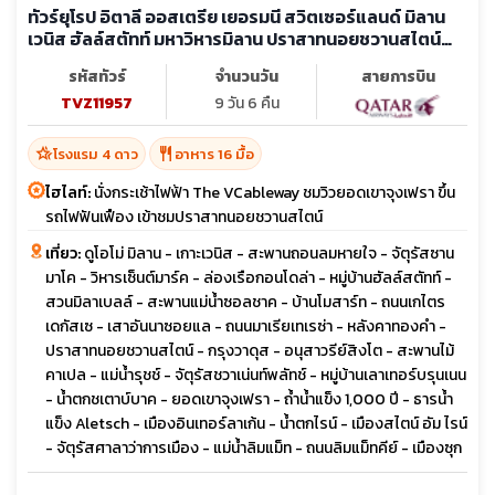
ทัวร์ยุโรป อิตาลี ออสเตรีย เยอรมนี สวิตเซอร์แลนด์ มิลาน
เวนิส ฮัลล์สตัทท์ มหาวิหารมิลาน ปราสาทนอยชวานสไตน์
ยอดเขาจุงเฟรา
รหัสทัวร์
จำนวนวัน
สายการบิน
TVZ11957
9 วัน 6 คืน
hotel_class
restaurant
โรงแรม 4 ดาว
อาหาร 16 มื้อ
ไฮไลท์:
นั่งกระเช้าไฟฟ้า The VCableway ชมวิวยอดเขาจุงเฟรา ขึ้น
รถไฟฟันเฟือง เข้าชมปราสาทนอยชวานสไตน์
เที่ยว:
ดูโอโม่ มิลาน - เกาะเวนิส - สะพานถอนลมหายใจ - จัตุรัสซาน
มาโค - วิหารเซ็นต์มาร์ค - ล่องเรือกอนโดล่า - หมู่บ้านฮัลล์สตัทท์ -
สวนมิลาเบลล์ - สะพานแม่น้ำซอลชาค - บ้านโมสาร์ท - ถนนเกไตร
เดกัสเซ - เสาอันนาซอยแล - ถนนมาเรียเทเรซ่า - หลังคาทองคำ -
ปราสาทนอยชวานสไตน์ - กรุงวาดุส - อนุสาวรีย์สิงโต - สะพานไม้
คาเปล - แม่น้ำรุชช์ - จัตุรัสชวาเน่นท์พลัทช์ - หมู่บ้านเลาเทอร์บรุนเนน
- น้ำตกชเตาบ์บาค - ยอดเขาจุงเฟรา - ถ้ำน้ำแข็ง 1,000 ปี - ธารน้ำ
แข็ง Aletsch - เมืองอินเทอร์ลาเก้น - น้ำตกไรน์ - เมืองสไตน์ อัม ไรน์
- จัตุรัสศาลาว่าการเมือง - แม่น้ำลิมแม็ท - ถนนลิมแม็ทคีย์ - เมืองซุก