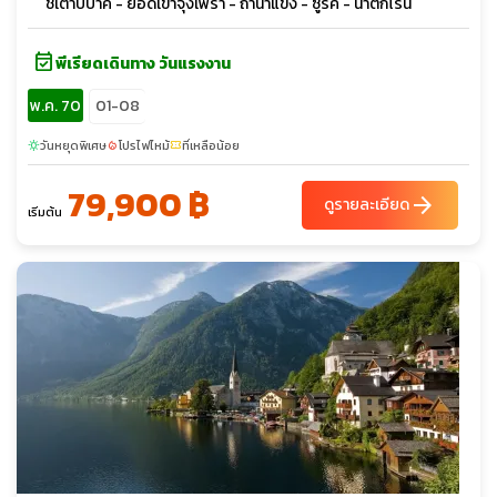
ชเตาบ์บาค - ยอดเขาจุงเฟรา - ถ้ำน้ำแข็ง - ซูริค - น้ำตกไรน์
event_available
พีเรียดเดินทาง วันแรงงาน
พ.ค. 70
01-08
วันหยุดพิเศษ
โปรไฟไหม้
ที่เหลือน้อย
sunny
local_fire_department
confirmation_number
79,900 ฿
arrow_forward
ดูรายละเอียด
เริ่มต้น