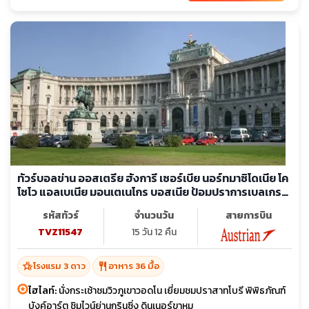
มัสยิดคาร์ชิ - เมืองโบราณเฮียราคลี ลินเคสทิส - โบสถ์เซนต์โจวาน
คานิโอ - อารามเซนต์นาอูม - ปราสาทแอลบาซาน - โบสถ์เซ็นต์แมรี่ -
มัสยิดกษัตริย์ - จัตุรัสสแกนเดอเบก - หอคอยนาฬิกา - มัสยิดเอท
เฮม เบย์ - ขึ้นเคเบิ้ลคาร์สู่ยอดเขาดัจติ - ปราสาทแห่งครูเปีย - ปานด
อร์ฟเอาท์เลต - พิพิธภัณฑ์ประวัติศาสตร์คุนสท์
ทัวร์บอลข่าน ออสเตรีย ฮังการี เซอร์เบีย นอร์ทมาซิโดเนีย โค
โซโว แอลเบเนีย มอนเตเนโกร บอสเนีย ป้อมปราการเบลเกรด
พระราชวังโฮฟบวร์ค
รหัสทัวร์
จำนวนวัน
สายการบิน
TVZ11547
15 วัน 12 คืน
hotel_class
restaurant
โรงแรม 3 ดาว
อาหาร 36 มื้อ
ไฮไลท์:
นั่งกระเช้าชมวิวภูเขาวอดโน เยี่ยมชมปราสาทโบรี พิพิธภัณฑ์
บังค์อาร์ต ชิมไวน์ย่านกรินซิ่ง ดินเนอร์ขาหมู