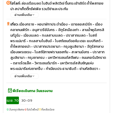
ไฮไลท์:
ล่องเรือเบลด โบฮินจ์ พลิตวิเซ่ ขึ้นกระเช้าเซิร์ด ถ้ำโพสทอย
น่า สปาเก็ตตี้ทรัฟเฟิล รวมวีซ่าและประกัน
อ่านเพิ่มเติม
เที่ยว:
เมืองกราซ - หอนาฬิกาประจำเมือง - เขาชลอสเบิร์ก - เมือง
คลาเกนเฟิร์ท - อนุสาวรีย์มังกร - จัตุรัสเมืองเก่า - ลานน้ำพุมังกรลิ
นท์วูร์ม - เมืองเบลด - ทะเลสาบเบลด - ปราสาทเบลด - โบสถ์
พระแม่มารี - ทะเลสาบโบฮินจ์ - โบสถ์เซนต์จอห์น เดอะ แบปทิสต์ -
ถ้ำโพสทอยน่า - ปราสาทเปรดยามา - กรุงลูบลิยานา - จัตุรัสกลาง
เมืองเพรเซเรน - โบสถ์นิกายฟรานเซสกัน - สะพานมังกร - ปราสาท
ลูบลิยานา - กรุงซาเกรบ - มหาวิหารเซนต์สตีเฟน - ถนนกอร์นจิกราด
- ตลาดโดแล็ค - วิหารเซนต์มาร์ก - มหาวิหารอัสสัมชัญแห่ง
พระแม่มารีแห่งซาเกร็บ - ทำเนียบประธานาธิบดี - ย่านกัลซิเซวา -
อุทยานแห่งชาติพลิตวิเซ่ - ทะเลสาบเจเซโร โคซจัก - เมืองซาดาร์ -
อ่านเพิ่มเติม
ออร์แกนทะเล - ลานสวัสดีพระอาทิตย์ - เมืองสปลิท - ศาลาว่าการ
เมือง - พระราชวังดิโอคลีเชี่ยน - จัตุรัสประชาชน - รูปปั้น Gregory
event_available
of Nin - เมืองมอสตาร์ - สะพานเก่าเมืองโมสตาร์ - เมืองบลากาย -
พีเรียดเดินทาง วันแรงงาน
อารามเดอร์วิช บลากาย เทคิยา - เมืองดูบรอฟนิก - THE
เม.ย. 70
30-09
CATHEDRAL TREASURY - หอนาฬิกาโบราณ - พระราชวังเรค
เตอร์ - สปอนซา พาเลส - กำแพงเมืองดูบรอฟนิก - ยอดเขาเซิร์ด -
วันหยุดพิเศษ
โปรไฟไหม้
ที่เหลือน้อย
sunny
local_fire_department
confirmation_number