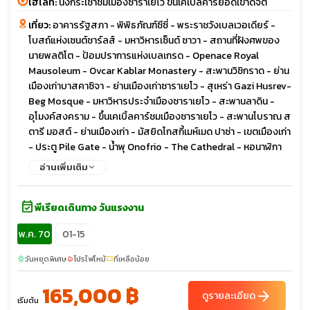
ไฮไลท์:
นั่งกระเช้าชมเมืองซาราเยโว ขึ้นเคเบิ้ลคาร์ยอดเขาดัจติ
เที่ยว:
อาคารรัฐสภา - พิพิธภัณฑ์ซีซี่ - พระราชวังเบลเวอเดียร์ -
โบสถ์แห่งเซนต์ชาร์ลส์ - มหาวิหารเซ็นต์ ซาวา - สถานที่ฝังศพของ
นายพลติโต - ป้อมปราการแห่งเบลเกรด - Openace Royal
Mausoleum - Ovcar Kablar Monastery - สะพานวิชิกราด - ย่าน
เมืองเก่าบาสคาซิจา - ย่านเมืองเก่าซาราเยโว - สุเหร่า Gazi Husrev-
Beg Mosque - มหาวิหารประจำเมืองซาราเยโว - สะพานลาดิน -
อุโมงค์สงคราม - ขึ้นเคเบิ้ลคาร์ชมเมืองซาราเยโว - สะพานโบราณ ส
ตารี มอสต์ - ย่านเมืองเก่า - มัสยิดโกสกี้เมห์เมด ปาซ่า - เขตเมืองเก่า
- ประตู Pile Gate - น้ำพุ Onofrio - The Cathedral - หอนาฬิกา
โบราณ - พระราชวังเรคเตอร์ - สปอนซา พาเลส - ถนนสตราดัน -
อ่านเพิ่มเติม
เมืองเก่ากอเตอร์ - โบสถ์เซ็นต์ไทรฟอน - เมืองเก่าบุดวา - โบสถ์เซ็นต์
จอห์น - อนุสาวรีย์กษัตริย์นิโคลา - จัตุรัส Trg Republike - โบสถ์
event_available
The Cathedral of the Resurrection of Christ - อนุสาวรีย์
พีเรียดเดินทาง วันแรงงาน
Jasikovac - เมืองเก่าเบราเน - อาราม Durdevi Stupovi
พ.ค. 70
01-15
Monastery - มัสยิดสุลตานมูรัดที่สอง - หอคอย Ganica Kula -
จัตุรัสสแกนเดนเบก - อาคารรัฐสภา - หอนาฬิกาประจำเมือง - ถ้ำ
วันหยุดพิเศษ
โปรไฟไหม้
ที่เหลือน้อย
sunny
local_fire_department
confirmation_number
กาดิเม - จัตุรัสมาซิโดเนีย - อนุสาวรีย์อเล็กซานเดอร์มหาราช - ประตู
ชัยแห่งมาซิโดเนีย - อนุสรณ์สถานของแม่พระเทเรซา - สะพานหิน -
165,000 ฿
arrow_forward
ดูรายละเอียด
พิพิธภัณฑ์โบราณสถานแห่งชาติ - จัตุรัสใจกลางเมือง - หอนาฬิกา -
เริ่มต้น