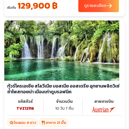
ท์เล็ต - พระราชวังฮอฟบวร์ก
129,900 ฿
arrow_forward
ดูรายละเอียด
เริ่มต้น
ทัวร์โครเอเชีย สโลวีเนีย บอสเนีย ออสเตรีย อุทยานพลิตวิเซ่
ถ้ำโพสทอยน่า เมืองเก่าดูบรอฟนิค
รหัสทัวร์
จำนวนวัน
สายการบิน
TVZ12116
10 วัน 7 คืน
hotel_class
restaurant
โรงแรม 4 ดาว
อาหาร 21 มื้อ