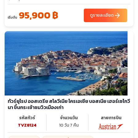
95,900 ฿
arrow_forward
ดูรายละเอียด
เริ่มต้น
ทัวร์ยุโรป ออสเตรีย สโลวีเนีย โครเอเชีย บอสเนีย เฮอร์เซโกวี
นา ขึ้นกระเช้าชมวิวเมืองเก่า
รหัสทัวร์
จำนวนวัน
สายการบิน
TVZ8124
10 วัน 7 คืน