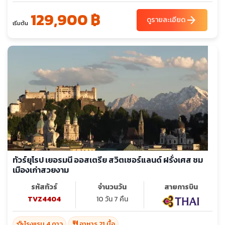
Outlet Parndorf
129,900 ฿
arrow_forward
ดูรายละเอียด
เริ่มต้น
ทัวร์ยุโรป เยอรมนี ออสเตรีย สวิตเซอร์แลนด์ ฝรั่งเศส ชม
เมืองเก่าสวยงาม
รหัสทัวร์
จำนวนวัน
สายการบิน
TVZ4404
10 วัน 7 คืน
hotel_class
restaurant
โรงแรม 4 ดาว
อาหาร 21 มื้อ