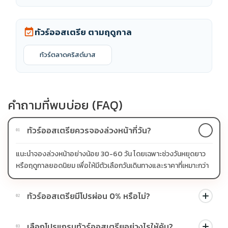
ทัวร์ออสเตรีย ตามฤดูกาล
event_available
ทัวร์ตลาดคริสต์มาส
คำถามที่พบบ่อย (FAQ)
ทัวร์ออสเตรียควรจองล่วงหน้ากี่วัน?
01
แนะนำจองล่วงหน้าอย่างน้อย 30-60 วัน โดยเฉพาะช่วงวันหยุดยาว
หรือฤดูกาลยอดนิยม เพื่อให้มีตัวเลือกวันเดินทางและราคาที่เหมาะกว่า
ทัวร์ออสเตรียมีโปรผ่อน 0% หรือไม่?
02
บางโปรแกรมมีโปรผ่อน 0% หรือโปรโมชั่นบัตรเครดิตตามเงื่อนไขที่
เลือกโปรแกรมทัวร์ออสเตรียอย่างไรให้คุ้ม?
03