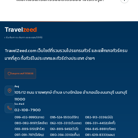
บริษัทกำหนด สามารถดูสัญลักษณ์โปรโมชั่นในรายการทัวร์แต่ละ
รายการได้
ควรดูจำนวนวัน ไฮไลต์ที่รวมจริง โรงแรม สายการบิน มื้ออาหาร และ
ช่วงราคา ไม่ควรเทียบจากราคาต่ำสุดเพียงอย่างเดียว
Travel
zeed
เริ่มต้นการเดินทางของคุณได้ที่นี่
TravelZeed.com เว็บไซต์ที่รวมรวมโปรแกรมทัวร์ และแพ็กเกจทัวร์ครบ
มากที่สุด ทั้งทัวร์ในประเทศและทัวร์ต่างประเทศ ง่ายๆ
ใบอนุญาต เลขที่ 11/08038
ที่อยู่
105/12 ถนน ราชพฤกษ์ ตำบล บางรักน้อย อำเภอเมืองนนทบุรี นนทบุรี
11000
โทรศัพท์
02-108-7900
099-432-9990
(อาย)
095-524-5513
(เติร์ก)
082-913-3336
(นินิ)
080-082-9197
(รัสเซีย)
062-103-3313
(ใบเตย)
086-331-4402
(ลัคกี้)
093-889-5151
(ฟ้าใส)
061-889-9492
(วิววี่)
094-845-8881
(ก้อย)
097-091-7971
(โจริญ)
080-394-3310
(เก็บ)
081-639-8333
(แอม)