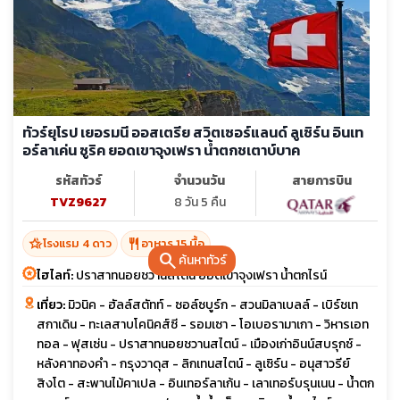
ทัวร์ยุโรป เยอรมนี ออสเตรีย สวิตเซอร์แลนด์ ลูเซิร์น อินเท
อร์ลาเค่น ซูริค ยอดเขาจุงเฟรา น้ำตกชเตาบ์บาค
รหัสทัวร์
จำนวนวัน
สายการบิน
TVZ9627
8 วัน 5 คืน
hotel_class
restaurant
โรงแรม 4 ดาว
อาหาร 15 มื้อ
search
ค้นหาทัวร์
ไฮไลท์:
ปราสาทนอยชวานสไตน์ ยอดเขาจุงเฟรา น้ำตกไรน์
เที่ยว:
มิวนิค - ฮัลล์สตัทท์ - ซอล์ซบูร์ก - สวนมิลาเบลล์ - เบิร์ชเท
สกาเดิน - ทะเลสาบโคนิคส์ซี - รอมเซา - โอเบอรามาเกา - วิหารเอท
ทอล - ฟุสเซ่น - ปราสาทนอยชวานสไตน์ - เมืองเก่าอินน์สบรุกซ์ -
หลังคาทองคำ - กรุงวาดุส - ลิกเทนสไตน์ - ลูเซิร์น - อนุสาวรีย์
สิงโต - สะพานไม้คาเปล - อินเทอร์ลาเก้น - เลาเทอร์บรุนเนน - น้ำตก