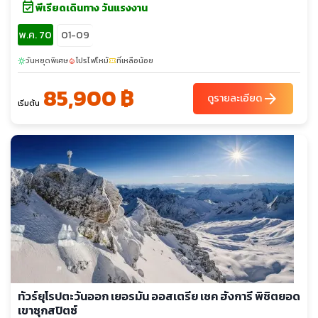
event_available
พีเรียดเดินทาง วันแรงงาน
พ.ค. 70
01-09
วันหยุดพิเศษ
โปรไฟไหม้
ที่เหลือน้อย
sunny
local_fire_department
confirmation_number
85,900 ฿
arrow_forward
ดูรายละเอียด
เริ่มต้น
ทัวร์ยุโรปตะวันออก เยอรมัน ออสเตรีย เชค ฮังการี พิชิตยอด
เขาซุกสปิตซ์