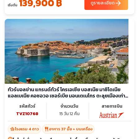
139,900 ฿
arrow_forward
ดูรายละเอียด
เริ่มต้น
ทัวร์บอลข่าน แกรนด์ทัวร์ โครเอเชีย บอสเนีย มาซิโดเนีย
แอลเบเนีย คอซอวอ เซอร์เบีย มอนเตเนโกร ตะลุยเมืองเก่า
สัมผัสประวัติศาสตร์
รหัสทัวร์
จำนวนวัน
สายการบิน
TVZ10768
15 วัน 12 คืน
hotel_class
restaurant
โรงแรม 4 ดาว
อาหาร 37 มื้อ + บนเครื่อง