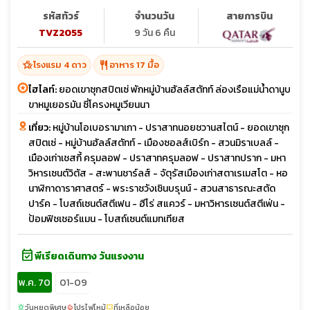
รหัสทัวร์
จำนวนวัน
สายการบิน
TVZ2055
9 วัน 6 คืน
hotel_class
restaurant
โรงแรม 4 ดาว
อาหาร 17 มื้อ
ไฮไลท์:
ยอดเขาซุกสปิตเซ่ พักหมู่บ้านฮัลล์สตัทท์ ล่องเรือแม่น้ำดานูบ
ขาหมูเยอรมัน ซี่โครงหมูเวียนนา
เที่ยว:
หมู่บ้านโอเบอรามาเกา - ปราสาทนอยชวานสไตน์ - ยอดเขาซุก
สปิตเซ่ - หมู่บ้านฮัลล์สตัทท์ - เมืองซอลส์เบิร์ก - สวนมิราเบลล์ -
เมืองเก่าเชสกี้ ครุมลอฟ - ปราสาทครุมลอฟ - ปราสาทปราก - มหา
วิหารเซนต์วิตัส - สะพานชาร์ลส์ - จัตุรัสเมืองเก่าสตาเรเมสโต - หอ
นาฬิกาดาราศาสตร์ - พระราชวังเชินบรุนน์ - สวนสาธารณะสตัด
ปาร์ค - โบสถ์เซนต์สตีเฟน - ฮีโร่ สแควร์ - มหาวิหารเซนต์สตีเฟ่น -
ป้อมฟิชเชอร์แมน - โบสถ์เซนต์แมทเทียส
event_available
พีเรียดเดินทาง วันแรงงาน
พ.ค. 70
01-09
วันหยุดพิเศษ
โปรไฟไหม้
ที่เหลือน้อย
sunny
local_fire_department
confirmation_number