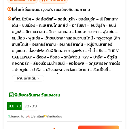
ไฮไลท์:
ขึ้นยอดเขาจุงเฟรา ชมเมืองอินเทอลาเค่น
เที่ยว:
มิวนิค – ฮัลล์สตัทท์ – ซอล์ซบูร์ก - ซอล์ซบูร์ก – เบิร์ชเทสกา
เด้น – ชมเมือง - ทะเลสาบโคนิคส์ซี – อาร์มเซา – อินซ์บูร์ก - อินน์
บรูกซ์ – มิทเทนวาลด์ – วิหารเอททอล - โอเบอรามาเกา – ฟุสเซ่น –
ชมเมือง - ฟุสเซ่น – เข้าชมปราสาทนอยชวานสไตน์ - กรุงวาดุส (ลิก
เทนสไตน์) – อินเทอร์ลาเก้น - อินเทอร์ลาเค่น – หมู่บ้านเลาเทอร์
บรุนเนน - นั่งรถไฟชมวิวพิชิตยอดเขาจุงเฟรา – ถ้ำน้ำแข็ง – THE V
CABLEWAY – ดีจอง - ดีจอง – รถไฟด่วน TGV – ปารีส – จัตุรัส
คองคอร์ด - ล่องเรือแม่น้ำแซนน์ – หอไอเฟล – จัคุรัสทรอคคาเดโร
- ประตูชัย - ปารีส – เข้าชมพระราชวังแวร์ซายย์ – ช้อปปิ้งที่ -
BENLUX DUTY FREE และที่ห้างลาฟาแยต - ปารีส – เดินทางกลับ
อ่านเพิ่มเติม
event_available
พีเรียดเดินทาง วันแรงงาน
เม.ย. 70
30-09
วันหยุดพิเศษ
โปรไฟไหม้
ที่เหลือน้อย
sunny
local_fire_department
confirmation_number