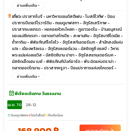
อ่านเพิ่มเติม
เที่ยว:
ปราสาทโบรี - มหาวิหารเซนต์สตีเฟน - โบสถ์โวทีฟ - ป้อม
ปราการปีเตอร์โรวาร์ดิน - ถนนดูนาฟสกา - จัตุรัสเสรีภาพ -
ปราสาทเบลเกรด - หอคอยหัวกะโหลก - ภูเขาวอดโน - บ้านอนุสรณ์
ของแม่ชีเทเรซา - ตลาดเก่าสโกเปีย - สะพานหิน - จัตุรัสมาซีโดเนีย -
ถ้ำกาดิเม - พิพิธภัณฑ์โคโซโว - จัตุรัสสกันเดอร์เบก - สำนักสงฆ์แห่ง
เปช - เมืองพริซเรน - จัตุรัสเชเดอร์แวน - มัสยิดซูซี เซเลบี - วิหาร
พระแม่แห่งลเยวิส - มัสยิดซินาน ปาชา - จัตุรัสสแกนเดอร์เบค -
มัสยิดเอ็ดเฮม เบย์ - พิพิธภัณฑ์บังค์อาร์ต - พีระมิดแห่งตราน่า -
ตลาดออตโตมาน - ปราสาทครูจา - ป้อมปราการแห่งชโคเดอร์ -
ทะเลสาบชโคดรา - สะพานมิลเลนเนียม - มหาวิหารแห่งการฟื้นฟู
อ่านเพิ่มเติม
คริสต์ - หอนาฬิกาออตโตมัน - รูปปั้นนักบัลเล่ต์ - เมืองเก่าบุดวา -
มหาวิหารเซนต์ลุค - บลากาย เทคิยา - ตลาดเทปา - โบสถ์มหาวิหาร
event_available
พระหฤทัยศักดิ์สิทธิ์ - มัสยิดจักรพรรดิ - สะพานปรินซิป - ย่านกริน
พีเรียดเดินทาง วันแรงงาน
ซิ่ง - ถนนวงแหวน - สวนสาธารณะสตัดปาร์ค - พระราชวังโฮฟบวร์
เม.ย. 70
28-12
ค - ถนนคาร์ทเนอร์ สตาเซ่ - โบสถ์เซนต์ สเตฟาน - เอาท์เล็ต พาร์
นดอฟ
วันหยุดพิเศษ
โปรไฟไหม้
ที่เหลือน้อย
sunny
local_fire_department
confirmation_number
168,900 ฿
arrow_forward
ดูรายละเอียด