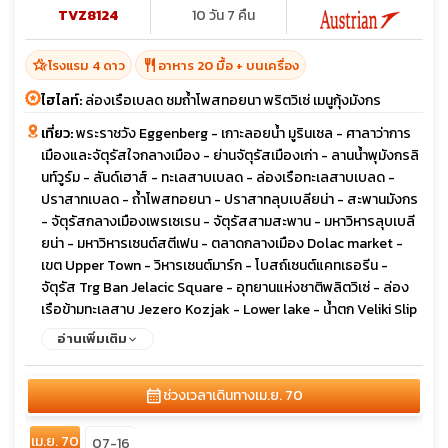
TVZ8124
10 วัน 7 คืน
hotel_class
restaurant
โรงแรม 4 ดาว
อาหาร 20 มื้อ + บนเครื่อง
ไฮไลท์:
ล่องเรือเบลด ชมถ้ำโพสทอยนา พริตวิเซ่ เมนูกุ้งมังกร
เที่ยว:
พระราชวัง Eggenberg - เกาะลอยน้ำ มูรินเซล - ศาลาว่าการ
เมืองและจัตุรัสใจกลางเมือง - ย่านจัตุรัสเมืองเก่า - ลานน้ำพุมังกรลิ
นท์วูร์ม - ลันด์เฮาส์ - ทะเลสาบเบลด - ล่องเรือทะเลสาบเบลด -
ปราสาทเบลด - ถ้ำโพสทอยนา - ปราสาทลุบเบลียน่า - สะพานมังกร
- จัตุรัสกลางเมืองเพรเซเรน - จัตุรัสสามสะพาน - มหาวิหารลุบเบลี
ยน่า - มหาวิหารเซนต์สตีเฟน - ตลาดกลางเมือง Dolac market -
เขต Upper Town - วิหารเซนต์มาร์ก - โบสถ์เซนต์แคทเธอรีน -
จัตุรัส Trg Ban Jelacic Square - อุทยานแห่งชาติพลิตวิเซ่ - ล่อง
เรือข้ามทะเลสาบ Jezero Kozjak - Lower lake - น้ำตก Veliki Slip
- โบสถ์อนาสตาเชีย - โบสถ์เซนต์ โดแนท - โรมันฟอรัม - พระรา
อ่านเพิ่มเติม
ชวังดิโอคลีเชี่ยน - ประตู Pile Gate - น้ำพุ Onofrio - The
Cathedral - หอนาฬิกาโบราณ - พระราชวังเรคเตอร์ - สปอนซา พา
calendar_month
ช่วงเวลาเดินทาง
เม.ย. 70
เลส - ถนนสตราดัน - สะพานโบราณ สตารี มอสต์ - ย่านเมืองเก่า -
มัสยิดโกสกี้ เมห์เมด ปาซ่า - อุโมงค์สงคราม - ย่านเมืองเก่าบาสคาซิ
เม.ย. 70
จา - ย่านเมืองเก่าซาราเยโว - สุเหร่า Gazi Husrev-Beg Mosque -
07-16