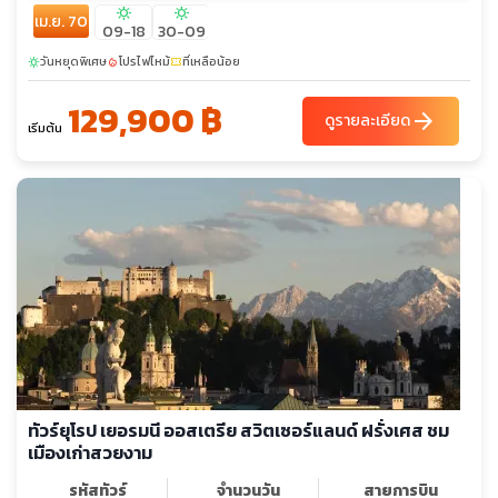
sunny
sunny
เม.ย. 70
CATHEDRAL TREASURY - หอนาฬิกาโบราณ - พระราชวังเรค
09-18
30-09
เตอร์ - สปอนซา พาเลส - กำแพงเมืองดูบรอฟนิก - ยอดเขาเซิร์ด -
วันหยุดพิเศษ
โปรไฟไหม้
ที่เหลือน้อย
sunny
local_fire_department
confirmation_number
Outlet Parndorf
129,900 ฿
arrow_forward
ดูรายละเอียด
เริ่มต้น
ทัวร์ยุโรป เยอรมนี ออสเตรีย สวิตเซอร์แลนด์ ฝรั่งเศส ชม
เมืองเก่าสวยงาม
รหัสทัวร์
จำนวนวัน
สายการบิน