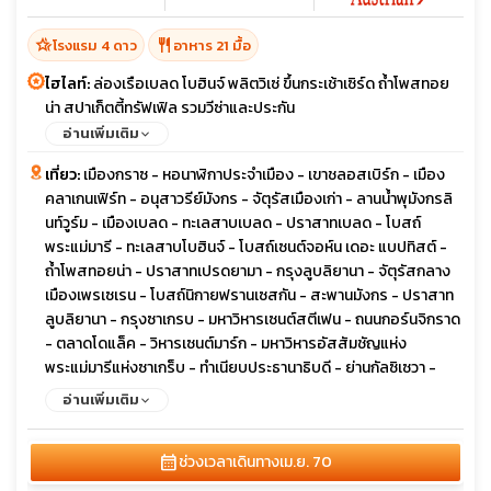
hotel_class
restaurant
โรงแรม 4 ดาว
อาหาร 21 มื้อ
ไฮไลท์:
ล่องเรือเบลด โบฮินจ์ พลิตวิเซ่ ขึ้นกระเช้าเซิร์ด ถ้ำโพสทอย
น่า สปาเก็ตตี้ทรัฟเฟิล รวมวีซ่าและประกัน
อ่านเพิ่มเติม
เที่ยว:
เมืองกราซ - หอนาฬิกาประจำเมือง - เขาชลอสเบิร์ก - เมือง
คลาเกนเฟิร์ท - อนุสาวรีย์มังกร - จัตุรัสเมืองเก่า - ลานน้ำพุมังกรลิ
นท์วูร์ม - เมืองเบลด - ทะเลสาบเบลด - ปราสาทเบลด - โบสถ์
พระแม่มารี - ทะเลสาบโบฮินจ์ - โบสถ์เซนต์จอห์น เดอะ แบปทิสต์ -
ถ้ำโพสทอยน่า - ปราสาทเปรดยามา - กรุงลูบลิยานา - จัตุรัสกลาง
เมืองเพรเซเรน - โบสถ์นิกายฟรานเซสกัน - สะพานมังกร - ปราสาท
ลูบลิยานา - กรุงซาเกรบ - มหาวิหารเซนต์สตีเฟน - ถนนกอร์นจิกราด
- ตลาดโดแล็ค - วิหารเซนต์มาร์ก - มหาวิหารอัสสัมชัญแห่ง
พระแม่มารีแห่งซาเกร็บ - ทำเนียบประธานาธิบดี - ย่านกัลซิเซวา -
อุทยานแห่งชาติพลิตวิเซ่ - ทะเลสาบเจเซโร โคซจัก - เมืองซาดาร์ -
อ่านเพิ่มเติม
ออร์แกนทะเล - ลานสวัสดีพระอาทิตย์ - เมืองสปลิท - ศาลาว่าการ
เมือง - พระราชวังดิโอคลีเชี่ยน - จัตุรัสประชาชน - รูปปั้น Gregory
calendar_month
ช่วงเวลาเดินทาง
เม.ย. 70
of Nin - เมืองมอสตาร์ - สะพานเก่าเมืองโมสตาร์ - เมืองบลากาย -
อารามเดอร์วิช บลากาย เทคิยา - เมืองดูบรอฟนิก - THE