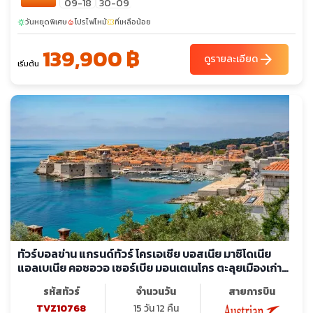
09-18
30-09
วันหยุดพิเศษ
โปรไฟไหม้
ที่เหลือน้อย
sunny
local_fire_department
confirmation_number
139,900 ฿
arrow_forward
ดูรายละเอียด
เริ่มต้น
ทัวร์บอลข่าน แกรนด์ทัวร์ โครเอเชีย บอสเนีย มาซิโดเนีย
แอลเบเนีย คอซอวอ เซอร์เบีย มอนเตเนโกร ตะลุยเมืองเก่า
สัมผัสประวัติศาสตร์
รหัสทัวร์
จำนวนวัน
สายการบิน
TVZ10768
15 วัน 12 คืน