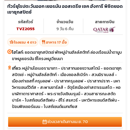
ทัวร์ยุโรปตะวันออก เยอรมัน ออสเตรีย เชค ฮังการี พิชิตยอด
เขาซุกสปิตซ์
รหัสทัวร์
จำนวนวัน
สายการบิน
TVZ2055
9 วัน 6 คืน
hotel_class
restaurant
โรงแรม 4 ดาว
อาหาร 17 มื้อ
ไฮไลท์:
ยอดเขาซุกสปิตเซ่ พักหมู่บ้านฮัลล์สตัทท์ ล่องเรือแม่น้ำดานูบ
ขาหมูเยอรมัน ซี่โครงหมูเวียนนา
เที่ยว:
หมู่บ้านโอเบอรามาเกา - ปราสาทนอยชวานสไตน์ - ยอดเขาซุก
สปิตเซ่ - หมู่บ้านฮัลล์สตัทท์ - เมืองซอลส์เบิร์ก - สวนมิราเบลล์ -
เมืองเก่าเชสกี้ ครุมลอฟ - ปราสาทครุมลอฟ - ปราสาทปราก - มหา
วิหารเซนต์วิตัส - สะพานชาร์ลส์ - จัตุรัสเมืองเก่าสตาเรเมสโต - หอ
นาฬิกาดาราศาสตร์ - พระราชวังเชินบรุนน์ - สวนสาธารณะสตัด
ปาร์ค - โบสถ์เซนต์สตีเฟน - ฮีโร่ สแควร์ - มหาวิหารเซนต์สตีเฟ่น -
ป้อมฟิชเชอร์แมน - โบสถ์เซนต์แมทเทียส
calendar_month
ช่วงเวลาเดินทาง
เม.ย. 70