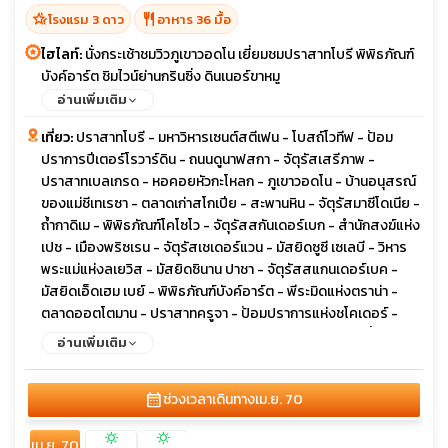
hotel_class
restaurant
โรงแรม 3 ดาว
อาหาร 36 มื้อ
ไฮไลท์:
นั่งกระเช้าชมวิวภูเขาวอดโน เยี่ยมชมปราสาทโบรี พิพิธภัณฑ์
บังค์อาร์ต ชิมไวน์ย่านกรินซิ่ง ดินเนอร์ขาหมู
อ่านเพิ่มเติม
เที่ยว:
ปราสาทโบรี - มหาวิหารเซนต์สตีเฟน - โบสถ์โวทีฟ - ป้อม
ปราการปีเตอร์โรวาร์ดิน - ถนนดูนาฟสกา - จัตุรัสเสรีภาพ -
ปราสาทเบลเกรด - หอคอยหัวกะโหลก - ภูเขาวอดโน - บ้านอนุสรณ์
ของแม่ชีเทเรซา - ตลาดเก่าสโกเปีย - สะพานหิน - จัตุรัสมาซีโดเนีย -
ถ้ำกาดิเม - พิพิธภัณฑ์โคโซโว - จัตุรัสสกันเดอร์เบก - สำนักสงฆ์แห่ง
เปช - เมืองพริซเรน - จัตุรัสเชเดอร์แวน - มัสยิดซูซี เซเลบี - วิหาร
พระแม่แห่งลเยวิส - มัสยิดซินาน ปาชา - จัตุรัสสแกนเดอร์เบค -
มัสยิดเอ็ดเฮม เบย์ - พิพิธภัณฑ์บังค์อาร์ต - พีระมิดแห่งตราน่า -
ตลาดออตโตมาน - ปราสาทครูจา - ป้อมปราการแห่งชโคเดอร์ -
ทะเลสาบชโคดรา - สะพานมิลเลนเนียม - มหาวิหารแห่งการฟื้นฟู
อ่านเพิ่มเติม
คริสต์ - หอนาฬิกาออตโตมัน - รูปปั้นนักบัลเล่ต์ - เมืองเก่าบุดวา -
มหาวิหารเซนต์ลุค - บลากาย เทคิยา - ตลาดเทปา - โบสถ์มหาวิหาร
calendar_month
ช่วงเวลาเดินทาง
เม.ย. 70
พระหฤทัยศักดิ์สิทธิ์ - มัสยิดจักรพรรดิ - สะพานปรินซิป - ย่านกริน
ซิ่ง - ถนนวงแหวน - สวนสาธารณะสตัดปาร์ค - พระราชวังโฮฟบวร์
sunny
sunny
เม.ย. 70
ค - ถนนคาร์ทเนอร์ สตาเซ่ - โบสถ์เซนต์ สเตฟาน - เอาท์เล็ต พาร์