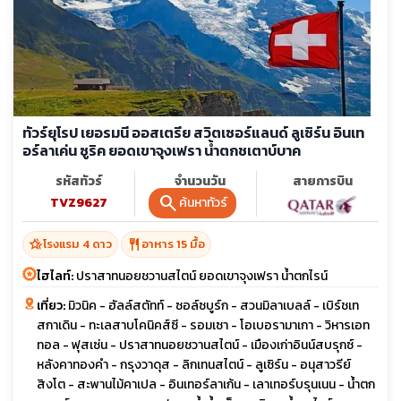
ทัวร์ยุโรป เยอรมนี ออสเตรีย สวิตเซอร์แลนด์ ลูเซิร์น อินเท
อร์ลาเค่น ซูริค ยอดเขาจุงเฟรา น้ำตกชเตาบ์บาค
รหัสทัวร์
จำนวนวัน
สายการบิน
search
ค้นหาทัวร์
TVZ9627
8 วัน 5 คืน
hotel_class
restaurant
โรงแรม 4 ดาว
อาหาร 15 มื้อ
ไฮไลท์:
ปราสาทนอยชวานสไตน์ ยอดเขาจุงเฟรา น้ำตกไรน์
เที่ยว:
มิวนิค - ฮัลล์สตัทท์ - ซอล์ซบูร์ก - สวนมิลาเบลล์ - เบิร์ชเท
สกาเดิน - ทะเลสาบโคนิคส์ซี - รอมเซา - โอเบอรามาเกา - วิหารเอท
ทอล - ฟุสเซ่น - ปราสาทนอยชวานสไตน์ - เมืองเก่าอินน์สบรุกซ์ -
หลังคาทองคำ - กรุงวาดุส - ลิกเทนสไตน์ - ลูเซิร์น - อนุสาวรีย์
สิงโต - สะพานไม้คาเปล - อินเทอร์ลาเก้น - เลาเทอร์บรุนเนน - น้ำตก