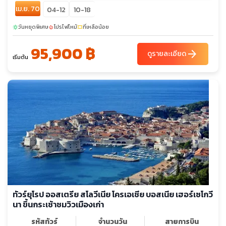
เม.ย. 70
04-12
10-18
วันหยุดพิเศษ
โปรไฟไหม้
ที่เหลือน้อย
sunny
local_fire_department
confirmation_number
95,900 ฿
arrow_forward
ดูรายละเอียด
เริ่มต้น
ทัวร์ยุโรป ออสเตรีย สโลวีเนีย โครเอเชีย บอสเนีย เฮอร์เซโกวี
นา ขึ้นกระเช้าชมวิวเมืองเก่า
รหัสทัวร์
จำนวนวัน
สายการบิน