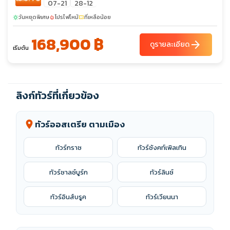
07-21
28-12
นดอฟ
วันหยุดพิเศษ
โปรไฟไหม้
ที่เหลือน้อย
sunny
local_fire_department
confirmation_number
168,900 ฿
arrow_forward
ดูรายละเอียด
เริ่มต้น
ลิงก์ทัวร์ที่เกี่ยวข้อง
ทัวร์ออสเตรีย ตามเมือง
location_on
ทัวร์กราซ
ทัวร์ซังคท์เพิลเทิน
ทัวร์ซาลซ์บูร์ก
ทัวร์ลินซ์
ทัวร์อินส์บรูค
ทัวร์เวียนนา