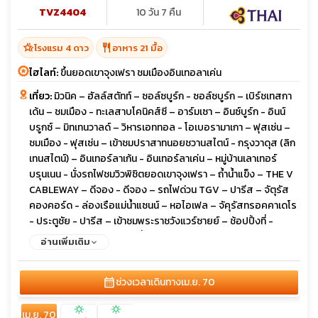
TVZ4404
10 วัน 7 คืน
hotel_class
restaurant
โรงแรม 4 ดาว
อาหาร 21 มื้อ
ไฮไลท์:
ขึ้นยอดเขาจุงเฟรา ชมเมืองอินเทอลาเค่น
เที่ยว:
มิวนิค – ฮัลล์สตัทท์ – ซอล์ซบูร์ก - ซอล์ซบูร์ก – เบิร์ชเทสกา
เด้น – ชมเมือง - ทะเลสาบโคนิคส์ซี – อาร์มเซา – อินซ์บูร์ก - อินน์
บรูกซ์ – มิทเทนวาลด์ – วิหารเอททอล - โอเบอรามาเกา – ฟุสเซ่น –
ชมเมือง - ฟุสเซ่น – เข้าชมปราสาทนอยชวานสไตน์ - กรุงวาดุส (ลิก
เทนสไตน์) – อินเทอร์ลาเก้น - อินเทอร์ลาเค่น – หมู่บ้านเลาเทอร์
บรุนเนน - นั่งรถไฟชมวิวพิชิตยอดเขาจุงเฟรา – ถ้ำน้ำแข็ง – THE V
CABLEWAY – ดีจอง - ดีจอง – รถไฟด่วน TGV – ปารีส – จัตุรัส
คองคอร์ด - ล่องเรือแม่น้ำแซนน์ – หอไอเฟล – จัคุรัสทรอคคาเดโร
- ประตูชัย - ปารีส – เข้าชมพระราชวังแวร์ซายย์ – ช้อปปิ้งที่ -
BENLUX DUTY FREE และที่ห้างลาฟาแยต - ปารีส – เดินทางกลับ
อ่านเพิ่มเติม
calendar_month
ช่วงเวลาเดินทาง
เม.ย. 70
sunny
sunny
เม.ย. 70