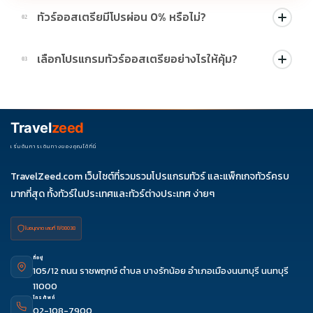
ทัวร์ออสเตรียมีโปรผ่อน 0% หรือไม่?
02
บางโปรแกรมมีโปรผ่อน 0% หรือโปรโมชั่นบัตรเครดิตตามเงื่อนไขที่
เลือกโปรแกรมทัวร์ออสเตรียอย่างไรให้คุ้ม?
03
บริษัทกำหนด สามารถดูสัญลักษณ์โปรโมชั่นในรายการทัวร์แต่ละ
รายการได้
ควรดูจำนวนวัน ไฮไลต์ที่รวมจริง โรงแรม สายการบิน มื้ออาหาร และ
ช่วงราคา ไม่ควรเทียบจากราคาต่ำสุดเพียงอย่างเดียว
Travel
zeed
เริ่มต้นการเดินทางของคุณได้ที่นี่
TravelZeed.com เว็บไซต์ที่รวมรวมโปรแกรมทัวร์ และแพ็กเกจทัวร์ครบ
มากที่สุด ทั้งทัวร์ในประเทศและทัวร์ต่างประเทศ ง่ายๆ
ใบอนุญาต เลขที่ 11/08038
ที่อยู่
105/12 ถนน ราชพฤกษ์ ตำบล บางรักน้อย อำเภอเมืองนนทบุรี นนทบุรี
11000
โทรศัพท์
02-108-7900