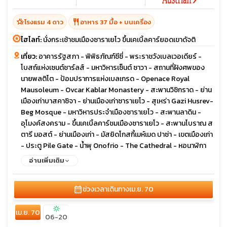
hotel_class
restaurant
โรงแรม 4 ดาว
อาหาร 37 มื้อ + บนเครื่อง
ไฮไลท์:
นั่งกระเช้าชมเมืองซาราเยโว ขึ้นเคเบิ้ลคาร์ยอดเขาดัจติ
เที่ยว:
อาคารรัฐสภา - พิพิธภัณฑ์ซีซี่ - พระราชวังเบลเวอเดียร์ -
โบสถ์แห่งเซนต์ชาร์ลส์ - มหาวิหารเซ็นต์ ซาวา - สถานที่ฝังศพของ
นายพลติโต - ป้อมปราการแห่งเบลเกรด - Openace Royal
Mausoleum - Ovcar Kablar Monastery - สะพานวิชิกราด - ย่าน
เมืองเก่าบาสคาซิจา - ย่านเมืองเก่าซาราเยโว - สุเหร่า Gazi Husrev-
Beg Mosque - มหาวิหารประจำเมืองซาราเยโว - สะพานลาดิน -
อุโมงค์สงคราม - ขึ้นเคเบิ้ลคาร์ชมเมืองซาราเยโว - สะพานโบราณ ส
ตารี มอสต์ - ย่านเมืองเก่า - มัสยิดโกสกี้เมห์เมด ปาซ่า - เขตเมืองเก่า
- ประตู Pile Gate - น้ำพุ Onofrio - The Cathedral - หอนาฬิกา
โบราณ - พระราชวังเรคเตอร์ - สปอนซา พาเลส - ถนนสตราดัน -
อ่านเพิ่มเติม
เมืองเก่ากอเตอร์ - โบสถ์เซ็นต์ไทรฟอน - เมืองเก่าบุดวา - โบสถ์เซ็นต์
จอห์น - อนุสาวรีย์กษัตริย์นิโคลา - จัตุรัส Trg Republike - โบสถ์
calendar_month
ช่วงเวลาเดินทาง
เม.ย. 70
The Cathedral of the Resurrection of Christ - อนุสาวรีย์
Jasikovac - เมืองเก่าเบราเน - อาราม Durdevi Stupovi
sunny
เม.ย. 70
Monastery - มัสยิดสุลตานมูรัดที่สอง - หอคอย Ganica Kula -
06-20
จัตุรัสสแกนเดนเบก - อาคารรัฐสภา - หอนาฬิกาประจำเมือง - ถ้ำ