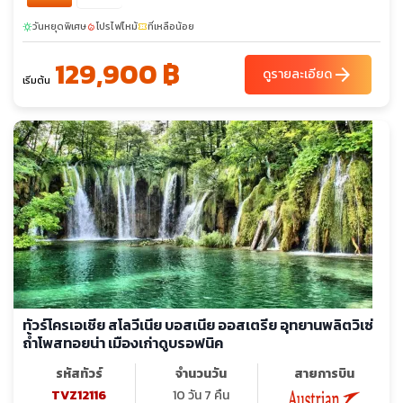
มหาวิหารประจำเมืองซาราเยโว - โบสถ์คริสต์ออโธด๊อกซ์ - โบสถ์ชาว
วันหยุดพิเศษ
โปรไฟไหม้
ที่เหลือน้อย
sunny
local_fire_department
confirmation_number
ยิว - สะพานลาดิน - ถนนคนเดิน คาร์ทเนอร์สตรีท - ปานดอร์ฟเอา
ท์เล็ต - พระราชวังฮอฟบวร์ก
129,900 ฿
arrow_forward
ดูรายละเอียด
เริ่มต้น
ทัวร์โครเอเชีย สโลวีเนีย บอสเนีย ออสเตรีย อุทยานพลิตวิเซ่
ถ้ำโพสทอยน่า เมืองเก่าดูบรอฟนิค
รหัสทัวร์
จำนวนวัน
สายการบิน
TVZ12116
10 วัน 7 คืน