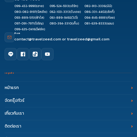
099-432-9990
(อาย)
095-524-5513
(เติร์ก)
082-913-3336
(นินิ)
080-082-9197
(รัสเซีย)
062-103-3313
(ใบเตย)
086-331-4402
(ลัคกี้)
093-889-5151
(ฟ้าใส)
061-889-9492
(วิววี่)
094-845-8881
(ก้อย)
097-091-7971
(โจริญ)
080-394-3310
(เก็บ)
081-639-8333
(แอม)
099-635-0416
(โฟล์ค)
อีเมล
contact@travelzeed.com
or
travelzeed@gmail.com
เมนูหลัก
หน้าแรก
จัดกรุ๊ปทัวร์
เกี่ยวกับเรา
ติดต่อเรา