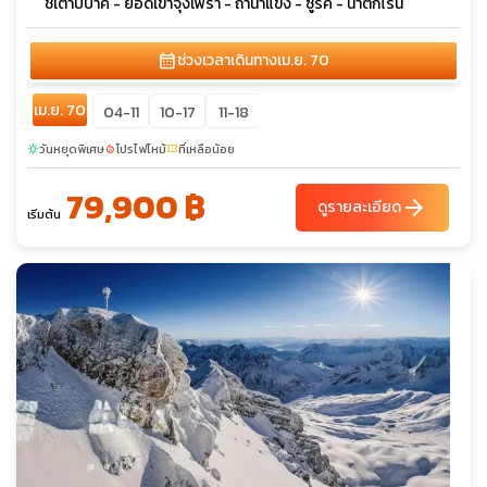
ชเตาบ์บาค - ยอดเขาจุงเฟรา - ถ้ำน้ำแข็ง - ซูริค - น้ำตกไรน์
calendar_month
ช่วงเวลาเดินทาง
เม.ย. 70
เม.ย. 70
04-11
10-17
11-18
วันหยุดพิเศษ
โปรไฟไหม้
ที่เหลือน้อย
sunny
local_fire_department
confirmation_number
79,900 ฿
arrow_forward
ดูรายละเอียด
เริ่มต้น