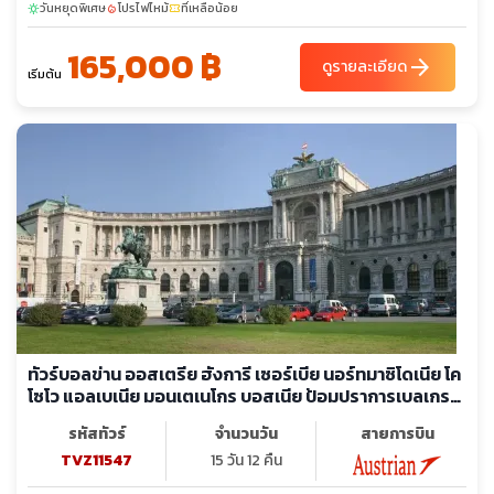
วันหยุดพิเศษ
โปรไฟไหม้
ที่เหลือน้อย
sunny
local_fire_department
confirmation_number
กาดิเม - จัตุรัสมาซิโดเนีย - อนุสาวรีย์อเล็กซานเดอร์มหาราช - ประตู
ชัยแห่งมาซิโดเนีย - อนุสรณ์สถานของแม่พระเทเรซา - สะพานหิน -
165,000 ฿
arrow_forward
พิพิธภัณฑ์โบราณสถานแห่งชาติ - จัตุรัสใจกลางเมือง - หอนาฬิกา -
ดูรายละเอียด
เริ่มต้น
มัสยิดคาร์ชิ - เมืองโบราณเฮียราคลี ลินเคสทิส - โบสถ์เซนต์โจวาน
คานิโอ - อารามเซนต์นาอูม - ปราสาทแอลบาซาน - โบสถ์เซ็นต์แมรี่ -
มัสยิดกษัตริย์ - จัตุรัสสแกนเดอเบก - หอคอยนาฬิกา - มัสยิดเอท
เฮม เบย์ - ขึ้นเคเบิ้ลคาร์สู่ยอดเขาดัจติ - ปราสาทแห่งครูเปีย - ปานด
อร์ฟเอาท์เลต - พิพิธภัณฑ์ประวัติศาสตร์คุนสท์
ทัวร์บอลข่าน ออสเตรีย ฮังการี เซอร์เบีย นอร์ทมาซิโดเนีย โค
โซโว แอลเบเนีย มอนเตเนโกร บอสเนีย ป้อมปราการเบลเกรด
พระราชวังโฮฟบวร์ค
รหัสทัวร์
จำนวนวัน
สายการบิน
TVZ11547
15 วัน 12 คืน