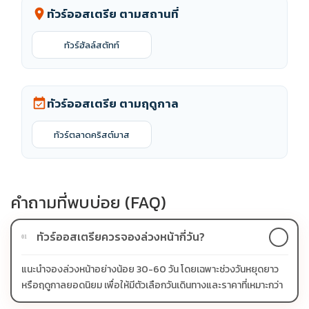
ทัวร์ออสเตรีย ตามสถานที่
location_on
ทัวร์ฮัลล์สตัทท์
ทัวร์ออสเตรีย ตามฤดูกาล
event_available
ทัวร์ตลาดคริสต์มาส
คำถามที่พบบ่อย (FAQ)
ทัวร์ออสเตรียควรจองล่วงหน้ากี่วัน?
01
แนะนำจองล่วงหน้าอย่างน้อย 30-60 วัน โดยเฉพาะช่วงวันหยุดยาว
หรือฤดูกาลยอดนิยม เพื่อให้มีตัวเลือกวันเดินทางและราคาที่เหมาะกว่า