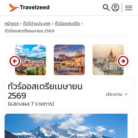
search
account_circle
menu
หน้าแรก
ทัวร์ต่างประเทศ
ทัวร์ออสเตรีย
ทัวร์ออสเตรียเมษายน 2569
close
arrow_circle_left
arrow_circle_right
ทัวร์สาธารณรัฐ
น
เช็ก
ทัวร์บัลแกเรีย
ทัวร์ฮังการี
travel_explore
ทัวร์ออสเตรียเมษายน
calendar_month
2569
เรียงตาม
keyboard_arrow_down
(แสดงผล 7 รายการ)
search