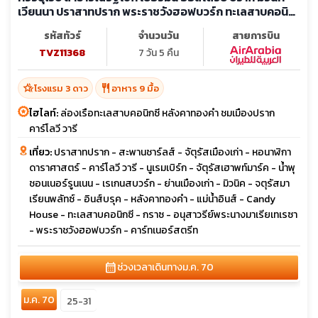
เวียนนา ปราสาทปราก พระราชวังฮอฟบวร์ก ทะเลสาบคอนิก
ซี
รหัสทัวร์
จำนวนวัน
สายการบิน
TVZ11368
7 วัน 5 คืน
hotel_class
restaurant
โรงแรม 3 ดาว
อาหาร 9 มื้อ
ไฮไลท์:
ล่องเรือทะเลสาบคอนิกซี หลังคาทองคำ ชมเมืองปราก
คาร์โลวี วารี
เที่ยว:
ปราสาทปราก - สะพานชาร์ลส์ - จัตุรัสเมืองเก่า - หอนาฬิกา
ดาราศาสตร์ - คาร์โลวี วารี - นูเรมเบิร์ก - จัตุรัสเฮาพท์มาร์ค - น้ำพุ
ชอนเนอร์รูนเนน - เรเกนสบวร์ก - ย่านเมืองเก่า - มิวนิค - จตุรัสมา
เรียนพลัทซ์ - อินส์บรุค - หลังคาทองคำ - แม่น้ำอินส์ - Candy
House - ทะเลสาบคอนิกซี - กราซ - อนุสาวรีย์พระนางมาเรียเทเรซา
- พระราชวังฮอฟบวร์ก - คาร์ทเนอร์สตรีท
calendar_month
ช่วงเวลาเดินทาง
ม.ค. 70
ม.ค. 70
25-31