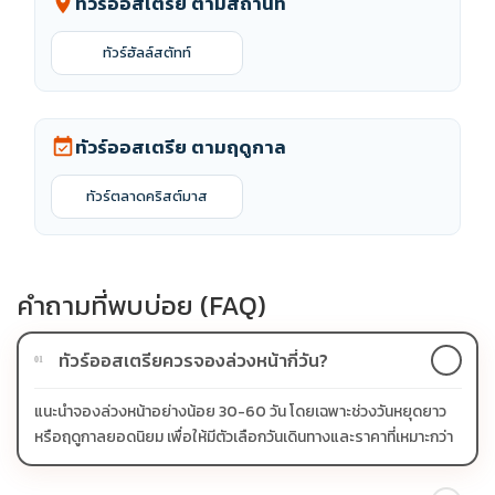
ทัวร์ออสเตรีย ตามสถานที่
location_on
ทัวร์ฮัลล์สตัทท์
ทัวร์ออสเตรีย ตามฤดูกาล
event_available
ทัวร์ตลาดคริสต์มาส
คำถามที่พบบ่อย (FAQ)
ทัวร์ออสเตรียควรจองล่วงหน้ากี่วัน?
01
แนะนำจองล่วงหน้าอย่างน้อย 30-60 วัน โดยเฉพาะช่วงวันหยุดยาว
หรือฤดูกาลยอดนิยม เพื่อให้มีตัวเลือกวันเดินทางและราคาที่เหมาะกว่า