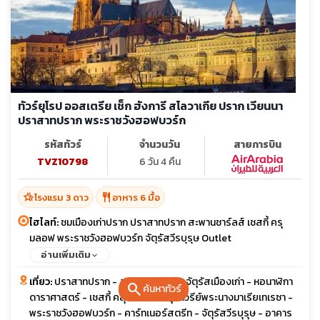
ทัวร์ยุโรป ออสเตรีย เช็ก ฮังการี สโลวาเกีย ปราก เวียนนา
ปราสาทปราก พระราชวังฮอฟบวร์ก
รหัสทัวร์
จำนวนวัน
สายการบิน
TVZ10798
6 วัน 4 คืน
hotel_class
restaurant
โรงแรม 3 ดาว
อาหาร 6 มื้อ
ไฮไลท์:
ชมเมืองเก่าปราก ปราสาทปราก สะพานชาร์ลส์ เชสกี้ ครุ
มลอฟ พระราชวังฮอฟบวร์ก จัตุรัสวีรบุรุษ Outlet
อ่านเพิ่มเติม
เที่ยว:
ปราสาทปราก - สะพานชาร์ลส์ - จัตุรัสเมืองเก่า - หอนาฬิกา
search
ค้นหาทัวร์
ดาราศาสตร์ - เชสกี้ คลุมลอฟ - อนุสาวรีย์พระนางมาเรียเทเรซา -
พระราชวังฮอฟบวร์ก - คาร์ทเนอร์สตรีท - จัตุรัสวีรบุรุษ - อาคาร