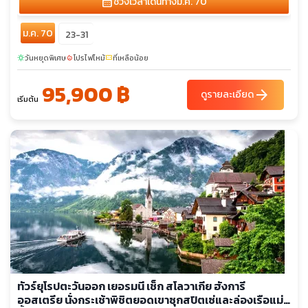
calendar_month
ช่วงเวลาเดินทาง
ม.ค. 70
ม.ค. 70
23-31
วันหยุดพิเศษ
โปรไฟไหม้
ที่เหลือน้อย
sunny
local_fire_department
confirmation_number
95,900 ฿
arrow_forward
ดูรายละเอียด
เริ่มต้น
ทัวร์ยุโรปตะวันออก เยอรมนี เช็ก สโลวาเกีย ฮังการี
ออสเตรีย นั่งกระเช้าพิชิตยอดเขาซุกสปิตเซ่และล่องเรือแม่