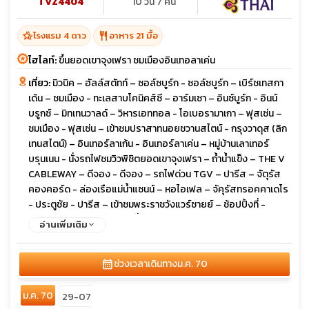
TVZ4404
10 วัน 7 คืน
hotel_class
restaurant
โรงแรม 4 ดาว
อาหาร 21 มื้อ
ไฮไลท์:
ขึ้นยอดเขาจุงเฟรา ชมเมืองอินเทอลาเค่น
เที่ยว:
มิวนิค – ฮัลล์สตัทท์ – ซอล์ซบูร์ก - ซอล์ซบูร์ก – เบิร์ชเทสกา
เด้น – ชมเมือง - ทะเลสาบโคนิคส์ซี – อาร์มเซา – อินซ์บูร์ก - อินน์
บรูกซ์ – มิทเทนวาลด์ – วิหารเอททอล - โอเบอรามาเกา – ฟุสเซ่น –
ชมเมือง - ฟุสเซ่น – เข้าชมปราสาทนอยชวานสไตน์ - กรุงวาดุส (ลิก
เทนสไตน์) – อินเทอร์ลาเก้น - อินเทอร์ลาเค่น – หมู่บ้านเลาเทอร์
บรุนเนน - นั่งรถไฟชมวิวพิชิตยอดเขาจุงเฟรา – ถ้ำน้ำแข็ง – THE V
CABLEWAY – ดีจอง - ดีจอง – รถไฟด่วน TGV – ปารีส – จัตุรัส
คองคอร์ด - ล่องเรือแม่น้ำแซนน์ – หอไอเฟล – จัคุรัสทรอคคาเดโร
- ประตูชัย - ปารีส – เข้าชมพระราชวังแวร์ซายย์ – ช้อปปิ้งที่ -
BENLUX DUTY FREE และที่ห้างลาฟาแยต - ปารีส – เดินทางกลับ
อ่านเพิ่มเติม
calendar_month
ช่วงเวลาเดินทาง
ม.ค. 70
ม.ค. 70
29-07