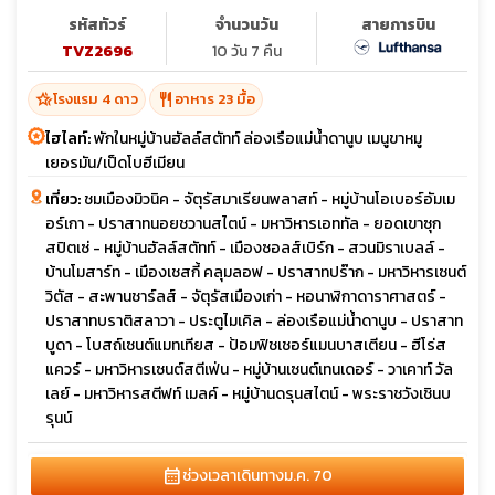
น้ำดานูบ
รหัสทัวร์
จำนวนวัน
สายการบิน
TVZ2696
10 วัน 7 คืน
hotel_class
restaurant
โรงแรม 4 ดาว
อาหาร 23 มื้อ
ไฮไลท์:
พักในหมู่บ้านฮัลล์สตัทท์ ล่องเรือแม่น้ำดานูบ เมนูขาหมู
เยอรมัน/เป็ดโบฮีเมียน
เที่ยว:
ชมเมืองมิวนิค - จัตุรัสมาเรียนพลาสท์ - หมู่บ้านโอเบอร์อัมเม
อร์เกา - ปราสาทนอยชวานสไตน์ - มหาวิหารเอททัล - ยอดเขาซุก
สปิตเซ่ - หมู่บ้านฮัลล์สตัทท์ - เมืองซอลส์เบิร์ก - สวนมิราเบลล์ -
บ้านโมสาร์ท - เมืองเชสกี้ คลุมลอฟ - ปราสาทปร๊าก - มหาวิหารเซนต์
วิตัส - สะพานชาร์ลส์ - จัตุรัสเมืองเก่า - หอนาฬิกาดาราศาสตร์ -
ปราสาทบราติสลาวา - ประตูไมเคิล - ล่องเรือแม่น้ำดานูบ - ปราสาท
บูดา - โบสถ์เซนต์แมทเทียส - ป้อมฟิชเชอร์แมนบาสเตียน - ฮีโร่ส
แควร์ - มหาวิหารเซนต์สตีเฟ่น - หมู่บ้านเซนต์เทนเดอร์ - วาเคาท์ วัล
เลย์ - มหาวิหารสตีฟท์ เมลค์ - หมู่บ้านดรุนสไตน์ - พระราชวังเชินบ
รุนน์
calendar_month
ช่วงเวลาเดินทาง
ม.ค. 70