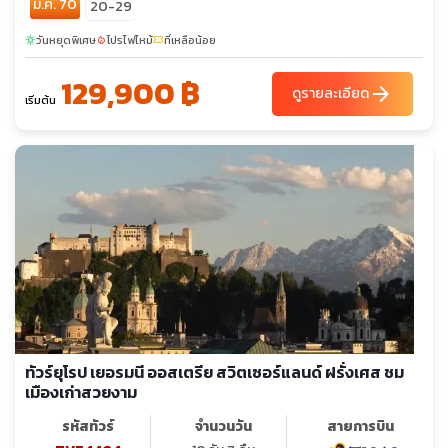
ม.ค. 70
จา - ย่านเมืองเก่าซาราเยโว - สุเหร่า Gazi Husrev-Beg Mosque -
20-29
มหาวิหารประจำเมืองซาราเยโว - โบสถ์คริสต์ออโธด๊อกซ์ - โบสถ์ชาว
วันหยุดพิเศษ
โปรไฟไหม้
ที่เหลือน้อย
sunny
local_fire_department
confirmation_number
ยิว - สะพานลาดิน - ถนนคนเดิน คาร์ทเนอร์สตรีท - ปานดอร์ฟเอา
ท์เล็ต - พระราชวังฮอฟบวร์ก
129,900 ฿
arrow_forward
ดูรายละเอียด
เริ่มต้น
ทัวร์ยุโรป เยอรมนี ออสเตรีย สวิตเซอร์แลนด์ ฝรั่งเศส ชม
เมืองเก่าสวยงาม
รหัสทัวร์
จำนวนวัน
สายการบิน