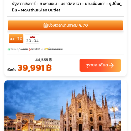
รัฐสภาฮังการี - สะพานเซน - บราติสลาวา - ย่านเมืองเก่า - รูปปั้นคู
มิล - McArthurGlen Outlet
calendar_month
ช่วงเวลาเดินทาง
ม.ค. 70
เต็ม
ม.ค. 70
30-04
วันหยุดพิเศษ
โปรไฟไหม้
ที่เหลือน้อย
sunny
local_fire_department
confirmation_number
44,555 ฿
39,991 ฿
arrow_forward
ดูรายละเอียด
เริ่มต้น