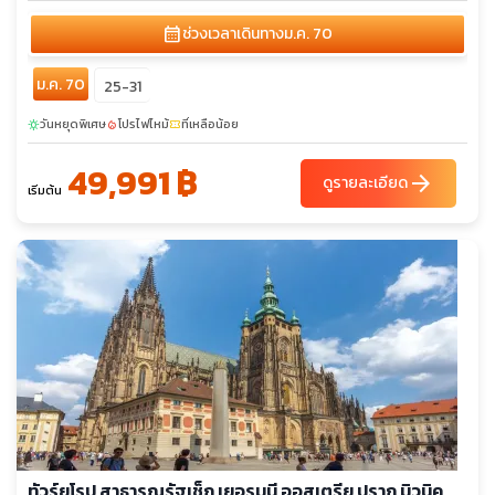
calendar_month
ช่วงเวลาเดินทาง
ม.ค. 70
ม.ค. 70
25-31
วันหยุดพิเศษ
โปรไฟไหม้
ที่เหลือน้อย
sunny
local_fire_department
confirmation_number
49,991 ฿
arrow_forward
ดูรายละเอียด
เริ่มต้น
ทัวร์ยุโรป สาธารณรัฐเช็ก เยอรมนี ออสเตรีย ปราก มิวนิค