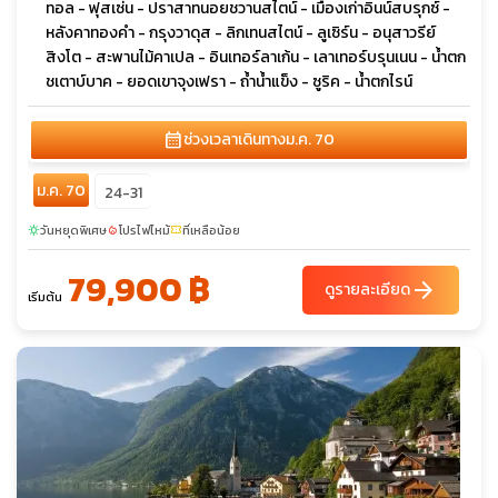
ทอล - ฟุสเซ่น - ปราสาทนอยชวานสไตน์ - เมืองเก่าอินน์สบรุกซ์ -
หลังคาทองคำ - กรุงวาดุส - ลิกเทนสไตน์ - ลูเซิร์น - อนุสาวรีย์
สิงโต - สะพานไม้คาเปล - อินเทอร์ลาเก้น - เลาเทอร์บรุนเนน - น้ำตก
ชเตาบ์บาค - ยอดเขาจุงเฟรา - ถ้ำน้ำแข็ง - ซูริค - น้ำตกไรน์
calendar_month
ช่วงเวลาเดินทาง
ม.ค. 70
ม.ค. 70
24-31
วันหยุดพิเศษ
โปรไฟไหม้
ที่เหลือน้อย
sunny
local_fire_department
confirmation_number
79,900 ฿
arrow_forward
ดูรายละเอียด
เริ่มต้น