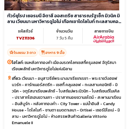
ทัวร์ยุโรป เยอรมนี อิตาลี ออสเตรีย สาธารณรัฐเช็ก มิวนิค มิ
ลาน เวียนนา มหาวิหารดูโอโม่ เทือกเขาโดโลไมท์ ทะเลสาบคอ
นิกซี
รหัสทัวร์
จำนวนวัน
สายการบิน
TVZ11336
7 วัน 5 คืน
hotel_class
restaurant
โรงแรม 3 ดาว
อาหาร 9 มื้อ
ไฮไลท์:
ชมหลังคาทองคำ เมืองมรดกโลกเซสกี้ครุมลอฟ จัตุรัสมา
เรียนพลัทซ์ มหาวิหารดูโอโม่แห่งมิลาน
เที่ยว:
เวียนนา - อนุสาวรีย์พระนางมาเรียเทเรซา - พระราชวังฮอฟ
บวร์ก - คาร์ทเนอร์สตรีท - เชสกี้ คลุมลอฟ - ทะเลสาบคอนิกซี - มิ
วนิค - จตุรัสมาเรียนพลัทซ์ - โบสถ์แม่พระมิวนิก - โบสถ์เซนต์ไมเคิล
- ปราสาทโฮเฮนชวานเกา - ปราสาทนอยชวานชไตน์ - สะพานมาเรียน
- อินส์บูร์ก - หลังคาทองคำ - City Tower - แม่น้ำอินส์ - Candy
House - โดโลไมท์ - ซานตา แมดดาเลนา - Ortisei - เซอร์มิโอเน่ - มิ
ลาน - มหาวิหารดูโอโม่ - ห้างสรรพสินค้าGalleria Vittorio
Emanuele II