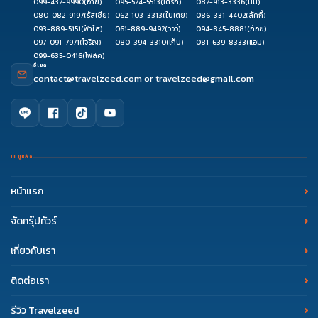
099-432-9990
(อาย)
095-524-5513
(เติร์ก)
082-913-3336
(นินิ)
080-082-9197
(รัสเซีย)
062-103-3313
(ใบเตย)
086-331-4402
(ลัคกี้)
093-889-5151
(ฟ้าใส)
061-889-9492
(วิววี่)
094-845-8881
(ก้อย)
097-091-7971
(โจริญ)
080-394-3310
(เก็บ)
081-639-8333
(แอม)
099-635-0416
(โฟล์ค)
อีเมล
contact@travelzeed.com
or
travelzeed@gmail.com
เมนูหลัก
หน้าแรก
จัดกรุ๊ปทัวร์
เกี่ยวกับเรา
ติดต่อเรา
รีวิว Travelzeed