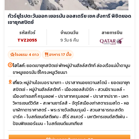
ทัวร์ยุโรปตะวันออก เยอรมัน ออสเตรีย เชค ฮังการี พิชิตยอด
เขาซุกสปิตซ์
รหัสทัวร์
จำนวนวัน
สายการบิน
TVZ2055
9 วัน 6 คืน
hotel_class
restaurant
โรงแรม 4 ดาว
อาหาร 17 มื้อ
ไฮไลท์:
ยอดเขาซุกสปิตเซ่ พักหมู่บ้านฮัลล์สตัทท์ ล่องเรือแม่น้ำดานูบ
ขาหมูเยอรมัน ซี่โครงหมูเวียนนา
เที่ยว:
หมู่บ้านโอเบอรามาเกา - ปราสาทนอยชวานสไตน์ - ยอดเขาซุก
สปิตเซ่ - หมู่บ้านฮัลล์สตัทท์ - เมืองซอลส์เบิร์ก - สวนมิราเบลล์ -
เมืองเก่าเชสกี้ ครุมลอฟ - ปราสาทครุมลอฟ - ปราสาทปราก - มหา
วิหารเซนต์วิตัส - สะพานชาร์ลส์ - จัตุรัสเมืองเก่าสตาเรเมสโต - หอ
นาฬิกาดาราศาสตร์ - พระราชวังเชินบรุนน์ - สวนสาธารณะสตัด
ปาร์ค - โบสถ์เซนต์สตีเฟน - ฮีโร่ สแควร์ - มหาวิหารเซนต์สตีเฟ่น -
ป้อมฟิชเชอร์แมน - โบสถ์เซนต์แมทเทียส