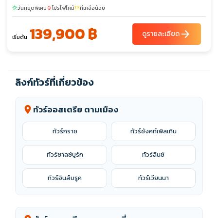
วันหยุดพิเศษ
โปรไฟไหม้
ที่เหลือน้อย
sunny
local_fire_department
confirmation_number
139,900 ฿
arrow_forward
ดูรายละเอียด
เริ่มต้น
ลิงก์ทัวร์ที่เกี่ยวข้อง
ทัวร์ออสเตรีย ตามเมือง
location_on
ทัวร์กราซ
ทัวร์ซังคท์เพิลเทิน
ทัวร์ซาลซ์บูร์ก
ทัวร์ลินซ์
ทัวร์อินส์บรูค
ทัวร์เวียนนา