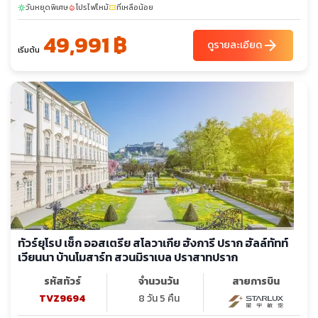
วันหยุดพิเศษ
โปรไฟไหม้
ที่เหลือน้อย
sunny
local_fire_department
confirmation_number
49,991 ฿
arrow_forward
ดูรายละเอียด
เริ่มต้น
ทัวร์ยุโรป เช็ก ออสเตรีย สโลวาเกีย ฮังการี ปราก ฮัลล์ทัทท์
เวียนนา บ้านโมสาร์ท สวนมิราเบล ปราสาทปราก
รหัสทัวร์
จำนวนวัน
สายการบิน
TVZ9694
8 วัน 5 คืน