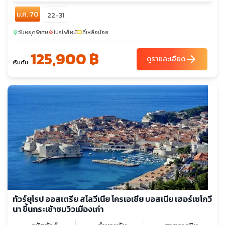
ม.ค. 70
22-31
วันหยุดพิเศษ
โปรไฟไหม้
ที่เหลือน้อย
sunny
local_fire_department
confirmation_number
125,900 ฿
arrow_forward
ดูรายละเอียด
เริ่มต้น
ทัวร์ยุโรป ออสเตรีย สโลวีเนีย โครเอเชีย บอสเนีย เฮอร์เซโกวี
นา ขึ้นกระเช้าชมวิวเมืองเก่า