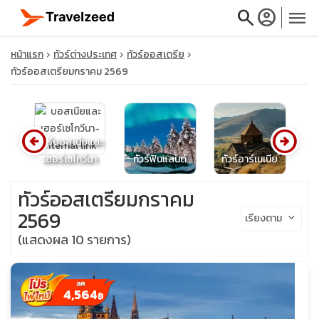
search
account_circle
menu
หน้าแรก
ทัวร์ต่างประเทศ
ทัวร์ออสเตรีย
ทัวร์ออสเตรียมกราคม 2569
close
arrow_circle_left
arrow_circle_right
ทัวร์บอสเนียและ
ทั
นีย
เฮอร์เซโกวีนา
ทัวร์ฟินแลนด์
ทัวร์อาร์เมเนีย
travel_explore
ทัวร์ออสเตรียมกราคม
calendar_month
2569
เรียงตาม
keyboard_arrow_down
(แสดงผล 10 รายการ)
search
4,564
฿