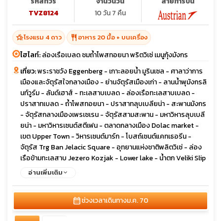
รหัสทัวร์
จำนวนวัน
สายการบิน
TVZ8124
10 วัน 7 คืน
hotel_class
restaurant
โรงแรม 4 ดาว
อาหาร 20 มื้อ + บนเครื่อง
ไฮไลท์:
ล่องเรือเบลด ชมถ้ำโพสทอยนา พริตวิเซ่ เมนูกุ้งมังกร
เที่ยว:
พระราชวัง Eggenberg - เกาะลอยน้ำ มูรินเซล - ศาลาว่าการ
เมืองและจัตุรัสใจกลางเมือง - ย่านจัตุรัสเมืองเก่า - ลานน้ำพุมังกรลิ
นท์วูร์ม - ลันด์เฮาส์ - ทะเลสาบเบลด - ล่องเรือทะเลสาบเบลด -
ปราสาทเบลด - ถ้ำโพสทอยนา - ปราสาทลุบเบลียน่า - สะพานมังกร
- จัตุรัสกลางเมืองเพรเซเรน - จัตุรัสสามสะพาน - มหาวิหารลุบเบลี
ยน่า - มหาวิหารเซนต์สตีเฟน - ตลาดกลางเมือง Dolac market -
เขต Upper Town - วิหารเซนต์มาร์ก - โบสถ์เซนต์แคทเธอรีน -
จัตุรัส Trg Ban Jelacic Square - อุทยานแห่งชาติพลิตวิเซ่ - ล่อง
เรือข้ามทะเลสาบ Jezero Kozjak - Lower lake - น้ำตก Veliki Slip
- โบสถ์อนาสตาเชีย - โบสถ์เซนต์ โดแนท - โรมันฟอรัม - พระรา
อ่านเพิ่มเติม
ชวังดิโอคลีเชี่ยน - ประตู Pile Gate - น้ำพุ Onofrio - The
Cathedral - หอนาฬิกาโบราณ - พระราชวังเรคเตอร์ - สปอนซา พา
calendar_month
ช่วงเวลาเดินทาง
ม.ค. 70
เลส - ถนนสตราดัน - สะพานโบราณ สตารี มอสต์ - ย่านเมืองเก่า -
มัสยิดโกสกี้ เมห์เมด ปาซ่า - อุโมงค์สงคราม - ย่านเมืองเก่าบาสคาซิ