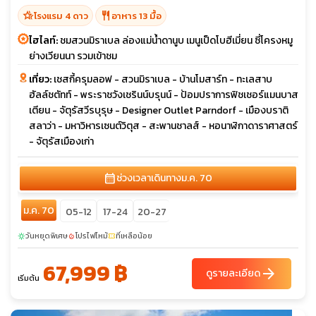
hotel_class
restaurant
โรงแรม 4 ดาว
อาหาร 13 มื้อ
ไฮไลท์:
ชมสวนมิราเบล ล่องแม่น้ำดานูบ เมนูเป็ดโบฮีเมี่ยน ซี่โครงหมู
ย่างเวียนนา รวมเข้าชม
เที่ยว:
เชสกี้ครุมลอฟ - สวนมิราเบล - บ้านโมสาร์ท - ทะเลสาบ
ฮัลล์ชตัทท์ - พระราชวังเชรินน์บรุนน์ - ป้อมปราการฟิชเชอร์แมนบาส
เตียน - จัตุรัสวีรบุรุษ - Designer Outlet Parndorf - เมืองบราติ
สลาว่า - มหาวิหารเซนต์วิตุส - สะพานชาลส์ - หอนาฬิกาดาราศาสตร์
- จัตุรัสเมืองเก่า
calendar_month
ช่วงเวลาเดินทาง
ม.ค. 70
ม.ค. 70
05-12
17-24
20-27
วันหยุดพิเศษ
โปรไฟไหม้
ที่เหลือน้อย
sunny
local_fire_department
confirmation_number
67,999 ฿
arrow_forward
ดูรายละเอียด
เริ่มต้น