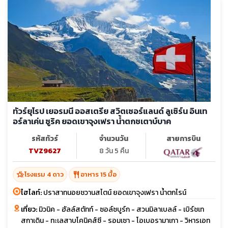
ทัวร์ยุโรป เยอรมนี ออสเตรีย สวิตเซอร์แลนด์ ลูเซิร์น อินเท
อร์ลาเค่น ซูริค ยอดเขาจุงเฟรา น้ำตกชเตาบ์บาค
รหัสทัวร์
จำนวนวัน
สายการบิน
TVZ9627
8 วัน 5 คืน
hotel_class
restaurant
โรงแรม 4 ดาว
อาหาร 15 มื้อ
ไฮไลท์:
ปราสาทนอยชวานสไตน์ ยอดเขาจุงเฟรา น้ำตกไรน์
เที่ยว:
มิวนิค - ฮัลล์สตัทท์ - ซอล์ซบูร์ก - สวนมิลาเบลล์ - เบิร์ชเท
สกาเดิน - ทะเลสาบโคนิคส์ซี - รอมเซา - โอเบอรามาเกา - วิหารเอท