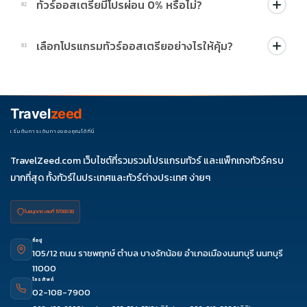
ทัวร์ออสเตรียมีโปรผ่อน 0% หรือไม่?
02
บางโปรแกรมมีโปรผ่อน 0% หรือโปรโมชั่นบัตรเครดิตตามเงื่อนไขที่
เลือกโปรแกรมทัวร์ออสเตรียอย่างไรให้คุ้ม?
03
บริษัทกำหนด สามารถดูสัญลักษณ์โปรโมชั่นในรายการทัวร์แต่ละ
รายการได้
ควรดูจำนวนวัน ไฮไลต์ที่รวมจริง โรงแรม สายการบิน มื้ออาหาร และ
ช่วงราคา ไม่ควรเทียบจากราคาต่ำสุดเพียงอย่างเดียว
Travel
zeed
เริ่มต้นการเดินทางของคุณได้ที่นี่
TravelZeed.com เว็บไซต์ที่รวมรวมโปรแกรมทัวร์ และแพ็กเกจทัวร์ครบ
มากที่สุด ทั้งทัวร์ในประเทศและทัวร์ต่างประเทศ ง่ายๆ
ใบอนุญาต เลขที่ 11/08038
ที่อยู่
105/12 ถนน ราชพฤกษ์ ตำบล บางรักน้อย อำเภอเมืองนนทบุรี นนทบุรี
11000
โทรศัพท์
02-108-7900