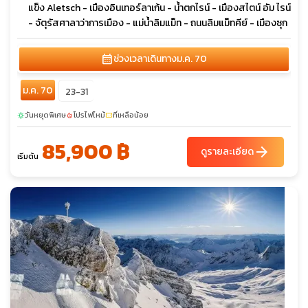
แข็ง Aletsch - เมืองอินเทอร์ลาเก้น - น้ำตกไรน์ - เมืองสไตน์ อัม ไรน์
- จัตุรัสศาลาว่าการเมือง - แม่น้ำลิมแม็ท - ถนนลิมแม็ทคีย์ - เมืองซุก
calendar_month
ช่วงเวลาเดินทาง
ม.ค. 70
ม.ค. 70
23-31
วันหยุดพิเศษ
โปรไฟไหม้
ที่เหลือน้อย
sunny
local_fire_department
confirmation_number
85,900 ฿
arrow_forward
ดูรายละเอียด
เริ่มต้น