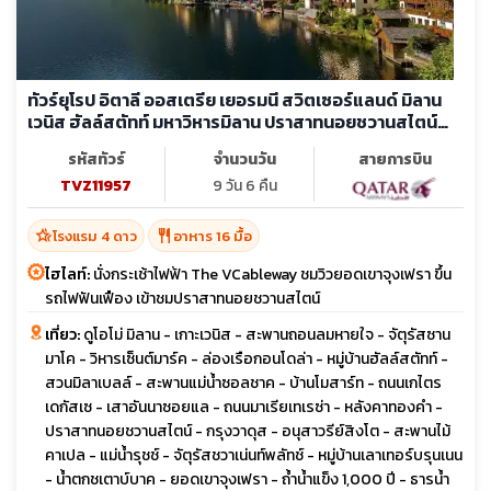
ทัวร์ยุโรป อิตาลี ออสเตรีย เยอรมนี สวิตเซอร์แลนด์ มิลาน
เวนิส ฮัลล์สตัทท์ มหาวิหารมิลาน ปราสาทนอยชวานสไตน์
ยอดเขาจุงเฟรา
รหัสทัวร์
จำนวนวัน
สายการบิน
TVZ11957
9 วัน 6 คืน
hotel_class
restaurant
โรงแรม 4 ดาว
อาหาร 16 มื้อ
ไฮไลท์:
นั่งกระเช้าไฟฟ้า The VCableway ชมวิวยอดเขาจุงเฟรา ขึ้น
รถไฟฟันเฟือง เข้าชมปราสาทนอยชวานสไตน์
เที่ยว:
ดูโอโม่ มิลาน - เกาะเวนิส - สะพานถอนลมหายใจ - จัตุรัสซาน
มาโค - วิหารเซ็นต์มาร์ค - ล่องเรือกอนโดล่า - หมู่บ้านฮัลล์สตัทท์ -
สวนมิลาเบลล์ - สะพานแม่น้ำซอลชาค - บ้านโมสาร์ท - ถนนเกไตร
เดกัสเซ - เสาอันนาซอยแล - ถนนมาเรียเทเรซ่า - หลังคาทองคำ -
ปราสาทนอยชวานสไตน์ - กรุงวาดุส - อนุสาวรีย์สิงโต - สะพานไม้
คาเปล - แม่น้ำรุชช์ - จัตุรัสชวาเน่นท์พลัทช์ - หมู่บ้านเลาเทอร์บรุนเนน
- น้ำตกชเตาบ์บาค - ยอดเขาจุงเฟรา - ถ้ำน้ำแข็ง 1,000 ปี - ธารน้ำ