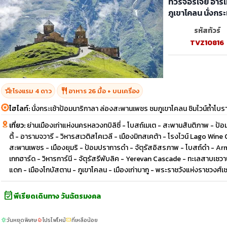
ทัวร์จอร์เจีย อาร
ภูเขาโคลน นั่งกระ
รหัสทัวร์
TVZ10816
hotel_class
restaurant
โรงแรม 4 ดาว
อาหาร 26 มื้อ + บนเครื่อง
ไฮไลท์:
นั่งกระเช้าป้อมนาริกาลา ล่องสะพานเพชร ชมภูเขาโคลน ชิมไวน์ถ้ำโบ
เที่ยว:
ย่านเมืองเก่าแห่งนครหลวงทบิลิซี่ - โบสถ์เมเต - สะพานสันติภาพ - ป้อ
ตี้ - อารามจวารี - วิหารสเวติสโคเวลี - เมืองมิทสเคต้า - โรงไวน์ Lago Wine C
สะพานเพชร - เมืองยุมริ - ป้อมปราการดำ - จัตุรัสอิสรภาพ - โบสถ์ดำ 
เกกฮาร์ด - วิหารการ์นี - จัตุรัสรีพับลิค - Yerevan Cascade - ทะเลสาบเซ
แดก - เมืองโกบัสตาน - ภูเขาโคลน - เมืองเก่าบากู - พระราชวังแห่งราชวงศ
event_available
พีเรียดเดินทาง วันฉัตรมงคล
วันหยุดพิเศษ
โปรไฟไหม้
ที่เหลือน้อย
sunny
local_fire_department
confirmation_number