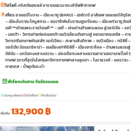
ไฮไลท์:
คริสตัลฮอลล์ อารามเซแวน กระเช้าไฟฟ้าทาเทฟ
เที่ยว:
อาเซอร์ไบจาน – เมืองบากู (BAKU) - เฮย์ดาร์ อาลีเยฟ เซนเตอร์จัตุร
– เมืองโบราณ โกบูสถาน – ชมจารึกหินโบราณภูเขาโคลน – เมืองเก่าบากู อิเชรี 
เชคี **เข้าชมพระราชวังเชคี ** - เชคี – ผ่านด่านข้ามพรมแดน สู่จอร์เจีย – แคว้น
- มเคต้า - วิหารเก่าแก่แห่งมเคต้า ชมวิวเมืองเดินทางสู่ ยอดเขาคอเคซัส – คาซเบก
วิหารตรีเอกภาพหินสลัก จอร์เจียน - สะพานสันติภาพ – ชมวิวเมือง - ทบิลิซี่ –
จอร์เจีย ป้อมนาริคาร่า - ชมเมืองเก่าทิบิลิซี่ - เมืองซาดาโคล – ข้ามพรมแดนส
ดิลิจัน – แคว้นทะเลสาบเซวาน – ล่องเรือทะเลสาบเซวานอารามเซวานาแว๊งค์ (S
ทาเทฟ (ยาวที่สุดในโลก)มหาวิหารทาเทฟกลางหุบเขา – โนราแวงค์ - เยเรวาน - 
คาสเคส - น้ำพุเต้นระบำ
event_available
พีเรียดเดินทาง วันฉัตรมงคล
วันหยุดพิเศษ
โปรไฟไหม้
ที่เหลือน้อย
sunny
local_fire_department
confirmation_number
132,900 ฿
เริ่มต้น