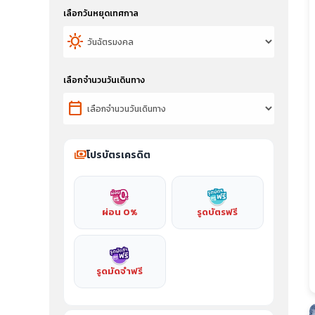
เลือกวันหยุดเทศกาล
sunny
เลือกจำนวนวันเดินทาง
calendar_today
payments
โปรบัตรเครดิต
ผ่อน 0%
รูดบัตรฟรี
รูดมัดจำฟรี