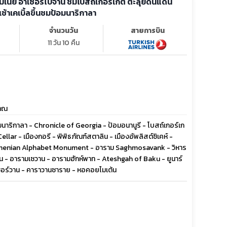
์เมเนีย อาเซอร์ไบจาน ชมโบสถ์เกอร์เกตี้ ตะลุยดินแดน
เช้าเคเบิ้ลขึ้นชมป้อมนาริกาลา
จำนวนวัน
สายการบิน
11 วัน 10 คืน
ราณ
มนาริกาลา - Chronicle of Georgia - ป้อมอนานูรี - โบสถ์เกอร์เก
ellar - เมืองกอรี - พิพิธภัณฑ์สตาลิน - เมืองอัพลิสต์ซิเคห์ -
- Armenian Alphabet Monument - อาราม Saghmosavank - วิหาร
วาน - อารามเซวาน - อารามฮักห์พาท - Ateshgah of Baku - ยูนาร์
์เชอร์วาน - คาราวานซาราย - หอคอยไมเต้น