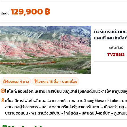
129,900 ฿
เริ่มต้น
ทัวร์แกรนด์อาเซอ
แคนดี้ เคน โกบัสต
รหัสทัวร์
TVZ11812
hotel_class
restaurant
โรงแรม 4 ดาว
อาหาร 15 มื้อ + บนเครื่อง
ไฮไลท์:
ล่องเรือทะเลสาบแคสเปียน ชมภูเขาสีรุ้งแคนดี้เคน วิหารไฟ ลากูนชมพ
เที่ยว:
วิหารไฟโซโรอัสเตอร์อาตาชกะห์ - ทะเลสาบสีชมพู Masazir Lake - ยาน
สวนของผู้ว่าราชการ - หอแสดงดนตรีแห่งรัฐอาเซอร์ไบจาน - เมืองเก่าบากู - มั
ซารายตอนบน - พระราชวังเชกีข่าน - โกบัสตัน - มัสยิดบีบี-เฮย์บัต - ภูเขาเ