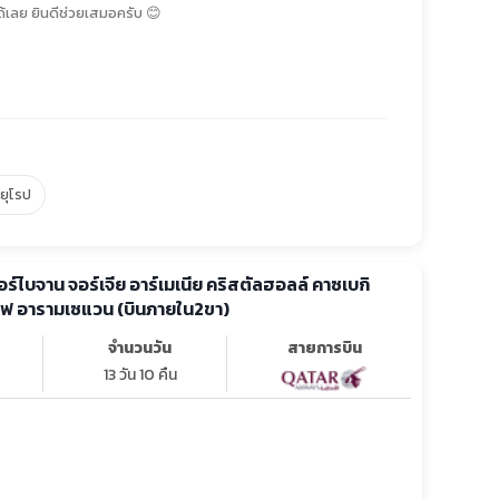
้เลย ยินดีช่วยเสมอครับ 😊
์ยุโรป
อร์ไบจาน จอร์เจีย อาร์เมเนีย คริสตัลฮอลล์ คาซเบกิ
ทฟ อารามเซแวน (บินภายใน2ขา)
จำนวนวัน
สายการบิน
13 วัน 10 คืน