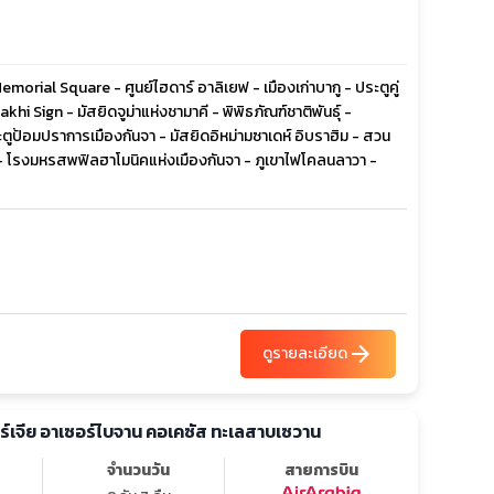
orial Square - ศูนย์ไฮดาร์ อาลิเยฟ - เมืองเก่าบากู - ประตูคู่
Sign - มัสยิดจูม่าแห่งชามาคี - พิพิธภัณฑ์ชาติพันธุ์ -
ป้อมปราการเมืองกันจา - มัสยิดอิหม่ามซาเดห์ อิบราฮิม - สวน
 - โรงมหรสพฟิลฮาโมนิคแห่งเมืองกันจา - ภูเขาไฟโคลนลาวา -
arrow_forward
ดูรายละเอียด
จอร์เจีย อาเซอร์ไบจาน คอเคซัส ทะเลสาบเซวาน
จำนวนวัน
สายการบิน