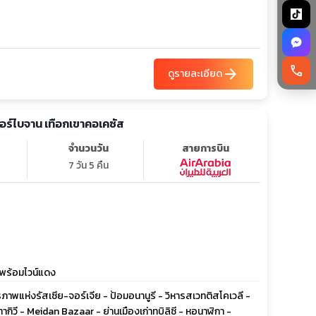
call
arrow_forward
ดูรายละเอียด
เซอร์ไบจาน เทือกเขาคอเคซัส
จำนวนวัน
สายการบิน
7 วัน 5 คืน
ืองพร้อมไวน์แดง
ตรภาพแห่งรัสเซีย-จอร์เจีย - ป้อมอนานูรี - วิหารสเวทติสโคเวลี -
ากิวี - Meidan Bazaar - ย่านเมืองเก่าทบิลิซี - หอนาฬิกา -