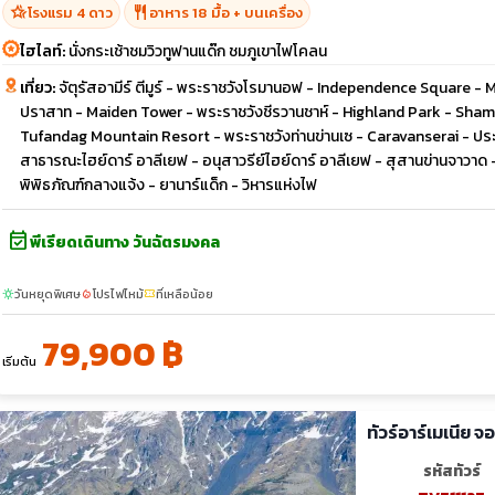
hotel_class
restaurant
โรงแรม 4 ดาว
อาหาร 18 มื้อ + บนเครื่อง
ไฮไลท์:
นั่งกระเช้าชมวิวทูฟานแด๊ก ชมภูเขาไฟโคลน
เที่ยว:
จัตุรัสอามีร์ ตีมูร์ - พระราชวังโรมานอฟ - Independence Square - Mem
ปราสาท - Maiden Tower - พระราชวังชีรวานชาห์ - Highland Park - Shamakhi 
Tufandag Mountain Resort - พระราชวังท่านข่านเซ - Caravanserai - ประตู
สาธารณะไฮย์ดาร์ อาลีเยฟ - อนุสาวรีย์ไฮย์ดาร์ อาลีเยฟ - สุสานข่านจาวาด
พิพิธภัณฑ์กลางแจ้ง - ยานาร์แด็ก - วิหารแห่งไฟ
event_available
พีเรียดเดินทาง วันฉัตรมงคล
วันหยุดพิเศษ
โปรไฟไหม้
ที่เหลือน้อย
sunny
local_fire_department
confirmation_number
79,900 ฿
เริ่มต้น
ทัวร์อาร์เมเนีย 
รหัสทัวร์