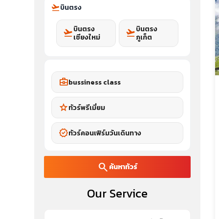
flight_takeoff
บินตรง
บินตรง
บินตรง
flight_takeoff
flight_takeoff
เชียงใหม่
ภูเก็ต
business_center
bussiness class
star
ทัวร์พรีเมี่ยม
verified
ทัวร์คอนเฟิร์มวันเดินทาง
search
ค้นหาทัวร์
Our Service