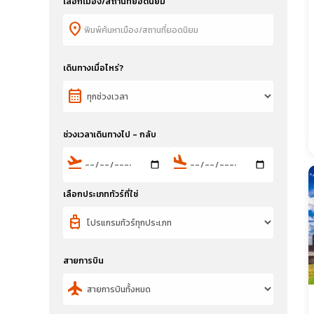
เลือกเมือง/สถานที่ยอดนิยม
location_on
เดินทางเมื่อไหร่?
calendar_month
ช่วงเวลาเดินทางไป - กลับ
flight_takeoff
flight_land
เลือกประเภททัวร์ที่ใช่
travel_luggage_and_bags
สายการบิน
flight