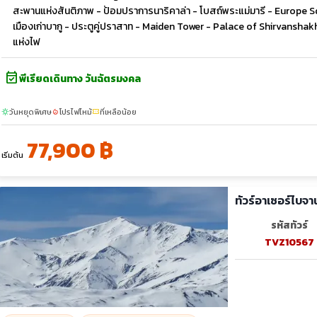
สะพานแห่งสันติภาพ - ป้อมปราการนาริคาล่า - โบสถ์พระแม่มารี - Europe S
เมืองเก่าบากู - ประตูคู่ปราสาท - Maiden Tower - Palace of Shirvanshakh 
แห่งไฟ
event_available
พีเรียดเดินทาง วันฉัตรมงคล
วันหยุดพิเศษ
โปรไฟไหม้
ที่เหลือน้อย
sunny
local_fire_department
confirmation_number
77,900 ฿
เริ่มต้น
ทัวร์อาเซอร์ไบจา
รหัสทัวร์
TVZ10567