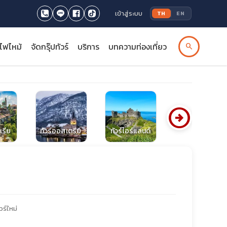
เข้าสู่ระบบ
TH
EN
รไฟไหม้
จัดกรุ๊ปทัวร์
บริการ
บทความท่องเที่ยว
search
arrow_circle_right
เรีย
ทัวร์ออสเตรีย
ทัวร์ไอร์แลนด์
ทัวร์จอร์เจีย
วร์ใหม่