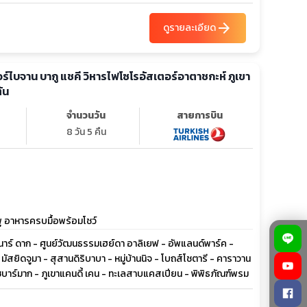
arrow_forward
ดูรายละเอียด
ร์ไบจาน บากู แชคี วิหารไฟโซโรอัสเตอร์อาตาชกะห์ ภูเขา
ัน
จำนวนวัน
สายการบิน
8 วัน 5 คืน
ู อาหารครบมื้อพร้อมโชว์
าร์ ดาก - ศูนย์วัฒนธรรมเฮย์ดา อาลิเยฟ - อัพแลนด์พาร์ค -
สยิดจูมา - สุสานดิริบาบา - หมู่บ้านนิจ - โบถส์โชตารี - คาราวาน
บชบาร์มาก - ภูเขาแคนดี้ เคน - ทะเลสาบแคสเปียน - พิพิธภัณฑ์พรม