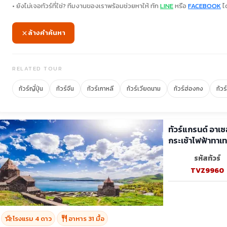
• ยังไม่เจอทัวร์ที่ใช่? ทีมงานของเราพร้อมช่วยหาให้ ทัก
LINE
หรือ
FACEBOOK
ได
ล้างคำค้นหา
RELATED TOUR
ทัวร์ญี่ปุ่น
ทัวร์จีน
ทัวร์เกาหลี
ทัวร์เวียดนาม
ทัวร์ฮ่องกง
ทัวร
ทัวร์แกรนด์ อาเซ
กระเช้าไฟฟ้าทาเ
รหัสทัวร์
TVZ9960
hotel_class
restaurant
โรงแรม 4 ดาว
อาหาร 31 มื้อ