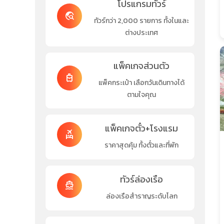
โปรแกรมทัวร์
travel_explore
ทัวร์กว่า 2,000 รายการ ทั้งในและ
ต่างประเทศ
แพ็คเกจส่วนตัว
travel_luggage_and_bags
แพ็คกระเป๋า เลือกวันเดินทางได้
ตามใจคุณ
แพ็คเกจตั๋ว+โรงแรม
flights_and_hotels
ราคาสุดคุ้ม ทั้งตั๋วและที่พัก
ทัวร์ล่องเรือ
directions_boat
ล่องเรือสำราญระดับโลก