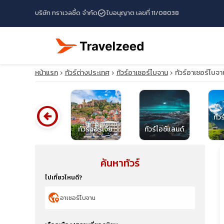
check_circle
บริษัท ทราเวลซี้ด จำกัด
ใบอนุญาต เลขที่ 11/08038
หน้าแรก
ทัวร์ต่างประเทศ
ทัวร์อาเซอร์ไบจาน
ทัวร์อาเซอร์ไบจ
arrow_circle_left
ทัว
ทัวร์ไอร์แลนด์
ทัวร์จอร์เจีย
ทัวร์ไอซ์แลนด์
ค้นหาทัวร์
travel_explore
ไปเที่ยวไหนดี?
calendar_month
globe_location_pin
search