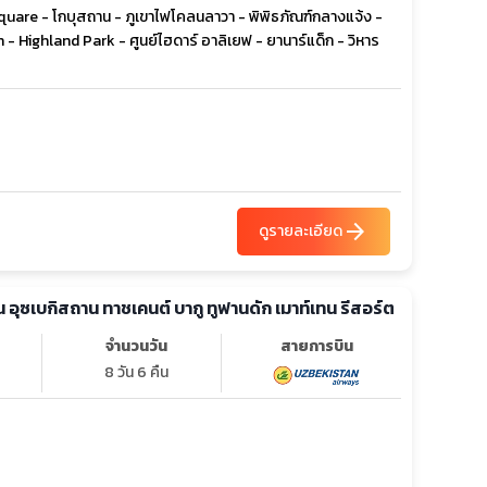
quare - โกบุสถาน - ภูเขาไฟโคลนลาวา - พิพิธภัณฑ์กลางแจ้ง -
- Highland Park - ศูนย์ไฮดาร์ อาลิเยฟ - ยานาร์แด็ก - วิหาร
arrow_forward
ดูรายละเอียด
น อุซเบกิสถาน ทาชเคนต์ บากู ทูฟานดัก เมาท์เทน รีสอร์ต
จำนวนวัน
สายการบิน
8 วัน 6 คืน