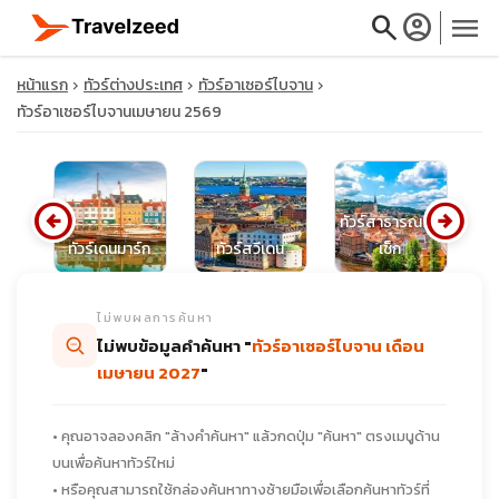
search
account_circle
menu
หน้าแรก
ทัวร์ต่างประเทศ
ทัวร์อาเซอร์ไบจาน
ทัวร์อาเซอร์ไบจานเมษายน 2569
close
arrow_circle_left
arrow_circle_right
ทัวร์สาธารณรัฐ
ศส
ทัวร์เดนมาร์ก
ทัวร์สวีเดน
เช็ก
travel_explore
ไม่พบผลการค้นหา
calendar_month
ไม่พบข้อมูลคำค้นหา "
ทัวร์อาเซอร์ไบจาน เดือน
เมษายน 2027
"
search
• คุณอาจลองคลิก "ล้างคำค้นหา" แล้วกดปุ่ม "ค้นหา" ตรงเมนูด้าน
บนเพื่อค้นหาทัวร์ใหม่
• หรือคุณสามารถใช้กล่องค้นหาทางซ้ายมือเพื่อเลือกค้นหาทัวร์ที่