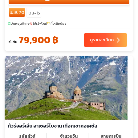
เม.ย. 70
08-15
วันหยุดพิเศษ
โปรไฟไหม้
ที่เหลือน้อย
sunny
local_fire_department
confirmation_number
79,900 ฿
arrow_forward
ดูรายละเอียด
เริ่มต้น
ทัวร์จอร์เจีย อาเซอร์ไบจาน เทือกเขาคอเคซัส
รหัสทัวร์
จำนวนวัน
สายการบิน