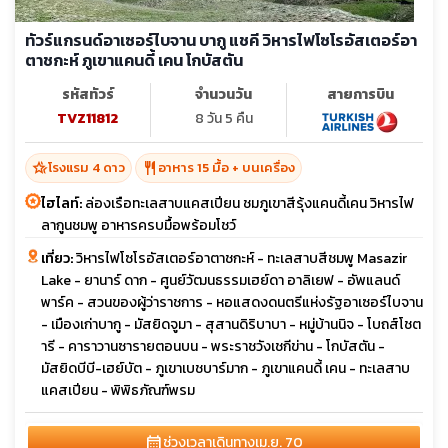
ทัวร์แกรนด์อาเซอร์ไบจาน บากู แชคี วิหารไฟโซโรอัสเตอร์อา
ตาชกะห์ ภูเขาแคนดี้ เคน โกบัสตัน
รหัสทัวร์
จำนวนวัน
สายการบิน
TVZ11812
8 วัน 5 คืน
hotel_class
restaurant
โรงแรม 4 ดาว
อาหาร 15 มื้อ + บนเครื่อง
ไฮไลท์:
ล่องเรือทะเลสาบแคสเปียน ชมภูเขาสีรุ้งแคนดี้เคน วิหารไฟ
ลากูนชมพู อาหารครบมื้อพร้อมโชว์
เที่ยว:
วิหารไฟโซโรอัสเตอร์อาตาชกะห์ - ทะเลสาบสีชมพู Masazir
Lake - ยานาร์ ดาก - ศูนย์วัฒนธรรมเฮย์ดา อาลิเยฟ - อัพแลนด์
พาร์ค - สวนของผู้ว่าราชการ - หอแสดงดนตรีแห่งรัฐอาเซอร์ไบจาน
- เมืองเก่าบากู - มัสยิดจูมา - สุสานดิริบาบา - หมู่บ้านนิจ - โบถส์โชต
ารี - คาราวานซารายตอนบน - พระราชวังเชกีข่าน - โกบัสตัน -
มัสยิดบีบี-เฮย์บัต - ภูเขาเบชบาร์มาก - ภูเขาแคนดี้ เคน - ทะเลสาบ
แคสเปียน - พิพิธภัณฑ์พรม
calendar_month
ช่วงเวลาเดินทาง
เม.ย. 70