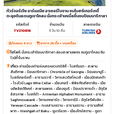
ทัวร์จอร์เจีย อาร์เมเนีย อาเซอร์ไบจาน ชมโบสถ์เกอร์เกตี้
ตะลุยดินแดนภูเขาโคลน นั่งกระเช้าเคเบิ้ลขึ้นชมป้อมนาริกาลา
รหัสทัวร์
จำนวนวัน
สายการบิน
TVZ10816
11 วัน 10 คืน
hotel_class
restaurant
โรงแรม 4 ดาว
อาหาร 26 มื้อ + บนเครื่อง
ไฮไลท์:
นั่งกระเช้าป้อมนาริกาลา ล่องสะพานเพชร ชมภูเขาโคลน ชิม
ไวน์ถ้ำโบราณ
เที่ยว:
ย่านเมืองเก่าแห่งนครหลวงทบิลิซี่ - โบสถ์เมเต - สะพาน
สันติภาพ - ป้อมนาริกาลา - Chronicle of Georgia - ป้อมอนานูรี -
โบสถ์เกอร์เกตี้ - อารามจวารี - วิหารสเวติสโคเวลี - เมืองมิทสเคต้า
- โรงไวน์ Lago Wine Cellar - เมืองกอรี - พิพิธภัณฑ์สตาลิน - เมือ
งอัพลิสต์ซิเคห์ - สะพานเพชร - เมืองยุมริ - ป้อมปราการดำ - จัตุรัส
อิสรภาพ - โบสถ์ดำ - Armenian Alphabet Monument - อาราม
Saghmosavank - วิหารเกกฮาร์ด - วิหารการ์นี - จัตุรัสรีพับลิค -
Yerevan Cascade - ทะเลสาบเซวาน - อารามเซวาน - อารามฮักห์
พาท - Ateshgah of Baku - ยูนาร์แดก - เมืองโกบัสตาน - ภูเขา