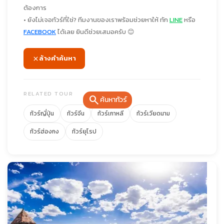
ต้องการ
• ยังไม่เจอทัวร์ที่ใช่? ทีมงานของเราพร้อมช่วยหาให้ ทัก
LINE
หรือ
FACEBOOK
ได้เลย ยินดีช่วยเสมอครับ 😊
ล้างคำค้นหา
RELATED TOUR
search
ค้นหาทัวร์
ทัวร์ญี่ปุ่น
ทัวร์จีน
ทัวร์เกาหลี
ทัวร์เวียดนาม
ทัวร์ฮ่องกง
ทัวร์ยุโรป