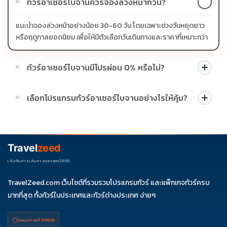
ทัวร์อาเซอร์ไบจานควรจองล่วงหน้ากี่วัน?
01
แนะนำจองล่วงหน้าอย่างน้อย 30-60 วัน โดยเฉพาะช่วงวันหยุดยาว
หรือฤดูกาลยอดนิยม เพื่อให้มีตัวเลือกวันเดินทางและราคาที่เหมาะกว่า
ทัวร์อาเซอร์ไบจานมีโปรผ่อน 0% หรือไม่?
02
บางโปรแกรมมีโปรผ่อน 0% หรือโปรโมชั่นบัตรเครดิตตามเงื่อนไขที่
เลือกโปรแกรมทัวร์อาเซอร์ไบจานอย่างไรให้คุ้ม?
03
บริษัทกำหนด สามารถดูสัญลักษณ์โปรโมชั่นในรายการทัวร์แต่ละ
รายการได้
ควรดูจำนวนวัน ไฮไลต์ที่รวมจริง โรงแรม สายการบิน มื้ออาหาร และ
ช่วงราคา ไม่ควรเทียบจากราคาต่ำสุดเพียงอย่างเดียว
Travel
zeed
เริ่มต้นการเดินทางของคุณได้ที่นี่
TravelZeed.com เว็บไซต์ที่รวมรวมโปรแกรมทัวร์ และแพ็กเกจทัวร์ครบ
มากที่สุด ทั้งทัวร์ในประเทศและทัวร์ต่างประเทศ ง่ายๆ
ใบอนุญาต เลขที่ 11/08038