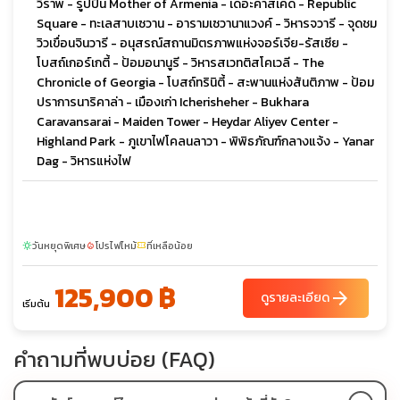
วิราพ - รูปปั้น Mother of Armenia - เดอะคาสเคด - Republic
Square - ทะเลสาบเซวาน - อารามเซวานาแวงค์ - วิหารจวารี - จุดชม
วิวเขื่อนจินวารี - อนุสรณ์สถานมิตรภาพแห่งจอร์เจีย-รัสเซีย -
โบสถ์เกอร์เกตี้ - ป้อมอนานูรี - วิหารสเวทติสโคเวลี - The
Chronicle of Georgia - โบสถ์ทรินิตี้ - สะพานแห่งสันติภาพ - ป้อม
ปราการนาริคาล่า - เมืองเก่า Icherisheher - Bukhara
Caravansarai - Maiden Tower - Heydar Aliyev Center -
Highland Park - ภูเขาไฟโคลนลาวา - พิพิธภัณฑ์กลางแจ้ง - Yanar
Dag - วิหารแห่งไฟ
วันหยุดพิเศษ
โปรไฟไหม้
ที่เหลือน้อย
sunny
local_fire_department
confirmation_number
125,900 ฿
arrow_forward
ดูรายละเอียด
เริ่มต้น
คำถามที่พบบ่อย (FAQ)