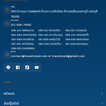
ที่อยู่
105/12 ถนน ราชพฤกษ์ ตำบล บางรักน้อย อำเภอเมืองนนทบุรี นนทบุรี
11000
โทรศัพท์
02-108-7900
099-432-9990
(อาย)
095-524-5513
(เติร์ก)
082-913-3336
(นินิ)
080-082-9197
(รัสเซีย)
062-103-3313
(ใบเตย)
086-331-4402
(ลัคกี้)
093-889-5151
(ฟ้าใส)
061-889-9492
(วิววี่)
094-845-8881
(ก้อย)
097-091-7971
(โจริญ)
080-394-3310
(เก็บ)
081-639-8333
(แอม)
099-635-0416
(โฟล์ค)
อีเมล
contact@travelzeed.com
or
travelzeed@gmail.com
เมนูหลัก
หน้าแรก
จัดกรุ๊ปทัวร์