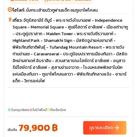
ไฮไลท์:
นั่งกระเช้าชมวิวทูฟานแด๊ก ชมภูเขาไฟโคลน
เที่ยว:
จัตุรัสอามีร์ ตีมูร์ - พระราชวังโรมานอฟ - Independence
Square - Memorial Square - ศูนย์ไฮดาร์ อาลิเยฟ - เมืองเก่าบากู
- ประตูคู่ปราสาท - Maiden Tower - พระราชวังชีรวานชาห์ -
Highland Park - Shamakhi Sign - มัสยิดจูม่าแห่งชามาคี -
พิพิธภัณฑ์ชาติพันธุ์ - Tufandag Mountain Resort - พระราชวัง
ท่านข่านเซ - Caravanserai - ประตูป้อมปราการเมืองกันจา - มัสยิด
อิหม่ามซาเดห์ อิบราฮิม - สวนสาธารณะไฮย์ดาร์ อาลีเยฟ - อนุสาว
รีย์ไฮย์ดาร์ อาลีเยฟ - สุสานข่านจาวาด - โรงมหรสพฟิลฮาโมนิค
แห่งเมืองกันจา - ภูเขาไฟโคลนลาวา - พิพิธภัณฑ์กลางแจ้ง - ยานาร์
แด็ก - วิหารแห่งไฟ
วันหยุดพิเศษ
โปรไฟไหม้
ที่เหลือน้อย
sunny
local_fire_department
confirmation_number
79,900 ฿
arrow_forward
ดูรายละเอียด
เริ่มต้น