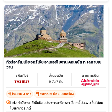
ทัวร์อาร์เมเนีย จอร์เจีย อาเซอร์ไบจาน คอเคซัส ทะเลสาบเซ
วาน
รหัสทัวร์
จำนวนวัน
สายการบิน
TVZ11127
9 วัน 7 คืน
hotel_class
restaurant
โรงแรม 4 ดาว
อาหาร 21 มื้อ + บนเครื่อง
ไฮไลท์:
นั่งกระเช้าขึ้นป้อมปราการนาริคาล่า นั่งรถจิ๊ป 4WD ขึ้นไปชม
โบสถ์เกอร์เกตี้