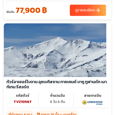
77,900 ฿
arrow_forward
ดูรายละเอียด
เริ่มต้น
ทัวร์อาเซอร์ไบจาน อุซเบกิสถาน ทาชเคนต์ บากู ทูฟานดัก เมา
ท์เทน รีสอร์ต
รหัสทัวร์
จำนวนวัน
สายการบิน
TVZ10567
8 วัน 6 คืน
hotel_class
restaurant
โรงแรม 4 ดาว
อาหาร 18 มื้อ + บนเครื่อง