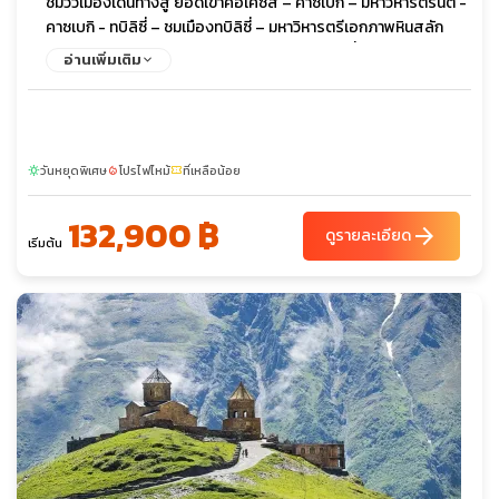
ชมวิวเมืองเดินทางสู่ ยอดเขาคอเคซัส – คาซเบกิ – มหาวิหารตรินิตี้ -
คาซเบกิ - ทบิลิซี่ – ชมเมืองทบิลิซี่ – มหาวิหารตรีเอกภาพหินสลัก
จอร์เจียน - สะพานสันติภาพ – ชมวิวเมือง - ทบิลิซี่ – เมืองโบราณ
อ่านเพิ่มเติม
อัพลิสทิคเฮ - โกรี – สตาลิน มิวเซียมเมืองเก่าจอร์เจีย ป้อมนาริคาร่า
- ชมเมืองเก่าทิบิลิซี่ - เมืองซาดาโคล – ข้ามพรมแดนสู่ ซาดาโคลอา
รามฮักพัท – เมืองดิลิจัน (The Little Switzerland) - ดิลิจัน – แคว้น
ทะเลสาบเซวาน – ล่องเรือทะเลสาบเซวานอารามเซวานาแว๊งค์
วันหยุดพิเศษ
โปรไฟไหม้
ที่เหลือน้อย
(SEVANAVANK) - เมืองน้ำแร่เจอร์มุก - คันซอเรฟท์ - กระเช้าไฟฟ้า
sunny
local_fire_department
confirmation_number
ทาเทฟ (ยาวที่สุดในโลก)มหาวิหารทาเทฟกลางหุบเขา – โนราแวงค์ -
132,900 ฿
เยเรวาน - เมืองเอชมีอัดซิน – มหาวิหารซวาร์ตโนทส์ชมเมืองเยเรวาน
arrow_forward
ดูรายละเอียด
เริ่มต้น
- เดอะคาสเคส - น้ำพุเต้นระบำ