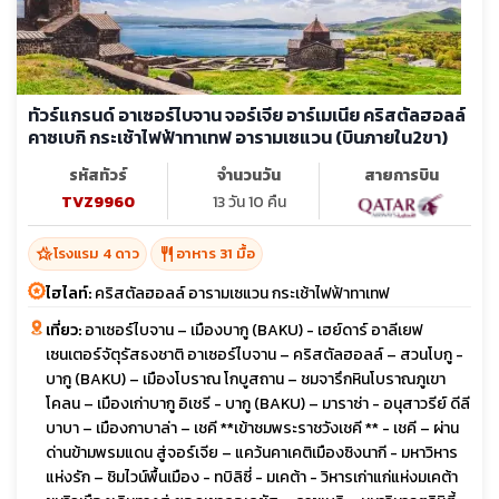
ทัวร์แกรนด์ อาเซอร์ไบจาน จอร์เจีย อาร์เมเนีย คริสตัลฮอลล์
คาซเบกิ กระเช้าไฟฟ้าทาเทฟ อารามเซแวน (บินภายใน2ขา)
รหัสทัวร์
จำนวนวัน
สายการบิน
TVZ9960
13 วัน 10 คืน
hotel_class
restaurant
โรงแรม 4 ดาว
อาหาร 31 มื้อ
ไฮไลท์:
คริสตัลฮอลล์ อารามเซแวน กระเช้าไฟฟ้าทาเทฟ
เที่ยว:
อาเซอร์ไบจาน – เมืองบากู (BAKU) - เฮย์ดาร์ อาลีเยฟ
เซนเตอร์จัตุรัสธงชาติ อาเซอร์ไบจาน – คริสตัลฮอลล์ – สวนโบกู -
บากู (BAKU) – เมืองโบราณ โกบูสถาน – ชมจารึกหินโบราณภูเขา
โคลน – เมืองเก่าบากู อิเชรี - บากู (BAKU) – มาราซ่า - อนุสาวรีย์ ดีลี
บาบา – เมืองกาบาล่า – เชคี **เข้าชมพระราชวังเชคี ** - เชคี – ผ่าน
ด่านข้ามพรมแดน สู่จอร์เจีย – แคว้นคาเคติเมืองซิงนากี - มหาวิหาร
แห่งรัก – ชิมไวน์พื้นเมือง - ทบิลิซี่ - มเคต้า - วิหารเก่าแก่แห่งมเคต้า