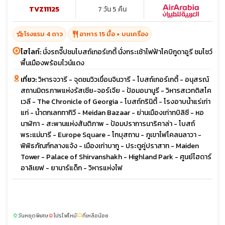
TVZ11125
7 วัน 5 คืน
hotel_class
restaurant
โรงแรม 4 ดาว
อาหาร 15 มื้อ + บนเครื่อง
ไฮไลท์:
นั่งรถจี๊ปชมโบสถ์เกอร์เกตี้ นั่งกระเช้าไฟฟ้าโคบิกูดาอูรี ชมโชว์
พื้นเมืองพร้อมไวน์แดง
เที่ยว:
วิหารจวารี - จุดชมวิวเขื่อนจินวารี - โบสถ์เกอร์เกตี้ - อนุสรณ์
สถานมิตรภาพแห่งรัสเซีย-จอร์เจีย - ป้อมอนานูรี - วิหารสเวทติสโค
เวลี - The Chronicle of Georgia - โบสถ์ทรินิตี้ - โรงอาบน้ำแร่เก่า
แก่ - น้ำตกเลกทากิวี - Meidan Bazaar - ย่านเมืองเก่าทบิลิซี - หอ
นาฬิกา - สะพานแห่งสันติภาพ - ป้อมปราการนาริคาล่า - โบสถ์
พระแม่มารี - Europe Square - โกบุสถาน - ภูเขาไฟโคลนลาวา -
พิพิธภัณฑ์กลางแจ้ง - เมืองเก่าบากู - ประตูคู่ปราสาท - Maiden
Tower - Palace of Shirvanshakh - Highland Park - ศูนย์ไฮดาร์
อาลิเยฟ - ยานาร์แด็ก - วิหารแห่งไฟ
วันหยุดพิเศษ
โปรไฟไหม้
ที่เหลือน้อย
sunny
local_fire_department
confirmation_number