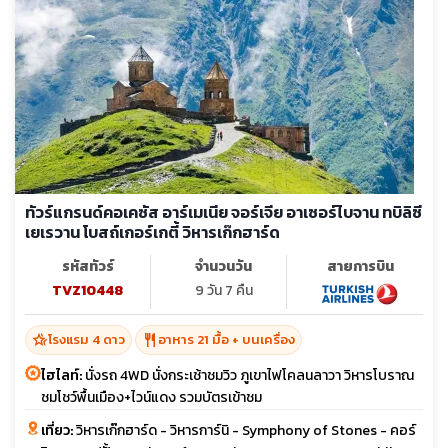
ทัวร์แกรนด์คอเคซัส อาร์เมเนีย จอร์เจีย อาเซอร์ไบจาน ทบิลิซี
เยเรวาน โบสถ์เกอร์เกตี้ วิหารเก๊กฮาร์ด
รหัสทัวร์
จำนวนวัน
สายการบิน
TVZ10448
9 วัน 7 คืน
hotel_class
restaurant
โรงแรม 4 ดาว
อาหาร 21 มื้อ + บนเครื่อง
ไฮไลท์:
นั่งรถ 4WD นั่งกระเช้าชมวิว ภูเขาไฟโคลนลาวา วิหารโบราณ
ชมโชว์พื้นเมือง+ไวน์แดง รวมบัตรเข้าชม
เที่ยว:
วิหารเก๊กฮาร์ด - วิหารการ์นิ - Symphony of Stones - คอร์