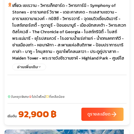
เที่ยว:
เยเรวาน - วิหารเก็กฮาร์ด - วิหารการ์นี - Symphony of
Stones - อารามคอร์ วิราพ - เดอะคาสเคด - ทะเลสาบเซวาน -
อารามเซวานาแวงค์ - ทบิลิซี - วิหารจวารี - จุดชมวิวเขื่อนจินวารี -
โบสถ์เกอร์เกตี้ - กูดาอูรี - ป้อมอนานูรี - เมืองมิทสเคต้า - วิหารสเวท
ติสโคเวลี - The Chronicle of Georgia - โบสถ์ทรินิตี้ - โบสถ์
พระแม่มารี - ยุโรปสแควร์ - โรงอาบน้ำแร่เก่าแก่ - น้ำตกเลกทากิวี -
ย่านเมืองเก่า - หอนาฬิกา - สะพานแห่งสันติภาพ - ป้อมปราการนาริ
คาล่า - บากู - โกบุสถาน - ภูเขาไฟโคลนลาวา - ประตูคู่ปราสาท -
Maiden Tower - พระราชวังชีรวานซาห์ - Highland Park - ศูนย์ไฮ
ดาร์ อาลิเยฟ - ยานาร์แด็ก - วิหารแห่งไฟ
อ่านเพิ่มเติม
วันหยุดพิเศษ
โปรไฟไหม้
ที่เหลือน้อย
sunny
local_fire_department
confirmation_number
92,900 ฿
arrow_forward
ดูรายละเอียด
เริ่มต้น