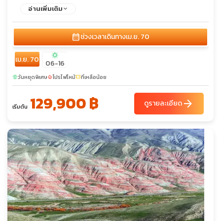
โคลน - เมืองเก่าบากู - พระราชวังแห่งราชวงศ์เชอร์วาน - คาราวาน
อ่านเพิ่มเติม
ซาราย - หอคอยไมเต้น
calendar_month
ช่วงเวลาเดินทาง
เม.ย. 70
sunny
เม.ย. 70
06-16
วันหยุดพิเศษ
โปรไฟไหม้
ที่เหลือน้อย
sunny
local_fire_department
confirmation_number
129,900 ฿
arrow_forward
ดูรายละเอียด
เริ่มต้น