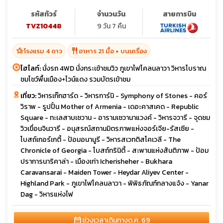
รหัสทัวร์
จำนวนวัน
สายการบิน
TVZ10448
9 วัน 7 คืน
hotel_class
restaurant
โรงแรม 4 ดาว
อาหาร 21 มื้อ + บนเครื่อง
ไฮไลท์:
นั่งรถ 4WD นั่งกระเช้าชมวิว ภูเขาไฟโคลนลาวา วิหารโบราณ
ชมโชว์พื้นเมือง+ไวน์แดง รวมบัตรเข้าชม
เที่ยว:
วิหารเก๊กฮาร์ด - วิหารการ์นิ - Symphony of Stones - คอร์
วิราพ - รูปปั้น Mother of Armenia - เดอะคาสเคด - Republic
Square - ทะเลสาบเซวาน - อารามเซวานาแวงค์ - วิหารจวารี - จุดชม
วิวเขื่อนจินวารี - อนุสรณ์สถานมิตรภาพแห่งจอร์เจีย-รัสเซีย -
โบสถ์เกอร์เกตี้ - ป้อมอนานูรี - วิหารสเวทติสโคเวลี - The
Chronicle of Georgia - โบสถ์ทรินิตี้ - สะพานแห่งสันติภาพ - ป้อม
ปราการนาริคาล่า - เมืองเก่า Icherisheher - Bukhara
Caravansarai - Maiden Tower - Heydar Aliyev Center -
Highland Park - ภูเขาไฟโคลนลาวา - พิพิธภัณฑ์กลางแจ้ง - Yanar
Dag - วิหารแห่งไฟ
calendar_month
ช่วงเวลาเดินทาง
ต.ค. 69