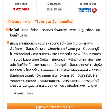
รหัสทัวร์
จำนวนวัน
สายการบิน
TVZ10816
11 วัน 10 คืน
hotel_class
restaurant
โรงแรม 4 ดาว
อาหาร 26 มื้อ + บนเครื่อง
ไฮไลท์:
นั่งกระเช้าป้อมนาริกาลา ล่องสะพานเพชร ชมภูเขาโคลน ชิม
ไวน์ถ้ำโบราณ
เที่ยว:
ย่านเมืองเก่าแห่งนครหลวงทบิลิซี่ - โบสถ์เมเต - สะพาน
สันติภาพ - ป้อมนาริกาลา - Chronicle of Georgia - ป้อมอนานูรี -
โบสถ์เกอร์เกตี้ - อารามจวารี - วิหารสเวติสโคเวลี - เมืองมิทสเคต้า
- โรงไวน์ Lago Wine Cellar - เมืองกอรี - พิพิธภัณฑ์สตาลิน - เมือ
งอัพลิสต์ซิเคห์ - สะพานเพชร - เมืองยุมริ - ป้อมปราการดำ - จัตุรัส
อิสรภาพ - โบสถ์ดำ - Armenian Alphabet Monument - อาราม
Saghmosavank - วิหารเกกฮาร์ด - วิหารการ์นี - จัตุรัสรีพับลิค -
Yerevan Cascade - ทะเลสาบเซวาน - อารามเซวาน - อารามฮักห์
พาท - Ateshgah of Baku - ยูนาร์แดก - เมืองโกบัสตาน - ภูเขา
โคลน - เมืองเก่าบากู - พระราชวังแห่งราชวงศ์เชอร์วาน - คาราวาน
อ่านเพิ่มเติม
ซาราย - หอคอยไมเต้น
calendar_month
ช่วงเวลาเดินทาง
ต.ค. 69