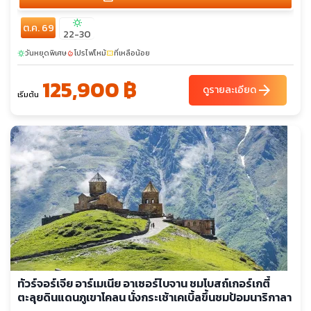
sunny
ต.ค. 69
22-30
วันหยุดพิเศษ
โปรไฟไหม้
ที่เหลือน้อย
sunny
local_fire_department
confirmation_number
125,900 ฿
arrow_forward
ดูรายละเอียด
เริ่มต้น
ทัวร์จอร์เจีย อาร์เมเนีย อาเซอร์ไบจาน ชมโบสถ์เกอร์เกตี้
ตะลุยดินแดนภูเขาโคลน นั่งกระเช้าเคเบิ้ลขึ้นชมป้อมนาริกาลา