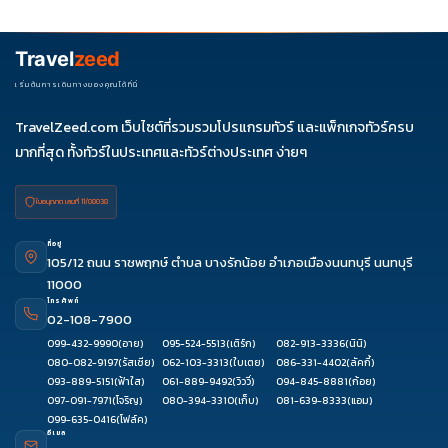
ควรดูจำนวนวัน ไฮไลต์ที่รวมจริง โรงแรม สายการบิน มื้ออาหาร และ
ช่วงราคา ไม่ควรเทียบจากราคาต่ำสุดเพียงอย่างเดียว
Travel
zeed
เริ่มต้นการเดินทางของคุณได้ที่นี่
TravelZeed.com เว็บไซต์ที่รวมรวมโปรแกรมทัวร์ และแพ็กเกจทัวร์ครบ
มากที่สุด ทั้งทัวร์ในประเทศและทัวร์ต่างประเทศ ง่ายๆ
ใบอนุญาต เลขที่ 11/08038
ที่อยู่
105/12 ถนน ราชพฤกษ์ ตำบล บางรักน้อย อำเภอเมืองนนทบุรี นนทบุรี
11000
โทรศัพท์
02-108-7900
099-432-9990
(อาย)
095-524-5513
(เติร์ก)
082-913-3336
(นินิ)
080-082-9197
(รัสเซีย)
062-103-3313
(ใบเตย)
086-331-4402
(ลัคกี้)
093-889-5151
(ฟ้าใส)
061-889-9492
(วิววี่)
094-845-8881
(ก้อย)
097-091-7971
(โจริญ)
080-394-3310
(เก็บ)
081-639-8333
(แอม)
099-635-0416
(โฟล์ค)
อีเมล