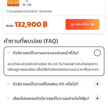
sunny
ต.ค. 69
(SEVANAVANK) - เมืองน้ำแร่เจอร์มุก - คันซอเรฟท์ - กระเช้าไฟฟ้า
16-28
ทาเทฟ (ยาวที่สุดในโลก)มหาวิหารทาเทฟกลางหุบเขา – โนราแวงค์ -
วันหยุดพิเศษ
โปรไฟไหม้
ที่เหลือน้อย
sunny
local_fire_department
confirmation_number
เยเรวาน - เมืองเอชมีอัดซิน – มหาวิหารซวาร์ตโนทส์ชมเมืองเยเรวาน
- เดอะคาสเคส - น้ำพุเต้นระบำ
132,900 ฿
arrow_forward
ดูรายละเอียด
เริ่มต้น
คำถามที่พบบ่อย (FAQ)
ทัวร์อาเซอร์ไบจานควรจองล่วงหน้ากี่วัน?
01
แนะนำจองล่วงหน้าอย่างน้อย 30-60 วัน โดยเฉพาะช่วงวันหยุดยาว
หรือฤดูกาลยอดนิยม เพื่อให้มีตัวเลือกวันเดินทางและราคาที่เหมาะกว่า
ทัวร์อาเซอร์ไบจานมีโปรผ่อน 0% หรือไม่?
02
บางโปรแกรมมีโปรผ่อน 0% หรือโปรโมชั่นบัตรเครดิตตามเงื่อนไขที่
เลือกโปรแกรมทัวร์อาเซอร์ไบจานอย่างไรให้คุ้ม?
03
บริษัทกำหนด สามารถดูสัญลักษณ์โปรโมชั่นในรายการทัวร์แต่ละ
รายการได้