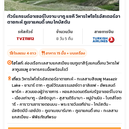
ทัวร์แกรนด์อาเซอร์ไบจาน บากู แชคี วิหารไฟโซโรอัสเตอร์อา
ตาชกะห์ ภูเขาแคนดี้ เคน โกบัสตัน
รหัสทัวร์
จำนวนวัน
สายการบิน
TVZ11812
8 วัน 5 คืน
hotel_class
restaurant
โรงแรม 4 ดาว
อาหาร 15 มื้อ + บนเครื่อง
ไฮไลท์:
ล่องเรือทะเลสาบแคสเปียน ชมภูเขาสีรุ้งแคนดี้เคน วิหารไฟ
ลากูนชมพู อาหารครบมื้อพร้อมโชว์
เที่ยว:
วิหารไฟโซโรอัสเตอร์อาตาชกะห์ - ทะเลสาบสีชมพู Masazir
Lake - ยานาร์ ดาก - ศูนย์วัฒนธรรมเฮย์ดา อาลิเยฟ - อัพแลนด์
พาร์ค - สวนของผู้ว่าราชการ - หอแสดงดนตรีแห่งรัฐอาเซอร์ไบจาน
- เมืองเก่าบากู - มัสยิดจูมา - สุสานดิริบาบา - หมู่บ้านนิจ - โบถส์โชต
ารี - คาราวานซารายตอนบน - พระราชวังเชกีข่าน - โกบัสตัน -
มัสยิดบีบี-เฮย์บัต - ภูเขาเบชบาร์มาก - ภูเขาแคนดี้ เคน - ทะเลสาบ
แคสเปียน - พิพิธภัณฑ์พรม