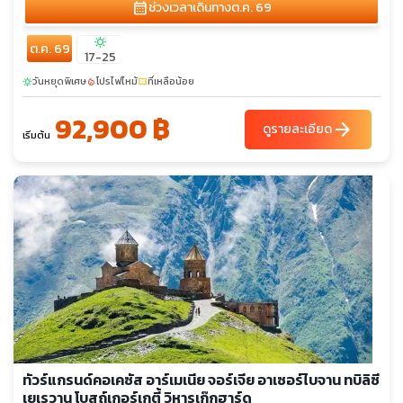
calendar_month
ช่วงเวลาเดินทาง
ต.ค. 69
sunny
ต.ค. 69
17-25
วันหยุดพิเศษ
โปรไฟไหม้
ที่เหลือน้อย
sunny
local_fire_department
confirmation_number
92,900 ฿
arrow_forward
ดูรายละเอียด
เริ่มต้น
ทัวร์แกรนด์คอเคซัส อาร์เมเนีย จอร์เจีย อาเซอร์ไบจาน ทบิลิซี
เยเรวาน โบสถ์เกอร์เกตี้ วิหารเก๊กฮาร์ด