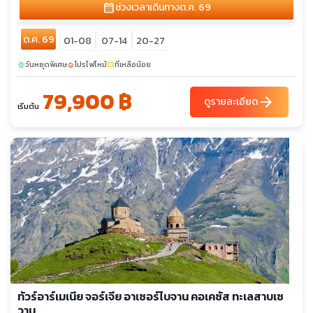
calendar_month
ช่วงเวลาเดินทาง
ต.ค. 69
ต.ค. 69
01-08
07-14
20-27
วันหยุดพิเศษ
โปรไฟไหม้
ที่เหลือน้อย
sunny
local_fire_department
confirmation_number
79,900 ฿
arrow_forward
ดูรายละเอียด
เริ่มต้น
ทัวร์อาร์เมเนีย จอร์เจีย อาเซอร์ไบจาน คอเคซัส ทะเลสาบเซ
วาน