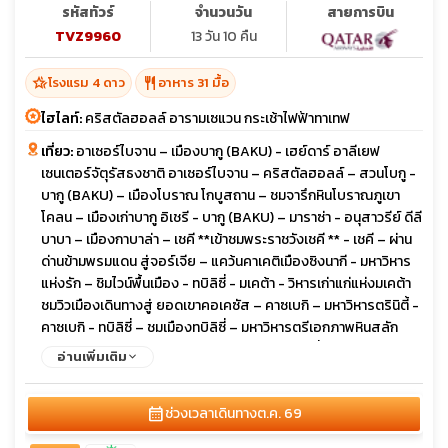
รหัสทัวร์
จำนวนวัน
สายการบิน
TVZ9960
13 วัน 10 คืน
hotel_class
restaurant
โรงแรม 4 ดาว
อาหาร 31 มื้อ
ไฮไลท์:
คริสตัลฮอลล์ อารามเซแวน กระเช้าไฟฟ้าทาเทฟ
เที่ยว:
อาเซอร์ไบจาน – เมืองบากู (BAKU) - เฮย์ดาร์ อาลีเยฟ
เซนเตอร์จัตุรัสธงชาติ อาเซอร์ไบจาน – คริสตัลฮอลล์ – สวนโบกู -
บากู (BAKU) – เมืองโบราณ โกบูสถาน – ชมจารึกหินโบราณภูเขา
โคลน – เมืองเก่าบากู อิเชรี - บากู (BAKU) – มาราซ่า - อนุสาวรีย์ ดีลี
บาบา – เมืองกาบาล่า – เชคี **เข้าชมพระราชวังเชคี ** - เชคี – ผ่าน
ด่านข้ามพรมแดน สู่จอร์เจีย – แคว้นคาเคติเมืองซิงนากี - มหาวิหาร
แห่งรัก – ชิมไวน์พื้นเมือง - ทบิลิซี่ - มเคต้า - วิหารเก่าแก่แห่งมเคต้า
ชมวิวเมืองเดินทางสู่ ยอดเขาคอเคซัส – คาซเบกิ – มหาวิหารตรินิตี้ -
คาซเบกิ - ทบิลิซี่ – ชมเมืองทบิลิซี่ – มหาวิหารตรีเอกภาพหินสลัก
จอร์เจียน - สะพานสันติภาพ – ชมวิวเมือง - ทบิลิซี่ – เมืองโบราณ
อ่านเพิ่มเติม
อัพลิสทิคเฮ - โกรี – สตาลิน มิวเซียมเมืองเก่าจอร์เจีย ป้อมนาริคาร่า
- ชมเมืองเก่าทิบิลิซี่ - เมืองซาดาโคล – ข้ามพรมแดนสู่ ซาดาโคลอา
calendar_month
ช่วงเวลาเดินทาง
ต.ค. 69
รามฮักพัท – เมืองดิลิจัน (The Little Switzerland) - ดิลิจัน – แคว้น
ทะเลสาบเซวาน – ล่องเรือทะเลสาบเซวานอารามเซวานาแว๊งค์