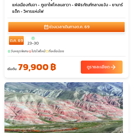
แห่งเมืองกันจา - ภูเขาไฟโคลนลาวา - พิพิธภัณฑ์กลางแจ้ง - ยานาร์
แด็ก - วิหารแห่งไฟ
calendar_month
ช่วงเวลาเดินทาง
ต.ค. 69
sunny
ต.ค. 69
23-30
วันหยุดพิเศษ
โปรไฟไหม้
ที่เหลือน้อย
sunny
local_fire_department
confirmation_number
79,900 ฿
arrow_forward
ดูรายละเอียด
เริ่มต้น