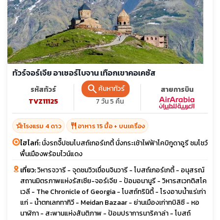
ทัวร์จอร์เจีย อาเซอร์ไบจาน เทือกเขาคอเคซัส
search
ค้นหาทัวร์
รหัสทัวร์
จำนวนวัน
สายการบิน
TVZ11125
7 วัน 5 คืน
hotel_class
restaurant
โรงแรม 4 ดาว
อาหาร 15 มื้อ + บนเครื่อง
ไฮไลท์:
นั่งรถจี๊ปชมโบสถ์เกอร์เกตี้ นั่งกระเช้าไฟฟ้าโคบิกูดาอูรี ชมโชว์
พื้นเมืองพร้อมไวน์แดง
เที่ยว:
วิหารจวารี - จุดชมวิวเขื่อนจินวารี - โบสถ์เกอร์เกตี้ - อนุสรณ์
สถานมิตรภาพแห่งรัสเซีย-จอร์เจีย - ป้อมอนานูรี - วิหารสเวทติสโค
เวลี - The Chronicle of Georgia - โบสถ์ทรินิตี้ - โรงอาบน้ำแร่เก่า
แก่ - น้ำตกเลกทากิวี - Meidan Bazaar - ย่านเมืองเก่าทบิลิซี - หอ
นาฬิกา - สะพานแห่งสันติภาพ - ป้อมปราการนาริคาล่า - โบสถ์