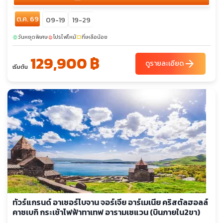
ต.ค. 69
09-19
19-29
วันหยุดพิเศษ
โปรไฟไหม้
ที่เหลือน้อย
sunny
local_fire_department
confirmation_number
129,900 ฿
arrow_forward
ดูรายละเอียด
เริ่มต้น
ทัวร์แกรนด์ อาเซอร์ไบจาน จอร์เจีย อาร์เมเนีย คริสตัลฮอลล์
คาซเบกิ กระเช้าไฟฟ้าทาเทฟ อารามเซแวน (บินภายใน2ขา)