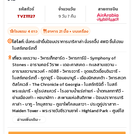
รหัสทัวร์
จำนวนวัน
สายการบิน
TVZ11127
9 วัน 7 คืน
hotel_class
restaurant
โรงแรม 4 ดาว
อาหาร 21 มื้อ + บนเครื่อง
ไฮไลท์:
นั่งกระเช้าขึ้นป้อมปราการนาริคาล่า นั่งรถจิ๊ป 4WD ขึ้นไปชม
โบสถ์เกอร์เกตี้
เที่ยว:
เยเรวาน - วิหารเก็กฮาร์ด - วิหารการ์นี - Symphony of
Stones - อารามคอร์ วิราพ - เดอะคาสเคด - ทะเลสาบเซวาน -
อารามเซวานาแวงค์ - ทบิลิซี - วิหารจวารี - จุดชมวิวเขื่อนจินวารี -
โบสถ์เกอร์เกตี้ - กูดาอูรี - ป้อมอนานูรี - เมืองมิทสเคต้า - วิหารสเวท
ติสโคเวลี - The Chronicle of Georgia - โบสถ์ทรินิตี้ - โบสถ์
พระแม่มารี - ยุโรปสแควร์ - โรงอาบน้ำแร่เก่าแก่ - น้ำตกเลกทากิวี -
ย่านเมืองเก่า - หอนาฬิกา - สะพานแห่งสันติภาพ - ป้อมปราการนาริ
คาล่า - บากู - โกบุสถาน - ภูเขาไฟโคลนลาวา - ประตูคู่ปราสาท -
Maiden Tower - พระราชวังชีรวานซาห์ - Highland Park - ศูนย์ไฮ
ดาร์ อาลิเยฟ - ยานาร์แด็ก - วิหารแห่งไฟ
อ่านเพิ่มเติม