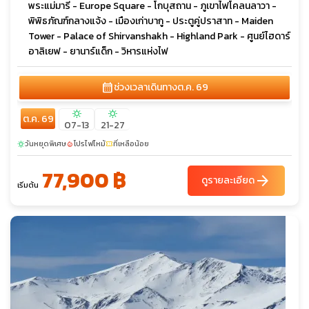
พระแม่มารี - Europe Square - โกบุสถาน - ภูเขาไฟโคลนลาวา -
พิพิธภัณฑ์กลางแจ้ง - เมืองเก่าบากู - ประตูคู่ปราสาท - Maiden
Tower - Palace of Shirvanshakh - Highland Park - ศูนย์ไฮดาร์
อาลิเยฟ - ยานาร์แด็ก - วิหารแห่งไฟ
calendar_month
ช่วงเวลาเดินทาง
ต.ค. 69
sunny
sunny
ต.ค. 69
07-13
21-27
วันหยุดพิเศษ
โปรไฟไหม้
ที่เหลือน้อย
sunny
local_fire_department
confirmation_number
77,900 ฿
arrow_forward
ดูรายละเอียด
เริ่มต้น