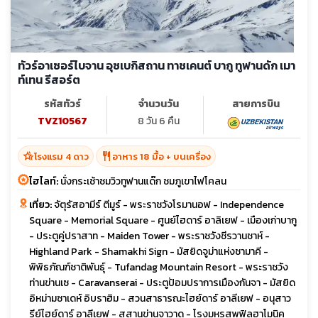
ทัวร์อาเซอร์ไบจาน อุซเบกิสถาน ทาชเคนต์ บากู ทูฟานดัก เมา
ท์เทน รีสอร์ต
รหัสทัวร์
จำนวนวัน
สายการบิน
TVZ10567
8 วัน 6 คืน
hotel_class
restaurant
โรงแรม 4 ดาว
อาหาร 18 มื้อ + บนเครื่อง
ไฮไลท์:
นั่งกระเช้าชมวิวทูฟานแด๊ก ชมภูเขาไฟโคลน
เที่ยว:
จัตุรัสอามีร์ ตีมูร์ - พระราชวังโรมานอฟ - Independence
Square - Memorial Square - ศูนย์ไฮดาร์ อาลิเยฟ - เมืองเก่าบากู
- ประตูคู่ปราสาท - Maiden Tower - พระราชวังชีรวานชาห์ -
Highland Park - Shamakhi Sign - มัสยิดจูม่าแห่งชามาคี -
พิพิธภัณฑ์ชาติพันธุ์ - Tufandag Mountain Resort - พระราชวัง
ท่านข่านเซ - Caravanserai - ประตูป้อมปราการเมืองกันจา - มัสยิด
อิหม่ามซาเดห์ อิบราฮิม - สวนสาธารณะไฮย์ดาร์ อาลีเยฟ - อนุสาว
รีย์ไฮย์ดาร์ อาลีเยฟ - สุสานข่านจาวาด - โรงมหรสพฟิลฮาโมนิค