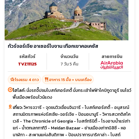
ทัวร์จอร์เจีย อาเซอร์ไบจาน เทือกเขาคอเคซัส
รหัสทัวร์
จำนวนวัน
สายการบิน
TVZ11125
7 วัน 5 คืน
hotel_class
restaurant
โรงแรม 4 ดาว
อาหาร 15 มื้อ + บนเครื่อง
ไฮไลท์:
นั่งรถจี๊ปชมโบสถ์เกอร์เกตี้ นั่งกระเช้าไฟฟ้าโคบิกูดาอูรี ชมโชว์
พื้นเมืองพร้อมไวน์แดง
เที่ยว:
วิหารจวารี - จุดชมวิวเขื่อนจินวารี - โบสถ์เกอร์เกตี้ - อนุสรณ์
สถานมิตรภาพแห่งรัสเซีย-จอร์เจีย - ป้อมอนานูรี - วิหารสเวทติสโค
เวลี - The Chronicle of Georgia - โบสถ์ทรินิตี้ - โรงอาบน้ำแร่เก่า
แก่ - น้ำตกเลกทากิวี - Meidan Bazaar - ย่านเมืองเก่าทบิลิซี - หอ
นาฬิกา - สะพานแห่งสันติภาพ - ป้อมปราการนาริคาล่า - โบสถ์