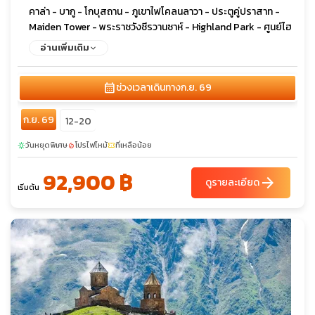
คาล่า - บากู - โกบุสถาน - ภูเขาไฟโคลนลาวา - ประตูคู่ปราสาท -
Maiden Tower - พระราชวังชีรวานซาห์ - Highland Park - ศูนย์ไฮ
ดาร์ อาลิเยฟ - ยานาร์แด็ก - วิหารแห่งไฟ
อ่านเพิ่มเติม
calendar_month
ช่วงเวลาเดินทาง
ก.ย. 69
ก.ย. 69
12-20
วันหยุดพิเศษ
โปรไฟไหม้
ที่เหลือน้อย
sunny
local_fire_department
confirmation_number
92,900 ฿
arrow_forward
ดูรายละเอียด
เริ่มต้น