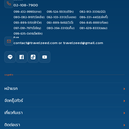
02-108-7900
099-432-9990
(อาย)
095-524-5513
(เติร์ก)
082-913-3336
(นินิ)
080-082-9197
(รัสเซีย)
062-103-3313
(ใบเตย)
086-331-4402
(ลัคกี้)
093-889-5151
(ฟ้าใส)
061-889-9492
(วิววี่)
094-845-8881
(ก้อย)
097-091-7971
(โจริญ)
080-394-3310
(เก็บ)
081-639-8333
(แอม)
099-635-0416
(โฟล์ค)
อีเมล
contact@travelzeed.com
or
travelzeed@gmail.com
เมนูหลัก
หน้าแรก
จัดกรุ๊ปทัวร์
เกี่ยวกับเรา
ติดต่อเรา