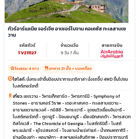
ทัวร์อาร์เมเนีย จอร์เจีย อาเซอร์ไบจาน คอเคซัส ทะเลสาบเซ
วาน
รหัสทัวร์
จำนวนวัน
สายการบิน
TVZ11127
9 วัน 7 คืน
hotel_class
restaurant
โรงแรม 4 ดาว
อาหาร 21 มื้อ + บนเครื่อง
ไฮไลท์:
นั่งกระเช้าขึ้นป้อมปราการนาริคาล่า นั่งรถจิ๊ป 4WD ขึ้นไปชม
โบสถ์เกอร์เกตี้
เที่ยว:
เยเรวาน - วิหารเก็กฮาร์ด - วิหารการ์นี - Symphony of
Stones - อารามคอร์ วิราพ - เดอะคาสเคด - ทะเลสาบเซวาน -
อารามเซวานาแวงค์ - ทบิลิซี - วิหารจวารี - จุดชมวิวเขื่อนจินวารี -
โบสถ์เกอร์เกตี้ - กูดาอูรี - ป้อมอนานูรี - เมืองมิทสเคต้า - วิหารสเวท
ติสโคเวลี - The Chronicle of Georgia - โบสถ์ทรินิตี้ - โบสถ์
พระแม่มารี - ยุโรปสแควร์ - โรงอาบน้ำแร่เก่าแก่ - น้ำตกเลกทากิวี -
ย่านเมืองเก่า - หอนาฬิกา - สะพานแห่งสันติภาพ - ป้อมปราการนาริ