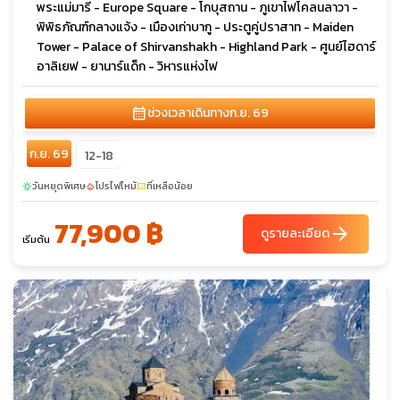
พระแม่มารี - Europe Square - โกบุสถาน - ภูเขาไฟโคลนลาวา -
พิพิธภัณฑ์กลางแจ้ง - เมืองเก่าบากู - ประตูคู่ปราสาท - Maiden
Tower - Palace of Shirvanshakh - Highland Park - ศูนย์ไฮดาร์
อาลิเยฟ - ยานาร์แด็ก - วิหารแห่งไฟ
calendar_month
ช่วงเวลาเดินทาง
ก.ย. 69
ก.ย. 69
12-18
วันหยุดพิเศษ
โปรไฟไหม้
ที่เหลือน้อย
sunny
local_fire_department
confirmation_number
77,900 ฿
arrow_forward
ดูรายละเอียด
เริ่มต้น