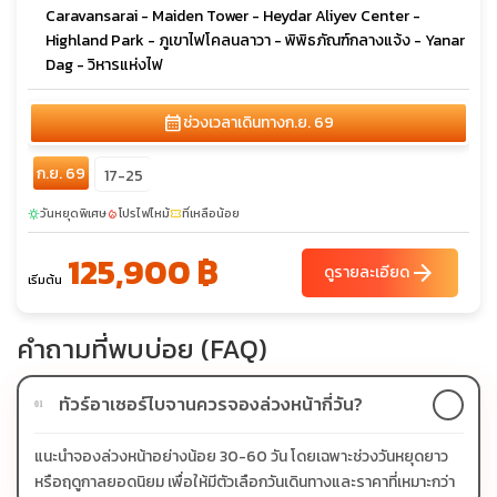
Caravansarai - Maiden Tower - Heydar Aliyev Center -
Highland Park - ภูเขาไฟโคลนลาวา - พิพิธภัณฑ์กลางแจ้ง - Yanar
Dag - วิหารแห่งไฟ
calendar_month
ช่วงเวลาเดินทาง
ก.ย. 69
ก.ย. 69
17-25
วันหยุดพิเศษ
โปรไฟไหม้
ที่เหลือน้อย
sunny
local_fire_department
confirmation_number
125,900 ฿
arrow_forward
ดูรายละเอียด
เริ่มต้น
คำถามที่พบบ่อย (FAQ)
ทัวร์อาเซอร์ไบจานควรจองล่วงหน้ากี่วัน?
01
แนะนำจองล่วงหน้าอย่างน้อย 30-60 วัน โดยเฉพาะช่วงวันหยุดยาว
หรือฤดูกาลยอดนิยม เพื่อให้มีตัวเลือกวันเดินทางและราคาที่เหมาะกว่า