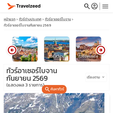
search
account_circle
menu
หน้าแรก
ทัวร์ต่างประเทศ
ทัวร์อาเซอร์ไบจาน
ทัวร์อาเซอร์ไบจานกันยายน 2569
close
arrow_circle_left
arrow_circle_right
ทัวร์สาธารณรัฐ
์ก
เช็ก
ทัวร์สวีเดน
ทัวร์บัลแกเรีย
ท
travel_explore
ทัวร์อาเซอร์ไบจาน
calendar_month
กันยายน 2569
เรียงตาม
keyboard_arrow_down
(แสดงผล 3 รายการ)
search
search
ค้นหาทัวร์