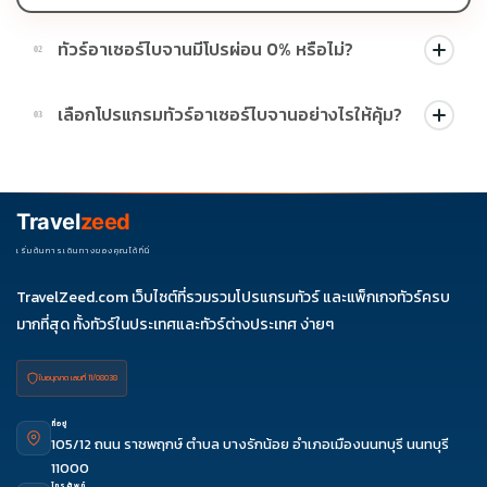
ทัวร์อาเซอร์ไบจานมีโปรผ่อน 0% หรือไม่?
02
บางโปรแกรมมีโปรผ่อน 0% หรือโปรโมชั่นบัตรเครดิตตามเงื่อนไขที่
เลือกโปรแกรมทัวร์อาเซอร์ไบจานอย่างไรให้คุ้ม?
03
บริษัทกำหนด สามารถดูสัญลักษณ์โปรโมชั่นในรายการทัวร์แต่ละ
รายการได้
ควรดูจำนวนวัน ไฮไลต์ที่รวมจริง โรงแรม สายการบิน มื้ออาหาร และ
ช่วงราคา ไม่ควรเทียบจากราคาต่ำสุดเพียงอย่างเดียว
Travel
zeed
เริ่มต้นการเดินทางของคุณได้ที่นี่
TravelZeed.com เว็บไซต์ที่รวมรวมโปรแกรมทัวร์ และแพ็กเกจทัวร์ครบ
มากที่สุด ทั้งทัวร์ในประเทศและทัวร์ต่างประเทศ ง่ายๆ
ใบอนุญาต เลขที่ 11/08038
ที่อยู่
105/12 ถนน ราชพฤกษ์ ตำบล บางรักน้อย อำเภอเมืองนนทบุรี นนทบุรี
11000
โทรศัพท์