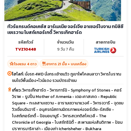
ทัวร์แกรนด์คอเคซัส อาร์เมเนีย จอร์เจีย อาเซอร์ไบจาน ทบิลิซี
เยเรวาน โบสถ์เกอร์เกตี้ วิหารเก๊กฮาร์ด
รหัสทัวร์
จำนวนวัน
สายการบิน
TVZ10448
9 วัน 7 คืน
hotel_class
restaurant
โรงแรม 4 ดาว
อาหาร 21 มื้อ + บนเครื่อง
ไฮไลท์:
นั่งรถ 4WD นั่งกระเช้าชมวิว ภูเขาไฟโคลนลาวา วิหารโบราณ
ชมโชว์พื้นเมือง+ไวน์แดง รวมบัตรเข้าชม
เที่ยว:
วิหารเก๊กฮาร์ด - วิหารการ์นิ - Symphony of Stones - คอร์
วิราพ - รูปปั้น Mother of Armenia - เดอะคาสเคด - Republic
Square - ทะเลสาบเซวาน - อารามเซวานาแวงค์ - วิหารจวารี - จุดชม
วิวเขื่อนจินวารี - อนุสรณ์สถานมิตรภาพแห่งจอร์เจีย-รัสเซีย -
โบสถ์เกอร์เกตี้ - ป้อมอนานูรี - วิหารสเวทติสโคเวลี - The
Chronicle of Georgia - โบสถ์ทรินิตี้ - สะพานแห่งสันติภาพ - ป้อม
ปราการนาริคาล่า - เมืองเก่า Icherisheher - Bukhara