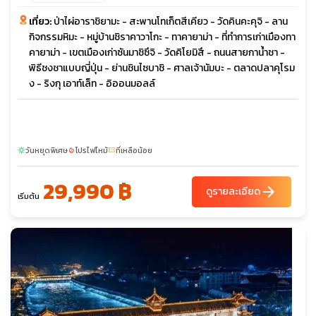
เที่ยว:
ป่าไผ่อาราชิยามะ - สะพานโทเก็ตสีเคียว - วัดคินคะคุจิ - ลาน
กิจกรรมหิมะ - หมู่บ้านชิราคาวาโกะ - ทาคายาม่า - ที่ทำการเก่าเมืองทา
คายาม่า - เขตเมืองเก่าซันมาชิซึจิ - วัดคิโยมิสึ - ถนนสายกาน้ำชา -
พิธีชงชาแบบญี่ปุ่น - ย่านชินไซบาชิ - ศาลเจ้านัมบะ - ตลาดปลาคุโรม
ง - ริงกุ เอาท์เล็ท - อิออนมอลล์
วันหยุดพิเศษ
โปรไฟไหม้
ที่เหลือน้อย
sunny
local_fire_department
confirmation_number
29,990 ฿
arrow_forward
ดูรายละเอียด
เริ่มต้น