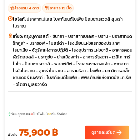
hotel_class
restaurant
โรงแรม 4 ดาว
อาหาร 15 มื้อ
ไฮไลท์:
ปราสาทเปเลส โบสถ์เซนต์โซเฟีย ป้อมซาเรเวตส์ สุเหร่า
โบราณ
เที่ยว:
กรุงบูคาเรสต์ - ชินายา - ปราสาทเปเลส - บราน - ปราสาทแด
ร็กคูล่า - บราซอฟ - โบสถ์ดำ - โรงเรียนแห่งแรกของประเทศ
โรมาเนีย - จัตุรัสแห่งการปฏิวัติ - โรงอุปรากรแห่งชาติ - อาคารคอน
เสิร์ตฮอลล์ - ประตูชัย - ย่านเมืองเก่า - อาคารรัฐสภา - เวลิโค ทาร์
โนโว - ป้อมซาเรเวตส์ - พลอฟดิฟ - โรงละครกลางแจ้ง - ซากสภา
โรมันโบราณ - สุเหร่าโบราณ - อารามริลา - โซเฟีย - มหาวิหารอเล็ก
ซานเดอร์ เนฟสกี - โบสถ์เซนต์โซเฟีย - พิพิธภัณฑ์แห่งชาติบัลแกเรีย
- วิโตชา บูเลอวาร์ด
วันหยุดพิเศษ
โปรไฟไหม้
ที่เหลือน้อย
sunny
local_fire_department
confirmation_number
75,900 ฿
arrow_forward
ดูรายละเอียด
เริ่มต้น