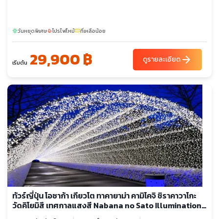
วันหยุดพิเศษ
โปรไฟไหม้
ที่เหลือน้อย
sunny
local_fire_department
confirmation_number
29,900 ฿
arrow_forward
ดูรายละเอียด
เริ่มต้น
ทัวร์ญี่ปุ่น โอซาก้า เกียวโต ทาคายาม่า คามิโคจิ ชิราคาวาโกะ
วัดคิโยมิสึ เทศกาลแสงสี Nabana no Sato Illumination
คามิโคจิ หมู่บ้านชิราคาวาโกะ (ลงร้าน + อิสระ -2 วัน)