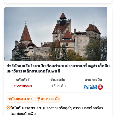
ทัวร์บัลแกเรีย โรมาเนีย ย้อนตำนานปราสาทแดร็กคูล่า เช็คอิน
มหาวิหารอเล็กซานเดอร์เนฟสกี
รหัสทัวร์
จำนวนวัน
สายการบิน
TVZ10550
8 วัน 5 คืน
hotel_class
restaurant
โรงแรม 4 ดาว
อาหาร 16 มื้อ
ไฮไลท์:
ปราสาทบราน (ปราสาทแดร็กคูล่า) อารามมรดกโลกรีล่า
โบสถ์เซนต์โซเฟีย