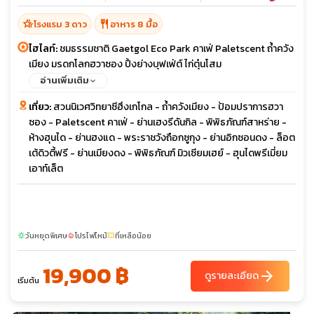
hotel_class
restaurant
โรงแรม 3 ดาว
อาหาร 8 มื้อ
ไฮไลท์:
ชมธรรมชาติ Gaetgol Eco Park คาเฟ่ Paletscent ถ้ำควัง
เมียง มรดกโลกฮวาซอง ปิ้งย่างบุฟเฟ่ต์ ไก่ตุ๋นโสม
อ่านเพิ่มเติม
เที่ยว:
สวนนิเวศวิทยาซีฮึงเกโกล - ถ้ำควังเมียง - ป้อมปราการฮวา
ซอง - Paletscent คาเฟ่ - ย่านเฮงรีดันกิล - พิพิธภัณฑ์สาหร่าย -
ห้างฮุนได - ย่านฮงแด - พระราชวังถือกซูกุง - ย่านอิกซอนดง - ล็อต
เต้ดิวตี้ฟรี - ย่านเมียงดง - พิพิธภัณฑ์ มิวเซียมเฮย์ - ฮุนไดพรีเมี่ยม
เอาท์เล็ต
วันหยุดพิเศษ
โปรไฟไหม้
ที่เหลือน้อย
sunny
local_fire_department
confirmation_number
19,900 ฿
arrow_forward
ดูรายละเอียด
เริ่มต้น