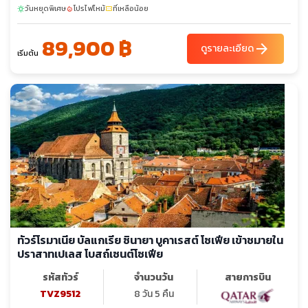
วันหยุดพิเศษ
โปรไฟไหม้
ที่เหลือน้อย
sunny
local_fire_department
confirmation_number
89,900 ฿
arrow_forward
ดูรายละเอียด
เริ่มต้น
ทัวร์โรมาเนีย บัลแกเรีย ซินายา บูคาเรสต์ โซเฟีย เข้าชมายใน
ปราสาทเปเลส โบสถ์เซนต์โซเฟีย
รหัสทัวร์
จำนวนวัน
สายการบิน
TVZ9512
8 วัน 5 คืน