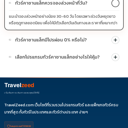
ทัวร์คาซานแล็กควรจองล่วงหน้ากี่วัน?
01
แนะนำจองล่วงหน้าอย่างน้อย 30-60 วัน โดยเฉพาะช่วงวันหยุดยาว
หรือฤดูกาลยอดนิยม เพื่อให้มีตัวเลือกวันเดินทางและราคาที่เหมาะกว่า
ทัวร์คาซานแล็กมีโปรผ่อน 0% หรือไม่?
02
บางโปรแกรมมีโปรผ่อน 0% หรือโปรโมชั่นบัตรเครดิตตามเงื่อนไขที่
เลือกโปรแกรมทัวร์คาซานแล็กอย่างไรให้คุ้ม?
03
บริษัทกำหนด สามารถดูสัญลักษณ์โปรโมชั่นในรายการทัวร์แต่ละ
รายการได้
ควรดูจำนวนวัน ไฮไลต์ที่รวมจริง โรงแรม สายการบิน มื้ออาหาร และ
ช่วงราคา ไม่ควรเทียบจากราคาต่ำสุดเพียงอย่างเดียว
Travel
zeed
เริ่มต้นการเดินทางของคุณได้ที่นี่
TravelZeed.com เว็บไซต์ที่รวมรวมโปรแกรมทัวร์ และแพ็กเกจทัวร์ครบ
มากที่สุด ทั้งทัวร์ในประเทศและทัวร์ต่างประเทศ ง่ายๆ
ใบอนุญาต เลขที่ 11/08038