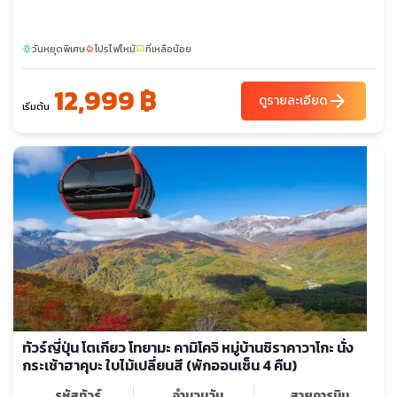
วันหยุดพิเศษ
โปรไฟไหม้
ที่เหลือน้อย
sunny
local_fire_department
confirmation_number
12,999 ฿
arrow_forward
ดูรายละเอียด
เริ่มต้น
ทัวร์ญี่ปุ่น โตเกียว โทยามะ คามิโคจิ หมู่บ้านชิราคาวาโกะ นั่ง
กระเช้าฮาคุบะ ใบไม้เปลี่ยนสี (พักออนเซ็น 4 คืน)
รหัสทัวร์
จำนวนวัน
สายการบิน