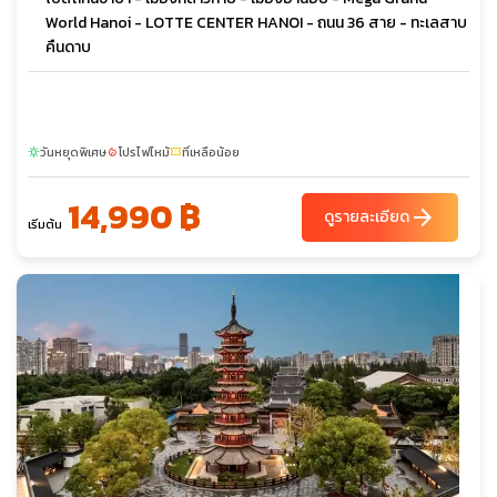
World Hanoi - LOTTE CENTER HANOI - ถนน 36 สาย - ทะเลสาบ
คืนดาบ
วันหยุดพิเศษ
โปรไฟไหม้
ที่เหลือน้อย
sunny
local_fire_department
confirmation_number
14,990 ฿
arrow_forward
ดูรายละเอียด
เริ่มต้น