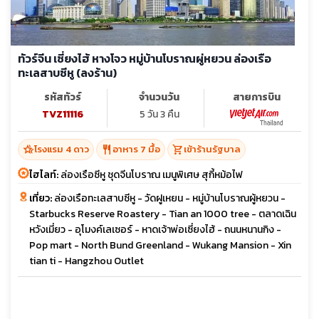
ทัวร์จีน เซี่ยงไฮ้ หางโจว หมู่บ้านโบราณผู่หยวน ล่องเรือ
ทะเลสาบซีหู (ลงร้าน)
รหัสทัวร์
จำนวนวัน
สายการบิน
TVZ11116
5 วัน 3 คืน
hotel_class
restaurant
shopping_cart
โรงแรม 4 ดาว
อาหาร 7 มื้อ
เข้าร้านรัฐบาล
ไฮไลท์:
ล่องเรือซีหู ชุดจีนโบราณ เมนูพิเศษ สุกี้หม้อไฟ
เที่ยว:
ล่องเรือทะเลสาบซีหู - วัดฝูเหยน - หมู่บ้านโบราณผู้หยวน -
Starbucks Reserve Roastery - Tian an 1000 tree - ตลาดเฉิน
หวังเมี่ยว - อุโมงค์เลเซอร์ - หาดเจ้าพ่อเซี่ยงไฮ้ - ถนนหนานกิง -
Pop mart - North Bund Greenland - Wukang Mansion - Xin
tian ti - Hangzhou Outlet