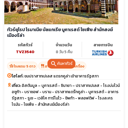
ทัวร์ยุโรป โรมาเนีย บัลแกเรีย บูคาเรสต์ โซเฟีย สำนักสงฆ์
เมืองรีล่า
รหัสทัวร์
จำนวนวัน
สายการบิน
TVZ3540
8 วัน 5 คืน
search
ค้นหาทัวร์
hotel_class
restaurant
โรงแรม 5 ดาว
อาหาร 16 มื้อ + บนเครื่อง
ไฮไลท์:
ชมปราสาทเปเลส แดรกคูล่า เข้าอาคารรัฐสภา
เที่ยว:
อิสตันบูล – บูคาเรสต์ - ซินายา – ปราสาทเปเลส - โรงบ่มไวน์
อซูก้า - บราซอฟ - บราน - ปราสาทแดร๊กคูล่า - บูคาเรสต์ - อาคาร
รัฐสภา - รูเซ – เวลิโค ทาร์โนโว - ชิพก้า - พลอฟดิฟ - โรงละคร
โรมัน - โซเฟีย - สำนักสงฆ์เมืองรีล่า