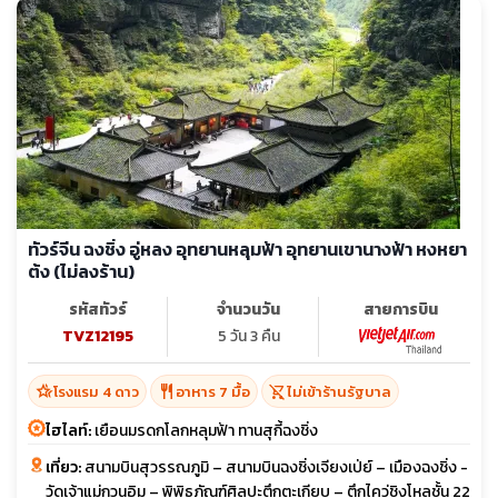
ทัวร์จีน ฉงชิ่ง อู่หลง อุทยานหลุมฟ้า อุทยานเขานางฟ้า หงหยา
ต้ง (ไม่ลงร้าน)
รหัสทัวร์
จำนวนวัน
สายการบิน
TVZ12195
5 วัน 3 คืน
hotel_class
restaurant
shopping_cart_off
โรงแรม 4 ดาว
อาหาร 7 มื้อ
ไม่เข้าร้านรัฐบาล
ไฮไลท์:
เยือนมรดกโลกหลุมฟ้า ทานสุกี้ฉงชิ่ง
เที่ยว:
สนามบินสุวรรณภูมิ – สนามบินฉงชิ่งเจียงเป่ย์ – เมืองฉงชิ่ง -
วัดเจ้าแม่กวนอิม – พิพิธภัณฑ์ศิลปะตึกตะเกียบ – ตึกไคว่ชิงโหลชั้น 22