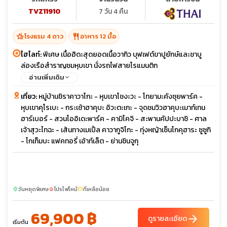
TVZ11910
7 วัน 4 คืน
hotel_class
restaurant
โรงแรม 4 ดาว
อาหาร 12 มื้อ
ไฮไลท์:
พิเศษ เนื้อฮิดะสุดยอดเนื้อวากิว บุฟเฟต์ขาปูยักษ์และชาบู
ล่องเรือสำราญชมหุบเขา นั่งรถไฟสายโรแมนติก
อ่านเพิ่มเติม
เที่ยว:
หมู่บ้านชิราคาวาโกะ - หุบเขาโชงะวะ - โทยามะคังซุยพาร์ค -
หุบเขาคุโรเบะ - กระเช้าฮาคุบะ อิวะตะเกะ - จุดชมวิวฮาคุบะเมาท์เทน
ฮาร์เบอร์ - สวนโออิเดะพาร์ค - คามิโคจิ - สะพานคัปปะบาชิ - ศาล
เจ้าสุวะไทฉะ - เส้นทางเมเปิ้ล คาวากูจิโกะ - ทุ่งหญ้าเซ็นโกคุฮาระ ซูซูกิ
- โกเท็มบะ แฟคทอรี่ เอ้าท์เล็ต - ย่านชินจูกุ
วันหยุดพิเศษ
โปรไฟไหม้
ที่เหลือน้อย
sunny
local_fire_department
confirmation_number
69,900 ฿
arrow_forward
ดูรายละเอียด
เริ่มต้น