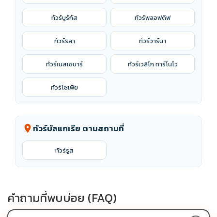
ทัวร์บูร์กัส
ทัวร์พลอฟดิฟ
ทัวร์ริลา
ทัวร์วาร์นา
ทัวร์เนสเซบาร์
ทัวร์เวลิโก ทาร์โนโว
ทัวร์โซเฟีย
ทัวร์บัลแกเรีย ตามสถานที่
location_on
ทัวร์รูส
คำถามที่พบบ่อย (FAQ)