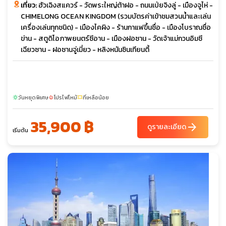
เที่ยว:
ฮัวเฉิงสแควร์ - วัดพระใหญ่ต้าฝอ - ถนนเป่ยจิงลู่ - เมืองจูไห่ -
CHIMELONG OCEAN KINGDOM (รวมบัตรค่าเข้าชมสวนน้ำและเล่น
เครื่องเล่นทุกชนิด) - เมืองไคผิง - ร้านกาแฟขึ้นชื่อ - เมืองโบราณชื่อ
ข่าน - สตูดิโอภาพยนตร์ซีอาน - เมืองฝอซาน - วัดเจ้าแม่กวนอิมซี
เฉียวซาน - ฝอซานจู่เมี่ยว - หลิงหนันซินเทียนตี้
วันหยุดพิเศษ
โปรไฟไหม้
ที่เหลือน้อย
sunny
local_fire_department
confirmation_number
35,900 ฿
arrow_forward
ดูรายละเอียด
เริ่มต้น