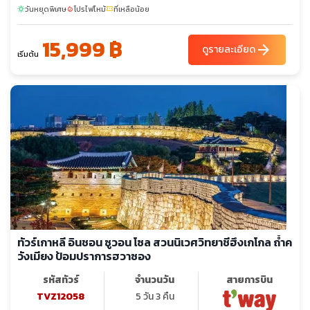
วันหยุดพิเศษ
โปรไฟไหม้
ที่เหลือน้อย
sunny
local_fire_department
confirmation_number
15,999 ฿
arrow_forward
ดูรายละเอียด
เริ่มต้น
ทัวร์เกาหลี อินชอน ซูวอน โซล สวนนิเวศวิทยาชีฮึงเกโกล ถ้ำค
วังเมียง ป้อมปราการฮวาซอง
รหัสทัวร์
จำนวนวัน
สายการบิน
TVZ12058
5 วัน 3 คืน