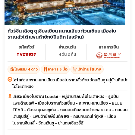
ทัวร์จีน เฉิงตู ตูเจียงเยี่ยน หนานเฉียว ก้วนเซี่ยน เมืองโบ
ราณลั่วไต้ แพนด้ายักษ์ปีนตึก (ลงร้าน)
รหัสทัวร์
จำนวนวัน
สายการบิน
TVZ11937
4 วัน 2 คืน
hotel_class
restaurant
shopping_cart
โรงแรม 4 ดาว
อาหาร 5 มื้อ
เข้าร้านรัฐบาล
ไฮไลท์:
สะพานหนานเฉียว เมืองโบราณลั่วต้าย วัดเหวินซู หมู่บ้านศิลปะ
ไม้ไผ่เต้าหมิง
เที่ยว:
เมืองโบราณ Luodai - หมู่บ้านศิลปะไม้ไผ่เต้าหมิง - รูปปั้น
แพนด้าเซลฟี - เมืองโบราณก้วนเซี่ยน - สะพานหนานเฉียว - BLUE
TEAR - ห้องสมุดจงซูเก๋อ - ถนนคนเดินซอยกว้างซอยแคบ - ถนนคน
เดินชุนซีลู่ - แพนด้ายักษ์ปีนตึก IFS - ถนนคนเดินไท่กู่หลี่ - เมือง
โบราณจีนหลี่ - วัดเหวินซู - ย่านตงเจียวจี้อี