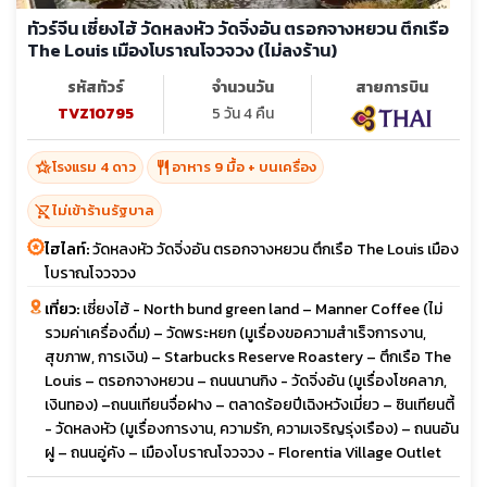
ทัวร์จีน เซี่ยงไฮ้ วัดหลงหัว วัดจิ่งอัน ตรอกจางหยวน ตึกเรือ
The Louis เมืองโบราณโจวจวง (ไม่ลงร้าน)
รหัสทัวร์
จำนวนวัน
สายการบิน
TVZ10795
5 วัน 4 คืน
hotel_class
restaurant
โรงแรม 4 ดาว
อาหาร 9 มื้อ + บนเครื่อง
shopping_cart_off
ไม่เข้าร้านรัฐบาล
ไฮไลท์:
วัดหลงหัว วัดจิ่งอัน ตรอกจางหยวน ตึกเรือ The Louis เมือง
โบราณโจวจวง
เที่ยว:
เซี่ยงไฮ้ - North bund green land – Manner Coffee (ไม่
รวมค่าเครื่องดื่ม) – วัดพระหยก (มูเรื่องขอความสำเร็จการงาน,
สุขภาพ, การเงิน) – Starbucks Reserve Roastery – ตึกเรือ The
Louis – ตรอกจางหยวน – ถนนนานกิง - วัดจิ่งอัน (มูเรื่องโชคลาภ,
เงินทอง) –ถนนเทียนจื่อฝาง – ตลาดร้อยปีเฉิงหวังเมี่ยว – ซินเทียนตี้
- วัดหลงหัว (มูเรื่องการงาน, ความรัก, ความเจริญรุ่งเรือง) – ถนนอัน
ฝู – ถนนอู่คัง – เมืองโบราณโจวจวง - Florentia Village Outlet