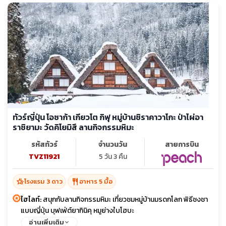
ทัวร์ญี่ปุ่น โอซาก้า เกียวโต กิฟุ หมู่บ้านชิราคาวาโกะ ป่าไผ่อา
ราชิยามะ วัดคิโยมิสึ ลานกิจกรรมหิมะ
รหัสทัวร์
จำนวนวัน
สายการบิน
TVZ11921
5 วัน 3 คืน
hotel_class
restaurant
โรงแรม 3 ดาว
อาหาร 5 มื้อ
ไฮไลท์:
สนุกกับลานกิจกรรมหิมะ เที่ยวชมหมู่บ้านมรดกโลก พิธีชงชา
แบบญี่ปุ่น บุฟเฟ่ต์ยากินิคุ หมูย่างใบโฮบะ
อ่านเพิ่มเติม