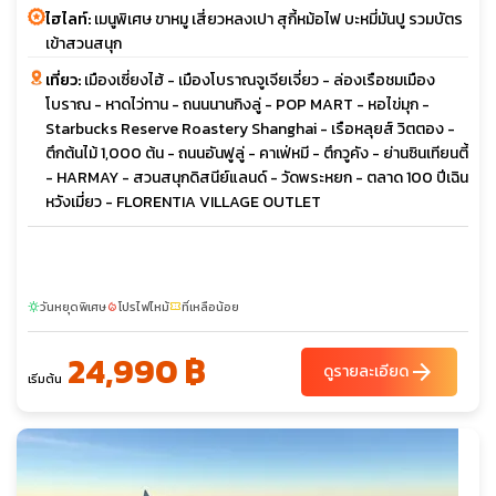
ไฮไลท์:
เมนูพิเศษ ขาหมู เสี่ยวหลงเปา สุกี้หม้อไฟ บะหมี่มันปู รวมบัตร
เข้าสวนสนุก
เที่ยว:
เมืองเซี่ยงไฮ้ - เมืองโบราณจูเจียเจี่ยว - ล่องเรือชมเมือง
โบราณ - หาดไว่ทาน - ถนนนานกิงลู่ - POP MART - หอไข่มุก -
Starbucks Reserve Roastery Shanghai - เรือหลุยส์ วิตตอง -
ตึกต้นไม้ 1,000 ต้น - ถนนอันฟูลู่ - คาเฟ่หมี - ตึกวูคัง - ย่านซินเทียนตี้
- HARMAY - สวนสนุกดิสนีย์แลนด์ - วัดพระหยก - ตลาด 100 ปีเฉิน
หวังเมี่ยว - FLORENTIA VILLAGE OUTLET
วันหยุดพิเศษ
โปรไฟไหม้
ที่เหลือน้อย
sunny
local_fire_department
confirmation_number
24,990 ฿
arrow_forward
ดูรายละเอียด
เริ่มต้น