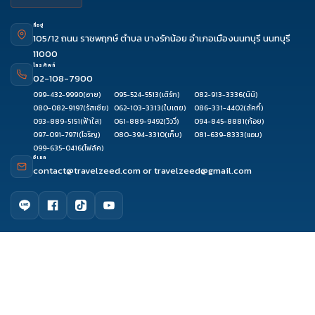
ที่อยู่
105/12 ถนน ราชพฤกษ์ ตำบล บางรักน้อย อำเภอเมืองนนทบุรี นนทบุรี
11000
โทรศัพท์
02-108-7900
099-432-9990
(อาย)
095-524-5513
(เติร์ก)
082-913-3336
(นินิ)
080-082-9197
(รัสเซีย)
062-103-3313
(ใบเตย)
086-331-4402
(ลัคกี้)
093-889-5151
(ฟ้าใส)
061-889-9492
(วิววี่)
094-845-8881
(ก้อย)
097-091-7971
(โจริญ)
080-394-3310
(เก็บ)
081-639-8333
(แอม)
099-635-0416
(โฟล์ค)
อีเมล
contact@travelzeed.com
or
travelzeed@gmail.com
ดูรีวิว
จองผ่านแชท
จองผ่านไลน์
ติดต่อเซล
เมนูหลัก
หน้าแรก
จัดกรุ๊ปทัวร์