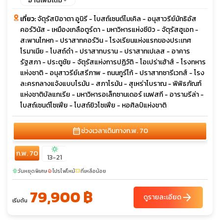
อ่านเพิ่มเติม
เที่ยว:
จัตุรัสปิอาตา อูนิรี - โบสถ์เซนต์ไมเคิล - อนุสาวรีย์มัทธิอัส
คอร์วินัส - เหมืองเกลือตูร์ดา - มหาวิหารแห่งซีบิว - จัตุรัสฮูเอท -
สะพานโกหก - ปราสาทคอร์วิน - โรงเรียนแห่งแรกของประเทศ
โรมาเนีย - โบสถ์ดำ - ปราสาทบราน - ปราสาทเปเลส - อาคาร
รัฐสภา - ประตูชัย - จัตุรัสแห่งการปฏิวัติ - โอเปร่าเฮ้าส์ - โรงทหาร
แห่งชาติ - อนุสาวรีย์เสรีภาพ - ถนนกูร์โก้ - ปราสาทซารีเวทส์ - โรง
ละครกลางแจ้งแบบโรมัน - สภาโรมัน - สุเหร่าโบราณ - พิพิธภัณฑ์
แห่งชาติบัลแกเรีย - มหาวิหารอเล็กซานเดอร์ เนฟสกี - อารามรีล่า -
โบสถ์เซนต์โซเฟีย - โบสถ์ยิวโซเฟีย - หอศิลป์แห่งชาติ
calendar_month
ช่วงเวลาเดินทาง
ก.พ. 70
sunny
ก.พ. 70
13-21
วันหยุดพิเศษ
โปรไฟไหม้
ที่เหลือน้อย
sunny
local_fire_department
confirmation_number
79,900 ฿
arrow_forward
ดูรายละเอียด
เริ่มต้น