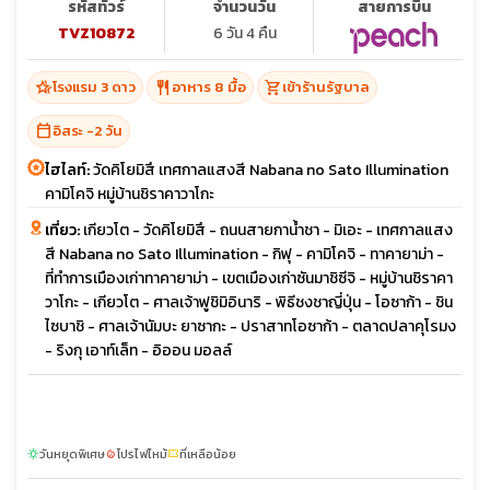
รหัสทัวร์
จำนวนวัน
สายการบิน
TVZ10872
6 วัน 4 คืน
hotel_class
restaurant
shopping_cart
โรงแรม 3 ดาว
อาหาร 8 มื้อ
เข้าร้านรัฐบาล
calendar_today
อิสระ -2 วัน
ไฮไลท์:
วัดคิโยมิสึ เทศกาลแสงสี Nabana no Sato Illumination
คามิโคจิ หมู่บ้านชิราคาวาโกะ
เที่ยว:
เกียวโต - วัดคิโยมิสึ - ถนนสายกาน้ำชา - มิเอะ - เทศกาลแสง
สี Nabana no Sato Illumination - กิฟุ - คามิโคจิ - ทาคายาม่า -
ที่ทำการเมืองเก่าทาคายาม่า - เขตเมืองเก่าซันมาชิซีจิ - หมู่บ้านชิราคา
วาโกะ - เกียวโต - ศาลเจ้าฟูชิมิอินาริ - พิธีชงชาญี่ปุ่น - โอซาก้า - ชิน
ไซบาชิ - ศาลเจ้านัมบะ ยาซากะ - ปราสาทโอซาก้า - ตลาดปลาคุโรมง
- ริงกุ เอาท์เล็ท - อิออน มอลล์
วันหยุดพิเศษ
โปรไฟไหม้
ที่เหลือน้อย
sunny
local_fire_department
confirmation_number