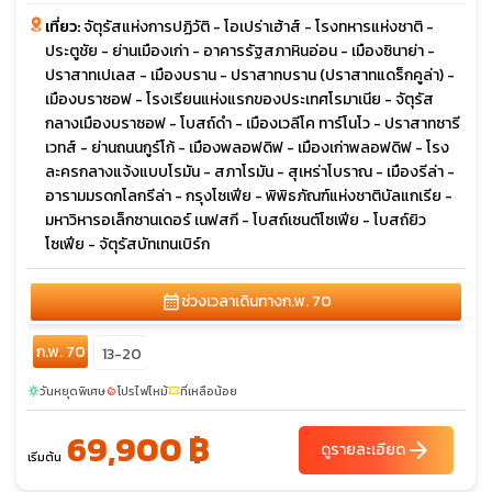
เที่ยว:
จัตุรัสแห่งการปฏิวัติ - โอเปร่าเฮ้าส์ - โรงทหารแห่งชาติ -
ประตูชัย - ย่านเมืองเก่า - อาคารรัฐสภาหินอ่อน - เมืองซินาย่า -
ปราสาทเปเลส - เมืองบราน - ปราสาทบราน (ปราสาทแดร็กคูล่า) -
เมืองบราซอฟ - โรงเรียนแห่งแรกของประเทศโรมาเนีย - จัตุรัส
กลางเมืองบราซอฟ - โบสถ์ดำ - เมืองเวลีโค ทาร์โนโว - ปราสาทซารี
เวทส์ - ย่านถนนกูร์โก้ - เมืองพลอฟดิฟ - เมืองเก่าพลอฟดิฟ - โรง
ละครกลางแจ้งแบบโรมัน - สภาโรมัน - สุเหร่าโบราณ - เมืองรีล่า -
อารามมรดกโลกรีล่า - กรุงโซเฟีย - พิพิธภัณฑ์แห่งชาติบัลแกเรีย -
มหาวิหารอเล็กซานเดอร์ เนฟสกี - โบสถ์เซนต์โซเฟีย - โบสถ์ยิว
โซเฟีย - จัตุรัสบัทเทนเบิร์ก
calendar_month
ช่วงเวลาเดินทาง
ก.พ. 70
ก.พ. 70
13-20
วันหยุดพิเศษ
โปรไฟไหม้
ที่เหลือน้อย
sunny
local_fire_department
confirmation_number
69,900 ฿
arrow_forward
ดูรายละเอียด
เริ่มต้น