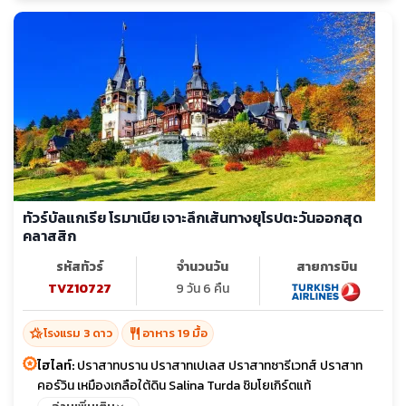
ทัวร์บัลแกเรีย โรมาเนีย เจาะลึกเส้นทางยุโรปตะวันออกสุด
คลาสสิก
รหัสทัวร์
จำนวนวัน
สายการบิน
TVZ10727
9 วัน 6 คืน
hotel_class
restaurant
โรงแรม 3 ดาว
อาหาร 19 มื้อ
ไฮไลท์:
ปราสาทบราน ปราสาทเปเลส ปราสาทซารีเวทส์ ปราสาท
คอร์วิน เหมืองเกลือใต้ดิน Salina Turda ชิมโยเกิร์ตแท้