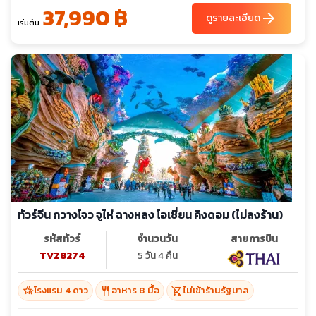
37,990 ฿
arrow_forward
ดูรายละเอียด
เริ่มต้น
ทัวร์จีน กวางโจว จูไห่ ฉางหลง โอเชี่ยน คิงดอม (ไม่ลงร้าน)
รหัสทัวร์
จำนวนวัน
สายการบิน
TVZ8274
5 วัน 4 คืน
hotel_class
restaurant
shopping_cart_off
โรงแรม 4 ดาว
อาหาร 8 มื้อ
ไม่เข้าร้านรัฐบาล