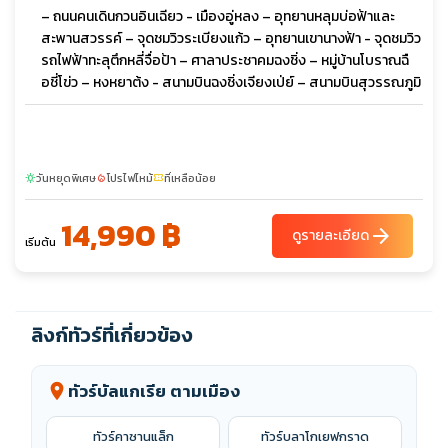
– ถนนคนเดินกวนอินเฉียว - เมืองอู่หลง – อุทยานหลุมบ่อฟ้าและ
สะพานสวรรค์ – จุดชมวิวระเบียงแก้ว – อุทยานเขานางฟ้า - จุดชมวิว
รถไฟฟ้าทะลุตึกหลี่จื่อป้า – ศาลาประชาคมฉงชิ่ง – หมู่บ้านโบราณฉื
อชี่โข่ว – หงหยาต้ง - สนามบินฉงชิ่งเจียงเป่ย์ – สนามบินสุวรรณภูมิ
วันหยุดพิเศษ
โปรไฟไหม้
ที่เหลือน้อย
sunny
local_fire_department
confirmation_number
14,990 ฿
arrow_forward
ดูรายละเอียด
เริ่มต้น
ลิงก์ทัวร์ที่เกี่ยวข้อง
ทัวร์บัลแกเรีย ตามเมือง
location_on
ทัวร์คาซานแล็ก
ทัวร์บลาโกเยฟกราด