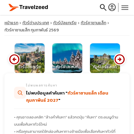
search
account_circle
menu
หน้าแรก
ทัวร์ต่างประเทศ
ทัวร์บัลแกเรีย
ทัวร์คาซานแล็ก
ทัวร์คาซานแล็ก กุมภาพันธ์ 2569
close
arrow_circle_left
arrow_circle_right
ชีย
ทัวร์บัลแกเรีย
ทัวร์ฟินแลนด์
ทัวร์ไอร์แลนด์
ท
travel_explore
ไม่พบผลการค้นหา
calendar_month
ไม่พบข้อมูลคำค้นหา "
ทัวร์คาซานแล็ก เดือน
กุมภาพันธ์ 2027
"
search
• คุณอาจลองคลิก "ล้างคำค้นหา" แล้วกดปุ่ม "ค้นหา" ตรงเมนูด้าน
บนเพื่อค้นหาทัวร์ใหม่
• หรือคุณสามารถใช้กล่องค้นหาทางซ้ายมือเพื่อเลือกค้นหาทัวร์ที่