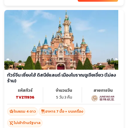
ทัวร์จีน เซี่ยงไฮ้ ดิสนีย์แลนด์ เมืองโบราณจูเจียเจี่ยว (ไม่ลง
ร้าน)
รหัสทัวร์
จำนวนวัน
สายการบิน
TVZ11936
5 วัน 3 คืน
hotel_class
restaurant
โรงแรม 4 ดาว
อาหาร 7 มื้อ + บนเครื่อง
shopping_cart_off
ไม่เข้าร้านรัฐบาล