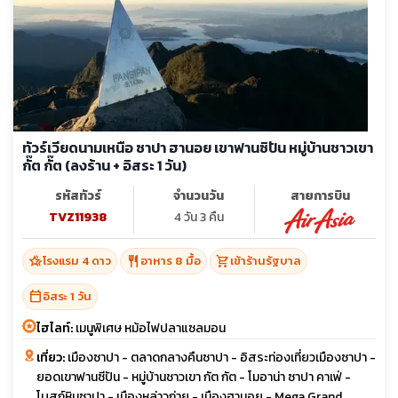
ทัวร์เวียดนามเหนือ ซาปา ฮานอย เขาฟานซิปัน หมู่บ้านชาวเขา
กั๊ต กั๊ต (ลงร้าน + อิสระ 1 วัน)
รหัสทัวร์
จำนวนวัน
สายการบิน
TVZ11938
4 วัน 3 คืน
hotel_class
restaurant
shopping_cart
โรงแรม 4 ดาว
อาหาร 8 มื้อ
เข้าร้านรัฐบาล
calendar_today
อิสระ 1 วัน
ไฮไลท์:
เมนูพิเศษ หม้อไฟปลาแซลมอน
เที่ยว:
เมืองซาปา - ตลาดกลางคืนซาปา - อิสระท่องเที่ยวเมืองซาปา -
ยอดเขาฟานซีปัน - หมู่บ้านชาวเขา กัต กัต - โมอาน่า ซาปา คาเฟ่ -
โบสถ์หินซาปา - เมืองหล่าวก่าย - เมืองฮานอย - Mega Grand