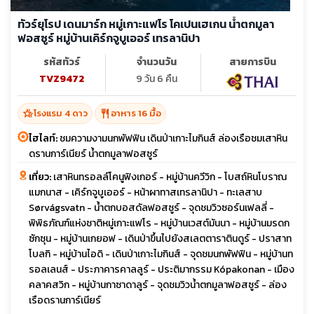
ทัวร์ยุโรป เดนมาร์ก หมู่เกาะแฟโร โคเปนเฮเกน น้ำตกมูลา
ฟอสซูร์ หมู่บ้านเคิร์กจูบูเออร์ เทรลานิปา
รหัสทัวร์
จำนวนวัน
สายการบิน
TVZ9472
9 วัน 6 คืน
hotel_class
restaurant
โรงแรม 4 ดาว
อาหาร 16 มื้อ
ไฮไลท์:
ชมความงามนกพัฟฟิน เดินป่าเกาะไมกินส์ ล่องเรือชมเสาหิน
ดรานการ์เนียร์ น้ำตกมูลาฟอสซูร์
เที่ยว:
เสาหินทรอลล์โคนูฟิงเกอร์ - หมู่บ้านควีวิก - โบสถ์หินโบราณ
แมกนาส - เคิร์กจูบูเออร์ - หน้าผาทาสเทรลานิปา - ทะเลสาบ
Sørvágsvatn - น้ำตกบอสดัลฟอสซูร์ - จุดชมวิวซอร์นเฟลลี่ -
พิพิธภัณฑ์แห่งชาติหมู่เกาะแฟโร - หมู่บ้านเวสต์มันนา - หมู่บ้านมรดก
ซักซุน - หมู่บ้านเกยอฟ - เดินป่าขึ้นไปยังสเลตตาราตินดูร์ - ปราสาท
โบลกิ - หมู่บ้านไอดิ - เดินป่าเกาะไมกินส์ - จุดชมนกพัฟฟิน - หมู่บ้านท
รอลเลนส์ - ประภาคารคาลลูร์ - ประติมากรรม Kópakonan - เมือง
คลาคสวิก - หมู่บ้านกาซาดาลูร์ - จุดชมวิวน้ำตกมูลาฟอสซูร์ - ล่อง
เรือดรานการ์เนียร์