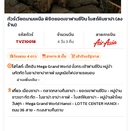
ทัวร์เวียดนามเหนือ พิชิตยอดเขาฟานซีปัน โบสถ์หินซาปา (ลง
ร้าน)
รหัสทัวร์
จำนวนวัน
สายการบิน
TVZ10018
4 วัน 3 คืน
hotel_class
restaurant
shopping_cart
โรงแรม 4 ดาว
อาหาร 8 มื้อ
เข้าร้านรัฐบาล
ไฮไลท์:
เช็คอิน Mega Grand World นั่งกระเช้าฟานซีปัน หมู่บ้า
นกัตกัต โมอาน่าซาปาคาเฟ่ เมนูหม้อไฟปลาแซลมอน
อ่านเพิ่มเติม
เที่ยว:
เมืองซาปา - ตลาดกลางคืนซาปา - ยอดเขาฟานซีปัน - หมู่บ้าน
ชาวเขา กัต กัต - โมอาน่า ซาปา คาเฟ่ - โบสถ์หินซาปา - หมู่บ้านผ้าไหม
วันฟุก - Mega Grand World Hanoi - LOTTE CENTER HANOI -
ถนน 36 สาย - ทะเลสาบคืนดาบ