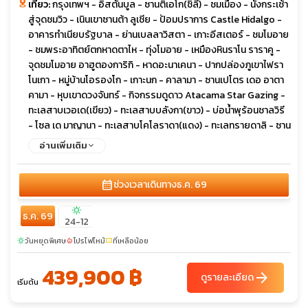
เที่ยว:
กรุงเทพฯ - อิสตันบูล - ซานติเอโก(ชิลี) - ชมเมือง - นั่งกระเช้า
สู่จุดชมวิว - เนินเขาซานต้า ลูเชีย - ป้อมปราการ Castle Hidalgo -
อาคารทำเนียบรัฐบาล - ย่านเบลลาวิสตา - เกาะอีสเตอร์ - ชมโมอาย
- ชมพระอาทิตย์ตกหาดตาไห - ทุ่งโมอาย - เหมืองหินราโน ราราคู -
จุดชมโมอาย อาฮูตองการิกิ - หาดอะนาเคนา - ปากปล่องภูเขาไฟรา
โนเกา - หมู่บ้านโอรองโก - เกาะนก - คาลามา - ซานเปโตร เดอ อาตา
คามา - หุบเขาดวงจันทร์ - กิจกรรมดูดาว Atacama Star Gazing -
ทะเลสาบเวอเด(เขียว) - ทะเลสาบบลังกา(ขาว) - บ่อน้ำพุร้อนชาลวิรี
- โซล เด มาญานา - ทะเลสาบโคโลราดา(แดง) - ทะเลทรายดาลิ - ซาน
คริสโตบอล - เมืองอูยูนิ - สุสานรถไฟ - ทะเลเกลืออูยูนิ - เกาะอินคา
อ่านเพิ่มเติม
ฮัวซิ - กรุงลาปาซ - Mi Teleferico - จัตุรัสมูริลโล - โบสถ์
ซานฟรานซิสโก - เมืองโบราณติวานาคู - วิหารคาลาชาซายา -
calendar_month
ช่วงเวลาเดินทาง
ธ.ค. 69
ปูโน(เปรู) - วิหารชูกุยโต - ล่องเรือชมทะเลสาบติติกากา - เกาะลอย
น้ำ Uros - เกาะทาควิล - สิ ลันทานิ - เมืองโบราณปูคารา - เมืองโบรา
sunny
ธ.ค. 69
ณรัคชี - คุซโค - กำแพงหิน 12 Side Stone - ป้อมซัคเซย์วามัน - ซา
24-12
เครด วัลเลย์ - ป้อมปราการโอยันไทตำโบ - มาชู ปิคชู - ลิมา - พีระมิด
วันหยุดพิเศษ
โปรไฟไหม้
ที่เหลือน้อย
sunny
local_fire_department
confirmation_number
ดิน Huaca Huallamarca - ย่านมิราฟลอเร - โบโกต้า(โคลัมเบีย) -
โกลด์ มิวเซี่ยม - ย่านลา กันเดลาริอา - พลาซ่า เด โบลิวาร์ - จุดชมวิว
439,900 ฿
arrow_forward
มอนเซอร์ราเต
ดูรายละเอียด
เริ่มต้น