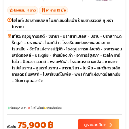
hotel_class
restaurant
โรงแรม 4 ดาว
อาหาร 15 มื้อ
ไฮไลท์:
ปราสาทเปเลส โบสถ์เซนต์โซเฟีย ป้อมซาเรเวตส์ สุเหร่า
โบราณ
เที่ยว:
กรุงบูคาเรสต์ - ชินายา - ปราสาทเปเลส - บราน - ปราสาทแด
ร็กคูล่า - บราซอฟ - โบสถ์ดำ - โรงเรียนแห่งแรกของประเทศ
โรมาเนีย - จัตุรัสแห่งการปฏิวัติ - โรงอุปรากรแห่งชาติ - อาคารคอน
เสิร์ตฮอลล์ - ประตูชัย - ย่านเมืองเก่า - อาคารรัฐสภา - เวลิโค ทาร์
โนโว - ป้อมซาเรเวตส์ - พลอฟดิฟ - โรงละครกลางแจ้ง - ซากสภา
โรมันโบราณ - สุเหร่าโบราณ - อารามริลา - โซเฟีย - มหาวิหารอเล็ก
ซานเดอร์ เนฟสกี - โบสถ์เซนต์โซเฟีย - พิพิธภัณฑ์แห่งชาติบัลแกเรีย
- วิโตชา บูเลอวาร์ด
วันหยุดพิเศษ
โปรไฟไหม้
ที่เหลือน้อย
sunny
local_fire_department
confirmation_number
75,900 ฿
arrow_forward
ดูรายละเอียด
เริ่มต้น