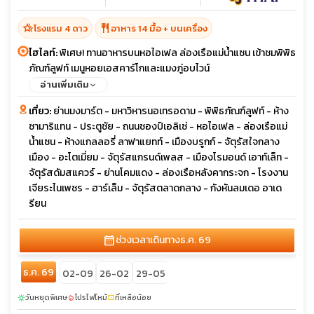
hotel_class
restaurant
โรงแรม 4 ดาว
อาหาร 14 มื้อ + บนเครื่อง
ไฮไลท์:
พิเศษ! ทานอาหารบนหอไอเฟล ล่องเรือแม่น้ำแซน เข้าชมพิพิธ
ภัณฑ์ลูฟท์ เมนูหอยเอสคาร์โกและแมงภู่อบไวน์
อ่านเพิ่มเติม
เที่ยว:
ย่านมงมาร์ต - มหาวิหารนอเทรอดาม - พิพิธภัณฑ์ลูฟท์ - ห้าง
ซามาริแทน - ประตูชัย - ถนนชองป์เอลิเซ่ - หอไอเฟล - ล่องเรือแม่
น้ำแซน - ห้างแกลลอรี่ ลาฟาแยทท์ - เมืองบรูกก์ - จัตุรัสใจกลาง
เมือง - อะโตเมี่ยม - จัตุรัสแกรนด์เพลส - เมืองโรมอนด์ เอาท์เล็ท -
จัตุรัสดัมสแควร์ - ย่านโคมแดง - ล่องเรือหลังคากระจก - โรงงาน
เจียระไนเพชร - ฮาร์เล็ม - จัตุรัสตลาดกลาง - กังหันลมเดอ อาเด
รียน
calendar_month
ช่วงเวลาเดินทาง
ธ.ค. 69
ธ.ค. 69
02-09
26-02
29-05
วันหยุดพิเศษ
โปรไฟไหม้
ที่เหลือน้อย
sunny
local_fire_department
confirmation_number