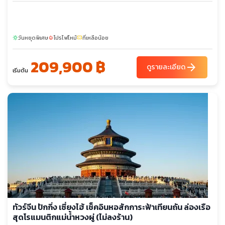
วันหยุดพิเศษ
โปรไฟไหม้
ที่เหลือน้อย
sunny
local_fire_department
confirmation_number
209,900 ฿
arrow_forward
ดูรายละเอียด
เริ่มต้น
ทัวร์จีน ปักกิ่ง เซี่ยงไฮ้ เช็คอินหอสักการะฟ้าเทียนถัน ล่องเรือ
สุดโรแมนติกแม่น้ำหวงผู่ (ไม่ลงร้าน)