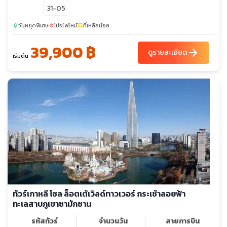
31-05
วันหยุดพิเศษ
โปรไฟไหม้
ที่เหลือน้อย
sunny
local_fire_department
confirmation_number
39,900 ฿
arrow_forward
ดูรายละเอียด
เริ่มต้น
ทัวร์เกาหลี โซล ล็อตเต้เวิลด์ทาวเวอร์ กระเช้าลอยฟ้า
ทะเลสาบภูเขาซามักซาน
รหัสทัวร์
จำนวนวัน
สายการบิน