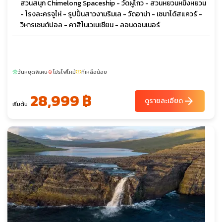
สวนสนุก Chimelong Spaceship - วัดผู่โถว - สวนหยวนหมิงหยวน
- โรงละครจูไห่ - รูปปั้นสาวงามริมเล - วัดอาม่า - เซนาโด้สแควร์ -
วิหารเซนต์ปอล - คาสิโนเวเนเชียน - ลอนดอนเนอร์
วันหยุดพิเศษ
โปรไฟไหม้
ที่เหลือน้อย
sunny
local_fire_department
confirmation_number
28,999 ฿
arrow_forward
ดูรายละเอียด
เริ่มต้น