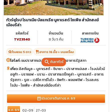
ทัวร์ยุโรป โรมาเนีย บัลแกเรีย บูคาเรสต์ โซเฟีย สำนักสงฆ์
เมืองรีล่า
รหัสทัวร์
จำนวนวัน
สายการบิน
TVZ3540
8 วัน 5 คืน
hotel_class
restaurant
โรงแรม 5 ดาว
อาหาร 16 มื้อ + บนเครื่อง
ไฮไลท์:
ชมปราสาทเปเลส แดรกคูล่า เข้าอาคารรัฐสภา
search
ค้นหาทัวร์
เที่ยว:
อิสตันบูล – บูคาเรสต์ - ซินายา – ปราสาทเปเลส - โรงบ่มไวน์
อซูก้า - บราซอฟ - บราน - ปราสาทแดร๊กคูล่า - บูคาเรสต์ - อาคาร
รัฐสภา - รูเซ – เวลิโค ทาร์โนโว - ชิพก้า - พลอฟดิฟ - โรงละคร
โรมัน - โซเฟีย - สำนักสงฆ์เมืองรีล่า
calendar_month
ช่วงเวลาเดินทาง
ธ.ค. 69
ธ.ค. 69
02-09
27-03