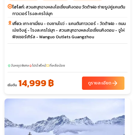
ไฮไลท์:
สวนสนุกฉางหลงโอเชี่ยนคิงดอม วัดต้าฝอ ถ่ายรูปคู่แคนตัน
ทาวเวอร์ โรงละครไข่มุก
เที่ยว:
เกาะซาเมี่ยน - ตงซานโขว่ - แคนตันทาวเวอร์ - วัดต้าฝอ - ถนน
เป่ยจิงลู่ - โรงละครไข่มุก - สวนสนุกฉางหลงโอเชี่ยนคิงดอม - จูไห่
ฟิชเชอร์เกิร์ล - Wanguo Outlets Guangzhou
วันหยุดพิเศษ
โปรไฟไหม้
ที่เหลือน้อย
sunny
local_fire_department
confirmation_number
14,999 ฿
arrow_forward
ดูรายละเอียด
เริ่มต้น