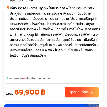
โบสถ์เซนต์โซเฟีย
เที่ยว:
จัตุรัสแห่งการปฏิวัติ - โอเปร่าเฮ้าส์ - โรงทหารแห่งชาติ -
ประตูชัย - ย่านเมืองเก่า - อาคารรัฐสภาหินอ่อน - เมืองซินาย่า -
ปราสาทเปเลส - เมืองบราน - ปราสาทบราน (ปราสาทแดร็กคูล่า) -
เมืองบราซอฟ - โรงเรียนแห่งแรกของประเทศโรมาเนีย - จัตุรัส
กลางเมืองบราซอฟ - โบสถ์ดำ - เมืองเวลีโค ทาร์โนโว - ปราสาทซารี
เวทส์ - ย่านถนนกูร์โก้ - เมืองพลอฟดิฟ - เมืองเก่าพลอฟดิฟ - โรง
ละครกลางแจ้งแบบโรมัน - สภาโรมัน - สุเหร่าโบราณ - เมืองรีล่า -
อารามมรดกโลกรีล่า - กรุงโซเฟีย - พิพิธภัณฑ์แห่งชาติบัลแกเรีย -
มหาวิหารอเล็กซานเดอร์ เนฟสกี - โบสถ์เซนต์โซเฟีย - โบสถ์ยิว
โซเฟีย - จัตุรัสบัทเทนเบิร์ก
วันหยุดพิเศษ
โปรไฟไหม้
ที่เหลือน้อย
sunny
local_fire_department
confirmation_number
69,900 ฿
arrow_forward
ดูรายละเอียด
เริ่มต้น