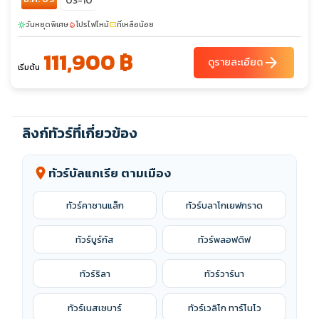
03-10
วันหยุดพิเศษ
โปรไฟไหม้
ที่เหลือน้อย
sunny
local_fire_department
confirmation_number
111,900 ฿
arrow_forward
ดูรายละเอียด
เริ่มต้น
ลิงก์ทัวร์ที่เกี่ยวข้อง
ทัวร์บัลแกเรีย ตามเมือง
location_on
ทัวร์คาซานแล็ก
ทัวร์บลาโกเยฟกราด
ทัวร์บูร์กัส
ทัวร์พลอฟดิฟ
ทัวร์ริลา
ทัวร์วาร์นา
ทัวร์เนสเซบาร์
ทัวร์เวลิโก ทาร์โนโว