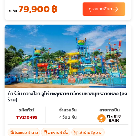
79,900 ฿
arrow_forward
ดูรายละเอียด
เริ่มต้น
ทัวร์จีน กวางโจว จูไห่ ตะลุยอาณาจักรมหาสมุทรฉางหลง (ลง
ร้าน)
รหัสทัวร์
จำนวนวัน
สายการบิน
TVZ10495
4 วัน 2 คืน
hotel_class
restaurant
shopping_cart
โรงแรม 4 ดาว
อาหาร 4 มื้อ
เข้าร้านรัฐบาล