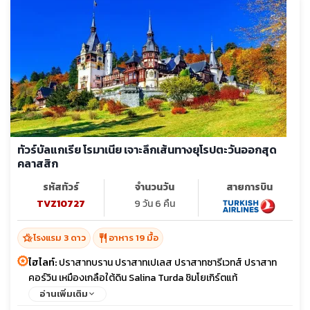
ทัวร์บัลแกเรีย โรมาเนีย เจาะลึกเส้นทางยุโรปตะวันออกสุด
คลาสสิก
รหัสทัวร์
จำนวนวัน
สายการบิน
TVZ10727
9 วัน 6 คืน
hotel_class
restaurant
โรงแรม 3 ดาว
อาหาร 19 มื้อ
ไฮไลท์:
ปราสาทบราน ปราสาทเปเลส ปราสาทซารีเวทส์ ปราสาท
คอร์วิน เหมืองเกลือใต้ดิน Salina Turda ชิมโยเกิร์ตแท้
อ่านเพิ่มเติม