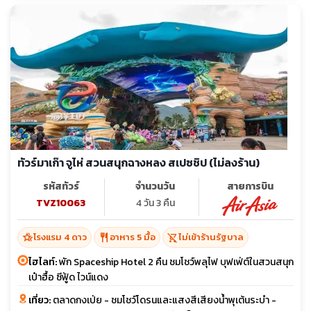
ทัวร์มาเก๊า จูไห่ สวนสนุกฉางหลง สเปซชิป (ไม่ลงร้าน)
รหัสทัวร์
จำนวนวัน
สายการบิน
TVZ10063
4 วัน 3 คืน
hotel_class
restaurant
shopping_cart_off
โรงแรม 4 ดาว
อาหาร 5 มื้อ
ไม่เข้าร้านรัฐบาล
ไฮไลท์:
พัก Spaceship Hotel 2 คืน ชมโชว์พลุไฟ บุฟเฟ่ต์ในสวนสนุก
เป๋าฮื้อ ซีฟู้ด ไวน์แดง
เที่ยว:
ตลาดกงเป่ย - ชมโชว์โดรนและแสงสีเสียงน้ำพุเต้นระบำ -