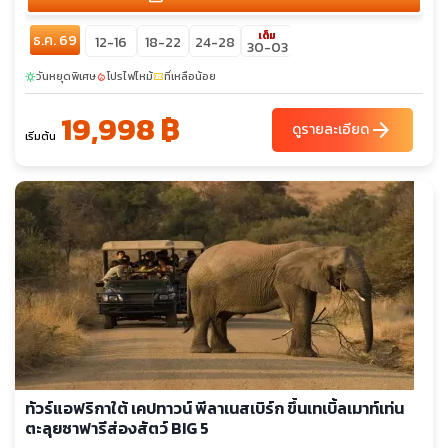
เต็ม
ธ.ค. 69
12-16
18-22
24-28
30-03
วันหยุดพิเศษ
โปรไฟไหม้
ที่เหลือน้อย
sunny
local_fire_department
confirmation_number
19,998 ฿
arrow_forward
ดูรายละเอียด
เริ่มต้น
ทัวร์แอฟริกาใต้ เคปทาวน์ พีลาเนสเบิร์ก ขึ้นเทเบิ้ลเมาท์เท่น
ตะลุยซาฟารีส่องสัตว์ BIG 5