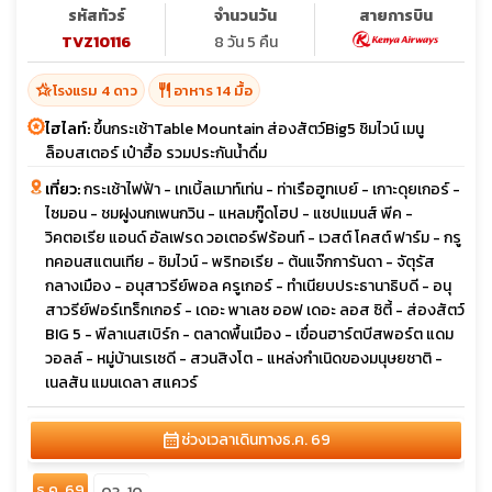
รหัสทัวร์
จำนวนวัน
สายการบิน
TVZ10116
8 วัน 5 คืน
hotel_class
restaurant
โรงแรม 4 ดาว
อาหาร 14 มื้อ
ไฮไลท์:
ขึ้นกระเช้าTable Mountain ส่องสัตว์Big5 ชิมไวน์ เมนู
ล็อบสเตอร์ เป๋าฮื้อ รวมประกันน้ำดื่ม
เที่ยว:
กระเช้าไฟฟ้า - เทเบิ้ลเมาท์เท่น - ท่าเรือฮูทเบย์ - เกาะดุยเกอร์ -
ไซมอน - ชมฝูงนกเพนกวิน - แหลมกู๊ดโฮป - แชปแมนส์ พีค -
วิคตอเรีย แอนด์ อัลเฟรด วอเตอร์ฟร้อนท์ - เวสต์ โคสต์ ฟาร์ม - กรู
ทคอนสแตนเทีย - ชิมไวน์ - พริทอเรีย - ต้นแจ๊กการันดา - จัตุรัส
กลางเมือง - อนุสาวรีย์พอล ครูเกอร์ - ทำเนียบประธานาธิบดี - อนุ
สาวรีย์ฟอร์เทร็กเกอร์ - เดอะ พาเลซ ออฟ เดอะ ลอส ซิตี้ - ส่องสัตว์
BIG 5 - พีลาเนสเบิร์ก - ตลาดพื้นเมือง - เขื่อนฮาร์ตบีสพอร์ต แดม
วอลล์ - หมู่บ้านเรเซดี - สวนสิงโต - แหล่งกำเนิดของมนุษยชาติ -
เนลสัน แมนเดลา สแควร์
calendar_month
ช่วงเวลาเดินทาง
ธ.ค. 69
ธ.ค. 69