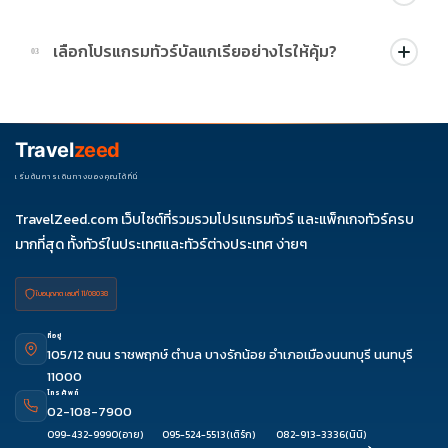
บางโปรแกรมมีโปรผ่อน 0% หรือโปรโมชั่นบัตรเครดิตตามเงื่อนไขที่
เลือกโปรแกรมทัวร์บัลแกเรียอย่างไรให้คุ้ม?
03
บริษัทกำหนด สามารถดูสัญลักษณ์โปรโมชั่นในรายการทัวร์แต่ละ
รายการได้
ควรดูจำนวนวัน ไฮไลต์ที่รวมจริง โรงแรม สายการบิน มื้ออาหาร และ
ช่วงราคา ไม่ควรเทียบจากราคาต่ำสุดเพียงอย่างเดียว
Travel
zeed
เริ่มต้นการเดินทางของคุณได้ที่นี่
TravelZeed.com เว็บไซต์ที่รวมรวมโปรแกรมทัวร์ และแพ็กเกจทัวร์ครบ
มากที่สุด ทั้งทัวร์ในประเทศและทัวร์ต่างประเทศ ง่ายๆ
ใบอนุญาต เลขที่ 11/08038
ที่อยู่
105/12 ถนน ราชพฤกษ์ ตำบล บางรักน้อย อำเภอเมืองนนทบุรี นนทบุรี
11000
โทรศัพท์
02-108-7900
099-432-9990
(อาย)
095-524-5513
(เติร์ก)
082-913-3336
(นินิ)