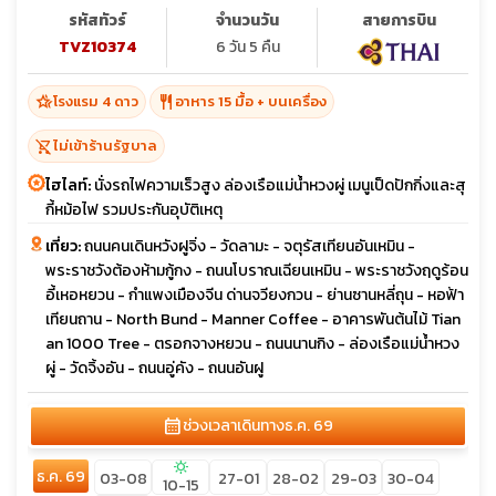
รหัสทัวร์
จำนวนวัน
สายการบิน
TVZ10374
6 วัน 5 คืน
hotel_class
restaurant
โรงแรม 4 ดาว
อาหาร 15 มื้อ + บนเครื่อง
shopping_cart_off
ไม่เข้าร้านรัฐบาล
ไฮไลท์:
นั่งรถไฟความเร็วสูง ล่องเรือแม่น้ำหวงผู่ เมนูเป็ดปักกิ่งและสุ
กี้หม้อไฟ รวมประกันอุบัติเหตุ
เที่ยว:
ถนนคนเดินหวังฝูจิ่ง - วัดลามะ - จตุรัสเทียนอันเหมิน -
พระราชวังต้องห้ามกู้กง - ถนนโบราณเฉียนเหมิน - พระราชวังฤดูร้อน
อี้เหอหยวน - กำแพงเมืองจีน ด่านจวียงกวน - ย่านซานหลี่ถุน - หอฟ้า
เทียนถาน - North Bund - Manner Coffee - อาคารพันต้นไม้ Tian
an 1000 Tree - ตรอกจางหยวน - ถนนนานกิง - ล่องเรือแม่น้ำหวง
ผู่ - วัดจิ้งอัน - ถนนอู่คัง - ถนนอันฝู
calendar_month
ช่วงเวลาเดินทาง
ธ.ค. 69
sunny
ธ.ค. 69
03-08
27-01
28-02
29-03
30-04
10-15