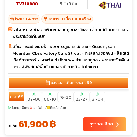
TVZ10880
5 วัน 3 คืน
hotel_class
restaurant
โรงแรม 4 ดาว
อาหาร 10 มื้อ + บนเครื่อง
ไฮไลท์:
กระเช้าลอยฟ้าทะเลสาบภูเขาซามักซาน ล็อตเต้เวิลด์ทาวเวอร์
พระราชวังเคียงบก
เที่ยว:
กระเช้าลอยฟ้าทะเลสาบภูเขาซามักซาน - Gubongsan
Mountain Observatory Cafe Street - ทะเลสาบซอกชน - ล็อตเต้
เวิลด์ทาวเวอร์ - Starfield Library - ย่านซองซูดง - พระราชวังเคียง
บก - พิพิธภัณฑ์พื้นบ้านแห่งชาติเกาหลี - วัดโชเกซา
calendar_month
ช่วงเวลาเดินทาง
ธ.ค. 69
sunny
sunny
sunny
sunny
ธ.ค. 69
16-20
02-06
06-10
23-27
31-04
วันหยุดพิเศษ
โปรไฟไหม้
ที่เหลือน้อย
sunny
local_fire_department
confirmation_number
61,900 ฿
arrow_forward
ดูรายละเอียด
เริ่มต้น