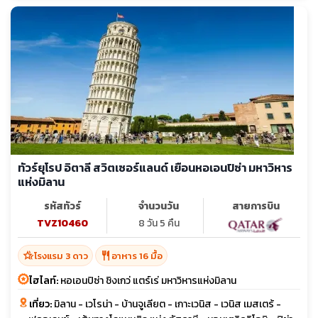
ทัวร์ยุโรป อิตาลี สวิตเซอร์แลนด์ เยือนหอเอนปิซ่า มหาวิหาร
แห่งมิลาน
รหัสทัวร์
จำนวนวัน
สายการบิน
TVZ10460
8 วัน 5 คืน
hotel_class
restaurant
โรงแรม 3 ดาว
อาหาร 16 มื้อ
ไฮไลท์:
หอเอนปิซ่า ชิงเกว่ แตร์เร่ มหาวิหารแห่งมิลาน
เที่ยว:
มิลาน - เวโรน่า - บ้านจูเลียต - เกาะเวนิส - เวนิส เมสเตร้ -