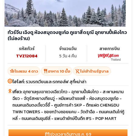
ทัวร์จีน เฉิงตู ห้องสมุดจงซูเก๋อ ภูเขาสี่ดรุณี อุทยานปี้เผิงโกว
(ไม่ลงร้าน)
รหัสทัวร์
จำนวนวัน
สายการบิน
TVZ12084
5 วัน 4 คืน
hotel_class
restaurant
shopping_cart_off
โรงแรม 4 ดาว
อาหาร 10 มื้อ
ไม่เข้าร้านรัฐบาล
ไฮไลท์:
รวมรถเวียนและรถกอล์ฟ สุกี้หม่าล่า
เที่ยว:
อุทยานหุบเขาชวงเฉียวโกว - อุทยานปี้เผิงโกว - สะพานหนาน
ฉียว - จัตุรัสหยางเทียนวู่ - หมีแพนด้าเซลฟี่ - ห้องสมุดจงซูเก๋อ -
ถนนคนเดินตงเจี้ยวจี้อี้ - ศูนย์การค้า SKP - ตึกแฝด CHENGDU
TWIN TOWERS - ซอยกว้างซอยแคบ - วัดต้าฉือ - ถนนคนเดินไท่กู้
หลี่ - ถนนคนเดินชุนซีลี่ - แพนด้ายักษ์ปืนตึก IFS - POP MART
calendar_month
ช่วงเวลาเดินทาง
ธ.ค. 69