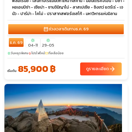
ฟลอเรนซ์ - เส้นทางโรแมนติก แห่ง ทัสคานี - มอนเตริคจิโอนิ - ปิซ่า -
หอเอนปิซ่า - เซียน่า - ซานจิมิญาโน่ - ลาสเปเซีย - ชิงเกว่ แตร์เร่ - เจ
นัว - ปาร์ม่า - โคโม่ - ปราสาทสฟอร์เซสโก้ - มหาวิหารแห่งมิลาน
calendar_month
ช่วงเวลาเดินทาง
ธ.ค. 69
sunny
sunny
ธ.ค. 69
04-11
29-05
วันหยุดพิเศษ
โปรไฟไหม้
ที่เหลือน้อย
sunny
local_fire_department
confirmation_number
85,900 ฿
arrow_forward
ดูรายละเอียด
เริ่มต้น