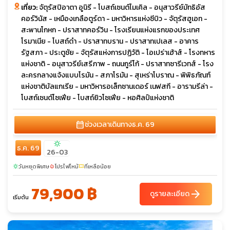
เที่ยว:
จัตุรัสปิอาตา อูนิรี - โบสถ์เซนต์ไมเคิล - อนุสาวรีย์มัทธิอัส
คอร์วินัส - เหมืองเกลือตูร์ดา - มหาวิหารแห่งซีบิว - จัตุรัสฮูเอท -
สะพานโกหก - ปราสาทคอร์วิน - โรงเรียนแห่งแรกของประเทศ
โรมาเนีย - โบสถ์ดำ - ปราสาทบราน - ปราสาทเปเลส - อาคาร
รัฐสภา - ประตูชัย - จัตุรัสแห่งการปฏิวัติ - โอเปร่าเฮ้าส์ - โรงทหาร
แห่งชาติ - อนุสาวรีย์เสรีภาพ - ถนนกูร์โก้ - ปราสาทซารีเวทส์ - โรง
ละครกลางแจ้งแบบโรมัน - สภาโรมัน - สุเหร่าโบราณ - พิพิธภัณฑ์
แห่งชาติบัลแกเรีย - มหาวิหารอเล็กซานเดอร์ เนฟสกี - อารามรีล่า -
โบสถ์เซนต์โซเฟีย - โบสถ์ยิวโซเฟีย - หอศิลป์แห่งชาติ
calendar_month
ช่วงเวลาเดินทาง
ธ.ค. 69
sunny
ธ.ค. 69
26-03
วันหยุดพิเศษ
โปรไฟไหม้
ที่เหลือน้อย
sunny
local_fire_department
confirmation_number
79,900 ฿
arrow_forward
ดูรายละเอียด
เริ่มต้น