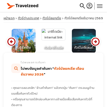
search
account_circle
menu
หน้าแรก
ทัวร์ต่างประเทศ
ทัวร์บัลแกเรีย
ทัวร์บัลแกเรียธันวาคม 2569
arrow_circle_left
arrow_circle_right
close
ุส
ทัวร์รัสเซีย
ทัวร์มาซิโดเนีย
ทัวร์ไอซ์แลนด์
ท
travel_explore
ไม่พบผลการค้นหา
ไม่พบข้อมูลคำค้นหา "
ทัวร์บัลแกเรีย เดือน
calendar_month
ธันวาคม 2026
"
search
• คุณอาจลองคลิก "ล้างคำค้นหา" แล้วกดปุ่ม "ค้นหา" ตรงเมนูด้าน
บนเพื่อค้นหาทัวร์ใหม่
• หรือคุณสามารถใช้กล่องค้นหาทางซ้ายมือเพื่อเลือกค้นหาทัวร์ที่
ต้องการ