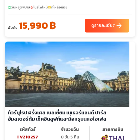
วันหยุดพิเศษ
โปรไฟไหม้
ที่เหลือน้อย
sunny
local_fire_department
confirmation_number
15,990 ฿
arrow_forward
ดูรายละเอียด
เริ่มต้น
ทัวร์ยุโรป ฝรั่งเศส เบลเยี่ยม เนเธอร์แลนด์ ปารีส
อัมสเตอร์ดัม เช็คอินลูฟท์และมื้อหรูบนหอไอเฟล
รหัสทัวร์
จำนวนวัน
สายการบิน
TVZ10257
8 วัน 5 คืน