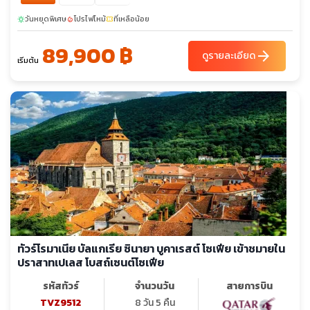
วันหยุดพิเศษ
โปรไฟไหม้
ที่เหลือน้อย
sunny
local_fire_department
confirmation_number
89,900 ฿
arrow_forward
ดูรายละเอียด
เริ่มต้น
ทัวร์โรมาเนีย บัลแกเรีย ซินายา บูคาเรสต์ โซเฟีย เข้าชมายใน
ปราสาทเปเลส โบสถ์เซนต์โซเฟีย
รหัสทัวร์
จำนวนวัน
สายการบิน
TVZ9512
8 วัน 5 คืน