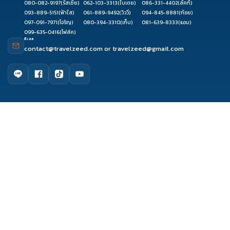
080-082-9197
(รัสเซีย)
062-103-3313
(ใบเตย)
086-331-4402
(ลัคกี้)
093-889-5151
(ฟ้าใส)
061-889-9492
(วิววี่)
094-845-8881
(ก้อย)
097-091-7971
(โจริญ)
080-394-3310
(เก็บ)
081-639-8333
(แอม)
099-635-0416
(โฟล์ค)
อีเมล
contact@travelzeed.com
or
travelzeed@gmail.com
ดูรีวิว
จองผ่านแชท
จองผ่านไลน์
โทรจองทัวร์
เมนูหลัก
หน้าแรก
จัดกรุ๊ปทัวร์
เกี่ยวกับเรา
ติดต่อเรา
รีวิว Travelzeed