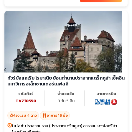
ทัวร์บัลแกเรีย โรมาเนีย ย้อนตำนานปราสาทแดร็กคูล่า เช็คอิน
มหาวิหารอเล็กซานเดอร์เนฟสกี
รหัสทัวร์
จำนวนวัน
สายการบิน
TVZ10550
8 วัน 5 คืน
hotel_class
restaurant
โรงแรม 4 ดาว
อาหาร 16 มื้อ
ไฮไลท์:
ปราสาทบราน (ปราสาทแดร็กคูล่า) อารามมรดกโลกรีล่า