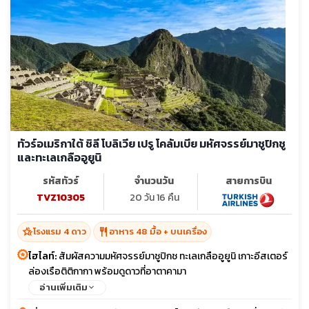
ทัวร์อเมริกาใต้ ชิลี โบลิเวีย เปรู โคลัมเบีย มหัศจรรย์มาชูปิกชู
และทะเลเกลืออูยูนิ
รหัสทัวร์
จำนวนวัน
สายการบิน
TVZ10305
20 วัน 16 คืน
hotel_class
restaurant
โรงแรม 4 ดาว
อาหาร 48 มื้อ + บนเครื่อง
ไฮไลท์:
สัมผัสความมหัศจรรย์มาชูปิกช ทะเลเกลืออูยูนิ เกาะอีสเตอร์
ล่องเรือติติกากา พร้อมดูดาวที่อาตาคามา
อ่านเพิ่มเติม