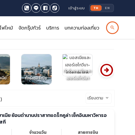
เข้าสู่ระบบ
TH
EN
รไฟไหม้
จัดกรุ๊ปทัวร์
บริการ
บทความท่องเที่ยว
search
arrow_circle_right
ทัวร์บอสเนียและ
มเนีย
ทัวร์เซอร์เบีย
เฮอร์เซโกวีนา
ทัวร์สเปน
เรียงตาม
keyboard_arrow_down
)
รมาเนีย ย้อนตำนานปราสาทแดร็กคูล่า เช็คอินมหาวิหารอ
สกี
จำนวนวัน
สายการบิน