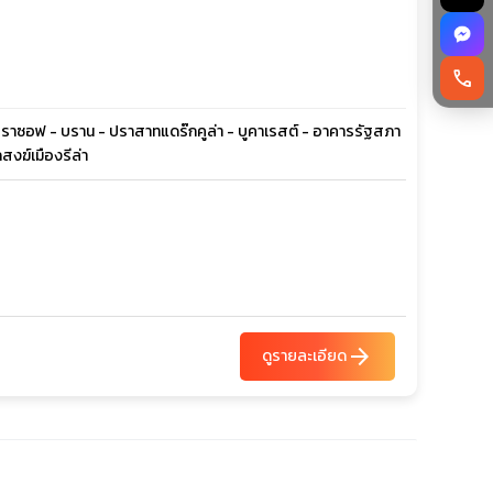
call
- บราซอฟ - บราน - ปราสาทแดร๊กคูล่า - บูคาเรสต์ - อาคารรัฐสภา
สงฆ์เมืองรีล่า
arrow_forward
ดูรายละเอียด