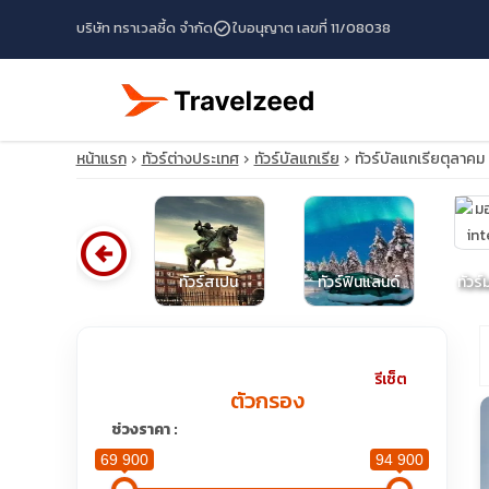
check_circle
บริษัท ทราเวลซี้ด จำกัด
ใบอนุญาต เลขที่ 11/08038
หน้าแรก
ทัวร์ต่างประเทศ
ทัวร์บัลแกเรีย
ทัวร์บัลแกเรียตุลาค
arrow_circle_left
ทัวร์บอสเนียและ
เฮอร์เซโกวีนา
ทัวร์สเปน
ทัวร์ฟินแลนด์
ทัวร
travel_explore
รีเซ็ต
ตัวกรอง
calendar_month
ช่วงราคา :
69 900
94 900
search