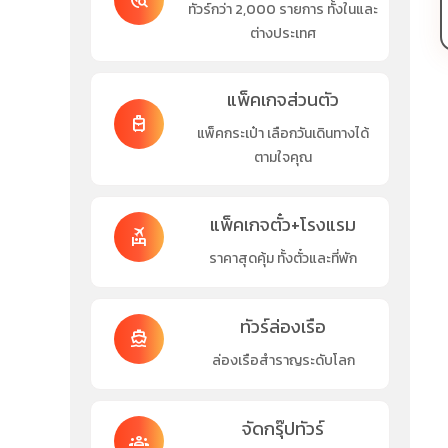
travel_explore
ทัวร์กว่า 2,000 รายการ ทั้งในและ
ต่างประเทศ
แพ็คเกจส่วนตัว
travel_luggage_and_bags
แพ็คกระเป๋า เลือกวันเดินทางได้
ตามใจคุณ
แพ็คเกจตั๋ว+โรงแรม
flights_and_hotels
ราคาสุดคุ้ม ทั้งตั๋วและที่พัก
ทัวร์ล่องเรือ
directions_boat
ล่องเรือสำราญระดับโลก
จัดกรุ๊ปทัวร์
groups