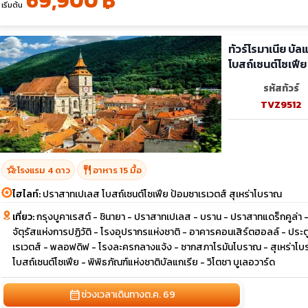
69,900 ฿
เริ่มต้น
ทัวร์โรมาเนีย บั
โบสถ์เซนต์โซเฟีย
รหัสทัวร์
TVZ9512
hotel_class
restaurant
โรงแรม 4 ดาว
อาหาร 15 มื้อ
ไฮไลท์:
ปราสาทเปเลส โบสถ์เซนต์โซเฟีย ป้อมซาเรเวตส์ สุเหร่าโบราณ
เที่ยว:
กรุงบูคาเรสต์ - ชินายา - ปราสาทเปเลส - บราน - ปราสาทแดร็กคูล่า
จัตุรัสแห่งการปฏิวัติ - โรงอุปรากรแห่งชาติ - อาคารคอนเสิร์ตฮอลล์ - ประตูช
เรเวตส์ - พลอฟดิฟ - โรงละครกลางแจ้ง - ซากสภาโรมันโบราณ - สุเหร่าโบรา
โบสถ์เซนต์โซเฟีย - พิพิธภัณฑ์แห่งชาติบัลแกเรีย - วิโตชา บูเลอวาร์ด
calendar_month
ช่วงเวลาเดินทาง
ต.ค. 69