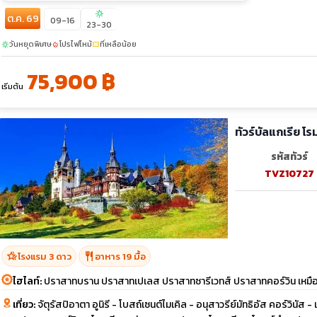
sunny
ต.ค. 69
09-16
23-30
วันหยุดพิเศษ
โปรไฟไหม้
ที่เหลือน้อย
sunny
local_fire_department
confirmation_number
75,900 ฿
เริ่มต้น
ทัวร์บัลแกเรีย โ
รหัสทัวร์
TVZ10727
hotel_class
restaurant
โรงแรม 3 ดาว
อาหาร 19 มื้อ
ไฮไลท์:
ปราสาทบราน ปราสาทเปเลส ปราสาทซารีเวทส์ ปราสาทคอร์วิน เหมืองเก
เที่ยว:
จัตุรัสปิอาตา อูนิรี - โบสถ์เซนต์ไมเคิล - อนุสาวรีย์มัทธิอัส คอร์วินัส 