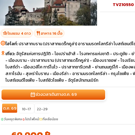
TVZ10550
hotel_class
restaurant
โรงแรม 4 ดาว
อาหาร 16 มื้อ
ไฮไลท์:
ปราสาทบราน (ปราสาทแดร็กคูล่า) อารามมรดกโลกรีล่า โบสถ์เซนต์โ
เที่ยว:
จัตุรัสแห่งการปฏิวัติ - โอเปร่าเฮ้าส์ - โรงทหารแห่งชาติ - ประตูชัย -
- เมืองบราน - ปราสาทบราน (ปราสาทแดร็กคูล่า) - เมืองบราซอฟ - โรงเรี
โบสถ์ดำ - เมืองเวลีโค ทาร์โนโว - ปราสาทซารีเวทส์ - ย่านถนนกูร์โก้ - เม
สภาโรมัน - สุเหร่าโบราณ - เมืองรีล่า - อารามมรดกโลกรีล่า - กรุงโซเฟีย - 
โบสถ์เซนต์โซเฟีย - โบสถ์ยิวโซเฟีย - จัตุรัสบัทเทนเบิร์ก
calendar_month
ช่วงเวลาเดินทาง
ต.ค. 69
ต.ค. 69
10-17
22-29
วันหยุดพิเศษ
โปรไฟไหม้
ที่เหลือน้อย
sunny
local_fire_department
confirmation_number