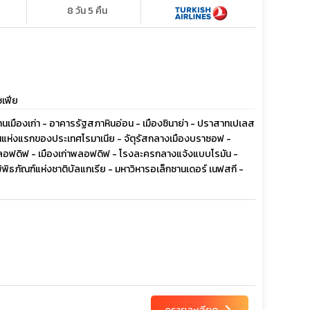
8 วัน 5 คืน
ซเฟีย
 ย่านเมืองเก่า - อาคารรัฐสภาหินอ่อน - เมืองซินาย่า - ปราสาทเปเลส
ยนแห่งแรกของประเทศโรมาเนีย - จัตุรัสกลางเมืองบราซอฟ -
ืองพลอฟดิฟ - เมืองเก่าพลอฟดิฟ - โรงละครกลางแจ้งแบบโรมัน -
พิพิธภัณฑ์แห่งชาติบัลแกเรีย - มหาวิหารอเล็กซานเดอร์ เนฟสกี -