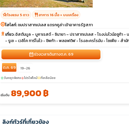
hotel_class
restaurant
โรงแรม 5 ดาว
อาหาร 16 มื้อ + บนเครื่อง
ไฮไลท์:
ชมปราสาทเปเลส แดรกคูล่า เข้าอาคารรัฐสภา
เที่ยว:
อิสตันบูล – บูคาเรสต์ - ซินายา – ปราสาทเปเลส - โรงบ่มไวน์อซูก้า 
- รูเซ – เวลิโค ทาร์โนโว - ชิพก้า - พลอฟดิฟ - โรงละครโรมัน - โซเฟีย - สำนัก
calendar_month
ช่วงเวลาเดินทาง
ต.ค. 69
ต.ค. 69
19-26
วันหยุดพิเศษ
โปรไฟไหม้
ที่เหลือน้อย
sunny
local_fire_department
confirmation_number
89,900 ฿
เริ่มต้น
ลิงก์ทัวร์ที่เกี่ยวข้อง