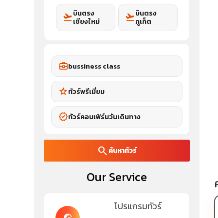
บินตรง
บินตรง
flight_takeoff
flight_takeoff
เชียงใหม่
ภูเก็ต
business_center
bussiness class
star
ทัวร์พรีเมี่ยม
verified
ทัวร์คอนเฟิร์มวันเดินทาง
search
ค้นหาทัวร์
Our Service
โปรแกรมทัวร์