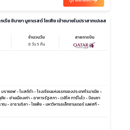
arrow_forward
ดูรายละเอียด
ลแกเรีย ซินายา บูคาเรสต์ โซเฟีย เข้าชมายในปราสาทเปเลส
จำนวนวัน
สายการบิน
8 วัน 5 คืน
 - บราซอฟ - โบสถ์ดำ - โรงเรียนแห่งแรกของประเทศโรมาเนีย -
ัย - ย่านเมืองเก่า - อาคารรัฐสภา - เวลิโค ทาร์โนโว - ป้อมซา
ณ - อารามริลา - โซเฟีย - มหาวิหารอเล็กซานเดอร์ เนฟสกี -