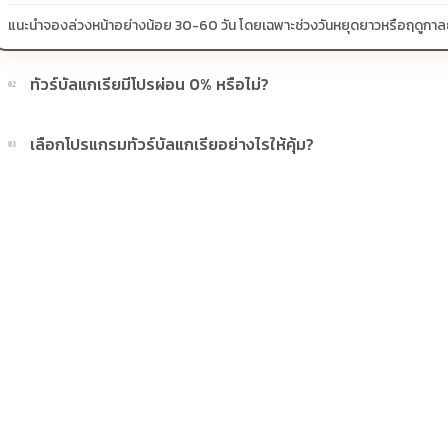
แนะนำจองล่วงหน้าอย่างน้อย 30-60 วัน โดยเฉพาะช่วงวันหยุดยาวหรือฤดูกาลยอดน
ทัวร์บัลแกเรียมีโปรผ่อน 0% หรือไม่?
02
บางโปรแกรมมีโปรผ่อน 0% หรือโปรโมชั่นบัตรเครดิตตามเงื่อนไขที่บริษัทกำห
เลือกโปรแกรมทัวร์บัลแกเรียอย่างไรให้คุ้ม?
03
ควรดูจำนวนวัน ไฮไลต์ที่รวมจริง โรงแรม สายการบิน มื้ออาหาร และช่วงราคา ไ