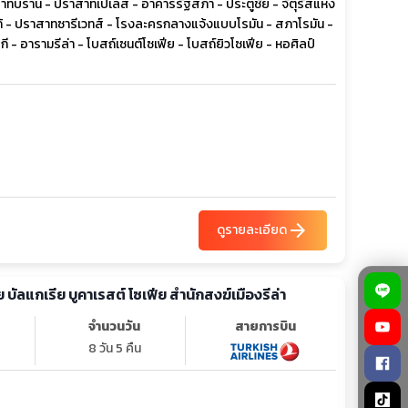
าทบราน - ปราสาทเปเลส - อาคารรัฐสภา - ประตูชัย - จัตุรัสแห่ง
ร์โก้ - ปราสาทซารีเวทส์ - โรงละครกลางแจ้งแบบโรมัน - สภาโรมัน -
 - อารามรีล่า - โบสถ์เซนต์โซเฟีย - โบสถ์ยิวโซเฟีย - หอศิลป์
arrow_forward
ดูรายละเอียด
ทัวร์ยุโรป โรมาเนีย บัลแกเรีย บูคาเรสต์ โซเฟีย สำนักสงฆ์เมืองรีล่า
จำนวนวัน
สายการบิน
8 วัน 5 คืน