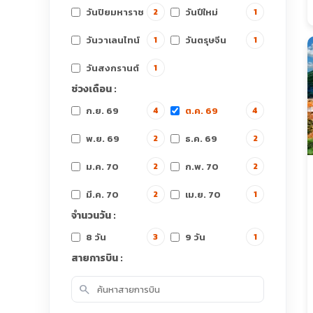
วันปิยมหาราช
วันปีใหม่
2
1
วันวาเลนไทน์
วันตรุษจีน
1
1
วันสงกรานต์
1
ช่วงเดือน :
ก.ย. 69
ต.ค. 69
4
4
พ.ย. 69
ธ.ค. 69
2
2
ม.ค. 70
ก.พ. 70
2
2
มี.ค. 70
เม.ย. 70
2
1
จำนวนวัน :
8 วัน
9 วัน
3
1
สายการบิน :
search