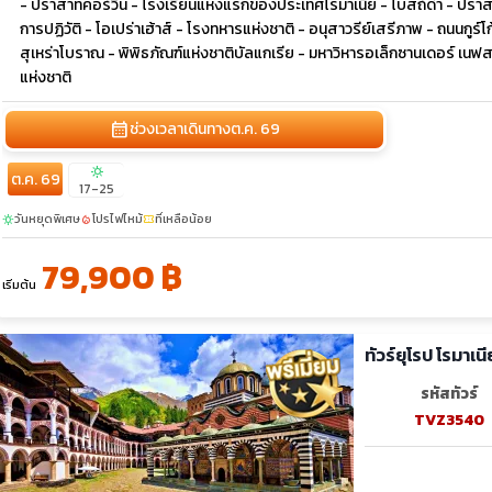
- ปราสาทคอร์วิน - โรงเรียนแห่งแรกของประเทศโรมาเนีย - โบสถ์ดำ - ปราส
การปฏิวัติ - โอเปร่าเฮ้าส์ - โรงทหารแห่งชาติ - อนุสาวรีย์เสรีภาพ - ถนนกู
สุเหร่าโบราณ - พิพิธภัณฑ์แห่งชาติบัลแกเรีย - มหาวิหารอเล็กซานเดอร์ เนฟสกี
แห่งชาติ
calendar_month
ช่วงเวลาเดินทาง
ต.ค. 69
sunny
ต.ค. 69
17-25
วันหยุดพิเศษ
โปรไฟไหม้
ที่เหลือน้อย
sunny
local_fire_department
confirmation_number
79,900 ฿
เริ่มต้น
รหัสทัวร์
TVZ3540