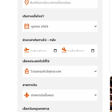
location_on
เดินทางเมื่อไหร่?
calendar_month
ช่วงเวลาเดินทางไป - กลับ
flight_takeoff
flight_land
เลือกประเภททัวร์ที่ใช่
travel_luggage_and_bags
สายการบิน
flight
เลือกวันหยุดเทศกาล