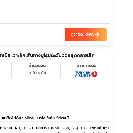
arrow_forward
ดูรายละเอียด
รมาเนีย เจาะลึกเส้นทางยุโรปตะวันออกสุดคลาสสิก
จำนวนวัน
สายการบิน
9 วัน 6 คืน
ลือใต้ดิน Salina Turda ชิมโยเกิร์ตแท้
- เหมืองเกลือตูร์ดา - มหาวิหารแห่งซีบิว - จัตุรัสฮูเอท - สะพานโกหก