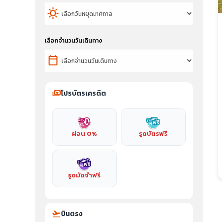
sunny
เลือกจำนวนวันเดินทาง
calendar_today
payments
โปรบัตรเครดิต
ผ่อน 0%
รูดบัตรฟรี
รูดมัดจำฟรี
flight_takeoff
บินตรง