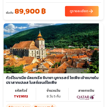
89,900 ฿
arrow_forward
ดูรายละเอียด
เริ่มต้น
ทัวร์โรมาเนีย บัลแกเรีย ซินายา บูคาเรสต์ โซเฟีย เข้าชมายใน
ปราสาทเปเลส โบสถ์เซนต์โซเฟีย
รหัสทัวร์
จำนวนวัน
สายการบิน
TVZ9512
8 วัน 5 คืน