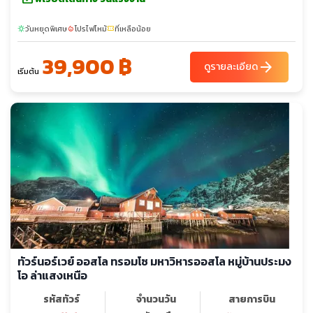
วันหยุดพิเศษ
โปรไฟไหม้
ที่เหลือน้อย
sunny
local_fire_department
confirmation_number
39,900 ฿
arrow_forward
ดูรายละเอียด
เริ่มต้น
ทัวร์นอร์เวย์ ออสโล ทรอมโซ มหาวิหารออสโล หมู่บ้านประมง
โอ ล่าแสงเหนือ
รหัสทัวร์
จำนวนวัน
สายการบิน