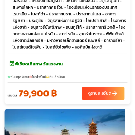
คอร์วินัส - เหมืองเกลือตูร์ดา - มหาวิหารแห่งซีบิว - จัตุรัสฮูเอท -
สะพานโกหก - ปราสาทคอร์วิน - โรงเรียนแห่งแรกของประเทศ
โรมาเนีย - โบสถ์ดำ - ปราสาทบราน - ปราสาทเปเลส - อาคาร
รัฐสภา - ประตูชัย - จัตุรัสแห่งการปฏิวัติ - โอเปร่าเฮ้าส์ - โรงทหาร
แห่งชาติ - อนุสาวรีย์เสรีภาพ - ถนนกูร์โก้ - ปราสาทซารีเวทส์ - โรง
ละครกลางแจ้งแบบโรมัน - สภาโรมัน - สุเหร่าโบราณ - พิพิธภัณฑ์
แห่งชาติบัลแกเรีย - มหาวิหารอเล็กซานเดอร์ เนฟสกี - อารามรีล่า -
โบสถ์เซนต์โซเฟีย - โบสถ์ยิวโซเฟีย - หอศิลป์แห่งชาติ
event_available
พีเรียดเดินทาง วันแรงงาน
วันหยุดพิเศษ
โปรไฟไหม้
ที่เหลือน้อย
sunny
local_fire_department
confirmation_number
79,900 ฿
arrow_forward
ดูรายละเอียด
เริ่มต้น