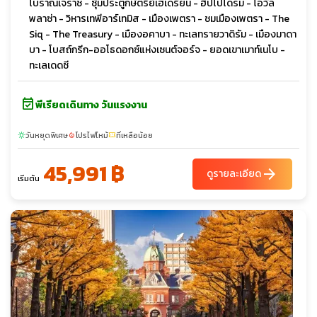
โบราณเจราช - ซุ้มประตูกษัตริย์เฮเดรียน - ฮิปโปโดรม - โอวัล
พลาซ่า - วิหารเทพีอาร์เทมิส - เมืองเพตรา - ชมเมืองเพตรา - The
Siq - The Treasury - เมืองอคาบา - ทะเลทรายวาดิรัม - เมืองมาดา
บา - โบสถ์กรีก-ออโธดอกซ์แห่งเซนต์จอร์จ - ยอดเขาเมาท์เนโบ -
ทะเลเดดซี
event_available
พีเรียดเดินทาง วันแรงงาน
วันหยุดพิเศษ
โปรไฟไหม้
ที่เหลือน้อย
sunny
local_fire_department
confirmation_number
45,991 ฿
arrow_forward
ดูรายละเอียด
เริ่มต้น