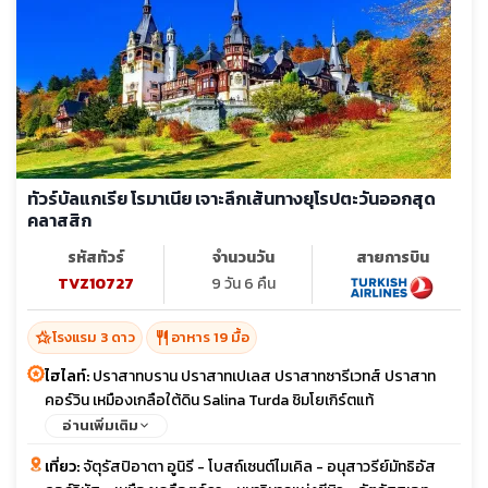
ทัวร์บัลแกเรีย โรมาเนีย เจาะลึกเส้นทางยุโรปตะวันออกสุด
คลาสสิก
รหัสทัวร์
จำนวนวัน
สายการบิน
TVZ10727
9 วัน 6 คืน
hotel_class
restaurant
โรงแรม 3 ดาว
อาหาร 19 มื้อ
ไฮไลท์:
ปราสาทบราน ปราสาทเปเลส ปราสาทซารีเวทส์ ปราสาท
คอร์วิน เหมืองเกลือใต้ดิน Salina Turda ชิมโยเกิร์ตแท้
อ่านเพิ่มเติม
เที่ยว:
จัตุรัสปิอาตา อูนิรี - โบสถ์เซนต์ไมเคิล - อนุสาวรีย์มัทธิอัส