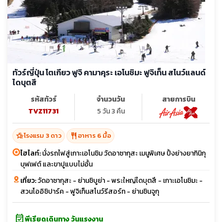
ทัวร์ญี่ปุ่น โตเกียว ฟูจิ คามาคุระ เอโนชิมะ ฟูจิเท็น สโนว์แลนด์
ไดบุตสึ
รหัสทัวร์
จำนวนวัน
สายการบิน
TVZ11731
5 วัน 3 คืน
hotel_class
restaurant
โรงแรม 3 ดาว
อาหาร 6 มื้อ
ไฮไลท์:
นั่งรถไฟสู่เกาะเอโนชิม วัดอาซากุสะ เมนูพิเศษ ปิ้งย่างยากินิกุ
บุฟเฟต์ และขาปูแบบไม่อั้น
เที่ยว:
วัดอาซากุสะ - ย่านชิบูย่า - พระใหญ่ไดบุตสึ - เกาะเอโนชิมะ -
สวนโออิชิปาร์ค - ฟูจิเท็นสโนว์รีสอร์ท - ย่านชินจูกุ
event_available
พีเรียดเดินทาง วันแรงงาน