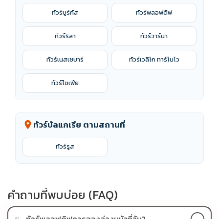
ทัวร์บูร์กัส
ทัวร์พลอฟดิฟ
ทัวร์ริลา
ทัวร์วาร์นา
ทัวร์เนสเซบาร์
ทัวร์เวลิโก ทาร์โนโว
ทัวร์โซเฟีย
ทัวร์บัลแกเรีย ตามสถานที่
location_on
ทัวร์รูส
คำถามที่พบบ่อย (FAQ)
ทัวร์พลอฟดิฟควรจองล่วงหน้ากี่วัน?
01