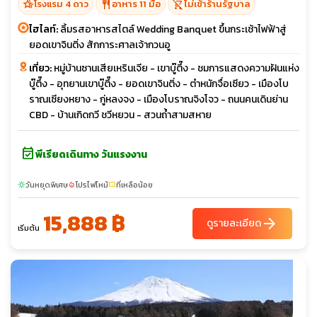
hotel_class
restaurant
shopping_cart_off
โรงแรม 4 ดาว
อาหาร 11 มื้อ
ไม่เข้าร้านรัฐบาล
ไฮไลท์:
ลิ้มรสอาหารสไตล์ Wedding Banquet ขึ้นกระเช้าไฟฟ้าสู่
ยอดเขาจินติ่ง สักการะศาลเจ้ากวนอู
เที่ยว:
หมู่บ้านซานเสียเหรินเจีย - เขาบู๊ตึ๊ง - ชมการแสดงความฝันแห่ง
บู๊ตึ๊ง - อุทยานเขาบู๊ตึ๊ง - ยอดเขาจินติ่ง - ตำหนักจื่อเซียว - เมืองโบ
ราณเซียงหยาง - กู่หลงจง - เมืองโบราณจิงโจว - ถนนคนเดินย่าน
CBD - บ้านเกิดกวี ชวีหยวน - สวนถ้ำสามสหาย
event_available
พีเรียดเดินทาง วันแรงงาน
วันหยุดพิเศษ
โปรไฟไหม้
ที่เหลือน้อย
sunny
local_fire_department
confirmation_number
15,888 ฿
arrow_forward
ดูรายละเอียด
เริ่มต้น