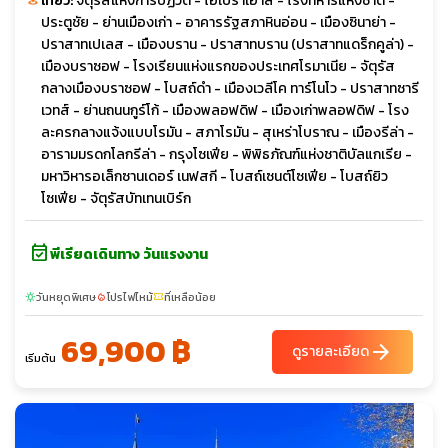
เที่ยว:
จัตุรัสแห่งการปฏิวัติ - โอเปร่าเฮ้าส์ - โรงทหารแห่งชาติ -
ประตูชัย - ย่านเมืองเก่า - อาคารรัฐสภาหินอ่อน - เมืองซินาย่า -
ปราสาทเปเลส - เมืองบราน - ปราสาทบราน (ปราสาทแดร็กคูล่า) -
เมืองบราซอฟ - โรงเรียนแห่งแรกของประเทศโรมาเนีย - จัตุรัส
กลางเมืองบราซอฟ - โบสถ์ดำ - เมืองเวลีโค ทาร์โนโว - ปราสาทซารี
เวทส์ - ย่านถนนกูร์โก้ - เมืองพลอฟดิฟ - เมืองเก่าพลอฟดิฟ - โรง
ละครกลางแจ้งแบบโรมัน - สภาโรมัน - สุเหร่าโบราณ - เมืองรีล่า -
อารามมรดกโลกรีล่า - กรุงโซเฟีย - พิพิธภัณฑ์แห่งชาติบัลแกเรีย -
มหาวิหารอเล็กซานเดอร์ เนฟสกี - โบสถ์เซนต์โซเฟีย - โบสถ์ยิว
โซเฟีย - จัตุรัสบัทเทนเบิร์ก
event_available
พีเรียดเดินทาง วันแรงงาน
วันหยุดพิเศษ
โปรไฟไหม้
ที่เหลือน้อย
sunny
local_fire_department
confirmation_number
69,900 ฿
arrow_forward
ดูรายละเอียด
เริ่มต้น