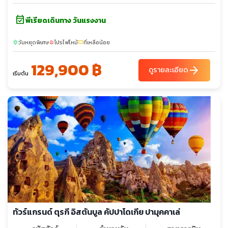
event_available
พีเรียดเดินทาง วันแรงงาน
วันหยุดพิเศษ
โปรไฟไหม้
ที่เหลือน้อย
sunny
local_fire_department
confirmation_number
129,900 ฿
arrow_forward
ดูรายละเอียด
เริ่มต้น
ทัวร์แกรนด์ ตุรกี อิสตันบูล คัปปาโดเกีย ปามุคคาเล่