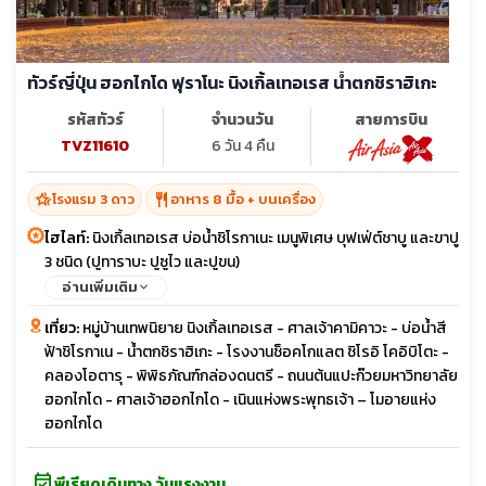
ทัวร์ญี่ปุ่น ฮอกไกโด ฟุราโนะ นิงเกิ้ลเทอเรส น้ำตกชิราฮิเกะ
รหัสทัวร์
จำนวนวัน
สายการบิน
TVZ11610
6 วัน 4 คืน
hotel_class
restaurant
โรงแรม 3 ดาว
อาหาร 8 มื้อ + บนเครื่อง
ไฮไลท์:
นิงเกิ้ลเทอเรส บ่อน้ำชิโรกาเนะ เมนูพิเศษ บุฟเฟ่ต์ชาบู และขาปู
3 ชนิด (ปูทาราบะ ปูซูไว และปูขน)
อ่านเพิ่มเติม
เที่ยว:
หมู่บ้านเทพนิยาย นิงเกิ้ลเทอเรส - ศาลเจ้าคามิคาวะ - บ่อน้ำสี
ฟ้าชิโรกาเน - น้ำตกชิราฮิเกะ - โรงงานช็อคโกแลต ชิโรอิ โคอิบิโตะ -
คลองโอตารุ - พิพิธภัณฑ์กล่องดนตรี - ถนนต้นแปะก๊วยมหาวิทยาลัย
ฮอกไกโด - ศาลเจ้าฮอกไกโด - เนินแห่งพระพุทธเจ้า – โมอายแห่ง
ฮอกไกโด
event_available
พีเรียดเดินทาง วันแรงงาน