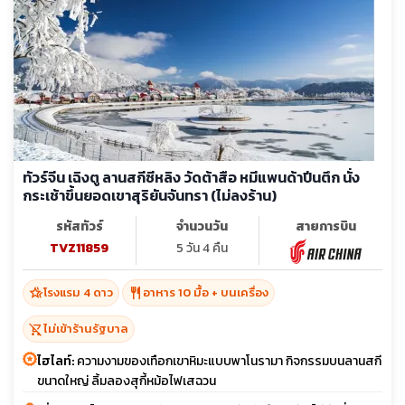
ทัวร์จีน เฉิงตู ลานสกีซีหลิง วัดต้าสือ หมีแพนด้าปีนตึก นั่ง
กระเช้าขึ้นยอดเขาสุริยันจันทรา (ไม่ลงร้าน)
รหัสทัวร์
จำนวนวัน
สายการบิน
TVZ11859
5 วัน 4 คืน
hotel_class
restaurant
โรงแรม 4 ดาว
อาหาร 10 มื้อ + บนเครื่อง
shopping_cart_off
ไม่เข้าร้านรัฐบาล
ไฮไลท์:
ความงามของเทือกเขาหิมะแบบพาโนรามา กิจกรรมบนลานสกี
ขนาดใหญ่ ลิ้มลองสุกี้หม้อไฟเสฉวน