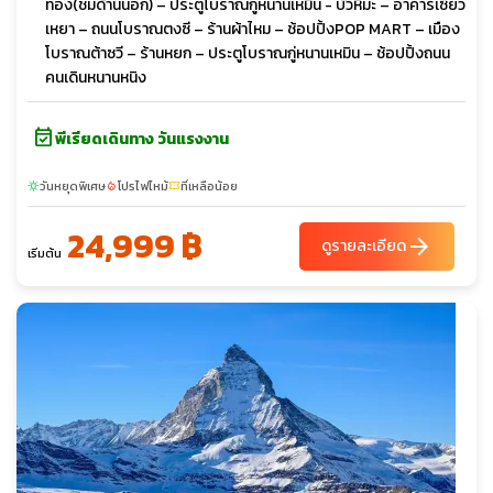
ทอง(ชมด้านนอก) – ประตูโบราณกู่หนานเหมิน - บัวหิมะ – อาคารเซียว
เหยา – ถนนโบราณตงซี – ร้านผ้าไหม – ช้อปปิ้งPOP MART – เมือง
โบราณต้าซวี – ร้านหยก – ประตูโบราณกู่หนานเหมิน – ช้อปปิ้งถนน
คนเดินหนานหนิง
event_available
พีเรียดเดินทาง วันแรงงาน
วันหยุดพิเศษ
โปรไฟไหม้
ที่เหลือน้อย
sunny
local_fire_department
confirmation_number
24,999 ฿
arrow_forward
ดูรายละเอียด
เริ่มต้น