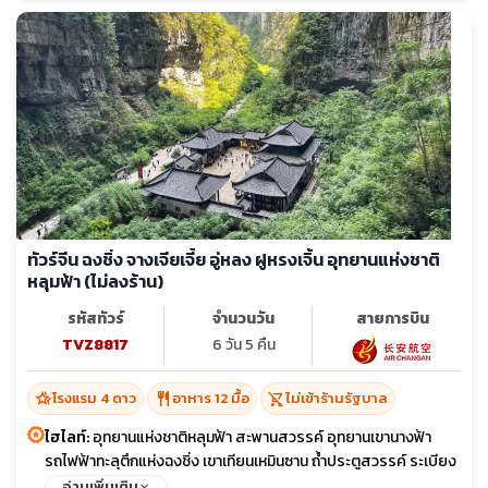
ทัวร์จีน ฉงชิ่ง จางเจียเจี้ย อู่หลง ฝูหรงเจิ้น อุทยานแห่งชาติ
หลุมฟ้า (ไม่ลงร้าน)
รหัสทัวร์
จำนวนวัน
สายการบิน
TVZ8817
6 วัน 5 คืน
hotel_class
restaurant
shopping_cart_off
โรงแรม 4 ดาว
อาหาร 12 มื้อ
ไม่เข้าร้านรัฐบาล
ไฮไลท์:
อุทยานแห่งชาติหลุมฟ้า สะพานสวรรค์ อุทยานเขานางฟ้า
รถไฟฟ้าทะลุตึกแห่งฉงชิ่ง เขาเทียนเหมินซาน ถ้ำประตูสวรรค์ ระเบียง
แก้ว เมืองโบราณฝูหรงเจิ้น บ้านเกิดชวีหยวน ล่องเรือชมทัศนียภาพ
อ่านเพิ่มเติม