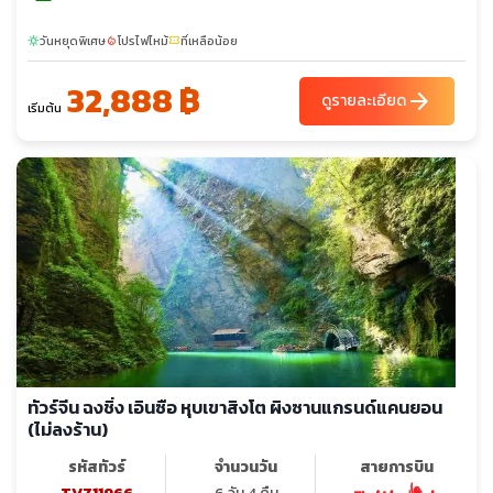
วันหยุดพิเศษ
โปรไฟไหม้
ที่เหลือน้อย
sunny
local_fire_department
confirmation_number
32,888 ฿
arrow_forward
ดูรายละเอียด
เริ่มต้น
ทัวร์จีน ฉงชิ่ง เอินซือ หุบเขาสิงโต ผิงซานแกรนด์แคนยอน
(ไม่ลงร้าน)
รหัสทัวร์
จำนวนวัน
สายการบิน