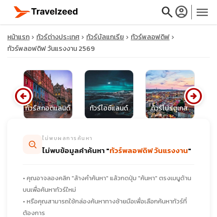
search
account_circle
menu
หน้าแรก
ทัวร์ต่างประเทศ
ทัวร์บัลแกเรีย
ทัวร์พลอฟดิฟ
ทัวร์พลอฟดิฟ วันแรงงาน 2569
close
arrow_circle_left
arrow_circle_right
ษ
ทัวร์สกอตแลนด์
ทัวร์ไอซ์แลนด์
ทัวร์โปรตุเกส
ทั
travel_explore
ไม่พบผลการค้นหา
calendar_month
ไม่พบข้อมูลคำค้นหา "
ทัวร์พลอฟดิฟ วันแรงงาน
"
search
• คุณอาจลองคลิก "ล้างคำค้นหา" แล้วกดปุ่ม "ค้นหา" ตรงเมนูด้าน
บนเพื่อค้นหาทัวร์ใหม่
• หรือคุณสามารถใช้กล่องค้นหาทางซ้ายมือเพื่อเลือกค้นหาทัวร์ที่
ต้องการ