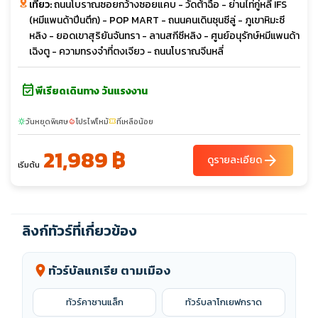
เที่ยว:
ถนนโบราณซอยกว้างซอยแคบ - วัดต้าฉือ - ย่านไท่กู่หลี่ IFS
(หมีแพนด้าปีนตึก) - POP MART - ถนนคนเดินซุนซีลู่ - ภูเขาหิมะซี
หลิง - ยอดเขาสุริยันจันทรา - ลานสกีซีหลิง - ศูนย์อนุรักษ์หมีแพนด้า
เฉิงตู - ความทรงจำที่ตงเจียว - ถนนโบราณจีนหลี่
event_available
พีเรียดเดินทาง วันแรงงาน
วันหยุดพิเศษ
โปรไฟไหม้
ที่เหลือน้อย
sunny
local_fire_department
confirmation_number
21,989 ฿
arrow_forward
ดูรายละเอียด
เริ่มต้น
ลิงก์ทัวร์ที่เกี่ยวข้อง
ทัวร์บัลแกเรีย ตามเมือง
location_on
ทัวร์คาซานแล็ก
ทัวร์บลาโกเยฟกราด