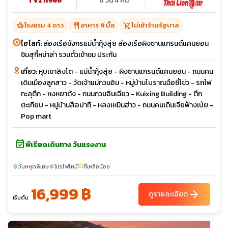
TVZ11966
6 วัน 4 คืน
hotel_class
restaurant
shopping_cart_off
โรงแรม 4 ดาว
อาหาร 9 มื้อ
ไม่เข้าร้านรัฐบาล
ไฮไลท์:
ล่องเรือมังกรแม่น้ำกุ้งสุ่ย ล่องเรือผิงซานแกรนด์แคนยอน
ชิมสุกี้หม่าล่า รวมตั๋วเข้าชม ประกัน
เที่ยว:
หุบเขาสิงโต - แม่น้ำกุ้งสุ่ย - ผิงซานแกรนด์แคนยอน - ถนนคน
เดินเมืองลูกสาว - วัดเจ้าแม่กวนอิม - หมู่บ้านโบราณฉือซี่โข่ว - รถไฟ
ทะลุตึก - หงหยาต้ง - ถนนกวนอินเฉียว - Kuixing Building - ตึก
ตะเกียบ - หมู่บ้านสือปาที - หลงเหมินฮ่าว - ถนนคนเดินเจียฟ้างเป่ย -
Pop mart
event_available
พีเรียดเดินทาง วันแรงงาน
วันหยุดพิเศษ
โปรไฟไหม้
ที่เหลือน้อย
sunny
local_fire_department
confirmation_number
16,999 ฿
arrow_forward
ดูรายละเอียด
เริ่มต้น