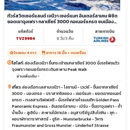
ทัวร์สวิตเซอร์แลนด์ เจนีวา เซอร์แมท อินเตอร์ลาเคน พิชิต
ยอดเขาจุงเฟรา กลาเซียร์ 3000 กอเนอร์แกรต ชมเมือง
มรดกโลก
รหัสทัวร์
จำนวนวัน
สายการบิน
TVZ9984
8 วัน 5 คืน
hotel_class
restaurant
โรงแรม 4 ดาว
อาหาร 16 มื้อ + บนเครื่อง
ไฮไลท์:
ล่องเรือเจนีวา ขึ้นกระเช้าชมกลาเซียร์ 3000 นั่งรถไฟชมวิว
จุงเฟรา กอเนอร์แกรต เดินสะพาน Peak Walk
อ่านเพิ่มเติม
เที่ยว:
ล่องเรือทะเลสาบเจนีวา - โลซานน์ - เวเว่ย์ - ขึ้นเขากลาเซียร์
3000 - มองเทรอ - ปราสาทชิลยอง - เซอร์แมท - ยอดเขากอเนอร์
แกรต - ทะเลสาบริฟเฟลซี - นั่งรถไฟสายโรแมนติก Golden Pass
Panoramic Express - อินเตอร์ลาเคน - เบิร์น - ขึ้นเขาจุงเฟรา - ถ้ำ
น้ำแข็ง - ลูเซิร์น - สะพานไม้ชาเปล - อนุสาวรีย์รูปสิงโตหิน - ซุก -
หอนาฬิกาดาราศาสตร์ - ซูริค - Munsterbrucke - วิหาร
Fraumunster and Gross Munster - Linderhof Strasse