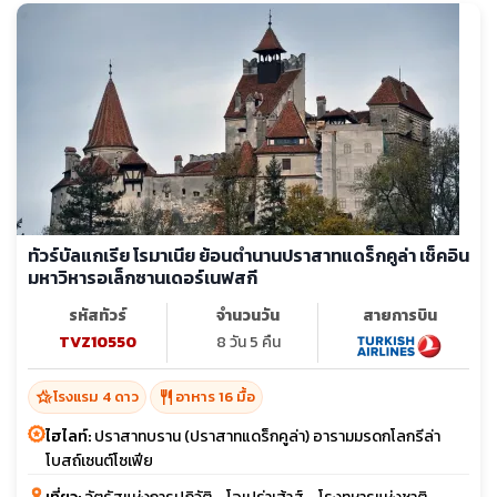
ทัวร์บัลแกเรีย โรมาเนีย ย้อนตำนานปราสาทแดร็กคูล่า เช็คอิน
มหาวิหารอเล็กซานเดอร์เนฟสกี
รหัสทัวร์
จำนวนวัน
สายการบิน
TVZ10550
8 วัน 5 คืน
hotel_class
restaurant
โรงแรม 4 ดาว
อาหาร 16 มื้อ
ไฮไลท์:
ปราสาทบราน (ปราสาทแดร็กคูล่า) อารามมรดกโลกรีล่า
โบสถ์เซนต์โซเฟีย