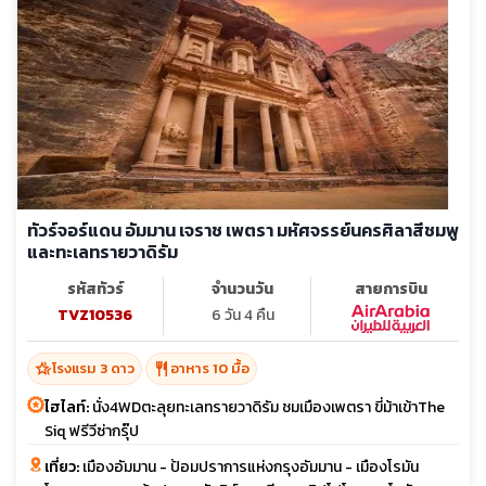
ทัวร์จอร์แดน อัมมาน เจราช เพตรา มหัศจรรย์นครศิลาสีชมพู
และทะเลทรายวาดิรัม
รหัสทัวร์
จำนวนวัน
สายการบิน
TVZ10536
6 วัน 4 คืน
hotel_class
restaurant
โรงแรม 3 ดาว
อาหาร 10 มื้อ
ไฮไลท์:
นั่ง4WDตะลุยทะเลทรายวาดิรัม ชมเมืองเพตรา ขี่ม้าเข้าThe
Siq ฟรีวีซ่ากรุ๊ป
เที่ยว:
เมืองอัมมาน - ป้อมปราการแห่งกรุงอัมมาน - เมืองโรมัน