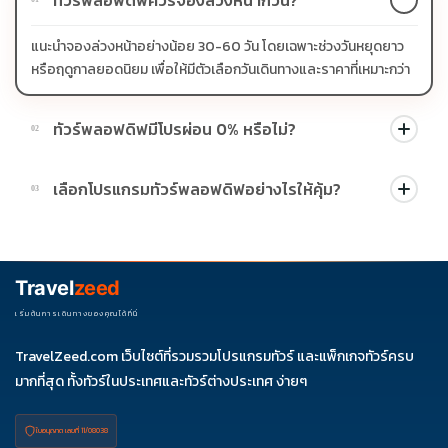
แนะนำจองล่วงหน้าอย่างน้อย 30-60 วัน โดยเฉพาะช่วงวันหยุดยาว
หรือฤดูกาลยอดนิยม เพื่อให้มีตัวเลือกวันเดินทางและราคาที่เหมาะกว่า
ทัวร์พลอฟดิฟมีโปรผ่อน 0% หรือไม่?
02
บางโปรแกรมมีโปรผ่อน 0% หรือโปรโมชั่นบัตรเครดิตตามเงื่อนไขที่
เลือกโปรแกรมทัวร์พลอฟดิฟอย่างไรให้คุ้ม?
03
บริษัทกำหนด สามารถดูสัญลักษณ์โปรโมชั่นในรายการทัวร์แต่ละ
รายการได้
ควรดูจำนวนวัน ไฮไลต์ที่รวมจริง โรงแรม สายการบิน มื้ออาหาร และ
ช่วงราคา ไม่ควรเทียบจากราคาต่ำสุดเพียงอย่างเดียว
Travel
zeed
เริ่มต้นการเดินทางของคุณได้ที่นี่
TravelZeed.com เว็บไซต์ที่รวมรวมโปรแกรมทัวร์ และแพ็กเกจทัวร์ครบ
มากที่สุด ทั้งทัวร์ในประเทศและทัวร์ต่างประเทศ ง่ายๆ
ใบอนุญาต เลขที่ 11/08038