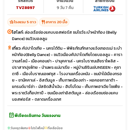
รหัสทัวร์
จำนวนวัน
สายการบิน
TVZ8897
9 วัน 7 คืน
hotel_class
restaurant
โรงแรม 5 ดาว
อาหาร 20 มื้อ
ไฮไลท์:
ล่องเรือช่องแคบบอสฟอรัส ชมโชว์ระบำหน้าท้อง (Belly
Dance) ชมวิวบอลลูน
เที่ยว:
คัปปาโดเกีย – นครใต้ดิน – พิพิธภัณฑ์กลางแจ้งเกอเรเม่ ระบำ
หน้าท้อง(Belly Dance) - ชมวิวเมืองคัปปาโดเกียโดยบอลลูน - คารา
วานสไลน์ - เมืองคอนย่า - ปามุคคาเล่ - นครโบราณเฮียราโพลิส -
ปราสาทปุยฝ้าย - บ้านพระแม่มาเรีย - หมู่บ้านซิรินเช่UNSEEN - คุซา
ดาซึ - เมืองโบราณเอเฟซุส - โรงงานเครื่องหนัง - ชมม้าไม้เมืองทรอ
ย - ชานัคคาเล่ - อิสตันบูล - เก็บภาพเมืองเก่า - หอคอยกาลาต้า -
แกรนด์บาร์ซ่า - มัสยิดสีน้ำเงิน - ฮิปโปโดม - เก็บภาพฮาเจีย โซเฟีย -
พระราชวังท็อปกาปี - ชมเมืองเก่าอิสตันบูล - ล่องเรือชมช่องแคบ
บอสฟอรัส - ตลาดเครื่องเทศ
event_available
พีเรียดเดินทาง วันแรงงาน
วันหยุดพิเศษ
โปรไฟไหม้
ที่เหลือน้อย
sunny
local_fire_department
confirmation_number