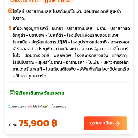
hotel_class
restaurant
โรงแรม 4 ดาว
อาหาร 15 มื้อ
ไฮไลท์:
ปราสาทเปเลส โบสถ์เซนต์โซเฟีย ป้อมซาเรเวตส์ สุเหร่า
โบราณ
เที่ยว:
กรุงบูคาเรสต์ - ชินายา - ปราสาทเปเลส - บราน - ปราสาทแด
ร็กคูล่า - บราซอฟ - โบสถ์ดำ - โรงเรียนแห่งแรกของประเทศ
โรมาเนีย - จัตุรัสแห่งการปฏิวัติ - โรงอุปรากรแห่งชาติ - อาคารคอน
เสิร์ตฮอลล์ - ประตูชัย - ย่านเมืองเก่า - อาคารรัฐสภา - เวลิโค ทาร์
โนโว - ป้อมซาเรเวตส์ - พลอฟดิฟ - โรงละครกลางแจ้ง - ซากสภา
โรมันโบราณ - สุเหร่าโบราณ - อารามริลา - โซเฟีย - มหาวิหารอเล็ก
ซานเดอร์ เนฟสกี - โบสถ์เซนต์โซเฟีย - พิพิธภัณฑ์แห่งชาติบัลแกเรีย
- วิโตชา บูเลอวาร์ด
event_available
พีเรียดเดินทาง วันแรงงาน
วันหยุดพิเศษ
โปรไฟไหม้
ที่เหลือน้อย
sunny
local_fire_department
confirmation_number
75,900 ฿
arrow_forward
ดูรายละเอียด
เริ่มต้น