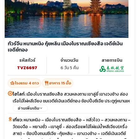
ทัวร์จีน หนานหนิง กุ้ยหลิน เมืองโบราณเซียงสือ เจดีย์เงิน
เจดีย์ทอง
รหัสทัวร์
จำนวนวัน
สายการบิน
TVZ6697
6 วัน 5 คืน
hotel_class
restaurant
โรงแรม 4 ดาว
อาหาร 15 มื้อ
ไฮไลท์:
เมืองโบราณเซียงสือ สวนหลงถาน เขาลู่ยี่ เขางวงช้าง ล่อง
เรือไม้ไผ่หลีเจียง ชมเจดีย์เงินเจดีย์ทอง ช้อปปิ้งซีเจีย ประตูกู่หนานเห
มิน อาคารเซียวเหยา ถนนโบราณตงชี
อ่านเพิ่มเติม
เที่ยว:
หนานหนิง – เมืองโบราณเซียงสือ – หลิ่วโจว – สวนหลงถาน –
วัดขงจือ – หยางซั่ว –เขาลูยี่ - ล่องเรือแพไม้ไผ่แม่น้ำหลีเจียง(ครึ่ง
สาย) – ช้อปปิ้งถนนซีเจีย -กุ้ยหลิน – เขางวงช้าง – เจดีย์เงินเจดีย์