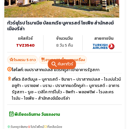
ทัวร์ยุโรป โรมาเนีย บัลแกเรีย บูคาเรสต์ โซเฟีย สำนักสงฆ์
เมืองรีล่า
รหัสทัวร์
จำนวนวัน
สายการบิน
TVZ3540
8 วัน 5 คืน
hotel_class
restaurant
โรงแรม 5 ดาว
อาหาร 16 มื้อ + บนเครื่อง
search
ค้นหาทัวร์
ไฮไลท์:
ชมปราสาทเปเลส แดรกคูล่า เข้าอาคารรัฐสภา
เที่ยว:
อิสตันบูล – บูคาเรสต์ - ซินายา – ปราสาทเปเลส - โรงบ่มไวน์
อซูก้า - บราซอฟ - บราน - ปราสาทแดร๊กคูล่า - บูคาเรสต์ - อาคาร
รัฐสภา - รูเซ – เวลิโค ทาร์โนโว - ชิพก้า - พลอฟดิฟ - โรงละคร
โรมัน - โซเฟีย - สำนักสงฆ์เมืองรีล่า
event_available
พีเรียดเดินทาง วันแรงงาน
วันหยุดพิเศษ
โปรไฟไหม้
ที่เหลือน้อย
sunny
local_fire_department
confirmation_number