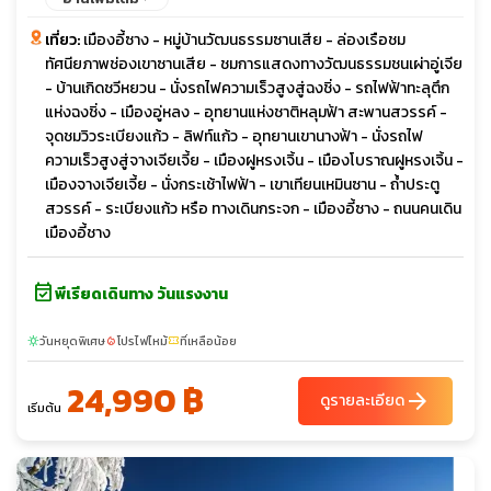
ช่องเขาซานเสีย หมู่บ้านวัฒนธรรมซานเสีย
เที่ยว:
เมืองอี้ซาง - หมู่บ้านวัฒนธรรมซานเสีย - ล่องเรือชม
ทัศนียภาพช่องเขาซานเสีย - ชมการแสดงทางวัฒนธรรมชนเผ่าอู่เจีย
- บ้านเกิดชวีหยวน - นั่งรถไฟความเร็วสูงสู่ฉงชิ่ง - รถไฟฟ้าทะลุตึก
แห่งฉงชิ่ง - เมืองอู่หลง - อุทยานแห่งชาติหลุมฟ้า สะพานสวรรค์ -
จุดชมวิวระเบียงแก้ว - ลิฟท์แก้ว - อุทยานเขานางฟ้า - นั่งรถไฟ
ความเร็วสูงสู่จางเจียเจี้ย - เมืองฝูหรงเจิ้น - เมืองโบราณฝูหรงเจิ้น -
เมืองจางเจียเจี้ย - นั่งกระเช้าไฟฟ้า - เขาเทียนเหมินซาน - ถ้ำประตู
สวรรค์ - ระเบียงแก้ว หรือ ทางเดินกระจก - เมืองอี้ซาง - ถนนคนเดิน
เมืองอี้ชาง
event_available
พีเรียดเดินทาง วันแรงงาน
วันหยุดพิเศษ
โปรไฟไหม้
ที่เหลือน้อย
sunny
local_fire_department
confirmation_number
24,990 ฿
arrow_forward
ดูรายละเอียด
เริ่มต้น