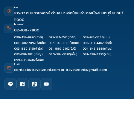
ที่อยู่
105/12 ถนน ราชพฤกษ์ ตำบล บางรักน้อย อำเภอเมืองนนทบุรี นนทบุรี
11000
โทรศัพท์
02-108-7900
099-432-9990
(อาย)
095-524-5513
(เติร์ก)
082-913-3336
(นินิ)
080-082-9197
(รัสเซีย)
062-103-3313
(ใบเตย)
086-331-4402
(ลัคกี้)
093-889-5151
(ฟ้าใส)
061-889-9492
(วิววี่)
094-845-8881
(ก้อย)
097-091-7971
(โจริญ)
080-394-3310
(เก็บ)
081-639-8333
(แอม)
099-635-0416
(โฟล์ค)
อีเมล
contact@travelzeed.com
or
travelzeed@gmail.com
ดูรีวิว
จองผ่านแชท
จองผ่านไลน์
โทรจองทัวร์
เมนูหลัก
หน้าแรก
จัดกรุ๊ปทัวร์