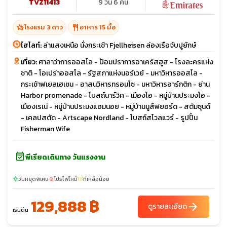
TVZ11413
9 วัน 6 คืน
hotel_class
restaurant
โรงแรม 3 ดาว
อาหาร 15 มื้อ
ไฮไลท์:
ล่าแสงเหนือ นั่งกระเช้า Fjellheisen ล่องเรือจับปูยักษ์
เที่ยว:
ศาลาว่าการออสโล - ป้อมปราการอาเคร์สฮูส - โรงละครแห่ง
ชาติ - โอเปร่าออสโล - รัฐสภาแห่งนอร์เวย์ - มหาวิหารออสโล -
กระเช้าฟเยลเฮเซน - อาสนวิหารทรอมโซ - มหาวิหารอาร์กติก - ย่าน
Harbor promenade - โบสถ์นาร์วิค - เมืองโอ - หมู่บ้านประมงโอ -
เมืองเรเน่ - หมู่บ้านประมงแฮมนอย - หมู่บ้านนูส์ฟยอร์ด - สตัมซุนด์
- เคลปสตัด - Artscape Nordland - โบสถ์สโวลแวร์ - รูปปั้น
Fisherman Wife
event_available
พีเรียดเดินทาง วันแรงงาน
วันหยุดพิเศษ
โปรไฟไหม้
ที่เหลือน้อย
sunny
local_fire_department
confirmation_number
129,888 ฿
arrow_forward
ดูรายละเอียด
เริ่มต้น