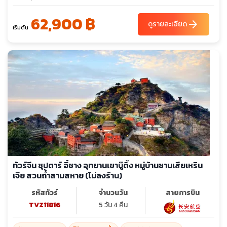
62,900 ฿
arrow_forward
ดูรายละเอียด
เริ่มต้น
ทัวร์จีน ซุปตาร์ อี๋ชาง อุทยานเขาบู๊ตึ๊ง หมู่บ้านซานเสียเหริน
เจีย สวนถ้ำสามสหาย (ไม่ลงร้าน)
รหัสทัวร์
จำนวนวัน
สายการบิน
TVZ11816
5 วัน 4 คืน