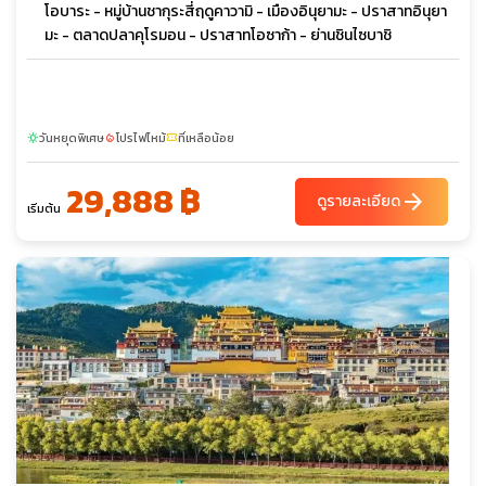
โอบาระ - หมู่บ้านชากุระสี่ฤดูคาวามิ - เมืองอินุยามะ - ปราสาทอินุยา
มะ - ตลาดปลาคุโรมอน - ปราสาทโอซาก้า - ย่านชินไซบาชิ
วันหยุดพิเศษ
โปรไฟไหม้
ที่เหลือน้อย
sunny
local_fire_department
confirmation_number
29,888 ฿
arrow_forward
ดูรายละเอียด
เริ่มต้น