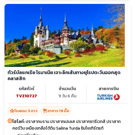
ทัวร์บัลแกเรีย โรมาเนีย เจาะลึกเส้นทางยุโรปตะวันออกสุด
คลาสสิก
รหัสทัวร์
จำนวนวัน
สายการบิน
TVZ10727
9 วัน 6 คืน
hotel_class
restaurant
โรงแรม 3 ดาว
อาหาร 19 มื้อ
ไฮไลท์:
ปราสาทบราน ปราสาทเปเลส ปราสาทซารีเวทส์ ปราสาท
คอร์วิน เหมืองเกลือใต้ดิน Salina Turda ชิมโยเกิร์ตแท้