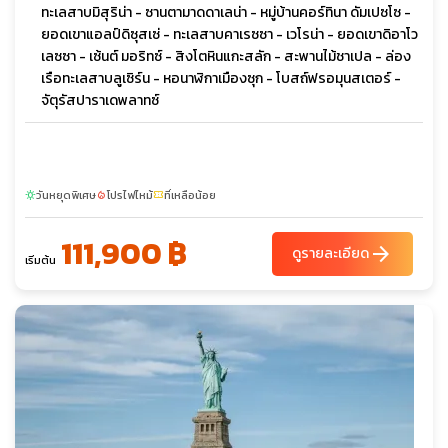
ทะเลสาบมิสุริน่า - ซานตามาดดาเลน่า - หมู่บ้านคอร์ทินา ดัมเปซโซ -
ยอดเขาแอลป์ดิซุสเซ่ - ทะเลสาบคาเรซซา - เวโรน่า - ยอดเขาดิอาโว
เลซซา - เซ้นต์ มอริทซ์ - สิงโตหินแกะสลัก - สะพานไม้ชาเปล - ล่อง
เรือทะเลสาบลูเซิร์น - หอนาฬิกาเมืองซุก - โบสถ์ฟรอมุนสเตอร์ -
จัตุรัสปาราเดพลาทซ์
วันหยุดพิเศษ
โปรไฟไหม้
ที่เหลือน้อย
sunny
local_fire_department
confirmation_number
111,900 ฿
arrow_forward
ดูรายละเอียด
เริ่มต้น