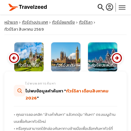
search
account_circle
menu
หน้าแรก
ทัวร์ต่างประเทศ
ทัวร์บัลแกเรีย
ทัวร์ริลา
ทัวร์ริลา สิงหาคม 2569
close
arrow_circle_left
arrow_circle_right
ท
นด์
ทัวร์โรมาเนีย
ทัวร์อังกฤษ
ทัวร์ฟินแลนด์
travel_explore
ไม่พบผลการค้นหา
calendar_month
ไม่พบข้อมูลคำค้นหา "
ทัวร์ริลา เดือนสิงหาคม
2026
"
search
• คุณอาจลองคลิก "ล้างคำค้นหา" แล้วกดปุ่ม "ค้นหา" ตรงเมนูด้าน
บนเพื่อค้นหาทัวร์ใหม่
• หรือคุณสามารถใช้กล่องค้นหาทางซ้ายมือเพื่อเลือกค้นหาทัวร์ที่