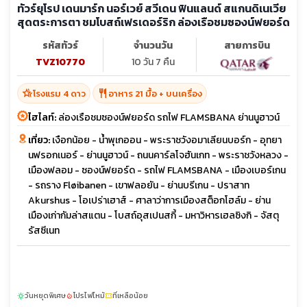
ทัวร์ยุโรป เดนมาร์ก นอร์เวย์ สวีเดน ฟินแลนด์ สแกนดิเนเวีย
สุดตระการตา ชมโบสถ์เฟรเดอร์ริก ล่องเรือชมซองน์ฟยอร์ด
รหัสทัวร์
จำนวนวัน
สายการบิน
TVZ10770
10 วัน 7 คืน
hotel_class
restaurant
โรงแรม 4 ดาว
อาหาร 21 มื้อ + บนเครื่อง
ไฮไลท์:
ล่องเรือชมซองน์ฟยอร์ด รถไฟ FLAMSBANA ย่านนูฮาวน์
เที่ยว:
เงือกน้อย - น้ำพุเกออน - พระราชวังอมาเลียนบอร์ก - อุทยา
นฟรอกเนอร์ - ย่านนูฮาวน์ - ถนนคาร์ลโจฮันเกท - พระราชวังหลวง -
เมืองฟลอม - ซองน์ฟยอร์ด - รถไฟ FLAMSBANA - เมืองเบอร์เกน
- รถราง Fløibanen - เขาฟลอยัน - ย่านบรีเกน - ปราสาท
Akurshus - โอเปร่าเฮาส์ - ศาลาว่าการเมืองสต็อกโฮล์ม - ย่าน
เมืองเก่ากัมล่าสแตน - โบสถ์อุสเปนสกี้ - มหาวิหารเฮลซิงกิ - จัสตุ
รัสซีเนท
วันหยุดพิเศษ
โปรไฟไหม้
ที่เหลือน้อย
sunny
local_fire_department
confirmation_number