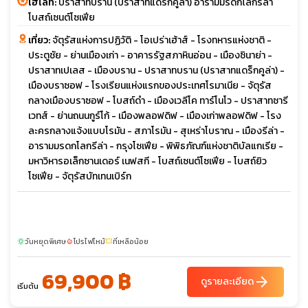
ไฮไลท์:
ปราสาทบราน (ปราสาทแดร็กคูล่า) อารามมรดกโลกรีล่า
โบสถ์เซนต์โซเฟีย
เที่ยว:
จัตุรัสแห่งการปฏิวัติ - โอเปร่าเฮ้าส์ - โรงทหารแห่งชาติ -
ประตูชัย - ย่านเมืองเก่า - อาคารรัฐสภาหินอ่อน - เมืองซินาย่า -
ปราสาทเปเลส - เมืองบราน - ปราสาทบราน (ปราสาทแดร็กคูล่า) -
เมืองบราซอฟ - โรงเรียนแห่งแรกของประเทศโรมาเนีย - จัตุรัส
กลางเมืองบราซอฟ - โบสถ์ดำ - เมืองเวลีโค ทาร์โนโว - ปราสาทซารี
เวทส์ - ย่านถนนกูร์โก้ - เมืองพลอฟดิฟ - เมืองเก่าพลอฟดิฟ - โรง
ละครกลางแจ้งแบบโรมัน - สภาโรมัน - สุเหร่าโบราณ - เมืองรีล่า -
อารามมรดกโลกรีล่า - กรุงโซเฟีย - พิพิธภัณฑ์แห่งชาติบัลแกเรีย -
มหาวิหารอเล็กซานเดอร์ เนฟสกี - โบสถ์เซนต์โซเฟีย - โบสถ์ยิว
โซเฟีย - จัตุรัสบัทเทนเบิร์ก
วันหยุดพิเศษ
โปรไฟไหม้
ที่เหลือน้อย
sunny
local_fire_department
confirmation_number
69,900 ฿
arrow_forward
ดูรายละเอียด
เริ่มต้น