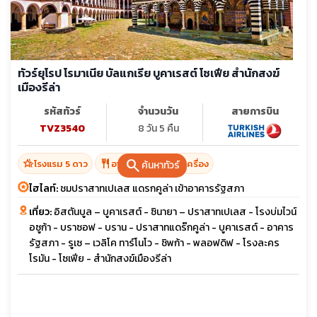
ทัวร์ยุโรป โรมาเนีย บัลแกเรีย บูคาเรสต์ โซเฟีย สำนักสงฆ์
เมืองรีล่า
รหัสทัวร์
จำนวนวัน
สายการบิน
TVZ3540
8 วัน 5 คืน
search
hotel_class
restaurant
โรงแรม 5 ดาว
อาหาร 16 มื้อ + บนเครื่อง
ค้นหาทัวร์
ไฮไลท์:
ชมปราสาทเปเลส แดรกคูล่า เข้าอาคารรัฐสภา
เที่ยว:
อิสตันบูล – บูคาเรสต์ - ซินายา – ปราสาทเปเลส - โรงบ่มไวน์
อซูก้า - บราซอฟ - บราน - ปราสาทแดร๊กคูล่า - บูคาเรสต์ - อาคาร
รัฐสภา - รูเซ – เวลิโค ทาร์โนโว - ชิพก้า - พลอฟดิฟ - โรงละคร
โรมัน - โซเฟีย - สำนักสงฆ์เมืองรีล่า