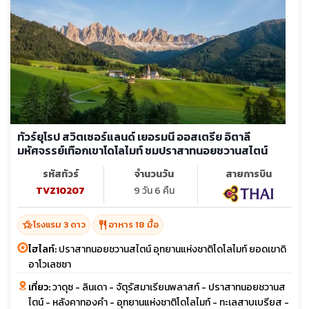
ทัวร์ยุโรป สวิตเซอร์แลนด์ เยอรมนี ออสเตรีย อิตาลี
มหัศจรรย์เทือกเขาโดโลไมท์ ชมปราสาทนอยชวานสไตน์
รหัสทัวร์
จำนวนวัน
สายการบิน
TVZ10207
9 วัน 6 คืน
hotel_class
restaurant
โรงแรม 3 ดาว
อาหาร 18 มื้อ
ไฮไลท์:
ปราสาทนอยชวานสไตน์ อุทยานแห่งชาติโดโลไมท์ ยอดเขาดิ
อาโวเลซซา
เที่ยว:
วาดุซ - ลินเดา - จัตุรัสมาเรียนพลาสท์ - ปราสาทนอยชวานส
ไตน์ - หลังคาทองคำ - อุทยานแห่งชาติโดโลไมท์ - ทะเลสาบเบรียส -