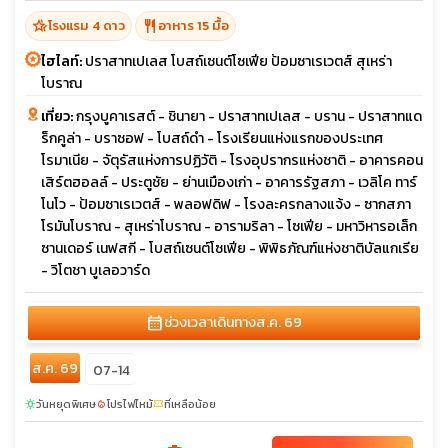
hotel_class
restaurant
โรงแรม 4 ดาว
อาหาร 15 มื้อ
ไฮไลท์:
ปราสาทเปเลส โบสถ์เซนต์โซเฟีย ป้อมซาเรเวตส์ สุเหร่า
โบราณ
เที่ยว:
กรุงบูคาเรสต์ - ชินายา - ปราสาทเปเลส - บราน - ปราสาทแด
ร็กคูล่า - บราซอฟ - โบสถ์ดำ - โรงเรียนแห่งแรกของประเทศ
โรมาเนีย - จัตุรัสแห่งการปฏิวัติ - โรงอุปรากรแห่งชาติ - อาคารคอน
เสิร์ตฮอลล์ - ประตูชัย - ย่านเมืองเก่า - อาคารรัฐสภา - เวลิโค ทาร์
โนโว - ป้อมซาเรเวตส์ - พลอฟดิฟ - โรงละครกลางแจ้ง - ซากสภา
โรมันโบราณ - สุเหร่าโบราณ - อารามริลา - โซเฟีย - มหาวิหารอเล็ก
ซานเดอร์ เนฟสกี - โบสถ์เซนต์โซเฟีย - พิพิธภัณฑ์แห่งชาติบัลแกเรีย
- วิโตชา บูเลอวาร์ด
calendar_month
ช่วงเวลาเดินทาง
ส.ค. 69
ส.ค. 69
07-14
วันหยุดพิเศษ
โปรไฟไหม้
ที่เหลือน้อย
sunny
local_fire_department
confirmation_number