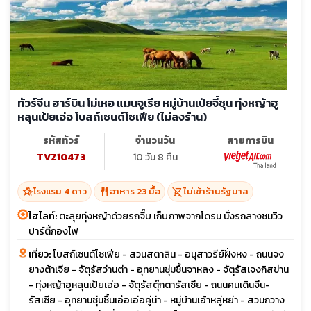
ทัวร์จีน ฮาร์บิน โม่เหอ แมนจูเรีย หมู่บ้านเป่ยจี๋ชุน ทุ่งหญ้าฮู
หลุนเป้ยเอ่อ โบสถ์เซนต์โซเฟีย (ไม่ลงร้าน)
รหัสทัวร์
จำนวนวัน
สายการบิน
TVZ10473
10 วัน 8 คืน
hotel_class
restaurant
shopping_cart_off
โรงแรม 4 ดาว
อาหาร 23 มื้อ
ไม่เข้าร้านรัฐบาล
ไฮไลท์:
ตะลุยทุ่งหญ้าด้วยรถจี๊บ เก็บภาพจากโดรน นั่งรถลางชมวิว
ปาร์ตี้กองไฟ
เที่ยว:
โบสถ์เซนต์โซเฟีย - สวนสตาลิน - อนุสาวรีย์ฝั่งหง - ถนนจง
ยางต้าเจีย - จัตุรัสว่านต่า - อุทยานชุ่มชื้นจาหลง - จัตุรัสเจงกิสข่าน
- ทุ่งหญ้าฮูหลุนเป้ยเอ่อ - จัตุรัสตุ๊กตารัสเซีย - ถนนคนเดินจีน-
รัสเซีย - อุทยานชุ่มชื้นเอ๋อเอ่อคู่น่า - หมู่บ้านเอ้าหลู่หย่า - สวนกวาง