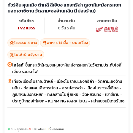
ทัวร์จีน คุนหมิง ต้าหลี่ ลี่เจียง แชงกรีล่า ภูเขาหิมะมังกรหยก
ยอดเขาซีซาน วัดลามะซงจ้านหลิน (ไม่ลงร้าน)
รหัสทัวร์
จำนวนวัน
สายการบิน
TVZ8355
6 วัน 5 คืน
hotel_class
restaurant
โรงแรม 4 ดาว
อาหาร 14 มื้อ + บนเครื่อง
shopping_cart_off
ไม่เข้าร้านรัฐบาล
ไฮไลท์:
ขึ้นกระเช้าใหญ่ชมหุบเขาหิมะมังกรหยก โชว์ความประทับใจลี่
เจียง รวมรถไฟ
เที่ยว:
เมืองโบราณต้าหลี่ - เมืองโบราณแชงกรีล่า - วัดลามะซงจ้าน
หลิน - ช่องแคบเสือกระโจน - สระมังกรดำ - เมืองโบราณลี่เจียง -
ภูเขาหิมะมังกรหยก - ทะเลสาบไปสุ่ยเหอ - วัดหยวนทง - เขาซีซาน -
ประตูม้าทองไก่หยก - KUNMING PARK 1903 - หม่าหยวนมิเตอร์เกจ
วันหยุดพิเศษ
โปรไฟไหม้
ที่เหลือน้อย
sunny
local_fire_department
confirmation_number