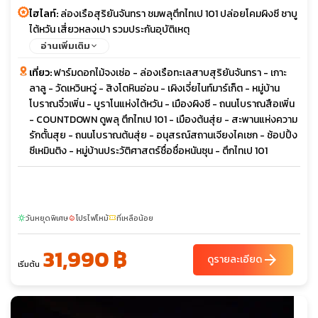
ไฮไลท์:
ล่องเรือสุริยันจันทรา ชมพลุตึกไทเป 101 ปล่อยโคมผิงซี ชาบู
ไต้หวัน เสี่ยวหลงเปา รวมประกันอุบัติเหตุ
อ่านเพิ่มเติม
เที่ยว:
ฟาร์มดอกไม้จงเซ่อ - ล่องเรือทะเลสาบสุริยันจันทรา - เกาะ
ลาลู - วัดเหวินหวู่ - สิงโตหินอ่อน - เผิงเจี่ยไนท์มาร์เก็ต - หมู่บ้าน
โบราณจิ๋วเพิ่น - บูราโนแห่งไต้หวัน - เมืองผิงซี - ถนนโบราณสือเพิ่น
- COUNTDOWN ดูพลุ ตึกไทเป 101 - เมืองต้นสุ่ย - สะพานแห่งความ
รักตั้นสุย - ถนนโบราณต้นสุ่ย - อนุสรณ์สถานเจียงไคเซก - ช้อปปิ้ง
ซีเหมินติง - หมู่บ้านประวัติศาสตร์ชื่อชื่อหนันซุน - ตึกไทเป 101
วันหยุดพิเศษ
โปรไฟไหม้
ที่เหลือน้อย
sunny
local_fire_department
confirmation_number
31,990 ฿
arrow_forward
ดูรายละเอียด
เริ่มต้น