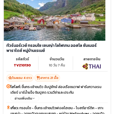
ทัวร์นอร์เวย์ ทรอมโซ เซนญ่า โลโฟเทน ออสโล ซัมเมอร์
พาราไดซ์ หมู่บ้านเรเนย์
รหัสทัวร์
จำนวนวัน
สายการบิน
TVZ10130
10 วัน 7 คืน
hotel_class
restaurant
โรงแรม 4 ดาว
อาหาร 21 มื้อ
ไฮไลท์:
ขึ้นกระเช้าชมวิว จับปูยักษ์ ล่องเรือชมวาฬ ฟาร์มกวางเรน
เดียร์ บาร์น้ำแข็ง ชิมปูสด รวมวีซ่าและประกัน
อ่านเพิ่มเติม
เที่ยว:
ทรอมโซ - ขึ้นกระเช้าชมวิวฟเจลไฮเซน - โบสถ์อาร์ติค - เกาะ
เซนญ่า - จุดชมวิวตุงเกนเนสเซท - หมู่บ้าน Mefjordvær - จุดชมวิว