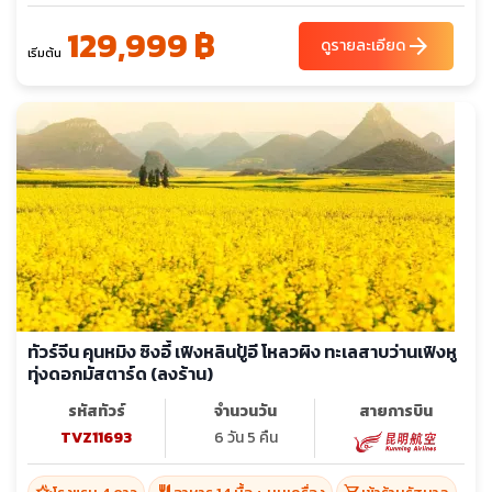
129,999 ฿
arrow_forward
ดูรายละเอียด
เริ่มต้น
ทัวร์จีน คุนหมิง ซิงอี้ เฟิงหลินปู้อี โหลวผิง ทะเลสาบว่านเฟิงหู
ทุ่งดอกมัสตาร์ด (ลงร้าน)
รหัสทัวร์
จำนวนวัน
สายการบิน
TVZ11693
6 วัน 5 คืน