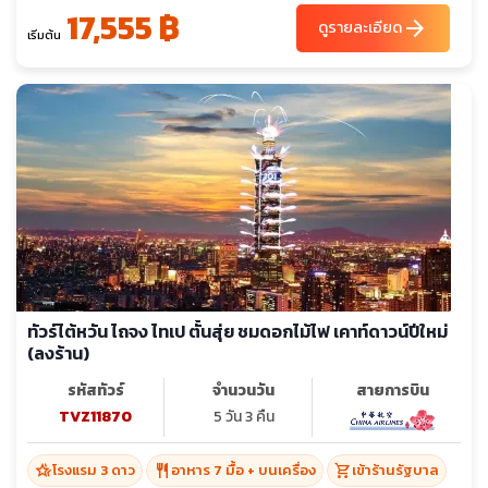
17,555 ฿
arrow_forward
ดูรายละเอียด
เริ่มต้น
ทัวร์ไต้หวัน ไถจง ไทเป ตั้นสุ่ย ชมดอกไม้ไฟ เคาท์ดาวน์ปีใหม่
(ลงร้าน)
รหัสทัวร์
จำนวนวัน
สายการบิน
TVZ11870
5 วัน 3 คืน
hotel_class
restaurant
shopping_cart
โรงแรม 3 ดาว
อาหาร 7 มื้อ + บนเครื่อง
เข้าร้านรัฐบาล