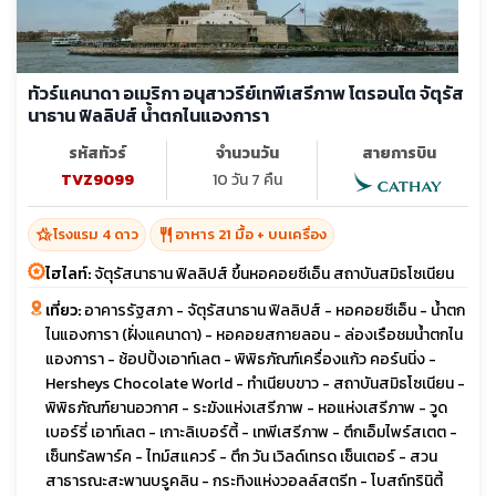
ทัวร์แคนาดา อเมริกา อนุสาวรีย์เทพีเสรีภาพ โตรอนโต จัตุรัส
นาธาน ฟิลลิปส์ น้ำตกไนแองการา
รหัสทัวร์
จำนวนวัน
สายการบิน
TVZ9099
10 วัน 7 คืน
hotel_class
restaurant
โรงแรม 4 ดาว
อาหาร 21 มื้อ + บนเครื่อง
ไฮไลท์:
จัตุรัสนาธาน ฟิลลิปส์ ขึ้นหอคอยซีเอ็น สถาบันสมิธโซเนียน
เที่ยว:
อาคารรัฐสภา - จัตุรัสนาธาน ฟิลลิปส์ - หอคอยซีเอ็น - น้ำตก
ไนแองการา (ฝั่งแคนาดา) - หอคอยสกายลอน - ล่องเรือชมน้ำตกไน
แองการา - ช้อปปิ้งเอาท์เลต - พิพิธภัณฑ์เครื่องแก้ว คอร์นนิ่ง -
Hersheys Chocolate World - ทำเนียบขาว - สถาบันสมิธโซเนียน -
พิพิธภัณฑ์ยานอวกาศ - ระฆังแห่งเสรีภาพ - หอแห่งเสรีภาพ - วูด
เบอร์รี่ เอาท์เลต - เกาะลิเบอร์ตี้ - เทพีเสรีภาพ - ตึกเอ็มไพร์สเตต -
เซ็นทรัลพาร์ค - ไทม์สแควร์ - ตึก วัน เวิลด์เทรด เซ็นเตอร์ - สวน
สาธารณะสะพานบรูคลิน - กระทิงแห่งวอลล์สตรีท - โบสถ์ทรินิตี้