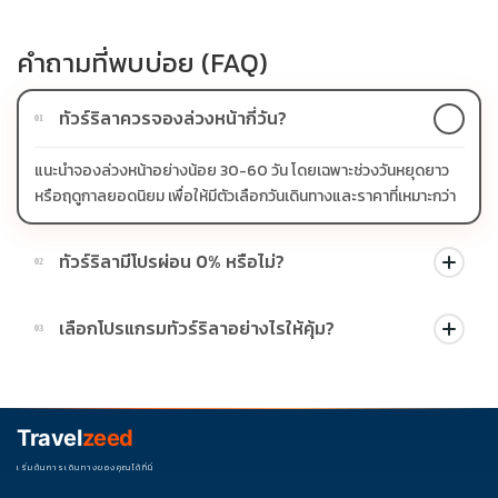
คำถามที่พบบ่อย (FAQ)
ทัวร์ริลาควรจองล่วงหน้ากี่วัน?
01
แนะนำจองล่วงหน้าอย่างน้อย 30-60 วัน โดยเฉพาะช่วงวันหยุดยาว
หรือฤดูกาลยอดนิยม เพื่อให้มีตัวเลือกวันเดินทางและราคาที่เหมาะกว่า
ทัวร์ริลามีโปรผ่อน 0% หรือไม่?
02
บางโปรแกรมมีโปรผ่อน 0% หรือโปรโมชั่นบัตรเครดิตตามเงื่อนไขที่
เลือกโปรแกรมทัวร์ริลาอย่างไรให้คุ้ม?
03
บริษัทกำหนด สามารถดูสัญลักษณ์โปรโมชั่นในรายการทัวร์แต่ละ
รายการได้
ควรดูจำนวนวัน ไฮไลต์ที่รวมจริง โรงแรม สายการบิน มื้ออาหาร และ
ช่วงราคา ไม่ควรเทียบจากราคาต่ำสุดเพียงอย่างเดียว
Travel
zeed
เริ่มต้นการเดินทางของคุณได้ที่นี่