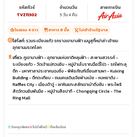
รหัสทัวร์
จำนวนวัน
สายการบิน
TVZ11302
5 วัน 4 คืน
hotel_class
restaurant
shopping_cart_off
โรงแรม 4 ดาว
อาหาร 8 มื้อ
ไม่เข้าร้านรัฐบาล
ไฮไลท์:
รวมระเบียงแก้ว รถรางเขานางฟ้า เมนูสุกี้หม่าล่า เข้าชม
อุทยานมรดกโลก
เที่ยว:
ภูเขานางฟ้า - อุทยานแห่งชาติหลุมฟ้า - สะพานสวรรค์ -
ระเบียงแก้ว - วัดเจ้าแม่กวนอิม - หมู่บ้านโบราณฉือฉี่โข่ว - รถไฟทะลุ
ตึก - มหาศาลาประชาคมฉงชิ่ง - พิพิธภัณฑ์เขื่อนสามผา - Kuixing
Building - ตึกตะเกียบ - ถนนคนเดินเจียฟ่างเป่ย - หงหยาต้ง -
Raffles City - เมืองต้าจู่ - ผาหินแกะสลักเขาเป่าติ่งซัน - พระโพธิ
สัตว์กวนอิมพันมือ - หมู่บ้านสือปาที - Chongqing Circle - The
Ring Mall
วันหยุดพิเศษ
โปรไฟไหม้
ที่เหลือน้อย
sunny
local_fire_department
confirmation_number