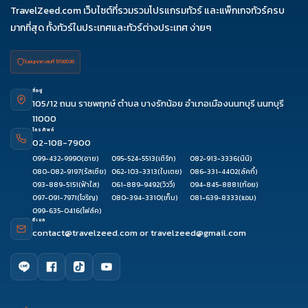
TravelZeed.com เว็บไซต์ที่รวมรวมโปรแกรมทัวร์ และแพ็กเกจทัวร์ครบ
มากที่สุด ทั้งทัวร์ในประเทศและทัวร์ต่างประเทศ ง่ายๆ
ใบอนุญาต เลขที่ 11/08038
ที่อยู่
105/12 ถนน ราชพฤกษ์ ตำบล บางรักน้อย อำเภอเมืองนนทบุรี นนทบุรี
11000
โทรศัพท์
02-108-7900
099-432-9990
(อาย)
095-524-5513
(เติร์ก)
082-913-3336
(นินิ)
080-082-9197
(รัสเซีย)
062-103-3313
(ใบเตย)
086-331-4402
(ลัคกี้)
093-889-5151
(ฟ้าใส)
061-889-9492
(วิววี่)
094-845-8881
(ก้อย)
097-091-7971
(โจริญ)
080-394-3310
(เก็บ)
081-639-8333
(แอม)
099-635-0416
(โฟล์ค)
อีเมล
contact@travelzeed.com
or
travelzeed@gmail.com