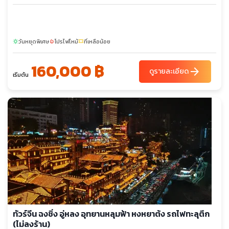
วันหยุดพิเศษ
โปรไฟไหม้
ที่เหลือน้อย
sunny
local_fire_department
confirmation_number
160,000 ฿
arrow_forward
ดูรายละเอียด
เริ่มต้น
ทัวร์จีน ฉงชิ่ง อู่หลง อุทยานหลุมฟ้า หงหยาต้ง รถไฟทะลุตึก
(ไม่ลงร้าน)