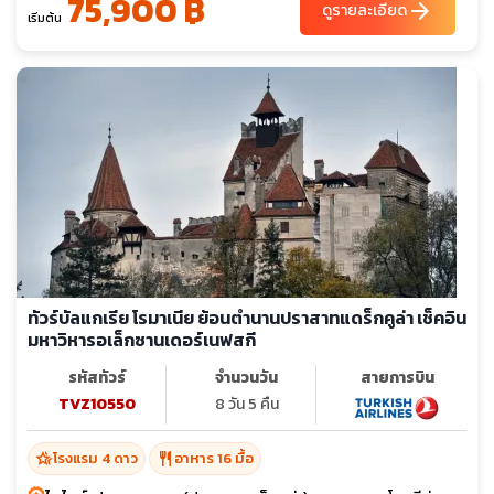
75,900 ฿
arrow_forward
ดูรายละเอียด
เริ่มต้น
ทัวร์บัลแกเรีย โรมาเนีย ย้อนตำนานปราสาทแดร็กคูล่า เช็คอิน
มหาวิหารอเล็กซานเดอร์เนฟสกี
รหัสทัวร์
จำนวนวัน
สายการบิน
TVZ10550
8 วัน 5 คืน
hotel_class
restaurant
โรงแรม 4 ดาว
อาหาร 16 มื้อ