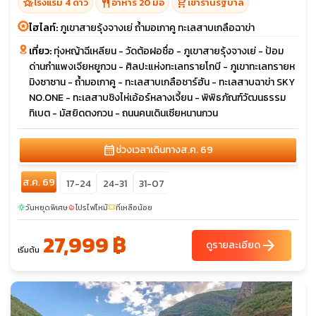
hotel_class
restaurant
shopping_cart
โรงแรม 4 ดาว
อาหาร 20 มื้อ
เข้าร้านรัฐบาล
ไฮไลท์:
ภูเขาสายรุ้งจางเย่ ถ้ำมอเกาคู ทะเลสาบเกลือฉาข่า
เที่ยว:
ทุ่งหญ้าฉีเหลียน - วัดต้อฝอชื่อ - ภูเขาสายรุ้งจางเย่ - ป้อม
ด่านกำแพงเจียหยูกวน - ศิลปะแห่งทะเลทรายโกบี - ภูเขาทะเลทรายห
มิงซาซาน - ถ้ำมอเกาคู - ทะเลสาบเกลือชาร์ฮัน - ทะเลสาบฉาข่า SKY
NO.ONE - ทะเลสาบชิงไห่เอ้อร์หลางเจี้ยน - พิพิธภัณฑ์วัฒนธรรม
ทิเบต - มัสยิดตงกวน - ถนนคนเดินเซียหนานกวน
calendar_month
ช่วงเวลาเดินทาง
ส.ค. 69
ส.ค. 69
17-24
24-31
31-07
วันหยุดพิเศษ
โปรไฟไหม้
ที่เหลือน้อย
sunny
local_fire_department
confirmation_number
27,999 ฿
arrow_forward
ดูรายละเอียด
เริ่มต้น