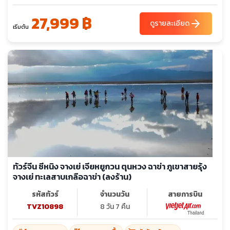
27,999 ฿
arrow_forward
ดูรายละเอียด
เริ่มต้น
ทัวร์จีน ซีหนิง จางเย่ เจียหยูกวน ตุนหวง ฉาข่า ภูเขาสายรุ้ง
จางเย่ ทะเลสาบเกลือฉาข่า (ลงร้าน)
รหัสทัวร์
จำนวนวัน
สายการบิน
TVZ10898
8 วัน 7 คืน