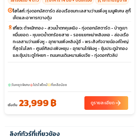
hotel_class
restaurant
shopping_cart
โรงแรม 4 ดาว
อาหาร 14 มื้อ + บนเครื่อง
เข้าร้านรัฐบาล
ไฮไลท์:
ทุ่งดอกมัสตาร์ด ล่องเรือชมทะเลสาบว่านเพิ่งหู เมนูพิเศษ สุกี้
เห็ดและอาหารกวางตุ้ง
เที่ยว:
ตำหนักทอง - สวนน้ำตกคุนหมิง - ทุ่งดอกมัสตาร์ด - ป่าภูเขา
หมื่นยอด - หุบเหวน้ำตกร้อยสาย - รอยแยกหม่าหลิงเหอ - ล่องเรือ
ทะเลสาบว่านเพิ่งหู - อุทยานเพิ่งหลิงปู่อี - พระสังกัจจายน์องค์ใหญ่
ที่สุดในโลก - ศูนย์ศิลปะเฟิงหยุน - อุทยานไท่ผิงหู - ซุ้มประตูม้าทอง
และซุ้มประตูไก่หยก - ถนนคนเดินหนานผิงเจีย - ทุ่งดอกทิวลิป
วันหยุดพิเศษ
โปรไฟไหม้
ที่เหลือน้อย
sunny
local_fire_department
confirmation_number
23,999 ฿
arrow_forward
ดูรายละเอียด
เริ่มต้น
ลิงก์ทัวร์ที่เกี่ยวข้อง