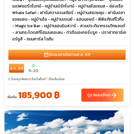
เมดฟยอร์ดโบทน์ - หมู่บ้านเบิร์กโบทน์ - หมู่บ้านอันเดเนส - ล่องเรือ
Whale Safari - ฟาร์มกวางเรนเดียร์ - หมู่บ้านสแตมซุน - ฟาร์มปลา
แซลมอน - หมู่บ้านโอ - หมู่บ้านเรเนย์ - แฮมนอยด์ - พิพิธภัณฑ์ไวกิ้ง
- Magic Ice Bar - หมู่บ้านเฮนนิงสวาร์ - สวนประติมากรรมวิกแลนด์
- ลานกระโดดสกีโฮเมนคอเลน - ท่าเรือเอเคอร์บรูค - ปราสาทอาร์เค
อร์ชูส์ - ถนนคาร์ล โจฮัน
calendar_month
ช่วงเวลาเดินทาง
ส.ค. 69
sunny
ส.ค. 69
11-20
วันหยุดพิเศษ
โปรไฟไหม้
ที่เหลือน้อย
sunny
local_fire_department
confirmation_number
185,900 ฿
arrow_forward
ดูรายละเอียด
เริ่มต้น