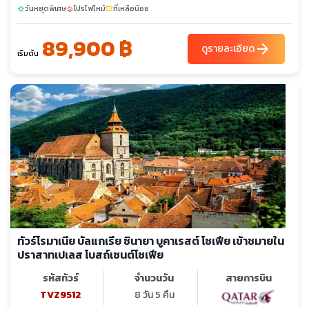
วันหยุดพิเศษ
โปรไฟไหม้
ที่เหลือน้อย
sunny
local_fire_department
confirmation_number
89,900 ฿
arrow_forward
ดูรายละเอียด
เริ่มต้น
ทัวร์โรมาเนีย บัลแกเรีย ซินายา บูคาเรสต์ โซเฟีย เข้าชมายใน
ปราสาทเปเลส โบสถ์เซนต์โซเฟีย
รหัสทัวร์
จำนวนวัน
สายการบิน
TVZ9512
8 วัน 5 คืน