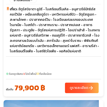
อ่านเพิ่มเติม
เที่ยว:
จัตุรัสปิอาตา อูนิรี - โบสถ์เซนต์ไมเคิล - อนุสาวรีย์มัทธิอัส
คอร์วินัส - เหมืองเกลือตูร์ดา - มหาวิหารแห่งซีบิว - จัตุรัสฮูเอท -
สะพานโกหก - ปราสาทคอร์วิน - โรงเรียนแห่งแรกของประเทศ
โรมาเนีย - โบสถ์ดำ - ปราสาทบราน - ปราสาทเปเลส - อาคาร
รัฐสภา - ประตูชัย - จัตุรัสแห่งการปฏิวัติ - โอเปร่าเฮ้าส์ - โรงทหาร
แห่งชาติ - อนุสาวรีย์เสรีภาพ - ถนนกูร์โก้ - ปราสาทซารีเวทส์ - โรง
ละครกลางแจ้งแบบโรมัน - สภาโรมัน - สุเหร่าโบราณ - พิพิธภัณฑ์
แห่งชาติบัลแกเรีย - มหาวิหารอเล็กซานเดอร์ เนฟสกี - อารามรีล่า -
โบสถ์เซนต์โซเฟีย - โบสถ์ยิวโซเฟีย - หอศิลป์แห่งชาติ
วันหยุดพิเศษ
โปรไฟไหม้
ที่เหลือน้อย
sunny
local_fire_department
confirmation_number
79,900 ฿
arrow_forward
ดูรายละเอียด
เริ่มต้น