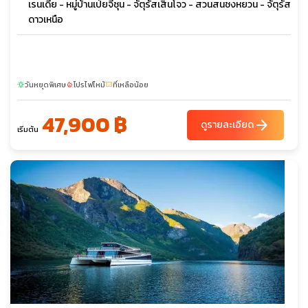
เรนเดีย - หมู่บ้านเป่ยจี่ชุน - จัตุรัสเสินโจว - สวนสนชงหยวน - จัตุรัส
ดาวเหนือ
วันหยุดพิเศษ
โปรไฟไหม้
ที่เหลือน้อย
sunny
local_fire_department
confirmation_number
47,900 ฿
arrow_forward
ดูรายละเอียด
เริ่มต้น