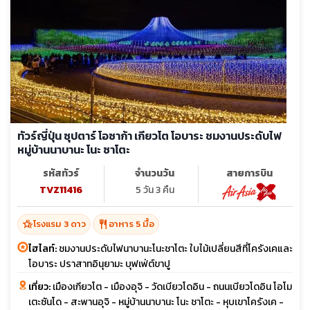
ทัวร์ญี่ปุ่น ซุปตาร์ โอซาก้า เกียวโต โอบาระ ชมงานประดับไฟ
หมู่บ้านนาบานะ โนะ ซาโตะ
รหัสทัวร์
จำนวนวัน
สายการบิน
TVZ11416
5 วัน 3 คืน
hotel_class
restaurant
โรงแรม 3 ดาว
อาหาร 5 มื้อ
ไฮไลท์:
ชมงานประดับไฟนาบานะโนะชาโตะ ใบไม้เปลี่ยนสีที่โครังเคและ
โอบาระ ปราสาทอินุยามะ บุฟเฟ่ต์ขาปู
เที่ยว:
เมืองเกียวโต - เมืองอุจิ - วัดเบียวโดอิน - ถนนเบียวโดอิน โอโม
เตะซันโด - สะพานอุจิ - หมู่บ้านนาบานะ โนะ ชาโตะ - หุบเขาโครังเค -