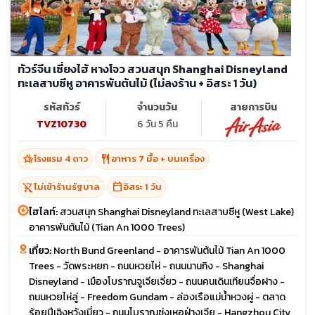
ทัวร์จีน เซี่ยงไฮ้ หางโจว สวนสนุก Shanghai Disneyland
ทะเลสาบซีหู อาคารพันต้นไม้ (ไม่ลงร้าน + อิสระ 1 วัน)
รหัสทัวร์
จำนวนวัน
สายการบิน
TVZ10730
6 วัน 5 คืน
hotel_class
restaurant
โรงแรม 4 ดาว
อาหาร 7 มื้อ + บนเครื่อง
shopping_cart_off
calendar_today
ไม่เข้าร้านรัฐบาล
อิสระ 1 วัน
ไฮไลท์:
สวนสนุก Shanghai Disneyland ทะเลสาบซีหู (West Lake)
อาคารพันต้นไม้ (Tian An 1000 Trees)
เที่ยว:
North Bund Greenland - อาคารพันต้นไม้ Tian An 1000
Trees - วัดพระหยก - ถนนหวยไห่ - ถนนนานกิง - Shanghai
Disneyland - เมืองโบราณจูเจียเจี่ยว - ถนนคนเดินเทียนจื่อฝาง -
ถนนหวยไห่ลู่ - Freedom Gundam - ล่องเรือแม่น้ำหวงผู่ - ตลาด
ร้อยปีเฉิงหวังเมี่ยว - ถนนโบราณซ่งเหอฝ่างเจีย - Hangzhou City