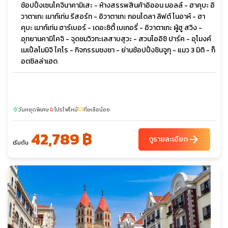
ช้อปปิ้งเซนโคจินาคามิเสะ - ห้างสรรพสินค้าอิออน มอลล์ - ฮาคุบะ อิ
วาตาเกะ เมาท์เท่น รีสอร์ท - อิวาตาเกะ กอนโดลา ลิฟต์ โนอาห์ - ฮา
คุบะ เมาท์เท่น ฮาร์เบอร์ - เดอะซิตี้ เบเกอรี่ - อิวาตาเกะ ผู้ฮู สวิง -
อุทยานคามิโคจิ - จุดชมวิวทะเลสาบสุวะ - สวนโออิชิ ปาร์ค - อุโมงค์
เมเปิ้ลโมมิจิ ไคโร - กิจกรรมชงชา - ย่านช้อปปิ้งชินจูกุ - แมว 3 มิติ - ก็
อตซิลล่าเฮด
วันหยุดพิเศษ
โปรไฟไหม้
ที่เหลือน้อย
sunny
local_fire_department
confirmation_number
42,789 ฿
arrow_forward
ดูรายละเอียด
เริ่มต้น