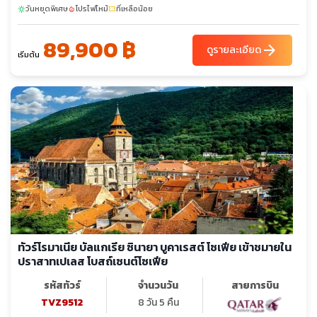
วันหยุดพิเศษ
โปรไฟไหม้
ที่เหลือน้อย
sunny
local_fire_department
confirmation_number
89,900 ฿
arrow_forward
ดูรายละเอียด
เริ่มต้น
ทัวร์โรมาเนีย บัลแกเรีย ซินายา บูคาเรสต์ โซเฟีย เข้าชมายใน
ปราสาทเปเลส โบสถ์เซนต์โซเฟีย
รหัสทัวร์
จำนวนวัน
สายการบิน
TVZ9512
8 วัน 5 คืน