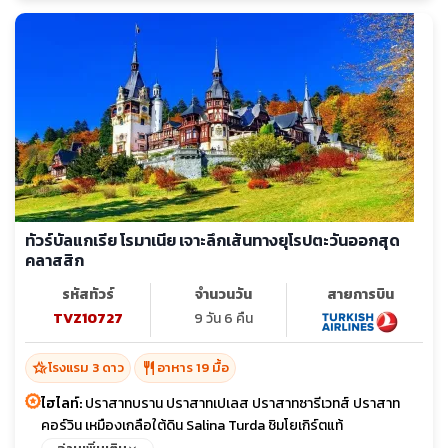
ทัวร์บัลแกเรีย โรมาเนีย เจาะลึกเส้นทางยุโรปตะวันออกสุด
คลาสสิก
รหัสทัวร์
จำนวนวัน
สายการบิน
TVZ10727
9 วัน 6 คืน
hotel_class
restaurant
โรงแรม 3 ดาว
อาหาร 19 มื้อ
ไฮไลท์:
ปราสาทบราน ปราสาทเปเลส ปราสาทซารีเวทส์ ปราสาท
คอร์วิน เหมืองเกลือใต้ดิน Salina Turda ชิมโยเกิร์ตแท้