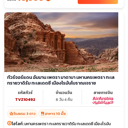
ทัวร์จอร์แดน อัมมาน เพตรา มาดาบา มหานครเพตรา ทะเล
ทรายวาดิรัม ทะเลเดดซี เมืองโรมันโบราณเจราช
รหัสทัวร์
จำนวนวัน
สายการบิน
TVZ10492
6 วัน 4 คืน
hotel_class
restaurant
โรงแรม 3 ดาว
อาหาร 10 มื้อ
ไฮไลท์:
มหานครเพตรา ทะเลทรายวาดิรัม ทะเลเดดซี เมืองโรมัน