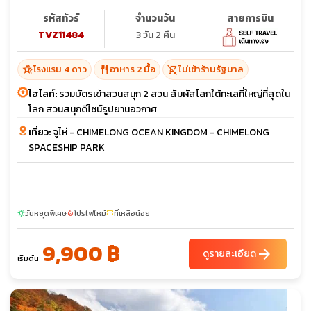
สนุก 2 คืน) (ไม่ลงร้าน)
รหัสทัวร์
จำนวนวัน
สายการบิน
TVZ11484
3 วัน 2 คืน
hotel_class
restaurant
shopping_cart_off
โรงแรม 4 ดาว
อาหาร 2 มื้อ
ไม่เข้าร้านรัฐบาล
ไฮไลท์:
รวมบัตรเข้าสวนสนุก 2 สวน สัมผัสโลกใต้ทะเลที่ใหญ่ที่สุดใน
โลก สวนสนุกดีไซน์รูปยานอวกาศ
เที่ยว:
จูไห่ - CHIMELONG OCEAN KINGDOM - CHIMELONG
SPACESHIP PARK
วันหยุดพิเศษ
โปรไฟไหม้
ที่เหลือน้อย
sunny
local_fire_department
confirmation_number
9,900 ฿
arrow_forward
ดูรายละเอียด
เริ่มต้น