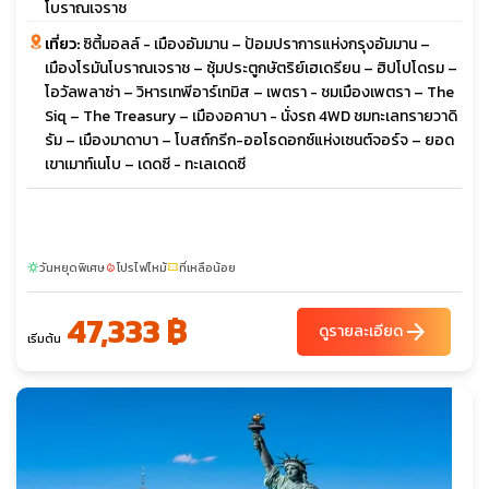
โบราณเจราช
เที่ยว:
ซิตี้มอลล์ - เมืองอัมมาน – ป้อมปราการแห่งกรุงอัมมาน –
เมืองโรมันโบราณเจราช – ซุ้มประตูกษัตริย์เฮเดรียน – ฮิปโปโดรม –
โอวัลพลาซ่า – วิหารเทพีอาร์เทมิส – เพตรา - ชมเมืองเพตรา – The
Siq – The Treasury – เมืองอคาบา - นั่งรถ 4WD ชมทะเลทรายวาดิ
รัม – เมืองมาดาบา – โบสถ์กรีก-ออโธดอกซ์แห่งเซนต์จอร์จ – ยอด
เขาเมาท์เนโบ – เดดซี - ทะเลเดดซี
วันหยุดพิเศษ
โปรไฟไหม้
ที่เหลือน้อย
sunny
local_fire_department
confirmation_number
47,333 ฿
arrow_forward
ดูรายละเอียด
เริ่มต้น