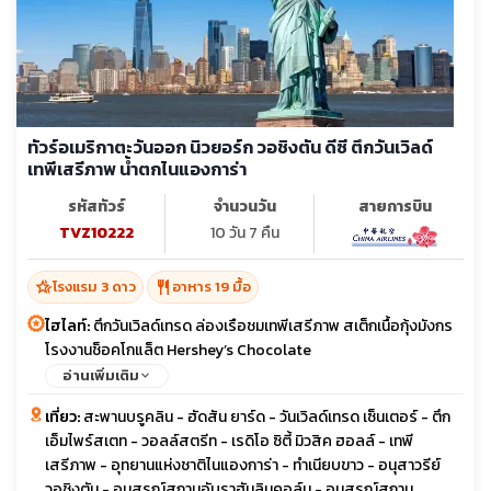
ทัวร์อเมริกาตะวันออก นิวยอร์ก วอชิงตัน ดีซี ตึกวันเวิลด์
เทพีเสรีภาพ น้ำตกไนแองการ่า
รหัสทัวร์
จำนวนวัน
สายการบิน
TVZ10222
10 วัน 7 คืน
hotel_class
restaurant
โรงแรม 3 ดาว
อาหาร 19 มื้อ
ไฮไลท์:
ตึกวันเวิลด์เทรด ล่องเรือชมเทพีเสรีภาพ สเต็กเนื้อกุ้งมังกร
โรงงานช็อคโกแล็ต Hershey’s Chocolate
อ่านเพิ่มเติม
เที่ยว:
สะพานบรูคลิน - ฮัดสัน ยาร์ด - วันเวิลด์เทรด เซ็นเตอร์ - ตึก
เอ็มไพร์สเตท - วอลล์สตรีท - เรดิโอ ซิตี้ มิวสิค ฮอลล์ - เทพี
เสรีภาพ - อุทยานแห่งชาติไนแองการ่า - ทำเนียบขาว - อนุสาวรีย์
วอชิงตัน - อนุสรณ์สถานอับราฮัมลินคอล์น - อนุสรณ์สถาน