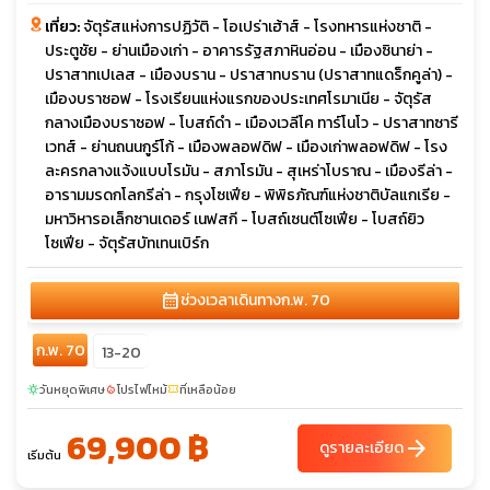
เที่ยว:
จัตุรัสแห่งการปฏิวัติ - โอเปร่าเฮ้าส์ - โรงทหารแห่งชาติ -
ประตูชัย - ย่านเมืองเก่า - อาคารรัฐสภาหินอ่อน - เมืองซินาย่า -
ปราสาทเปเลส - เมืองบราน - ปราสาทบราน (ปราสาทแดร็กคูล่า) -
เมืองบราซอฟ - โรงเรียนแห่งแรกของประเทศโรมาเนีย - จัตุรัส
กลางเมืองบราซอฟ - โบสถ์ดำ - เมืองเวลีโค ทาร์โนโว - ปราสาทซารี
เวทส์ - ย่านถนนกูร์โก้ - เมืองพลอฟดิฟ - เมืองเก่าพลอฟดิฟ - โรง
ละครกลางแจ้งแบบโรมัน - สภาโรมัน - สุเหร่าโบราณ - เมืองรีล่า -
อารามมรดกโลกรีล่า - กรุงโซเฟีย - พิพิธภัณฑ์แห่งชาติบัลแกเรีย -
มหาวิหารอเล็กซานเดอร์ เนฟสกี - โบสถ์เซนต์โซเฟีย - โบสถ์ยิว
โซเฟีย - จัตุรัสบัทเทนเบิร์ก
calendar_month
ช่วงเวลาเดินทาง
ก.พ. 70
ก.พ. 70
13-20
วันหยุดพิเศษ
โปรไฟไหม้
ที่เหลือน้อย
sunny
local_fire_department
confirmation_number
69,900 ฿
arrow_forward
ดูรายละเอียด
เริ่มต้น