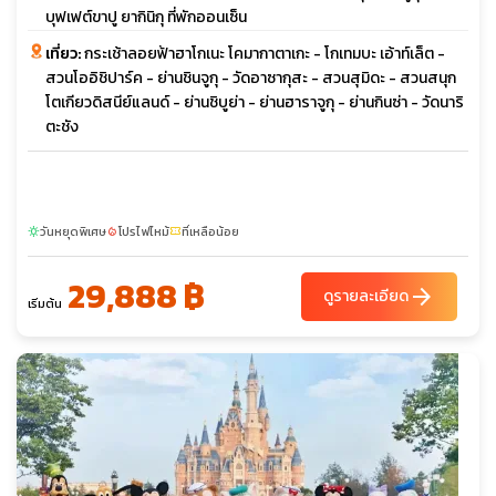
บุฟเฟต์ขาปู ยากินิกุ ที่พักออนเซ็น
เที่ยว:
กระเช้าลอยฟ้าฮาโกเนะ โคมากาตาเกะ - โกเทมบะ เอ้าท์เล็ต -
สวนโออิชิปาร์ค - ย่านชินจูกุ - วัดอาซากุสะ - สวนสุมิดะ - สวนสนุก
โตเกียวดิสนีย์แลนด์ - ย่านชิบูย่า - ย่านฮาราจูกุ - ย่านกินซ่า - วัดนาริ
ตะชัง
วันหยุดพิเศษ
โปรไฟไหม้
ที่เหลือน้อย
sunny
local_fire_department
confirmation_number
29,888 ฿
arrow_forward
ดูรายละเอียด
เริ่มต้น