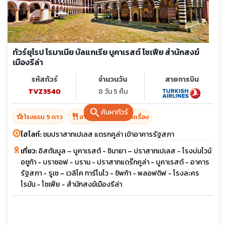
ทัวร์ยุโรป โรมาเนีย บัลแกเรีย บูคาเรสต์ โซเฟีย สำนักสงฆ์
เมืองรีล่า
รหัสทัวร์
จำนวนวัน
สายการบิน
TVZ3540
8 วัน 5 คืน
search
ค้นหาทัวร์
hotel_class
restaurant
โรงแรม 5 ดาว
อาหาร 16 มื้อ + บนเครื่อง
ไฮไลท์:
ชมปราสาทเปเลส แดรกคูล่า เข้าอาคารรัฐสภา
เที่ยว:
อิสตันบูล – บูคาเรสต์ - ซินายา – ปราสาทเปเลส - โรงบ่มไวน์
อซูก้า - บราซอฟ - บราน - ปราสาทแดร๊กคูล่า - บูคาเรสต์ - อาคาร
รัฐสภา - รูเซ – เวลิโค ทาร์โนโว - ชิพก้า - พลอฟดิฟ - โรงละคร
โรมัน - โซเฟีย - สำนักสงฆ์เมืองรีล่า