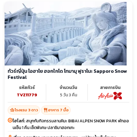
ทัวร์ญี่ปุ่น โอฮาโย ฮอกไกโด โทมามุ ฟุราโนะ Sapporo Snow
Festival
รหัสทัวร์
จำนวนวัน
สายการบิน
TVZ11779
5 วัน 3 คืน
hotel_class
restaurant
โรงแรม 3 ดาว
อาหาร 7 มื้อ
ไฮไลท์:
สนุกกับกิจกรรมลานหิมะ BIBAI ALPEN SNOW PARK พักออ
นเซ็น 1 คืน เซ็ตพิเศษ ปลาชิมาฮอกเกะ