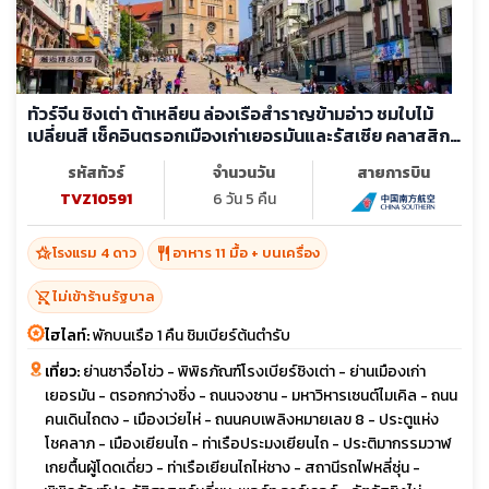
ทัวร์จีน ชิงเต่า ต้าเหลียน ล่องเรือสำราญข้ามอ่าว ชมใบไม้
เปลี่ยนสี เช็คอินตรอกเมืองเก่าเยอรมันและรัสเซีย คลาสสิก
สุดฟิน (ไม่ลงร้าน)
รหัสทัวร์
จำนวนวัน
สายการบิน
TVZ10591
6 วัน 5 คืน
hotel_class
restaurant
โรงแรม 4 ดาว
อาหาร 11 มื้อ + บนเครื่อง
shopping_cart_off
ไม่เข้าร้านรัฐบาล
ไฮไลท์:
พักบนเรือ 1 คืน ชิมเบียร์ต้นตำรับ
เที่ยว:
ย่านซาจื่อโข่ว - พิพิธภัณฑ์โรงเบียร์ชิงเต่า - ย่านเมืองเก่า
เยอรมัน - ตรอกกว่างซิ่ง - ถนนจงซาน - มหาวิหารเซนต์ไมเคิล - ถนน
คนเดินไถตง - เมืองเว่ยไห่ - ถนนคบเพลิงหมายเลข 8 - ประตูแห่ง
โชคลาภ - เมืองเยียนไถ - ท่าเรือประมงเยียนไถ - ประติมากรรมวาฬ
เกยตื้นผู้โดดเดี่ยว - ท่าเรือเยียนไถไห่ชาง - สถานีรถไฟหลี่ซุ่น -