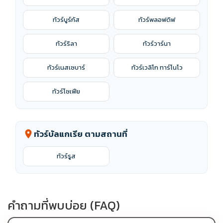
ทัวร์บูร์กัส
ทัวร์พลอฟดิฟ
ทัวร์ริลา
ทัวร์วาร์นา
ทัวร์เนสเซบาร์
ทัวร์เวลิโก ทาร์โนโว
ทัวร์โซเฟีย
ทัวร์บัลแกเรีย ตามสถานที่
location_on
ทัวร์รูส
คำถามที่พบบ่อย (FAQ)