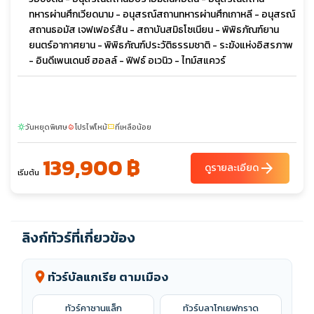
ทหารผ่านศึกเวียดนาม - อนุสรณ์สถานทหารผ่านศึกเกาหลี - อนุสรณ์
สถานธอมัส เจฟเฟอร์สัน - สถาบันสมิธโซเนียน - พิพิธภัณฑ์ยาน
ยนตร์อากาศยาน - พิพิธภัณฑ์ประวัติธรรมชาติ - ระฆังแห่งอิสรภาพ
- อินดีเพนเดนซ์ ฮอลล์ - ฟิฟธ์ อเวนิว - ไทม์สแควร์
วันหยุดพิเศษ
โปรไฟไหม้
ที่เหลือน้อย
sunny
local_fire_department
confirmation_number
139,900 ฿
arrow_forward
ดูรายละเอียด
เริ่มต้น
ลิงก์ทัวร์ที่เกี่ยวข้อง
ทัวร์บัลแกเรีย ตามเมือง
location_on
ทัวร์คาซานแล็ก
ทัวร์บลาโกเยฟกราด