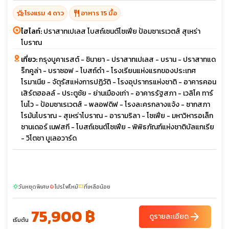
hotel_class
restaurant
โรงแรม 4 ดาว
อาหาร 15 มื้อ
ไฮไลท์:
ปราสาทเปเลส โบสถ์เซนต์โซเฟีย ป้อมซาเรเวตส์ สุเหร่า
โบราณ
เที่ยว:
กรุงบูคาเรสต์ - ชินายา - ปราสาทเปเลส - บราน - ปราสาทแด
ร็กคูล่า - บราซอฟ - โบสถ์ดำ - โรงเรียนแห่งแรกของประเทศ
โรมาเนีย - จัตุรัสแห่งการปฏิวัติ - โรงอุปรากรแห่งชาติ - อาคารคอน
เสิร์ตฮอลล์ - ประตูชัย - ย่านเมืองเก่า - อาคารรัฐสภา - เวลิโค ทาร์
โนโว - ป้อมซาเรเวตส์ - พลอฟดิฟ - โรงละครกลางแจ้ง - ซากสภา
โรมันโบราณ - สุเหร่าโบราณ - อารามริลา - โซเฟีย - มหาวิหารอเล็ก
ซานเดอร์ เนฟสกี - โบสถ์เซนต์โซเฟีย - พิพิธภัณฑ์แห่งชาติบัลแกเรีย
- วิโตชา บูเลอวาร์ด
วันหยุดพิเศษ
โปรไฟไหม้
ที่เหลือน้อย
sunny
local_fire_department
confirmation_number
75,900 ฿
arrow_forward
ดูรายละเอียด
เริ่มต้น