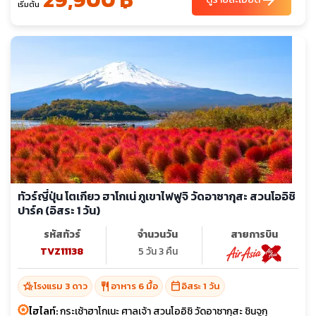
เริ่มต้น
ทัวร์ญี่ปุ่น โตเกียว ฮาโกเน่ ภูเขาไฟฟูจิ วัดอาซากุสะ สวนโออิชิ
ปาร์ค (อิสระ 1 วัน)
รหัสทัวร์
จำนวนวัน
สายการบิน
TVZ11138
5 วัน 3 คืน
hotel_class
restaurant
calendar_today
โรงแรม 3 ดาว
อาหาร 6 มื้อ
อิสระ 1 วัน
ไฮไลท์:
กระเช้าฮาโกเนะ ศาลเจ้า สวนโออิชิ วัดอาซากุสะ ชินจูกุ