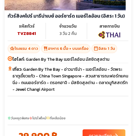
ทัวร์สิงคโปร์ มารีน่าเบย์ ออร์ชาร์ด เมอร์ไลอ้อน (อิสระ 1 วัน)
รหัสทัวร์
จำนวนวัน
สายการบิน
TVZ8841
3 วัน 2 คืน
hotel_class
restaurant
calendar_today
โรงแรม 4 ดาว
อาหาร 6 มื้อ + บนเครื่อง
อิสระ 1 วัน
ไฮไลท์:
Garden By The Bay เมอร์ไลอ้อน มัสยิดสุลต่าน
เที่ยว:
Garden By The Bay - อ่าวมารีน่า - เมอร์ไลอ้อน - วัดพระ
ธาตุเขี้ยวแก้ว - China Town Singapore - สวนสาธารณะฟอร์ทแคน
นิ่ง - ถนนออร์ชาร์ด - ตรอกฮาจิ - มัสยิดสุลต่าน - ตลาดบูกิสสตรีท
- Jewel Changi Airport
วันหยุดพิเศษ
โปรไฟไหม้
ที่เหลือน้อย
sunny
local_fire_department
confirmation_number
29,900 ฿
arrow_forward
ดูรายละเอียด