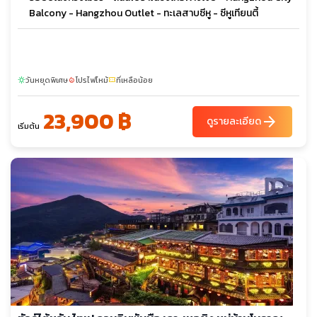
Balcony - Hangzhou Outlet - ทะเลสาบซีหู - ซีหูเทียนตี้
วันหยุดพิเศษ
โปรไฟไหม้
ที่เหลือน้อย
sunny
local_fire_department
confirmation_number
23,900 ฿
arrow_forward
ดูรายละเอียด
เริ่มต้น