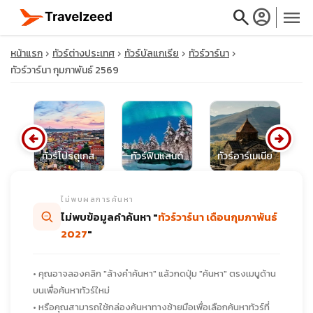
search
account_circle
menu
หน้าแรก
ทัวร์ต่างประเทศ
ทัวร์บัลแกเรีย
ทัวร์วาร์นา
ทัวร์วาร์นา กุมภาพันธ์ 2569
close
arrow_circle_left
arrow_circle_right
ีย
ทัวร์โปรตุเกส
ทัวร์ฟินแลนด์
ทัวร์อาร์เมเนีย
ท
travel_explore
ไม่พบผลการค้นหา
calendar_month
ไม่พบข้อมูลคำค้นหา "
ทัวร์วาร์นา เดือนกุมภาพันธ์
2027
"
search
• คุณอาจลองคลิก "ล้างคำค้นหา" แล้วกดปุ่ม "ค้นหา" ตรงเมนูด้าน
บนเพื่อค้นหาทัวร์ใหม่
• หรือคุณสามารถใช้กล่องค้นหาทางซ้ายมือเพื่อเลือกค้นหาทัวร์ที่