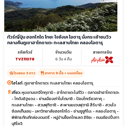
ทัวร์ญี่ปุ่น ฮอกไกโด โทยะ โจซังเค โอตารุ นั่งกระเช้าชมวิว
กลางคืนภูเขาฮาโกดาเตะ ทะเลสาบโทยะ คลองโอตารุ
รหัสทัวร์
จำนวนวัน
สายการบิน
TVZ11078
6 วัน 4 คืน
hotel_class
restaurant
โรงแรม 3 ดาว
อาหาร 9 มื้อ + บนเครื่อง
ไฮไลท์:
ภูเขาฮาโกดาเตะ ทะเลสาบโทยะ คลองโอตารุ
เที่ยว:
หุบเขานรกจิโกกุดานิ - ฮาโกดาเตะไนท์วิว - ตลาดเช้าฮาโกดาเตะ
- โกดังอิฐแดง - ย่านเมืองเก่าโมโตมาชิ - ป้อมโกเรียวคาคุ -
ทะเลสาบโทยะ - สวนฟุกิดาชิ - สะพานแขวนฟุตามิ สึริบาชิ - สวนโจ
ซังเคเก็นเซน - มหาวิทยาลัยฮอกไกโด - ย่านซูซูกิโนะ - คลองโอตารุ -
พิพิทธภัณฑ์กล่องดนตรี - หมู่บ้านช็อคโกแลต อิชิยะ - ถนนช้อปปิ้งทา
นุกิโคจิ