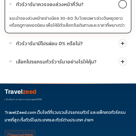
ทัวร์วาร์นาควรจองล่วงหน้ากี่วัน?
01
แนะนำจองล่วงหน้าอย่างน้อย 30-60 วัน โดยเฉพาะช่วงวันหยุดยาว
หรือฤดูกาลยอดนิยม เพื่อให้มีตัวเลือกวันเดินทางและราคาที่เหมาะกว่า
ทัวร์วาร์นามีโปรผ่อน 0% หรือไม่?
02
บางโปรแกรมมีโปรผ่อน 0% หรือโปรโมชั่นบัตรเครดิตตามเงื่อนไขที่
เลือกโปรแกรมทัวร์วาร์นาอย่างไรให้คุ้ม?
03
บริษัทกำหนด สามารถดูสัญลักษณ์โปรโมชั่นในรายการทัวร์แต่ละ
รายการได้
ควรดูจำนวนวัน ไฮไลต์ที่รวมจริง โรงแรม สายการบิน มื้ออาหาร และ
ช่วงราคา ไม่ควรเทียบจากราคาต่ำสุดเพียงอย่างเดียว
Travel
zeed
เริ่มต้นการเดินทางของคุณได้ที่นี่
TravelZeed.com เว็บไซต์ที่รวมรวมโปรแกรมทัวร์ และแพ็กเกจทัวร์ครบ
มากที่สุด ทั้งทัวร์ในประเทศและทัวร์ต่างประเทศ ง่ายๆ
ใบอนุญาต เลขที่ 11/08038