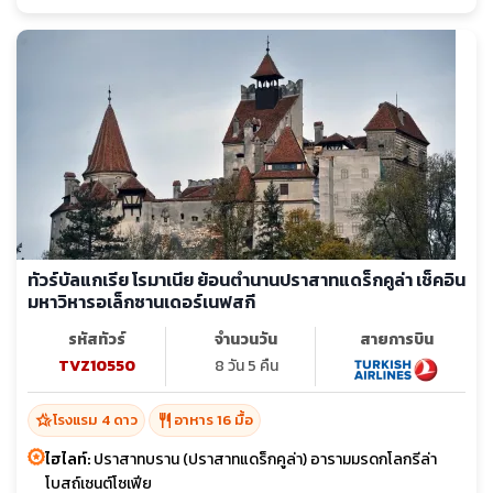
ทัวร์บัลแกเรีย โรมาเนีย ย้อนตำนานปราสาทแดร็กคูล่า เช็คอิน
มหาวิหารอเล็กซานเดอร์เนฟสกี
รหัสทัวร์
จำนวนวัน
สายการบิน
TVZ10550
8 วัน 5 คืน
hotel_class
restaurant
โรงแรม 4 ดาว
อาหาร 16 มื้อ
ไฮไลท์:
ปราสาทบราน (ปราสาทแดร็กคูล่า) อารามมรดกโลกรีล่า
โบสถ์เซนต์โซเฟีย