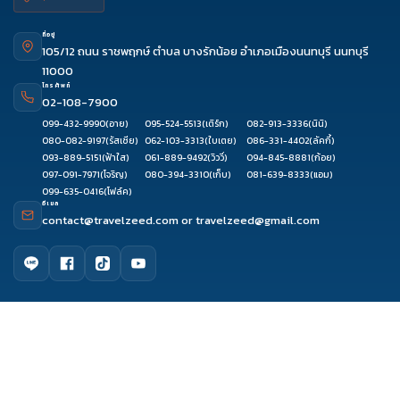
ที่อยู่
105/12 ถนน ราชพฤกษ์ ตำบล บางรักน้อย อำเภอเมืองนนทบุรี นนทบุรี
11000
โทรศัพท์
02-108-7900
099-432-9990
(อาย)
095-524-5513
(เติร์ก)
082-913-3336
(นินิ)
080-082-9197
(รัสเซีย)
062-103-3313
(ใบเตย)
086-331-4402
(ลัคกี้)
093-889-5151
(ฟ้าใส)
061-889-9492
(วิววี่)
094-845-8881
(ก้อย)
097-091-7971
(โจริญ)
080-394-3310
(เก็บ)
081-639-8333
(แอม)
099-635-0416
(โฟล์ค)
อีเมล
contact@travelzeed.com
or
travelzeed@gmail.com
ดูรีวิว
จองผ่านแชท
จองผ่านไลน์
โทรจองทัวร์
เมนูหลัก
หน้าแรก
จัดกรุ๊ปทัวร์