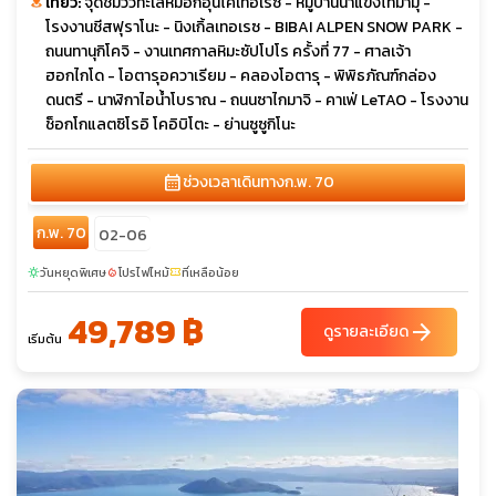
เที่ยว:
จุดชมวิวทะเลหมอกอุนไคเทอเรซ - หมู่บ้านน้ำแข็งโทมามุ -
โรงงานชีสฟุราโนะ - นิงเกิ้ลเทอเรซ - BIBAI ALPEN SNOW PARK -
ถนนทานุกิโคจิ - งานเทศกาลหิมะซัปโปโร ครั้งที่ 77 - ศาลเจ้า
ฮอกไกโด - โอตารุอควาเรียม - คลองโอตารุ - พิพิธภัณฑ์กล่อง
ดนตรี - นาฬิกาไอน้ำโบราณ - ถนนซาไกมาจิ - คาเฟ่ LeTAO - โรงงาน
ช็อกโกแลตซิโรอิ โคอิบิโตะ - ย่านซูซูกิโนะ
calendar_month
ช่วงเวลาเดินทาง
ก.พ. 70
ก.พ. 70
02-06
วันหยุดพิเศษ
โปรไฟไหม้
ที่เหลือน้อย
sunny
local_fire_department
confirmation_number
49,789 ฿
arrow_forward
ดูรายละเอียด
เริ่มต้น