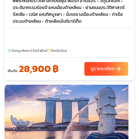
พิพิธภัณฑ์ประวัติศาสตร์หลี่ซุน-พอร์ท อาร์เธอร์ - จัตุรัสซิงไห่ -
ประติมากรรมร้อยปี แห่งเมืองต้าเหลียน - ย่านถนนประวัติศาสตร์
รัสเซีย - เวนิส แห่งทิศบูรพา - นั่งรถรางเมืองต้าเหลียน - ท่าเรือ
ประมงต้าเหลียน - ต้าเหลียนไนท์มาร์เก็ต
วันหยุดพิเศษ
โปรไฟไหม้
ที่เหลือน้อย
sunny
local_fire_department
confirmation_number
28,900 ฿
arrow_forward
ดูรายละเอียด
เริ่มต้น