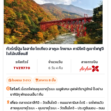
ทัวร์ญี่ปุ่น โอฮาโย โตเกียว ฮาคุบะ โทยามะ คามิโคจิ ภูเขาไฟฟูจิ
ใบไม้เปลี่ยนสี
รหัสทัวร์
จำนวนวัน
สายการบิน
TVZ11770
6 วัน 4 คืน
hotel_class
restaurant
โรงแรม 3 ดาว
อาหาร 8 มื้อ
ไฮไลท์:
นั่งรถไฟชมหุบเขาคุโรเบะ เมนูพิเศษ บุฟเฟ่ต์ขาปูยักษ์ ปิ้งย่าง
ยากินิกุ พักออนเซ็น 1 คืน
เที่ยว:
ตลาดปลาสึกิจิ - วัดเซ็นโซจิ - ถนนนาคามิเสะโดริ - รถไฟชมวิว
สายหุบเขาคุโรเบะ - หุบเขาคุโรเบะ - วัดเซ็นโคจิ - ประตูซันมอน - ถนน