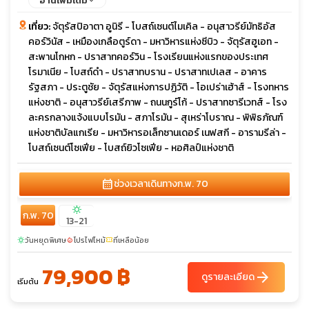
อ่านเพิ่มเติม
เที่ยว:
จัตุรัสปิอาตา อูนิรี - โบสถ์เซนต์ไมเคิล - อนุสาวรีย์มัทธิอัส
คอร์วินัส - เหมืองเกลือตูร์ดา - มหาวิหารแห่งซีบิว - จัตุรัสฮูเอท -
สะพานโกหก - ปราสาทคอร์วิน - โรงเรียนแห่งแรกของประเทศ
โรมาเนีย - โบสถ์ดำ - ปราสาทบราน - ปราสาทเปเลส - อาคาร
รัฐสภา - ประตูชัย - จัตุรัสแห่งการปฏิวัติ - โอเปร่าเฮ้าส์ - โรงทหาร
แห่งชาติ - อนุสาวรีย์เสรีภาพ - ถนนกูร์โก้ - ปราสาทซารีเวทส์ - โรง
ละครกลางแจ้งแบบโรมัน - สภาโรมัน - สุเหร่าโบราณ - พิพิธภัณฑ์
แห่งชาติบัลแกเรีย - มหาวิหารอเล็กซานเดอร์ เนฟสกี - อารามรีล่า -
โบสถ์เซนต์โซเฟีย - โบสถ์ยิวโซเฟีย - หอศิลป์แห่งชาติ
calendar_month
ช่วงเวลาเดินทาง
ก.พ. 70
sunny
ก.พ. 70
13-21
วันหยุดพิเศษ
โปรไฟไหม้
ที่เหลือน้อย
sunny
local_fire_department
confirmation_number
79,900 ฿
arrow_forward
ดูรายละเอียด
เริ่มต้น