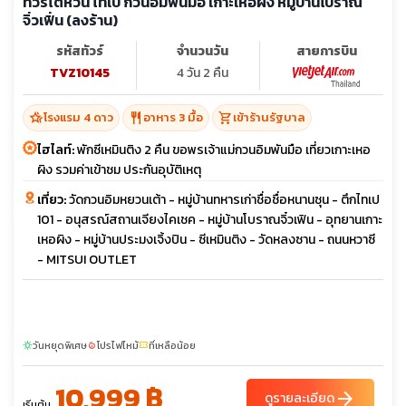
ทัวร์ไต้หวัน ไทเป กวนอิมพันมือ เกาะเหอผิง หมู่บ้านโบราณ
จิ่วเฟิ่น (ลงร้าน)
รหัสทัวร์
จำนวนวัน
สายการบิน
TVZ10145
4 วัน 2 คืน
hotel_class
restaurant
shopping_cart
โรงแรม 4 ดาว
อาหาร 3 มื้อ
เข้าร้านรัฐบาล
ไฮไลท์:
พักซีเหมินติง 2 คืน ขอพรเจ้าแม่กวนอิมพันมือ เที่ยวเกาะเหอ
ผิง รวมค่าเข้าชม ประกันอุบัติเหตุ
เที่ยว:
วัดกวนอิมหยวนเต้า - หมู่บ้านทหารเก่าชื่อชื่อหนานซุน - ตึกไทเป
101 - อนุสรณ์สถานเจียงไคเชค - หมู่บ้านโบราณจิ๋วเฟิน - อุทยานเกาะ
เหอผิง - หมู่บ้านประมงเจิ้งปิน - ซีเหมินติง - วัดหลงซาน - ถนนหวาซี
- MITSUI OUTLET
วันหยุดพิเศษ
โปรไฟไหม้
ที่เหลือน้อย
sunny
local_fire_department
confirmation_number
10,999 ฿
arrow_forward
ดูรายละเอียด
เริ่มต้น