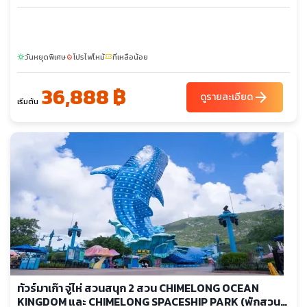
วันหยุดพิเศษ
โปรไฟไหม้
ที่เหลือน้อย
sunny
local_fire_department
confirmation_number
36,888 ฿
arrow_forward
ดูรายละเอียด
เริ่มต้น
ทัวร์มาเก๊า จู่ไห่ สวนสนุก 2 สวน CHIMELONG OCEAN
KINGDOM และ CHIMELONG SPACESHIP PARK (พักสวน