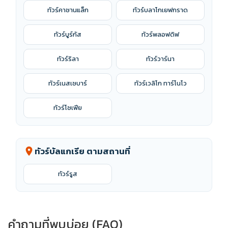
ทัวร์คาซานแล็ก
ทัวร์บลาโกเยฟกราด
ทัวร์บูร์กัส
ทัวร์พลอฟดิฟ
ทัวร์ริลา
ทัวร์วาร์นา
ทัวร์เนสเซบาร์
ทัวร์เวลิโก ทาร์โนโว
ทัวร์โซเฟีย
ทัวร์บัลแกเรีย ตามสถานที่
location_on
ทัวร์รูส
คำถามที่พบบ่อย (FAQ)