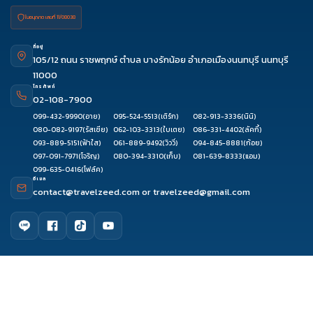
ใบอนุญาต เลขที่ 11/08038
ที่อยู่
105/12 ถนน ราชพฤกษ์ ตำบล บางรักน้อย อำเภอเมืองนนทบุรี นนทบุรี
11000
โทรศัพท์
02-108-7900
099-432-9990
(อาย)
095-524-5513
(เติร์ก)
082-913-3336
(นินิ)
080-082-9197
(รัสเซีย)
062-103-3313
(ใบเตย)
086-331-4402
(ลัคกี้)
093-889-5151
(ฟ้าใส)
061-889-9492
(วิววี่)
094-845-8881
(ก้อย)
097-091-7971
(โจริญ)
080-394-3310
(เก็บ)
081-639-8333
(แอม)
099-635-0416
(โฟล์ค)
อีเมล
contact@travelzeed.com
or
travelzeed@gmail.com
ดูรีวิว
จองผ่านแชท
จองผ่านไลน์
ติดต่อเซล
เมนูหลัก
หน้าแรก