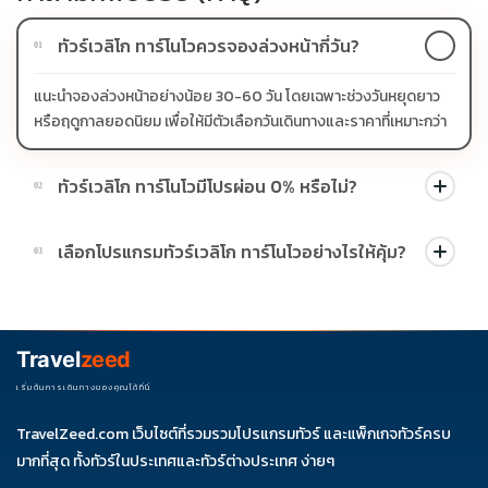
ทัวร์เวลิโก ทาร์โนโวควรจองล่วงหน้ากี่วัน?
01
แนะนำจองล่วงหน้าอย่างน้อย 30-60 วัน โดยเฉพาะช่วงวันหยุดยาว
หรือฤดูกาลยอดนิยม เพื่อให้มีตัวเลือกวันเดินทางและราคาที่เหมาะกว่า
ทัวร์เวลิโก ทาร์โนโวมีโปรผ่อน 0% หรือไม่?
02
บางโปรแกรมมีโปรผ่อน 0% หรือโปรโมชั่นบัตรเครดิตตามเงื่อนไขที่
เลือกโปรแกรมทัวร์เวลิโก ทาร์โนโวอย่างไรให้คุ้ม?
03
บริษัทกำหนด สามารถดูสัญลักษณ์โปรโมชั่นในรายการทัวร์แต่ละ
รายการได้
ควรดูจำนวนวัน ไฮไลต์ที่รวมจริง โรงแรม สายการบิน มื้ออาหาร และ
ช่วงราคา ไม่ควรเทียบจากราคาต่ำสุดเพียงอย่างเดียว
Travel
zeed
เริ่มต้นการเดินทางของคุณได้ที่นี่
TravelZeed.com เว็บไซต์ที่รวมรวมโปรแกรมทัวร์ และแพ็กเกจทัวร์ครบ
มากที่สุด ทั้งทัวร์ในประเทศและทัวร์ต่างประเทศ ง่ายๆ