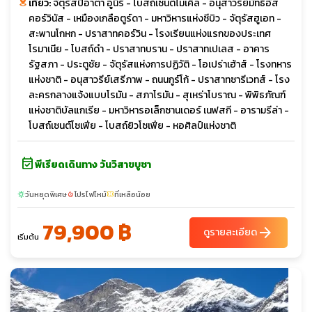
เที่ยว:
จัตุรัสปิอาตา อูนิรี - โบสถ์เซนต์ไมเคิล - อนุสาวรีย์มัทธิอัส
คอร์วินัส - เหมืองเกลือตูร์ดา - มหาวิหารแห่งซีบิว - จัตุรัสฮูเอท -
สะพานโกหก - ปราสาทคอร์วิน - โรงเรียนแห่งแรกของประเทศ
โรมาเนีย - โบสถ์ดำ - ปราสาทบราน - ปราสาทเปเลส - อาคาร
รัฐสภา - ประตูชัย - จัตุรัสแห่งการปฏิวัติ - โอเปร่าเฮ้าส์ - โรงทหาร
แห่งชาติ - อนุสาวรีย์เสรีภาพ - ถนนกูร์โก้ - ปราสาทซารีเวทส์ - โรง
ละครกลางแจ้งแบบโรมัน - สภาโรมัน - สุเหร่าโบราณ - พิพิธภัณฑ์
แห่งชาติบัลแกเรีย - มหาวิหารอเล็กซานเดอร์ เนฟสกี - อารามรีล่า -
โบสถ์เซนต์โซเฟีย - โบสถ์ยิวโซเฟีย - หอศิลป์แห่งชาติ
event_available
พีเรียดเดินทาง วันวิสาขบูชา
วันหยุดพิเศษ
โปรไฟไหม้
ที่เหลือน้อย
sunny
local_fire_department
confirmation_number
79,900 ฿
arrow_forward
ดูรายละเอียด
เริ่มต้น