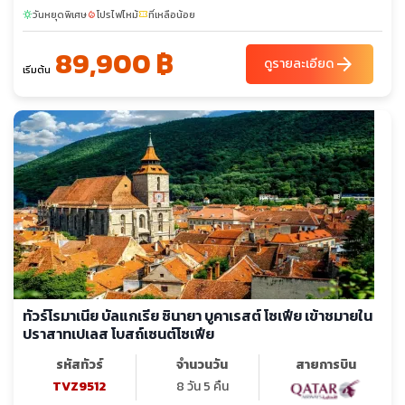
วันหยุดพิเศษ
โปรไฟไหม้
ที่เหลือน้อย
sunny
local_fire_department
confirmation_number
89,900 ฿
arrow_forward
ดูรายละเอียด
เริ่มต้น
ทัวร์โรมาเนีย บัลแกเรีย ซินายา บูคาเรสต์ โซเฟีย เข้าชมายใน
ปราสาทเปเลส โบสถ์เซนต์โซเฟีย
รหัสทัวร์
จำนวนวัน
สายการบิน
TVZ9512
8 วัน 5 คืน