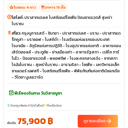
hotel_class
restaurant
โรงแรม 4 ดาว
อาหาร 15 มื้อ
ไฮไลท์:
ปราสาทเปเลส โบสถ์เซนต์โซเฟีย ป้อมซาเรเวตส์ สุเหร่า
โบราณ
เที่ยว:
กรุงบูคาเรสต์ - ชินายา - ปราสาทเปเลส - บราน - ปราสาทแด
ร็กคูล่า - บราซอฟ - โบสถ์ดำ - โรงเรียนแห่งแรกของประเทศ
โรมาเนีย - จัตุรัสแห่งการปฏิวัติ - โรงอุปรากรแห่งชาติ - อาคารคอน
เสิร์ตฮอลล์ - ประตูชัย - ย่านเมืองเก่า - อาคารรัฐสภา - เวลิโค ทาร์
โนโว - ป้อมซาเรเวตส์ - พลอฟดิฟ - โรงละครกลางแจ้ง - ซากสภา
โรมันโบราณ - สุเหร่าโบราณ - อารามริลา - โซเฟีย - มหาวิหารอเล็ก
ซานเดอร์ เนฟสกี - โบสถ์เซนต์โซเฟีย - พิพิธภัณฑ์แห่งชาติบัลแกเรีย
- วิโตชา บูเลอวาร์ด
event_available
พีเรียดเดินทาง วันวิสาขบูชา
วันหยุดพิเศษ
โปรไฟไหม้
ที่เหลือน้อย
sunny
local_fire_department
confirmation_number
75,900 ฿
arrow_forward
ดูรายละเอียด
เริ่มต้น