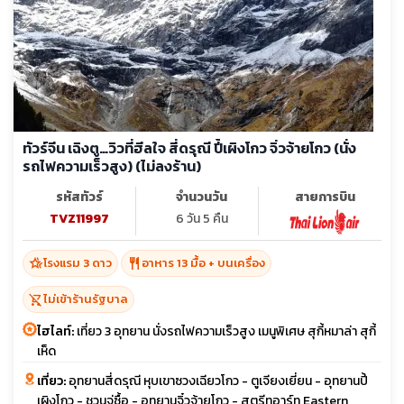
ทัวร์จีน เฉิงตู…วิวที่ฮีลใจ สี่ดรุณี ปี้เผิงโกว จิ่วจ้ายโกว (นั่ง
รถไฟความเร็วสูง) (ไม่ลงร้าน)
รหัสทัวร์
จำนวนวัน
สายการบิน
TVZ11997
6 วัน 5 คืน
hotel_class
restaurant
โรงแรม 3 ดาว
อาหาร 13 มื้อ + บนเครื่อง
shopping_cart_off
ไม่เข้าร้านรัฐบาล
ไฮไลท์:
เที่ยว 3 อุทยาน นั่งรถไฟความเร็วสูง เมนูพิเศษ สุกี้หมาล่า สุกี้
เห็ด
เที่ยว:
อุทยานสี่ดรุณี หุบเขาซวงเฉียวโกว - ตูเจียงเยี่ยน - อุทยานปี้
เผิงโกว - ชวนจู่ซื้อ - อุทยานจิ๋วจ้ายโกว - สตรีทอาร์ท Eastern