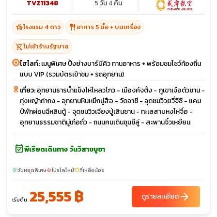
TVZ11348
5 วัน 4 คืน
hotel_class
restaurant
โรงแรม 4 ดาว
อาหาร 5 มื้อ + บนเครื่อง
shopping_cart_off
ไม่เข้าร้านรัฐบาล
ไฮไลท์:
เมนูพิเศษ ปิ้งย่างบาร์บีคิว ทานอาหาร + พร้อมชมโชว์ท้องถิ่น
แบบ VIP (รวมบัตรเข้าชม + รถอุทยาน)
เที่ยว:
อุทยานธารน้ำแข็งไห่โหลวโกว - เมืองคังติ้ง - ภูเขาเจ๋อตัวซาน -
ทุ่งหญ้าถ่ากง - อุทยานหินหมึกมู่สือ - วัดจาซี - จุดชมวิวยวี่จีซี - แคม
ป์พักผ่อนฉีหลินตู้ - จุดชมวิวเจียงปู่เสินซาน - ทะเลสาบหงไห่จื่อ -
อุทยานธรรมชาติมู่เก๋อถั่ว - ถนนคนเดินชุนซีลู่ - สะพานจิ๋วเหยียน
event_available
พีเรียดเดินทาง วันวิสาขบูชา
วันหยุดพิเศษ
โปรไฟไหม้
ที่เหลือน้อย
sunny
local_fire_department
confirmation_number
25,555 ฿
arrow_forward
ดูรายละเอียด
เริ่มต้น