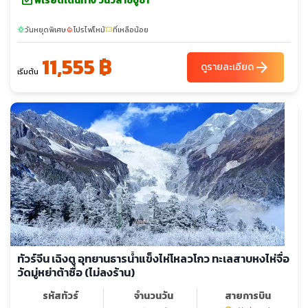
พีเรียดเดินทาง วันวิสาขบูชา
วันหยุดพิเศษ
โปรไฟไหม้
ที่เหลือน้อย
sunny
local_fire_department
confirmation_number
11,555 ฿
arrow_forward
ดูรายละเอียด
เริ่มต้น
ทัวร์จีน เฉิงตู อุทยานธารน้ำแข็งไห่โหลวโกว ทะเลสาบหงไห่จื่อ
วัดมู่หย่าต้าซื่อ (ไม่ลงร้าน)
รหัสทัวร์
จำนวนวัน
สายการบิน