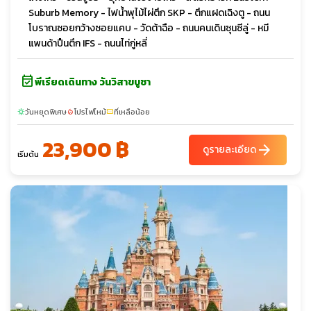
Suburb Memory - ไฟน้ำพุไม้ไผ่ตึก SKP - ตึกแฝดเฉิงตู - ถนน
โบราณซอยกว้างซอยแคบ - วัดต้าฉือ - ถนนคนเดินซุนซีลู่ - หมี
แพนด้าปืนตึก IFS - ถนนไท่กู่หลี่
event_available
พีเรียดเดินทาง วันวิสาขบูชา
วันหยุดพิเศษ
โปรไฟไหม้
ที่เหลือน้อย
sunny
local_fire_department
confirmation_number
23,900 ฿
arrow_forward
ดูรายละเอียด
เริ่มต้น