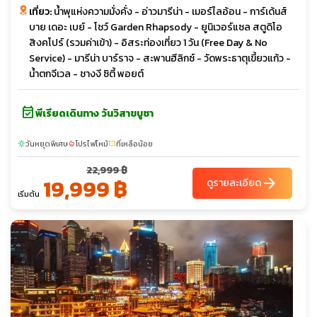
เที่ยว:
น้ำพุแห่งความมั่งคั่ง - อ่าวมารีน่า - เมอร์ไลอ้อน - การ์เด้นส์
บาย เดอะ เบย์ - โชว์ Garden Rhapsody - ยูนิเวอร์แซล สตูดิโอ
สิงคโปร์ (รวมค่าเข้า) - อิสระท่องเที่ยว 1 วัน (Free Day & No
Service) - มารีน่า บาร์ราจ - สะพานฮีลิกซ์ - วัดพระธาตุเขี้ยวแก้ว -
น้ำตกจีเวล - ชางงี ซิตี้ พอยต์
event_available
พีเรียดเดินทาง วันวิสาขบูชา
วันหยุดพิเศษ
โปรไฟไหม้
ที่เหลือน้อย
sunny
local_fire_department
confirmation_number
22,999 ฿
19,999 ฿
arrow_forward
ดูรายละเอียด
เริ่มต้น