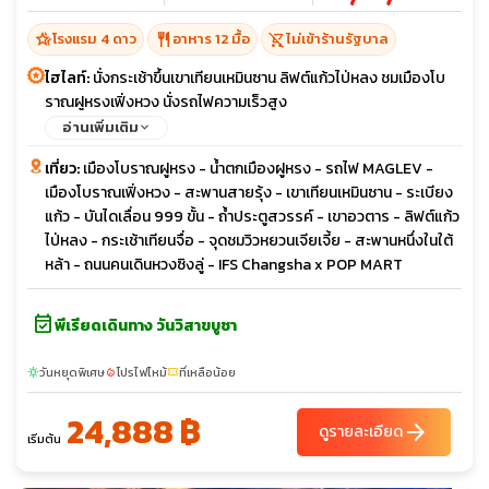
hotel_class
restaurant
shopping_cart_off
โรงแรม 4 ดาว
อาหาร 12 มื้อ
ไม่เข้าร้านรัฐบาล
ไฮไลท์:
นั่งกระเช้าขึ้นเขาเทียนเหมินซาน ลิฟต์แก้วไป่หลง ชมเมืองโบ
ราณฝูหรงเฟิ่งหวง นั่งรถไฟความเร็วสูง
อ่านเพิ่มเติม
เที่ยว:
เมืองโบราณฝูหรง - น้ำตกเมืองฝูหรง - รถไฟ MAGLEV -
เมืองโบราณเฟิ่งหวง - สะพานสายรุ้ง - เขาเทียนเหมินซาน - ระเบียง
แก้ว - บันไดเลื่อน 999 ขั้น - ถ้ำประตูสวรรค์ - เขาอวตาร - ลิฟต์แก้ว
ไป่หลง - กระเช้าเทียนจื่อ - จุดชมวิวหยวนเจียเจี้ย - สะพานหนึ่งในใต้
หล้า - ถนนคนเดินหวงซิงลู่ - IFS Changsha x POP MART
event_available
พีเรียดเดินทาง วันวิสาขบูชา
วันหยุดพิเศษ
โปรไฟไหม้
ที่เหลือน้อย
sunny
local_fire_department
confirmation_number
24,888 ฿
arrow_forward
ดูรายละเอียด
เริ่มต้น