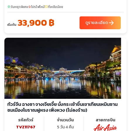
วันหยุดพิเศษ
โปรไฟไหม้
ที่เหลือน้อย
sunny
local_fire_department
confirmation_number
33,900 ฿
arrow_forward
ดูรายละเอียด
เริ่มต้น
ทัวร์จีน ฉางซา จางเจียเจี้ย นั่งกระเช้าขึ้นเขาเทียนเหมินซาน
ชมเมืองโบราณฝูหรง เฟิ่งหวง (ไม่ลงร้าน)
รหัสทัวร์
จำนวนวัน
สายการบิน
TVZ11767
5 วัน 4 คืน