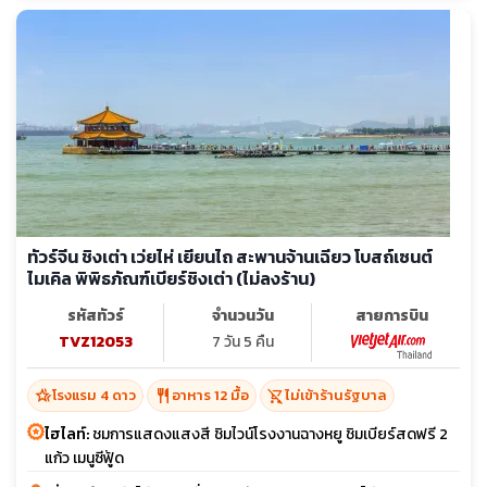
ทัวร์จีน ชิงเต่า เว่ยไห่ เยียนไถ สะพานจ้านเฉียว โบสถ์เซนต์
ไมเคิล พิพิธภัณฑ์เบียร์ชิงเต่า (ไม่ลงร้าน)
รหัสทัวร์
จำนวนวัน
สายการบิน
TVZ12053
7 วัน 5 คืน
hotel_class
restaurant
shopping_cart_off
โรงแรม 4 ดาว
อาหาร 12 มื้อ
ไม่เข้าร้านรัฐบาล
ไฮไลท์:
ชมการแสดงแสงสี ชิมไวน์โรงงานฉางหยู ชิมเบียร์สดฟรี 2
แก้ว เมนูซีฟู้ด