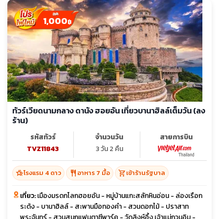
1,000
฿
ทัวร์เวียดนามกลาง ดานัง ฮอยอัน เที่ยวบานาฮิลล์เต็มวัน (ลง
ร้าน)
รหัสทัวร์
จำนวนวัน
สายการบิน
TVZ11843
3 วัน 2 คืน
hotel_class
restaurant
shopping_cart
โรงแรม 4 ดาว
อาหาร 7 มื้อ
เข้าร้านรัฐบาล
เที่ยว:
เมืองมรดกโลกฮอยอัน - หมู่บ้านแกะสลักหินอ่อน - ล่องเรือก
ระด้ง - บานาฮิลล์ - สะพานมือทองคำ - สวนดอกไม้ - ปราสาท
พระจันทร์ - สวนสนุกแฟนตาซีพาร์ค - วัดลิงห์อึ้ง เจ้าแม่กวนอิม -