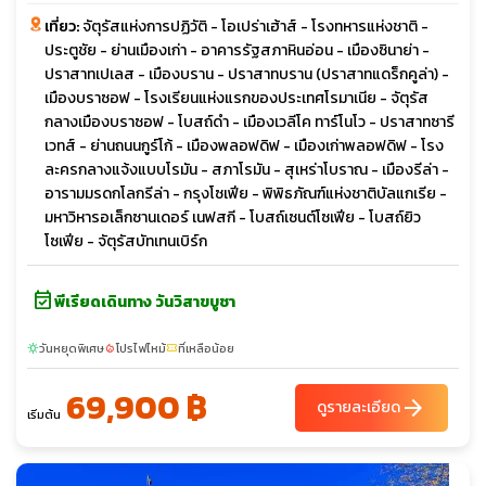
เที่ยว:
จัตุรัสแห่งการปฏิวัติ - โอเปร่าเฮ้าส์ - โรงทหารแห่งชาติ -
ประตูชัย - ย่านเมืองเก่า - อาคารรัฐสภาหินอ่อน - เมืองซินาย่า -
ปราสาทเปเลส - เมืองบราน - ปราสาทบราน (ปราสาทแดร็กคูล่า) -
เมืองบราซอฟ - โรงเรียนแห่งแรกของประเทศโรมาเนีย - จัตุรัส
กลางเมืองบราซอฟ - โบสถ์ดำ - เมืองเวลีโค ทาร์โนโว - ปราสาทซารี
เวทส์ - ย่านถนนกูร์โก้ - เมืองพลอฟดิฟ - เมืองเก่าพลอฟดิฟ - โรง
ละครกลางแจ้งแบบโรมัน - สภาโรมัน - สุเหร่าโบราณ - เมืองรีล่า -
อารามมรดกโลกรีล่า - กรุงโซเฟีย - พิพิธภัณฑ์แห่งชาติบัลแกเรีย -
มหาวิหารอเล็กซานเดอร์ เนฟสกี - โบสถ์เซนต์โซเฟีย - โบสถ์ยิว
โซเฟีย - จัตุรัสบัทเทนเบิร์ก
event_available
พีเรียดเดินทาง วันวิสาขบูชา
วันหยุดพิเศษ
โปรไฟไหม้
ที่เหลือน้อย
sunny
local_fire_department
confirmation_number
69,900 ฿
arrow_forward
ดูรายละเอียด
เริ่มต้น