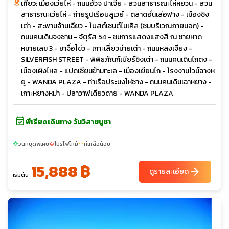
เที่ยว:
เมืองเว่ยไห่ - ถนนฮั่วจ ปาเจีย - สวนสาธารณะไห่หยวน - สวน
สาธารณะเว่ยไห่ - ถ่ายรูปเรือบลูเวย์ - ตลาดฮั่นเล่อฟาง - เมืองชิง
เต่า - สะพานจ้านเฉียว - โบสถ์เซนต์ไมเคิล (ชมบริเวณภายนอก) -
ถนนคนเดินจงซาน - จัตุรัส 54 - ชมการแสดงแสงสี ณ ชายหาด
หมายเลข 3 - ซาจื่อโข่ว - เกาะเสี่ยวม่ายเต่า - ถนนหลงเจียง -
SILVERFISH STREET - พิพิธภัณฑ์เบียร์ชิงเต่า - ถนนคนเดินไถตง -
เมืองเผิงไหล - แปดเซียนข้ามทะเล - เมืองเยียนไถ - โรงงานไวน์ฉางห
ยู - WANDA PLAZA - ท่าเรือประมงไห่ชาง - ถนนคนเดินเฉาหยาง -
เกาะหยางหม่า - ปลาวาฬเดียวดาย - WANDA PLAZA
event_available
พีเรียดเดินทาง วันวิสาขบูชา
วันหยุดพิเศษ
โปรไฟไหม้
ที่เหลือน้อย
sunny
local_fire_department
confirmation_number
15,888 ฿
arrow_forward
ดูรายละเอียด
เริ่มต้น