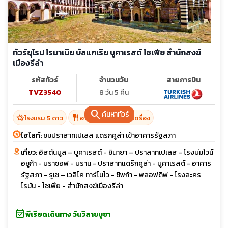
ทัวร์ยุโรป โรมาเนีย บัลแกเรีย บูคาเรสต์ โซเฟีย สำนักสงฆ์
เมืองรีล่า
รหัสทัวร์
จำนวนวัน
สายการบิน
TVZ3540
8 วัน 5 คืน
search
ค้นหาทัวร์
hotel_class
restaurant
โรงแรม 5 ดาว
อาหาร 16 มื้อ + บนเครื่อง
ไฮไลท์:
ชมปราสาทเปเลส แดรกคูล่า เข้าอาคารรัฐสภา
เที่ยว:
อิสตันบูล – บูคาเรสต์ - ซินายา – ปราสาทเปเลส - โรงบ่มไวน์
อซูก้า - บราซอฟ - บราน - ปราสาทแดร๊กคูล่า - บูคาเรสต์ - อาคาร
รัฐสภา - รูเซ – เวลิโค ทาร์โนโว - ชิพก้า - พลอฟดิฟ - โรงละคร
โรมัน - โซเฟีย - สำนักสงฆ์เมืองรีล่า
event_available
พีเรียดเดินทาง วันวิสาขบูชา