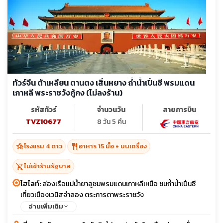
ทัวร์จีน ต้าเหลียน ตานตง เสิ่นหยาง ถ้ำน้ำเปิ่นซี พรมแดน
เกาหลี พระราชวังกู้กง (ไม่ลงร้าน)
รหัสทัวร์
จำนวนวัน
สายการบิน
TVZ10677
8 วัน 5 คืน
hotel_class
restaurant
โรงแรม 4 ดาว
อาหาร 15 มื้อ + บนเครื่อง
shopping_cart_off
ไม่เข้าร้านรัฐบาล
ไฮไลท์:
ล่องเรือแม่น้ำยาลูชมพรมแดนเกาหลีเหนือ ชมถ้ำน้ำเปิ่นซี
เที่ยวเมืองเวนิสจำลอง ตระการตาพระราชวัง
อ่านเพิ่มเติม