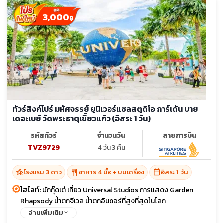
3,000
฿
ทัวร์สิงค์โปร์ มหัศจรรย์ ยูนิเวอร์แซลสตูดิโอ การ์เด้น บาย
เดอะเบย์ วัดพระธาตุเขี้ยวแก้ว (อิสระ 1 วัน)
รหัสทัวร์
จำนวนวัน
สายการบิน
TVZ9729
4 วัน 3 คืน
hotel_class
restaurant
calendar_today
โรงแรม 3 ดาว
อาหาร 4 มื้อ + บนเครื่อง
อิสระ 1 วัน
ไฮไลท์:
บักกุ๊ดเต๋ เที่ยว Universal Studios การแสดง Garden
Rhapsody น้ำตกจีเวล น้ำตกอินดอร์ที่สูงที่สุดในโลก
อ่านเพิ่มเติม