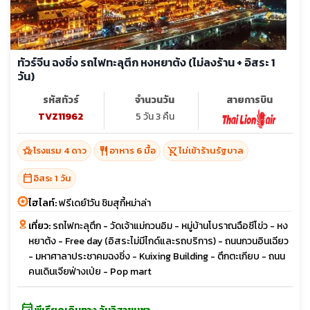
ทัวร์จีน ฉงชิ่ง รถไฟทะลุตึก หงหยาต้ง (ไม่ลงร้าน + อิสระ 1
วัน)
รหัสทัวร์
จำนวนวัน
สายการบิน
TVZ11962
5 วัน 3 คืน
hotel_class
restaurant
shopping_cart_off
โรงแรม 4 ดาว
อาหาร 6 มื้อ
ไม่เข้าร้านรัฐบาล
calendar_today
อิสระ 1 วัน
ไฮไลท์:
ฟรีเดย์1วัน ชิมสุกี้หม่าล่า
เที่ยว:
รถไฟทะลุตึก - วัดเจ้าแม่กวนอิม - หมู่บ้านโบราณฉือซีโข่ว - หง
หยาต้ง - Free day (อิสระไม่มีไกด์และรถบริการ) - ถนนกวนอินเฉียว
- มหาศาลาประชาคมฉงชิ่ง - Kuixing Building - ตึกตะเกียบ - ถนน
คนเดินเจียฟ่างเป่ย - Pop mart
event_available