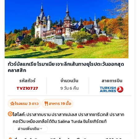
ทัวร์บัลแกเรีย โรมาเนีย เจาะลึกเส้นทางยุโรปตะวันออกสุด
คลาสสิก
รหัสทัวร์
จำนวนวัน
สายการบิน
TVZ10727
9 วัน 6 คืน
hotel_class
restaurant
โรงแรม 3 ดาว
อาหาร 19 มื้อ
ไฮไลท์:
ปราสาทบราน ปราสาทเปเลส ปราสาทซารีเวทส์ ปราสาท
คอร์วิน เหมืองเกลือใต้ดิน Salina Turda ชิมโยเกิร์ตแท้
อ่านเพิ่มเติม