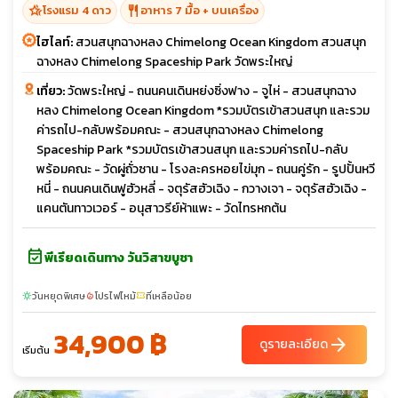
hotel_class
restaurant
โรงแรม 4 ดาว
อาหาร 7 มื้อ + บนเครื่อง
ไฮไลท์:
สวนสนุกฉางหลง Chimelong Ocean Kingdom สวนสนุก
ฉางหลง Chimelong Spaceship Park วัดพระใหญ่
เที่ยว:
วัดพระใหญ่ - ถนนคนเดินหย่งซิ่งฟาง - จูไห่ - สวนสนุกฉาง
หลง Chimelong Ocean Kingdom *รวมบัตรเข้าสวนสนุก และรวม
ค่ารถไป-กลับพร้อมคณะ - สวนสนุกฉางหลง Chimelong
Spaceship Park *รวมบัตรเข้าสวนสนุก และรวมค่ารถไป-กลับ
พร้อมคณะ - วัดผู่ถั่วซาน - โรงละครหอยไข่มุก - ถนนคู่รัก - รูปปั้นหวี
หนี่ - ถนนคนเดินฟูฮัวหลี่ - จตุรัสฮัวเฉิง - กวางเจา - จตุรัสฮัวเฉิง -
แคนตันทาวเวอร์ - อนุสาวรีย์ห้าแพะ - วัดไทรหกต้น
event_available
พีเรียดเดินทาง วันวิสาขบูชา
วันหยุดพิเศษ
โปรไฟไหม้
ที่เหลือน้อย
sunny
local_fire_department
confirmation_number
34,900 ฿
arrow_forward
ดูรายละเอียด
เริ่มต้น