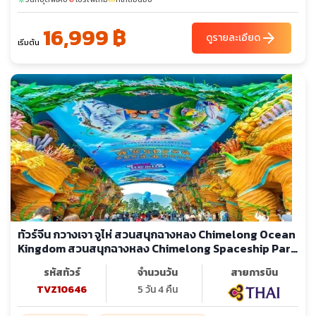
16,999 ฿
arrow_forward
ดูรายละเอียด
เริ่มต้น
ทัวร์จีน กวางเจา จูไห่ สวนสนุกฉางหลง Chimelong Ocean
Kingdom สวนสนุกฉางหลง Chimelong Spaceship Park
วัดพระใหญ่
รหัสทัวร์
จำนวนวัน
สายการบิน
TVZ10646
5 วัน 4 คืน