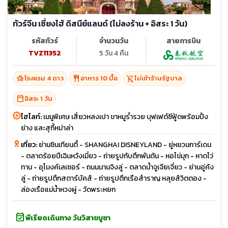
ทัวร์จีน เซี่ยงไฮ้ ดิสนีย์แลนด์ (ไม่ลงร้าน + อิสระ 1 วัน)
รหัสทัวร์
จำนวนวัน
สายการบิน
TVZ11352
5 วัน 4 คืน
hotel_class
restaurant
shopping_cart_off
โรงแรม 4 ดาว
อาหาร 10 มื้อ
ไม่เข้าร้านรัฐบาล
calendar_today
อิสระ 1 วัน
ไฮไลท์:
เมนูพิเศษ เสี่ยวหลงเปา ขาหมูร่ำรวย บุฟเฟต์ซีฟู้ดพร้อมปิ้ง
ย่าง และสุกี้หม่าล่า
เที่ยว:
ย่านซินเทียนตี้ - SHANGHAI DISNEYLAND - ยู่หยวนการ์เดน
- ตลาดร้อยปีเฉินหวังเมี่ยว - ถ่ายรูปกับตึกพันต้น - หอไข่มุก - หาดไว่
ทาน - อุโมงค์เลเซอร์ - ถนนนานจิงลู่ - ตลาดน้ำจูเจียเจี่ยว - ย่านอู่คัง
ลู่ - ถ่ายรูปตึกสตาร์บัคส์ - ถ่ายรูปตึกเรือสำราญ หลุยส์วิตตอง -
ล่องเรือแม่น้ำหวงผู่ - วัดพระหยก
event_available
พีเรียดเดินทาง วันวิสาขบูชา