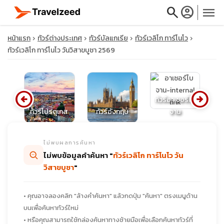
search
account_circle
menu
หน้าแรก
ทัวร์ต่างประเทศ
ทัวร์บัลแกเรีย
ทัวร์เวลิโก ทาร์โนโว
ทัวร์เวลิโก ทาร์โนโว วันวิสาขบูชา 2569
close
arrow_circle_left
arrow_circle_right
ทัวร์อาเซอร์ไบ
์ก
ทัวร์โปรตุเกส
ทัวร์อังกฤษ
จาน
travel_explore
ไม่พบผลการค้นหา
calendar_month
ไม่พบข้อมูลคำค้นหา "
ทัวร์เวลิโก ทาร์โนโว วัน
วิสาขบูชา
"
search
• คุณอาจลองคลิก "ล้างคำค้นหา" แล้วกดปุ่ม "ค้นหา" ตรงเมนูด้าน
บนเพื่อค้นหาทัวร์ใหม่
• หรือคุณสามารถใช้กล่องค้นหาทางซ้ายมือเพื่อเลือกค้นหาทัวร์ที่