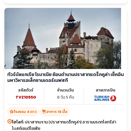
ทัวร์บัลแกเรีย โรมาเนีย ย้อนตำนานปราสาทแดร็กคูล่า เช็คอิน
มหาวิหารอเล็กซานเดอร์เนฟสกี
รหัสทัวร์
จำนวนวัน
สายการบิน
TVZ10550
8 วัน 5 คืน
hotel_class
restaurant
โรงแรม 4 ดาว
อาหาร 16 มื้อ
ไฮไลท์:
ปราสาทบราน (ปราสาทแดร็กคูล่า) อารามมรดกโลกรีล่า
โบสถ์เซนต์โซเฟีย