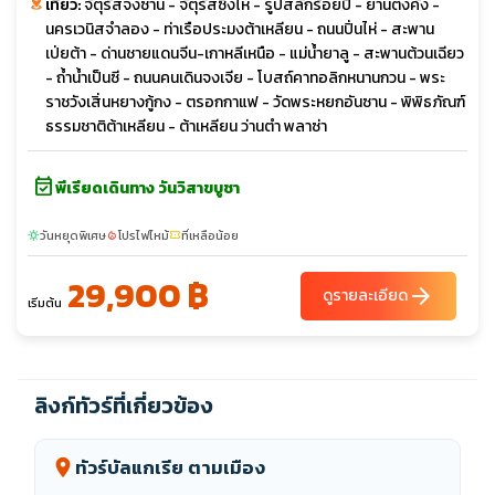
เที่ยว:
จัตุรัสจงซาน - จัตุรัสซิงไห่ - รูปสลักร้อยปี - ย่านตงคั่ง -
นครเวนิสจำลอง - ท่าเรือประมงต้าเหลียน - ถนนปิ่นไห่ - สะพาน
เป่ยต้า - ด่านชายแดนจีน-เกาหลีเหนือ - แม่น้ำยาลู - สะพานต้วนเฉียว
- ถ้ำน้ำเป็นซี - ถนนคนเดินจงเจีย - โบสถ์คาทอลิกหนานกวน - พระ
ราชวังเสิ่นหยางกู้กง - ตรอกกาแฟ - วัดพระหยกอันซาน - พิพิธภัณฑ์
ธรรมชาติต้าเหลียน - ต้าเหลียน ว่านตำ พลาซ่า
event_available
พีเรียดเดินทาง วันวิสาขบูชา
วันหยุดพิเศษ
โปรไฟไหม้
ที่เหลือน้อย
sunny
local_fire_department
confirmation_number
29,900 ฿
arrow_forward
ดูรายละเอียด
เริ่มต้น
ลิงก์ทัวร์ที่เกี่ยวข้อง
ทัวร์บัลแกเรีย ตามเมือง
location_on