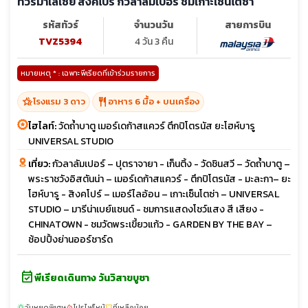
ทัวร์มาเลเซีย สิงคโปร์ กัวลาลัมเปอร์ ชมเกาะเซ็นโตซ่า
รหัสทัวร์
จำนวนวัน
สายการบิน
TVZ5394
4 วัน 3 คืน
หมายเหตุ * : เฉพาะพีเรียดที่เข้าร่วมรายการ
hotel_class
restaurant
โรงแรม 3 ดาว
อาหาร 6 มื้อ + บนเครื่อง
ไฮไลท์:
วัดถ้ำบาตู เมอร์เดก้าสแควร์ ตึกปิโตรนัส ยะโฮห์บารู
UNIVERSAL STUDIO
เที่ยว:
กัวลาลัมเปอร์ – ปุตราจายา - เก็นติ้ง - วัดชินสวี – วัดถ้ำบาตู –
พระราชวังอิสตันน่า – เมอร์เดก้าสแควร์ - ตึกปิโตรนัส - มะละกา– ยะ
โฮห์บารู - สิงคโปร์ – เมอร์ไลอ้อน – เกาะเซ็นโตซ่า – UNIVERSAL
STUDIO – มารีน่าเบย์แซนด์ - ชมการแสดงโชว์แสง สี เสียง -
CHINATOWN - ชมวัดพระเขี้ยวแก้ว - GARDEN BY THE BAY –
ช้อปปิ้งย่านออร์ชาร์ด
event_available
พีเรียดเดินทาง วันวิสาขบูชา
วันหยุดพิเศษ
โปรไฟไหม้
ที่เหลือน้อย
sunny
local_fire_department
confirmation_number