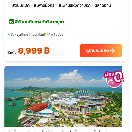
สวนเอเปค - สะพานมังกร - สะพานแห่งความรัก - ตลาดฮาน
event_available
พีเรียดเดินทาง วันวิสาขบูชา
วันหยุดพิเศษ
โปรไฟไหม้
ที่เหลือน้อย
sunny
local_fire_department
confirmation_number
8,999 ฿
arrow_forward
ดูรายละเอียด
เริ่มต้น