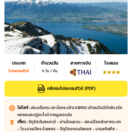
ประเภท
จำนวนวัน
สายการบิน
โรงแรม
โปรแกรมทัวร์
9 วัน 7 คืน
คลิกชมโปรแกรมทัวร์ (PDF)
ไฮไลท์ :
ล่องเรือกระจก นั่งกระเช้าCABRIO เข้าชมวังเวิร์ทซ์บวร์ค
หอยแมลงภู่อบไวน์ ขาหมูเยอรมัน
เที่ยว :
จัตุรัสดัมสแควร์ - ย่านโคมแดง - ล่องเรือหลังคากระจก
- โรงงานเจียระไนเพชร - จัตุรัสแกรนด์เพลส - มาเนเก้นพีส -