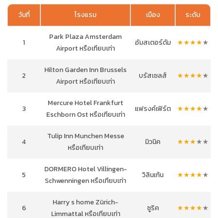
วันที่
โรงแรม
เมือง
ระดับ
Park Plaza Amsterdam
1
อัมสเตอร์ดัม
★
★
★
★
★
Airport หรือเทียบเท่า
Hilton Garden Inn Brussels
2
บรัสเซลส์
★
★
★
★
★
Airport หรือเทียบเท่า
Mercure Hotel Frankfurt
3
แฟรงค์เฟิร์ต
★
★
★
★
★
Eschborn Ost หรือเทียบเท่า
Tulip Inn Munchen Messe
4
มิวนิค
★
★
★
★
★
หรือเทียบเท่า
DORMERO Hotel Villingen-
5
วิลินเก้น
★
★
★
★
★
Schwenningen หรือเทียบเท่า
Harry s home Zürich-
6
ซูริค
★
★
★
★
★
Limmattal หรือเทียบเท่า