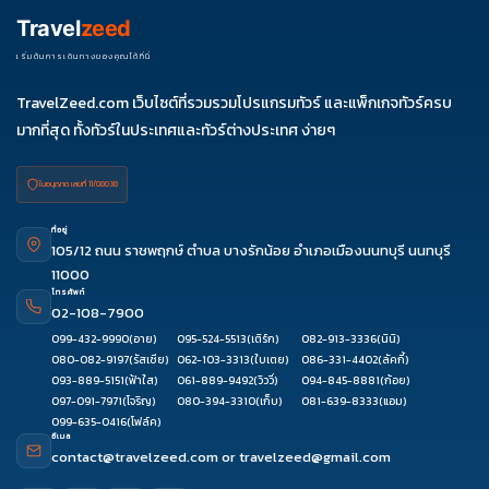
Travel
zeed
เริ่มต้นการเดินทางของคุณได้ที่นี่
TravelZeed.com เว็บไซต์ที่รวมรวมโปรแกรมทัวร์ และแพ็กเกจทัวร์ครบ
มากที่สุด ทั้งทัวร์ในประเทศและทัวร์ต่างประเทศ ง่ายๆ
ใบอนุญาต เลขที่ 11/08038
ที่อยู่
105/12 ถนน ราชพฤกษ์ ตำบล บางรักน้อย อำเภอเมืองนนทบุรี นนทบุรี
11000
โทรศัพท์
02-108-7900
099-432-9990
(อาย)
095-524-5513
(เติร์ก)
082-913-3336
(นินิ)
080-082-9197
(รัสเซีย)
062-103-3313
(ใบเตย)
086-331-4402
(ลัคกี้)
093-889-5151
(ฟ้าใส)
061-889-9492
(วิววี่)
094-845-8881
(ก้อย)
097-091-7971
(โจริญ)
080-394-3310
(เก็บ)
081-639-8333
(แอม)
099-635-0416
(โฟล์ค)
อีเมล
contact@travelzeed.com
or
travelzeed@gmail.com