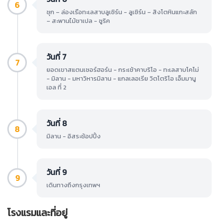
6
ซุก – ล่องเรือทะเลสาบลูเซิร์น - ลูเซิร์น – สิงโตหินแกะสลัก
– สะพานไม้ชาเปล - ซูริค
วันที่ 7
7
ยอดเขาสแตนเซอร์ฮอร์น - กระเช้าคาบริโอ - ทะเลสาบโคโม่
- มิลาน - มหาวิหารมิลาน - แกลเลอเรีย วิตโตริโอ เอ็มมานู
เอล ที่ 2
วันที่ 8
8
มิลาน - อิสระช้อปปิ้ง
วันที่ 9
9
เดินทางถึงกรุงเทพฯ
โรงแรมและที่อยู่