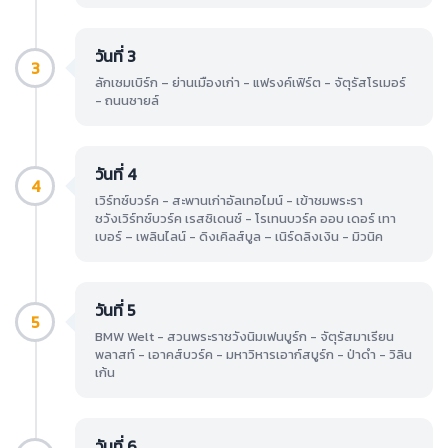
วันที่ 3
3
ลักเซมเบิร์ก – ย่านเมืองเก่า - แฟรงค์เฟิร์ต - จัตุรัสโรเมอร์
- ถนนซายล์
วันที่ 4
4
เวิร์ทซ์บวร์ค - สะพานเก่าอัลเทอไมน์ - เข้าชมพระรา
ชวังเวิร์ทซ์บวร์ค เรสซิเดนซ์ - โรเทนบวร์ค ออบ เดอร์ เทา
เบอร์ – เพลินไลน์ - ดิงเคิลส์บูล – เนิร์ดลิงเงิน - มิวนิค
วันที่ 5
5
BMW Welt - สวนพระราชวังนิมเฟนบูร์ก - จัตุรัสมาเรียน
พลาสท์ - เอาคส์บวร์ค - มหาวิหารเอาก์สบูร์ก - ป่าดำ - วิลิน
เก้น
วันที่ 6