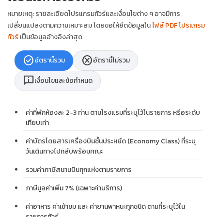
หมายเหตุ: รายละเอียดโปรแกรมทัวร์และเงื่อนไขต่าง ๆ อาจมีการ
เปลี่ยนแปลงตามความเหมาะสม โดยขอให้ยึดข้อมูลใน
ไฟล์ PDF โปรแกรม
ทัวร์
เป็นข้อมูลอ้างอิงล่าสุด
check_circle
cancel
อัตรานี้รวม
อัตรานี้ไม่รวม
chat_info
เงื่อนไขและข้อกำหนด
ค่าที่พักห้องละ 2-3 ท่าน ตามโรงแรมที่ระบุไว้ในรายการ หรือระดับ
เทียบเท่า
ค่าบัตรโดยสารเครื่องบินชั้นประหยัด (Economy Class) ที่ระบุ
วันเดินทางไปกลับพร้อมคณะ
รวมค่าภาษีสนามบินทุกแห่งตามรายการ
ภาษีมูลค่าเพิ่ม 7% (เฉพาะค่าบริการ)
ค่าอาหาร ค่าเข้าชม และ ค่ายานพาหนะทุกชนิด ตามที่ระบุไว้ใน
รายการทัวร์