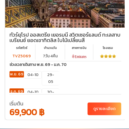
ทัวร์ยุโรป ออสเตรีย เยอรมนี สวิตเซอร์แลนด์ ทะเลสาบ
เบรียนซ์ ยอดเขาทิตลิส ใบไม้เปลี่ยนสี
รหัสทัวร์
จำนวนวัน
สายการบิน
โรงเเรม
TVZ5069
7วัน 4คืน
ช่วงเวลาเดินทาง พ.ย. 69 - ม.ค. 70
พ.ย. 69
04-10
29-
05
ธ.ค. 69
04-10
30-
05
เริ่มต้น
69,900 ฿
ดูรายละเอียด