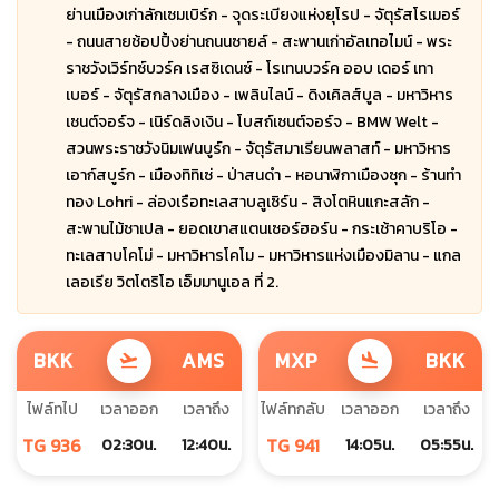
ย่านเมืองเก่าลักเซมเบิร์ก - จุดระเบียงแห่งยุโรป - จัตุรัสโรเมอร์
- ถนนสายช้อปปิ้งย่านถนนซายล์ - สะพานเก่าอัลเทอไมน์ - พระ
ราชวังเวิร์ทซ์บวร์ค เรสซิเดนซ์ - โรเทนบวร์ค ออบ เดอร์ เทา
เบอร์ - จัตุรัสกลางเมือง - เพลินไลน์ - ดิงเคิลส์บูล - มหาวิหาร
เซนต์จอร์จ - เนิร์ดลิงเงิน - โบสถ์เซนต์จอร์จ - BMW Welt -
สวนพระราชวังนิมเฟนบูร์ก - จัตุรัสมาเรียนพลาสท์ - มหาวิหาร
เอาก์สบูร์ก - เมืองทิทิเซ่ - ป่าสนดำ - หอนาฬิกาเมืองซุก - ร้านทำ
ทอง Lohri - ล่องเรือทะเลสาบลูเซิร์น - สิงโตหินแกะสลัก -
สะพานไม้ชาเปล - ยอดเขาสแตนเซอร์ฮอร์น - กระเช้าคาบริโอ -
ทะเลสาบโคโม่ - มหาวิหารโคโม - มหาวิหารแห่งเมืองมิลาน - แกล
เลอเรีย วิตโตริโอ เอ็มมานูเอล ที่ 2.
BKK
AMS
MXP
BKK
flight_takeoff
flight_land
ไฟล์ทไป
เวลาออก
เวลาถึง
ไฟล์ทกลับ
เวลาออก
เวลาถึง
TG 936
TG 941
02:30น.
12:40น.
14:05น.
05:55น.