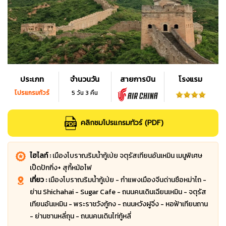
ประเภท
จำนวนวัน
สายการบิน
โรงแรม
โปรแกรมทัวร์
5 วัน 3 คืน
คลิกชมโปรแกรมทัวร์ (PDF)
ไฮไลท์ :
เมืองโบราณริมน้ำกู้เป่ย จตุรัสเทียนอันเหมิน เมนูพิเศษ
เป็ดปักกิ่ง+ สุกี้หม้อไฟ
เที่ยว :
เมืองโบราณริมน้ำกู้เป่ย - กำแพงเมืองจีนด่านซือหม่าไถ -
ย่าน Shichahai - Sugar Cafe - ถนนคนเดินเฉียนเหมิน - จตุรัส
เทียนอันเหมิน - พระราชวังกู้กง - ถนนหวังฝูจิ่ง - หอฟ้าเทียนถาน
- ย่านซานหลี่ถุน - ถนนคนเดินไท่กู้หลี่