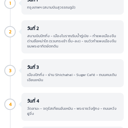
1
กรุงเทพฯ (สนามบินสุวรรณภูมิ)
วันที่ 2
2
สนามบินปักกิ่ง - เมืองโบราณริมน้ำกู่เป่ย – กำแพงเมืองจีน
ด่านซือหม่าไถ (รวมกระเช้า ขึ้น-ลง) - ชมวิวกำแพงเมืองจีน
ชมพระอาทิตย์ตกดิน
วันที่ 3
3
เมืองปักกิ่ง - ย่าน Shichahai - Sugar Café – ถนนคนเดิน
เฉียนเหมิน
วันที่ 4
4
วัดลามะ - จตุรัสเทียนอันเหมิน - พระราชวังกู้กง - ถนนหวัง
ฝูจิ่ง