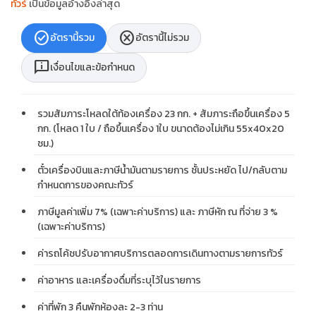
ทัวร์
เป็นข้อมูลอ้างอิงล่าสุด
check_circle
cancel
อัตรานี้รวม
อัตรานี้ไม่รวม
chat_info
เงื่อนไขและข้อกำหนด
รวมสัมภาระโหลดใต้ท้องเครื่อง 23 กก. + สัมภาระถือขึ้นเครื่อง 5
กก. (โหลด 1 ใบ / ถือขึ้นเครื่อง 1ใบ ขนาดต้องไม่เกิน 55x40x20
ชม.)
ตั๋วเครื่องบินและภาษีน้ำมันตามรายการ ชั้นประหยัด ไป/กลับตาม
กำหนดการของคณะทัวร์
ภาษีมูลค่าเพิ่ม 7% (เฉพาะค่าบริการ) และ ภาษีหัก ณ ที่จ่าย 3 %
(เฉพาะค่าบริการ)
ค่ารถโค้ชปรับอากาศบริการตลอดการเดินทางตามรายการทัวร์
ค่าอาหาร และเครื่องดื่มที่ระบุไว้ในรายการ
ค่าที่พัก 3 คืนพักห้องละ 2-3 ท่าน