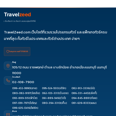
ธ.ค. 69
04-
06-11
11-16
18-23
25-30
09
27-01
Travel
zeed
ม.ค. 70
01-06
03-
เริ่มต้นการเดินทางของคุณได้ที่นี่
08
TravelZeed.com เว็บไซต์ที่รวมรวมโปรแกรมทัวร์ และแพ็กเกจทัวร์ครบ
มากที่สุด ทั้งทัวร์ในประเทศและทัวร์ต่างประเทศ ง่ายๆ
ใบอนุญาต เลขที่ 11/08038
ที่อยู่
105/12 ถนน ราชพฤกษ์ ตำบล บางรักน้อย อำเภอเมืองนนทบุรี นนทบุรี
11000
โทรศัพท์
02-108-7900
099-432-9990
(อาย)
095-524-5513
(เติร์ก)
082-913-3336
(นินิ)
080-082-9197
(รัสเซีย)
062-103-3313
(ใบเตย)
086-331-4402
(ลัคกี้)
093-889-5151
(ฟ้าใส)
061-889-9492
(วิววี่)
094-845-8881
(ก้อย)
097-091-7971
(โจริญ)
080-394-3310
(เก็บ)
081-639-8333
(แอม)
099-635-0416
(โฟล์ค)
อีเมล