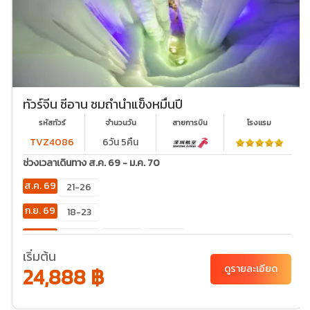
ทัวร์จีน ซีอาน ชมถ้ำน้ำแข็งหมื่นปี
รหัสทัวร์
จำนวนวัน
สายการบิน
โรงเเรม
TVZ4086
6วัน 5คืน
ช่วงเวลาเดินทาง ส.ค. 69 - ม.ค. 70
ส.ค. 69
21-26
ก.ย. 69
18-23
ต.ค. 69
02-
23-28
30-
07
04
เริ่มต้น
24,888 ฿
ดูรายละเอียด
พ.ย. 69
20-
25