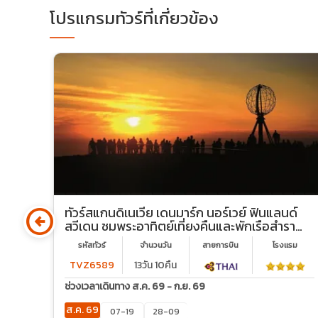
โปรแกรมทัวร์ที่เกี่ยวข้อง
arrow_circle_left
์
ทัวร์สแกนดิเนเวีย เดนมาร์ก นอร์เวย์ ฟินแลนด์
ฮล์ม
สวีเดน ชมพระอาทิตย์เที่ยงคืนและพักเรือสำราญ
DFDS
2 ลำ
รม
รหัสทัวร์
จำนวนวัน
สายการบิน
โรงเเรม
TVZ6589
13วัน 10คืน
ช่วงเวลาเดินทาง ส.ค. 69 - ก.ย. 69
ส.ค. 69
07-19
28-09