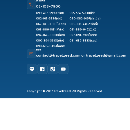
โทรศัพท์
02-108-7900
099-432-9990
(อาย)
095-524-5513
(เติร์ก)
082-913-3336
(นินิ)
080-082-9197
(รัสเซีย)
062-103-3313
(ใบเตย)
086-331-4402
(ลัคกี้)
093-889-5151
(ฟ้าใส)
061-889-9492
(วิววี่)
094-845-8881
(ก้อย)
097-091-7971
(โจริญ)
080-394-3310
(เก็บ)
081-639-8333
(แอม)
099-635-0416
(โฟล์ค)
อีเมล
contact@travelzeed.com
or
travelzeed@gmail.com
Copyright © 2017 Travelzeed. All Rights Reserved.