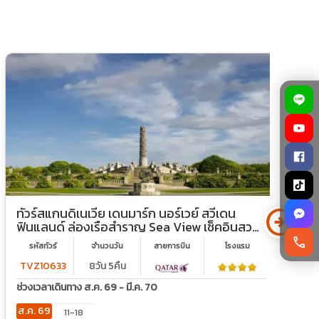
arrow_circle_right
ทัวร์สแกนดิเนเวีย เดนมาร์ก นอร์เวย์ สวีเดน
ท
ฟินแลนด์ ล่องเรือสำราญ Sea View เช็คอินสวน
ป
ประติมากรรมวิกเกอลันด์และเมืองเก่าแกมล่าส
call
รหัสทัวร์
จำนวนวัน
สายการบิน
โรงเเรม
แตน
TVZ10633
8วัน 5คืน
ช่วงเวลาเดินทาง ส.ค. 69 - มี.ค. 70
ช่
ส.ค. 69
ก
11-18