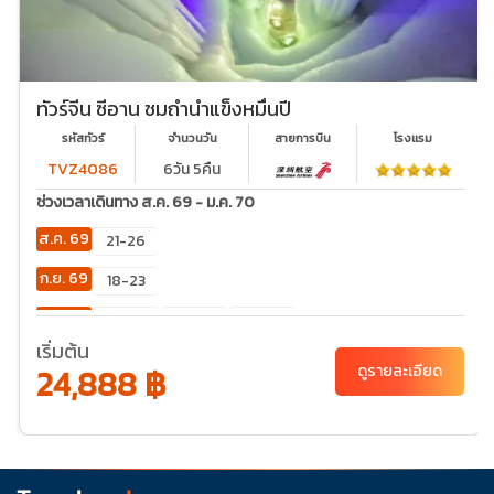
ทัวร์จีน ซีอาน ชมถ้ำน้ำแข็งหมื่นปี
รหัสทัวร์
จำนวนวัน
สายการบิน
โรงเเรม
TVZ4086
6วัน 5คืน
ช่วงเวลาเดินทาง ส.ค. 69 - ม.ค. 70
ส.ค. 69
21-26
ก.ย. 69
18-23
ต.ค. 69
02-
23-28
30-
07
04
เริ่มต้น
24,888 ฿
ดูรายละเอียด
พ.ย. 69
20-
25
ธ.ค. 69
04-
06-11
11-16
18-23
25-30
09
27-01