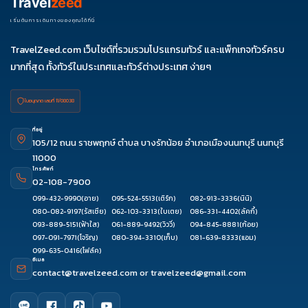
Travel
zeed
ม.ค. 70
01-06
03-
เริ่มต้นการเดินทางของคุณได้ที่นี่
08
TravelZeed.com เว็บไซต์ที่รวมรวมโปรแกรมทัวร์ และแพ็กเกจทัวร์ครบ
มากที่สุด ทั้งทัวร์ในประเทศและทัวร์ต่างประเทศ ง่ายๆ
ใบอนุญาต เลขที่ 11/08038
ที่อยู่
105/12 ถนน ราชพฤกษ์ ตำบล บางรักน้อย อำเภอเมืองนนทบุรี นนทบุรี
11000
โทรศัพท์
02-108-7900
099-432-9990
(อาย)
095-524-5513
(เติร์ก)
082-913-3336
(นินิ)
080-082-9197
(รัสเซีย)
062-103-3313
(ใบเตย)
086-331-4402
(ลัคกี้)
093-889-5151
(ฟ้าใส)
061-889-9492
(วิววี่)
094-845-8881
(ก้อย)
097-091-7971
(โจริญ)
080-394-3310
(เก็บ)
081-639-8333
(แอม)
099-635-0416
(โฟล์ค)
อีเมล
contact@travelzeed.com
or
travelzeed@gmail.com