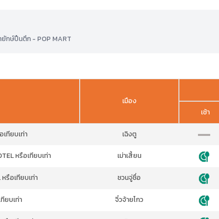
นด้ายักษ์ปืนตึก - POP MART
เมือง
เช้า
เทียบเท่า
เฉิงตู
L หรือเทียบเท่า
เม่าเสี้ยน
รือเทียบเท่า
ชวนจู่ชื่อ
ียบเท่า
จิ๋วจ้ายโกว