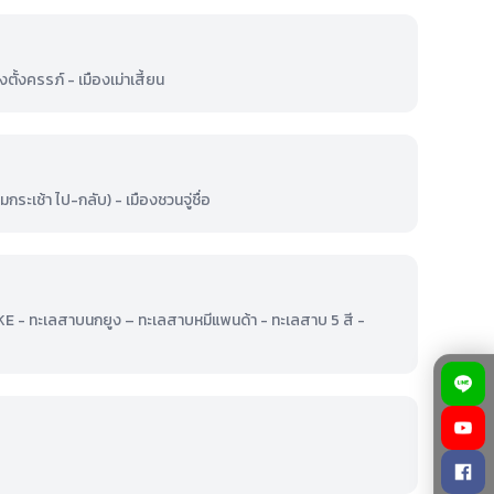
ั้งครรภ์ - เมืองเม่าเสี้ยน
มกระเช้า ไป-กลับ) - เมืองชวนจู่ชื่อ
AKE - ทะเลสาบนกยูง – ทะเลสาบหมีแพนด้า - ทะเลสาบ 5 สี -