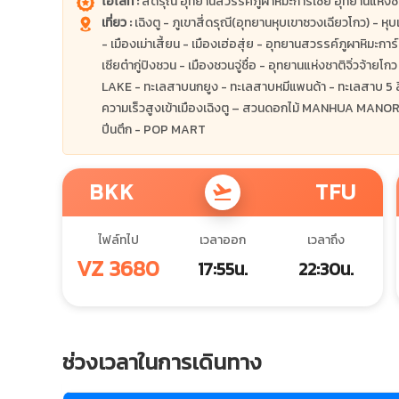
ไฮไลท์ :
สี่ดรุณี อุทยานสวรรค์ภูผาหิมะการ์เซีย อุทยานแห่งช
เที่ยว :
เฉิงตู - ภูเขาสี่ดรุณี(อุทยานหุบเขาซวงเฉียวโกว) - หุ
- เมืองเม่าเสี้ยน - เมืองเฮ่อสุ่ย - อุทยานสวรรค์ภูผาหิมะการ์เซ
เซียต๋ากู่ปิงชวน - เมืองชวนจู่ชื่อ - อุทยานแห่งชาติจิ่วจ้
LAKE - ทะเลสาบนกยูง - ทะเลสาบหมีแพนด้า - ทะเลสาบ 5 สี – 
ความเร็วสูงเข้าเมืองเฉิงตู – สวนดอกไม้ MANHUA MANOR (รวม
ปีนตึก - POP MART
BKK
TFU
flight_takeoff
ไฟล์ทไป
เวลาออก
เวลาถึง
VZ 3680
17:55น.
22:30น.
ช่วงเวลาในการเดินทาง