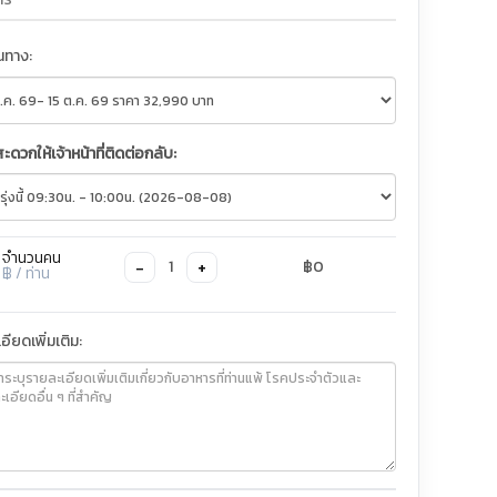
ินทาง:
สะดวกให้เจ้าหน้าที่ติดต่อกลับ:
จำนวนคน
−
+
1
฿0
฿
/ ท่าน
อียดเพิ่มเติม: