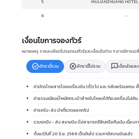
5
MULIANZHUANG HOTEL หร
6
-
เงื่อนไขการจองทัวร์
หมายเหตุ: รายละเอียดโปรแกรมทัวร์และเงื่อนไขต่าง ๆ อาจมีการเ
check_circle
cancel
chat_info
อัตรานี้รวม
อัตรานี้ไม่รวม
เงื่อนไขแล
ค่าบัตรโดยสารโดยเครื่องบิน (ตั๋ว) ไป และ กลับพร้อมคณะ 
ค่าธรรมเนียมน้ำหนักกระเป๋าสำหรับโหลดใต้ท้องเครื่องไม่เกิน 2
ค่ารถรับ-ส่ง นำเที่ยวตลอดทริป
รวมรถรับ - ส่ง สนามบิน (ไม่สามารถรีฟันหรือคืนเงิน เนื่องจ
ตั้งแต่วันที่ 20 มิ.ย. 2569 เป็นต้นไป รวมภาษีสนามบินแล้ว