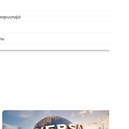
หตุแบบกลุ่ม)
แทน