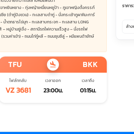
าติจิ่วจ้ายโกว ทะเลสาบหมีแพนด้า
ราคาร
บเขาหยินหยาง - ทุ่งหญ้าเหนี่ยนหยูป้า - ภูเขาหญิงตั้งครรภ์
ีย (ต๋ากู่ปิงชวน) - ทะเลสาบต๋ากู่ - นั่งกระเช้าภูผาหิมะการ์
ายโกว - น้ำตกธารไข่มุก - ทะเลสาบกระจก - ทะเลสาบ LONG
ล้าง
หมู่บ้านซู่เจิ้ง - สถานีรถไฟความเร็วสูง – นั่งรถไฟ
ค่าเข้า) - ถนนไท่กู๋หลี – ถนนซุนซีลู่ – หมีแพนด้ายักษ์
TFU
BKK
flight_land
ไฟล์ทกลับ
เวลาออก
เวลาถึง
VZ 3681
23:00น.
01:15น.