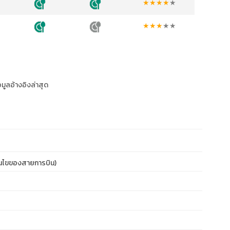
★
★
★
★
★
★
★
★
★
★
อมูลอ้างอิงล่าสุด
งื่อนไขของสายการบิน)