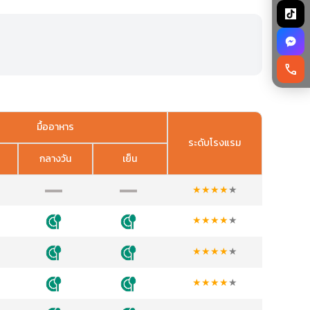
call
มื้ออาหาร
ระดับโรงแรม
กลางวัน
เย็น
★
★
★
★
★
★
★
★
★
★
★
★
★
★
★
★
★
★
★
★