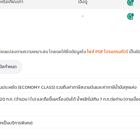
ือเทียบเท่า
เฉิงตู
-
ปลี่ยนแปลงตามความเหมาะสม โดยขอให้ยึดข้อมูลใน
ไฟล์ PDF โปรแกรมทัวร์
เป็นข้
ะข้อกำหนด
ชั้นประหยัด (ECONOMY CLASS) รวมถึงค่าภาษีสนามบินและค่าภาษีน้ำมันทุกแห่ง
0 ก.ก. (จำนวน 1 ใบ) และถือขึ้นเครื่องบินได้ น้ำหนักไม่เกิน 7 ก.ก.ต่อท่าน (ตามเ
ากเป็นบริการพิเศษ)