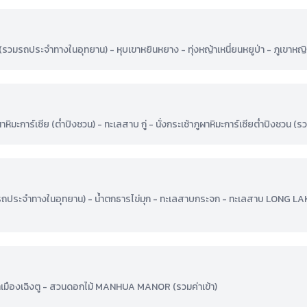
) (รวมรถประจำทางในอุทยาน) - หุบเขาหยินหยาง - ทุ่งหญ้าเหนี่ยนหยูป่า - ภูเขาหญิงต
าหิมะการ์เซีย (ต่ำปิงชวน) - ทะเลสาบ กู่ - นั่งกระเช้าภูผาหิมะการ์เซียต่ำปิงชวน (รว
(รวมรถประจำทางในอุทยาน) - น้ำตกธารไข่มุก - ทะเลสาบกระจก - ทะเลสาบ LONG L
้าเมืองเฉิงตู - สวนดอกไม้ MANHUA MANOR (รวมค่าเข้า)