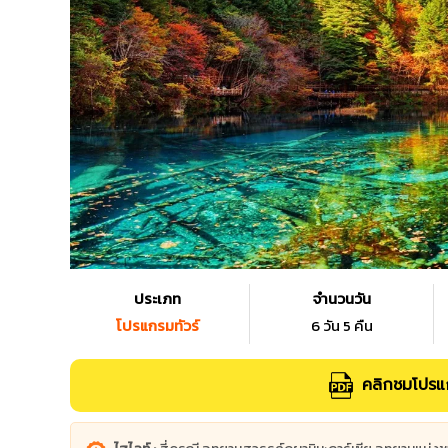
ประเภท
จำนวนวัน
โปรแกรมทัวร์
6 วัน 5 คืน
คลิกชมโปรแก