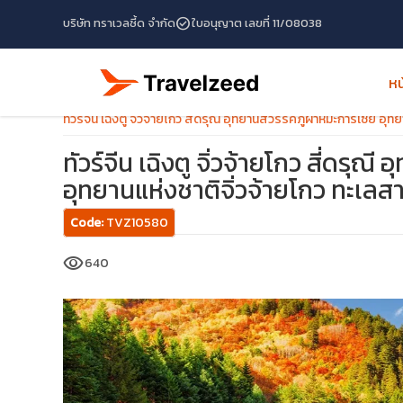
check_circle
บริษัท ทราเวลซี้ด จำกัด
ใบอนุญาต เลขที่ 11/08038
หน
หน้าแรก
โปรแกรมทัวร์
ทัวร์จีน
ทัวร์จีน เฉิงตู จิ่วจ้ายโกว สี่ดรุณี อุทยานสวรรค์ภูผาหิมะการ์เซีย อ
ทัวร์จีน เฉิงตู จิ่วจ้ายโกว สี่ดรุณ
อุทยานแห่งชาติจิ่วจ้ายโกว ทะเลส
Code:
TVZ10580
visibility
640
travel_explore
calendar_month
search