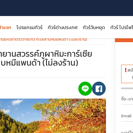
้าแรก
โปรแกรมทัวร์
ทัวร์ต่างประเทศ
ทัวร์วันหยุด
ทัวร์ โปรไฟ
ราคา:
ุทยานแห่งชาติจิ่วจ้ายโกว ทะเลสาบหมีแพนด้า (ไม่ลงร้าน)
ี อุทยานสวรรค์ภูผาหิมะการ์เซีย
าบหมีแพนด้า (ไม่ลงร้าน)
สมั
close