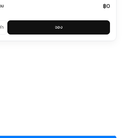
฿0
วม
ค่า
จอง