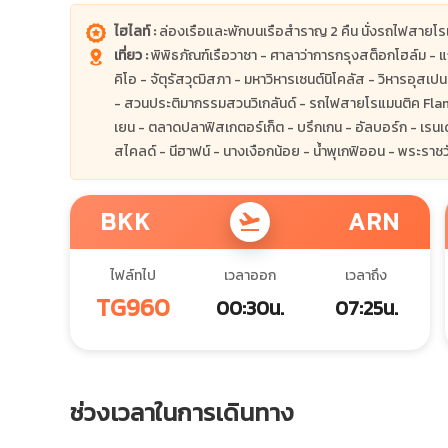
ไฮไลท์ :
ล่องเรือและพักบนเรือสำราญ 2 คืน นั่งรถไฟสายโร
เที่ยว :
พิพิธภัณฑ์เรือวาซา - ศาลาว่าการกรุงสต็อกโฮล์ม - แ
คิโอ - จัตุรัสวุฒิสภา - มหาวิหารเซนต์นิโคลัส - วิหารอุส
- สวนประติมากรรมสวนวิเกลันด์ - รถไฟสายโรแมนติค Fl
เยน - ตลาดปลาฟิสเกตอร์เก็ต - บรึกเกน - อัลบอร์ก - เรนเ
สไคลด์ - นีฮาฟน์ - นางเงือกน้อย - น้ำพุเกฟิออน - พระราช
BKK
ARN
flight_takeoff
ไฟล์ทไป
เวลาออก
เวลาถึง
TG960
00:30น.
07:25น.
ช่วงเวลาในการเดินทาง