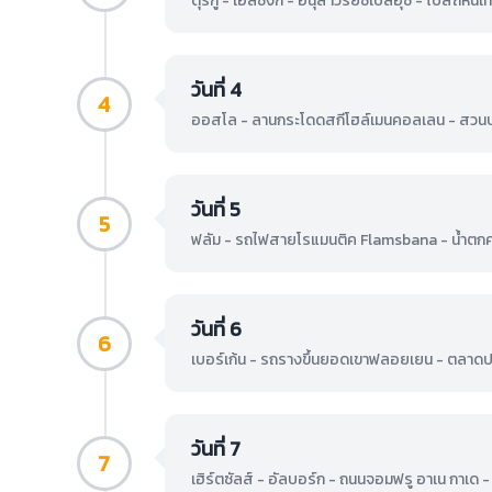
ตุรกู - เฮลซิงกิ - อนุสาวรีย์ซิเบลิอุซ - โบสถ์ห
วันที่ 4
4
ออสโล - ลานกระโดดสกีโฮล์เมนคอลเลน - สวนประ
วันที่ 5
5
ฟลัม - รถไฟสายโรแมนติค Flamsbana - น้ำตกคยอ
วันที่ 6
6
เบอร์เก้น - รถรางขึ้นยอดเขาฟลอยเยน - ตลาดปลา
วันที่ 7
7
เฮิร์ตซัลส์ - อัลบอร์ก - ถนนจอมฟรู อาเน กาเด 