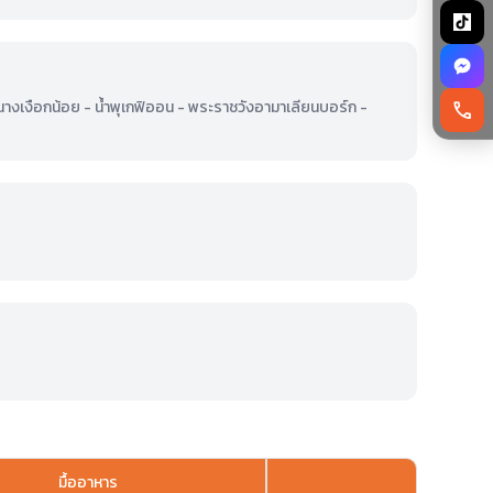
นางเงือกน้อย - น้ำพุเกฟิออน - พระราชวังอามาเลียนบอร์ก -
call
มื้ออาหาร