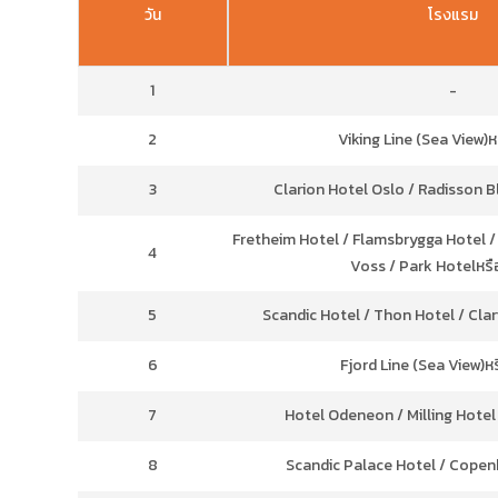
วัน
โรงแรม
1
-
2
Viking Line (Sea View)หร
3
Clarion Hotel Oslo / Radisson Bl
Fretheim Hotel / Flamsbrygga Hotel /
4
Voss / Park Hotelหรือ
5
Scandic Hotel / Thon Hotel / Clar
6
Fjord Line (Sea View)หร
7
Hotel Odeneon / Milling Hotel 
8
Scandic Palace Hotel / Copenh