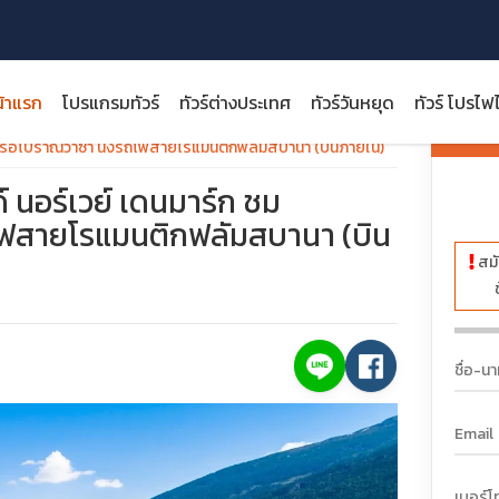
้าแรก
โปรแกรมทัวร์
ทัวร์ต่างประเทศ
ทัวร์วันหยุด
ทัวร์ โปรไฟ
รายกา
ณฑ์เรือโบราณวาซ่า นั่งรถไฟสายโรแมนติกฟลัมสบานา (บินภายใน)
์ นอร์เวย์ เดนมาร์ก ชม
ถไฟสายโรแมนติกฟลัมสบานา (บิน
สมั
close