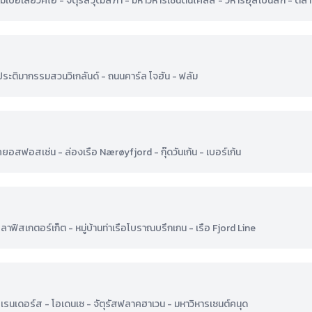
ินเทมเปอเลียวคิโอ - จัตุรัสวุฒิสภา - มหาวิหารเซนต์นิโคลัส - วิหารอุสเปนสกี้ 
ติมากรรมสวนวิเกลันด์ - ถนนคาร์ล โจฮัน - ฟลัม
สฟอสเช่น - ล่องเรือ Nærøyfjord - กุ๊ดวันเก้น - เบอร์เก้น
ฟิสเกตอร์เก็ต - หมู่บ้านท่าเรือโบราณบรึกเกน - เรือ Fjord Line
- เรนเดอร์ส - โอเดนเซ - จัตุรัสฟลาคฮาเวน - มหาวิหารเซนต์คนุด