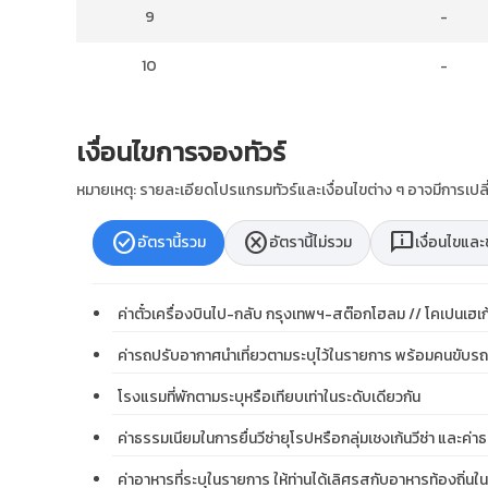
9
-
10
-
เงื่อนไขการจองทัวร์
หมายเหตุ: รายละเอียดโปรแกรมทัวร์และเงื่อนไขต่าง ๆ อาจมีการเ
check_circle
cancel
chat_info
อัตรานี้รวม
อัตรานี้ไม่รวม
เงื่อนไขแล
ค่าตั๋วเครื่องบินไป-กลับ กรุงเทพฯ-สต๊อกโฮลม // โคเปนเฮ
ค่ารถปรับอากาศนำเที่ยวตามระบุไว้ในรายการ พร้อมคนขับรถ
โรงแรมที่พักตามระบุหรือเทียบเท่าในระดับเดียวกัน
ค่าธรรมเนียมในการยื่นวีซ่ายุโรปหรือกลุ่มเชงเก้นวีซ่า และค่าธ
ค่าอาหารที่ระบุในรายการ ให้ท่านได้เลิศรสกับอาหารท้องถิ่น