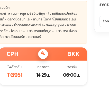
ราคาร
แมนติก
กมล่า สแตน - อนุสาวรีย์ซิเบลิอุซ - โบสถ์หินเทมเปอเลียว
เปนสกี้ - ตลาดนัดริมทะเล - ลานกระโดดสกีโฮล์เมนคอลเลน
ล้าง
amsbana - น้ำตกคยอสฟอสเช่น - Nærøyfjord - ฟลอย
ดอร์ส - โอเดนเซ - มหาวิหารเซนต์คนุด - มหาวิหารแห่งรอ
วังอามาเลียนบอร์ก - ดราเยอร์
CPH
BKK
flight_land
ไฟล์ทกลับ
เวลาออก
เวลาถึง
TG951
14:25น.
06:00น.