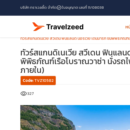
check_circle
บริษัท ทราเวลซี้ด จำกัด
ใบอนุญาต เลขที่ 11/08038
หน
หน้าแรก
โปรแกรมทัวร์
ทัวร์เดนมาร์ก
ทัวร์สแกนดิเนเวีย สวีเดน ฟินแลนด์ นอร์เวย์ เดนมาร์ก ชมพิพิธภั
ทัวร์สแกนดิเนเวีย สวีเดน ฟินแลนด
พิพิธภัณฑ์เรือโบราณวาซ่า นั่งร
ภายใน)
Code:
TVZ10582
visibility
327
travel_explore
calendar_month
search