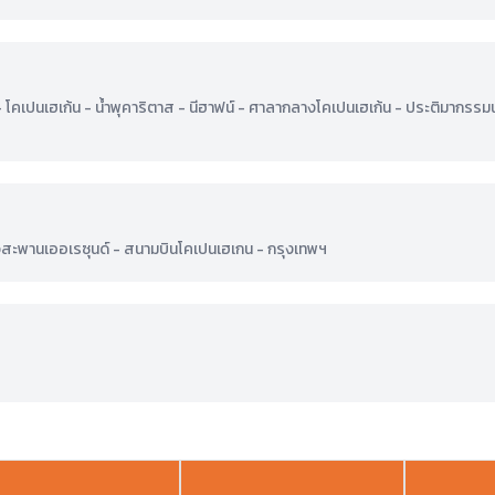
โคเปนเฮเก้น - น้ำพุคาริตาส - นีฮาฟน์ - ศาลากลางโคเปนเฮเก้น - ประติมากรรม
ิวสะพานเออเรซุนด์ - สนามบินโคเปนเฮเกน - กรุงเทพฯ