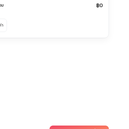
฿0
วม
ค่า