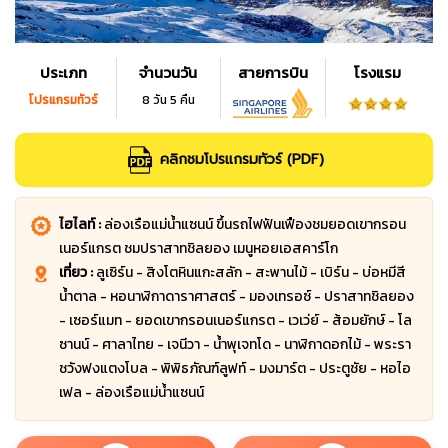
ประเภท
จำนวนวัน
สายการบิน
โรงแรม
โปรแกรมทัวร์
8 วัน 5 คืน
คลิกชมโปรแกรมทัวร์ (PDF)
ไฮไลท์ :
ล่องเรือแม่น้ำแซนน์ ขึ้นรถไฟฟันเฟืองชมยอดเขากรอน
เนอร์แกรต ชมปราสาทชิลยอง เมนูหอยเอสคาร์โก
เที่ยว :
ลูเซิร์น - สิงโตหินแกะสลัก - สะพานไม้ - เบิร์น - บ่อหมีสี
น้ำตาล - หอนาฬิกาดาราศาสตร์ - มองเทรอซ์ - ปราสาทชิลยอง
- เซอร์แมท - ยอดเขากรอนเนอร์แกรต - เวเว่ย์ - ส้อมยักษ์ - โล
ซานน์ - ศาลาไทย - เจนีวา - น้ำพุเจทโด - นาฬิกาดอกไม้ - พระรา
ชวังฟงแตงโบล - พิพิธภัณฑ์ลูฟท์ - มงมาร์ต - ประตูชัย - หอไอ
เฟล - ล่องเรือแม่น้ำแซนน์