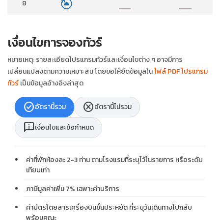
8
เงื่อนไขการจองทัวร์
หมายเหตุ: รายละเอียดโปรแกรมทัวร์และเงื่อนไขต่าง ๆ อาจมีการ
เปลี่ยนแปลงตามความเหมาะสม โดยขอให้ยึดข้อมูลใน
ไฟล์ PDF โปรแกรม
ทัวร์
เป็นข้อมูลอ้างอิงล่าสุด
check_circle
cancel
อัตรานี้รวม
อัตรานี้ไม่รวม
chat_info
เงื่อนไขและข้อกำหนด
ค่าที่พักห้องละ 2-3 ท่าน ตามโรงแรมที่ระบุไว้ในรายการ หรือระดับ
เทียบเท่า
ภาษีมูลค่าเพิ่ม 7% เฉพาะค่าบริการ
ค่าบัตรโดยสารเครื่องบินชั้นประหยัด ที่ระบุวันเดินทางไปกลับ
พร้อมคณะ