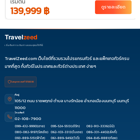
เริ่มต้น
139,999 ฿
ดูรายละเอียด
Travel
zeed
เริ่มต้นการเดินทางของคุณได้ที่นี่
TravelZeed.com เว็บไซต์ที่รวมรวมโปรแกรมทัวร์ และแพ็กเกจทัวร์ครบ
มากที่สุด ทั้งทัวร์ในประเทศและทัวร์ต่างประเทศ ง่ายๆ
ใบอนุญาต เลขที่ 11/08038
ที่อยู่
105/12 ถนน ราชพฤกษ์ ตำบล บางรักน้อย อำเภอเมืองนนทบุรี นนทบุรี
11000
โทรศัพท์
02-108-7900
099-432-9990
(อาย)
095-524-5513
(เติร์ก)
082-913-3336
(นินิ)
080-082-9197
(รัสเซีย)
062-103-3313
(ใบเตย)
086-331-4402
(ลัคกี้)
093-889-5151
(ฟ้าใส)
061-889-9492
(วิววี่)
094-845-8881
(ก้อย)