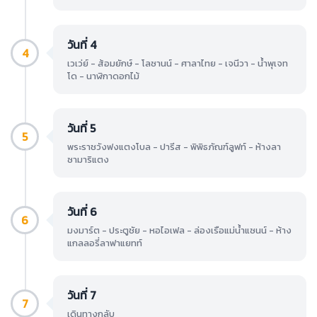
วันที่ 4
4
เวเว่ย์ - ส้อมยักษ์ - โลซานน์ - ศาลาไทย - เจนีวา - น้ำพุเจท
โด - นาฬิกาดอกไม้
วันที่ 5
5
พระราชวังฟงแตงโบล - ปารีส - พิพิธภัณฑ์ลูฟท์ - ห้างลา
ซามาริแตง
วันที่ 6
6
มงมาร์ต - ประตูชัย - หอไอเฟล - ล่องเรือแม่น้ำแซนน์ - ห้าง
แกลลอรี่ลาฟาแยทท์
วันที่ 7
7
เดินทางกลับ