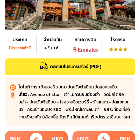
ประเภท
จำนวนวัน
สายการบิน
โรงแรม
โปรแกรมทัวร์
4 วัน 3 คืน
คลิกชมโปรแกรมทัวร์ (PDF)
ไฮไลท์ :
กระเช้านองปิง 360 วัดหวังต้าเซียน วัดแชกงหมิว
เที่ยว :
Avenue of star - เจ้าแม่กวนอิมฮ่องฮำ - วัดปักไตฮ่อ
งฮำ - วัดหวังต้าเซียน - โรงงานจิวเวอร์รี่ - ร้านหยก - วัดแชกงห
มิว - กระเช้านองปิง 360 - พระใหญ่เกาะลันเตา - อิสระท่องเที่ยว
ตามอัธยาศัย (เลือกซื้อบัตรดิสนีย์แลนด์ หรือบัตรโอเชี่ยนปาร์ค)
BKK
HKG
HKG
BKK
flight_takeoff
flight_land