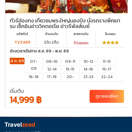
ทัวร์ฮ่องกง เที่ยวชมพระใหญ่นองปิง นั่งรถรางพีคแท
รม เช็คอินอ่าววิคตอเรีย อ่าวรีพัลส์เบย์
รหัสทัวร์
จำนวนวัน
สายการบิน
โรงเเรม
TVZ4811
3วัน 2คืน
ช่วงเวลาเดินทาง ส.ค. 69 - พ.ย. 69
ส.ค. 69
07-
08-10
09-11
10-12
11-13
09
12-14
13-15
14-16
15-17
16-18
17-19
20-
21-23
22-24
22
23-25
24-26
เริ่มต้น
27-29
28-
29-31
30-01
31-02
14,999 ฿
ดูรายละเอียด
30
ก.ย. 69
03-
04-
05-
06-
07-
05
06
07
08
09
Travel
zeed
10-12
11-13
12-14
13-15
14-16