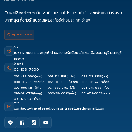
17-19
18-20
19-21
20-
21-23
เริ่มต้นการเดินทางของคุณได้ที่นี่
22
24-26
TravelZeed.com เว็บไซต์ที่รวมรวมโปรแกรมทัวร์ และแพ็กเกจทัวร์ครบ
25-27
26-
27-29
28-
มากที่สุด ทั้งทัวร์ในประเทศและทัวร์ต่างประเทศ ง่ายๆ
28
30
ต.ค. 69
01-03
02-
03-
04-
05-
ใบอนุญาต เลขที่ 11/08038
04
05
06
07
06-
07-
08-10
09-11
10-12
ที่อยู่
105/12 ถนน ราชพฤกษ์ ตำบล บางรักน้อย อำเภอเมืองนนทบุรี นนทบุรี
08
09
11-13
12-14
13-15
11000
14-16
16-18
17-19
18-20
20-
โทรศัพท์
02-108-7900
22
099-432-9990
(อาย)
095-524-5513
(เติร์ก)
082-913-3336
(นินิ)
22-24
23-25
24-26
26-
27-29
080-082-9197
(รัสเซีย)
062-103-3313
(ใบเตย)
086-331-4402
(ลัคกี้)
28
28-
093-889-5151
(ฟ้าใส)
061-889-9492
(วิววี่)
094-845-8881
(ก้อย)
30
097-091-7971
(โจริญ)
080-394-3310
(เก็บ)
081-639-8333
(แอม)
099-635-0416
(โฟล์ค)
29-31
30-01
31-02
อีเมล
contact@travelzeed.com
or
travelzeed@gmail.com