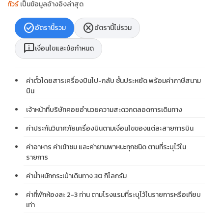
ทัวร์
เป็นข้อมูลอ้างอิงล่าสุด
check_circle
cancel
อัตรานี้รวม
อัตรานี้ไม่รวม
chat_info
เงื่อนไขและข้อกำหนด
ค่าตั๋วโดยสารเครื่องบินไป-กลับ ชั้นประหยัด พร้อมค่าภาษีสนาม
บิน
เจ้าหน้าที่บริษัทคอยอำนวยความสะดวกตลอดการเดินทาง
ค่าประกันวินาศภัยเครื่องบินตามเงื่อนไขของแต่ละสายการบิน
ค่าอาหาร ค่าเข้าชม และค่ายานพาหนะทุกชนิด ตามที่ระบุไว้ใน
รายการ
ค่าน้ำหนักกระเป๋าเดินทาง 30 กิโลกรัม
ค่าที่พักห้องละ 2-3 ท่าน ตามโรงแรมที่ระบุไว้ในรายการหรือเทียบ
เท่า