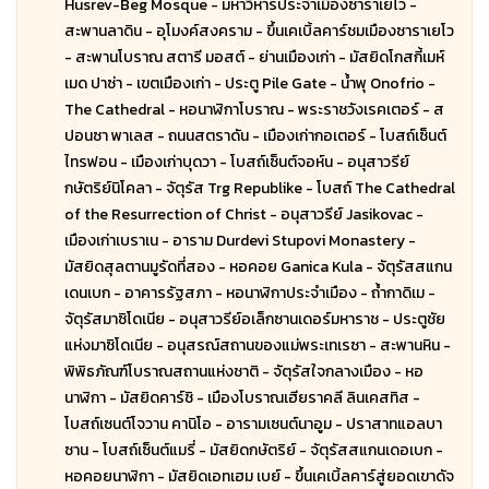
Husrev-Beg Mosque - มหาวิหารประจำเมืองซาราเยโว -
สะพานลาดิน - อุโมงค์สงคราม - ขึ้นเคเบิ้ลคาร์ชมเมืองซาราเยโว
- สะพานโบราณ สตารี มอสต์ - ย่านเมืองเก่า - มัสยิดโกสกี้เมห์
เมด ปาซ่า - เขตเมืองเก่า - ประตู Pile Gate - น้ำพุ Onofrio -
The Cathedral - หอนาฬิกาโบราณ - พระราชวังเรคเตอร์ - ส
ปอนซา พาเลส - ถนนสตราดัน - เมืองเก่ากอเตอร์ - โบสถ์เซ็นต์
ไทรฟอน - เมืองเก่าบุดวา - โบสถ์เซ็นต์จอห์น - อนุสาวรีย์
กษัตริย์นิโคลา - จัตุรัส Trg Republike - โบสถ์ The Cathedral
of the Resurrection of Christ - อนุสาวรีย์ Jasikovac -
เมืองเก่าเบราเน - อาราม Durdevi Stupovi Monastery -
มัสยิดสุลตานมูรัดที่สอง - หอคอย Ganica Kula - จัตุรัสสแกน
เดนเบก - อาคารรัฐสภา - หอนาฬิกาประจำเมือง - ถ้ำกาดิเม -
จัตุรัสมาซิโดเนีย - อนุสาวรีย์อเล็กซานเดอร์มหาราช - ประตูชัย
แห่งมาซิโดเนีย - อนุสรณ์สถานของแม่พระเทเรซา - สะพานหิน -
พิพิธภัณฑ์โบราณสถานแห่งชาติ - จัตุรัสใจกลางเมือง - หอ
นาฬิกา - มัสยิดคาร์ชิ - เมืองโบราณเฮียราคลี ลินเคสทิส -
โบสถ์เซนต์โจวาน คานิโอ - อารามเซนต์นาอูม - ปราสาทแอลบา
ซาน - โบสถ์เซ็นต์แมรี่ - มัสยิดกษัตริย์ - จัตุรัสสแกนเดอเบก -
หอคอยนาฬิกา - มัสยิดเอทเฮม เบย์ - ขึ้นเคเบิ้ลคาร์สู่ยอดเขาดัจ