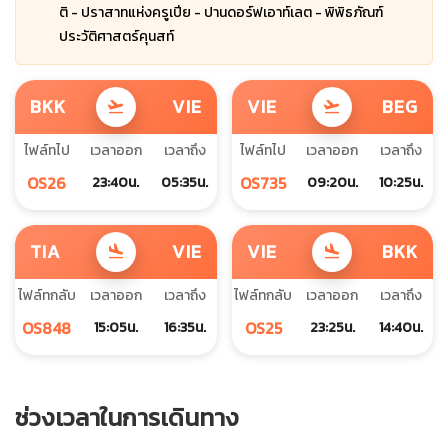
ติ - ปราสาทแห่งครูเปีย - ปานดอร์ฟเอาท์เลต - พิพิธภัณฑ์
ประวัติศาสตร์คุนสท์
BKK
VIE
VIE
BEG
flight_takeoff
flight_takeoff
ไฟล์ทไป
เวลาออก
เวลาถึง
ไฟล์ทไป
เวลาออก
เวลาถึง
OS26
OS735
23:40น.
05:35น.
09:20น.
10:25น.
TIA
VIE
VIE
BKK
flight_land
flight_land
ไฟล์ทกลับ
เวลาออก
เวลาถึง
ไฟล์ทกลับ
เวลาออก
เวลาถึง
OS848
OS25
15:05น.
16:35น.
23:25น.
14:40น.
ช่วงเวลาในการเดินทาง