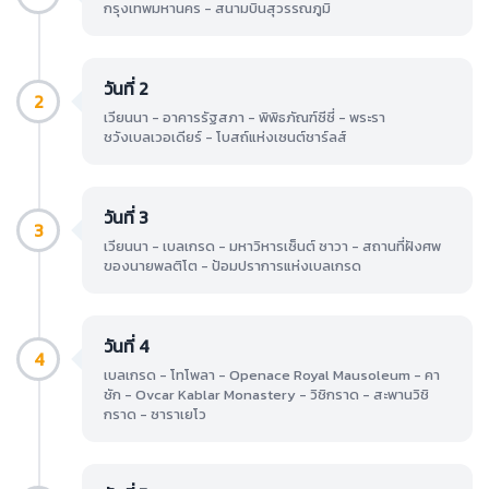
กรุงเทพมหานคร - สนามบินสุวรรณภูมิ
วันที่ 2
2
เวียนนา - อาคารรัฐสภา - พิพิธภัณฑ์ซีซี่ - พระรา
ชวังเบลเวอเดียร์ - โบสถ์แห่งเซนต์ชาร์ลส์
วันที่ 3
3
เวียนนา - เบลเกรด - มหาวิหารเซ็นต์ ซาวา - สถานที่ฝังศพ
ของนายพลติโต - ป้อมปราการแห่งเบลเกรด
วันที่ 4
4
เบลเกรด - โทโพลา - Openace Royal Mausoleum - คา
ชัก - Ovcar Kablar Monastery - วิชิกราด - สะพานวิชิ
กราด - ซาราเยโว