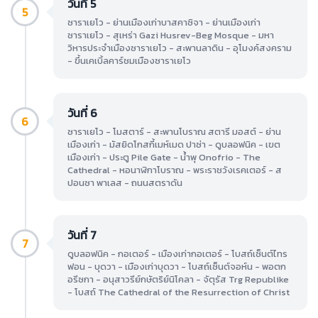
วันที่ 5
5
ซาราเยโว - ย่านเมืองเก่าบาสคาซิจา - ย่านเมืองเก่า
ซาราเยโว - สุเหร่า Gazi Husrev-Beg Mosque - มหา
วิหารประจำเมืองซาราเยโว - สะพานลาดิน - อุโมงค์สงคราม
- ขึ้นเคเบิ้ลคาร์ชมเมืองซาราเยโว
วันที่ 6
6
ซาราเยโว - โมสตาร์ - สะพานโบราณ สตารี มอสต์ - ย่าน
เมืองเก่า - มัสยิดโกสกี้เมห์เมด ปาซ่า - ดูบลอฟนิค - เขต
เมืองเก่า - ประตู Pile Gate - น้ำพุ Onofrio - The
Cathedral - หอนาฬิกาโบราณ - พระราชวังเรคเตอร์ - ส
ปอนซา พาเลส - ถนนสตราดัน
วันที่ 7
7
ดูบลอฟนิค - กอเตอร์ - เมืองเก่ากอเตอร์ - โบสถ์เซ็นต์ไทร
ฟอน - บุดวา - เมืองเก่าบุดวา - โบสถ์เซ็นต์จอห์น - พอตก
อรีซกา - อนุสาวรีย์กษัตริย์นิโคลา - จัตุรัส Trg Republike
- โบสถ์ The Cathedral of the Resurrection of Christ