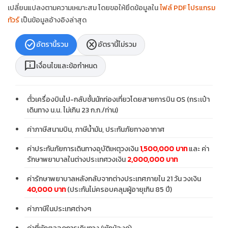
เปลี่ยนแปลงตามความเหมาะสม โดยขอให้ยึดข้อมูลใน
ไฟล์ PDF โปรแกรม
ทัวร์
เป็นข้อมูลอ้างอิงล่าสุด
check_circle
cancel
อัตรานี้รวม
อัตรานี้ไม่รวม
chat_info
เงื่อนไขและข้อกำหนด
ตั๋วเครื่องบินไป-กลับชั้นนักท่องเที่ยวโดยสายการบิน OS (กระเป๋า
เดินทาง น.น. ไม่เกิน 23 ก.ก./ท่าน)
ค่าภาษีสนามบิน, ภาษีน้ำมัน, ประกันภัยทางอากาศ
ค่าประกันภัยการเดินทางอุบัติเหตุวงเงิน
1,500,000 บาท
และ ค่า
รักษาพยาบาลในต่างประเทศวงเงิน
2,000,000 บาท
ค่ารักษาพยาบาลหลังกลับจากต่างประเทศภายใน 21 วัน วงเงิน
40,000 บาท
(ประกันไม่ครอบคลุมผู้อายุเกิน 85 ปี)
ค่าภาษีในประเทศต่างๆ