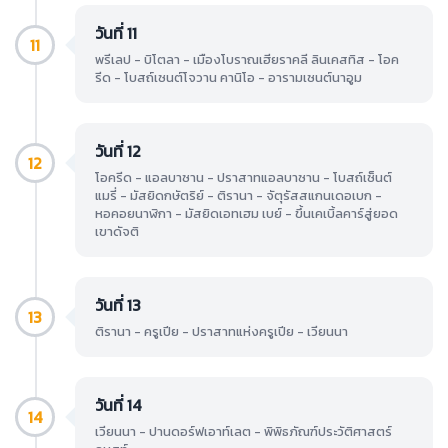
วันที่ 11
11
พรีเลป - บิโตลา - เมืองโบราณเฮียราคลี ลินเคสทิส - โอค
รีด - โบสถ์เซนต์โจวาน คานิโอ - อารามเซนต์นาอูม
วันที่ 12
12
โอครีด - แอลบาซาน - ปราสาทแอลบาซาน - โบสถ์เซ็นต์
แมรี่ - มัสยิดกษัตริย์ - ติรานา - จัตุรัสสแกนเดอเบก -
หอคอยนาฬิกา - มัสยิดเอทเฮม เบย์ - ขึ้นเคเบิ้ลคาร์สู่ยอด
เขาดัจติ
วันที่ 13
13
ติรานา - ครูเปีย - ปราสาทแห่งครูเปีย - เวียนนา
วันที่ 14
14
เวียนนา - ปานดอร์ฟเอาท์เลต - พิพิธภัณฑ์ประวัติศาสตร์