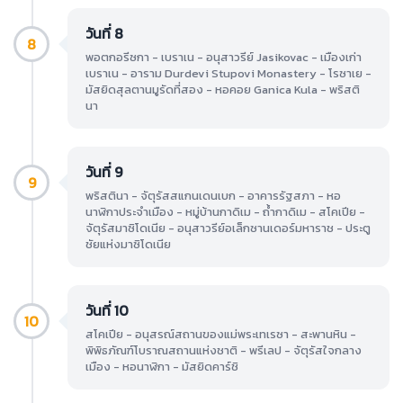
วันที่ 8
8
พอตกอรีซกา - เบราเน - อนุสาวรีย์ Jasikovac - เมืองเก่า
เบราเน - อาราม Durdevi Stupovi Monastery - โรซาเย -
มัสยิดสุลตานมูรัดที่สอง - หอคอย Ganica Kula - พริสติ
นา
วันที่ 9
9
พริสตินา - จัตุรัสสแกนเดนเบก - อาคารรัฐสภา - หอ
นาฬิกาประจำเมือง - หมู่บ้านกาดิเม - ถ้ำกาดิเม - สโคเปีย -
จัตุรัสมาซิโดเนีย - อนุสาวรีย์อเล็กซานเดอร์มหาราช - ประตู
ชัยแห่งมาซิโดเนีย
วันที่ 10
10
สโคเปีย - อนุสรณ์สถานของแม่พระเทเรซา - สะพานหิน -
พิพิธภัณฑ์โบราณสถานแห่งชาติ - พรีเลป - จัตุรัสใจกลาง
เมือง - หอนาฬิกา - มัสยิดคาร์ชิ