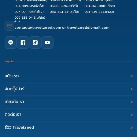
080-082-9197
(รัสเซีย)
062-103-3313
(ใบเตย)
086-331-4402
(ลัคกี้)
093-889-5151
(ฟ้าใส)
061-889-9492
(วิววี่)
094-845-8881
(ก้อย)
097-091-7971
(โจริญ)
080-394-3310
(เก็บ)
081-639-8333
(แอม)
099-635-0416
(โฟล์ค)
อีเมล
contact@travelzeed.com
or
travelzeed@gmail.com
เมนูหลัก
หน้าแรก
จัดกรุ๊ปทัวร์
เกี่ยวกับเรา
ติดต่อเรา
รีวิว Travelzeed