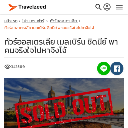
search
account_circle
menu
หน้าแรก
โปรแกรมทัวร์
ทัวร์ออสเตรเลีย
ทัวร์ออสเตรเลีย เมลเบิร์น ซิดนีย์ พาคนจริงใจไปหาจิงโจ้
ทัวร์ออสเตรเลีย เมลเบิร์น ซิดนีย์ พา
คนจริงใจไปหาจิงโจ้
close
visibility
343589
travel_explore
calendar_month
search