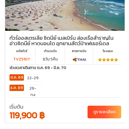
ทัวร์ออสเตรเลีย ซิดนีย์ เมลเบิร์น ล่องเรือสำราญใน
อ่าวซิดนีย์ หาดบอนได อุทยานสัตว์ป่าเฟเธอร์เดล
รหัสทัวร์
จำนวนวัน
สายการบิน
โรงเเรม
TVZ5107
8วัน 5คืน
ช่วงเวลาเดินทาง ต.ค. 69 - มิ.ย. 70
ต.ค. 69
22-29
ธ.ค. 69
28-
04
ก.พ. 70
18-25
เริ่มต้น
119,900 ฿
ดูรายละเอียด
มี.ค. 70
16-23
เม.ย. 70
10-17
11-18