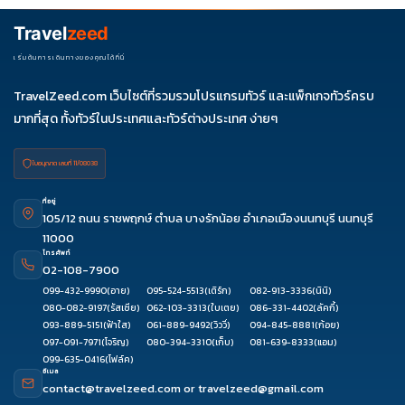
พ.ค. 70
01-08
28-
Travel
zeed
04
เริ่มต้นการเดินทางของคุณได้ที่นี่
มิ.ย. 70
19-26
TravelZeed.com เว็บไซต์ที่รวมรวมโปรแกรมทัวร์ และแพ็กเกจทัวร์ครบ
มากที่สุด ทั้งทัวร์ในประเทศและทัวร์ต่างประเทศ ง่ายๆ
ใบอนุญาต เลขที่ 11/08038
ที่อยู่
105/12 ถนน ราชพฤกษ์ ตำบล บางรักน้อย อำเภอเมืองนนทบุรี นนทบุรี
11000
โทรศัพท์
02-108-7900
099-432-9990
(อาย)
095-524-5513
(เติร์ก)
082-913-3336
(นินิ)
080-082-9197
(รัสเซีย)
062-103-3313
(ใบเตย)
086-331-4402
(ลัคกี้)
093-889-5151
(ฟ้าใส)
061-889-9492
(วิววี่)
094-845-8881
(ก้อย)
097-091-7971
(โจริญ)
080-394-3310
(เก็บ)
081-639-8333
(แอม)
099-635-0416
(โฟล์ค)
อีเมล
contact@travelzeed.com
or
travelzeed@gmail.com