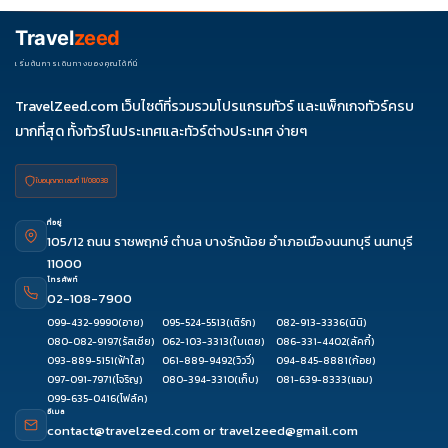
Travel
zeed
เริ่มต้นการเดินทางของคุณได้ที่นี่
TravelZeed.com เว็บไซต์ที่รวมรวมโปรแกรมทัวร์ และแพ็กเกจทัวร์ครบ
มากที่สุด ทั้งทัวร์ในประเทศและทัวร์ต่างประเทศ ง่ายๆ
ใบอนุญาต เลขที่ 11/08038
ที่อยู่
105/12 ถนน ราชพฤกษ์ ตำบล บางรักน้อย อำเภอเมืองนนทบุรี นนทบุรี
11000
โทรศัพท์
02-108-7900
099-432-9990
(อาย)
095-524-5513
(เติร์ก)
082-913-3336
(นินิ)
080-082-9197
(รัสเซีย)
062-103-3313
(ใบเตย)
086-331-4402
(ลัคกี้)
093-889-5151
(ฟ้าใส)
061-889-9492
(วิววี่)
094-845-8881
(ก้อย)
097-091-7971
(โจริญ)
080-394-3310
(เก็บ)
081-639-8333
(แอม)
099-635-0416
(โฟล์ค)
อีเมล
contact@travelzeed.com
or
travelzeed@gmail.com