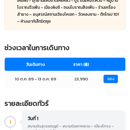
เหอผิง - อุทยานแห่งชาติเหย่หลิว - บูราโนแห่งไต้หวัน – หมู่บ้าน
โบราณจิ่วเฟิ่น – เมืองผิงซี - ถนนโบราณสือเฟิ่น - ร้านเครื่อง
สำอาง – อนุสรณ์สถานเจียงไคเชก - วัดหลงซาน - ตึกไทเป 101
– ห้างเอาท์เล็ทมิตซุย
ช่วงเวลาในการเดินทาง
วันเดินทาง
ราคา (฿)
10 ต.ค. 69 - 13 ต.ค. 69
23,990
จอง
รายละเอียดทัวร์
วันที่ 1
1
สนามบินสุวรรณภูมิ – สนามบินเถาหยวน – เมืองไทจง -