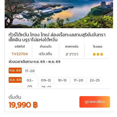
ทัวร์ไต้หวัน ไทจง ไทเป ล่องเรือทะเลสาบสุริยันจันทรา
เช็คอิน บรูราโน่แห่งใต้หวัน
รหัสทัวร์
จำนวนวัน
สายการบิน
โรงเเรม
TVZ2704
4วัน 3คืน
ช่วงเวลาเดินทาง ก.ย. 69 - พ.ย. 69
ก.ย. 69
17-20
ต.ค. 69
02-
09-12
10-13
17-20
22-25
05
29-01
เริ่มต้น
19,990 ฿
ดูรายละเอียด