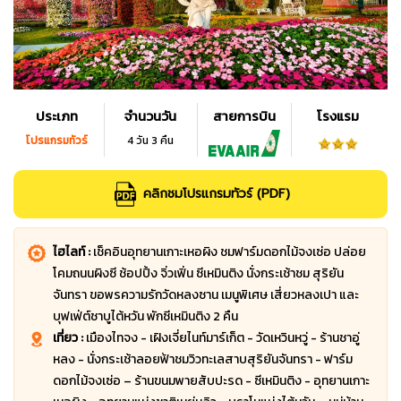
ประเภท
จำนวนวัน
สายการบิน
โรงแรม
โปรแกรมทัวร์
4 วัน 3 คืน
คลิกชมโปรแกรมทัวร์ (PDF)
ไฮไลท์ :
เช็คอินอุทยานเกาะเหอผิง ชมฟาร์มดอกไม้จงเซ่อ ปล่อย
โคมถนนผิงซี ช้อปปิ้ง จิ่วเฟิ่น ซีเหมินติง นั่งกระเช้าชม สุริยัน
จันทรา ขอพรความรักวัดหลงซาน เมนูพิเศษ เสี่ยวหลงเปา และ
บุฟเฟ่ต์ชาบูไต้หวัน พักซีเหมินติง 2 คืน
เที่ยว :
เมืองไทจง - เฝิงเจี่ยไนท์มาร์เก็ต - วัดเหวินหวู่ - ร้านชาอู่
หลง - นั่งกระเช้าลอยฟ้าชมวิวทะเลสาบสุริยันจันทรา - ฟาร์ม
ดอกไม้จงเซ่อ – ร้านขนมพายสับปะรด - ซีเหมินติง - อุทยานเกาะ