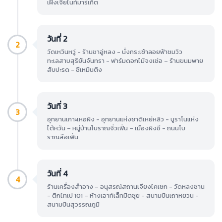
เฝิงเจี่ยไนท์มาร์เก็ต
วันที่ 2
2
วัดเหวินหวู่ - ร้านชาอู่หลง - นั่งกระเช้าลอยฟ้าชมวิว
ทะเลสาบสุริยันจันทรา - ฟาร์มดอกไม้จงเซ่อ – ร้านขนมพาย
สับปะรด - ซีเหมินติง
วันที่ 3
3
อุทยานเกาะเหอผิง - อุทยานแห่งชาติเหย่หลิว - บูราโนแห่ง
ไต้หวัน – หมู่บ้านโบราณจิ่วเฟิ่น – เมืองผิงซี - ถนนโบ
ราณสือเฟิ่น
วันที่ 4
4
ร้านเครื่องสำอาง – อนุสรณ์สถานเจียงไคเชก - วัดหลงซาน
- ตึกไทเป 101 – ห้างเอาท์เล็ทมิตซุย - สนามบินเถาหยวน -
สนามบินสุวรรณภูมิ