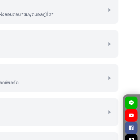
งลอนดอน *ชมฟุตบอลคู่ที่ 2*
อ็อกซ์ฟอร์ด