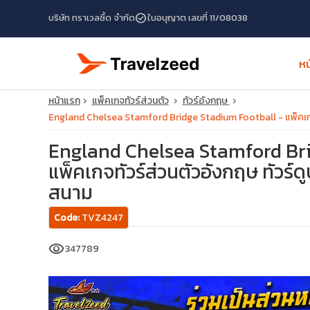
check_circle
บริษัท ทราเวลซี้ด จำกัด
ใบอนุญาต เลขที่ 11/08038
หน
หน้าแรก
แพ็คเกจทัวร์ส่วนตัว
ทัวร์อังกฤษ
England Chelsea Stamford Bridge Stadium Football - แพ็คเกจท
England Chelsea Stamford Bri
แพ็คเกจทัวร์ส่วนตัวอังกฤษ ทัวร์ด
สนาม
Code:
TVZ4247
travel_explore
visibility
347789
calendar_month
search