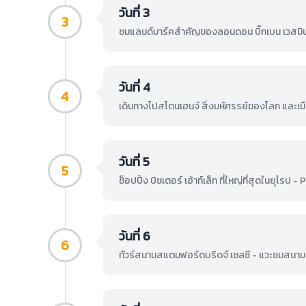
วันที่ 3
3
ชมแลนด์มาร์คสำคัญของลอนดอน บิ๊กเบน เวสมิ
วันที่ 4
4
เดินทางไปสโตนเฮนจ์ สิ่งมหัศรรย์ของโลก และเม
วันที่ 5
5
ช็อปปิ้ง บิซเตอร์ เอ้าท์เล็ท ที่ใหญ่ที่สุดในยุโ
วันที่ 6
6
ทัวร์สนามสแตมฟอร์ดบริดจ์ เชลซี - แวะชมสนาม