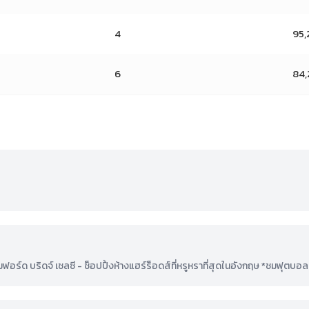
4
95,
6
84,
 บริดจ์ เชลซี - ช็อปปิ้งห้างแฮร์ร็อดส์ที่หรูหราที่สุดในอังกฤษ *ชมฟุตบอลคู่ท