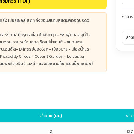
รมทัวร์ (PDF)
ราคาร
กสักครั้ง เชียร์เชลลี สดๆ ถึงขอบสนามสแตมฟอร์ดบริดจ์
ร์ร็อดส์ที่หรูหราที่สุดในอังกฤษ - *ชมฟุตบอลคู่ที่ 1 -
ล้าง
นดอน อาย พร้อมล่องเรือแม่น้ำเทมส์ - ชมสะพาน
ฮนจ์ สิ- มหัศรรย์ของโลก - เมืองบาธ - เมืองน้ำแร่
รป - Piccadilly Circus - Covent Garden - Leicester
แตมฟอร์ดบริดจ์ เชลซี - แวะชมสนามท็อทแนมฮ็อทสเปอร์
จำนวน (คน)
ราคา
2
127