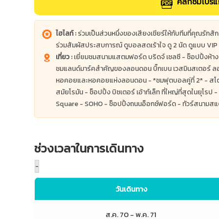
คลิกชมโปรแก
ไฮไลท์ :
ร่วมเป็นส่วนหนึ่งของเสียงเชียร์ให้กับทีมที่คุณรั
ร่วมสัมผัสประสบการณ์ ดูบอลสดเร้าใจ ดู 2 นัด ดูแบบ VIP
เที่ยว :
เยี่ยมชมสนามแสตมฟอร์ด บริดจ์ เชลซี - ช็อปปิ้งห้างแฮ
ชมแลนด์มาร์คสำคัญของลอนดอน บิ๊กเบน เวสมินสเตอร์ ลอ
หอคอยและหอคอยแห่งลอนดอน - *ชมฟุตบอลคู่ที่ 2* - สโตนเ
สมัยโรมัน - ช็อปปิ้ง บิซเตอร์ เอ้าท์เล็ท ที่ใหญ่ที่สุดในยุโ
Square - SOHO - ช็อปปิ้งถนนอ็อกซ์ฟอร์ด - ทัวร์สนามส
ช่วงเวลาในการเดินทาง
-
วันเดินทาง
ส.ค. 70
- พ.ค. 71