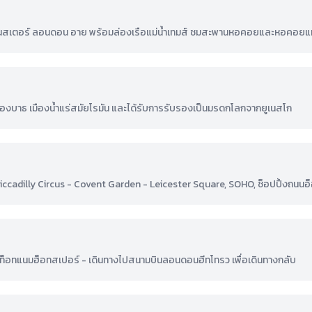
นสเตอร์ ลอนดอน อาย พร้อมล่องเรือแม่น้ำเทมส์ ชมสะพานหอคอยและหอคอยแห่
ืองบาธ เมืองน้ำแร่สมัยโรมัน และได้รับการรับรองเป็นมรดกโลกจากยูเนสโก
รป - Piccadilly Circus - Covent Garden - Leicester Square, SOHO, ช็อปปิ้งถนน
ท็อทแนมฮ็อทสเปอร์ - เดินทางไปสนามบินลอนดอนฮีทโทรว เพื่อเดินทางกลับ