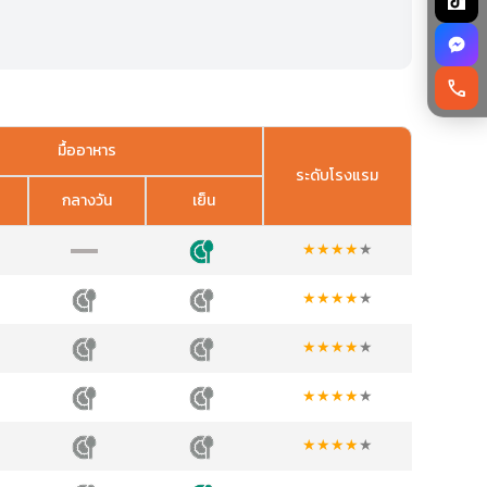
call
มื้ออาหาร
ระดับโรงแรม
กลางวัน
เย็น
★
★
★
★
★
★
★
★
★
★
★
★
★
★
★
★
★
★
★
★
★
★
★
★
★