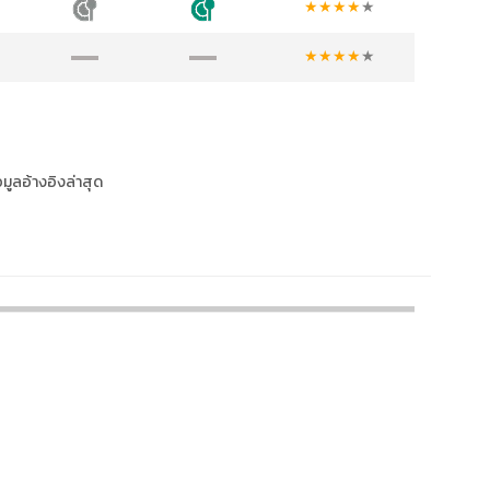
★
★
★
★
★
★
★
★
★
★
อมูลอ้างอิงล่าสุด