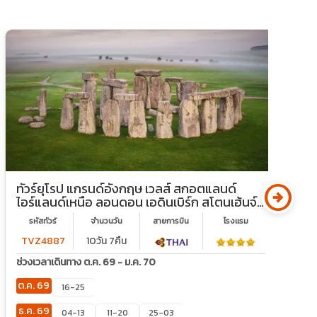
arrow_circle_right
ทัวร์ยุโรป แกรนด์อังกฤษ เวลส์ สกอตแลนด์
ท
ไอร์แลนด์เหนือ ลอนดอน เอดินเบิร์ก สโตนเฮ้นจ์
ล
ปราสาทเอดินเบิร์ก พระราชวังวินด์เซอร์
เ
รหัสทัวร์
จำนวนวัน
สายการบิน
โรงเเรม
TVZ4887
10วัน 7คืน
ช่วงเวลาเดินทาง ต.ค. 69 - ม.ค. 70
ช
ต.ค. 69
ต
16-25
ธ.ค. 69
04-13
11-20
25-03