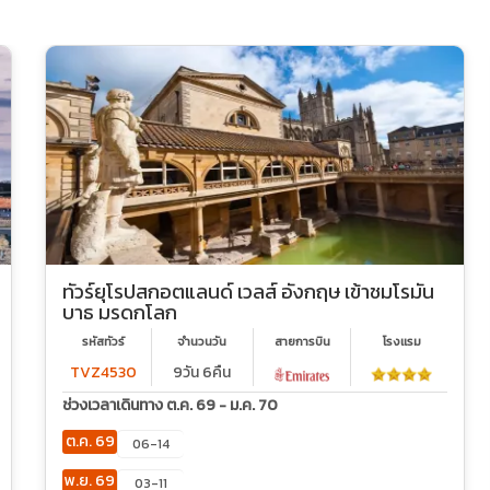
ทัวร์ยุโรปสกอตแลนด์ เวลส์ อังกฤษ เข้าชมโรมัน
บาธ มรดกโลก
รหัสทัวร์
จำนวนวัน
สายการบิน
โรงเเรม
TVZ4530
9วัน 6คืน
ช่วงเวลาเดินทาง ต.ค. 69 - ม.ค. 70
ต.ค. 69
06-14
พ.ย. 69
03-11