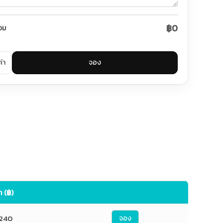
฿0
วม
ค่า
จอง
 (฿)
,240
จอง