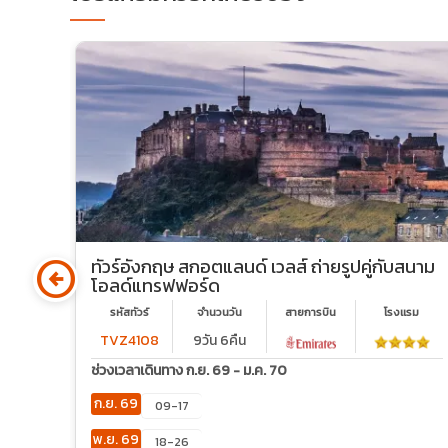
arrow_circle_left
 ส
ทัวร์อังกฤษ สกอตแลนด์ เวลส์ ถ่ายรูปคู่กับสนาม
โอลด์แทรฟฟอร์ด
รม
รหัสทัวร์
จำนวนวัน
สายการบิน
โรงเเรม
TVZ4108
9วัน 6คืน
ช่วงเวลาเดินทาง ก.ย. 69 - ม.ค. 70
ก.ย. 69
09-17
พ.ย. 69
18-26