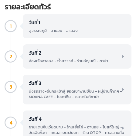
รายละเอียดทัวร์
วันที่ 1
1
สุวรรณภูมิ - ฮานอย - ฮาลอง
วันที่ 2
2
ล่องเรือฮาลอง - ถ้ำสวรรค์ - ร้านอัญมณี - ซาปา
วันที่ 3
3
นั่งรถราง+ขึ้นกระเช้าสู่ ยอดเขาฟานซีปัน – หมู่บ้านก๊าดๆ -
MOANA CAFÉ - โบสถ์หิน - ตลาดไนท์ซาปา
วันที่ 4
4
ชายแดนจีนเวียดนาม - ร้านเยื่อไผ่ - ฮานอย - โบสถ์ใหญ่ -
วัดเฉินก๊วก - ทะเลสาบตะวันตก - ร้าน OTOP - ทะเลสาบคืน