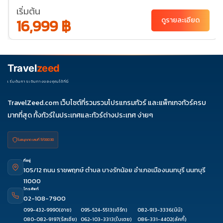
09
เริ่มต้น
16,999 ฿
ธ.ค. 69
ดูรายละเอียด
04-
18-21
07
Travel
zeed
เริ่มต้นการเดินทางของคุณได้ที่นี่
TravelZeed.com เว็บไซต์ที่รวมรวมโปรแกรมทัวร์ และแพ็กเกจทัวร์ครบ
มากที่สุด ทั้งทัวร์ในประเทศและทัวร์ต่างประเทศ ง่ายๆ
ใบอนุญาต เลขที่ 11/08038
ที่อยู่
105/12 ถนน ราชพฤกษ์ ตำบล บางรักน้อย อำเภอเมืองนนทบุรี นนทบุรี
11000
โทรศัพท์
02-108-7900
099-432-9990
(อาย)
095-524-5513
(เติร์ก)
082-913-3336
(นินิ)
080-082-9197
(รัสเซีย)
062-103-3313
(ใบเตย)
086-331-4402
(ลัคกี้)