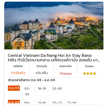
Central Vietnam Da Nang Hoi An Stay Bana
Hills ทัวร์เวียดนามกลาง มหัศจรรย์ดานัง ฮอยอัน บา
นาฮิลล์ (พักบานาฮิลล์ 2 คืน)
รหัสทัวร์
จำนวนวัน
สายการบิน
โรงเเรม
TVZ5472
4วัน 3คืน
ช่วงเวลาเดินทาง ต.ค. 69 - ธ.ค. 69
ต.ค. 69
02-
16-19
23-26
05
พ.ย. 69
06-
13-16
20-23
27-30