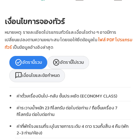
เงื่อนไขการจองทัวร์
หมายเหตุ: รายละเอียดโปรแกรมทัวร์และเงื่อนไขต่าง ๆ อาจมีการ
เปลี่ยนแปลงตามความเหมาะสม โดยขอให้ยึดข้อมูลใน
ไฟล์ PDF โปรแกรม
ทัวร์
เป็นข้อมูลอ้างอิงล่าสุด
check_circle
cancel
อัตรานี้รวม
อัตรานี้ไม่รวม
chat_info
เงื่อนไขและข้อกำหนด
ค่าตั๋วเครื่องบินไป-กลับ ชั้นประหยัด (ECONOMY CLASS)
ค่าระวางน้ำหนัก 23 กิโลกรัม ต่อใบต่อท่าน / ถือขึ้นเครื่อง 7
กิโลกรัม ต่อใบต่อท่าน
ค่าที่พักโรงแรมที่ระบุในรายการระดับ 4 ดาว รวมทั้งสิ้น 4 คืน (พัก
2-3 ท่าน/ห้อง)