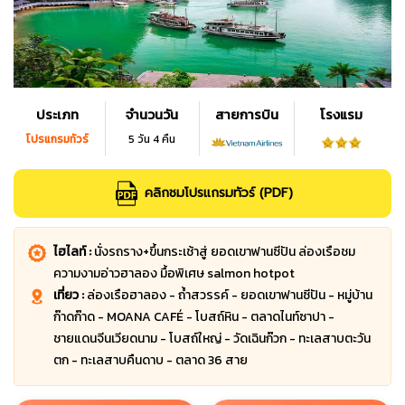
ประเภท
จำนวนวัน
สายการบิน
โรงแรม
โปรแกรมทัวร์
5 วัน 4 คืน
คลิกชมโปรแกรมทัวร์ (PDF)
ไฮไลท์ :
นั่งรถราง+ขึ้นกระเช้าสู่ ยอดเขาฟานซีปัน ล่องเรือชม
ความงามอ่าวฮาลอง มื้อพิเศษ salmon hotpot
เที่ยว :
ล่องเรือฮาลอง - ถ้ำสวรรค์ - ยอดเขาฟานซีปัน - หมู่บ้าน
ก๊าดก๊าด - MOANA CAFÉ - โบสถ์หิน - ตลาดไนท์ซาปา -
ชายแดนจีนเวียดนาม - โบสถ์ใหญ่ - วัดเฉินก๊วก - ทะเลสาบตะวัน
ตก - ทะเลสาบคืนดาบ - ตลาด 36 สาย