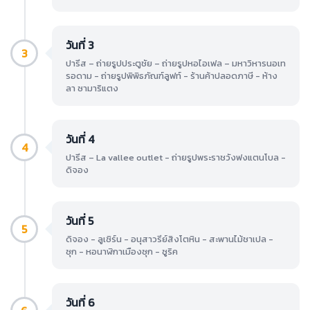
วันที่ 3
3
ปารีส – ถ่ายรูปประตูชัย – ถ่ายรูปหอไอเฟล – มหาวิหารนอเท
รอดาม - ถ่ายรูปพิพิธภัณฑ์ลูฟท์ - ร้านค้าปลอดภาษี - ห้าง
ลา ซามาริแตง
วันที่ 4
4
ปารีส – La vallee outlet - ถ่ายรูปพระราชวังฟงแตนโบล -
ดิจอง
วันที่ 5
5
ดิจอง - ลูเซิร์น - อนุสาวรีย์สิงโตหิน - สะพานไม้ชาเปล -
ซุก - หอนาฬิกาเมืองซุก - ซูริค
วันที่ 6