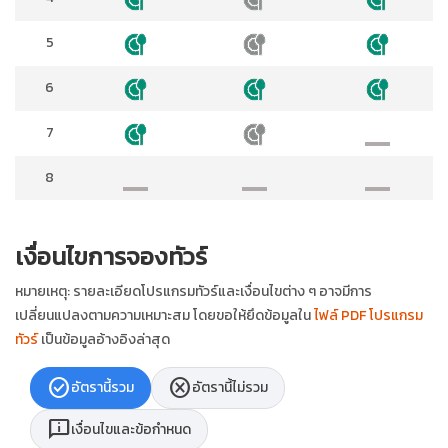
5
6
7
8
เงื่อนไขการจองทัวร์
หมายเหตุ: รายละเอียดโปรแกรมทัวร์และเงื่อนไขต่าง ๆ อาจมีการ
เปลี่ยนแปลงตามความเหมาะสม โดยขอให้ยึดข้อมูลใน
ไฟล์ PDF โปรแกรม
ทัวร์
เป็นข้อมูลอ้างอิงล่าสุด
check_circle
cancel
อัตรานี้รวม
อัตรานี้ไม่รวม
chat_info
เงื่อนไขและข้อกำหนด