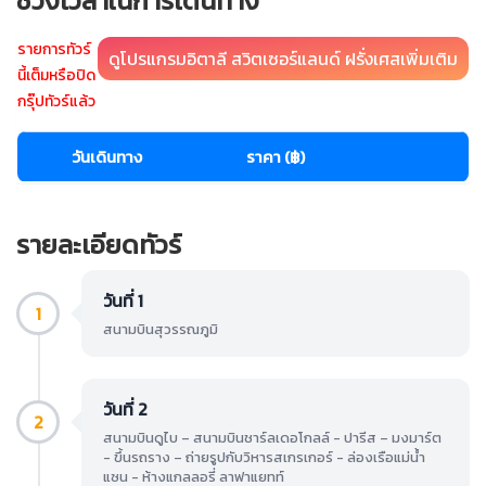
ช่วงเวลาในการเดินทาง
รายการทัวร์
ดูโปรแกรมอิตาลี สวิตเซอร์แลนด์ ฝรั่งเศสเพิ่มเติม
นี้เต็มหรือปิด
กรุ๊ปทัวร์แล้ว
วันเดินทาง
ราคา (฿)
รายละเอียดทัวร์
วันที่ 1
1
สนามบินสุวรรณภูมิ
วันที่ 2
2
สนามบินดูไบ – สนามบินชาร์ลเดอโกลล์ - ปารีส – มงมาร์ต
- ขึ้นรถราง – ถ่ายรูปกับวิหารสเกรเกอร์ - ล่องเรือแม่น้ำ
แซน - ห้างแกลลอรี่ ลาฟาแยทท์