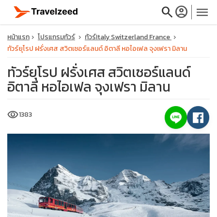
search
account_circle
menu
หน้าแรก
โปรแกรมทัวร์
ทัวร์Italy Switzerland France
ทัวร์ยุโรป ฝรั่งเศส สวิตเซอร์แลนด์ อิตาลี หอไอเฟล จุงเฟรา มิลาน
ทัวร์ยุโรป ฝรั่งเศส สวิตเซอร์แลนด์
อิตาลี หอไอเฟล จุงเฟรา มิลาน
close
visibility
1383
travel_explore
calendar_month
search