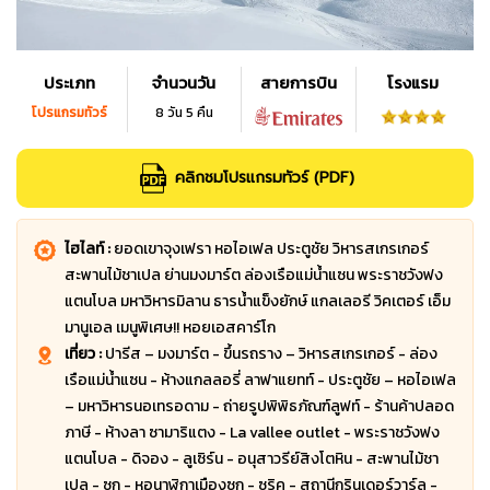
ประเภท
จำนวนวัน
สายการบิน
โรงแรม
โปรแกรมทัวร์
8 วัน 5 คืน
คลิกชมโปรแกรมทัวร์ (PDF)
ไฮไลท์ :
ยอดเขาจุงเฟรา หอไอเฟล ประตูชัย วิหารสเกรเกอร์
สะพานไม้ชาเปล ย่านมงมาร์ต ล่องเรือแม่น้ำแซน พระราชวังฟง
แตนโบล มหาวิหารมิลาน ธารน้ำแข็งยักษ์ แกลเลอรี วิคเตอร์ เอ็ม
มานูเอล เมนูพิเศษ!! หอยเอสคาร์โก
เที่ยว :
ปารีส – มงมาร์ต - ขึ้นรถราง – วิหารสเกรเกอร์ - ล่อง
เรือแม่น้ำแซน - ห้างแกลลอรี่ ลาฟาแยทท์ - ประตูชัย – หอไอเฟล
– มหาวิหารนอเทรอดาม - ถ่ายรูปพิพิธภัณฑ์ลูฟท์ - ร้านค้าปลอด
ภาษี - ห้างลา ซามาริแตง - La vallee outlet - พระราชวังฟง
แตนโบล - ดิจอง - ลูเซิร์น - อนุสาวรีย์สิงโตหิน - สะพานไม้ชา
เปล - ซุก - หอนาฬิกาเมืองซุก - ซูริค - สถานีกรินเดอร์วาร์ล -