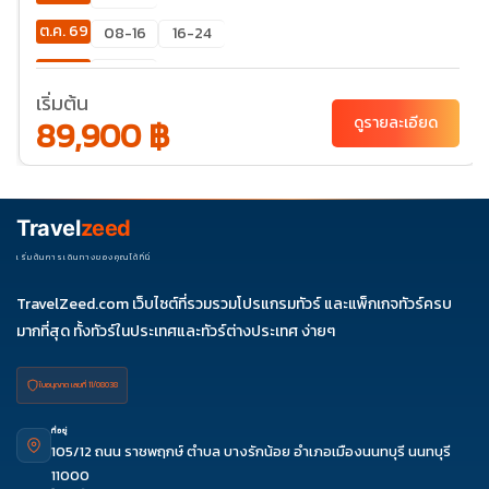
ต.ค. 69
08-16
16-24
พ.ย. 69
06-14
เริ่มต้น
ธ.ค. 69
02-10
89,900 ฿
ดูรายละเอียด
Travel
zeed
เริ่มต้นการเดินทางของคุณได้ที่นี่
TravelZeed.com เว็บไซต์ที่รวมรวมโปรแกรมทัวร์ และแพ็กเกจทัวร์ครบ
มากที่สุด ทั้งทัวร์ในประเทศและทัวร์ต่างประเทศ ง่ายๆ
ใบอนุญาต เลขที่ 11/08038
ที่อยู่
105/12 ถนน ราชพฤกษ์ ตำบล บางรักน้อย อำเภอเมืองนนทบุรี นนทบุรี
11000