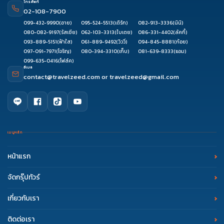
โทรศัพท์
02-108-7900
099-432-9990
(อาย)
095-524-5513
(เติร์ก)
082-913-3336
(นินิ)
080-082-9197
(รัสเซีย)
062-103-3313
(ใบเตย)
086-331-4402
(ลัคกี้)
093-889-5151
(ฟ้าใส)
061-889-9492
(วิววี่)
094-845-8881
(ก้อย)
097-091-7971
(โจริญ)
080-394-3310
(เก็บ)
081-639-8333
(แอม)
099-635-0416
(โฟล์ค)
อีเมล
contact@travelzeed.com
or
travelzeed@gmail.com
เมนูหลัก
หน้าแรก
จัดกรุ๊ปทัวร์
เกี่ยวกับเรา
ติดต่อเรา