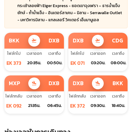
กระเช้าลอยฟ้า Eiger Express - ยอดเขาจุงเฟรา – ธารน้ำแข็ง
ยักษ์ - ถ้ำน้ำแข็ง - อินเตอร์ลาเคน – มิลาน - Serravalle Outlet
- มหาวิหารมิลาน - แกลเลอรี วิคเตอร์ เอ็มมานูเอล
BKK
DXB
DXB
CDG
flight_takeoff
flight_takeoff
ไฟล์ทไป
เวลาออก
เวลาถึง
ไฟล์ทไป
เวลาออก
เวลาถึง
EK 373
EK 071
20:35น.
00:50น.
03:20น.
08:00น.
MXP
DXB
DXB
BKK
flight_land
flight_land
ไฟล์ทกลับ
เวลาออก
เวลาถึง
ไฟล์ทกลับ
เวลาออก
เวลาถึง
EK 092
EK 372
21:35น.
06:45น.
09:30น.
18:40น.