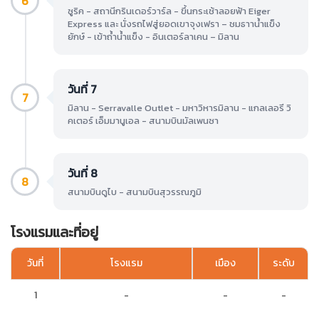
6
ซูริค - สถานีกรินเดอร์วาร์ล - ขึ้นกระเช้าลอยฟ้า Eiger
Express และ นั่งรถไฟสู่ยอดเขาจุงเฟรา – ชมธาาน้ำแข็ง
ยักษ์ - เข้าถ้ำน้ำแข็ง - อินเตอร์ลาเคน – มิลาน
วันที่ 7
7
มิลาน - Serravalle Outlet - มหาวิหารมิลาน - แกลเลอรี วิ
คเตอร์ เอ็มมานูเอล - สนามบินมัลเพนซา
วันที่ 8
8
สนามบินดูไบ - สนามบินสุวรรณภูมิ
โรงแรมและที่อยู่
วันที่
โรงแรม
เมือง
ระดับ
1
-
-
-